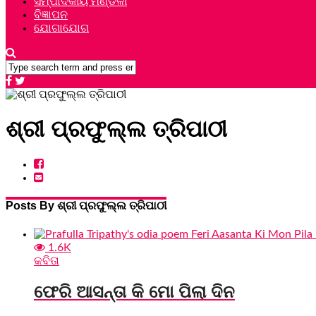
ସମ୍ପାଦକୀୟ ମଣ୍ଡଳୀ
ବିଜ୍ଞାପନ
ଯୋଗାଯୋଗ
ଶ୍ରୀ ପ୍ରଫୁଲ୍ଲ ତ୍ରିପାଠୀ
Posts By ଶ୍ରୀ ପ୍ରଫୁଲ୍ଲ ତ୍ରିପାଠୀ
1.6K
କବିତା
ଫେରି ଆସନ୍ତା କି ମୋ ପିଲା ଦିନ