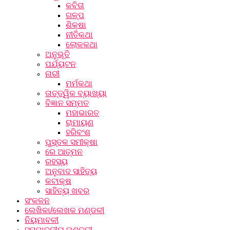
କବିତା
ଗଳ୍ପ
ଶିକ୍ଷା
ନୀତିକଥା
ଲୋକକଥା
ଅନୁଭୂତି
ପର୍ଯ୍ୟଟନ
ନାରୀ
ମର୍ମକଥା
ତାତ୍ତ୍ୱିକ ବ୍ୟାଖ୍ୟା
ବିଜ୍ଞାନ ସମ୍ମତ
ମହାଭାରତ
ରାମାୟଣ
ହରିବଂଶ
ପୁସ୍ତକ ସମୀକ୍ଷା
ରେ ଆତ୍ମନ
ରହସ୍ୟ
ଅନୁବାଦ ସାହିତ୍ୟ
କଟାକ୍ଷ
ସାହିତ୍ୟ ଖବର
ସଂକଳନ
ଲେଖିକା/ଲେଖକ ମଣ୍ଡଳୀ
ନିୟମାବଳୀ
ସମ୍ପାଦକୀୟ ମଣ୍ଡଳୀ