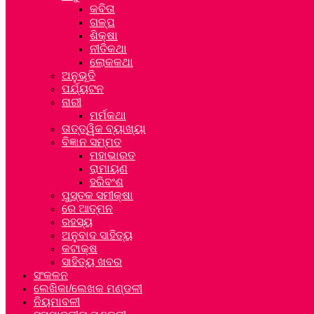
କବିତା
ଗଳ୍ପ
ଶିକ୍ଷା
ନୀତିକଥା
ଲୋକକଥା
ଅନୁଭୂତି
ପର୍ଯ୍ୟଟନ
ନାରୀ
ମର୍ମକଥା
ତାତ୍ତ୍ୱିକ ବ୍ୟାଖ୍ୟା
ବିଜ୍ଞାନ ସମ୍ମତ
ମହାଭାରତ
ରାମାୟଣ
ହରିବଂଶ
ପୁସ୍ତକ ସମୀକ୍ଷା
ରେ ଆତ୍ମନ
ରହସ୍ୟ
ଅନୁବାଦ ସାହିତ୍ୟ
କଟାକ୍ଷ
ସାହିତ୍ୟ ଖବର
ସଂକଳନ
ଲେଖିକା/ଲେଖକ ମଣ୍ଡଳୀ
ନିୟମାବଳୀ