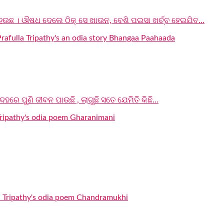
 ହଉଛ । ଔଷଧ ଦେଲେ ଠିକ୍ ସେ ଖାଉନ, ବେଶି ପଇସା ଖର୍ଚ୍ଚ ହେଇଯିବ...
ରେ ପୁଣି ଜୀବନ ପାଉଛି , ଲାଗୁଛି ସତେ ଯେମିତି କିଛି...