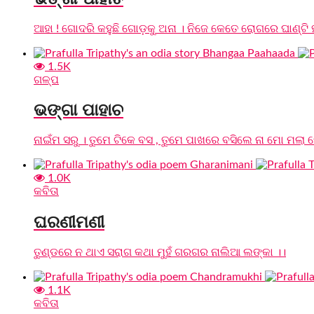
ଆହା ! ଗୋଦରି କହୁଛି ଗୋଡ଼କୁ ଅନା । ନିଜେ କେତେ ରୋଗରେ ଘାଣ୍ଟି
1.5K
ଗଳ୍ପ
ଭଙ୍ଗା ପାହାଚ
ନାଇଁମ ସରୁ । ତୁମେ ଟିକେ ବସ , ତୁମେ ପାଖରେ ବସିଲେ ନା ମୋ ମଲା ଦେହ
1.0K
କବିତା
ଘରଣୀମଣୀ
ତୁଣ୍ଡରେ ନ ଥାଏ ସରାଗ କଥା ମୁହଁ ଗରଗର ନାଲିଆ ଲଙ୍କା ।।
1.1K
କବିତା