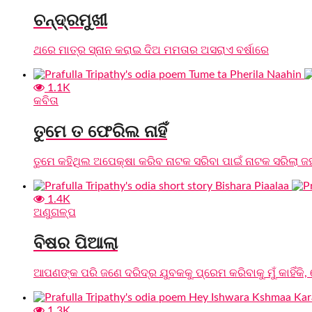
ଚନ୍ଦ୍ରମୁଖୀ
ଥରେ ମାତ୍ର ସ୍ନାନ କରାଇ ଦିଅ ମମତାର ଅସରାଏ ବର୍ଷାରେ
1.1K
କବିତା
ତୁମେ ତ ଫେରିଲ ନାହିଁ
ତୁମେ କହିଥିଲ ଅପେକ୍ଷା କରିବ ନାଟକ ସରିବା ପାଇଁ ନାଟକ ସରିଲା ଜହ୍
1.4K
ଅଣୁଗଳ୍ପ
ବିଷର ପିଆଲା
ଆପଣଙ୍କ ପରି ଜଣେ ଦରିଦ୍ର ଯୁବକକୁ ପ୍ରେମ କରିବାକୁ ମୁଁ କାହିଁକି,
1.3K