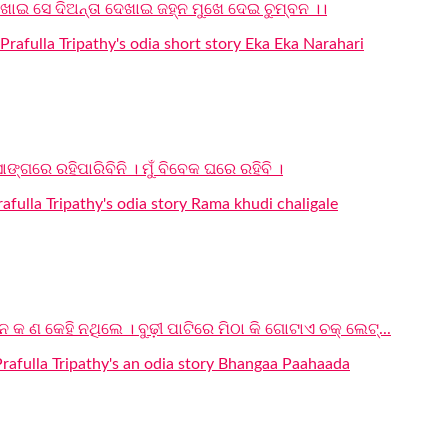
ୋଇ ସେ ଦିଅନ୍ତା ଦେଖାଇ ଜହ୍ନ ମୁଖେ ଦେଇ ଚୁମ୍ବନ ।।
ସାଙ୍ଗରେ ରହିପାରିବିନି । ମୁଁ ବିବେକ ଘରେ ରହିବି ।
 କ ଣ କେହି ନଥିଲେ । ବୁଢ଼ୀ ପାଟିରେ ମିଠା କି ଗୋଟାଏ ଚକ୍ ଲେଟ୍...