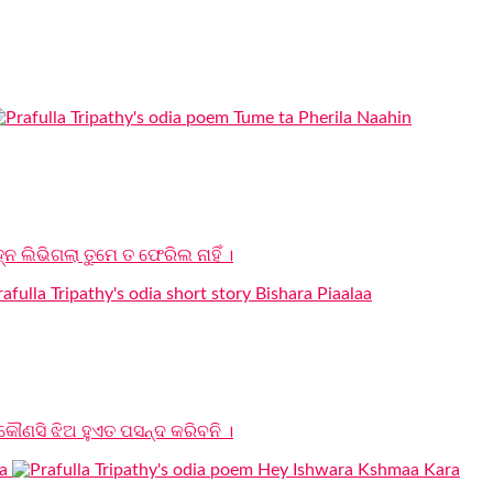
ନ ଲିଭିଗଲା ତୁମେ ତ ଫେରିଲ ନାହିଁ ।
 କୌଣସି ଝିଅ ହୁଏତ ପସନ୍ଦ କରିବନି ।