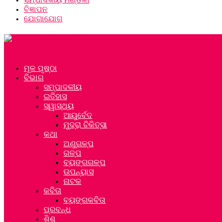
ବିଜ୍ଞାପନ
ଯୋଗାଯୋଗ
ମୂଳ ପୃଷ୍ଠା
ବିଭାଗ
ସମ୍ପାଦକୀୟ
ଇତିହାସ
ସ୍ୱାସ୍ଥ୍ୟ
ଆୟୁର୍ବେଦ
ମୁଦ୍ରା ଚିକିତ୍ସା
କଥା
ଅଣୁଗଳ୍ପ
ଗଳ୍ପ
ବ୍ୟଙ୍ଗଗଳ୍ପ
ଉପନ୍ୟାସ
ନାଟକ
କବିତା
ବ୍ୟଙ୍ଗକବିତା
ପ୍ରବନ୍ଧ
ଶିଶୁ