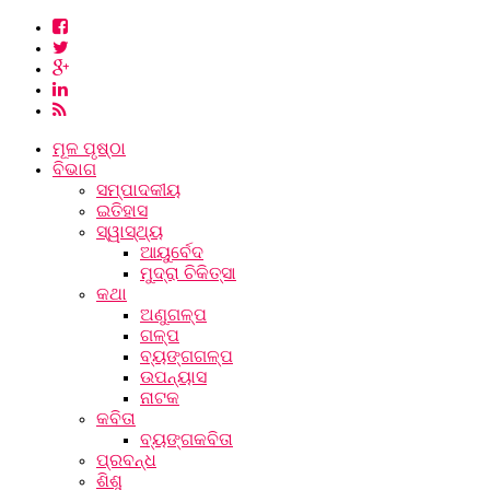
ମୂଳ ପୃଷ୍ଠା
ବିଭାଗ
ସମ୍ପାଦକୀୟ
ଇତିହାସ
ସ୍ୱାସ୍ଥ୍ୟ
ଆୟୁର୍ବେଦ
ମୁଦ୍ରା ଚିକିତ୍ସା
କଥା
ଅଣୁଗଳ୍ପ
ଗଳ୍ପ
ବ୍ୟଙ୍ଗଗଳ୍ପ
ଉପନ୍ୟାସ
ନାଟକ
କବିତା
ବ୍ୟଙ୍ଗକବିତା
ପ୍ରବନ୍ଧ
ଶିଶୁ