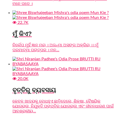
ମନେ ପଡେ ।
22.7K
ମୁଁ କିଏ?
ନିର୍ଲେପ ମୁହିଁ ଜ୍ଞାନ ମୟ । ଅଜନ୍ମା ଅସଙ୍ଗ ଅକ୍ରିୟ ।। ମୁଁ
ପରମାତ୍ମା ପରାତ୍ପର । ମନ...
20.0K
ବୃତ୍ତିରୁ ବ୍ୟବସାୟ
କେବଳ ଖାଦ୍ୟକୁ ବୋଧହୁଏ ଛାଡ଼ିଦେଲେ, ଶିକ୍ଷା, ବୈଷୟିକ
ଯୋଗ୍ୟତା, ନିଯୁକ୍ତି ପ୍ରାପ୍ତିର ଯୋଗ୍ୟତା ଏବଂ ଜୀବନଧାରଣ ପାଇଁ
ଆବଶ୍ୟକୀୟ...