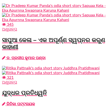
345
ଅଣୁଗଳ୍ପ
ସାପୁଆ କେଳା – ଏକ ଅପୂର୍ଣ୍ଣ ସ୍ୱପ୍ନର କରୁଣ
କାହାଣୀ
ଡ. ପ୍ରଦୀପ କୁମାର ପଣ୍ଡା
321
ଅଣୁଗଳ୍ପ
ଯୁଦ୍ଧର ପ୍ରତିଧ୍ୱନି
ରିତିକା ପଟ୍ଟନାୟକ