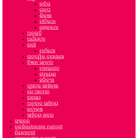
କବିତା
ଗଳ୍ପ
ଶିକ୍ଷା
ନୀତିକଥା
ଲୋକକଥା
ଅନୁଭୂତି
ପର୍ଯ୍ୟଟନ
ନାରୀ
ମର୍ମକଥା
ତାତ୍ତ୍ୱିକ ବ୍ୟାଖ୍ୟା
ବିଜ୍ଞାନ ସମ୍ମତ
ମହାଭାରତ
ରାମାୟଣ
ହରିବଂଶ
ପୁସ୍ତକ ସମୀକ୍ଷା
ରେ ଆତ୍ମନ
ରହସ୍ୟ
ଅନୁବାଦ ସାହିତ୍ୟ
କଟାକ୍ଷ
ସାହିତ୍ୟ ଖବର
ସଂକଳନ
ଲେଖିକା/ଲେଖକ ମଣ୍ଡଳୀ
ନିୟମାବଳୀ