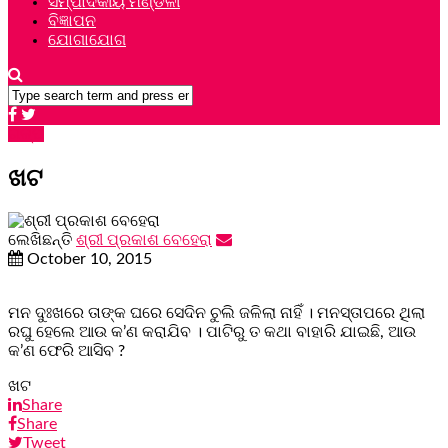
ସମ୍ପାଦକୀୟ ମଣ୍ଡଳୀ
ବିଜ୍ଞାପନ
ଯୋଗାଯୋଗ
ଗଳ୍ପ
ଖଟ
ଲେଖିଛନ୍ତି
ଶ୍ରୀ ପ୍ରକାଶ ବେହେରା
October 10, 2015
ମନ ଦୁଃଖରେ ତାଙ୍କ ଘରେ ସେଦିନ ଚୁଲି ଜଳିଲା ନାହିଁ । ମନସ୍ତାପରେ ଥିଲା
ରଘୁ ହେଲେ ଆଉ କ’ଣ କରାଯିବ । ପାଟିରୁ ତ କଥା ବାହାରି ଯାଇଛି, ଆଉ
କ’ଣ ଫେରି ଆସିବ ?
ଖଟ
Share
Share
Tweet