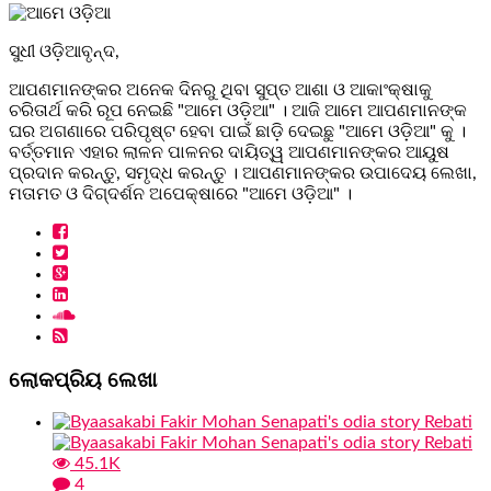
ସୁଧୀ ଓଡ଼ିଆବୃନ୍ଦ,
ଆପଣମାନଙ୍କର ଅନେକ ଦିନରୁ ଥିବା ସୁପ୍ତ ଆଶା ଓ ଆକାଂକ୍ଷାକୁ
ଚରିତାର୍ଥ କରି ରୂପ ନେଇଛି "ଆମେ ଓଡ଼ିଆ" । ଆଜି ଆମେ ଆପଣମାନଙ୍କ
ଘର ଅଗଣାରେ ପରିପୃଷ୍ଟ ହେବା ପାଇଁ ଛାଡ଼ି ଦେଇଛୁ "ଆମେ ଓଡ଼ିଆ" କୁ ।
ବର୍ତ୍ତମାନ ଏହାର ଲାଳନ ପାଳନର ଦାୟିତ୍ୱ ଆପଣମାନଙ୍କର ଆୟୁଷ
ପ୍ରଦାନ କରନ୍ତୁ, ସମୃଦ୍ଧ କରନ୍ତୁ । ଆପଣମାନଙ୍କର ଉପାଦେୟ ଲେଖା,
ମତାମତ ଓ ଦିଗ୍ଦର୍ଶନ ଅପେକ୍ଷାରେ "ଆମେ ଓଡ଼ିଆ" ।
ଲୋକପ୍ରିୟ ଲେଖା
45.1K
4