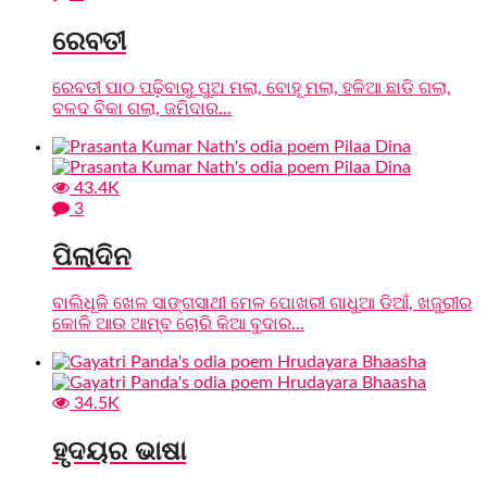
ରେବତୀ
ରେବତୀ ପାଠ ପଢ଼ିବାରୁ ପୁଅ ମଲା, ବୋହୂ ମଲା, ହଳିଆ ଛାଡି ଗଲା,
ବଳଦ ବିକା ଗଲା, ଜମିଦାର...
43.4K
3
ପିଲାଦିନ
ବାଲିଧୂଳି ଖେଳ ସାଙ୍ଗସାଥୀ ମେଳ ପୋଖରୀ ଗାଧୁଆ ଡିଆଁ, ଖଜୁରୀର
କୋଳି ଆଉ ଆମ୍ବ ଚୋରି କିଆ ବୁଦାର...
34.5K
ହୃଦୟର ଭାଷା