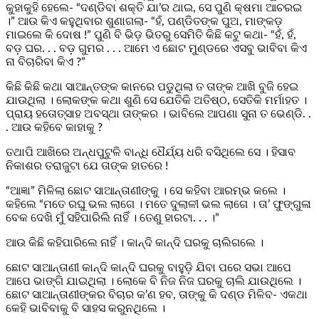
କୁହାକୁହି ହେଲେ- “ଦଣ୍ଡିବା ଶକ୍ତି ଯା’ର ଥାଇ, ସେ ପୁଣି କ୍ଷମା ଆଚରଇ
।” ଆଉ କିଏ କହୁଥିବାର ଶୁଣାଗଲା- “ହଁ, ପଣ୍ଡିତଙ୍କ ପୁଅ, ମାଙ୍କଡ଼
ମାଇଲେ କି ଦୋଷ !” ପୁଣି ବି ଭିଡ଼ ଭିତରୁ ସେମିତି କିଛି କଟୁ କଥା- “ହଁ, ହଁ,
ବଡ଼ ଘର. . . ବଡ଼ ଗୁମର . . . ଆମେ ଏ ଛୋଟ ମୁଣ୍ଡରେ ଏସବୁ ଭାବିବା କିଏ
ନା ବିଚାରିବା କିଏ ?”
କିଛି କିଛି କଥା ସାଆନ୍ତଙ୍କ କାନରେ ପଡୁଥିଲା ତ ତାଙ୍କ ଆଖି ବୁଜି ହେଇ
ଯାଉଥିଲା । ଲୋକଙ୍କ କଥା ଶୁଣି ସେ ଯେତିକି ଅତିଷ୍ଠ, ସେତିକି ମର୍ମାହତ ।
ପ୍ରାୟ ହତୋତ୍ସାହ ଅବସ୍ଥା ତାଙ୍କର । ଭାବିଲେ ଆପଣା ସୁନା ତ ଭେଣ୍ଡି. .
. ଆଉ କହିବେ କାହାକୁ ?
ତଥାପି ଆଖିରେ ଅନ୍ଧପୁଟୁଳି ବାନ୍ଧି ଧୈର୍ଯ୍ୟ ଧରି ବସିଥିଲେ ସେ । ହିସାବ
ନିକାଶର ତରାଜୁଟା ଯେ ତାଙ୍କ ହାତରେ !
“ଆଜ୍ଞା” ମିଳିଲା ଛୋଟ ସାଆନ୍ତାଣୀଙ୍କୁ । ସେ କହିବା ଆରମ୍ଭ କଲେ ।
କହିଲେ “ମତେ ରଘୁ ଭଲ ଲାଗେ । ମତେ ଦୁଲାଳୀ ଭଲ ଲାଗେ । ତା’ ଫୁଙ୍ଗୁଳା
ବେକ ଦେଖି ମୁଁ ସହିପାରିଲି ନାହିଁ । ତେଣୁ ହାରଟା. . . ।”
ଆଉ କିଛି କହିପାରିଲେ ନାହିଁ । କାନ୍ଦି କାନ୍ଦି ଘରକୁ ଚାଲିଗଲେ ।
ଛୋଟ ସାଆନ୍ତାଣୀ କାନ୍ଦି କାନ୍ଦି ଘରକୁ ବାହୁଡ଼ି ଯିବା ପରେ ସଭା ଆପେ
ଆପେ ଭାଙ୍ଗି ଯାଇଥିଲା । ଲୋକେ ବି ନିଜ ନିଜ ଘରକୁ ଚାଲି ଯାଉଥିଲେ ।
ଛୋଟ ସାଆନ୍ତାଣୀଙ୍କର ବିଚାର କ’ଣ ହବ, ତାଙ୍କୁ କି ଦଣ୍ଡ ମିଳିବ- ଏକଥା
କେହି ଭାବିବାକୁ ବି ସାହସ କରୁନଥିଲେ ।