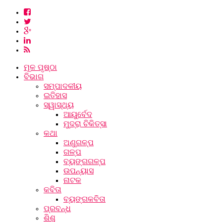
ମୂଳ ପୃଷ୍ଠା
ବିଭାଗ
ସମ୍ପାଦକୀୟ
ଇତିହାସ
ସ୍ୱାସ୍ଥ୍ୟ
ଆୟୁର୍ବେଦ
ମୁଦ୍ରା ଚିକିତ୍ସା
କଥା
ଅଣୁଗଳ୍ପ
ଗଳ୍ପ
ବ୍ୟଙ୍ଗଗଳ୍ପ
ଉପନ୍ୟାସ
ନାଟକ
କବିତା
ବ୍ୟଙ୍ଗକବିତା
ପ୍ରବନ୍ଧ
ଶିଶୁ