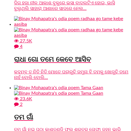
ଦିଗ ହଜା ନୀଳ ଆକାଶ ବୁକୁରେ ଭସା ବାଦଲଟିଏ ହୋଇ, ଭାସି
ବୁଲୁଥିଲି ସାହାରା ଆଶାରେ ସାଦରେ ନେଲ...
27.5K
4
ରାଧା ଗୋ ତମେ କେବେ ଆସିବ
କଦମ୍ବ ତ ନିତି ନିତି ମୋତେ ପଚାରୁଚି ଜମୁନା ବି ତମକୁ ଖୋଜୁଚି ତମେ
ନାହଁ ବୋଲି ବୋଲି...
23.6K
2
ତମ ଗାଁ
ତମ ଗାଁ ନଇ ପଠା କାଶତଣ୍ଡି ଫୁଲ ଶରତର ତୋଫା ଜହ୍ନ ଭାରି