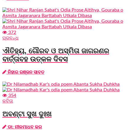
372
ପ୍ରବନ୍ଧ
ଐତିହ୍ୟ, ଗୌରବ ଓ ଅସ୍ମିତା ଜାଗରଣର
ବାର୍ତ୍ତାବହ ଉତ୍କଳ ଦିବସ
ନିହାର ରଞ୍ଜନ ସାବତ
354
କବିତା
ଅବଣ୍ଟା ସୁଖ ଦୁଃଖ
ଡା: ନୀଳମାଧବ କର