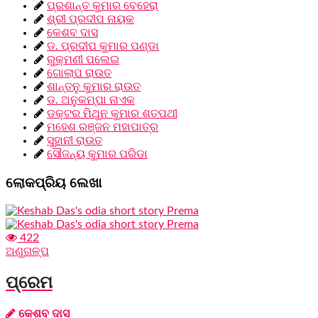
ପ୍ରଶାନ୍ତ କୁମାର ବେହେରା
ଶ୍ରୀ ପ୍ରଦୀପ ନାୟକ
କେଶବ ଦାସ
ଡ. ପ୍ରଦୀପ କୁମାର ପଣ୍ଡା
ରୁକ୍ମଣୀ ପଲେଇ
ଗୋଲାପ ରାଉତ
ଶାନ୍ତନୁ କୁମାର ରାଉତ
ଡ. ଅନୁକମ୍ପା ନାଏକ
ଡକ୍ଟର ମିଥୁନ କୁମାର ଶତପଥୀ
ମହେଶ ରଞ୍ଜନ ମହାପାତ୍ର
ସୁହାନୀ ରାଉତ
ସୌଜନ୍ୟ କୁମାର ପରିଡା
ଲୋକପ୍ରିୟ ଲେଖା
422
ଅଣୁଗଳ୍ପ
ପ୍ରେମ
କେଶବ ଦାସ