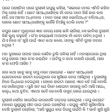
ଘରେ ପହଞ୍ଚିବା ପରେ ଦୁଲାଳୀ ରଘୁକୁ କହିଲା, “ସଭାରେ ତମର ଏମିତି କହିବା
ଠିକ୍ ହେଲା ନାହିଁ । ଛୋଟ ସାଆନ୍ତାଣୀଙ୍କ ନାଁ ନେଇ ତମେ କିଛି ଭଲ କଲ
ନାହିଁ, ସେ ଆମର ଅନ୍ନଦାତା । ତମେ ପଛେ ସଜା ଭୋଗିଥାନ୍ତ ଚଳିଥାନ୍ତା,
ହେଲେ ଛୋଟ ସାଆନ୍ତାଣୀଙ୍କୁ କାହିଁକି ନିଆଁକୁ ଠେଲି ଦେଲ ?”
ରଘୁର ଛୋଟ ମୁଣ୍ଡରେ ଜ୍ଞାନ ଉଦୟ ହେଲା ଭଳି ଲାଗିଲା, ସେ ଭାବିଲା ଦୁଲାଳୀ
କିଛି ଭୁଲ୍ କହୁନାହିଁ । ତା’ର କଲ୍ୟାଣୀ ଅପାଙ୍କ ନାଁ ନେବା ଉଚିତ୍ ନଥିଲା ।
ଯିଏ ନିଜେ ତା’ ଖୁସି ପାଇଁ ଏତେ କଥା କଲେ, ତାଙ୍କୁ ଏମିତି ଦୁଃଖ ଦବାର
ନଥିଲା ?
ମନ ଦୁଃଖରେ ତାଙ୍କ ଘରେ ସେଦିନ ଚୁଲି ଜଳିଲା ନାହିଁ । ମନସ୍ତାପରେ ଥିଲା
ରଘୁ ହେଲେ ଆଉ କ’ଣ କରାଯିବ । ପାଟିରୁ ତ କଥା ବାହାରି ଯାଇଛି, ଆଉ
କ’ଣ ଫେରି ଆସିବ ?
ହାର କଥା ଭାବୁ ଭାବୁ ରଘୁ ମନେ ପକାଇଲା – ଛୋଟ ସାଆନ୍ତାଣୀ
ଯେତେବେଳେ ହାରଟା ଦେଇଥିଲେ ସେ ଖୁସିରେ ନେଇ ଆସିଥିଲା । ଦୁଲାଳୀକୁ
ନିଜେ ପିନ୍ଧେଇ ଦେଇଥିଲା । ହେଲେ ହାରଟା ପଛରେ ଏତେ କେଁ ଅଛି ବୋଲି
ସେ ଜାଣିନଥିଲା । ପୁଣି ଖଟ ଯେ ଦିନେ ଶୋଇବା ଜାଗାରୁ ଉଠି ଆସି ଆଇନ୍
କାନୁନ୍ କଥା ବୁଝିବ, ଏକଥା ଭାବି ସେ ବେଶି ତାଜୁବ୍ ହୋଇ ଯାଇଥିଲା ।
ଦୁଲାଳୀ ସେଦିନ ଖାଇପିଇ ଉପରଓଳି ଗଡ଼ପଡ଼ ହେଉଥିଲା । ରଘୁ ଉଚ୍ଚାଟ
ମନରେ ଗୁଣୁଗୁଣୁ ଗୀତ ଗାଇ ଘରେ ପହଞ୍ଚିଲା । ରଘୁକୁ ଏମିତି ଖୁସିବାସିଆ
ଦେଖି ଦୁଲାଳୀ ପଚାରିଲା, “ଆଜି ସୁରୁଯ କଉ ଦିଗରୁ ଉଇଁଠି କି ? ଭାବି ଖୁସି ଖୁସି