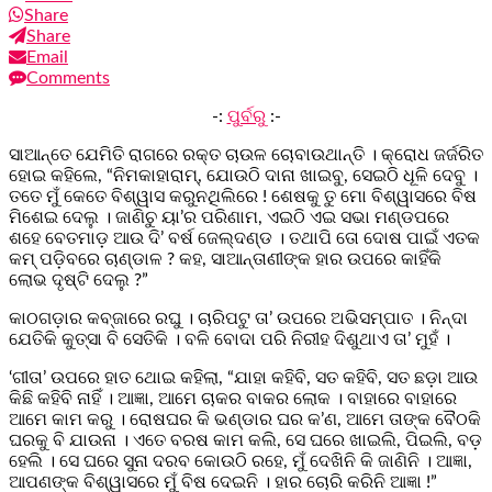
Share
Share
Email
Comments
-:
ପୁର୍ବରୁ
:-
ସାଆନ୍ତେ ଯେମିତି ରାଗରେ ରକ୍ତ ଚାଉଳ ଚୋବାଉଥାନ୍ତି । କ୍ରୋଧ ଜର୍ଜରିତ
ହୋଇ କହିଲେ, “ନିମକାହାରାମ୍, ଯୋଉଠି ଦାନା ଖାଇବୁ, ସେଇଠି ଧୂଳି ଦେବୁ ।
ତତେ ମୁଁ କେତେ ବିଶ୍ୱାସ କରୁନଥିଲିରେ ! ଶେଷକୁ ତୁ ମୋ ବିଶ୍ୱାସରେ ବିଷ
ମିଶେଇ ଦେଲୁ । ଜାଣିଚୁ ୟା’ର ପରିଣାମ, ଏଇଠି ଏଇ ସଭା ମଣ୍ଡପରେ
ଶହେ ବେତମାଡ଼ ଆଉ ଦି’ ବର୍ଷ ଜେଲ୍‌ଦଣ୍ଡ । ତଥାପି ତୋ ଦୋଷ ପାଇଁ ଏତକ
କମ୍ ପଡ଼ିବରେ ଚାଣ୍ଡାଳ ? କହ, ସାଆନ୍ତାଣୀଙ୍କ ହାର ଉପରେ କାହିଁକି
ଲୋଭ ଦୃଷ୍ଟି ଦେଲୁ ?”
କାଠଗଡ଼ାର କବ୍ଜାରେ ରଘୁ । ଚାରିପଟୁ ତା’ ଉପରେ ଅଭିସମ୍ପାତ । ନିନ୍ଦା
ଯେତିକି କୁତ୍ସା ବି ସେତିକି । ବଳି ବୋଦା ପରି ନିରୀହ ଦିଶୁଥାଏ ତା’ ମୁହଁ ।
‘ଗୀତା’ ଉପରେ ହାତ ଥୋଇ କହିଲା, “ଯାହା କହିବି, ସତ କହିବି, ସତ ଛଡ଼ା ଆଉ
କିଛି କହିବି ନାହିଁ । ଆଜ୍ଞା, ଆମେ ଚାକର ବାକର ଲୋକ । ବାହାରେ ବାହାରେ
ଆମେ କାମ କରୁ । ରୋଷଘର କି ଭଣ୍ଡାର ଘର କ’ଣ, ଆମେ ତାଙ୍କ ବୈଠକି
ଘରକୁ ବି ଯାଉନା । ଏତେ ବରଷ କାମ କଲି, ସେ ଘରେ ଖାଇଲି, ପିଇଲି, ବଡ଼
ହେଲି । ସେ ଘରେ ସୁନା ଦରବ କୋଉଠି ରହେ, ମୁଁ ଦେଖିନି କି ଜାଣିନି । ଆଜ୍ଞା,
ଆପଣଙ୍କ ବିଶ୍ୱାସରେ ମୁଁ ବିଷ ଦେଇନି । ହାର ଚୋରି କରିନି ଆଜ୍ଞା !”