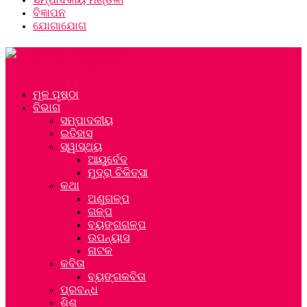
ବିଜ୍ଞାପନ
ଯୋଗାଯୋଗ
ମୂଳ ପୃଷ୍ଠା
ବିଭାଗ
ସମ୍ପାଦକୀୟ
ଇତିହାସ
ସ୍ୱାସ୍ଥ୍ୟ
ଆୟୁର୍ବେଦ
ମୁଦ୍ରା ଚିକିତ୍ସା
କଥା
ଅଣୁଗଳ୍ପ
ଗଳ୍ପ
ବ୍ୟଙ୍ଗଗଳ୍ପ
ଉପନ୍ୟାସ
ନାଟକ
କବିତା
ବ୍ୟଙ୍ଗକବିତା
ପ୍ରବନ୍ଧ
ଶିଶୁ