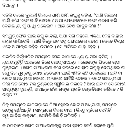
ଦିଅନ୍ତୁ ।
ଏତିକି ବେଳେ ଦୁଲାଳୀ ଗିଲାସେ ପାଣି ଆଣି ରଘୁକୁ କହିଲା, “ପାଣି ଗିଲାସେ
ମାଗି କ’ଣ ଏତେ ଭାବି ହେଉଛ ? ଅପା ଯେତେବେଳେ ମତେ ଶରଧା କରି
ଦେଇଛନ୍ତି, ମୁଁ ପିନ୍ଧି ପକେଇବି । ଆଉ ବେଶି ଭାବୁଛ କ’ଣ ?”
ସମ୍ୱିତ୍ ଫେରି ପାଇ ରଘୁ ଭାବିଲା, ଅପା ସିନା କହିଲେ ଏକଥା କେହି ବାହାର
ଲୋକ ଜାଣିବେନି । ଆଜି କିନ୍ତୁ ଖଟ ସବୁ ଧରାପକେଇ ଦେଲା । ତେବେ ବିଚାର
ଏବେ ଅପାଙ୍କ କହିବା ଉପରେ । ସେ ଆସିଲେ ଯାହା ହେବ ।
ପରଦିନ ନିର୍ଦ୍ଧାରିତ ସମୟରେ ସେଇ ଜାଗାରେ ନ୍ୟାୟ ସଭା ବସିଲା ।
ନ୍ୟାୟମୂର୍ତ୍ତି ଆସନରେ ନିଜେ ଖୋଦ୍ ସାଆନ୍ତ । ଲୋକଙ୍କ ଭିତରେ ଚାପା
ଗୁଞ୍ଜରଣ । ଛୋଟ ସାଆନ୍ତାଣୀ କ’ଣ ସତରେ ସେ ହାର ରଘୁକୁ ଦେଇଥିଲେ ନା
ରଘୁ ନିଜ ମୁଣ୍ଡରୁ ଦୋଷ ଛଡେ଼ଇବା ପାଇଁ ଏମିତି କହି ପକେଇଲା । ଯଦି ବା
ଛୋଟ ସାଆନ୍ତାଣୀ ଦେଲେ, ତା’ହେଲେ କାହିଁକି ଦେଲେ ? ଛୋଟ ସାଆନ୍ତାଣୀ
କ’ଣ ନିଜ ଦୋଷ ନିଜ ତୁଣ୍ଡରେ ସ୍ୱୀକାର କରିବେ ? ଆଉ ଯଦି ବି ସେ ଦୋଷୀ
ସାବ୍ୟସ୍ତ ହୁଅନ୍ତି, ସାଆନ୍ତ କ’ଣ ତାଙ୍କ ପ୍ରତି ଦଣ୍ଡବିଧାନ କରିବେ ? କି
ଦଣ୍ଡ ??
ଠିକ୍ ସମୟରେ କାଠଗଡ଼ାରେ ଠିଆ ହେଲେ ଛୋଟ ସାଆନ୍ତାଣୀ, ସମସ୍ତେ
ତାଙ୍କୁ ଚାହିଁଥାନ୍ତି । ସାମ୍ନାରେ ବିବଶ ବାପ । କିନ୍ତୁ ମୁହଁରେ ସେମିତି
ସ୍ୱାଭାବିକ୍ ଲକ୍ଷଣ, ଯେମିତି କିଛି ହିଁ ଘଟିନାହିଁ ।
କାଠଗଡ଼ାରେ ଛୋଟ ସାଆନ୍ତାଣୀଙ୍କୁ ଉଭା ହବାର ଦେଖି ଲୋକେ ପୁଣି