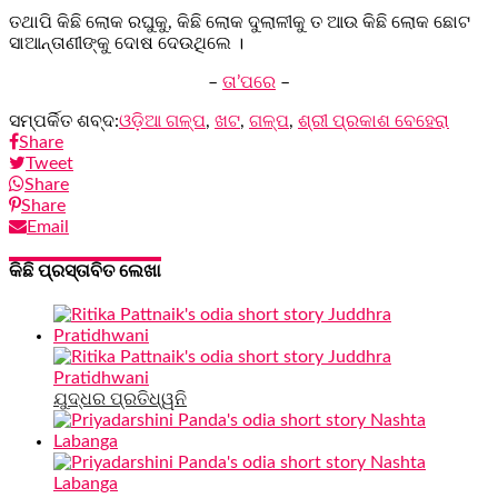
ତଥାପି କିଛି ଲୋକ ରଘୁକୁ, କିଛି ଲୋକ ଦୁଲାଳୀକୁ ତ ଆଉ କିଛି ଲୋକ ଛୋଟ
ସାଆନ୍ତାଣୀଙ୍କୁ ଦୋଷ ଦେଉଥିଲେ ।
–
ତା’ପରେ
–
ସମ୍ପର୍କିତ ଶବ୍ଦ:
ଓଡ଼ିଆ ଗଳ୍ପ
,
ଖଟ
,
ଗଳ୍ପ
,
ଶ୍ରୀ ପ୍ରକାଶ ବେହେରା
Share
Tweet
Share
Share
Email
କିଛି ପ୍ରସ୍ତାବିତ ଲେଖା
ଯୁଦ୍ଧର ପ୍ରତିଧ୍ୱନି