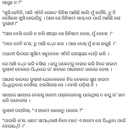
ଲାଗୁଛ ତ ?”
“ଖୁସି ହେବିନି, ଆଜି ଏମିତି ଗୋଟେ ଜିନିଷ ଆଣିଛି ଖାଲି ମୁଁ କାହିଁକି, ତୁ ବି
ଦେଖିଲେ ଖୁସି ହେଇଯିବୁ । ଆଉ ସେ ଜିନିଷଟା ଖାସ୍ ତୋ ପାଇଁ ଆଣିଛି ଲୋ
ଦୁଲାଳୀ !”
“ଆଉ ବେଶି ଡେରି ନ କରି ଶୀଘ୍ର ସେ ଜିନିଷଟା ଦେଲ, ମୁଁ ଦେଖେ ।”
“ତତେ ଦେବି କ’ଣ, ତୁ ଆଖି ବନ୍ଦ କର । ଆଉ ଦେଖ୍ ମୁଁ କ’ଣ କରୁଛି ।”
ଅଭାବୀ ଭିତରେ ଖୁସିଟା ସବୁବେଳେ ଏମିତି ରହସ୍ୟର ପେଡ଼ି ଭଳି ।
ସେ ଆଖି ବନ୍ଦ କରି ବସିଲା । ରଘୁ ପକେଟ୍‌ରୁ ବାହାର କରି ନିଜେ ହାରଟା
ଦୁଲାଳୀ ବେକରେ ପିନ୍ଧେଇ ତା’ ହାତରେ ଆଇନାଟେ ଧରେଇ ଦେଲା ।
ଆଇନା କାଚରେ ଦୁଲାଳୀ ଯେତେବେଳେ ନିଜ ବେକରେ ସୁନା ହାରଟା
ପିନ୍ଧିଥିବାର ଦେଖିଲା, ଝଲସିଗଲା ସେ । ଚମକି ପଡ଼ିଲା ବି ।
ସାଙ୍ଗେ ସାଙ୍ଗେ ବେକରୁ ହାରଟା ଓହ୍ଲେଇବାକୁ ଯାଉଥିଲା ତ ରଘୁ ତା’ ହାତ
ଧରି ପକେଇଲା ।
ଦୁଲାଳୀ ପଚାରିଲା, “ଏ ହାରଟା କୋଉଠୁ ପାଇଲ ?”
“ପାଇଲି କ’ଣ, ଛୋଟ ସାଆନ୍ତାଣୀ ନିଜେ ମତେ ଏ ହାରଟା ତୋ ପିନ୍ଧିବା ପାଇଁ
ଦେଇଛନ୍ତି ।”