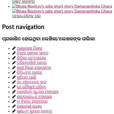
ନଷ୍ଟ ଲବଙ୍ଗ
ଦମୟନ୍ତୀଙ୍କ ଘର
Post navigation
ପ୍ରକାଶିତ ହୋଇଥିବା ଲେଖିକା/ଲେଖକଙ୍କ ତାଲିକା
ଆଶୁତୋଷ ମିଶ୍ର
ନିହାର ରଞ୍ଜନ ସାବତ
ରିତିକା ପଟ୍ଟନାୟକ
ପ୍ରିୟଦର୍ଶନୀ ପଣ୍ଡା
ଶ୍ରୀ ବିନୟ ମହାପାତ୍ର
ରିତିନ୍ଦ୍ର ପଣ୍ଡା
ସୁଦିପ୍ତ ପାଣି
ଡା: ନୀଳମାଧବ କର
ଡଃ ମୌସୁମୀ ପରିଡ଼ା
ପ୍ରଦୀପ୍ତ ସୁନ୍ଦର ମହାରଣା
ଶ୍ରଦ୍ଧାନନ୍ଦ ମହାରଣା
ଡ଼ ବିରଜା ରାଉତରାୟ
ଉଷାରାଣୀ ନାୟକ
ସୁଶାନ୍ତ କୁମାର ଦଳେଇ