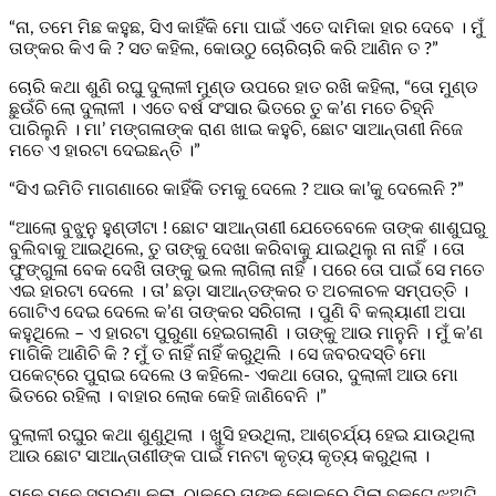
“ନା, ତମେ ମିଛ କହୁଛ, ସିଏ କାହିଁକି ମୋ ପାଇଁ ଏତେ ଦାମିକା ହାର ଦେବେ । ମୁଁ
ତାଙ୍କର କିଏ କି ? ସତ କହିଲ, କୋଉଠୁ ଚୋରିଚାରି କରି ଆଣିନ ତ ?”
ଚୋରି କଥା ଶୁଣି ରଘୁ ଦୁଲାଳୀ ମୁଣ୍ଡ ଉପରେ ହାତ ରଖି କହିଲା, “ତୋ ମୁଣ୍ଡ
ଛୁଉଁଚି ଲୋ ଦୁଲାଳୀ । ଏତେ ବର୍ଷ ସଂସାର ଭିତରେ ତୁ କ’ଣ ମତେ ଚିହ୍ନି
ପାରିଲୁନି । ମା’ ମଙ୍ଗଳାଙ୍କ ରାଣ ଖାଇ କହୁଚି, ଛୋଟ ସାଆନ୍ତାଣୀ ନିଜେ
ମତେ ଏ ହାରଟା ଦେଇଛନ୍ତି ।”
“ସିଏ ଇମିତି ମାଗଣାରେ କାହିଁକି ତମକୁ ଦେଲେ ? ଆଉ କା’କୁ ଦେଲେନି ?”
“ଆଲୋ ବୁଝୁନୁ ହୁଣ୍ଡୀଟା ! ଛୋଟ ସାଆନ୍ତାଣୀ ଯେତେବେଳେ ତାଙ୍କ ଶାଶୁଘରୁ
ବୁଲିବାକୁ ଆଇଥିଲେ, ତୁ ତାଙ୍କୁ ଦେଖା କରିବାକୁ ଯାଇଥିଲୁ ନା ନାହିଁ । ତୋ
ଫୁଙ୍ଗୁଳା ବେକ ଦେଖି ତାଙ୍କୁ ଭଲ ଲାଗିଲା ନାହିଁ । ପରେ ତୋ ପାଇଁ ସେ ମତେ
ଏଇ ହାରଟା ଦେଲେ । ତା’ ଛଡ଼ା ସାଆନ୍ତଙ୍କର ତ ଅଚଳାଚଳ ସମ୍ପତ୍ତି ।
ଗୋଟିଏ ଦେଇ ଦେଲେ କ’ଣ ତାଙ୍କର ସରିଗଲା । ପୁଣି ବି କଲ୍ୟାଣୀ ଅପା
କହୁଥିଲେ – ଏ ହାରଟା ପୁରୁଣା ହେଇଗଲାଣି । ତାଙ୍କୁ ଆଉ ମାନୁନି । ମୁଁ କ’ଣ
ମାଗିକି ଆଣିଚି କି ? ମୁଁ ତ ନାହିଁ ନାହିଁ କରୁଥିଲି । ସେ ଜବରଦସ୍ତି ମୋ
ପକେଟ୍‌ରେ ପୁରାଇ ଦେଲେ ଓ କହିଲେ- ଏକଥା ତୋର, ଦୁଲାଳୀ ଆଉ ମୋ
ଭିତରେ ରହିଲା । ବାହାର ଲୋକ କେହି ଜାଣିବେନି ।”
ଦୁଲାଳୀ ରଘୁର କଥା ଶୁଣୁଥିଲା । ଖୁସି ହଉଥିଲା, ଆଶ୍ଚର୍ଯ୍ୟ ହେଇ ଯାଉଥିଲା
ଆଉ ଛୋଟ ସାଆନ୍ତାଣୀଙ୍କ ପାଇଁ ମନଟା କୃତ୍ୟ କୃତ୍ୟ କରୁଥିଲା ।
ମନେ ମନେ ସୁମରଣା କଲା, ଠାକୁରେ ତାଙ୍କ କୋଳରେ ପିଲା ବକଟେ ଝଅଟି