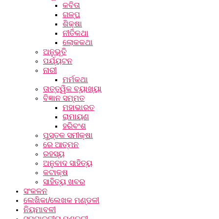
କବିତା
ଗଳ୍ପ
ଶିକ୍ଷା
ନୀତିକଥା
ଲୋକକଥା
ଅନୁଭୂତି
ପର୍ଯ୍ୟଟନ
ନାରୀ
ମର୍ମକଥା
ତାତ୍ତ୍ୱିକ ବ୍ୟାଖ୍ୟା
ବିଜ୍ଞାନ ସମ୍ମତ
ମହାଭାରତ
ରାମାୟଣ
ହରିବଂଶ
ପୁସ୍ତକ ସମୀକ୍ଷା
ରେ ଆତ୍ମନ
ରହସ୍ୟ
ଅନୁବାଦ ସାହିତ୍ୟ
କଟାକ୍ଷ
ସାହିତ୍ୟ ଖବର
ସଂକଳନ
ଲେଖିକା/ଲେଖକ ମଣ୍ଡଳୀ
ନିୟମାବଳୀ
ସମ୍ପାଦକୀୟ ମଣ୍ଡଳୀ