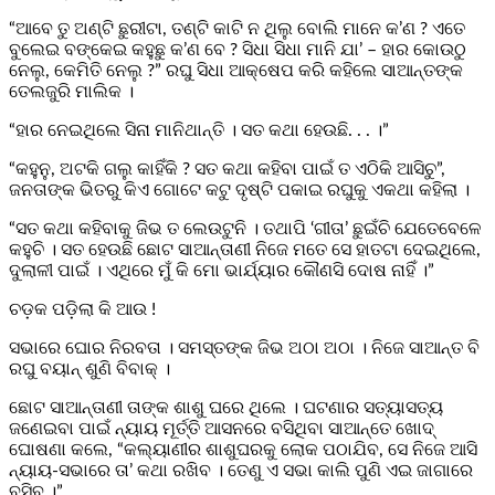
“ଆବେ ତୁ ଅଣ୍ଟି ଛୁରୀଟା, ତଣ୍ଟି କାଟି ନ ଥିଲୁ ବୋଲି ମାନେ କ’ଣ ? ଏତେ
ବୁଲେଇ ବଙ୍କେଇ କହୁଛୁ କ’ଣ ବେ ? ସିଧା ସିଧା ମାନି ଯା’ – ହାର କୋଉଠୁ
ନେଲୁ, କେମିତି ନେଲୁ ?” ରଘୁ ସିଧା ଆକ୍ଷେପ କରି କହିଲେ ସାଆନ୍ତଙ୍କ
ତେଲଜୁରି ମାଲିକ ।
“ହାର ନେଇଥିଲେ ସିନା ମାନିଥାନ୍ତି । ସତ କଥା ହେଉଛି. . . ।”
“କହୁନୁ, ଅଟକି ଗଲୁ କାହିଁକି ? ସତ କଥା କହିବା ପାଇଁ ତ ଏଠିକି ଆସିଚୁ”,
ଜନତାଙ୍କ ଭିତରୁ କିଏ ଗୋଟେ କଟୁ ଦୃଷ୍ଟି ପକାଇ ରଘୁକୁ ଏକଥା କହିଲା ।
“ସତ କଥା କହିବାକୁ ଜିଭ ତ ଲେଉଟୁନି । ତଥାପି ‘ଗୀତା’ ଛୁଇଁଚି ଯେତେବେଳେ
କହୁଚି । ସତ ହେଉଛି ଛୋଟ ସାଆନ୍ତାଣୀ ନିଜେ ମତେ ସେ ହାତଟା ଦେଇଥିଲେ,
ଦୁଲାଳୀ ପାଇଁ । ଏଥିରେ ମୁଁ କି ମୋ ଭାର୍ଯ୍ୟାର କୌଣସି ଦୋଷ ନାହିଁ ।”
ଚଡ଼କ ପଡ଼ିଲା କି ଆଉ !
ସଭାରେ ଘୋର ନିରବତା । ସମସ୍ତଙ୍କ ଜିଭ ଅଠା ଅଠା । ନିଜେ ସାଆନ୍ତ ବି
ରଘୁ ବୟାନ୍ ଶୁଣି ବିବାକ୍ ।
ଛୋଟ ସାଆନ୍ତାଣୀ ତାଙ୍କ ଶାଶୁ ଘରେ ଥିଲେ । ଘଟଣାର ସତ୍ୟାସତ୍ୟ
ଜଣେଇବା ପାଇଁ ନ୍ୟାୟ ମୂର୍ତ୍ତି ଆସନରେ ବସିଥିବା ସାଆନ୍ତେ ଖୋଦ୍
ଘୋଷଣା କଲେ, “କଲ୍ୟାଣୀର ଶାଶୁଘରକୁ ଲୋକ ପଠାଯିବ, ସେ ନିଜେ ଆସି
ନ୍ୟାୟ-ସଭାରେ ତା’ କଥା ରଖିବ । ତେଣୁ ଏ ସଭା କାଲି ପୁଣି ଏଇ ଜାଗାରେ
ବସିବ ।”