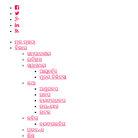
ମୂଳ ପୃଷ୍ଠା
ବିଭାଗ
ସମ୍ପାଦକୀୟ
ଇତିହାସ
ସ୍ୱାସ୍ଥ୍ୟ
ଆୟୁର୍ବେଦ
ମୁଦ୍ରା ଚିକିତ୍ସା
କଥା
ଅଣୁଗଳ୍ପ
ଗଳ୍ପ
ବ୍ୟଙ୍ଗଗଳ୍ପ
ଉପନ୍ୟାସ
ନାଟକ
କବିତା
ବ୍ୟଙ୍ଗକବିତା
ପ୍ରବନ୍ଧ
ଶିଶୁ