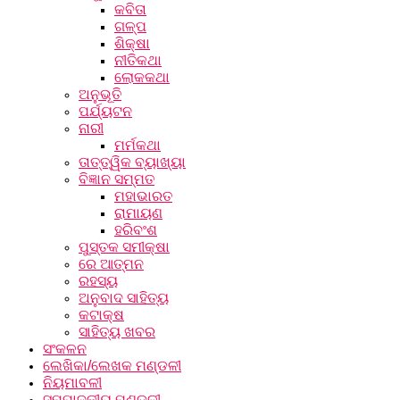
କବିତା
ଗଳ୍ପ
ଶିକ୍ଷା
ନୀତିକଥା
ଲୋକକଥା
ଅନୁଭୂତି
ପର୍ଯ୍ୟଟନ
ନାରୀ
ମର୍ମକଥା
ତାତ୍ତ୍ୱିକ ବ୍ୟାଖ୍ୟା
ବିଜ୍ଞାନ ସମ୍ମତ
ମହାଭାରତ
ରାମାୟଣ
ହରିବଂଶ
ପୁସ୍ତକ ସମୀକ୍ଷା
ରେ ଆତ୍ମନ
ରହସ୍ୟ
ଅନୁବାଦ ସାହିତ୍ୟ
କଟାକ୍ଷ
ସାହିତ୍ୟ ଖବର
ସଂକଳନ
ଲେଖିକା/ଲେଖକ ମଣ୍ଡଳୀ
ନିୟମାବଳୀ
ସମ୍ପାଦକୀୟ ମଣ୍ଡଳୀ