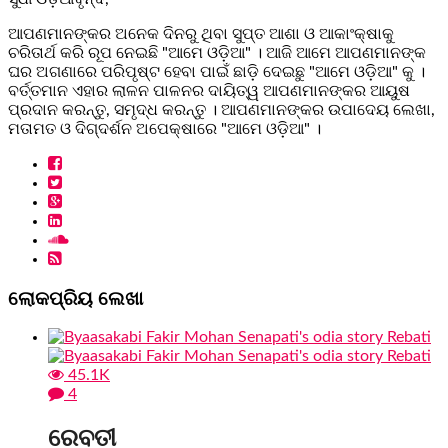
ଆପଣମାନଙ୍କର ଅନେକ ଦିନରୁ ଥିବା ସୁପ୍ତ ଆଶା ଓ ଆକାଂକ୍ଷାକୁ
ଚରିତାର୍ଥ କରି ରୂପ ନେଇଛି "ଆମେ ଓଡ଼ିଆ" । ଆଜି ଆମେ ଆପଣମାନଙ୍କ
ଘର ଅଗଣାରେ ପରିପୃଷ୍ଟ ହେବା ପାଇଁ ଛାଡ଼ି ଦେଇଛୁ "ଆମେ ଓଡ଼ିଆ" କୁ ।
ବର୍ତ୍ତମାନ ଏହାର ଲାଳନ ପାଳନର ଦାୟିତ୍ୱ ଆପଣମାନଙ୍କର ଆୟୁଷ
ପ୍ରଦାନ କରନ୍ତୁ, ସମୃଦ୍ଧ କରନ୍ତୁ । ଆପଣମାନଙ୍କର ଉପାଦେୟ ଲେଖା,
ମତାମତ ଓ ଦିଗ୍ଦର୍ଶନ ଅପେକ୍ଷାରେ "ଆମେ ଓଡ଼ିଆ" ।
ଲୋକପ୍ରିୟ ଲେଖା
45.1K
4
ରେବତୀ