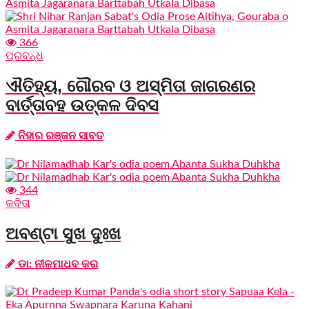
366
ପ୍ରବନ୍ଧ
ଐତିହ୍ୟ, ଗୌରବ ଓ ଅସ୍ମିତା ଜାଗରଣର
ବାର୍ତ୍ତାବହ ଉତ୍କଳ ଦିବସ
ନିହାର ରଞ୍ଜନ ସାବତ
344
କବିତା
ଅବଣ୍ଟା ସୁଖ ଦୁଃଖ
ଡା: ନୀଳମାଧବ କର