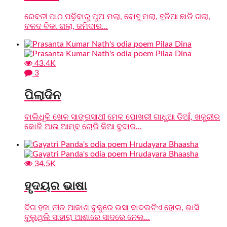
ରେବତୀ ପାଠ ପଢ଼ିବାରୁ ପୁଅ ମଲା, ବୋହୂ ମଲା, ହଳିଆ ଛାଡି ଗଲା,
ବଳଦ ବିକା ଗଲା, ଜମିଦାର...
43.4K
3
ପିଲାଦିନ
ବାଲିଧୂଳି ଖେଳ ସାଙ୍ଗସାଥୀ ମେଳ ପୋଖରୀ ଗାଧୁଆ ଡିଆଁ, ଖଜୁରୀର
କୋଳି ଆଉ ଆମ୍ବ ଚୋରି କିଆ ବୁଦାର...
34.5K
ହୃଦୟର ଭାଷା
ଦିଗ ହଜା ନୀଳ ଆକାଶ ବୁକୁରେ ଭସା ବାଦଲଟିଏ ହୋଇ, ଭାସି
ବୁଲୁଥିଲି ସାହାରା ଆଶାରେ ସାଦରେ ନେଲ...