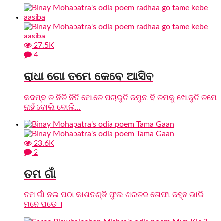
27.5K
4
ରାଧା ଗୋ ତମେ କେବେ ଆସିବ
କଦମ୍ବ ତ ନିତି ନିତି ମୋତେ ପଚାରୁଚି ଜମୁନା ବି ତମକୁ ଖୋଜୁଚି ତମେ
ନାହଁ ବୋଲି ବୋଲି...
23.6K
2
ତମ ଗାଁ
ତମ ଗାଁ ନଇ ପଠା କାଶତଣ୍ଡି ଫୁଲ ଶରତର ତୋଫା ଜହ୍ନ ଭାରି
ମନେ ପଡେ ।