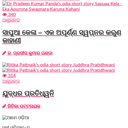
340
ଅଣୁଗଳ୍ପ
ସାପୁଆ କେଳା – ଏକ ଅପୂର୍ଣ୍ଣ ସ୍ୱପ୍ନର କରୁଣ
କାହାଣୀ
ଡ. ପ୍ରଦୀପ କୁମାର ପଣ୍ଡା
314
ଅଣୁଗଳ୍ପ
ଯୁଦ୍ଧର ପ୍ରତିଧ୍ୱନି
ରିତିକା ପଟ୍ଟନାୟକ
ସୁଧୀ ଓଡ଼ିଆବୃନ୍ଦ,