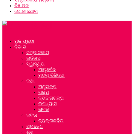
ବିଜ୍ଞାପନ
ଯୋଗାଯୋଗ
ମୂଳ ପୃଷ୍ଠା
ବିଭାଗ
ସମ୍ପାଦକୀୟ
ଇତିହାସ
ସ୍ୱାସ୍ଥ୍ୟ
ଆୟୁର୍ବେଦ
ମୁଦ୍ରା ଚିକିତ୍ସା
କଥା
ଅଣୁଗଳ୍ପ
ଗଳ୍ପ
ବ୍ୟଙ୍ଗଗଳ୍ପ
ଉପନ୍ୟାସ
ନାଟକ
କବିତା
ବ୍ୟଙ୍ଗକବିତା
ପ୍ରବନ୍ଧ
ଶିଶୁ