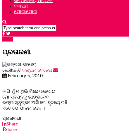
ସମ୍ପାଦକୀୟ ମଣ୍ଡଳୀ
ବିଜ୍ଞାପନ
ଯୋଗାଯୋଗ
କବିତା
ପ୍ରତାରଣା
ଲେଖିଛନ୍ତି
କଳ୍ପନା ବେହେରା
February 5, 2010
ଜାଣି ମୁଁ ନ ଥିଲି ମିଛେ ଭଲପାଇ
ମୋ ସ୍ଵପ୍ନକୁ ଭାଙ୍ଗିଦେବ
ଭଙ୍ଗାସ୍ୱପ୍ନେ ଆସି ମୋ ହୃଦୟେ ରହି
ଏତେ ଯେ ଯାତନା ଦେବ ।
ପ୍ରତାରଣା
Share
Share