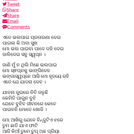
Tweet
Share
Share
Email
Comments
ଏତେ ଭଲପାଇ ପ୍ରତାରଣା ଦେଇ
ପାଇଲ କି ଅବା ସୁଖ
ମୋ ଭଲ ପାଇବା ପାଦେ ଦଳି ଦେଇ
ଜାଳିଦେଇ ସବୁ ସ୍ୱପ୍ନ ।
ଜାଣି ମୁଁ ନ ଥିଲି ମିଛେ ଭଲପାଇ
ମୋ ସ୍ଵପ୍ନକୁ ଭାଙ୍ଗିଦେବ
ଭଙ୍ଗାସ୍ୱପ୍ନେ ଆସି ମୋ ହୃଦୟେ ରହି
ଏତେ ଯେ ଯାତନା ଦେବ ।
ଯାତନା ଜୁଇରେ ନିତି ଜଳୁଛି
କେମିତି ପାରୁନ ବୁଝି
ଯେବେ ବୁଝିବ ଜୀବନରେ କେବେ
ପାଇବନି ମୋତେ ଖୋଜି ।
ମୋ ଆଖିରୁ ଯେବେ ବିନ୍ଦୁଟିଏ ଝରେ
ତୁମ ଛାତି ଯାଏ ଫାଟି
ଆଜି କିଆଁ ତୁମେ ଚୁପ୍ ଅଛ ପ୍ରିୟା