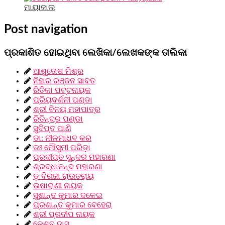
ମାୟାଜାଲ
Post navigation
ପ୍ରକାଶିତ ହୋଇଥିବା ଲେଖିକା/ଲେଖକଙ୍କ ତାଲିକା
ଆଶୁତୋଷ ମିଶ୍ର
ନିହାର ରଞ୍ଜନ ସାବତ
ରିତିକା ପଟ୍ଟନାୟକ
ପ୍ରିୟଦର୍ଶନୀ ପଣ୍ଡା
ଶ୍ରୀ ବିନୟ ମହାପାତ୍ର
ରିତିନ୍ଦ୍ର ପଣ୍ଡା
ସୁଦିପ୍ତ ପାଣି
ଡା: ନୀଳମାଧବ କର
ଡଃ ମୌସୁମୀ ପରିଡ଼ା
ପ୍ରଦୀପ୍ତ ସୁନ୍ଦର ମହାରଣା
ଶ୍ରଦ୍ଧାନନ୍ଦ ମହାରଣା
ଡ଼ ବିରଜା ରାଉତରାୟ
ଉଷାରାଣୀ ନାୟକ
ସୁଶାନ୍ତ କୁମାର ଦଳେଇ
ପ୍ରଶାନ୍ତ କୁମାର ବେହେରା
ଶ୍ରୀ ପ୍ରଦୀପ ନାୟକ
କେଶବ ଦାସ