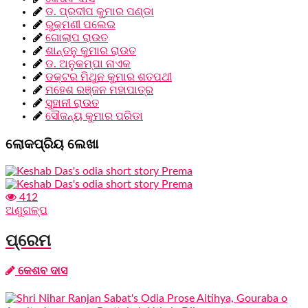
ଡ. ପ୍ରଦୀପ କୁମାର ପଣ୍ଡା
ରୁକ୍ମଣୀ ପଲେଇ
ଗୋଲାପ ରାଉତ
ଶାନ୍ତନୁ କୁମାର ରାଉତ
ଡ. ଅନୁକମ୍ପା ନାଏକ
ଡକ୍ଟର ମିଥୁନ କୁମାର ଶତପଥୀ
ମହେଶ ରଞ୍ଜନ ମହାପାତ୍ର
ସୁହାନୀ ରାଉତ
ସୌଜନ୍ୟ କୁମାର ପରିଡା
ଲୋକପ୍ରିୟ ଲେଖା
412
ଅଣୁଗଳ୍ପ
ପ୍ରେମ
କେଶବ ଦାସ