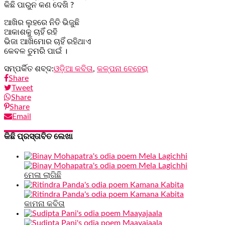
କିଛି ପାରୁନ କଣ ଦେଖି ?
ଆଖିର ଲୁହରେ ନିତି ଭିଜୁଛି
ଆକାଶକୁ ଚାହିଁ ରହି
ଭିଜା ଆଖିମୋର ଚାହିଁ ରହିଥାଏ
କେବଳ ତୁମରି ପାଇଁ ।
ସମ୍ପର୍କିତ ଶବ୍ଦ:
ଓଡ଼ିଆ କବିତା
,
କଳ୍ପନା ବେହେରା
Share
Tweet
Share
Share
Email
କିଛି ପ୍ରସ୍ତାବିତ ଲେଖା
ମେଳା ଲାଗିଛି
କାମନା କବିତା