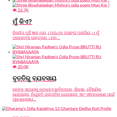
22.7K
ମୁଁ କିଏ?
ନିର୍ଲେପ ମୁହିଁ ଜ୍ଞାନ ମୟ । ଅଜନ୍ମା ଅସଙ୍ଗ ଅକ୍ରିୟ ।। ମୁଁ
ପରମାତ୍ମା ପରାତ୍ପର । ମନ...
20.0K
ବୃତ୍ତିରୁ ବ୍ୟବସାୟ
କେବଳ ଖାଦ୍ୟକୁ ବୋଧହୁଏ ଛାଡ଼ିଦେଲେ, ଶିକ୍ଷା, ବୈଷୟିକ
ଯୋଗ୍ୟତା, ନିଯୁକ୍ତି ପ୍ରାପ୍ତିର ଯୋଗ୍ୟତା ଏବଂ ଜୀବନଧାରଣ ପାଇଁ
ଆବଶ୍ୟକୀୟ...