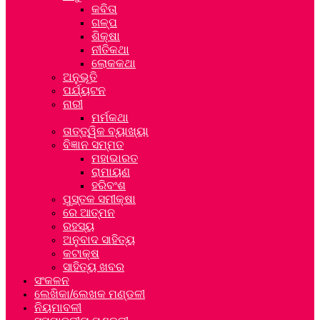
କବିତା
ଗଳ୍ପ
ଶିକ୍ଷା
ନୀତିକଥା
ଲୋକକଥା
ଅନୁଭୂତି
ପର୍ଯ୍ୟଟନ
ନାରୀ
ମର୍ମକଥା
ତାତ୍ତ୍ୱିକ ବ୍ୟାଖ୍ୟା
ବିଜ୍ଞାନ ସମ୍ମତ
ମହାଭାରତ
ରାମାୟଣ
ହରିବଂଶ
ପୁସ୍ତକ ସମୀକ୍ଷା
ରେ ଆତ୍ମନ
ରହସ୍ୟ
ଅନୁବାଦ ସାହିତ୍ୟ
କଟାକ୍ଷ
ସାହିତ୍ୟ ଖବର
ସଂକଳନ
ଲେଖିକା/ଲେଖକ ମଣ୍ଡଳୀ
ନିୟମାବଳୀ