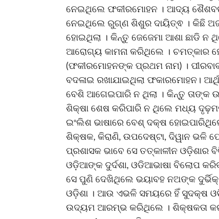
ନେଇଥିଲେ ଫକୀରମୋହନ । ଆଦ୍ୟ ଶୈଶବରୁ ହି
ନେଇଥିଲେ ରୁଗ୍‌ଣ ଶିଶୁର ଦାୟିତ୍ଵ । କିଛି 
ହୋଇଥିଲା । କିନ୍ତୁ ଜେଜେମା ଆଶା ଛାଡି ନ 
ଆରୋଗ୍ୟ କାମନା କରିଥିଲେ । ଚମତ୍କାର ହ
(ଫକୀରମୋହନଙ୍କ ପ୍ରଥମ ନାମ) । ପୀରବାବ
ବଦଳାଇ ରଖାଯାଇଥିଲା ଫକାରମୋହ‌ନ। ଆର୍ଥିକ
ବେଶି ଆଗେଇପାରି ନ ଥିଲା । କିନ୍ତୁ ତାଙ୍କ 
ଶିକ୍ଷା ଶେଷ କରିପାରି ନ ଥିଲେ ମଧ୍ୟ ଦୃଢ଼ମ
ଇଂଲିଶ ଭାଷାରେ ବେଶ୍ ଦକ୍ଷ ହୋଇପାରିଥିଲ
ଶିକ୍ଷକ, କିରାଣି, ଉପଦେଷ୍ଟା, ଦିୱାନ ଭଳି ପେ
ପ୍ରଶାସକ ଭାବେ ସେ ତତ୍କାଳୀନ ଓଡ଼ିଶାର ବ
ଓଡ଼ିଆଙ୍କ ଦୁର୍ଦଶା, ଓଡିଆଭାଷା ବିଲୋପ କରିବ
ସେ ପୁଣି ଦେଖିଥିଲେ ଭୟାବହ ନଅଙ୍କ ଦୁର୍ଭ
ଓଡ଼ିଶା । ଆଉ ଏଭଳି ସମୟରେ ହିଁ ସୁଦକ୍ଷ
ଉଦ୍ୟମ ଆରମ୍ଭ କରିଥିଲେ । ଶିକ୍ଷକତା କର