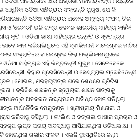
ହିଁ । ଓଡିଆ ଜାତୀୟତାବୋଧର ଅଗ୍ରଣୀ ମହାନାୟକଙ୍କ ମଧ୍ୟରେ
ଆଧୁନିକ ଓଡିଆ ସାହିତ୍ୟର ସଂକ୍ରାନ୍ତି ପୁରୁଷ, ଯେ କି
୍ଟି କରିଯାଇଛନ୍ତି ଓଡିଆ ସାହିତ୍ୟର ଅନେକ ଅମୂଲ୍ୟ ସଂପଦ, ଚିର
ାସ ଓ ‘ରେବତୀ’ ଭଳି ଗଳ୍ପ କେବଳ ଭାରତୀୟ ସାହିତ୍ୟ କାହିଁକି
ୀୟ କୃତି । ଓଡିଆ ଭାଷା ସାହିତ୍ୟର ଉନ୍ନତି ଓ ସ୍ଵତନ୍ତ୍ର
ର ଭାବେ କାମ କରିଚାଲିଥିଲେ ଏହି ସ୍ଵାଭିମାନୀ ବାଲେଶ୍ଵର ମାଟିର
 ମକର ସଂକ୍ରାତିରେ ବାଲେଶ୍ଵର ଜିଲା ମଲ୍ଲିକାଶପୁରରେ
 ଓଡିଆ ସାହିତ୍ୟର ଏହି କିମ୍ବଦନ୍ତୀ ପୁରୁଷ। ସେତେବେଳେ
େସିଡେନ୍ସୀ, ବିହାର ପ୍ରେସିଡେନ୍ସୀ ଓ ସେଣ୍ଟ୍ରାଲ ପ୍ରେସିଡେନ୍ସୀ
ଅଞ୍ଚଳ। ମୋଗଲ, ମରହଟ୍ଟାଙ୍କ ପରେ ଶେଷରେ ବ୍ରିଟିଶ
୍ରତା । ବ୍ରିଟିଶ ଶାସକଙ୍କ ସ୍ୱେଚାରୀ ଶାସନ ସାଙ୍ଗକୁ
ଗାଳୀମାନଙ୍କ ଅନବରତ ଉଦ୍ୟମରେ ଅତିଷ୍ଠ ହୋଇପଡିଥିଲା
଼ିଆଙ୍କ ଅର୍ଥନୈତିକ ମେରୁଦଣ୍ଡ । ଖ୍ରୀଷ୍ଟୀୟ ମିଶନାରୀ ଓ
ାସ କରିବାକୁ ବସିଥିଲା । ଇଂଲିଶ ଓ ବଙ୍ଗଳା ଭାଷାର ପ୍ରଚାର ଓ
୍ଵରୂପ ଲୁପ୍ତ ପ୍ରାୟ ଅବସ୍ଥାକୁ ଆସିଯାଇଥିଲା ଓଡିଆଭାଷା ।
ଷ୍ଟି ହୋଇଥିଲା ଗଭୀର ସଂକଟ । ଏଭଳି ଦୁଃସ୍ଥିତିରେ ଜନ୍ମ