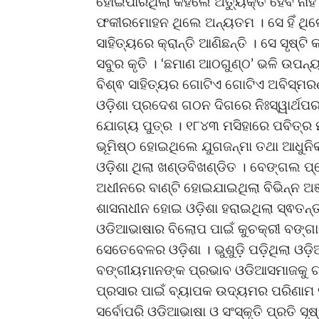
ହୋଇପାରିଥିଲା କହିଲେ ଅତ୍ୟୁକ୍ତି ହେବ ନା
ଫକୀରମୋହନ ଥିଲେ ଅନ୍ୟତମ । ସେ ହିଁ ଥିଲେ 
ସାହିତ୍ୟରେ କ୍ରାନ୍ତି ଆଣିଛନ୍ତି । ସେ ସୃଷ
ସବୁର କୃତି । ‘ଛମାଣ ଆଠଗୁଣ୍ଠ’ ଭଳି ଉପନ୍ୟ
ବିଶ୍ଵ ସାହିତ୍ୟର ଗୋଟିଏ ଗୋଟିଏ ଅବିସ୍ମରଣ
ଓଡ଼ିଶା ପ୍ରଦେଶ ଗଠନ ଦିଗରେ ନିଃସ୍ୱାର୍ଥପ
ଯୋଗ୍ୟ ପୁତ୍ର । ୧୮୪୩ ମସିହାରେ ପବିତ୍ର
ଭୂମିଷ୍ଠ ହୋଇଥିଲେ ଯୁଗଜନ୍ମା ତଥା ଆଧୁନିକ
ଓଡ଼ିଶା ଥିଲା ଖଣ୍ଡବିଖଣ୍ଡିତ । ବେଙ୍ଗଲ ପ୍ର
ଅଧୀନରେ ବାଣ୍ଟି ହୋଇଯାଇଥିଲା ବିଭିନ୍ନ 
ଶାସନାଧୀନ ହୋଇ ଓଡ଼ିଶା ହରାଇଥିଲା ସ୍ଵତନ୍ତ
ଓଡିଆଭାଷାର ବିଲୋପ ପାଇଁ କୁଚକ୍ରୀ ବଙ୍
ସେତେବେଳର ଓଡ଼ିଶା । ଭୁଶୁଡ଼ି ପଡ଼ିଥିଲା ଓଡ
ବଙ୍ଗୀୟମାନଙ୍କ ପ୍ରଭାବ ଓଡିଆସମାଜକୁ ଗ୍ର
ପ୍ରସାର ପାଇଁ ବ୍ୟାପକ ଉଦ୍ୟମର ପରିଣାମ ସ
ସର୍ବୋପରି ଓଡିଆଭାଷା ଓ ସଂସ୍କୃତି ପ୍ରତି ସୃ