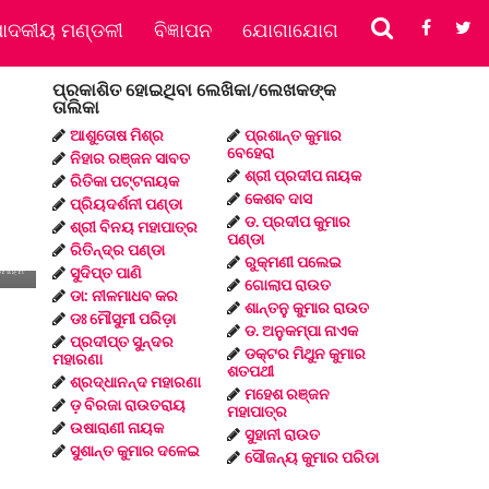
ପାଦକୀୟ ମଣ୍ଡଳୀ
ବିଜ୍ଞାପନ
ଯୋଗାଯୋଗ
ପ୍ରକାଶିତ ହୋଇଥିବା ଲେଖିକା/ଲେଖକଙ୍କ
ତାଲିକା
ଆଶୁତୋଷ ମିଶ୍ର
ପ୍ରଶାନ୍ତ କୁମାର
ବେହେରା
ନିହାର ରଞ୍ଜନ ସାବତ
ଶ୍ରୀ ପ୍ରଦୀପ ନାୟକ
ରିତିକା ପଟ୍ଟନାୟକ
କେଶବ ଦାସ
ପ୍ରିୟଦର୍ଶନୀ ପଣ୍ଡା
ଡ. ପ୍ରଦୀପ କୁମାର
ଶ୍ରୀ ବିନୟ ମହାପାତ୍ର
ପଣ୍ଡା
ରିତିନ୍ଦ୍ର ପଣ୍ଡା
ରୁକ୍ମଣୀ ପଲେଇ
ରମୋହନ
ସୁଦିପ୍ତ ପାଣି
ଗୋଲାପ ରାଉତ
ଡା: ନୀଳମାଧବ କର
ଶାନ୍ତନୁ କୁମାର ରାଉତ
ଡଃ ମୌସୁମୀ ପରିଡ଼ା
ଡ. ଅନୁକମ୍ପା ନାଏକ
ପ୍ରଦୀପ୍ତ ସୁନ୍ଦର
ଡକ୍ଟର ମିଥୁନ କୁମାର
ମହାରଣା
ଶତପଥୀ
ଶ୍ରଦ୍ଧାନନ୍ଦ ମହାରଣା
ମହେଶ ରଞ୍ଜନ
ଡ଼ ବିରଜା ରାଉତରାୟ
ମହାପାତ୍ର
ଉଷାରାଣୀ ନାୟକ
ସୁହାନୀ ରାଉତ
ସୁଶାନ୍ତ କୁମାର ଦଳେଇ
ସୌଜନ୍ୟ କୁମାର ପରିଡା