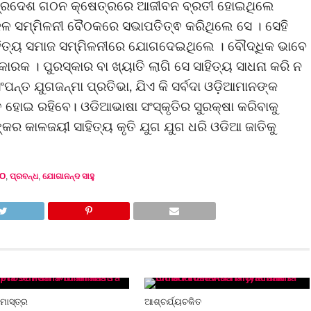
ା ପ୍ରଦେଶ ଗଠନ କ୍ଷେତ୍ରରେ ଆଜୀବନ ବ୍ରତୀ ହୋଇଥିଲେ
ସମ୍ମିଳନୀ ବୈଠକରେ ସଭାପତିତ୍ଵ କରିଥିଲେ ସେ । ସେହି
ହିତ୍ୟ ସମାଜ ସମ୍ମିଳନୀରେ ଯୋଗଦେଇଥିଲେ । ବୌଦ୍ଧିକ ଭାବେ
ରକ । ପୁରସ୍କାର ବା ଖ୍ୟାତି ଲାଗି ସେ ସାହିତ୍ୟ ସାଧନା କରି ନ
ପନ୍ତ ଯୁଗଜନ୍ମା ପ୍ରତିଭା, ଯିଏ କି ସର୍ବଦା ଓଡ଼ିଆମାନଙ୍କ
ହୋଇ ରହିବେ। ଓଡିଆଭାଷା ସଂସ୍କୃତିର ସୁରକ୍ଷା କରିବାକୁ
କର କାଳଜୟୀ ସାହିତ୍ୟ କୃତି ଯୁଗ ଯୁଗ ଧରି ଓଡିଆ ଜାତିକୁ
O
,
ପ୍ରବନ୍ଧ
,
ଯୋଗାନନ୍ଦ ସାହୁ
ମାସ୍ତ୍ର
ଆଶ୍ଚର୍ଯ୍ୟଚକିତ