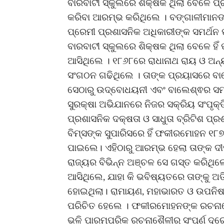
ବାରବାଟୀ ସ୍କୁଲରେ ଶିକ୍ଷକ ଥିଲା ବେଳେ ପ
କରିବା ଆରମ୍ଭ କରିଥିଲେ । ବଙ୍ଗାଳୀମାନଙ୍
ପ୍ରେମୀ ପ୍ରଶାସନିକ ଅଧିକାରୀଙ୍କ ସମର୍ଥ
ବାରବାଟୀ ସ୍କୁଲରେ ଶିକ୍ଷକ ଥିଲା ବେଳେ ହି
ଆସିଥିଲେ । ୧୮୬୮ରେ ରାଧାନାଥ ରାୟ ଓ ଅନ୍ୟ
ସଂଗଠନ ଗଢିଥିଲେ । ତାଙ୍କ ପ୍ରୟାସରେ ବାଲ
ସେଠାରୁ ଉଦ୍ବୋଧୟନୀ ଏବଂ ବାଲେଶ୍ଵର ସମ୍ବ
ସୁରକ୍ଷା ଅଭିଯାନରେ ନିଜର ସକ୍ରିୟ ସଂପୃକ୍
ପ୍ରଶାସନିକ ଦକ୍ଷତା ଓ ସାଧୁତା ବ୍ରିଟିଶ ପ୍ରଶ
ବିମ୍ସଙ୍କ ସୁପାରିସରେ ହିଁ ଫକୀରମୋହନ ୧୮୭୧
ପାଇଲେ। ଏହିଠାରୁ ଆରମ୍ଭ ହେଲା ତାଙ୍କ ଦୀର
ରାଜ୍ୟର ବିଭିନ୍ନ ଅଞ୍ଚଳ ସେ ଗସ୍ତ କରିଥିଲ
ଆସିଥିଲେ, ଯାହା କି ଭବିଷ୍ୟତରେ ତାଙ୍କୁ ଅତ
ହୋଇଥିଲା। ରାମାୟଣ, ମହାଭାରତ ଓ ଉପନିଷଦ
ପରିଚିତ ହେଲେ । ଫକୀରମୋହନଙ୍କ ରଚନାଶୈଳ
ଭଳି ପାରମ୍ପରିକ ରଚନାଶୈଳୀରୁ ସଂପୂର୍ଣ ଦୂ