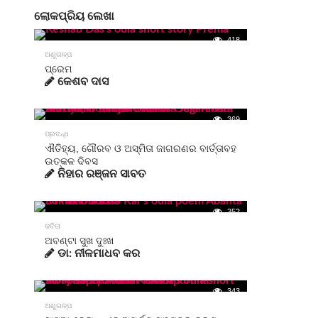
ଲୋକପ୍ରିୟ ଲେଖା
418
ଅଣୁଗଳ୍ପ
ପ୍ରେମ
କେଶବ ଦାସ
369
ପ୍ରବନ୍ଧ
ଐତିହ୍ୟ, ଗୌରବ ଓ ଅସ୍ମିତା ଜାଗରଣର ବାର୍ତ୍ତାବହ
ଉତ୍କଳ ଦିବସ
ନିହାର ରଞ୍ଜନ ସାବତ
352
କବିତା
ଅବଣ୍ଟା ସୁଖ ଦୁଃଖ
ଡା: ନୀଳମାଧବ କର
343
ଅଣୁଗଳ୍ପ