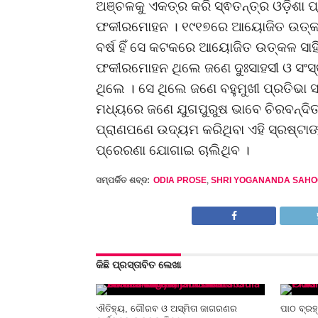
ଅଞ୍ଚଳକୁ ଏକତ୍ର କରି ସ୍ଵତନ୍ତ୍ର ଓଡ଼ିଶ
ଫକୀରମୋହନ । ୧୯୧୭ରେ ଆୟୋଜିତ ଉତ୍କଳ 
ବର୍ଷ ହିଁ ସେ କଟକରେ ଆୟୋଜିତ ଉତ୍କଳ ସା
ଫକୀରମୋହ‌ନ ଥିଲେ ଜଣେ ଦୁଃସାହସୀ ଓ ସଂସ୍କା
ଥିଲେ । ସେ ଥିଲେ ଜଣେ ବହୁମୁଖୀ ପ୍ରତିଭା ସଂ
ମଧ୍ୟରେ ଜଣେ ଯୁଗପୁରୁଷ ଭାବେ ଚିରବନ୍ଦିତ 
ପ୍ରାଣପଣେ ଉଦ୍ୟମ କରିଥିବା ଏହି ସ୍ରଷ୍ଟାଙ୍
ପ୍ରେରଣା ଯୋଗାଇ ଚାଲିଥିବ ।
ସମ୍ପର୍କିତ ଶବ୍ଦ:
ODIA PROSE
,
SHRI YOGANANDA SAHO
କିଛି ପ୍ରସ୍ତାବିତ ଲେଖା
ଐତିହ୍ୟ, ଗୌରବ ଓ ଅସ୍ମିତା ଜାଗରଣର
ପାଠ ବ୍ରହ୍