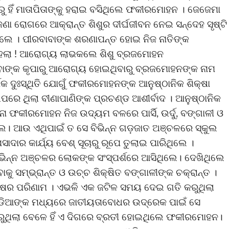
ଁ ମାତାପିତାଙ୍କୁ ହରାଇ ବସିଥିଲେ ଫକୀରମୋହ‌ନ । ଜେଜେମା
ଅଜଣା ରୋଗରେ ଆକ୍ରାନ୍ତ ଶିଶୁର ଦୀର୍ଘଜୀବନ ନେଇ ସନ୍ଦେହ ସୃଷ୍ଟି
ଥିଲେ । ପୀରବାବାଙ୍କ ଶରଣାପନ୍ତ ହୋଇ ନିଜ ନାତିଙ୍କ
େଲା ! ଆରୋଗ୍ୟ ଲାଭକଲେ ଶିଶୁ ବ୍ରଜମୋହନ
ାଙ୍କ କୃପାରୁ ଆରୋଗ୍ୟ ହୋଇଥିବାରୁ ବ୍ରଜମୋହନଙ୍କ ନାମ
 ଦୁଃସ୍ଥିତି ଯୋଗୁଁ ଫକୀରମୋହନଙ୍କ ଆନୁଷ୍ଠାନିକ ଶିକ୍ଷା
ଉପରେ ଥିଲା ବୀଣାପାଣିଙ୍କ ପ୍ରଚଣ୍ଡ ଆଶୀର୍ବାଦ । ଆନୁଷ୍ଠାନିକ
ନା ଫକୀରମୋହନ ନିଜ ଉଦ୍ୟମ ବଳରେ ପାର୍ସି, ଉର୍ଦୁ, ବଙ୍ଗାଳୀ ଓ
େ। ଆଉ ଏଥିପାଇଁ ତ ସେ ବିଭିନ୍ନ ଗଡ଼ଜାତ ଅଞ୍ଚଳରେ ସ୍କୁଲ
ସାଦାର କାର୍ଯ୍ୟ ବେଶ୍ ସୂଚାରୁ ରୂପେ ତୁଲାଇ ପାରିଥିଲେ ।
ିଭିନ୍ନ ଅଞ୍ଚଳର ଲୋକଙ୍କ ସଂସ୍ପର୍ଶରେ ଆସିଥିଲେ। ଦେଖିଥିଲେ
ାକୁ ସମ୍ଭ୍ରାନ୍ତ ଓ ଉଚ୍ଚ ଶିକ୍ଷିତ ବଙ୍ଗାଳୀଙ୍କ ଚକ୍ରାନ୍ତ ।
ିକ୍ଷର ପରିଣାମ । ଏଭଳି ଏକ ଜଟିଳ ସମୟ ଦେଇ ଗତି କରୁଥିଲା
 ଓଡିଆଙ୍କ ମଧ୍ୟରେ ଜାତୀୟତାବୋଧର ଉଦ୍ରେକ ପାଇଁ ସେ
ୁଥିଲା ବେଳେ ହିଁ ଏ ଦିଗରେ ବ୍ରତୀ ହୋଇଥିଲେ ଫକୀରମୋହନ।