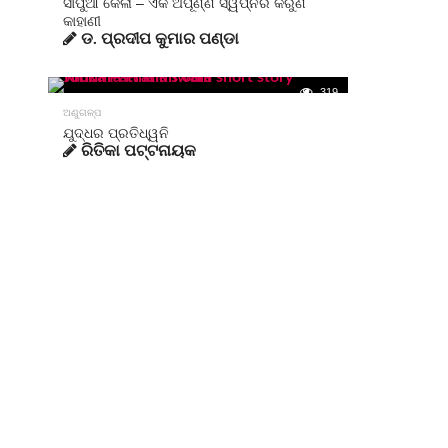
ସାପୁଆ କେଳା – ଏକ ଅପୂର୍ଣ୍ଣ ସ୍ୱପ୍ନର କରୁଣ
କାହାଣୀ
ଡ. ପ୍ରଦୀପ କୁମାର ପଣ୍ଡା
319
ଅଣୁଗଳ୍ପ
ଯୁଦ୍ଧର ପ୍ରତିଧ୍ୱନି
ରିତିକା ପଟ୍ଟନାୟକ