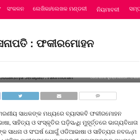
ସଂକଳନ
ଲେଖିକା/ଲେଖକ ମଣ୍ଡଳୀ
ସମ୍
ନିୟମାବଳୀ
ସେନାପତି : ଫକୀରମୋହନ
 ଦୃଢ଼ମନା ଫକୀରମୋହନ ନିଜ
ାଷାରେ ବେଶ୍ ଦକ୍ଷ
ଓଡିଆ ଜାତିର ସୁଦକ୍ଷ ସେନାପତି : ଫକୀ
COMMENTS
ଃସ୍ମରଣୀୟ ସାଧକଙ୍କ ମଧ୍ୟରେ ବ୍ୟାସକବି ଫକୀରମୋହନ
 ସାହିତ୍ୟ ଓ ସଂସ୍କୃତିର ଘଡ଼ିସନ୍ଧି ମୁହୂର୍ତ୍ତରେ ଭାଗ୍ୟବିଧାତା
 ସାଧନା ଓ ସଂଘର୍ଷ ଯୋଗୁଁ ଓଡିଆଭାଷା ଓ ସାହିତ୍ୟର ନବଜନ୍ମ