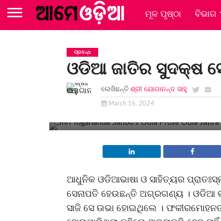
ମୂଳ ପୃଷ୍ଠା
ବିଭାଗ
ପ୍ରବନ୍ଧ
ଓଡିଆ ଜାତିର ସୁଦକ୍ଷ 
ଲେଖିଛନ୍ତି
ଶ୍ରୀ ଯୋଗାନନ୍ଦ ସାହୁ
ଆନୁଷ୍ଠାନିକ ଶିକ୍ଷା ଶେଷ କରିପାରି ନ ଥିଲେ ମଧ୍ୟ
ଉଦ୍ୟମ ବଳରେ ପାର୍ସି, ଉର୍ଦୁ, ବଙ୍ଗାଳୀ ଓ ଇଂଲିଶ ଭ
March 16, 2024
ହୋଇପାରିଥିଲେ
ଆଧୁନିକ ଓଡିଆଭାଷା ଓ ସାହିତ୍ୟର ପ୍ରାତ
ସେନାପତି ହେଉଛନ୍ତି ଅଗ୍ରଗଣ୍ୟ । ଓଡିଆ ଭାଷା,
ସାଜି ସେ ଉଭା ହୋଇଥିଲେ । ଫକୀରମୋହନଙ୍କ