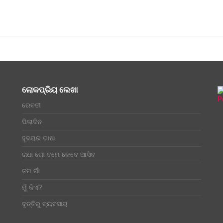
ଲୋକପ୍ରିୟ ଲେଖା
ରେବତୀ
ପିଲାଦିନ
ହୃଦୟର ଭାଷା
ରାଧା ଗୋ ତମେ କେବେ ଆସିବ
ତମ ଗାଁ
ମୁଁ କିଏ?
ବୃତ୍ତିରୁ ବ୍ୟବସାୟ