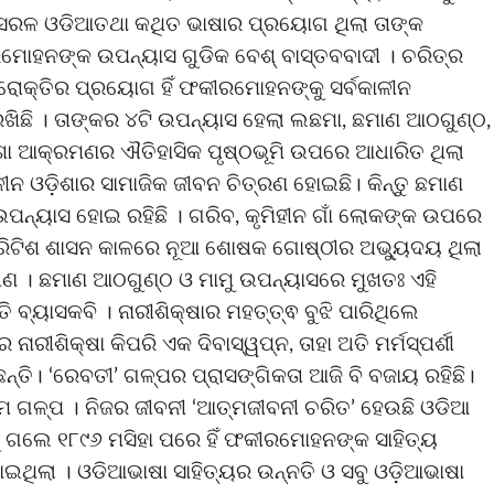
ସରଳ ଓଡିଆତଥା କଥିତ ଭାଷାର ପ୍ରୟୋଗ ଥିଲା ତାଙ୍କ
ମୋହନଙ୍କ ଉପନ୍ୟାସ ଗୁଡିକ ବେଶ୍ ବାସ୍ତବବାଦୀ । ଚରିତ୍ର
କ୍ରୋକ୍ତିର ପ୍ରୟୋଗ ହିଁ ଫକୀରମୋହନଙ୍କୁ ସର୍ବକାଳୀନ
ିଛି । ତାଙ୍କର ୪ଟି ଉପନ୍ୟାସ ହେଲା ଲଛମା, ଛମାଣ ଆଠଗୁଣ୍ଠ,
ଡ଼ିଶା ଆକ୍ରମଣର ଐତିହାସିକ ପୃଷ୍ଠଭୂମି ଉପରେ ଆଧାରିତ ଥିଲା
ୀନ ଓଡ଼ିଶାର ସାମାଜିକ ଜୀବନ ଚିତ୍ରଣ ହୋଇଛି। କିନ୍ତୁ ଛମାଣ
ୟ ଉପନ୍ୟାସ ହୋଇ ରହିଛି । ଗରିବ, କୃମିହୀନ ଗାଁ ଲୋକଙ୍କ ଉପରେ
୍ରିଟିଶ ଶାସନ କାଳରେ ନୂଆ ଶୋଷକ ଗୋଷ୍ଠୀର ଅଭ୍ୟୁଦୟ ଥିଲା
୍ଷଣ । ଛମାଣ ଆଠଗୁଣ୍ଠ ଓ ମାମୁ ଉପନ୍ୟାସରେ ମୁଖତଃ ଏହି
ି ବ୍ୟାସକବି । ନାରୀଶିକ୍ଷାର ମହତ୍ତ୍ଵ ବୁଝି ପାରିଥିଲେ
ୀଶିକ୍ଷା କିପରି ଏକ ଦିବାସ୍ୱପ୍ନ, ତାହା ଅତି ମର୍ମସ୍ପର୍ଶୀ
ତି। ‘ରେବତୀ’ ଗଳ୍ପର ପ୍ରାସଙ୍ଗିକତା ଆଜି ବି ବଜାୟ ରହିଛି।
ଥମ ଗଳ୍ପ । ନିଜର ଜୀବନୀ ‘ଆତ୍ମଜୀବନୀ ଚରିତ’ ହେଉଛି ଓଡିଆ
କୁ ଗଲେ ୧୮୯୬ ମସିହା ପରେ ହିଁ ଫକୀରମୋହନଙ୍କ ସାହିତ୍ୟ
ଥିଲା । ଓଡିଆଭାଷା ସାହିତ୍ୟର ଉନ୍ନତି ଓ ସବୁ ଓଡ଼ିଆଭାଷା