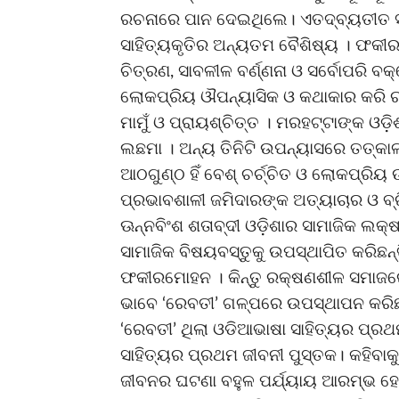
ରଚନାରେ ପାନ ଦେଇଥିଲେ। ଏତଦ୍‌ବ୍ୟତୀତ 
ସାହିତ୍ୟକୃତିର ଅନ୍ୟତମ ବୈଶିଷ୍ୟ । ଫକୀର
ଚିତ୍ରଣ, ସାବଳୀଳ ବର୍ଣ୍ଣନା ଓ ସର୍ବୋପରି ବ
ଲୋକପ୍ରିୟ ଔପନ୍ୟାସିକ ଓ କଥାକାର କରି ରଖ
ମାମୁଁ ଓ ପ୍ରାୟଶ୍ଚିତ୍ତ । ମରହଟ୍ଟାଙ୍କ ଓ
ଲଛମା । ଅନ୍ୟ ତିନିଟି ଉପନ୍ୟାସରେ ତତ୍କାଳ
ଆଠଗୁଣ୍ଠ ହିଁ ବେଶ୍ ଚର୍ଚ୍ଚିତ ଓ ଲୋକପ୍ରି
ପ୍ରଭାବଶାଳୀ ଜମିଦାରଙ୍କ ଅତ୍ୟାଚାର ଓ ବ
ଊନ୍ନବିଂଶ ଶତାବ୍ଦୀ ଓଡ଼ିଶାର ସାମାଜିକ ଲକ
ସାମାଜିକ ବିଷୟବସ୍ତୁକୁ ଉପସ୍ଥାପିତ କରିଛନ୍ତ
ଫକୀରମୋହନ । କିନ୍ତୁ ରକ୍ଷଣଶୀଳ ସମାଜରେ ନାର
ଭାବେ ‘ରେବତୀ’ ଗଳ୍ପରେ ଉପସ୍ଥାପନ କରିଛନ୍
‘ରେବତୀ’ ଥିଲା ଓଡିଆଭାଷା ସାହିତ୍ୟର ପ୍ର
ସାହିତ୍ୟର ପ୍ରଥମ ଜୀବନୀ ପୁସ୍ତକ। କହିବା
ଜୀବନର ଘଟଣା ବହୁଳ ପର୍ଯ୍ୟାୟ ଆରମ୍ଭ ହୋଇ