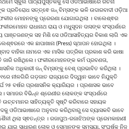
୍ରଥମେ ସ୍କୁଲ ପାଠ୍ୟପୁସ୍ତକକୁ ସେ ଓଡିଆଭାଷାରେ ରଚନା
କ ପ୍ରତିରୋଧ ସତ୍ତ୍ଵେ ଜନ୍ ବିମ୍ସଙ୍କ ଭଳି ଉଦାରବାଦୀ ଓଡ଼ିଆ
ନ ଫକୀର ମୋହନଙ୍କୁ ପ୍ରେରଣା ଯୋଗାଇଥିଲା । ବାଲେଶ୍ଵର
ଁ ଫକୀରମୋହନ ରାଧାନାଥ ରାୟ ଓ ମଧୁସୂଦନ ଦାସଙ୍କ ସଂସ୍ପର୍ଶରେ
 ପାଞ୍ଚଜଣଙ୍କ ସ‌ହ ମିଶି ସେ ଓଡିଆସାହିତ୍ୟର ବିକାଶ ଲାଗି ଏକ
େଶ୍ଵରରେ ଏକ ଛାପାଖାନା (Press) ସ୍ଥାପନ ହୋଇଥିଲା ।
ାଦ ବାହିକା ନାମରେ ଏକ ମାସିକ ପତ୍ରିକା ପ୍ରକାଶ କରି ଭାଷା
ତି ଜାରି ରଖିଥିଲେ। ଫକୀରମୋହନଙ୍କ କର୍ମ ପ୍ରବଣତା,
ାସନିକ ଅଧିକାରୀ ଜନ୍ ବିମ୍ସଙ୍କୁ ବେଶ୍ ପ୍ରଭାବିତ କରିଥିଲା ।
ରେ ନୀଳଗିରି ଗଡ଼ଜାତ ରାଜ୍ୟରେ ଦିଦ୍ୱାନ ଭାବେ ନିଯୁକ୍ତି
୍ଘ ୨୫ ବର୍ଷର ପ୍ରଶାସନିକ କ୍ୟାରିୟର । ପ୍ରଶାସକ ଭାବେ
େ। ସମାଜର ବିଭିନ୍ନ ଶ୍ରେଣୀର ଲୋକଙ୍କ ସଂସ୍ପର୍ଶରେ
ି ଉଚ୍ଚମାନର ସାହିତ୍ୟକୃତି ସୃଷ୍ଟି କରିବାରେ ସହାୟକ
କୁ ଓଡିଆଭାଷାରେ ଅନୁବାଦ କରିଥିବାରୁ ସେ ବ୍ୟାସକବି ଭାବେ
ୀ ଥିଲା ସ୍ଵତନ୍ତ୍ର । ରଜାପୁଅ-ରଜାଝିଅଙ୍କ ପ୍ରେମକାହାଣୀ
ରେଇ ଯାଇ ସାଧାରଣ ଲୋକ ଓ ସେମାନଙ୍କ ସମସ୍ୟା, ସଂଘର୍ଷକୁ ନିଜ