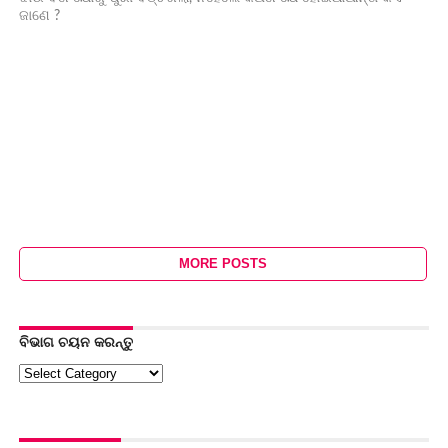
ଜାଣେ ?
MORE POSTS
ବିଭାଗ ଚୟନ କରନ୍ତୁ
ବିଭାଗ
ଚୟନ
କରନ୍ତୁ