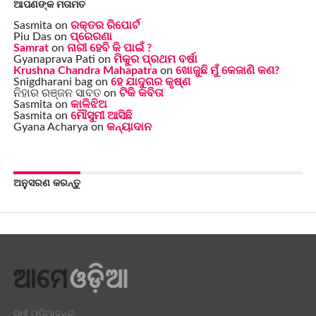
ଆପଣଙ୍କ ମତାମତ
Sasmita
on
ରକ୍ତର ରିପୋର୍ଟ
Piu Das
on
ପ୍ରେରଣା
Samrat
on
ନାରୀ ହେବି କି ପାଇଁ ?
Gyanaprava Pati
on
ମିକୁର ପ୍ରଥମ ବର୍ଷା
Krushna Chandra Mahapatra
on
ଖୋଜୁଛି ମୁଁ କେଜାଣି କଣ?
Snigdharani bag
on
ହେ ଯାଦୁଗର କୃଷ୍ଣ
ନିହାର ରଞ୍ଜନ ସାବତ
on
ଟିକି କବିତା
Sasmita
on
କାଳିଝିଅ
Sasmita
on
ମୌସୁମୀ ଆସିଛି
Gyana Acharya
on
କନ୍ୟାଦାନ
ଅନୁସରଣ କରନ୍ତୁ
ସୁଧୀ ଓଡ଼ିଆବୃନ୍ଦ,