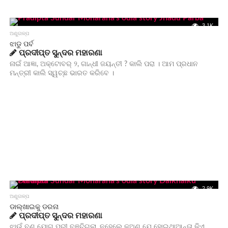
3.1K
ଅଣୁଗଳ୍ପ
ଝାଡୁ ପର୍ବ
ପ୍ରଦୀପ୍ତ ସୁନ୍ଦର ମହାରଣା
ନାଇଁ ଆଜ୍ଞା, ଅକ୍ଟୋବର୍ ୨, ଗାନ୍ଧୀ ଜୟନ୍ତୀ ? କାଲି ପରା । ଆମ ପ୍ରଧାନ
ମନ୍ତ୍ରୀ କାଲି ସ୍ୱଚ୍ଛ ଭାରତ କରିବେ ।
2.9K
ଅଣୁଗଳ୍ପ
ଡାଲ୍‌ଖାଇକୁ ଡରନା
ପ୍ରଦୀପ୍ତ ସୁନ୍ଦର ମହାରଣା
ଝାଉଁ ବଣ ଯୋଗୁ ପୁରୀ ବଞ୍ଚିଗଲା, ନହେଲେ କଅଣ ଯେ ହୋଇଥାଆନ୍ତା କିଏ