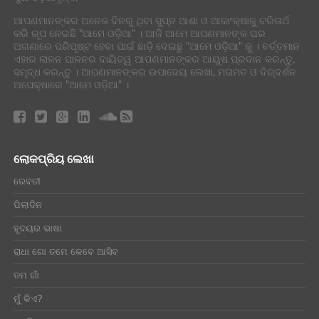
ଆପଣମାନଙ୍କର ଅନେକ ଦିନରୁ ଥିବା ସୁପ୍ତ ଆଶା ଓ ଆକାଂକ୍ଷାକୁ ଚରିତାର୍ଥ
କରି ରୂପ ନେଇଛି "ଆମେ ଓଡ଼ିଆ" । ଆଜି ଆମେ ଆପଣମାନଙ୍କ ଘର
ଅଗଣାରେ ପରିପୃଷ୍ଟ ହେବା ପାଇଁ ଛାଡ଼ି ଦେଇଛୁ "ଆମେ ଓଡ଼ିଆ" କୁ । ବର୍ତ୍ତମାନ
ଏହାର ଲାଳନ ପାଳନର ଦାୟିତ୍ୱ ଆପଣମାନଙ୍କର ଆୟୁଷ ପ୍ରଦାନ କରନ୍ତୁ,
ସମୃଦ୍ଧ କରନ୍ତୁ । ଆପଣମାନଙ୍କର ଉପାଦେୟ ଲେଖା, ମତାମତ ଓ ଦିଗ୍ଦର୍ଶନ
ଅପେକ୍ଷାରେ "ଆମେ ଓଡ଼ିଆ" ।
ଲୋକପ୍ରିୟ ଲେଖା
ରେବତୀ
ପିଲାଦିନ
ହୃଦୟର ଭାଷା
ରାଧା ଗୋ ତମେ କେବେ ଆସିବ
ତମ ଗାଁ
ମୁଁ କିଏ?