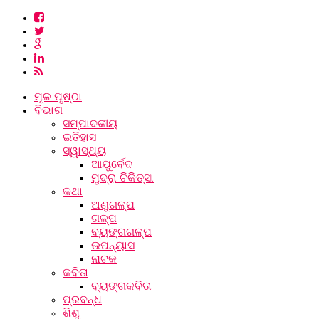
ମୂଳ ପୃଷ୍ଠା
ବିଭାଗ
ସମ୍ପାଦକୀୟ
ଇତିହାସ
ସ୍ୱାସ୍ଥ୍ୟ
ଆୟୁର୍ବେଦ
ମୁଦ୍ରା ଚିକିତ୍ସା
କଥା
ଅଣୁଗଳ୍ପ
ଗଳ୍ପ
ବ୍ୟଙ୍ଗଗଳ୍ପ
ଉପନ୍ୟାସ
ନାଟକ
କବିତା
ବ୍ୟଙ୍ଗକବିତା
ପ୍ରବନ୍ଧ
ଶିଶୁ