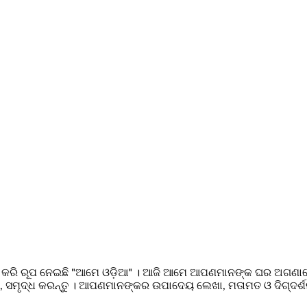
 କରି ରୂପ ନେଇଛି "ଆମେ ଓଡ଼ିଆ" । ଆଜି ଆମେ ଆପଣମାନଙ୍କ ଘର ଅଗଣାରେ ପରି
ସମୃଦ୍ଧ କରନ୍ତୁ । ଆପଣମାନଙ୍କର ଉପାଦେୟ ଲେଖା, ମତାମତ ଓ ଦିଗ୍ଦର୍ଶ