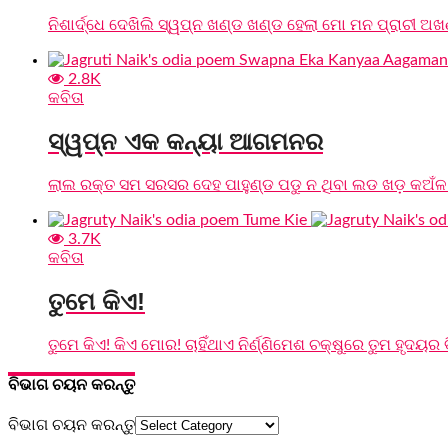
ନିଶାର୍ଦ୍ଧେ ଦେଖିଲି ସ୍ୱପ୍ନ ଖଣ୍ଡ ଖଣ୍ଡ ହେଲା ମୋ ମନ ପ୍ରାଚୀ ଅଖଣ୍ଡ 
2.8K
କବିତା
ସ୍ୱପ୍ନ ଏକ କନ୍ୟା ଆଗମନର
ଲାଲ ରକ୍ତ ସମ ସରସର ଦେହ ପାହୁଣ୍ଡ ପଡୁ ନ ଥିବା ଲଡ ଖଡ଼ କଅଁଳ 
3.7K
କବିତା
ତୁମେ କିଏ!
ତୁମେ କିଏ! କିଏ ମୋର! ଚାହିଁଥାଏ ନିର୍ଣ୍ଣିମେଶ ଚକ୍ଷୁରେ ତୁମ ହୃଦୟର ବ
ବିଭାଗ ଚୟନ କରନ୍ତୁ
ବିଭାଗ ଚୟନ କରନ୍ତୁ