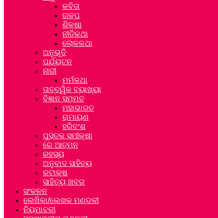
କବିତା
ଗଳ୍ପ
ଶିକ୍ଷା
ନୀତିକଥା
ଲୋକକଥା
ଅନୁଭୂତି
ପର୍ଯ୍ୟଟନ
ନାରୀ
ମର୍ମକଥା
ତାତ୍ତ୍ୱିକ ବ୍ୟାଖ୍ୟା
ବିଜ୍ଞାନ ସମ୍ମତ
ମହାଭାରତ
ରାମାୟଣ
ହରିବଂଶ
ପୁସ୍ତକ ସମୀକ୍ଷା
ରେ ଆତ୍ମନ
ରହସ୍ୟ
ଅନୁବାଦ ସାହିତ୍ୟ
କଟାକ୍ଷ
ସାହିତ୍ୟ ଖବର
ସଂକଳନ
ଲେଖିକା/ଲେଖକ ମଣ୍ଡଳୀ
ନିୟମାବଳୀ