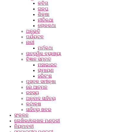
କବିତା
ଗଳ୍ପ
ଶିକ୍ଷା
ନୀତିକଥା
ଲୋକକଥା
ଅନୁଭୂତି
ପର୍ଯ୍ୟଟନ
ନାରୀ
ମର୍ମକଥା
ତାତ୍ତ୍ୱିକ ବ୍ୟାଖ୍ୟା
ବିଜ୍ଞାନ ସମ୍ମତ
ମହାଭାରତ
ରାମାୟଣ
ହରିବଂଶ
ପୁସ୍ତକ ସମୀକ୍ଷା
ରେ ଆତ୍ମନ
ରହସ୍ୟ
ଅନୁବାଦ ସାହିତ୍ୟ
କଟାକ୍ଷ
ସାହିତ୍ୟ ଖବର
ସଂକଳନ
ଲେଖିକା/ଲେଖକ ମଣ୍ଡଳୀ
ନିୟମାବଳୀ
ସମ୍ପାଦକୀୟ ମଣ୍ଡଳୀ