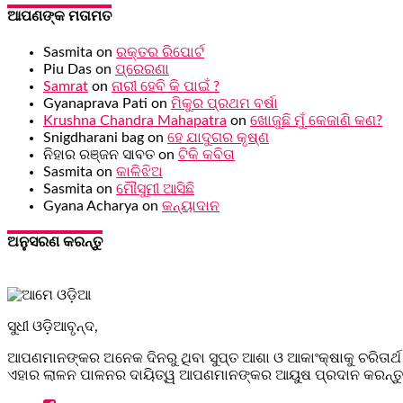
ଆପଣଙ୍କ ମତାମତ
Sasmita
on
ରକ୍ତର ରିପୋର୍ଟ
Piu Das
on
ପ୍ରେରଣା
Samrat
on
ନାରୀ ହେବି କି ପାଇଁ ?
Gyanaprava Pati
on
ମିକୁର ପ୍ରଥମ ବର୍ଷା
Krushna Chandra Mahapatra
on
ଖୋଜୁଛି ମୁଁ କେଜାଣି କଣ?
Snigdharani bag
on
ହେ ଯାଦୁଗର କୃଷ୍ଣ
ନିହାର ରଞ୍ଜନ ସାବତ
on
ଟିକି କବିତା
Sasmita
on
କାଳିଝିଅ
Sasmita
on
ମୌସୁମୀ ଆସିଛି
Gyana Acharya
on
କନ୍ୟାଦାନ
ଅନୁସରଣ କରନ୍ତୁ
ସୁଧୀ ଓଡ଼ିଆବୃନ୍ଦ,
ଆପଣମାନଙ୍କର ଅନେକ ଦିନରୁ ଥିବା ସୁପ୍ତ ଆଶା ଓ ଆକାଂକ୍ଷାକୁ ଚରିତାର୍ଥ
ଏହାର ଲାଳନ ପାଳନର ଦାୟିତ୍ୱ ଆପଣମାନଙ୍କର ଆୟୁଷ ପ୍ରଦାନ କରନ୍ତୁ, 