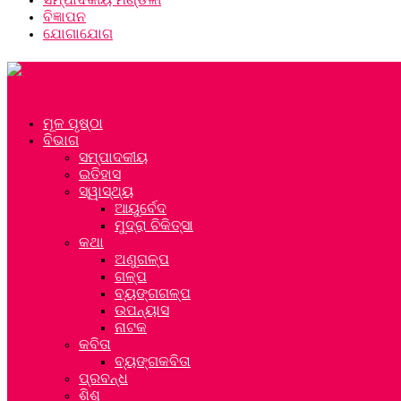
ବିଜ୍ଞାପନ
ଯୋଗାଯୋଗ
ମୂଳ ପୃଷ୍ଠା
ବିଭାଗ
ସମ୍ପାଦକୀୟ
ଇତିହାସ
ସ୍ୱାସ୍ଥ୍ୟ
ଆୟୁର୍ବେଦ
ମୁଦ୍ରା ଚିକିତ୍ସା
କଥା
ଅଣୁଗଳ୍ପ
ଗଳ୍ପ
ବ୍ୟଙ୍ଗଗଳ୍ପ
ଉପନ୍ୟାସ
ନାଟକ
କବିତା
ବ୍ୟଙ୍ଗକବିତା
ପ୍ରବନ୍ଧ
ଶିଶୁ