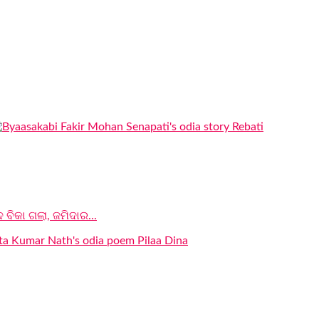
 ବିକା ଗଲା, ଜମିଦାର...