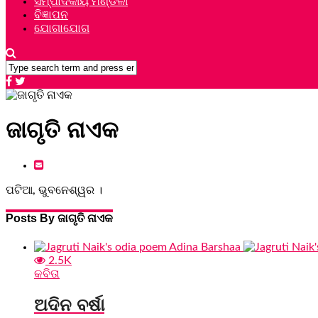
ସମ୍ପାଦକୀୟ ମଣ୍ଡଳୀ
ବିଜ୍ଞାପନ
ଯୋଗାଯୋଗ
ଜାଗୃତି ନାଏକ
ପଟିଆ, ଭୁବନେଶ୍ୱର ।
Posts By ଜାଗୃତି ନାଏକ
2.5K
କବିତା
ଅଦିନ ବର୍ଷା