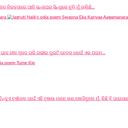
ନିରବତାରେ ଆଜି ସନ୍ତାପର ସିନ୍ଧୁରେ ବୁଡ଼ି ମୁଁ ଚାଲିଛି...
ପାଦ ନୀଳ ହ୍ରଦ ପରି ଗଭୀର ଦୁଇଟି ନେତ୍ର କେଉଁ ଏକ ପରମ...
ିନ୍ଦୁଏ ବର୍ଷାଜଳ ପାଇଁ ଏହି ତୃଷ୍ଣା ମାନେ କଣ ଖୋଜିବୁଲେ ମୁଁ, କିଛି ବି ପାଇପାର