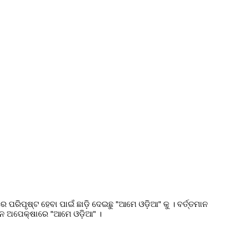
ପୃଷ୍ଟ ହେବା ପାଇଁ ଛାଡ଼ି ଦେଇଛୁ "ଆମେ ଓଡ଼ିଆ" କୁ । ବର୍ତ୍ତମାନ
ନ ଅପେକ୍ଷାରେ "ଆମେ ଓଡ଼ିଆ" ।