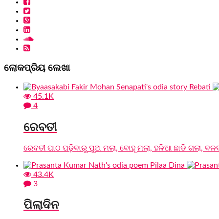
ଲୋକପ୍ରିୟ ଲେଖା
45.1K
4
ରେବତୀ
ରେବତୀ ପାଠ ପଢ଼ିବାରୁ ପୁଅ ମଲା, ବୋହୂ ମଲା, ହଳିଆ ଛାଡି ଗଲା, ବଳଦ
43.4K
3
ପିଲାଦିନ