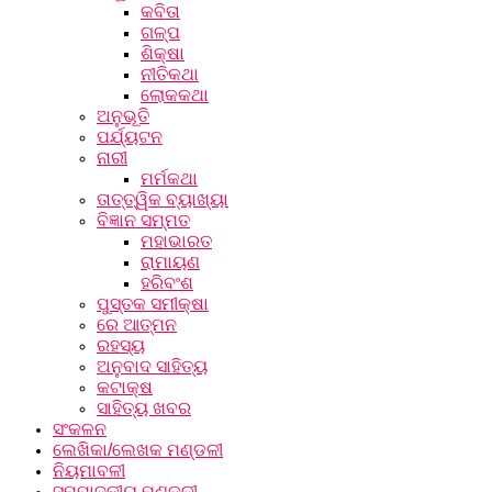
କବିତା
ଗଳ୍ପ
ଶିକ୍ଷା
ନୀତିକଥା
ଲୋକକଥା
ଅନୁଭୂତି
ପର୍ଯ୍ୟଟନ
ନାରୀ
ମର୍ମକଥା
ତାତ୍ତ୍ୱିକ ବ୍ୟାଖ୍ୟା
ବିଜ୍ଞାନ ସମ୍ମତ
ମହାଭାରତ
ରାମାୟଣ
ହରିବଂଶ
ପୁସ୍ତକ ସମୀକ୍ଷା
ରେ ଆତ୍ମନ
ରହସ୍ୟ
ଅନୁବାଦ ସାହିତ୍ୟ
କଟାକ୍ଷ
ସାହିତ୍ୟ ଖବର
ସଂକଳନ
ଲେଖିକା/ଲେଖକ ମଣ୍ଡଳୀ
ନିୟମାବଳୀ
ସମ୍ପାଦକୀୟ ମଣ୍ଡଳୀ