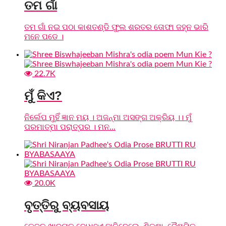
ତମ ଗାଁ
ତମ ଗାଁ ନଇ ପଠା କାଶତଣ୍ଡି ଫୁଲ ଶରତର ତୋଫା ଜହ୍ନ ଭାରି
ମନେ ପଡେ ।
22.7K
ମୁଁ କିଏ?
ନିର୍ଲେପ ମୁହିଁ ଜ୍ଞାନ ମୟ । ଅଜନ୍ମା ଅସଙ୍ଗ ଅକ୍ରିୟ ।। ମୁଁ
ପରମାତ୍ମା ପରାତ୍ପର । ମନ...
20.0K
ବୃତ୍ତିରୁ ବ୍ୟବସାୟ