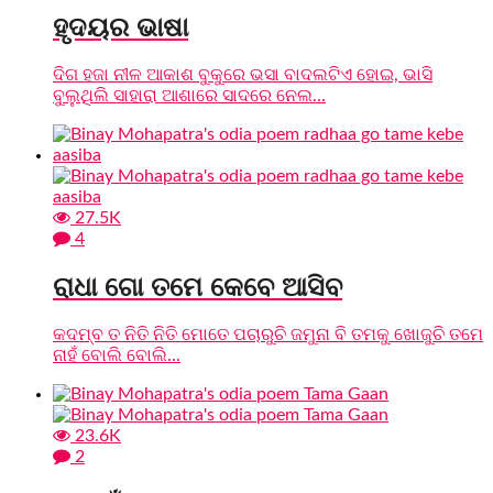
ହୃଦୟର ଭାଷା
ଦିଗ ହଜା ନୀଳ ଆକାଶ ବୁକୁରେ ଭସା ବାଦଲଟିଏ ହୋଇ, ଭାସି
ବୁଲୁଥିଲି ସାହାରା ଆଶାରେ ସାଦରେ ନେଲ...
27.5K
4
ରାଧା ଗୋ ତମେ କେବେ ଆସିବ
କଦମ୍ବ ତ ନିତି ନିତି ମୋତେ ପଚାରୁଚି ଜମୁନା ବି ତମକୁ ଖୋଜୁଚି ତମେ
ନାହଁ ବୋଲି ବୋଲି...
23.6K
2