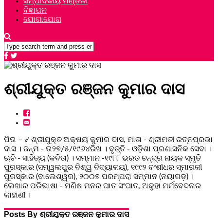
ସମ୍ପାଦକୀୟ ମଣ୍ଡଳୀ
ବିଜ୍ଞାପନ
ଯୋଗାଯୋଗ
ଶ୍ରୀଯୁକ୍ତ ରଞ୍ଜନ କୁମାର ଦାସ
ପିତା – ୰ ଶ୍ରୀଯୁକ୍ତ ଅକ୍ଷୟ କୁମାର ଦାସ, ମାତା - ଶ୍ରୀମତୀ ରତ୍ନପ୍ରଭା
ଦାସ । ଜନ୍ମ - ତା୨୭/୫/୧୯୬୪ରିଖ । ବୃତ୍ତି - ଓଡ଼ିଶା ପ୍ରଶାସନିକ ସେବା ।
ଋଚି - ସାହିତ୍ୟ (କବିତା) । ସମ୍ମାନ -୧୯୮୮ ଭରତ ଚନ୍ଦ୍ର ନାୟକ ସ୍ମୃତି
ପୁରସ୍କାର (ସମ୍ୱଲପୁର ବିଶ୍ୱ ବିଦ୍ୟାଳୟ), ୧୯୯୨ ବଂଶୀଧର ସ୍ମାରକୀ
ପୁରସ୍କାର (ବାଲେଶ୍ୱର), ୨୦୦୭ ପରମ୍ପରା ସମ୍ମାନ (ନୟାଗଡ଼) ।
ଲେଖାର ପରିଭାଷା - ମଣିଷ ମନର ଘାତ ସଂଘାତ, ଅକୁହା ମର୍ମବେଦନାର
କାହାଣୀ ।
Posts By ଶ୍ରୀଯୁକ୍ତ ରଞ୍ଜନ କୁମାର ଦାସ