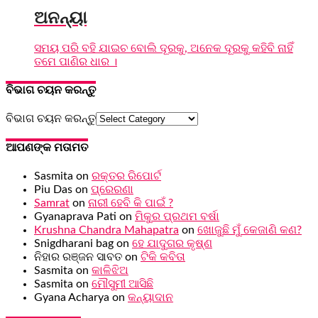
ଅନନ୍ୟା
ସମୟ ପରି ବହି ଯାଇଚ ବୋଲି ଦୂରକୁ, ଅନେକ ଦୂରକୁ କହିବି ନାହିଁ
ତମେ ପାଣିର ଧାର ।
ବିଭାଗ ଚୟନ କରନ୍ତୁ
ବିଭାଗ ଚୟନ କରନ୍ତୁ
ଆପଣଙ୍କ ମତାମତ
Sasmita
on
ରକ୍ତର ରିପୋର୍ଟ
Piu Das
on
ପ୍ରେରଣା
Samrat
on
ନାରୀ ହେବି କି ପାଇଁ ?
Gyanaprava Pati
on
ମିକୁର ପ୍ରଥମ ବର୍ଷା
Krushna Chandra Mahapatra
on
ଖୋଜୁଛି ମୁଁ କେଜାଣି କଣ?
Snigdharani bag
on
ହେ ଯାଦୁଗର କୃଷ୍ଣ
ନିହାର ରଞ୍ଜନ ସାବତ
on
ଟିକି କବିତା
Sasmita
on
କାଳିଝିଅ
Sasmita
on
ମୌସୁମୀ ଆସିଛି
Gyana Acharya
on
କନ୍ୟାଦାନ