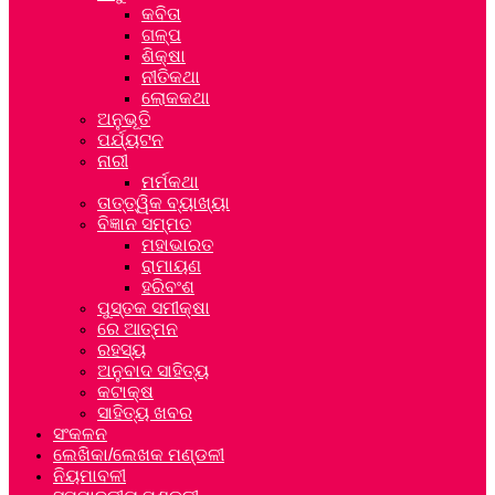
କବିତା
ଗଳ୍ପ
ଶିକ୍ଷା
ନୀତିକଥା
ଲୋକକଥା
ଅନୁଭୂତି
ପର୍ଯ୍ୟଟନ
ନାରୀ
ମର୍ମକଥା
ତାତ୍ତ୍ୱିକ ବ୍ୟାଖ୍ୟା
ବିଜ୍ଞାନ ସମ୍ମତ
ମହାଭାରତ
ରାମାୟଣ
ହରିବଂଶ
ପୁସ୍ତକ ସମୀକ୍ଷା
ରେ ଆତ୍ମନ
ରହସ୍ୟ
ଅନୁବାଦ ସାହିତ୍ୟ
କଟାକ୍ଷ
ସାହିତ୍ୟ ଖବର
ସଂକଳନ
ଲେଖିକା/ଲେଖକ ମଣ୍ଡଳୀ
ନିୟମାବଳୀ