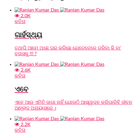
2.0K
କବିତା
ଗାର୍ହସ୍ଥ୍ୟ
ତଥାପି ଆମେ ଅଛେ ଘର କରିଛେ ଯେତେବେଳେ ଡରିବା କି ବା'
ବତାସକୁ !!! ?
2.6K
କବିତା
ଏବେ
ଏବେ ଆଉ ଏମିତି ଜାଗା ନାହିଁ ଯୋଉଠି ଆସ୍ୱାଦନ କରିପାରିବି ଜୀବନ
ଆହ୍ଲାଦ ଅନାୟାସରେ ।
2.2K
କବିତା