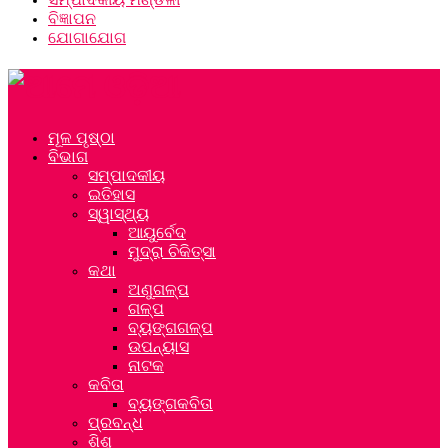
ବିଜ୍ଞାପନ
ଯୋଗାଯୋଗ
ମୂଳ ପୃଷ୍ଠା
ବିଭାଗ
ସମ୍ପାଦକୀୟ
ଇତିହାସ
ସ୍ୱାସ୍ଥ୍ୟ
ଆୟୁର୍ବେଦ
ମୁଦ୍ରା ଚିକିତ୍ସା
କଥା
ଅଣୁଗଳ୍ପ
ଗଳ୍ପ
ବ୍ୟଙ୍ଗଗଳ୍ପ
ଉପନ୍ୟାସ
ନାଟକ
କବିତା
ବ୍ୟଙ୍ଗକବିତା
ପ୍ରବନ୍ଧ
ଶିଶୁ