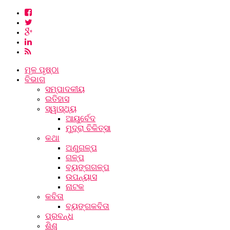
ମୂଳ ପୃଷ୍ଠା
ବିଭାଗ
ସମ୍ପାଦକୀୟ
ଇତିହାସ
ସ୍ୱାସ୍ଥ୍ୟ
ଆୟୁର୍ବେଦ
ମୁଦ୍ରା ଚିକିତ୍ସା
କଥା
ଅଣୁଗଳ୍ପ
ଗଳ୍ପ
ବ୍ୟଙ୍ଗଗଳ୍ପ
ଉପନ୍ୟାସ
ନାଟକ
କବିତା
ବ୍ୟଙ୍ଗକବିତା
ପ୍ରବନ୍ଧ
ଶିଶୁ