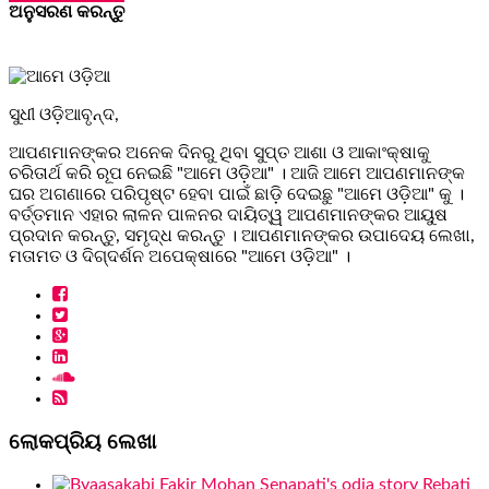
ଅନୁସରଣ କରନ୍ତୁ
ସୁଧୀ ଓଡ଼ିଆବୃନ୍ଦ,
ଆପଣମାନଙ୍କର ଅନେକ ଦିନରୁ ଥିବା ସୁପ୍ତ ଆଶା ଓ ଆକାଂକ୍ଷାକୁ
ଚରିତାର୍ଥ କରି ରୂପ ନେଇଛି "ଆମେ ଓଡ଼ିଆ" । ଆଜି ଆମେ ଆପଣମାନଙ୍କ
ଘର ଅଗଣାରେ ପରିପୃଷ୍ଟ ହେବା ପାଇଁ ଛାଡ଼ି ଦେଇଛୁ "ଆମେ ଓଡ଼ିଆ" କୁ ।
ବର୍ତ୍ତମାନ ଏହାର ଲାଳନ ପାଳନର ଦାୟିତ୍ୱ ଆପଣମାନଙ୍କର ଆୟୁଷ
ପ୍ରଦାନ କରନ୍ତୁ, ସମୃଦ୍ଧ କରନ୍ତୁ । ଆପଣମାନଙ୍କର ଉପାଦେୟ ଲେଖା,
ମତାମତ ଓ ଦିଗ୍ଦର୍ଶନ ଅପେକ୍ଷାରେ "ଆମେ ଓଡ଼ିଆ" ।
ଲୋକପ୍ରିୟ ଲେଖା