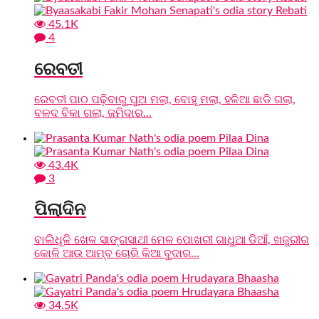
45.1K
4
ରେବତୀ
ରେବତୀ ପାଠ ପଢ଼ିବାରୁ ପୁଅ ମଲା, ବୋହୂ ମଲା, ହଳିଆ ଛାଡି ଗଲା,
ବଳଦ ବିକା ଗଲା, ଜମିଦାର...
43.4K
3
ପିଲାଦିନ
ବାଲିଧୂଳି ଖେଳ ସାଙ୍ଗସାଥୀ ମେଳ ପୋଖରୀ ଗାଧୁଆ ଡିଆଁ, ଖଜୁରୀର
କୋଳି ଆଉ ଆମ୍ବ ଚୋରି କିଆ ବୁଦାର...
34.5K