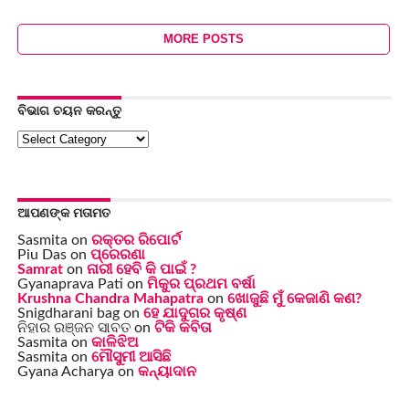
MORE POSTS
ବିଭାଗ ଚୟନ କରନ୍ତୁ
ବିଭାଗ
ଚୟନ
କରନ୍ତୁ
ଆପଣଙ୍କ ମତାମତ
Sasmita
on
ରକ୍ତର ରିପୋର୍ଟ
Piu Das
on
ପ୍ରେରଣା
Samrat
on
ନାରୀ ହେବି କି ପାଇଁ ?
Gyanaprava Pati
on
ମିକୁର ପ୍ରଥମ ବର୍ଷା
Krushna Chandra Mahapatra
on
ଖୋଜୁଛି ମୁଁ କେଜାଣି କଣ?
Snigdharani bag
on
ହେ ଯାଦୁଗର କୃଷ୍ଣ
ନିହାର ରଞ୍ଜନ ସାବତ
on
ଟିକି କବିତା
Sasmita
on
କାଳିଝିଅ
Sasmita
on
ମୌସୁମୀ ଆସିଛି
Gyana Acharya
on
କନ୍ୟାଦାନ