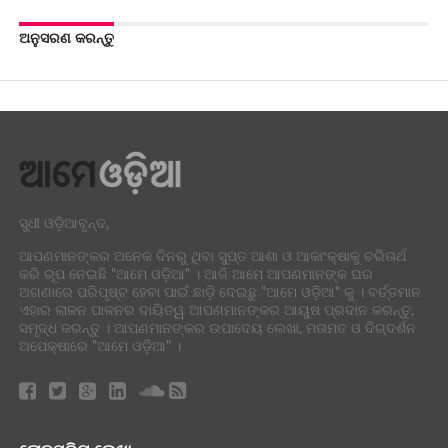
ଅନୁସରଣ କରନ୍ତୁ
ସୁଧୀ ଓଡ଼ିଆବୃନ୍ଦ,
ଆପଣମାନଙ୍କର ଅନେକ ଦିନରୁ ଥିବା ସୁପ୍ତ ଆଶା ଓ ଆକାଂକ୍ଷାକୁ ଚରିତାର୍ଥ
କରି ରୂପ ନେଇଛି "ଆମେ ଓଡ଼ିଆ" । ଆଜି ଆମେ ଆପଣମାନଙ୍କ ଘର
ଅଗଣାରେ ପରିପୃଷ୍ଟ ହେବା ପାଇଁ ଛାଡ଼ି ଦେଇଛୁ "ଆମେ ଓଡ଼ିଆ" କୁ । ବର୍ତ୍ତମାନ
ଏହାର ଲାଳନ ପାଳନର ଦାୟିତ୍ୱ ଆପଣମାନଙ୍କର ଆୟୁଷ ପ୍ରଦାନ କରନ୍ତୁ,
ସମୃଦ୍ଧ କରନ୍ତୁ । ଆପଣମାନଙ୍କର ଉପାଦେୟ ଲେଖା, ମତାମତ ଓ ଦିଗ୍ଦର୍ଶନ
ଅପେକ୍ଷାରେ "ଆମେ ଓଡ଼ିଆ" ।