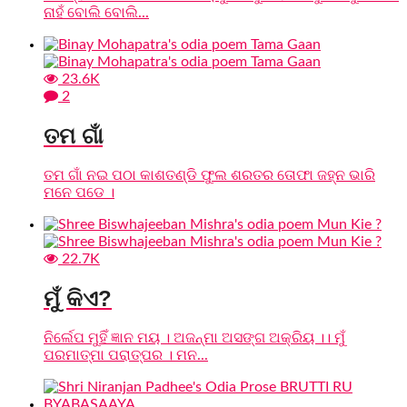
ନାହଁ ବୋଲି ବୋଲି...
23.6K
2
ତମ ଗାଁ
ତମ ଗାଁ ନଇ ପଠା କାଶତଣ୍ଡି ଫୁଲ ଶରତର ତୋଫା ଜହ୍ନ ଭାରି
ମନେ ପଡେ ।
22.7K
ମୁଁ କିଏ?
ନିର୍ଲେପ ମୁହିଁ ଜ୍ଞାନ ମୟ । ଅଜନ୍ମା ଅସଙ୍ଗ ଅକ୍ରିୟ ।। ମୁଁ
ପରମାତ୍ମା ପରାତ୍ପର । ମନ...