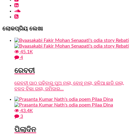
ଲୋକପ୍ରିୟ ଲେଖା
45.1K
4
ରେବତୀ
ରେବତୀ ପାଠ ପଢ଼ିବାରୁ ପୁଅ ମଲା, ବୋହୂ ମଲା, ହଳିଆ ଛାଡି ଗଲା,
ବଳଦ ବିକା ଗଲା, ଜମିଦାର...
43.4K
3
ପିଲାଦିନ