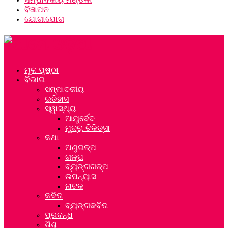
ବିଜ୍ଞାପନ
ଯୋଗାଯୋଗ
ମୂଳ ପୃଷ୍ଠା
ବିଭାଗ
ସମ୍ପାଦକୀୟ
ଇତିହାସ
ସ୍ୱାସ୍ଥ୍ୟ
ଆୟୁର୍ବେଦ
ମୁଦ୍ରା ଚିକିତ୍ସା
କଥା
ଅଣୁଗଳ୍ପ
ଗଳ୍ପ
ବ୍ୟଙ୍ଗଗଳ୍ପ
ଉପନ୍ୟାସ
ନାଟକ
କବିତା
ବ୍ୟଙ୍ଗକବିତା
ପ୍ରବନ୍ଧ
ଶିଶୁ