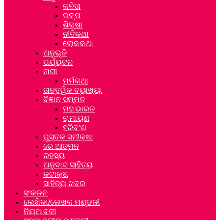
କବିତା
ଗଳ୍ପ
ଶିକ୍ଷା
ନୀତିକଥା
ଲୋକକଥା
ଅନୁଭୂତି
ପର୍ଯ୍ୟଟନ
ନାରୀ
ମର୍ମକଥା
ତାତ୍ତ୍ୱିକ ବ୍ୟାଖ୍ୟା
ବିଜ୍ଞାନ ସମ୍ମତ
ମହାଭାରତ
ରାମାୟଣ
ହରିବଂଶ
ପୁସ୍ତକ ସମୀକ୍ଷା
ରେ ଆତ୍ମନ
ରହସ୍ୟ
ଅନୁବାଦ ସାହିତ୍ୟ
କଟାକ୍ଷ
ସାହିତ୍ୟ ଖବର
ସଂକଳନ
ଲେଖିକା/ଲେଖକ ମଣ୍ଡଳୀ
ନିୟମାବଳୀ