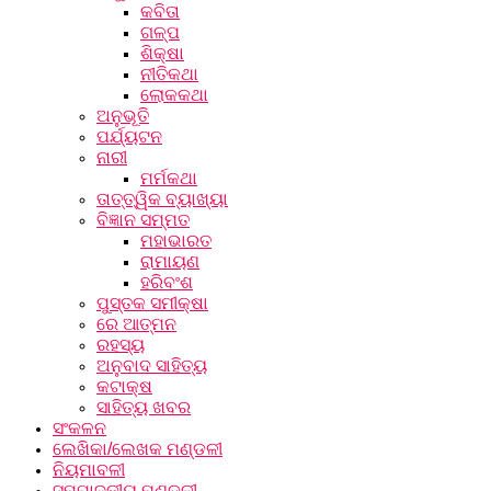
କବିତା
ଗଳ୍ପ
ଶିକ୍ଷା
ନୀତିକଥା
ଲୋକକଥା
ଅନୁଭୂତି
ପର୍ଯ୍ୟଟନ
ନାରୀ
ମର୍ମକଥା
ତାତ୍ତ୍ୱିକ ବ୍ୟାଖ୍ୟା
ବିଜ୍ଞାନ ସମ୍ମତ
ମହାଭାରତ
ରାମାୟଣ
ହରିବଂଶ
ପୁସ୍ତକ ସମୀକ୍ଷା
ରେ ଆତ୍ମନ
ରହସ୍ୟ
ଅନୁବାଦ ସାହିତ୍ୟ
କଟାକ୍ଷ
ସାହିତ୍ୟ ଖବର
ସଂକଳନ
ଲେଖିକା/ଲେଖକ ମଣ୍ଡଳୀ
ନିୟମାବଳୀ
ସମ୍ପାଦକୀୟ ମଣ୍ଡଳୀ