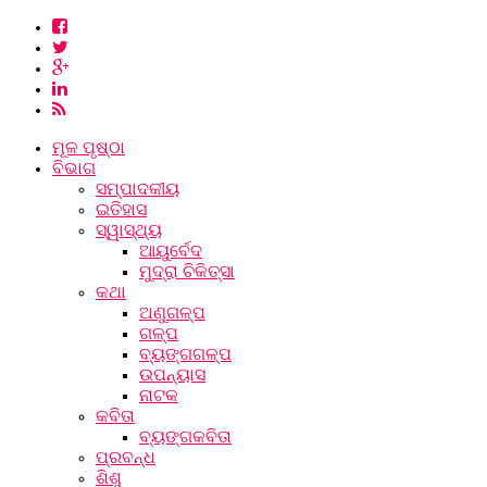
ମୂଳ ପୃଷ୍ଠା
ବିଭାଗ
ସମ୍ପାଦକୀୟ
ଇତିହାସ
ସ୍ୱାସ୍ଥ୍ୟ
ଆୟୁର୍ବେଦ
ମୁଦ୍ରା ଚିକିତ୍ସା
କଥା
ଅଣୁଗଳ୍ପ
ଗଳ୍ପ
ବ୍ୟଙ୍ଗଗଳ୍ପ
ଉପନ୍ୟାସ
ନାଟକ
କବିତା
ବ୍ୟଙ୍ଗକବିତା
ପ୍ରବନ୍ଧ
ଶିଶୁ