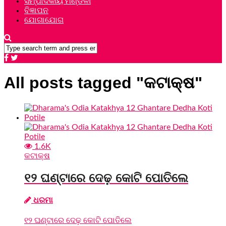
ସମ୍ପାଦକୀୟ ମଣ୍ଡଳୀ
ବିଜ୍ଞାପନ
ଯୋଗାଯୋଗ
All posts tagged "କଟାକ୍ଷ"
1.6K
କଟାକ୍ଷ
୧୨ ଘଣ୍ଟାରେ ଦେଢ଼ କୋଟି ପୋତିଲେ
ଧରମା
୧୨ ଘଣ୍ଟାରେ ଦେଢ଼ କୋଟି ପୋତିଲେ