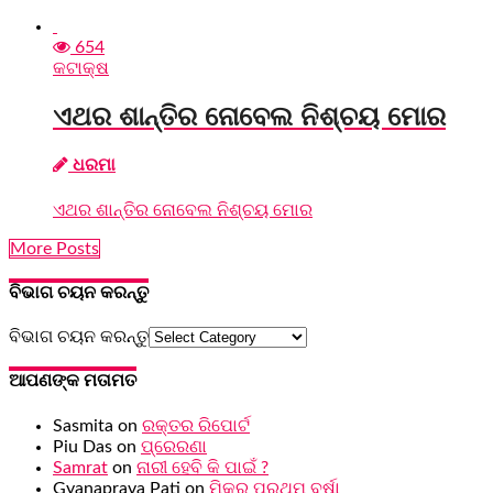
654
କଟାକ୍ଷ
ଏଥର ଶାନ୍ତିର ନୋବେଲ ନିଶ୍ଚୟ ମୋର
ଧରମା
ଏଥର ଶାନ୍ତିର ନୋବେଲ ନିଶ୍ଚୟ ମୋର
More Posts
ବିଭାଗ ଚୟନ କରନ୍ତୁ
ବିଭାଗ ଚୟନ କରନ୍ତୁ
ଆପଣଙ୍କ ମତାମତ
Sasmita
on
ରକ୍ତର ରିପୋର୍ଟ
Piu Das
on
ପ୍ରେରଣା
Samrat
on
ନାରୀ ହେବି କି ପାଇଁ ?
Gyanaprava Pati
on
ମିକୁର ପ୍ରଥମ ବର୍ଷା