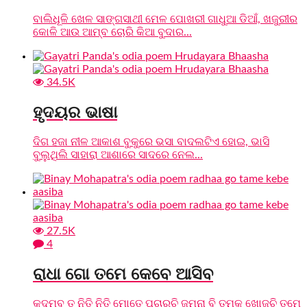
ବାଲିଧୂଳି ଖେଳ ସାଙ୍ଗସାଥୀ ମେଳ ପୋଖରୀ ଗାଧୁଆ ଡିଆଁ, ଖଜୁରୀର
କୋଳି ଆଉ ଆମ୍ବ ଚୋରି କିଆ ବୁଦାର...
34.5K
ହୃଦୟର ଭାଷା
ଦିଗ ହଜା ନୀଳ ଆକାଶ ବୁକୁରେ ଭସା ବାଦଲଟିଏ ହୋଇ, ଭାସି
ବୁଲୁଥିଲି ସାହାରା ଆଶାରେ ସାଦରେ ନେଲ...
27.5K
4
ରାଧା ଗୋ ତମେ କେବେ ଆସିବ
କଦମ୍ବ ତ ନିତି ନିତି ମୋତେ ପଚାରୁଚି ଜମୁନା ବି ତମକୁ ଖୋଜୁଚି ତମେ