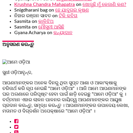
Krushna Chandra Mahapatra
on
ଖୋଜୁଛି ମୁଁ କେଜାଣି କଣ?
Snigdharani bag
on
ହେ ଯାଦୁଗର କୃଷ୍ଣ
ନିହାର ରଞ୍ଜନ ସାବତ
on
ଟିକି କବିତା
Sasmita
on
କାଳିଝିଅ
Sasmita
on
ମୌସୁମୀ ଆସିଛି
Gyana Acharya
on
କନ୍ୟାଦାନ
ଅନୁସରଣ କରନ୍ତୁ
ସୁଧୀ ଓଡ଼ିଆବୃନ୍ଦ,
ଆପଣମାନଙ୍କର ଅନେକ ଦିନରୁ ଥିବା ସୁପ୍ତ ଆଶା ଓ ଆକାଂକ୍ଷାକୁ
ଚରିତାର୍ଥ କରି ରୂପ ନେଇଛି "ଆମେ ଓଡ଼ିଆ" । ଆଜି ଆମେ ଆପଣମାନଙ୍କ
ଘର ଅଗଣାରେ ପରିପୃଷ୍ଟ ହେବା ପାଇଁ ଛାଡ଼ି ଦେଇଛୁ "ଆମେ ଓଡ଼ିଆ" କୁ ।
ବର୍ତ୍ତମାନ ଏହାର ଲାଳନ ପାଳନର ଦାୟିତ୍ୱ ଆପଣମାନଙ୍କର ଆୟୁଷ
ପ୍ରଦାନ କରନ୍ତୁ, ସମୃଦ୍ଧ କରନ୍ତୁ । ଆପଣମାନଙ୍କର ଉପାଦେୟ ଲେଖା,
ମତାମତ ଓ ଦିଗ୍ଦର୍ଶନ ଅପେକ୍ଷାରେ "ଆମେ ଓଡ଼ିଆ" ।