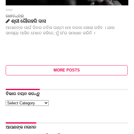
ଗଳ୍ପ
ଗଣତନ୍ତ୍ର
ଶ୍ରୀ ଗୌରହରି ଦାସ
ଆପଣଙ୍କ ପାଇଁ ଦିନର ଚବିଶ ଘଣ୍ଟା ମୋ ଦରଜା ଖୋଲା ରହିବ । ଯାହା
ସମସ୍ୟା ଆସିବ ମୋତେ କହିବେ, ମୁଁ ତା'ର ସମାଧାନ କରିବି ।
MORE POSTS
ବିଭାଗ ଚୟନ କରନ୍ତୁ
ବିଭାଗ
ଚୟନ
କରନ୍ତୁ
ଆପଣଙ୍କ ମତାମତ