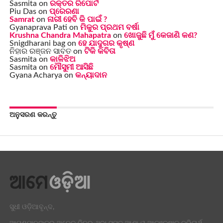
Sasmita
on
ରକ୍ତର ରିପୋର୍ଟ
Piu Das
on
ପ୍ରେରଣା
Samrat
on
ନାରୀ ହେବି କି ପାଇଁ ?
Gyanaprava Pati
on
ମିକୁର ପ୍ରଥମ ବର୍ଷା
Krushna Chandra Mahapatra
on
ଖୋଜୁଛି ମୁଁ କେଜାଣି କଣ?
Snigdharani bag
on
ହେ ଯାଦୁଗର କୃଷ୍ଣ
ନିହାର ରଞ୍ଜନ ସାବତ
on
ଟିକି କବିତା
Sasmita
on
କାଳିଝିଅ
Sasmita
on
ମୌସୁମୀ ଆସିଛି
Gyana Acharya
on
କନ୍ୟାଦାନ
ଅନୁସରଣ କରନ୍ତୁ
ସୁଧୀ ଓଡ଼ିଆବୃନ୍ଦ,