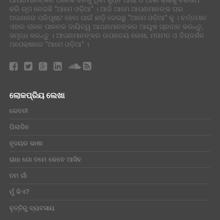
ଆପଣମାନଙ୍କର ଅନେକ ଦିନରୁ ଥିବା ସୁପ୍ତ ଆଶା ଓ ଆକାଂକ୍ଷାକୁ ଚରିତାର୍ଥ
କରି ରୂପ ନେଇଛି "ଆମେ ଓଡ଼ିଆ" । ଆଜି ଆମେ ଆପଣମାନଙ୍କ ଘର
ଅଗଣାରେ ପରିପୃଷ୍ଟ ହେବା ପାଇଁ ଛାଡ଼ି ଦେଇଛୁ "ଆମେ ଓଡ଼ିଆ" କୁ । ବର୍ତ୍ତମାନ
ଏହାର ଲାଳନ ପାଳନର ଦାୟିତ୍ୱ ଆପଣମାନଙ୍କର ଆୟୁଷ ପ୍ରଦାନ କରନ୍ତୁ,
ସମୃଦ୍ଧ କରନ୍ତୁ । ଆପଣମାନଙ୍କର ଉପାଦେୟ ଲେଖା, ମତାମତ ଓ ଦିଗ୍ଦର୍ଶନ
ଅପେକ୍ଷାରେ "ଆମେ ଓଡ଼ିଆ" ।
ଲୋକପ୍ରିୟ ଲେଖା
ରେବତୀ
ପିଲାଦିନ
ହୃଦୟର ଭାଷା
ରାଧା ଗୋ ତମେ କେବେ ଆସିବ
ତମ ଗାଁ
ମୁଁ କିଏ?
ବୃତ୍ତିରୁ ବ୍ୟବସାୟ