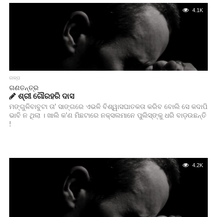
4.1K
ଗଳ୍ପ
ଗଣତନ୍ତ୍ର
ଶ୍ରୀ ଗୌରହରି ଦାସ
ମଙ୍ଗୁଳିବାବୁଟା ତା' ସାଙ୍ଗରେ ଏଭଳି ବିଶ୍ୱାସଘାତକତା କରିବ ବୋଲି ସେ କଦାପି
ଭାବି ନ ଥିଲା । ଖାଲି କ'ଣ ମିଛଟାରେ ନକ୍ସଲମାନେ ପୁଲିସ୍‌ଙ୍କୁ ଧରି ବାଡ଼ଉଛନ୍ତି
!
4.2K