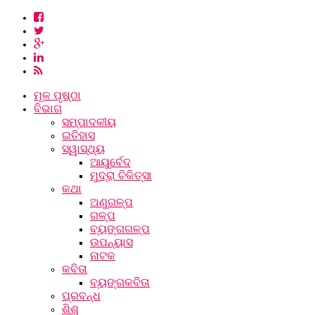
ମୂଳ ପୃଷ୍ଠା
ବିଭାଗ
ସମ୍ପାଦକୀୟ
ଇତିହାସ
ସ୍ୱାସ୍ଥ୍ୟ
ଆୟୁର୍ବେଦ
ମୁଦ୍ରା ଚିକିତ୍ସା
କଥା
ଅଣୁଗଳ୍ପ
ଗଳ୍ପ
ବ୍ୟଙ୍ଗଗଳ୍ପ
ଉପନ୍ୟାସ
ନାଟକ
କବିତା
ବ୍ୟଙ୍ଗକବିତା
ପ୍ରବନ୍ଧ
ଶିଶୁ