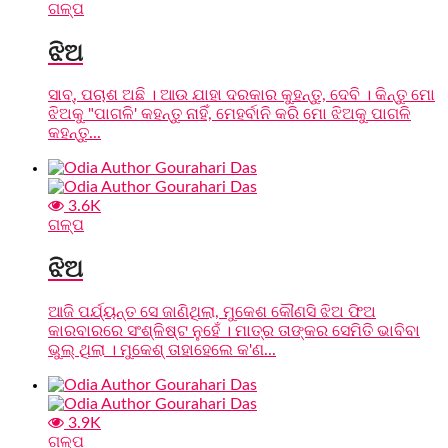
ଗଳ୍ପ
ଝିଅ
ସାବ୍, ପଚାଶ ଅଛି । ଆଉ ଯାହା ଦରକାର କୁହନ୍ତୁ, ଦେବି । କିନ୍ତୁ ମୋ
ଝିଅକୁ "ପାଗଳି' କହନ୍ତୁ ନାହିଁ, ମେହର୍ବାନି କରି ମୋ ଝିଅକୁ ପାଗଳି
କହନ୍ତୁ...
3.6K
ଗଳ୍ପ
ଝିଅ
ଆଜି ପର୍ଯ୍ୟନ୍ତ ସେ ଜାଣିଥିଲା, ମୁକେଶ କୌଣସି ଝିଅ ଫିଅ
କାରବାରରେ ସଂଶ୍ଳିଷ୍ଟ ନୁହେଁ । ମାତ୍ର ତାଙ୍କର ସେମିତି ଭାବିବା
ଭୁଲ୍ ଥିଲା । ମୁକେଶ୍ ତାହାହେଲେ କ'ଣ...
3.9K
ଗଳ୍ପ