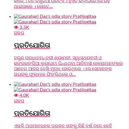
କଲେ । ତିନି ବଖୁରିଆ ଘରଟିଏ । ହୁଏତ ଭଡ଼ାଘରେ ସେ ରହୁ
ଥାଇପାରେ । ଗୋଟେ...
3.5K
ଗଳ୍ପ
ପ୍ରତିଯୋଗିତା
ତରୁଣ ପ୍ରଧାନମନ୍ତ୍ରୀ ଶ୍ୟାମଳୀ, ସ୍ୱାସ୍ଥ୍ୟବତୀ ଓ
ରଙ୍ଗରଙ୍ଗିଆ ଲୁଗାପଟା ପିନ୍ଧିଥିବା ଆଦିବାସୀ ଲଳନାମାନଙ୍କର
ଆବେଗ ଆଦର ଦେଖି ମୁଗ୍ଧ ହୋଇଥିଲେ । ସେ ସେମାନଙ୍କ
ଉପରକୁ ଫୁଲମାଳ ଫିଙ୍ଗିଥିଲେ ଓ...
4.0K
ଗଳ୍ପ
ପ୍ରତିଯୋଗିତା
ଏଭଳି ଅପମାନଜନକ ପ୍ରଶ୍ନ ତାଙ୍କୁ କିଛି ବର୍ଷ ତଳେ କେହି