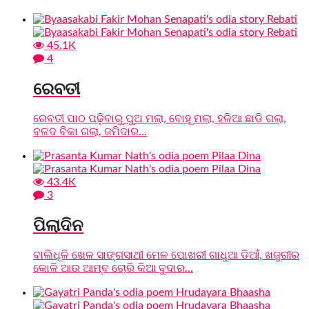
45.1K
4
ରେବତୀ
ରେବତୀ ପାଠ ପଢ଼ିବାରୁ ପୁଅ ମଲା, ବୋହୂ ମଲା, ହଳିଆ ଛାଡି ଗଲା,
ବଳଦ ବିକା ଗଲା, ଜମିଦାର...
43.4K
3
ପିଲାଦିନ
ବାଲିଧୂଳି ଖେଳ ସାଙ୍ଗସାଥୀ ମେଳ ପୋଖରୀ ଗାଧୁଆ ଡିଆଁ, ଖଜୁରୀର
କୋଳି ଆଉ ଆମ୍ବ ଚୋରି କିଆ ବୁଦାର...