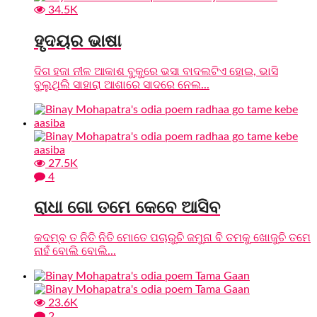
34.5K
ହୃଦୟର ଭାଷା
ଦିଗ ହଜା ନୀଳ ଆକାଶ ବୁକୁରେ ଭସା ବାଦଲଟିଏ ହୋଇ, ଭାସି
ବୁଲୁଥିଲି ସାହାରା ଆଶାରେ ସାଦରେ ନେଲ...
27.5K
4
ରାଧା ଗୋ ତମେ କେବେ ଆସିବ
କଦମ୍ବ ତ ନିତି ନିତି ମୋତେ ପଚାରୁଚି ଜମୁନା ବି ତମକୁ ଖୋଜୁଚି ତମେ
ନାହଁ ବୋଲି ବୋଲି...
23.6K
2