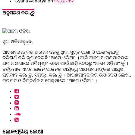
Gyana Acharya
on
କନ୍ୟାଦାନ
ଅନୁସରଣ କରନ୍ତୁ
ସୁଧୀ ଓଡ଼ିଆବୃନ୍ଦ,
ଆପଣମାନଙ୍କର ଅନେକ ଦିନରୁ ଥିବା ସୁପ୍ତ ଆଶା ଓ ଆକାଂକ୍ଷାକୁ
ଚରିତାର୍ଥ କରି ରୂପ ନେଇଛି "ଆମେ ଓଡ଼ିଆ" । ଆଜି ଆମେ ଆପଣମାନଙ୍କ
ଘର ଅଗଣାରେ ପରିପୃଷ୍ଟ ହେବା ପାଇଁ ଛାଡ଼ି ଦେଇଛୁ "ଆମେ ଓଡ଼ିଆ" କୁ ।
ବର୍ତ୍ତମାନ ଏହାର ଲାଳନ ପାଳନର ଦାୟିତ୍ୱ ଆପଣମାନଙ୍କର ଆୟୁଷ
ପ୍ରଦାନ କରନ୍ତୁ, ସମୃଦ୍ଧ କରନ୍ତୁ । ଆପଣମାନଙ୍କର ଉପାଦେୟ ଲେଖା,
ମତାମତ ଓ ଦିଗ୍ଦର୍ଶନ ଅପେକ୍ଷାରେ "ଆମେ ଓଡ଼ିଆ" ।
ଲୋକପ୍ରିୟ ଲେଖା