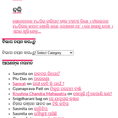
ବଳି
ସେତେବେଳେ ମନ୍ଦିର ଚାରିପଟ ଲାଲ୍ ଟହଟହ ଦିଶେ । ବୀରଭଦ୍ର
ମନ୍ଦିରର କବାଟ ଖୋଲି କହେ, ଦେଖ୍ଲୋ ମା' । ତୋ ଖଳାକୁ ଦେଖ୍ ।
ଏଥର ଖୁସି ହେଲୁ...
ବିଭାଗ ଚୟନ କରନ୍ତୁ
ବିଭାଗ ଚୟନ କରନ୍ତୁ
ଆପଣଙ୍କ ମତାମତ
Sasmita
on
ରକ୍ତର ରିପୋର୍ଟ
Piu Das
on
ପ୍ରେରଣା
Samrat
on
ନାରୀ ହେବି କି ପାଇଁ ?
Gyanaprava Pati
on
ମିକୁର ପ୍ରଥମ ବର୍ଷା
Krushna Chandra Mahapatra
on
ଖୋଜୁଛି ମୁଁ କେଜାଣି କଣ?
Snigdharani bag
on
ହେ ଯାଦୁଗର କୃଷ୍ଣ
ନିହାର ରଞ୍ଜନ ସାବତ
on
ଟିକି କବିତା
Sasmita
on
କାଳିଝିଅ
Sasmita
on
ମୌସୁମୀ ଆସିଛି