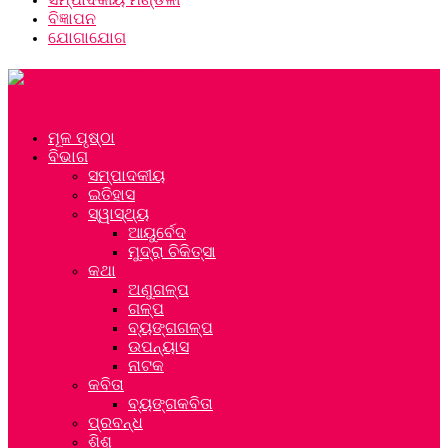
ବିଜ୍ଞାପନ
ଯୋଗାଯୋଗ
ମୂଳ ପୃଷ୍ଠା
ବିଭାଗ
ସମ୍ପାଦକୀୟ
ଇତିହାସ
ସ୍ୱାସ୍ଥ୍ୟ
ଆୟୁର୍ବେଦ
ମୁଦ୍ରା ଚିକିତ୍ସା
କଥା
ଅଣୁଗଳ୍ପ
ଗଳ୍ପ
ବ୍ୟଙ୍ଗଗଳ୍ପ
ଉପନ୍ୟାସ
ନାଟକ
କବିତା
ବ୍ୟଙ୍ଗକବିତା
ପ୍ରବନ୍ଧ
ଶିଶୁ