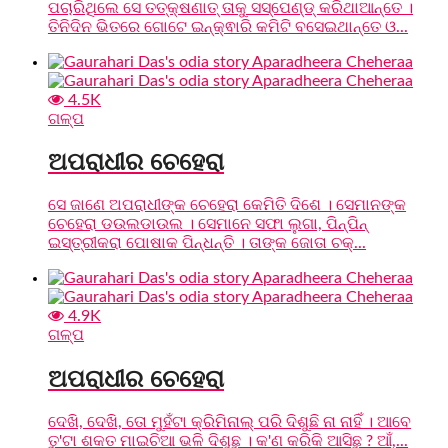
ପଚାରିଥିଲେ ସେ ତତ୍‌କ୍ଷଣାତ୍ ତାକୁ ସସ୍‌ପେଣ୍ଡ୍‌ କରିଥାଆନ୍ତେ ।
ତିନିଦିନ ଭିତରେ ଗୋଟେ ଇନ୍‌କ୍ଵାରି କମିଟି ବସେଇଥାନ୍ତେ ଓ...
4.5K
ଗଳ୍ପ
ଅପରାଧୀର ଚେହେରା
ସେ ଜାଣେ ଅପରାଧୀଙ୍କ ଚେହେରା କେମିତି ଦିଶେ । ସେମାନଙ୍କ
ଚେହେରା ଡଉଲଡାଉଲ । ସେମାନେ ସଫା ଲୁଗା, ପିନ୍‌ପିନ୍
ଇସ୍ତ୍ରୀକରା ପୋଷାକ ପିନ୍ଧନ୍ତି । ତାଙ୍କ ଜୋତା ଚକ୍...
4.9K
ଗଳ୍ପ
ଅପରାଧୀର ଚେହେରା
ଦେଖି, ଦେଖି, ତୋ ମୁହଁଟା କ୍ରିମିନାଲ୍ ପରି ଦିଶୁଛି ନା ନାହିଁ । ଆବେ
ତୁ'ଟା ଶକତ ମାଇଚିଆ ଭଳି ଦିଶୁଛୁ । କ'ଣ କରିକି ଆସିଛୁ ? ଆଁ,...