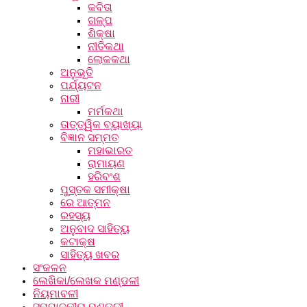
କବିତା
ଗଳ୍ପ
ଶିକ୍ଷା
ନୀତିକଥା
ଲୋକକଥା
ଅନୁଭୂତି
ପର୍ଯ୍ୟଟନ
ନାରୀ
ମର୍ମକଥା
ତାତ୍ତ୍ୱିକ ବ୍ୟାଖ୍ୟା
ବିଜ୍ଞାନ ସମ୍ମତ
ମହାଭାରତ
ରାମାୟଣ
ହରିବଂଶ
ପୁସ୍ତକ ସମୀକ୍ଷା
ରେ ଆତ୍ମନ
ରହସ୍ୟ
ଅନୁବାଦ ସାହିତ୍ୟ
କଟାକ୍ଷ
ସାହିତ୍ୟ ଖବର
ସଂକଳନ
ଲେଖିକା/ଲେଖକ ମଣ୍ଡଳୀ
ନିୟମାବଳୀ
ସମ୍ପାଦକୀୟ ମଣ୍ଡଳୀ