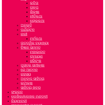
କବିତା
ଗଳ୍ପ
ଶିକ୍ଷା
ନୀତିକଥା
ଲୋକକଥା
ଅନୁଭୂତି
ପର୍ଯ୍ୟଟନ
ନାରୀ
ମର୍ମକଥା
ତାତ୍ତ୍ୱିକ ବ୍ୟାଖ୍ୟା
ବିଜ୍ଞାନ ସମ୍ମତ
ମହାଭାରତ
ରାମାୟଣ
ହରିବଂଶ
ପୁସ୍ତକ ସମୀକ୍ଷା
ରେ ଆତ୍ମନ
ରହସ୍ୟ
ଅନୁବାଦ ସାହିତ୍ୟ
କଟାକ୍ଷ
ସାହିତ୍ୟ ଖବର
ସଂକଳନ
ଲେଖିକା/ଲେଖକ ମଣ୍ଡଳୀ
ନିୟମାବଳୀ