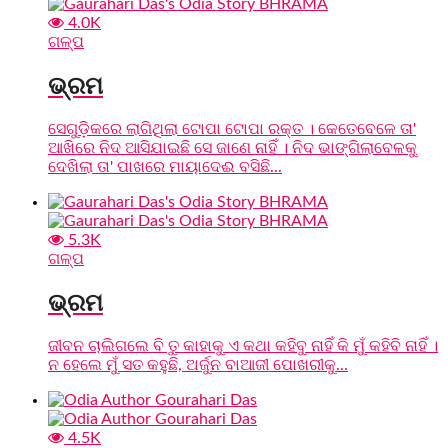
4.0K
ଗଳ୍ପ
ଭ୍ରମ
ସେଗୁଡ଼ିକରେ ଲାଗିଥିଲା ଟୋପା ଟୋପା ରକ୍ତ । କେତେବେଳେ ତା'
ଆଖିରେ ନିଦ ଆସିଯାଇଛି ସେ ଜାଣେ ନାହିଁ । ନିଦ ଭାଙ୍ଗିଲାବେଳକୁ
ଦେଖିଲା ତା' ପାଖରେ ମାୟାଦେଈ ବସିଛି...
5.3K
ଗଳ୍ପ
ଭ୍ରମ
ଜୀବନ ଚାଲିଗଲେ ବି ତୁ କାହାକୁ ଏ କଥା କହିବୁ ନାହିଁ କି ମୁଁ କହିବି ନାହିଁ ।
ନ ହେଲେ ମୁଁ ସତ କହୁଛି, ଅର୍ଜୁନ ବାଆଜୀ ପୋଖରୀକୁ...
4.5K