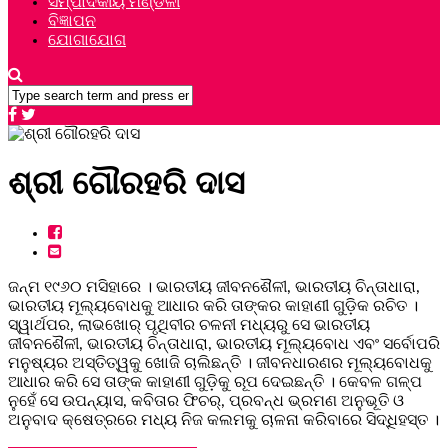
ସମ୍ପାଦକୀୟ ମଣ୍ଡଳୀ
ବିଜ୍ଞାପନ
ଯୋଗାଯୋଗ
ଶ୍ରୀ ଗୌରହରି ଦାସ
ଜନ୍ମ ୧୯୬୦ ମସିହାରେ । ଭାରତୀୟ ଜୀବନଶୈଳୀ, ଭାରତୀୟ ଚିନ୍ତାଧାରା,
ଭାରତୀୟ ମୂଲ୍ୟବୋଧକୁ ଆଧାର କରି ତାଙ୍କର କାହାଣୀ ଗୁଡ଼ିକ ରଚିତ ।
ସ୍ୱାର୍ଥପର, ଲାଭଖୋର୍ ପୃଥିବୀର ଚଳନୀ ମଧ୍ୟରୁ ସେ ଭାରତୀୟ
ଜୀବନଶୈଳୀ, ଭାରତୀୟ ଚିନ୍ତାଧାରା, ଭାରତୀୟ ମୂଲ୍ୟବୋଧ ଏବଂ ସର୍ବୋପରି
ମନୁଷ୍ୟର ଅସ୍ତିତ୍ୱକୁ ଖୋଜି ଚାଲିଛନ୍ତି । ଜୀବନଧାରଣର ମୂଲ୍ୟବୋଧକୁ
ଆଧାର କରି ସେ ତାଙ୍କ କାହାଣୀ ଗୁଡ଼ିକୁ ରୂପ ଦେଇଛନ୍ତି । କେବଳ ଗଳ୍ପ
ନୁହେଁ ସେ ଉପନ୍ୟାସ, କବିତାର ଫିଚର୍, ପ୍ରବନ୍ଧ ଭ୍ରମଣ ଅନୁଭୂତି ଓ
ଅନୁବାଦ କ୍ଷେତ୍ରରେ ମଧ୍ୟ ନିଜ କଲମକୁ ଚାଳନା କରିବାରେ ସିଦ୍ଧିହସ୍ତ ।