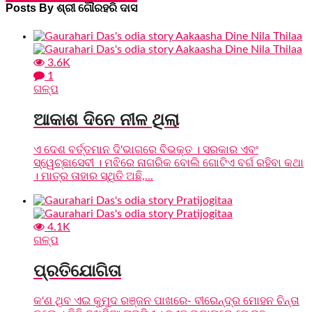
Posts By ଶ୍ରୀ ଗୌରହରି ଦାସ
3.6K
1
ଗଳ୍ପ
ଆକାଶ ଦିନେ ନୀଳ ଥିଲା
ଏ ଦେଶ ବର୍ତ୍ତମାନ ଦି'ଭାଗରେ ବିଭକ୍ତ । ସରକାର ଏବଂ
ସ୍ୱେଚ୍ଛାସେବୀ । ମଝିରେ ନାଗରିକ ବୋଲି ଗୋଟିଏ ବର୍ଗ ରହିବା କଥା
। ମାତ୍ର ତାହାର ସ୍ଥିତି ଅଛି,...
4.1K
ଗଳ୍ପ
ପ୍ରତିଯୋଗିତା
କ'ଣ ଥିବ ଏଇ କୁମୁଦ ରଞ୍ଜନ ପାଖରେ- ବୀରେନ୍ଦ୍ର ମୋହନ ଚିନ୍ତା