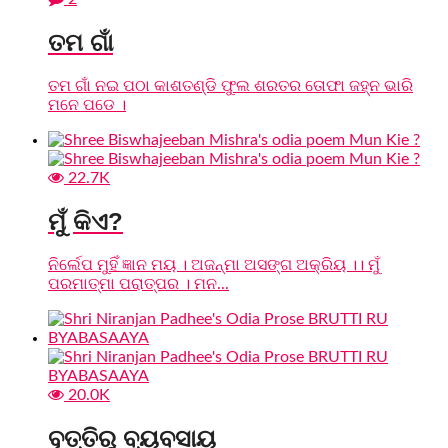
ତମ ଗାଁ
ତମ ଗାଁ ନଇ ପଠା କାଶତଣ୍ଡି ଫୁଲ ଶରତର ତୋଫା ଜହ୍ନ ଭାରି
ମନେ ପଡେ ।
22.7K
ମୁଁ କିଏ?
ନିର୍ଲେପ ମୁହିଁ ଜ୍ଞାନ ମୟ । ଅଜନ୍ମା ଅସଙ୍ଗ ଅକ୍ରିୟ ।। ମୁଁ
ପରମାତ୍ମା ପରାତ୍ପର । ମନ...
20.0K
ବୃତ୍ତିରୁ ବ୍ୟବସାୟ