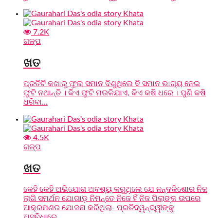
7.2K
ଗଳ୍ପ
ଖତ
ପ୍ରତିଟି କଖାରୁ ଫୁଲ ସମାନ ଦିଶୁଥିଲେ ବି ସମାନ ଭାଗ୍ୟ ନେଇ
ଫୁଟି ନଥାନ୍ତି । କିଏ ଫୁଟି ମଉଳିଯାଏ, କିଏ କଷି ଧରେ । ପୁଣି କଷି
ଧରିବା...
4.5K
ଗଳ୍ପ
ଖତ
କେହି କେହି ଅଭିଯୋଗ ଅବଶ୍ୟ କରୁଥିଲେ ଯେ ନନ୍ଦକିଶୋର ନିଜ
ଲାଗି ସମର୍ଥନ ଯୋଗାଡ଼ ନିମନ୍ତେ ନିଜେ ହିଁ ନିଜ ପିଲାଙ୍କ ଉପରେ
ଆକ୍ରମଣର ଯୋଜନା କରିଥିଲା- ପ୍ରତିଦ୍ୱନ୍ଦ୍ୱୀଙ୍କୁ
ଅସୁବିଧାରେ...