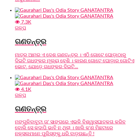
7.3K
ଗଳ୍ପ
ଗଣତନ୍ତ୍ର
ମାତ୍ର ଆମର ଏ ଦେଶ ଗଣତନ୍ତ୍ର । ଏଠି ଗୋଟେ ଘୋଡ଼ାଠାରୁ
ଦିଇଟି ଗଧଙ୍କର ମୂଲ୍ୟ ବେଶି । କାରଣ ଗୋଟେ ଘୋଡ଼ାର ଗୋଟିଏ
ଭୋଟ୍, ଯୋଡ଼େ ଗଧଙ୍କର ଦିଇଟି...
4.1K
ଗଳ୍ପ
ଗଣତନ୍ତ୍ର
ମଙ୍ଗୁଳିବାବୁଟା ତା' ସାଙ୍ଗରେ ଏଭଳି ବିଶ୍ୱାସଘାତକତା କରିବ
ବୋଲି ସେ କଦାପି ଭାବି ନ ଥିଲା । ଖାଲି କ'ଣ ମିଛଟାରେ
ନକ୍ସଲମାନେ ପୁଲିସ୍‌ଙ୍କୁ ଧରି ବାଡ଼ଉଛନ୍ତି !