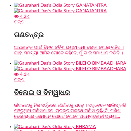
4.2K
ଗଳ୍ପ
ଗଣତନ୍ତ୍ର
ଆପଣଙ୍କ ପାଇଁ ଦିନର ଚବିଶ ଘଣ୍ଟା ମୋ ଦରଜା ଖୋଲା ରହିବ ।
ଯାହା ସମସ୍ୟା ଆସିବ ମୋତେ କହିବେ, ମୁଁ ତା'ର ସମାଧାନ କରିବି ।
4.1K
ଗଳ୍ପ
ବିଲେଇ ଓ ବିମ୍ୱାଧର
ଜୀବନଟାକୁ ନିଜ ସର୍ତ୍ତରେ ଜୀଇଁବାକୁ ପଡ଼େ । ସବୁବେଳେ ସାଲିସ୍ କରି
ବଞ୍ଚୁଥିବା ମଣିଷମାନେ, ପ୍ରକୃତ ପକ୍ଷେ ମଣିଷ ନୁହଁନ୍ତି, ମଣିଷ
ଚେହେରାରେ ସେମାନେ ଗୋଟେ ଗୋଟେ ଅମେରୁଦଣ୍ଡୀ ପ୍ରାଣୀ...