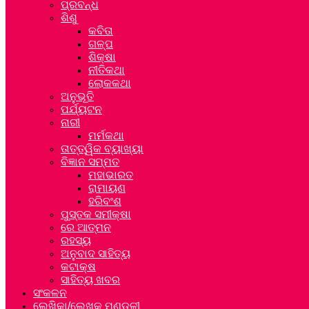
ପ୍ରବନ୍ଧ
ଶିଶୁ
କବିତା
ଗଳ୍ପ
ଶିକ୍ଷା
ନୀତିକଥା
ଲୋକକଥା
ଅନୁଭୂତି
ପର୍ଯ୍ୟଟନ
ନାରୀ
ମର୍ମକଥା
ତାତ୍ତ୍ୱିକ ବ୍ୟାଖ୍ୟା
ବିଜ୍ଞାନ ସମ୍ମତ
ମହାଭାରତ
ରାମାୟଣ
ହରିବଂଶ
ପୁସ୍ତକ ସମୀକ୍ଷା
ରେ ଆତ୍ମନ
ରହସ୍ୟ
ଅନୁବାଦ ସାହିତ୍ୟ
କଟାକ୍ଷ
ସାହିତ୍ୟ ଖବର
ସଂକଳନ
ଲେଖିକା/ଲେଖକ ମଣ୍ଡଳୀ