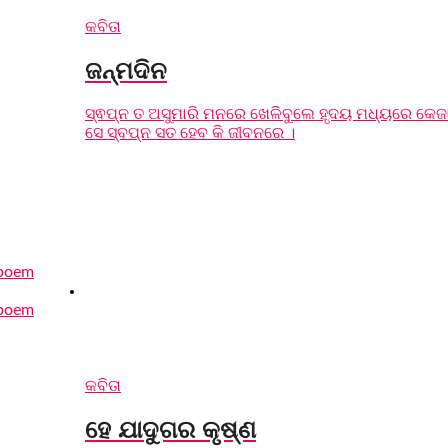
କବିତା
ଜନ୍ମଦିନ
ସ୍ଵପ୍ନ ତ ଅସୁମାରି ମନରେ ଖେଳିବୁଲେ ହୃଦୟ ମଧ୍ୟରେ କେଜା
ସେ ସ୍ବପ୍ନ ସତ ହେବ କି ଜୀବନରେ ।
କବିତା
ହେ ଯାଦୁଗର କୃଷ୍ଣ