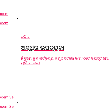
କବିତା
ଅସ୍ଥିର ଉପତ୍ୟକା
ହଁ ତୁମେ ତୁମ କର୍ତ୍ତବ୍ୟ କରୁଛ ସତରେ କ'ଣ ଏତେ ବ୍ୟସ୍ତ ମୋ
ଭୁଲି ଯାଉଛ।