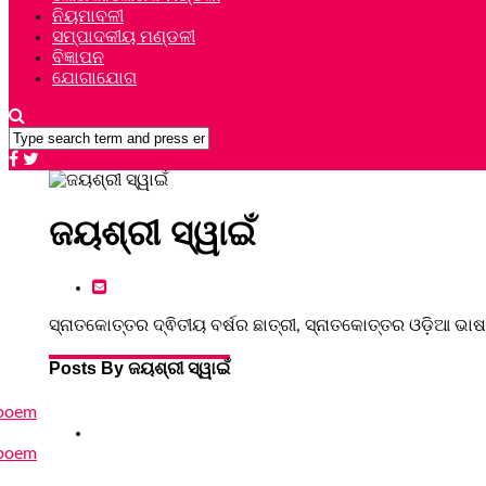
ନିୟମାବଳୀ
ସମ୍ପାଦକୀୟ ମଣ୍ଡଳୀ
ବିଜ୍ଞାପନ
ଯୋଗାଯୋଗ
ଜୟଶ୍ରୀ ସ୍ୱାଇଁ
ସ୍ନାତକୋତ୍ତର ଦ୍ଵିତୀୟ ବର୍ଷର ଛାତ୍ରୀ, ସ୍ନାତକୋତ୍ତର ଓଡ଼ିଆ ଭାଷା
Posts By ଜୟଶ୍ରୀ ସ୍ୱାଇଁ