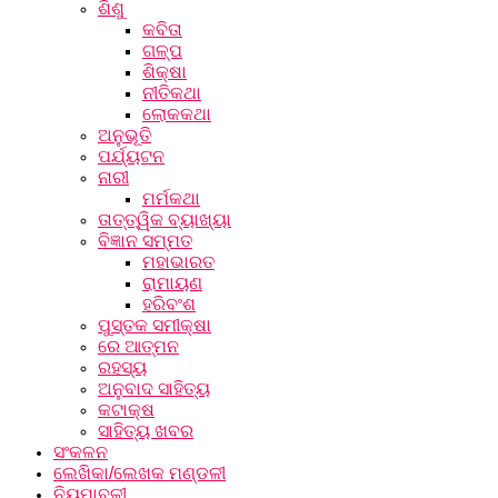
ଶିଶୁ
କବିତା
ଗଳ୍ପ
ଶିକ୍ଷା
ନୀତିକଥା
ଲୋକକଥା
ଅନୁଭୂତି
ପର୍ଯ୍ୟଟନ
ନାରୀ
ମର୍ମକଥା
ତାତ୍ତ୍ୱିକ ବ୍ୟାଖ୍ୟା
ବିଜ୍ଞାନ ସମ୍ମତ
ମହାଭାରତ
ରାମାୟଣ
ହରିବଂଶ
ପୁସ୍ତକ ସମୀକ୍ଷା
ରେ ଆତ୍ମନ
ରହସ୍ୟ
ଅନୁବାଦ ସାହିତ୍ୟ
କଟାକ୍ଷ
ସାହିତ୍ୟ ଖବର
ସଂକଳନ
ଲେଖିକା/ଲେଖକ ମଣ୍ଡଳୀ
ନିୟମାବଳୀ