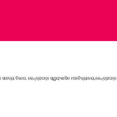
 ସାହତ୍ୟ ବିଭାଗ, କେନ୍ଦ୍ରାପଡ଼ା ସ୍ୱୟଂଶାସିତ ମହାବିଦ୍ୟାଳୟ,କେନ୍ଦ୍ରାପଡ଼ା