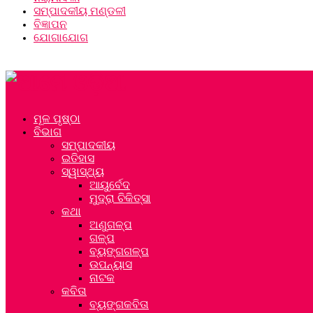
ସମ୍ପାଦକୀୟ ମଣ୍ଡଳୀ
ବିଜ୍ଞାପନ
ଯୋଗାଯୋଗ
ମୂଳ ପୃଷ୍ଠା
ବିଭାଗ
ସମ୍ପାଦକୀୟ
ଇତିହାସ
ସ୍ୱାସ୍ଥ୍ୟ
ଆୟୁର୍ବେଦ
ମୁଦ୍ରା ଚିକିତ୍ସା
କଥା
ଅଣୁଗଳ୍ପ
ଗଳ୍ପ
ବ୍ୟଙ୍ଗଗଳ୍ପ
ଉପନ୍ୟାସ
ନାଟକ
କବିତା
ବ୍ୟଙ୍ଗକବିତା