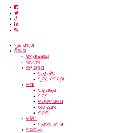
ମୂଳ ପୃଷ୍ଠା
ବିଭାଗ
ସମ୍ପାଦକୀୟ
ଇତିହାସ
ସ୍ୱାସ୍ଥ୍ୟ
ଆୟୁର୍ବେଦ
ମୁଦ୍ରା ଚିକିତ୍ସା
କଥା
ଅଣୁଗଳ୍ପ
ଗଳ୍ପ
ବ୍ୟଙ୍ଗଗଳ୍ପ
ଉପନ୍ୟାସ
ନାଟକ
କବିତା
ବ୍ୟଙ୍ଗକବିତା
ପ୍ରବନ୍ଧ