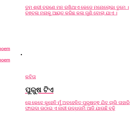
ତୁମ ଶ୍ରୀ ଚରଣେ ମନ ରଖିଥାଏ କେଡେ ମନୋଲୋଭା ତୁମେ ।
ଚଞ୍ଚଳା ମନାକୁ ଆୟତ କରିଛ କଳା ଗୁଣି ବୋଲା ଯାଏ ।
କବିତା
ପୁରୁଷ ଟିଏ
ସେ କେବେ କୁହେନି ମୁଁ ଅବହେଳିତ ପୁରୁଷତ୍ଵ ଯିବ ଚାଲି ତାହାରି
ଫାଇଦା ଉଠାଇ ଏ ନାରୀ ଉଦ୍ଧତାମି ଆଜି ଯାଉଛି ବଢ଼ି