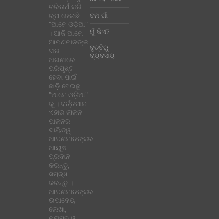
ଚରିତାର୍ଥ କରି
ତମ ଗାଁ
ରୂପ ନେଇଛି
"ଆମେ ଓଡ଼ିଆ"
ମୁଁ କିଏ?
। ଆଜି ଆମେ
ଆପଣମାନଙ୍କ
ବୃତ୍ତିରୁ
ଘର
ବ୍ୟବସାୟ
ଅଗଣାରେ
ପରିପୃଷ୍ଟ
ହେବା ପାଇଁ
ଛାଡ଼ି ଦେଇଛୁ
"ଆମେ ଓଡ଼ିଆ"
କୁ । ବର୍ତ୍ତମାନ
ଏହାର ଲାଳନ
ପାଳନର
ଦାୟିତ୍ୱ
ଆପଣମାନଙ୍କର
ଆୟୁଷ
ପ୍ରଦାନ
କରନ୍ତୁ,
ସମୃଦ୍ଧ
କରନ୍ତୁ ।
ଆପଣମାନଙ୍କର
ଉପାଦେୟ
ଲେଖା,
ମତାମତ ଓ