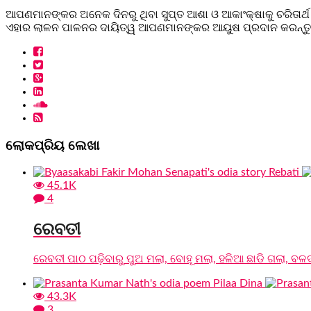
ଆପଣମାନଙ୍କର ଅନେକ ଦିନରୁ ଥିବା ସୁପ୍ତ ଆଶା ଓ ଆକାଂକ୍ଷାକୁ ଚରିତାର୍ଥ
ଏହାର ଲାଳନ ପାଳନର ଦାୟିତ୍ୱ ଆପଣମାନଙ୍କର ଆୟୁଷ ପ୍ରଦାନ କରନ୍ତୁ, 
ଲୋକପ୍ରିୟ ଲେଖା
45.1K
4
ରେବତୀ
ରେବତୀ ପାଠ ପଢ଼ିବାରୁ ପୁଅ ମଲା, ବୋହୂ ମଲା, ହଳିଆ ଛାଡି ଗଲା, ବଳଦ
43.3K
3