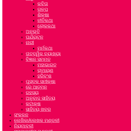
କବିତା
ଗଳ୍ପ
ଶିକ୍ଷା
ନୀତିକଥା
ଲୋକକଥା
ଅନୁଭୂତି
ପର୍ଯ୍ୟଟନ
ନାରୀ
ମର୍ମକଥା
ତାତ୍ତ୍ୱିକ ବ୍ୟାଖ୍ୟା
ବିଜ୍ଞାନ ସମ୍ମତ
ମହାଭାରତ
ରାମାୟଣ
ହରିବଂଶ
ପୁସ୍ତକ ସମୀକ୍ଷା
ରେ ଆତ୍ମନ
ରହସ୍ୟ
ଅନୁବାଦ ସାହିତ୍ୟ
କଟାକ୍ଷ
ସାହିତ୍ୟ ଖବର
ସଂକଳନ
ଲେଖିକା/ଲେଖକ ମଣ୍ଡଳୀ
ନିୟମାବଳୀ