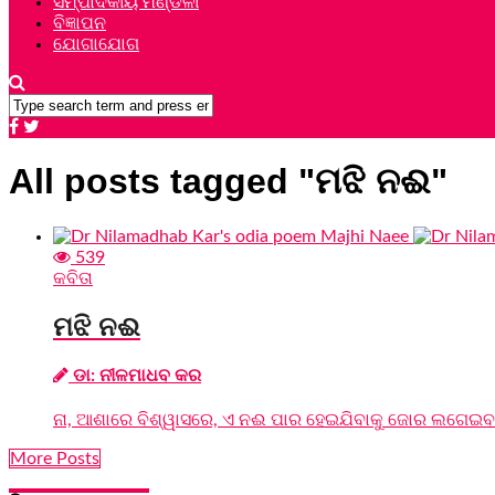
ସମ୍ପାଦକୀୟ ମଣ୍ଡଳୀ
ବିଜ୍ଞାପନ
ଯୋଗାଯୋଗ
All posts tagged "ମଝି ନଈ"
539
କବିତା
ମଝି ନଈ
ଡା: ନୀଳମାଧବ କର
ନା, ଆଶାରେ ବିଶ୍ୱାସରେ, ଏ ନଈ ପାର ହେଇଯିବାକୁ ଜୋର ଲଗେଇବା
More Posts