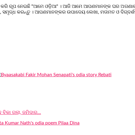
 କରି ରୂପ ନେଇଛି "ଆମେ ଓଡ଼ିଆ" । ଆଜି ଆମେ ଆପଣମାନଙ୍କ ଘର ଅଗଣାରେ ପରି
ସମୃଦ୍ଧ କରନ୍ତୁ । ଆପଣମାନଙ୍କର ଉପାଦେୟ ଲେଖା, ମତାମତ ଓ ଦିଗ୍ଦର୍ଶ
 ବିକା ଗଲା, ଜମିଦାର...