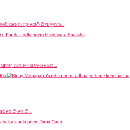
କୋଳି ଆଉ ଆମ୍ବ ଚୋରି କିଆ ବୁଦାର...
ି ସାହାରା ଆଶାରେ ସାଦରେ ନେଲ...
ାହଁ ବୋଲି ବୋଲି...