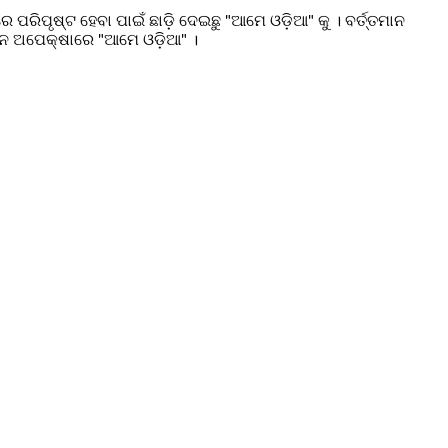
ପୃଷ୍ଟ ହେବା ପାଇଁ ଛାଡ଼ି ଦେଇଛୁ "ଆମେ ଓଡ଼ିଆ" କୁ । ବର୍ତ୍ତମାନ
ନ ଅପେକ୍ଷାରେ "ଆମେ ଓଡ଼ିଆ" ।