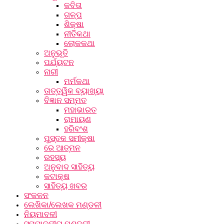
କବିତା
ଗଳ୍ପ
ଶିକ୍ଷା
ନୀତିକଥା
ଲୋକକଥା
ଅନୁଭୂତି
ପର୍ଯ୍ୟଟନ
ନାରୀ
ମର୍ମକଥା
ତାତ୍ତ୍ୱିକ ବ୍ୟାଖ୍ୟା
ବିଜ୍ଞାନ ସମ୍ମତ
ମହାଭାରତ
ରାମାୟଣ
ହରିବଂଶ
ପୁସ୍ତକ ସମୀକ୍ଷା
ରେ ଆତ୍ମନ
ରହସ୍ୟ
ଅନୁବାଦ ସାହିତ୍ୟ
କଟାକ୍ଷ
ସାହିତ୍ୟ ଖବର
ସଂକଳନ
ଲେଖିକା/ଲେଖକ ମଣ୍ଡଳୀ
ନିୟମାବଳୀ
ସମ୍ପାଦକୀୟ ମଣ୍ଡଳୀ