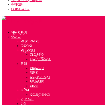
ବିଜ୍ଞାପନ
ଯୋଗାଯୋଗ
ମୂଳ ପୃଷ୍ଠା
ବିଭାଗ
ସମ୍ପାଦକୀୟ
ଇତିହାସ
ସ୍ୱାସ୍ଥ୍ୟ
ଆୟୁର୍ବେଦ
ମୁଦ୍ରା ଚିକିତ୍ସା
କଥା
ଅଣୁଗଳ୍ପ
ଗଳ୍ପ
ବ୍ୟଙ୍ଗଗଳ୍ପ
ଉପନ୍ୟାସ
ନାଟକ
କବିତା
ବ୍ୟଙ୍ଗକବିତା
ପ୍ରବନ୍ଧ
ଶିଶୁ