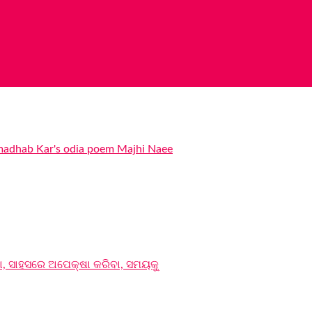
, ସାହସରେ ଅପେକ୍ଷା କରିବା, ସମୟକୁ