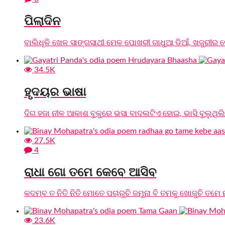
ପିଲାଦିନ
ବାଲିଧୂଳି ଖେଳ ସାଙ୍ଗସାଥୀ ମେଳ ପୋଖରୀ ଗାଧୁଆ ଡିଆଁ, ଖଜୁରୀର 
34.5K
ହୃଦୟର ଭାଷା
ଦିଗ ହଜା ନୀଳ ଆକାଶ ବୁକୁରେ ଭସା ବାଦଲଟିଏ ହୋଇ, ଭାସି ବୁଲୁଥିଲ
27.5K
4
ରାଧା ଗୋ ତମେ କେବେ ଆସିବ
କଦମ୍ବ ତ ନିତି ନିତି ମୋତେ ପଚାରୁଚି ଜମୁନା ବି ତମକୁ ଖୋଜୁଚି ତମେ ନ
23.6K