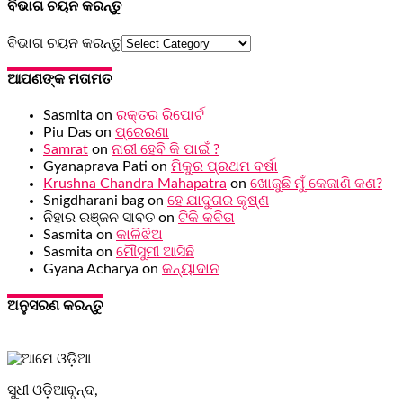
ବିଭାଗ ଚୟନ କରନ୍ତୁ
ବିଭାଗ ଚୟନ କରନ୍ତୁ
ଆପଣଙ୍କ ମତାମତ
Sasmita
on
ରକ୍ତର ରିପୋର୍ଟ
Piu Das
on
ପ୍ରେରଣା
Samrat
on
ନାରୀ ହେବି କି ପାଇଁ ?
Gyanaprava Pati
on
ମିକୁର ପ୍ରଥମ ବର୍ଷା
Krushna Chandra Mahapatra
on
ଖୋଜୁଛି ମୁଁ କେଜାଣି କଣ?
Snigdharani bag
on
ହେ ଯାଦୁଗର କୃଷ୍ଣ
ନିହାର ରଞ୍ଜନ ସାବତ
on
ଟିକି କବିତା
Sasmita
on
କାଳିଝିଅ
Sasmita
on
ମୌସୁମୀ ଆସିଛି
Gyana Acharya
on
କନ୍ୟାଦାନ
ଅନୁସରଣ କରନ୍ତୁ
ସୁଧୀ ଓଡ଼ିଆବୃନ୍ଦ,