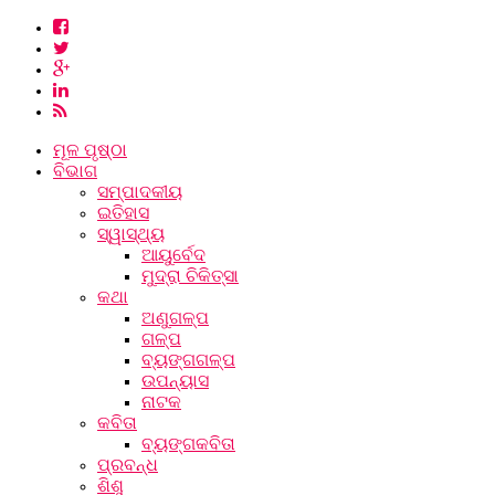
ମୂଳ ପୃଷ୍ଠା
ବିଭାଗ
ସମ୍ପାଦକୀୟ
ଇତିହାସ
ସ୍ୱାସ୍ଥ୍ୟ
ଆୟୁର୍ବେଦ
ମୁଦ୍ରା ଚିକିତ୍ସା
କଥା
ଅଣୁଗଳ୍ପ
ଗଳ୍ପ
ବ୍ୟଙ୍ଗଗଳ୍ପ
ଉପନ୍ୟାସ
ନାଟକ
କବିତା
ବ୍ୟଙ୍ଗକବିତା
ପ୍ରବନ୍ଧ
ଶିଶୁ