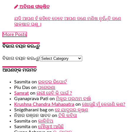
ଅବିନାଶ ଦୀକ୍ଷିତ
ଯଦି ଆପଣ ହଁ କହିବେ ତେବେ ଆପଣ ଜଣେ ମଣିଷ ନୁହଁନ୍ତି ଜଣେ
ସାକ୍ଷାତ ପଶୁ ।
More Posts
ବିଭାଗ ଚୟନ କରନ୍ତୁ
ବିଭାଗ ଚୟନ କରନ୍ତୁ
ଆପଣଙ୍କ ମତାମତ
Sasmita
on
ରକ୍ତର ରିପୋର୍ଟ
Piu Das
on
ପ୍ରେରଣା
Samrat
on
ନାରୀ ହେବି କି ପାଇଁ ?
Gyanaprava Pati
on
ମିକୁର ପ୍ରଥମ ବର୍ଷା
Krushna Chandra Mahapatra
on
ଖୋଜୁଛି ମୁଁ କେଜାଣି କଣ?
Snigdharani bag
on
ହେ ଯାଦୁଗର କୃଷ୍ଣ
ନିହାର ରଞ୍ଜନ ସାବତ
on
ଟିକି କବିତା
Sasmita
on
କାଳିଝିଅ
Sasmita
on
ମୌସୁମୀ ଆସିଛି