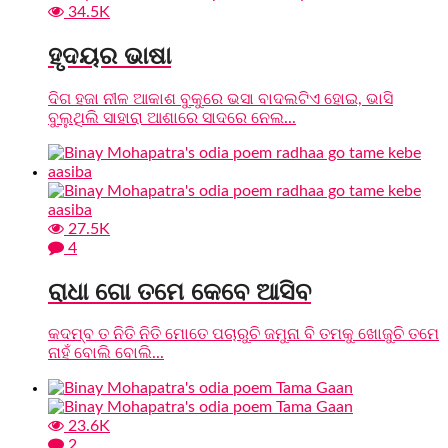
34.5K
ହୃଦୟର ଭାଷା
ଦିଗ ହଜା ନୀଳ ଆକାଶ ବୁକୁରେ ଭସା ବାଦଲଟିଏ ହୋଇ, ଭାସି
ବୁଲୁଥିଲି ସାହାରା ଆଶାରେ ସାଦରେ ନେଲ...
27.5K
4
ରାଧା ଗୋ ତମେ କେବେ ଆସିବ
କଦମ୍ବ ତ ନିତି ନିତି ମୋତେ ପଚାରୁଚି ଜମୁନା ବି ତମକୁ ଖୋଜୁଚି ତମେ
ନାହଁ ବୋଲି ବୋଲି...
23.6K
2