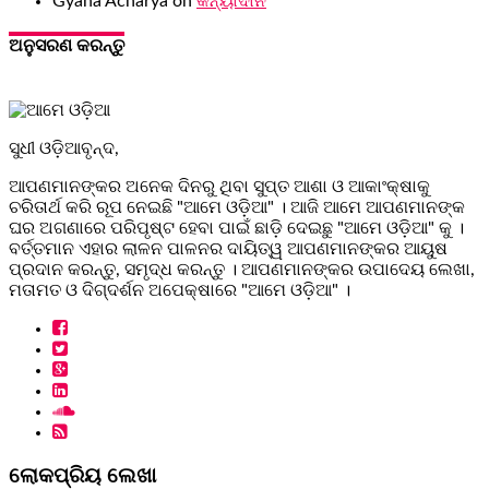
Gyana Acharya
on
କନ୍ୟାଦାନ
ଅନୁସରଣ କରନ୍ତୁ
ସୁଧୀ ଓଡ଼ିଆବୃନ୍ଦ,
ଆପଣମାନଙ୍କର ଅନେକ ଦିନରୁ ଥିବା ସୁପ୍ତ ଆଶା ଓ ଆକାଂକ୍ଷାକୁ
ଚରିତାର୍ଥ କରି ରୂପ ନେଇଛି "ଆମେ ଓଡ଼ିଆ" । ଆଜି ଆମେ ଆପଣମାନଙ୍କ
ଘର ଅଗଣାରେ ପରିପୃଷ୍ଟ ହେବା ପାଇଁ ଛାଡ଼ି ଦେଇଛୁ "ଆମେ ଓଡ଼ିଆ" କୁ ।
ବର୍ତ୍ତମାନ ଏହାର ଲାଳନ ପାଳନର ଦାୟିତ୍ୱ ଆପଣମାନଙ୍କର ଆୟୁଷ
ପ୍ରଦାନ କରନ୍ତୁ, ସମୃଦ୍ଧ କରନ୍ତୁ । ଆପଣମାନଙ୍କର ଉପାଦେୟ ଲେଖା,
ମତାମତ ଓ ଦିଗ୍ଦର୍ଶନ ଅପେକ୍ଷାରେ "ଆମେ ଓଡ଼ିଆ" ।
ଲୋକପ୍ରିୟ ଲେଖା