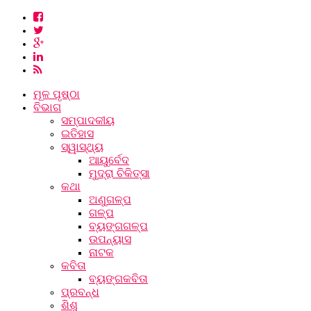
ମୂଳ ପୃଷ୍ଠା
ବିଭାଗ
ସମ୍ପାଦକୀୟ
ଇତିହାସ
ସ୍ୱାସ୍ଥ୍ୟ
ଆୟୁର୍ବେଦ
ମୁଦ୍ରା ଚିକିତ୍ସା
କଥା
ଅଣୁଗଳ୍ପ
ଗଳ୍ପ
ବ୍ୟଙ୍ଗଗଳ୍ପ
ଉପନ୍ୟାସ
ନାଟକ
କବିତା
ବ୍ୟଙ୍ଗକବିତା
ପ୍ରବନ୍ଧ
ଶିଶୁ