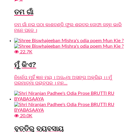
ତମ ଗାଁ
ତମ ଗାଁ ନଇ ପଠା କାଶତଣ୍ଡି ଫୁଲ ଶରତର ତୋଫା ଜହ୍ନ ଭାରି
ମନେ ପଡେ ।
22.7K
ମୁଁ କିଏ?
ନିର୍ଲେପ ମୁହିଁ ଜ୍ଞାନ ମୟ । ଅଜନ୍ମା ଅସଙ୍ଗ ଅକ୍ରିୟ ।। ମୁଁ
ପରମାତ୍ମା ପରାତ୍ପର । ମନ...
20.0K
ବୃତ୍ତିରୁ ବ୍ୟବସାୟ