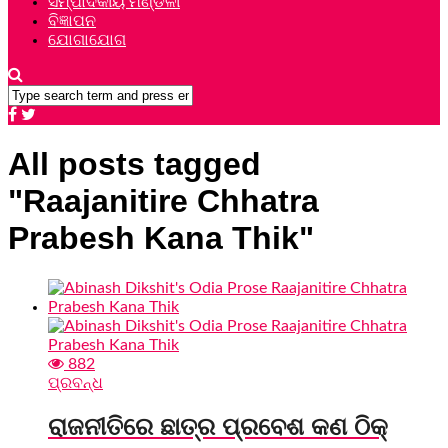
ସମ୍ପାଦକୀୟ ମଣ୍ଡଳୀ
ବିଜ୍ଞାପନ
ଯୋଗାଯୋଗ
All posts tagged
"Raajanitire Chhatra
Prabesh Kana Thik"
882
ପ୍ରବନ୍ଧ
ରାଜନୀତିରେ ଛାତ୍ର ପ୍ରବେଶ କଣ ଠିକ୍