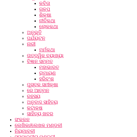
କବିତା
ଗଳ୍ପ
ଶିକ୍ଷା
ନୀତିକଥା
ଲୋକକଥା
ଅନୁଭୂତି
ପର୍ଯ୍ୟଟନ
ନାରୀ
ମର୍ମକଥା
ତାତ୍ତ୍ୱିକ ବ୍ୟାଖ୍ୟା
ବିଜ୍ଞାନ ସମ୍ମତ
ମହାଭାରତ
ରାମାୟଣ
ହରିବଂଶ
ପୁସ୍ତକ ସମୀକ୍ଷା
ରେ ଆତ୍ମନ
ରହସ୍ୟ
ଅନୁବାଦ ସାହିତ୍ୟ
କଟାକ୍ଷ
ସାହିତ୍ୟ ଖବର
ସଂକଳନ
ଲେଖିକା/ଲେଖକ ମଣ୍ଡଳୀ
ନିୟମାବଳୀ
ସମ୍ପାଦକୀୟ ମଣ୍ଡଳୀ