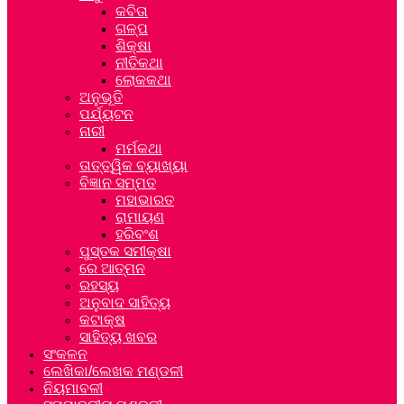
କବିତା
ଗଳ୍ପ
ଶିକ୍ଷା
ନୀତିକଥା
ଲୋକକଥା
ଅନୁଭୂତି
ପର୍ଯ୍ୟଟନ
ନାରୀ
ମର୍ମକଥା
ତାତ୍ତ୍ୱିକ ବ୍ୟାଖ୍ୟା
ବିଜ୍ଞାନ ସମ୍ମତ
ମହାଭାରତ
ରାମାୟଣ
ହରିବଂଶ
ପୁସ୍ତକ ସମୀକ୍ଷା
ରେ ଆତ୍ମନ
ରହସ୍ୟ
ଅନୁବାଦ ସାହିତ୍ୟ
କଟାକ୍ଷ
ସାହିତ୍ୟ ଖବର
ସଂକଳନ
ଲେଖିକା/ଲେଖକ ମଣ୍ଡଳୀ
ନିୟମାବଳୀ