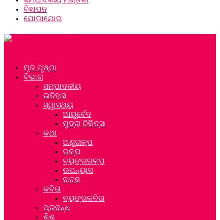
ବିଜ୍ଞାପନ
ଯୋଗାଯୋଗ
ମୂଳ ପୃଷ୍ଠା
ବିଭାଗ
ସମ୍ପାଦକୀୟ
ଇତିହାସ
ସ୍ୱାସ୍ଥ୍ୟ
ଆୟୁର୍ବେଦ
ମୁଦ୍ରା ଚିକିତ୍ସା
କଥା
ଅଣୁଗଳ୍ପ
ଗଳ୍ପ
ବ୍ୟଙ୍ଗଗଳ୍ପ
ଉପନ୍ୟାସ
ନାଟକ
କବିତା
ବ୍ୟଙ୍ଗକବିତା
ପ୍ରବନ୍ଧ
ଶିଶୁ