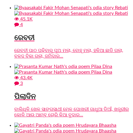
45.1K
4
ରେବତୀ
ରେବତୀ ପାଠ ପଢ଼ିବାରୁ ପୁଅ ମଲା, ବୋହୂ ମଲା, ହଳିଆ ଛାଡି ଗଲା,
ବଳଦ ବିକା ଗଲା, ଜମିଦାର...
43.4K
3
ପିଲାଦିନ
ବାଲିଧୂଳି ଖେଳ ସାଙ୍ଗସାଥୀ ମେଳ ପୋଖରୀ ଗାଧୁଆ ଡିଆଁ, ଖଜୁରୀର
କୋଳି ଆଉ ଆମ୍ବ ଚୋରି କିଆ ବୁଦାର...