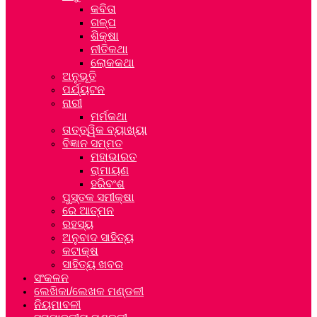
କବିତା
ଗଳ୍ପ
ଶିକ୍ଷା
ନୀତିକଥା
ଲୋକକଥା
ଅନୁଭୂତି
ପର୍ଯ୍ୟଟନ
ନାରୀ
ମର୍ମକଥା
ତାତ୍ତ୍ୱିକ ବ୍ୟାଖ୍ୟା
ବିଜ୍ଞାନ ସମ୍ମତ
ମହାଭାରତ
ରାମାୟଣ
ହରିବଂଶ
ପୁସ୍ତକ ସମୀକ୍ଷା
ରେ ଆତ୍ମନ
ରହସ୍ୟ
ଅନୁବାଦ ସାହିତ୍ୟ
କଟାକ୍ଷ
ସାହିତ୍ୟ ଖବର
ସଂକଳନ
ଲେଖିକା/ଲେଖକ ମଣ୍ଡଳୀ
ନିୟମାବଳୀ