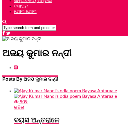
ସମ୍ପାଦକୀୟ ମଣ୍ଡଳୀ
ବିଜ୍ଞାପନ
ଯୋଗାଯୋଗ
ଅଜୟ କୁମାର ନନ୍ଦୀ
Posts By ଅଜୟ କୁମାର ନନ୍ଦୀ
909
କବିତା
ବୟସ ଅନ୍ତରାଳେ