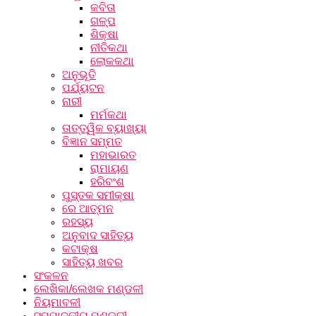
କବିତା
ଗଳ୍ପ
ଶିକ୍ଷା
ନୀତିକଥା
ଲୋକକଥା
ଅନୁଭୂତି
ପର୍ଯ୍ୟଟନ
ନାରୀ
ମର୍ମକଥା
ତାତ୍ତ୍ୱିକ ବ୍ୟାଖ୍ୟା
ବିଜ୍ଞାନ ସମ୍ମତ
ମହାଭାରତ
ରାମାୟଣ
ହରିବଂଶ
ପୁସ୍ତକ ସମୀକ୍ଷା
ରେ ଆତ୍ମନ
ରହସ୍ୟ
ଅନୁବାଦ ସାହିତ୍ୟ
କଟାକ୍ଷ
ସାହିତ୍ୟ ଖବର
ସଂକଳନ
ଲେଖିକା/ଲେଖକ ମଣ୍ଡଳୀ
ନିୟମାବଳୀ
ସମ୍ପାଦକୀୟ ମଣ୍ଡଳୀ