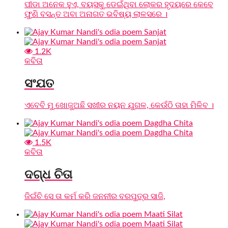
ପୀଡା ଅନେକ ହୁଏ, ବୟସକୁ ଡେଇଁଥିବା ଲୋକର ହୃଦୟରେ କେବେ
ଫୁଣି ବସନ୍ତ ଅବା ଅନାଗତ ଭବିଷ୍ୟ ଲାଳସରେ ।
1.2K
କବିତା
ସଂଯତ
ଏବେବି ମୁ ଖୋଜୁଅଛି ସଖୀର ନୟନ ଯୁଗଳ, କେଉଁଠି ତାହା ମିଳିବ ।
1.5K
କବିତା
ଦଗ୍ଧ ଚିତା
ଜିଇଁଚି ସେ ତା କର୍ମ କରି ଜନନୀର ବରପୁତ୍ର ସାଜି,