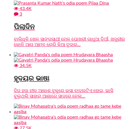
43.4K
3
ପିଲାଦିନ
ବାଲିଧୂଳି ଖେଳ ସାଙ୍ଗସାଥୀ ମେଳ ପୋଖରୀ ଗାଧୁଆ ଡିଆଁ, ଖଜୁରୀର
କୋଳି ଆଉ ଆମ୍ବ ଚୋରି କିଆ ବୁଦାର...
34.5K
ହୃଦୟର ଭାଷା
ଦିଗ ହଜା ନୀଳ ଆକାଶ ବୁକୁରେ ଭସା ବାଦଲଟିଏ ହୋଇ, ଭାସି
ବୁଲୁଥିଲି ସାହାରା ଆଶାରେ ସାଦରେ ନେଲ...
27.5K