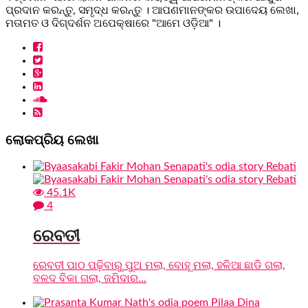
ପ୍ରଦାନ କରନ୍ତୁ, ସମୃଦ୍ଧ କରନ୍ତୁ । ଆପଣମାନଙ୍କର ଉପାଦେୟ ଲେଖା,
ମତାମତ ଓ ଦିଗ୍ଦର୍ଶନ ଅପେକ୍ଷାରେ "ଆମେ ଓଡ଼ିଆ" ।
ଲୋକପ୍ରିୟ ଲେଖା
45.1K
4
ରେବତୀ
ରେବତୀ ପାଠ ପଢ଼ିବାରୁ ପୁଅ ମଲା, ବୋହୂ ମଲା, ହଳିଆ ଛାଡି ଗଲା,
ବଳଦ ବିକା ଗଲା, ଜମିଦାର...