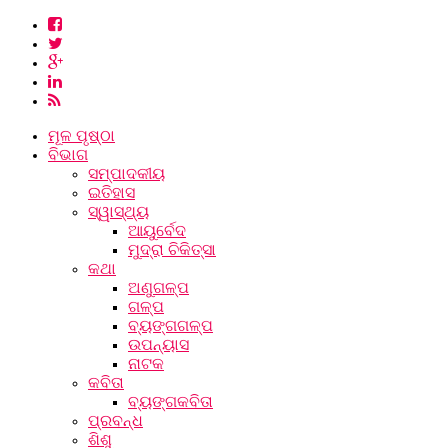
ମୂଳ ପୃଷ୍ଠା
ବିଭାଗ
ସମ୍ପାଦକୀୟ
ଇତିହାସ
ସ୍ୱାସ୍ଥ୍ୟ
ଆୟୁର୍ବେଦ
ମୁଦ୍ରା ଚିକିତ୍ସା
କଥା
ଅଣୁଗଳ୍ପ
ଗଳ୍ପ
ବ୍ୟଙ୍ଗଗଳ୍ପ
ଉପନ୍ୟାସ
ନାଟକ
କବିତା
ବ୍ୟଙ୍ଗକବିତା
ପ୍ରବନ୍ଧ
ଶିଶୁ