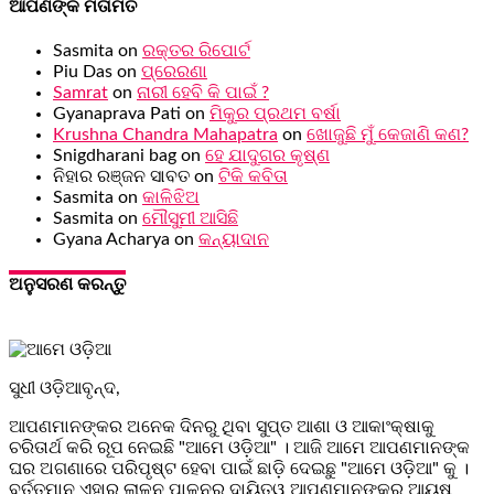
ଆପଣଙ୍କ ମତାମତ
Sasmita
on
ରକ୍ତର ରିପୋର୍ଟ
Piu Das
on
ପ୍ରେରଣା
Samrat
on
ନାରୀ ହେବି କି ପାଇଁ ?
Gyanaprava Pati
on
ମିକୁର ପ୍ରଥମ ବର୍ଷା
Krushna Chandra Mahapatra
on
ଖୋଜୁଛି ମୁଁ କେଜାଣି କଣ?
Snigdharani bag
on
ହେ ଯାଦୁଗର କୃଷ୍ଣ
ନିହାର ରଞ୍ଜନ ସାବତ
on
ଟିକି କବିତା
Sasmita
on
କାଳିଝିଅ
Sasmita
on
ମୌସୁମୀ ଆସିଛି
Gyana Acharya
on
କନ୍ୟାଦାନ
ଅନୁସରଣ କରନ୍ତୁ
ସୁଧୀ ଓଡ଼ିଆବୃନ୍ଦ,
ଆପଣମାନଙ୍କର ଅନେକ ଦିନରୁ ଥିବା ସୁପ୍ତ ଆଶା ଓ ଆକାଂକ୍ଷାକୁ
ଚରିତାର୍ଥ କରି ରୂପ ନେଇଛି "ଆମେ ଓଡ଼ିଆ" । ଆଜି ଆମେ ଆପଣମାନଙ୍କ
ଘର ଅଗଣାରେ ପରିପୃଷ୍ଟ ହେବା ପାଇଁ ଛାଡ଼ି ଦେଇଛୁ "ଆମେ ଓଡ଼ିଆ" କୁ ।
ବର୍ତ୍ତମାନ ଏହାର ଲାଳନ ପାଳନର ଦାୟିତ୍ୱ ଆପଣମାନଙ୍କର ଆୟୁଷ