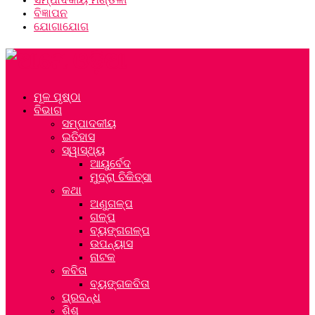
ବିଜ୍ଞାପନ
ଯୋଗାଯୋଗ
ମୂଳ ପୃଷ୍ଠା
ବିଭାଗ
ସମ୍ପାଦକୀୟ
ଇତିହାସ
ସ୍ୱାସ୍ଥ୍ୟ
ଆୟୁର୍ବେଦ
ମୁଦ୍ରା ଚିକିତ୍ସା
କଥା
ଅଣୁଗଳ୍ପ
ଗଳ୍ପ
ବ୍ୟଙ୍ଗଗଳ୍ପ
ଉପନ୍ୟାସ
ନାଟକ
କବିତା
ବ୍ୟଙ୍ଗକବିତା
ପ୍ରବନ୍ଧ
ଶିଶୁ