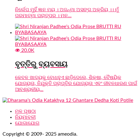
ନିର୍ଲେପ ମୁହିଁ ଜ୍ଞାନ ମୟ । ଅଜନ୍ମା ଅସଙ୍ଗ ଅକ୍ରିୟ ।। ମୁଁ
ପରମାତ୍ମା ପରାତ୍ପର । ମନ...
20.0K
ବୃତ୍ତିରୁ ବ୍ୟବସାୟ
କେବଳ ଖାଦ୍ୟକୁ ବୋଧହୁଏ ଛାଡ଼ିଦେଲେ, ଶିକ୍ଷା, ବୈଷୟିକ
ଯୋଗ୍ୟତା, ନିଯୁକ୍ତି ପ୍ରାପ୍ତିର ଯୋଗ୍ୟତା ଏବଂ ଜୀବନଧାରଣ ପାଇଁ
ଆବଶ୍ୟକୀୟ...
ମୂଳ ପୃଷ୍ଠା
ନିୟମାବଳୀ
ଯୋଗାଯୋଗ
Copyright © 2009- 2025 ameodia.