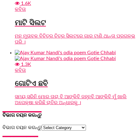
1.6K
କବିତା
ମାଟି ସିଲଟ
ମନ ମୁତାବକ ବିଚିତ୍ର ଚିତ୍ର ସିଲଟରେ ଗାର ଟାଣି ଥାନ୍ତା ପ୍ରଗଳ୍ଭ
ପରି ।
1.3K
କବିତା
ଗୋଟିଏ ଛବି
ସମୟ ସରିନି ମୋର ତାରା ବି ଆଙ୍କିବି ଜହ୍ନବି ଆଙ୍କିବି ମୁଁ ଖାଲି
ଅପେକ୍ଷା କରିଛି ରାତିର ଅନ୍ଧାରକୁ ।
ବିଭାଗ ଚୟନ କରନ୍ତୁ
ବିଭାଗ ଚୟନ କରନ୍ତୁ