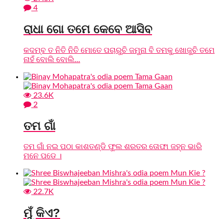
4
ରାଧା ଗୋ ତମେ କେବେ ଆସିବ
କଦମ୍ବ ତ ନିତି ନିତି ମୋତେ ପଚାରୁଚି ଜମୁନା ବି ତମକୁ ଖୋଜୁଚି ତମେ
ନାହଁ ବୋଲି ବୋଲି...
23.6K
2
ତମ ଗାଁ
ତମ ଗାଁ ନଇ ପଠା କାଶତଣ୍ଡି ଫୁଲ ଶରତର ତୋଫା ଜହ୍ନ ଭାରି
ମନେ ପଡେ ।
22.7K
ମୁଁ କିଏ?