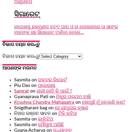
ଅଣୁଗଳ୍ପ
ସିଗାରେଟ୍
ରାଜେଶକୁ ଛକମୁଣ୍ଡ ବଟ୍ଟ ପାନ ଓ ଚା ଦୋକାନରେ ତା ସାଙ୍ଗ
ମାନଙ୍କ ସହ ସିଗାରେଟ୍ ଟାଣିବା ବେଳେ...
ବିଭାଗ ଚୟନ କରନ୍ତୁ
ବିଭାଗ ଚୟନ କରନ୍ତୁ
ଆପଣଙ୍କ ମତାମତ
Sasmita
on
ରକ୍ତର ରିପୋର୍ଟ
Piu Das
on
ପ୍ରେରଣା
Samrat
on
ନାରୀ ହେବି କି ପାଇଁ ?
Gyanaprava Pati
on
ମିକୁର ପ୍ରଥମ ବର୍ଷା
Krushna Chandra Mahapatra
on
ଖୋଜୁଛି ମୁଁ କେଜାଣି କଣ?
Snigdharani bag
on
ହେ ଯାଦୁଗର କୃଷ୍ଣ
ନିହାର ରଞ୍ଜନ ସାବତ
on
ଟିକି କବିତା
Sasmita
on
କାଳିଝିଅ
Sasmita
on
ମୌସୁମୀ ଆସିଛି
Gyana Acharya
on
କନ୍ୟାଦାନ