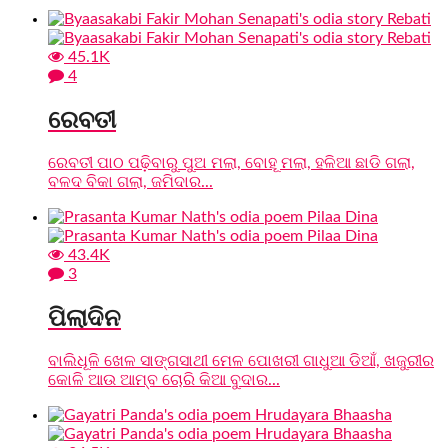
45.1K
4
ରେବତୀ
ରେବତୀ ପାଠ ପଢ଼ିବାରୁ ପୁଅ ମଲା, ବୋହୂ ମଲା, ହଳିଆ ଛାଡି ଗଲା,
ବଳଦ ବିକା ଗଲା, ଜମିଦାର...
43.4K
3
ପିଲାଦିନ
ବାଲିଧୂଳି ଖେଳ ସାଙ୍ଗସାଥୀ ମେଳ ପୋଖରୀ ଗାଧୁଆ ଡିଆଁ, ଖଜୁରୀର
କୋଳି ଆଉ ଆମ୍ବ ଚୋରି କିଆ ବୁଦାର...