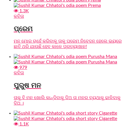
1.3K
କବିତା
ପ୍ରେମ
ମନ ମୋର ଚାହେଁ କରିବାକୁ ତାକୁ ପ୍ରେମ ନିବେଦନ ହେଲେ ଭୟରେ
ଛାତି ଥରି ଯାଉଛି ହେବ କାଳେ ପ୍ରତ୍ୟାଖାନ!
979
କବିତା
ପୁରୁଷ ମନ
ତାକୁ ବି ମନ ଖୋଲି କାନ୍ଦିବାକୁ ଦିଅ ତା ମନର ବ୍ୟଥାକୁ ଢାଳିବାକୁ
ଦିଅ ।
1.1K