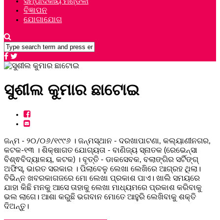
ସମ୍ପାଦକୀୟ ମଣ୍ଡଳୀ
ବିଜ୍ଞାପନ
ଯୋଗାଯୋଗ
ସୁଶୀଲ କୁମାର ଛାଟୋଇ
ଜନ୍ମ - ୨୦/୦୬/୧୯୯୬ । ଜନ୍ମସ୍ଥାନ - ଦରଖାପାଟଣା, କଲ୍ୟାଣୀନଗର,
କଟକ-୧୩ । ଶିକ୍ଷାଗତ ଯୋଗ୍ୟତା - ବାଣିଜ୍ୟ ସ୍ନାତକ (ରେଭେନ୍ସା
ବିଶ୍ଵବିଦ୍ୟାଳୟ, କଟକ) । ବୃତ୍ତି - ଡାକସେବକ, ବଲାଙ୍ଗିର ସର୍ଟିଙ୍ଗ୍
ଅଫିସ୍, ଭାରତ ସରକାର । ପିଲାବେଳୁ ଲେଖା ଲେଖିରେ ଆଗ୍ରହ ଥିଲା।
ବିଭିନ୍ନ ଖବରକାଗଜରେ ମୋ ଲେଖା ପ୍ରକାଶ ପାଏ। ଖାଲି ସମୟରେ
ଯାହା କିଛି ମନକୁ ଆସେ ତାହାକୁ ଲେଖା ମାଧ୍ୟମରେ ପ୍ରକାଶ କରିବାକୁ
ଭଲ ଲାଗେ। ଆଶା କରୁଛି ଭଗବାନ ମୋତେ ଆହୁରି ଲେଖିବାକୁ ଶକ୍ତି
ଦିଅନ୍ତୁ।