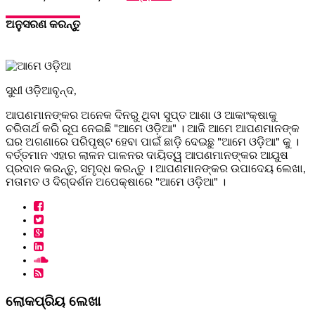
ଅନୁସରଣ କରନ୍ତୁ
ସୁଧୀ ଓଡ଼ିଆବୃନ୍ଦ,
ଆପଣମାନଙ୍କର ଅନେକ ଦିନରୁ ଥିବା ସୁପ୍ତ ଆଶା ଓ ଆକାଂକ୍ଷାକୁ
ଚରିତାର୍ଥ କରି ରୂପ ନେଇଛି "ଆମେ ଓଡ଼ିଆ" । ଆଜି ଆମେ ଆପଣମାନଙ୍କ
ଘର ଅଗଣାରେ ପରିପୃଷ୍ଟ ହେବା ପାଇଁ ଛାଡ଼ି ଦେଇଛୁ "ଆମେ ଓଡ଼ିଆ" କୁ ।
ବର୍ତ୍ତମାନ ଏହାର ଲାଳନ ପାଳନର ଦାୟିତ୍ୱ ଆପଣମାନଙ୍କର ଆୟୁଷ
ପ୍ରଦାନ କରନ୍ତୁ, ସମୃଦ୍ଧ କରନ୍ତୁ । ଆପଣମାନଙ୍କର ଉପାଦେୟ ଲେଖା,
ମତାମତ ଓ ଦିଗ୍ଦର୍ଶନ ଅପେକ୍ଷାରେ "ଆମେ ଓଡ଼ିଆ" ।
ଲୋକପ୍ରିୟ ଲେଖା