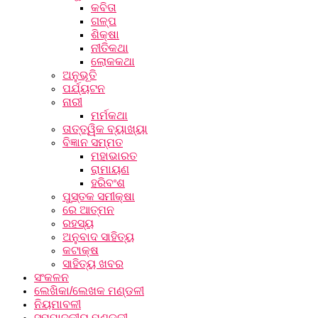
କବିତା
ଗଳ୍ପ
ଶିକ୍ଷା
ନୀତିକଥା
ଲୋକକଥା
ଅନୁଭୂତି
ପର୍ଯ୍ୟଟନ
ନାରୀ
ମର୍ମକଥା
ତାତ୍ତ୍ୱିକ ବ୍ୟାଖ୍ୟା
ବିଜ୍ଞାନ ସମ୍ମତ
ମହାଭାରତ
ରାମାୟଣ
ହରିବଂଶ
ପୁସ୍ତକ ସମୀକ୍ଷା
ରେ ଆତ୍ମନ
ରହସ୍ୟ
ଅନୁବାଦ ସାହିତ୍ୟ
କଟାକ୍ଷ
ସାହିତ୍ୟ ଖବର
ସଂକଳନ
ଲେଖିକା/ଲେଖକ ମଣ୍ଡଳୀ
ନିୟମାବଳୀ
ସମ୍ପାଦକୀୟ ମଣ୍ଡଳୀ