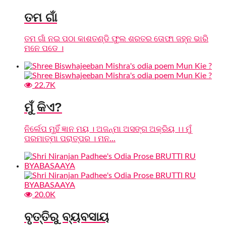
ତମ ଗାଁ
ତମ ଗାଁ ନଇ ପଠା କାଶତଣ୍ଡି ଫୁଲ ଶରତର ତୋଫା ଜହ୍ନ ଭାରି
ମନେ ପଡେ ।
22.7K
ମୁଁ କିଏ?
ନିର୍ଲେପ ମୁହିଁ ଜ୍ଞାନ ମୟ । ଅଜନ୍ମା ଅସଙ୍ଗ ଅକ୍ରିୟ ।। ମୁଁ
ପରମାତ୍ମା ପରାତ୍ପର । ମନ...
20.0K
ବୃତ୍ତିରୁ ବ୍ୟବସାୟ