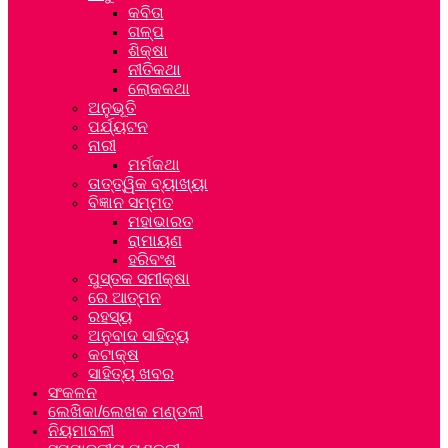
କବିତା
ଗଳ୍ପ
ଶିକ୍ଷା
ନୀତିକଥା
ଲୋକକଥା
ଅନୁଭୂତି
ପର୍ଯ୍ୟଟନ
ନାରୀ
ମର୍ମକଥା
ତାତ୍ତ୍ୱିକ ବ୍ୟାଖ୍ୟା
ବିଜ୍ଞାନ ସମ୍ମତ
ମହାଭାରତ
ରାମାୟଣ
ହରିବଂଶ
ପୁସ୍ତକ ସମୀକ୍ଷା
ରେ ଆତ୍ମନ
ରହସ୍ୟ
ଅନୁବାଦ ସାହିତ୍ୟ
କଟାକ୍ଷ
ସାହିତ୍ୟ ଖବର
ସଂକଳନ
ଲେଖିକା/ଲେଖକ ମଣ୍ଡଳୀ
ନିୟମାବଳୀ