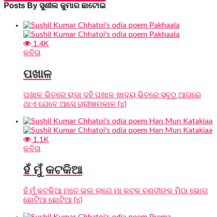
Posts By ସୁଶୀଲ କୁମାର ଛାଟୋଇ
1.4K
କବିତା
ପଖାଳ
ପଖାଳ ଭିତରେ ରାଜା ଦହି ପଖାଳ ଖାଦ୍ୟ ଭିତରେ ସବୁଠୁ ଆଗରେ
ଥାଏ ଯେବେ ଆସେ ଗ୍ରୀଷ୍ମକାଳ (୪)
1.1K
କବିତା
ହଁ ମୁଁ କଟକିଆ
ହଁ ମୁଁ କଟକିଆ ମତେ ଭଲ ଲାଗେ ମା କଟକ ଚଣ୍ଡୀଙ୍କ ମିଠା ଭୋଗ
ଛୋଟିଆ ଛୋଟିଆ (୪)