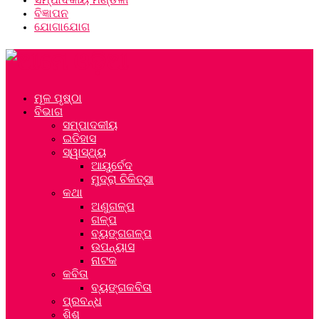
ବିଜ୍ଞାପନ
ଯୋଗାଯୋଗ
ମୂଳ ପୃଷ୍ଠା
ବିଭାଗ
ସମ୍ପାଦକୀୟ
ଇତିହାସ
ସ୍ୱାସ୍ଥ୍ୟ
ଆୟୁର୍ବେଦ
ମୁଦ୍ରା ଚିକିତ୍ସା
କଥା
ଅଣୁଗଳ୍ପ
ଗଳ୍ପ
ବ୍ୟଙ୍ଗଗଳ୍ପ
ଉପନ୍ୟାସ
ନାଟକ
କବିତା
ବ୍ୟଙ୍ଗକବିତା
ପ୍ରବନ୍ଧ
ଶିଶୁ