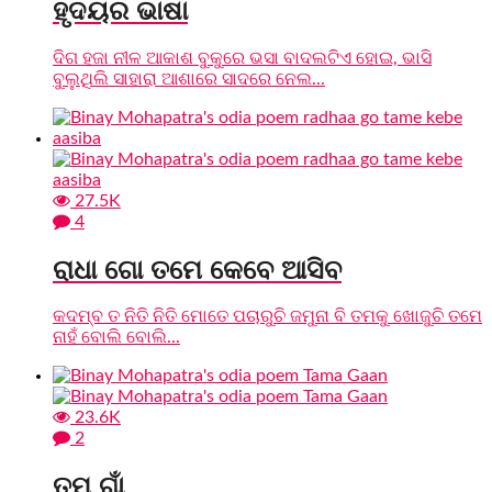
ହୃଦୟର ଭାଷା
ଦିଗ ହଜା ନୀଳ ଆକାଶ ବୁକୁରେ ଭସା ବାଦଲଟିଏ ହୋଇ, ଭାସି
ବୁଲୁଥିଲି ସାହାରା ଆଶାରେ ସାଦରେ ନେଲ...
27.5K
4
ରାଧା ଗୋ ତମେ କେବେ ଆସିବ
କଦମ୍ବ ତ ନିତି ନିତି ମୋତେ ପଚାରୁଚି ଜମୁନା ବି ତମକୁ ଖୋଜୁଚି ତମେ
ନାହଁ ବୋଲି ବୋଲି...
23.6K
2
ତମ ଗାଁ