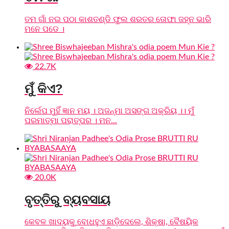
ତମ ଗାଁ ନଇ ପଠା କାଶତଣ୍ଡି ଫୁଲ ଶରତର ତୋଫା ଜହ୍ନ ଭାରି
ମନେ ପଡେ ।
22.7K
ମୁଁ କିଏ?
ନିର୍ଲେପ ମୁହିଁ ଜ୍ଞାନ ମୟ । ଅଜନ୍ମା ଅସଙ୍ଗ ଅକ୍ରିୟ ।। ମୁଁ
ପରମାତ୍ମା ପରାତ୍ପର । ମନ...
20.0K
ବୃତ୍ତିରୁ ବ୍ୟବସାୟ
କେବଳ ଖାଦ୍ୟକୁ ବୋଧହୁଏ ଛାଡ଼ିଦେଲେ, ଶିକ୍ଷା, ବୈଷୟିକ