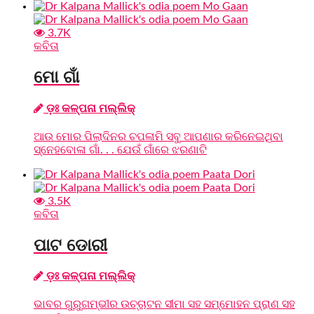
3.7K
କବିତା
ମୋ ଗାଁ
ଡ଼ଃ କଳ୍ପନା ମଲ୍ଲିକ୍‌
ଆଉ ମୋର ପିଲାଦିନର ଚପଳାମି ସବୁ ଆପଣାର କରିନେଇଥିବା
ସ୍ନେହବୋଳା ଗାଁ. . . ଯେଉଁ ଗାଁରେ ଝରଣାଟି
3.5K
କବିତା
ପାଟ ଡୋରୀ
ଡ଼ଃ କଳ୍ପନା ମଲ୍ଲିକ୍‌
ଭାବର ଗୁରୁଗମ୍ଭୀର ଉଚ୍ଚାଟନ ସୀମା ସହ ସମ୍ମୋହନ ପ୍ରାଣ ସହ