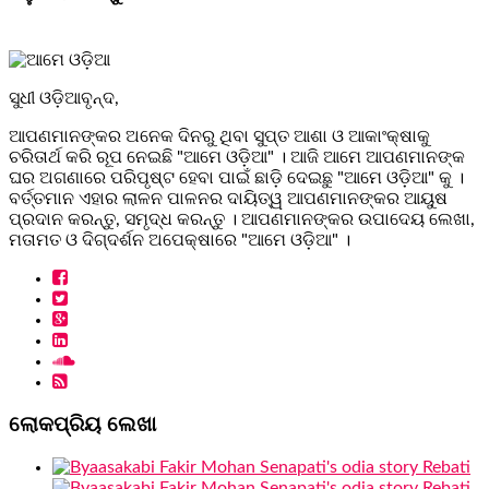
ସୁଧୀ ଓଡ଼ିଆବୃନ୍ଦ,
ଆପଣମାନଙ୍କର ଅନେକ ଦିନରୁ ଥିବା ସୁପ୍ତ ଆଶା ଓ ଆକାଂକ୍ଷାକୁ
ଚରିତାର୍ଥ କରି ରୂପ ନେଇଛି "ଆମେ ଓଡ଼ିଆ" । ଆଜି ଆମେ ଆପଣମାନଙ୍କ
ଘର ଅଗଣାରେ ପରିପୃଷ୍ଟ ହେବା ପାଇଁ ଛାଡ଼ି ଦେଇଛୁ "ଆମେ ଓଡ଼ିଆ" କୁ ।
ବର୍ତ୍ତମାନ ଏହାର ଲାଳନ ପାଳନର ଦାୟିତ୍ୱ ଆପଣମାନଙ୍କର ଆୟୁଷ
ପ୍ରଦାନ କରନ୍ତୁ, ସମୃଦ୍ଧ କରନ୍ତୁ । ଆପଣମାନଙ୍କର ଉପାଦେୟ ଲେଖା,
ମତାମତ ଓ ଦିଗ୍ଦର୍ଶନ ଅପେକ୍ଷାରେ "ଆମେ ଓଡ଼ିଆ" ।
ଲୋକପ୍ରିୟ ଲେଖା