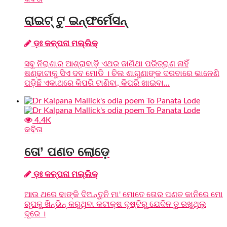
ରାଇଟ୍‌ ଟୁ ଇନ୍‌ଫର୍ମେସନ୍‌
ଡ଼ଃ କଳ୍ପନା ମଲ୍ଲିକ୍‌
ସବୁ ନିରାଶାର ଆଶ୍ରାବାଡ଼ି ଏଥର ଜାଣିଥା ପରିତ୍ରାଣ ନାହିଁ
ଷଣ୍ଢାଟାକୁ ସିଏ ଦବ ମୋଡି । ଚିଲ ଶାଗୁଣାଙ୍କ ଦରବାରେ ଭାଳେଣି
ପଡ଼ିଛି ଏକାଥରେ କିପରି ଟାଣିବା, କିପରି ଖାଇବା...
4.4K
କବିତା
ତୋ’ ପଣତ ଲୋଡ଼େ
ଡ଼ଃ କଳ୍ପନା ମଲ୍ଲିକ୍‌
ଆଉ ଥରେ ଢାଙ୍କି ଦିଅନ୍ତୁନି ମା' ମୋତେ ତୋର ପଣତ କାନିରେ ମୋ
ରୂପକୁ ଖିନ୍‌ଭିନ୍ କରୁଥିବା କଟାକ୍ଷ ଦୃଷ୍ଟିରୁ ଯେଦିନ ତୁ ରଖୁଥିଲୁ
ଦୂରେ ।