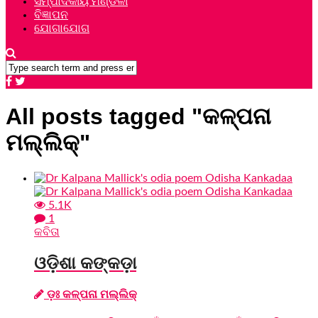
ସମ୍ପାଦକୀୟ ମଣ୍ଡଳୀ
ବିଜ୍ଞାପନ
ଯୋଗାଯୋଗ
All posts tagged "କଳ୍ପନା
ମଲ୍ଲିକ୍"
5.1K
1
କବିତା
ଓଡ଼ିଶା କଙ୍କଡ଼ା
ଡ଼ଃ କଳ୍ପନା ମଲ୍ଲିକ୍‌