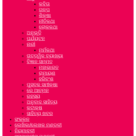
କବିତା
ଗଳ୍ପ
ଶିକ୍ଷା
ନୀତିକଥା
ଲୋକକଥା
ଅନୁଭୂତି
ପର୍ଯ୍ୟଟନ
ନାରୀ
ମର୍ମକଥା
ତାତ୍ତ୍ୱିକ ବ୍ୟାଖ୍ୟା
ବିଜ୍ଞାନ ସମ୍ମତ
ମହାଭାରତ
ରାମାୟଣ
ହରିବଂଶ
ପୁସ୍ତକ ସମୀକ୍ଷା
ରେ ଆତ୍ମନ
ରହସ୍ୟ
ଅନୁବାଦ ସାହିତ୍ୟ
କଟାକ୍ଷ
ସାହିତ୍ୟ ଖବର
ସଂକଳନ
ଲେଖିକା/ଲେଖକ ମଣ୍ଡଳୀ
ନିୟମାବଳୀ