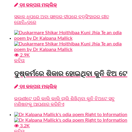
ଡ଼ଃ କଳ୍ପନା ମଲ୍ଲିକ୍‌
ସକାଳ ଧୂପରେ ଅବା ସଞ୍ଜର ଦୀପରେ ବଡ଼ସିଂହାରର ଗୀତ
ଗୋବିନ୍ଦରେ
2.9K
କବିତା
ଦୁଷ୍କର୍ମରେ ଶିକାର ହୋଇଥିବା କୁନି ଝିଅ ଟେ
ଡ଼ଃ କଳ୍ପନା ମଲ୍ଲିକ୍‌
ଭଉଣୀଟେ ପରି କାଲି କାଲି ଚାଲି ଶିଖିଥିବା କୁନି ଝିଅଟେ ସବୁ
ମଣିଷଙ୍କୁ ଆପଣାର କରିନିଏ
3.2K
କବିତା