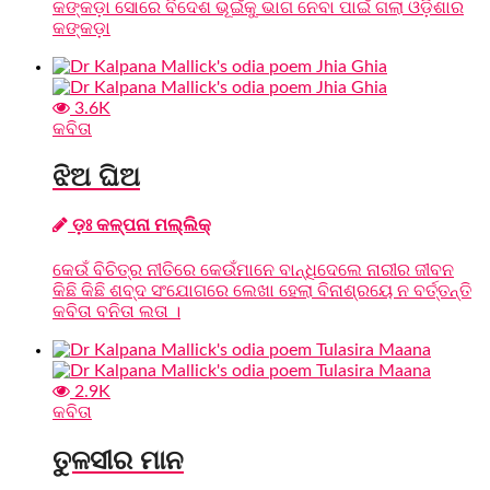
କଙ୍କଡ଼ା ସୋରେ ବିଦେଶ ଭୂଇଁକୁ ଭାଗ ନେବା ପାଇଁ ଗଲା ଓଡ଼ିଶାର
କଙ୍କଡ଼ା
3.6K
କବିତା
ଝିଅ ଘିଅ
ଡ଼ଃ କଳ୍ପନା ମଲ୍ଲିକ୍‌
କେଉଁ ବିଚିତ୍ର ନୀତିରେ କେଉଁମାନେ ବାନ୍ଧିଦେଲେ ନାରୀର ଜୀବନ
କିଛି କିଛି ଶବ୍ଦ ସଂଯୋଗରେ ଲେଖା ହେଲା ବିନାଶ୍ରୟେ ନ ବର୍ତ୍ତନ୍ତି
କବିତା ବନିତା ଲତା ।
2.9K
କବିତା
ତୁଳସୀର ମାନ