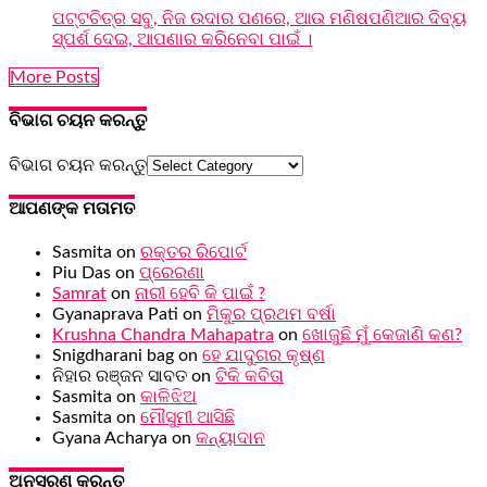
ପଟ୍ଟଚିତ୍ର ସବୁ, ନିଜ ଉଦାର ପଣରେ, ଆଉ ମଣିଷପଣିଆର ଦିବ୍ୟ
ସ୍ପର୍ଶ ଦେଇ, ଆପଣାର କରିନେବା ପାଇଁ ।
More Posts
ବିଭାଗ ଚୟନ କରନ୍ତୁ
ବିଭାଗ ଚୟନ କରନ୍ତୁ
ଆପଣଙ୍କ ମତାମତ
Sasmita
on
ରକ୍ତର ରିପୋର୍ଟ
Piu Das
on
ପ୍ରେରଣା
Samrat
on
ନାରୀ ହେବି କି ପାଇଁ ?
Gyanaprava Pati
on
ମିକୁର ପ୍ରଥମ ବର୍ଷା
Krushna Chandra Mahapatra
on
ଖୋଜୁଛି ମୁଁ କେଜାଣି କଣ?
Snigdharani bag
on
ହେ ଯାଦୁଗର କୃଷ୍ଣ
ନିହାର ରଞ୍ଜନ ସାବତ
on
ଟିକି କବିତା
Sasmita
on
କାଳିଝିଅ
Sasmita
on
ମୌସୁମୀ ଆସିଛି
Gyana Acharya
on
କନ୍ୟାଦାନ
ଅନୁସରଣ କରନ୍ତୁ