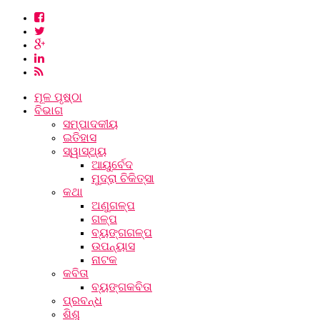
ମୂଳ ପୃଷ୍ଠା
ବିଭାଗ
ସମ୍ପାଦକୀୟ
ଇତିହାସ
ସ୍ୱାସ୍ଥ୍ୟ
ଆୟୁର୍ବେଦ
ମୁଦ୍ରା ଚିକିତ୍ସା
କଥା
ଅଣୁଗଳ୍ପ
ଗଳ୍ପ
ବ୍ୟଙ୍ଗଗଳ୍ପ
ଉପନ୍ୟାସ
ନାଟକ
କବିତା
ବ୍ୟଙ୍ଗକବିତା
ପ୍ରବନ୍ଧ
ଶିଶୁ