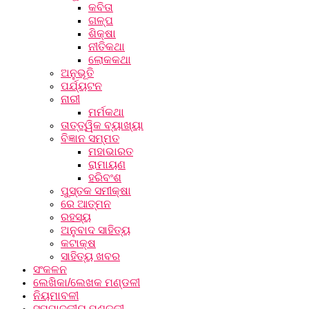
କବିତା
ଗଳ୍ପ
ଶିକ୍ଷା
ନୀତିକଥା
ଲୋକକଥା
ଅନୁଭୂତି
ପର୍ଯ୍ୟଟନ
ନାରୀ
ମର୍ମକଥା
ତାତ୍ତ୍ୱିକ ବ୍ୟାଖ୍ୟା
ବିଜ୍ଞାନ ସମ୍ମତ
ମହାଭାରତ
ରାମାୟଣ
ହରିବଂଶ
ପୁସ୍ତକ ସମୀକ୍ଷା
ରେ ଆତ୍ମନ
ରହସ୍ୟ
ଅନୁବାଦ ସାହିତ୍ୟ
କଟାକ୍ଷ
ସାହିତ୍ୟ ଖବର
ସଂକଳନ
ଲେଖିକା/ଲେଖକ ମଣ୍ଡଳୀ
ନିୟମାବଳୀ
ସମ୍ପାଦକୀୟ ମଣ୍ଡଳୀ