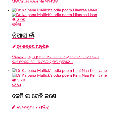
ପ୍ରତୀମାର ଶବ୍ଦ ସହ ସଂଳାପର
3.0K
କବିତା
ନିଆରା ନାଁ
ଡ଼ଃ କଳ୍ପନା ମଲ୍ଲିକ୍‌
ନିଶବ୍ଦର, ଶୂନ୍ୟତାର ଆଉ ମୋର ଅନ୍ତଃକରଣର ତମ କଥା
ଭାବିଦେଲେ ମୋ ଭିତରେ ସୁଖର ଫୁଆର ।
3.7K
କବିତା
କେହି ନା କେହି ଜଣେ
ଡ଼ଃ କଳ୍ପନା ମଲ୍ଲିକ୍‌