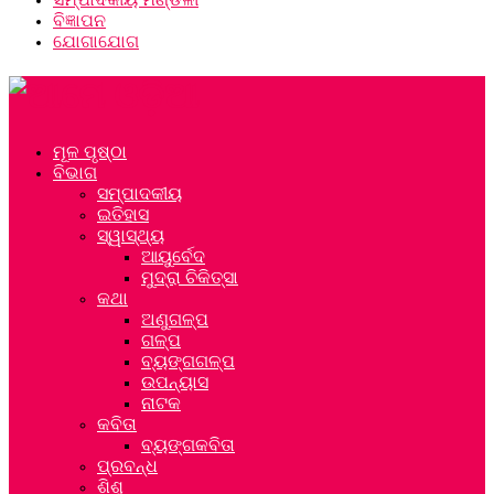
ବିଜ୍ଞାପନ
ଯୋଗାଯୋଗ
ମୂଳ ପୃଷ୍ଠା
ବିଭାଗ
ସମ୍ପାଦକୀୟ
ଇତିହାସ
ସ୍ୱାସ୍ଥ୍ୟ
ଆୟୁର୍ବେଦ
ମୁଦ୍ରା ଚିକିତ୍ସା
କଥା
ଅଣୁଗଳ୍ପ
ଗଳ୍ପ
ବ୍ୟଙ୍ଗଗଳ୍ପ
ଉପନ୍ୟାସ
ନାଟକ
କବିତା
ବ୍ୟଙ୍ଗକବିତା
ପ୍ରବନ୍ଧ
ଶିଶୁ