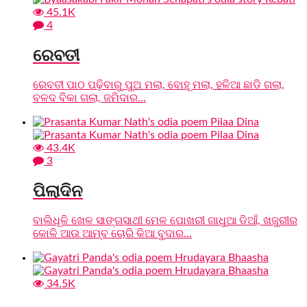
45.1K
4
ରେବତୀ
ରେବତୀ ପାଠ ପଢ଼ିବାରୁ ପୁଅ ମଲା, ବୋହୂ ମଲା, ହଳିଆ ଛାଡି ଗଲା,
ବଳଦ ବିକା ଗଲା, ଜମିଦାର...
43.4K
3
ପିଲାଦିନ
ବାଲିଧୂଳି ଖେଳ ସାଙ୍ଗସାଥୀ ମେଳ ପୋଖରୀ ଗାଧୁଆ ଡିଆଁ, ଖଜୁରୀର
କୋଳି ଆଉ ଆମ୍ବ ଚୋରି କିଆ ବୁଦାର...
34.5K