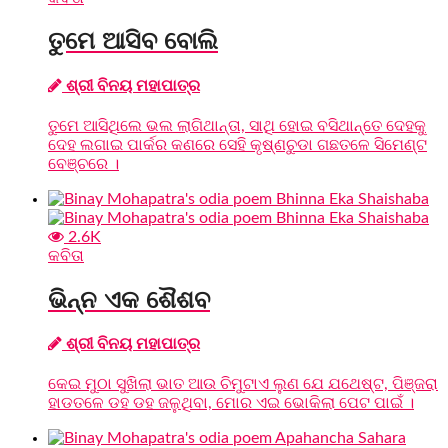
ତୁମେ ଆସିବ ବୋଲି
ଶ୍ରୀ ବିନୟ ମହାପାତ୍ର
ତୁମେ ଆସିଥିଲେ ଭଲ ଲାଗିଥାନ୍ତା, ସାଥି ହୋଇ ବସିଥାନ୍ତେ ଦେହକୁ
ଦେହ ଲଗାଇ ପାର୍କର କଣରେ ସେହି କୃଷ୍ଣଚୁଡା ଗଛତଳେ ସିମେଣ୍ଟ
ବେଞ୍ଚରେ ।
2.6K
କବିତା
ଭିନ୍ନ ଏକ ଶୈଶବ
ଶ୍ରୀ ବିନୟ ମହାପାତ୍ର
କେଇ ମୁଠା ସୁଖିଲା ଭାତ ଆଉ ଚିମୁଟାଏ ଲୁଣ ଯେ ଯଥେଷ୍ଟ, ପିଞ୍ଜରା
ହାଡତଳେ ଡହ ଡହ ଜଳୁଥିବା, ମୋର ଏଇ ଭୋକିଲା ପେଟ ପାଇଁ ।