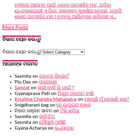
ନବୀନର ଆଗମନ ପାଇଁ, କେତେ ଉତ୍ସାହିତ ମନ, ଯଦିବା
ଯନ୍ତ୍ରଣାଦାୟୀ ଏ ପିଡା, ରକ୍ତାକ୍ତ କୁକ୍ଷିର ବେଦନା, ତଥାପି
କେତେ ଉତ୍ସାହିତ ମନ ! ନୂତନକୁ ଆଲିଙ୍ଗନ କରିବାର ଏ...
More Posts
ବିଭାଗ ଚୟନ କରନ୍ତୁ
ବିଭାଗ ଚୟନ କରନ୍ତୁ
ଆପଣଙ୍କ ମତାମତ
Sasmita
on
ରକ୍ତର ରିପୋର୍ଟ
Piu Das
on
ପ୍ରେରଣା
Samrat
on
ନାରୀ ହେବି କି ପାଇଁ ?
Gyanaprava Pati
on
ମିକୁର ପ୍ରଥମ ବର୍ଷା
Krushna Chandra Mahapatra
on
ଖୋଜୁଛି ମୁଁ କେଜାଣି କଣ?
Snigdharani bag
on
ହେ ଯାଦୁଗର କୃଷ୍ଣ
ନିହାର ରଞ୍ଜନ ସାବତ
on
ଟିକି କବିତା
Sasmita
on
କାଳିଝିଅ
Sasmita
on
ମୌସୁମୀ ଆସିଛି
Gyana Acharya
on
କନ୍ୟାଦାନ