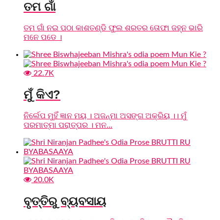
ତମ ଗାଁ
ତମ ଗାଁ ନଇ ପଠା କାଶତଣ୍ଡି ଫୁଲ ଶରତର ତୋଫା ଜହ୍ନ ଭାରି
ମନେ ପଡେ ।
22.7K
ମୁଁ କିଏ?
ନିର୍ଲେପ ମୁହିଁ ଜ୍ଞାନ ମୟ । ଅଜନ୍ମା ଅସଙ୍ଗ ଅକ୍ରିୟ ।। ମୁଁ
ପରମାତ୍ମା ପରାତ୍ପର । ମନ...
20.0K
ବୃତ୍ତିରୁ ବ୍ୟବସାୟ