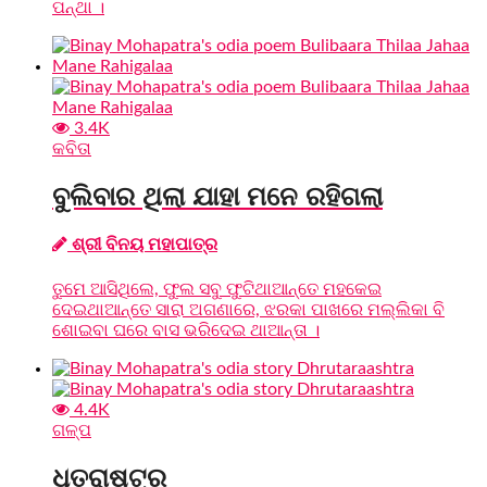
ପନ୍ଥା ।
3.4K
କବିତା
ବୁଲିବାର ଥିଲା ଯାହା ମନେ ରହିଗଲା
ଶ୍ରୀ ବିନୟ ମହାପାତ୍ର
ତୁମେ ଆସିଥିଲେ, ଫୁଲ ସବୁ ଫୁଟିଥାଆନ୍ତେ ମହକେଇ
ଦେଇଥାଆନ୍ତେ ସାରା ଅଗଣାରେ, ଝରକା ପାଖରେ ମଲ୍ଲିକା ବି
ଶୋଇବା ଘରେ ବାସ ଭରିଦେଇ ଥାଆନ୍ତା ।
4.4K
ଗଳ୍ପ
ଧୃତରାଷ୍ଟ୍ର