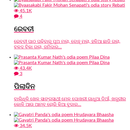
45.1K
4
ରେବତୀ
ରେବତୀ ପାଠ ପଢ଼ିବାରୁ ପୁଅ ମଲା, ବୋହୂ ମଲା, ହଳିଆ ଛାଡି ଗଲା,
ବଳଦ ବିକା ଗଲା, ଜମିଦାର...
43.4K
3
ପିଲାଦିନ
ବାଲିଧୂଳି ଖେଳ ସାଙ୍ଗସାଥୀ ମେଳ ପୋଖରୀ ଗାଧୁଆ ଡିଆଁ, ଖଜୁରୀର
କୋଳି ଆଉ ଆମ୍ବ ଚୋରି କିଆ ବୁଦାର...
34.5K