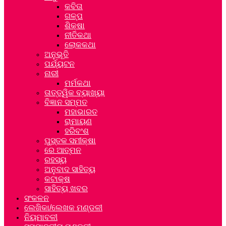
କବିତା
ଗଳ୍ପ
ଶିକ୍ଷା
ନୀତିକଥା
ଲୋକକଥା
ଅନୁଭୂତି
ପର୍ଯ୍ୟଟନ
ନାରୀ
ମର୍ମକଥା
ତାତ୍ତ୍ୱିକ ବ୍ୟାଖ୍ୟା
ବିଜ୍ଞାନ ସମ୍ମତ
ମହାଭାରତ
ରାମାୟଣ
ହରିବଂଶ
ପୁସ୍ତକ ସମୀକ୍ଷା
ରେ ଆତ୍ମନ
ରହସ୍ୟ
ଅନୁବାଦ ସାହିତ୍ୟ
କଟାକ୍ଷ
ସାହିତ୍ୟ ଖବର
ସଂକଳନ
ଲେଖିକା/ଲେଖକ ମଣ୍ଡଳୀ
ନିୟମାବଳୀ