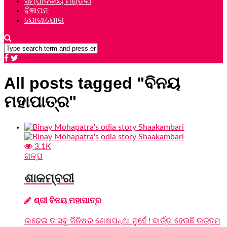
ସମ୍ପାଦକୀୟ ମଣ୍ଡଳୀ
ବିଜ୍ଞାପନ
ଯୋଗାଯୋଗ
All posts tagged "ବିନୟ
ମହାପାତ୍ର"
3.1K
ଗଳ୍ପ
ଶାକମ୍ବରୀ
ଶ୍ରୀ ବିନୟ ମହାପାତ୍ର
ଲଢେଇ ତ ସବୁ ଜିନିଷର ଶେଷପନ୍ଥା ନୁହେଁ ! ବାର୍ତ୍ତା ହେଉଛି ଉତ୍ତମ