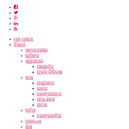
ମୂଳ ପୃଷ୍ଠା
ବିଭାଗ
ସମ୍ପାଦକୀୟ
ଇତିହାସ
ସ୍ୱାସ୍ଥ୍ୟ
ଆୟୁର୍ବେଦ
ମୁଦ୍ରା ଚିକିତ୍ସା
କଥା
ଅଣୁଗଳ୍ପ
ଗଳ୍ପ
ବ୍ୟଙ୍ଗଗଳ୍ପ
ଉପନ୍ୟାସ
ନାଟକ
କବିତା
ବ୍ୟଙ୍ଗକବିତା
ପ୍ରବନ୍ଧ
ଶିଶୁ