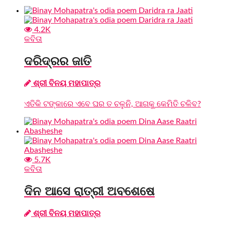
4.2K
କବିତା
ଦରିଦ୍ରର ଜାତି
ଶ୍ରୀ ବିନୟ ମହାପାତ୍ର
ଏତିକି ଟଙ୍କାରେ ଏବେ ଘର ତ ଚଳୁନି, ଆଗକୁ କେମିତି ଚଳିବ?
5.7K
କବିତା
ଦିନ ଆସେ ରାତ୍ରୀ ଅବଶେଷେ
ଶ୍ରୀ ବିନୟ ମହାପାତ୍ର