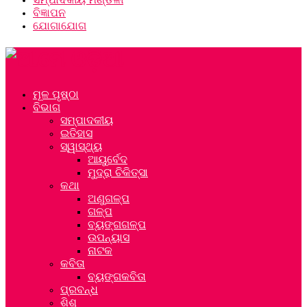
ବିଜ୍ଞାପନ
ଯୋଗାଯୋଗ
ମୂଳ ପୃଷ୍ଠା
ବିଭାଗ
ସମ୍ପାଦକୀୟ
ଇତିହାସ
ସ୍ୱାସ୍ଥ୍ୟ
ଆୟୁର୍ବେଦ
ମୁଦ୍ରା ଚିକିତ୍ସା
କଥା
ଅଣୁଗଳ୍ପ
ଗଳ୍ପ
ବ୍ୟଙ୍ଗଗଳ୍ପ
ଉପନ୍ୟାସ
ନାଟକ
କବିତା
ବ୍ୟଙ୍ଗକବିତା
ପ୍ରବନ୍ଧ
ଶିଶୁ