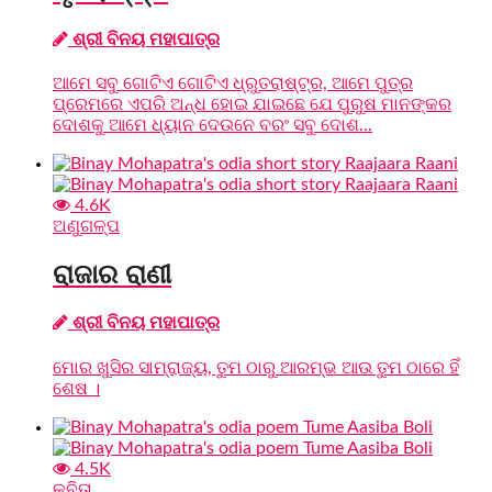
ଶ୍ରୀ ବିନୟ ମହାପାତ୍ର
ଆମେ ସବୁ ଗୋଟିଏ ଗୋଟିଏ ଧ୍ରୁତରାଷ୍ଟ୍ର, ଆମେ ପୁତ୍ର
ପ୍ରେମରେ ଏପରି ଅନ୍ଧ ହୋଇ ଯାଇଛେ ଯେ ପୁରୁଷ ମାନଙ୍କର
ଦୋଶକୁ ଆମେ ଧ୍ୟାନ ଦେଉନେ ବରଂ ସବୁ ଦୋଶ...
4.6K
ଅଣୁଗଳ୍ପ
ରାଜାର ରାଣୀ
ଶ୍ରୀ ବିନୟ ମହାପାତ୍ର
ମୋର ଖୁସିର ସାମ୍ରାଜ୍ୟ, ତୁମ ଠାରୁ ଆରମ୍ଭ ଆଉ ତୁମ ଠାରେ ହିଁ
ଶେଷ ।
4.5K
କବିତା