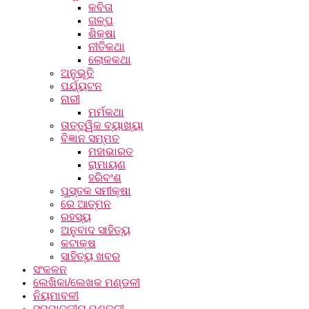
କବିତା
ଗଳ୍ପ
ଶିକ୍ଷା
ନୀତିକଥା
ଲୋକକଥା
ଅନୁଭୂତି
ପର୍ଯ୍ୟଟନ
ନାରୀ
ମର୍ମକଥା
ତାତ୍ତ୍ୱିକ ବ୍ୟାଖ୍ୟା
ବିଜ୍ଞାନ ସମ୍ମତ
ମହାଭାରତ
ରାମାୟଣ
ହରିବଂଶ
ପୁସ୍ତକ ସମୀକ୍ଷା
ରେ ଆତ୍ମନ
ରହସ୍ୟ
ଅନୁବାଦ ସାହିତ୍ୟ
କଟାକ୍ଷ
ସାହିତ୍ୟ ଖବର
ସଂକଳନ
ଲେଖିକା/ଲେଖକ ମଣ୍ଡଳୀ
ନିୟମାବଳୀ
ସମ୍ପାଦକୀୟ ମଣ୍ଡଳୀ