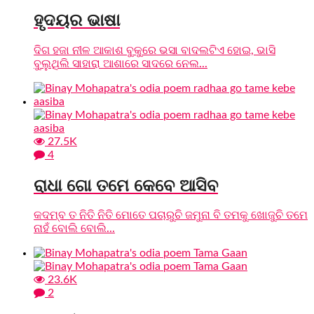
ହୃଦୟର ଭାଷା
ଦିଗ ହଜା ନୀଳ ଆକାଶ ବୁକୁରେ ଭସା ବାଦଲଟିଏ ହୋଇ, ଭାସି
ବୁଲୁଥିଲି ସାହାରା ଆଶାରେ ସାଦରେ ନେଲ...
27.5K
4
ରାଧା ଗୋ ତମେ କେବେ ଆସିବ
କଦମ୍ବ ତ ନିତି ନିତି ମୋତେ ପଚାରୁଚି ଜମୁନା ବି ତମକୁ ଖୋଜୁଚି ତମେ
ନାହଁ ବୋଲି ବୋଲି...
23.6K
2