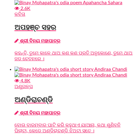
2.6K
କବିତା
ଅପହଞ୍ଚ ସହର
ଶ୍ରୀ ବିନୟ ମହାପାତ୍ର
କହନ୍ତି, ତୁମେ କାଳେ ଥାଅ କଣ କଣ ପ୍ରତି ଅନୁକୋଣେ, ତୁମେ ଥାଅ
ଜଡ ଚେତନରେ ।
4.8K
ଅଣୁଗଳ୍ପ
ଅଣ୍ଡିରାଚଣ୍ଡି
ଶ୍ରୀ ବିନୟ ମହାପାତ୍ର
ବୋଉ ବାରମ୍ବାର ପାଟି କରି କହୁଥାଏ ଯାଆନା, କଥା ଶୁଣିବନି
ପିଲାଟା, କେଡେ ଅଣ୍ଡିରାଚଣ୍ଡି ଝିଅଟା ସତେ ।