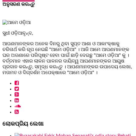
ଅନୁସରଣ କରନ୍ତୁ
ସୁଧୀ ଓଡ଼ିଆବୃନ୍ଦ,
ଆପଣମାନଙ୍କର ଅନେକ ଦିନରୁ ଥିବା ସୁପ୍ତ ଆଶା ଓ ଆକାଂକ୍ଷାକୁ
ଚରିତାର୍ଥ କରି ରୂପ ନେଇଛି "ଆମେ ଓଡ଼ିଆ" । ଆଜି ଆମେ ଆପଣମାନଙ୍କ
ଘର ଅଗଣାରେ ପରିପୃଷ୍ଟ ହେବା ପାଇଁ ଛାଡ଼ି ଦେଇଛୁ "ଆମେ ଓଡ଼ିଆ" କୁ ।
ବର୍ତ୍ତମାନ ଏହାର ଲାଳନ ପାଳନର ଦାୟିତ୍ୱ ଆପଣମାନଙ୍କର ଆୟୁଷ
ପ୍ରଦାନ କରନ୍ତୁ, ସମୃଦ୍ଧ କରନ୍ତୁ । ଆପଣମାନଙ୍କର ଉପାଦେୟ ଲେଖା,
ମତାମତ ଓ ଦିଗ୍ଦର୍ଶନ ଅପେକ୍ଷାରେ "ଆମେ ଓଡ଼ିଆ" ।
ଲୋକପ୍ରିୟ ଲେଖା