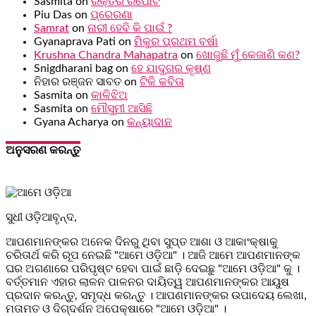
Sasmita
on
ରକ୍ତର ରିପୋର୍ଟ
Piu Das
on
ପ୍ରେରଣା
Samrat
on
ନାରୀ ହେବି କି ପାଇଁ ?
Gyanaprava Pati
on
ମିକୁର ପ୍ରଥମ ବର୍ଷା
Krushna Chandra Mahapatra
on
ଖୋଜୁଛି ମୁଁ କେଜାଣି କଣ?
Snigdharani bag
on
ହେ ଯାଦୁଗର କୃଷ୍ଣ
ନିହାର ରଞ୍ଜନ ସାବତ
on
ଟିକି କବିତା
Sasmita
on
କାଳିଝିଅ
Sasmita
on
ମୌସୁମୀ ଆସିଛି
Gyana Acharya
on
କନ୍ୟାଦାନ
ଅନୁସରଣ କରନ୍ତୁ
ସୁଧୀ ଓଡ଼ିଆବୃନ୍ଦ,
ଆପଣମାନଙ୍କର ଅନେକ ଦିନରୁ ଥିବା ସୁପ୍ତ ଆଶା ଓ ଆକାଂକ୍ଷାକୁ
ଚରିତାର୍ଥ କରି ରୂପ ନେଇଛି "ଆମେ ଓଡ଼ିଆ" । ଆଜି ଆମେ ଆପଣମାନଙ୍କ
ଘର ଅଗଣାରେ ପରିପୃଷ୍ଟ ହେବା ପାଇଁ ଛାଡ଼ି ଦେଇଛୁ "ଆମେ ଓଡ଼ିଆ" କୁ ।
ବର୍ତ୍ତମାନ ଏହାର ଲାଳନ ପାଳନର ଦାୟିତ୍ୱ ଆପଣମାନଙ୍କର ଆୟୁଷ
ପ୍ରଦାନ କରନ୍ତୁ, ସମୃଦ୍ଧ କରନ୍ତୁ । ଆପଣମାନଙ୍କର ଉପାଦେୟ ଲେଖା,
ମତାମତ ଓ ଦିଗ୍ଦର୍ଶନ ଅପେକ୍ଷାରେ "ଆମେ ଓଡ଼ିଆ" ।