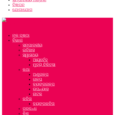
ବିଜ୍ଞାପନ
ଯୋଗାଯୋଗ
ମୂଳ ପୃଷ୍ଠା
ବିଭାଗ
ସମ୍ପାଦକୀୟ
ଇତିହାସ
ସ୍ୱାସ୍ଥ୍ୟ
ଆୟୁର୍ବେଦ
ମୁଦ୍ରା ଚିକିତ୍ସା
କଥା
ଅଣୁଗଳ୍ପ
ଗଳ୍ପ
ବ୍ୟଙ୍ଗଗଳ୍ପ
ଉପନ୍ୟାସ
ନାଟକ
କବିତା
ବ୍ୟଙ୍ଗକବିତା
ପ୍ରବନ୍ଧ
ଶିଶୁ