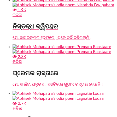
1.9K
କବିତା
ନିସ୍ତବ୍ଧ ଦ୍ୱିପହର
ମୋ କଳାରଙ୍ଗର ହୃଦୟରେ ; ପୁଳେ ଚର୍ବି ଚଢିଗଲାଣି ,
2.3K
କବିତା
ପ୍ରେମର ରାସ୍ତାରେ
ମୋ ସାଉଁଟା ଅନୁଭବ , ବଞ୍ଚିବାର ଗୁଡାଏ ରାସ୍ତାର ଦୋଛକି !
2.7K
କବିତା