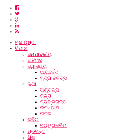
ମୂଳ ପୃଷ୍ଠା
ବିଭାଗ
ସମ୍ପାଦକୀୟ
ଇତିହାସ
ସ୍ୱାସ୍ଥ୍ୟ
ଆୟୁର୍ବେଦ
ମୁଦ୍ରା ଚିକିତ୍ସା
କଥା
ଅଣୁଗଳ୍ପ
ଗଳ୍ପ
ବ୍ୟଙ୍ଗଗଳ୍ପ
ଉପନ୍ୟାସ
ନାଟକ
କବିତା
ବ୍ୟଙ୍ଗକବିତା
ପ୍ରବନ୍ଧ
ଶିଶୁ