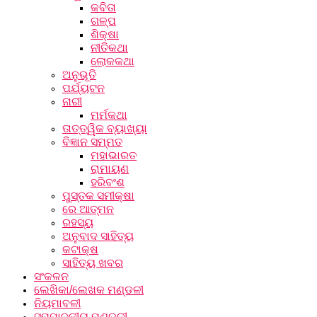
କବିତା
ଗଳ୍ପ
ଶିକ୍ଷା
ନୀତିକଥା
ଲୋକକଥା
ଅନୁଭୂତି
ପର୍ଯ୍ୟଟନ
ନାରୀ
ମର୍ମକଥା
ତାତ୍ତ୍ୱିକ ବ୍ୟାଖ୍ୟା
ବିଜ୍ଞାନ ସମ୍ମତ
ମହାଭାରତ
ରାମାୟଣ
ହରିବଂଶ
ପୁସ୍ତକ ସମୀକ୍ଷା
ରେ ଆତ୍ମନ
ରହସ୍ୟ
ଅନୁବାଦ ସାହିତ୍ୟ
କଟାକ୍ଷ
ସାହିତ୍ୟ ଖବର
ସଂକଳନ
ଲେଖିକା/ଲେଖକ ମଣ୍ଡଳୀ
ନିୟମାବଳୀ
ସମ୍ପାଦକୀୟ ମଣ୍ଡଳୀ