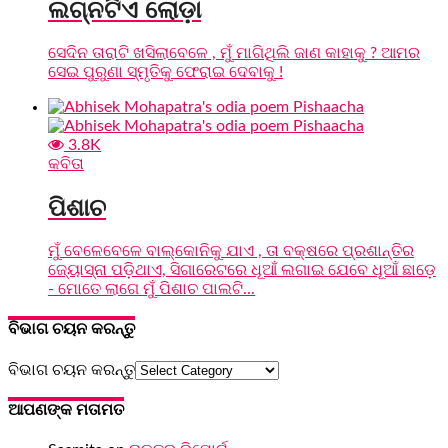
ଲଗ୍ନଟିଏ ଲୋଡ଼ା
ସେଦିନ ତାରାଟି ଖସିଲାବେଳେ , ମୁଁ ମାଗିଥିଲି ଜାଣ କାହାକୁ ? ଆମର
ସେଇ ପୁରୁଣା ସ୍ମୃତିକୁ ଫେରାଇ ଦେବାକୁ !
3.8K
କବିତା
ପିଶାଚ
ମୁଁ ବେଳେବେଳେ ବାଲ୍‌କୋନିକୁ ଯାଏ , ତା ବକ୍ଷରେ ପ୍ରଶାନ୍ତିର
ଜ୍ୟୋସ୍ନା ପଡ଼ିଥାଏ, ସିଗାରେଟରେ ଧୂଆଁ ଲଗାଇ ଯେବେ ଧୂଆଁ ଛାଡ଼େ
- ମୋତେ ଲାଗେ ମୁଁ ପିଶାଚ ପାଲଟି...
ବିଭାଗ ଚୟନ କରନ୍ତୁ
ବିଭାଗ ଚୟନ କରନ୍ତୁ
ଆପଣଙ୍କ ମତାମତ