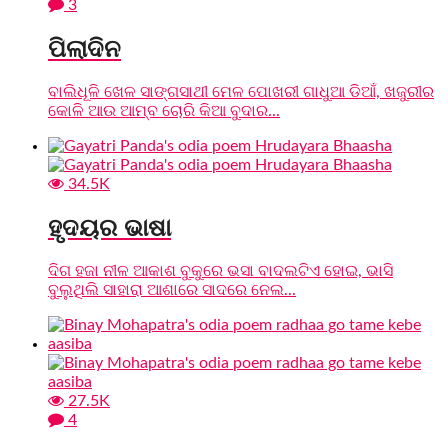
3
ପିଲାଦିନ
ବାଲିଧୂଳି ଖେଳ ସାଙ୍ଗସାଥୀ ମେଳ ପୋଖରୀ ଗାଧୁଆ ଡିଆଁ, ଖଜୁରୀର
କୋଳି ଆଉ ଆମ୍ବ ଚୋରି କିଆ ବୁଦାର...
34.5K
ହୃଦୟର ଭାଷା
ଦିଗ ହଜା ନୀଳ ଆକାଶ ବୁକୁରେ ଭସା ବାଦଲଟିଏ ହୋଇ, ଭାସି
ବୁଲୁଥିଲି ସାହାରା ଆଶାରେ ସାଦରେ ନେଲ...
27.5K
4