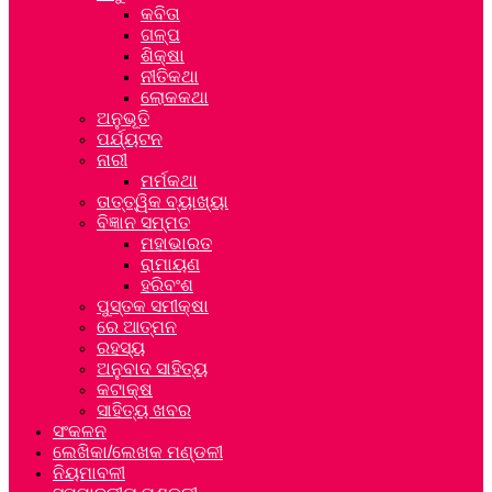
କବିତା
ଗଳ୍ପ
ଶିକ୍ଷା
ନୀତିକଥା
ଲୋକକଥା
ଅନୁଭୂତି
ପର୍ଯ୍ୟଟନ
ନାରୀ
ମର୍ମକଥା
ତାତ୍ତ୍ୱିକ ବ୍ୟାଖ୍ୟା
ବିଜ୍ଞାନ ସମ୍ମତ
ମହାଭାରତ
ରାମାୟଣ
ହରିବଂଶ
ପୁସ୍ତକ ସମୀକ୍ଷା
ରେ ଆତ୍ମନ
ରହସ୍ୟ
ଅନୁବାଦ ସାହିତ୍ୟ
କଟାକ୍ଷ
ସାହିତ୍ୟ ଖବର
ସଂକଳନ
ଲେଖିକା/ଲେଖକ ମଣ୍ଡଳୀ
ନିୟମାବଳୀ