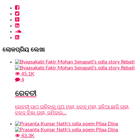
ଲୋକପ୍ରିୟ ଲେଖା
45.1K
4
ରେବତୀ
ରେବତୀ ପାଠ ପଢ଼ିବାରୁ ପୁଅ ମଲା, ବୋହୂ ମଲା, ହଳିଆ ଛାଡି ଗଲା,
ବଳଦ ବିକା ଗଲା, ଜମିଦାର...
43.3K