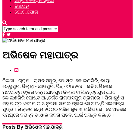
ସମ୍ପାଦକୀୟ ମଣ୍ଡଳୀ
ବିଜ୍ଞାପନ
ଯୋଗାଯୋଗ
ଅଭିଷେକ ମହାପାତ୍ର
ଠିକଣା - ଗ୍ରାମ - ରାମଦାସପୁର, ପୋଷ୍ଟ- କୋଲଣଗିରି, ଭାୟା -
ଇନ୍ଦୁପୁର, ଜିଲ୍ଲା - ଯାଜପୁର, ପିନ୍ -୭୫୪୨୧୪ । କବି ଅଭିଷେକ
ମହାପାତ୍ର ଙ୍କର ଜନ୍ମ ଯାଜପୁର ଜିଲ୍ଲା ବାଲିଚନ୍ଦ୍ରପୁର ଥାନା
କୋଲଣଗିରି ପୋଷ୍ଟ ଅନ୍ତର୍ଗତ ରାମଦାସପୁର ଗ୍ରାମରେ । ପିତା ଶୁଶିଷ
ମହାପାତ୍ର ଏବଂ ମାତା ଅନୁପମା ସାମଲ ଙ୍କର ସେ ଅଟନ୍ତି ଏକମାତ୍ର
ପୁତ୍ର । ତାଙ୍କର ଜନ୍ମ ୨୦୦୦ ମସିହା ଜୁନ ୩ ତାରିଖ ରେ , ସେ ଅବସର
ସମୟରେ ବିଭିନ୍ନ ଭାଷାର କବିତା ପଢିବା ପାଇଁ ପସନ୍ଦ କରନ୍ତି ।
Posts By ଅଭିଷେକ ମହାପାତ୍ର