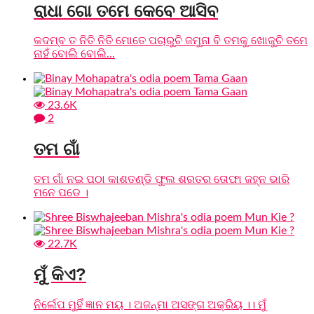
ରାଧା ଗୋ ତମେ କେବେ ଆସିବ
କଦମ୍ବ ତ ନିତି ନିତି ମୋତେ ପଚାରୁଚି ଜମୁନା ବି ତମକୁ ଖୋଜୁଚି ତମେ
ନାହଁ ବୋଲି ବୋଲି...
23.6K
2
ତମ ଗାଁ
ତମ ଗାଁ ନଇ ପଠା କାଶତଣ୍ଡି ଫୁଲ ଶରତର ତୋଫା ଜହ୍ନ ଭାରି
ମନେ ପଡେ ।
22.7K
ମୁଁ କିଏ?
ନିର୍ଲେପ ମୁହିଁ ଜ୍ଞାନ ମୟ । ଅଜନ୍ମା ଅସଙ୍ଗ ଅକ୍ରିୟ ।। ମୁଁ