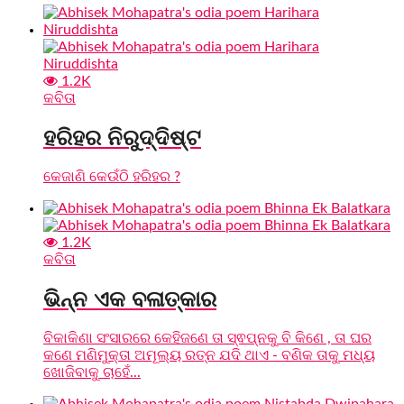
1.2K
କବିତା
ହରିହର ନିରୁଦ୍ଦିଷ୍ଟ
କେଜାଣି କେଉଁଠି ହରିହର ?
1.2K
କବିତା
ଭିନ୍ନ ଏକ ବଳାତ୍କାର
ବିକାକିଣା ସଂସାରରେ କେହିଜଣେ ତା ସ୍ଵପ୍ନକୁ ବି କିଣେ , ତା ଘର
କଣେ ମଣିମୁକ୍ତା ଅମୂଲ୍ୟ ରତ୍ନ ଯଦି ଥାଏ - ବଣିକ ତାକୁ ମଧ୍ୟ
ଖୋଜିବାକୁ ଚାହେଁ...