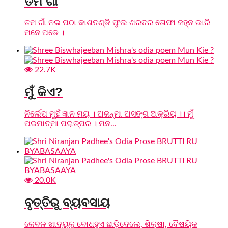
ତମ ଗାଁ
ତମ ଗାଁ ନଇ ପଠା କାଶତଣ୍ଡି ଫୁଲ ଶରତର ତୋଫା ଜହ୍ନ ଭାରି
ମନେ ପଡେ ।
22.7K
ମୁଁ କିଏ?
ନିର୍ଲେପ ମୁହିଁ ଜ୍ଞାନ ମୟ । ଅଜନ୍ମା ଅସଙ୍ଗ ଅକ୍ରିୟ ।। ମୁଁ
ପରମାତ୍ମା ପରାତ୍ପର । ମନ...
20.0K
ବୃତ୍ତିରୁ ବ୍ୟବସାୟ
କେବଳ ଖାଦ୍ୟକୁ ବୋଧହୁଏ ଛାଡ଼ିଦେଲେ, ଶିକ୍ଷା, ବୈଷୟିକ