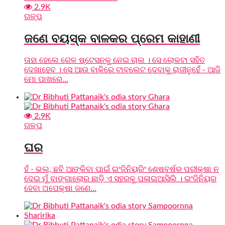
2.9K
ଗଳ୍ପ
ଜଣେ ବୟସ୍କ ବାଳକର ପ୍ରେମ କାହାଣୀ
ତାହା ହେଲେ ରେଳ ଷ୍ଟେସନକୁ ନେଇ ଚାଲ । ସେ ଲୋକଟା ସହିତ
ଦେଖାହେବ । ସେ ଆଉ ବାକିରେ ଟାବଲେଟ ଦେବାକୁ ରାଜୀନୁହେଁ - ଆଜି
ମୋ ପାଖରେ...
2.9K
ଗଳ୍ପ
ଘର
ହଁ - ଭଲ, ଛବି ଆଙ୍କିବା ପାଇଁ ଇଂଜିନିୟରିଂ ଶେଷବର୍ଷର ପରୀକ୍ଷା ନ
ଦେଇ ମୁଁ ବାଙ୍ଗାଲୋର ଛାଡ଼ି ଏ ସହରକୁ ପଳାଇଆସିଲି । ଇଂଜିନିୟର
ହେବା ଅପେକ୍ଷା ଜଣେ...