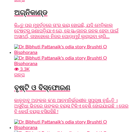
ଅଗ୍ନିକାଣ୍ଡ
କିନ୍ତୁ ପର ମୁହୂର୍ତ୍ତରେ ତା'ର ଭୟ ହୋଇଛି, ଯଦି ମେଡ଼ିକାଲ୍
ଟେଷ୍ଟରୁ ଜଣାପଡ଼ିଯାଏ ଯେ, ସେ ସନ୍ତାନର ଜନକ ହେବା ପାଇଁ
ଅସମର୍ଥ, ତାହାହେଲେ ନିଜର ପୋଡ଼ାମୁହଁ ଲୁଚାଇବା ଲାଗି...
3.3K
ଗଳ୍ପ
ବୃଷ୍ଟି ଓ ବିସ୍ଫୋରଣ
କାଳୁବାବୁ ଅଙ୍କଲ୍ କ'ଣ ଆତ୍ମନିର୍ଭରଶୀଳ ସୁପୁରୁଷ ନୁହଁନ୍ତି ।
ଅସୁବିଧା ଭିତରେ ତାଙ୍କର ବୟସ ଟିକିଏ ବେଶି ହୋଇଯାଇଛି । ତୋର
ବି କେଉଁ ବୟସ ବସିରହିଛି !