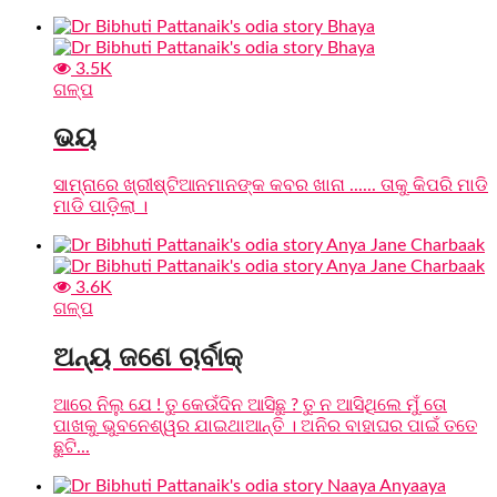
3.5K
ଗଳ୍ପ
ଭୟ
ସାମ୍ନାରେ ଖ୍ରୀଷ୍ଟିଆନମାନଙ୍କ କବର ଖାନା ...... ତାକୁ କିପରି ମାଡି
ମାଡି ପାଡ଼ିଲା ।
3.6K
ଗଳ୍ପ
ଅନ୍ୟ ଜଣେ ଚାର୍ବାକ୍
ଆରେ ନିଲୁ ଯେ ! ତୁ କେଉଁଦିନ ଆସିଛୁ ? ତୁ ନ ଆସିଥିଲେ ମୁଁ ତୋ
ପାଖକୁ ଭୁବନେଶ୍ୱର ଯାଇଥାଆନ୍ତି । ଅନିର ବାହାଘର ପାଇଁ ତତେ
ଛୁଟି...