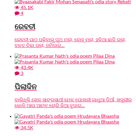
45.1K
4
ରେବତୀ
ରେବତୀ ପାଠ ପଢ଼ିବାରୁ ପୁଅ ମଲା, ବୋହୂ ମଲା, ହଳିଆ ଛାଡି ଗଲା,
ବଳଦ ବିକା ଗଲା, ଜମିଦାର...
43.4K
3
ପିଲାଦିନ
ବାଲିଧୂଳି ଖେଳ ସାଙ୍ଗସାଥୀ ମେଳ ପୋଖରୀ ଗାଧୁଆ ଡିଆଁ, ଖଜୁରୀର
କୋଳି ଆଉ ଆମ୍ବ ଚୋରି କିଆ ବୁଦାର...
34.5K