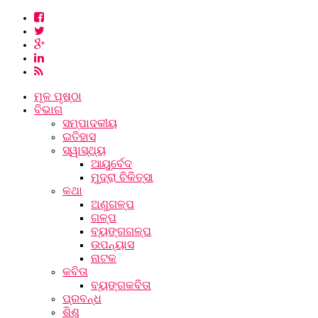
ମୂଳ ପୃଷ୍ଠା
ବିଭାଗ
ସମ୍ପାଦକୀୟ
ଇତିହାସ
ସ୍ୱାସ୍ଥ୍ୟ
ଆୟୁର୍ବେଦ
ମୁଦ୍ରା ଚିକିତ୍ସା
କଥା
ଅଣୁଗଳ୍ପ
ଗଳ୍ପ
ବ୍ୟଙ୍ଗଗଳ୍ପ
ଉପନ୍ୟାସ
ନାଟକ
କବିତା
ବ୍ୟଙ୍ଗକବିତା
ପ୍ରବନ୍ଧ
ଶିଶୁ