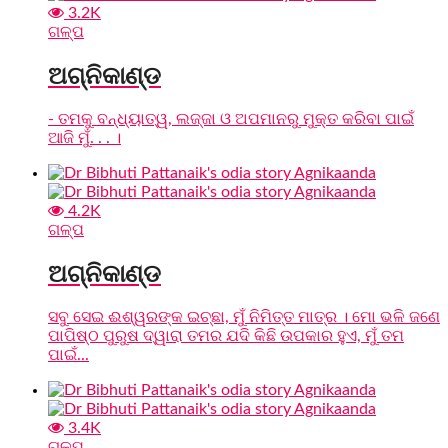
3.2K
ଗଳ୍ପ
ଅଗ୍ନିକାଣ୍ଡ
- ତମକୁ ବନ୍ଧ୍ୟାତ୍ୱ, ଲଜ୍ଜା ଓ ଅପମାନରୁ ମୁକ୍ତ କରିବା ପାଇଁ
ଆଜି ମୁଁ. . . ।
4.2K
ଗଳ୍ପ
ଅଗ୍ନିକାଣ୍ଡ
ସବୁ ସେଇ ଈଶ୍ୱରଙ୍କ ଇଚ୍ଛା, ମୁଁ ନିମିତ୍ତ ମାତ୍ର । ମୋ ଭଳି ଜଣେ
ପାପିଷ୍ଠ ପୁରୁଷ ଦ୍ୱାରା ତମର ଯଦି କିଛି ଉପକାର ହୁଏ, ମୁଁ ତମ
ପାଇଁ...
3.4K
ଗଳ୍ପ