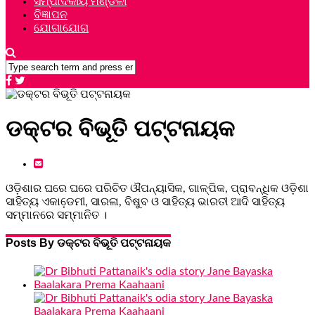
ସମ୍ପାଦକୀୟ ମଣ୍ଡଳୀ
ବିଜ୍ଞାପନ
ଯୋଗାଯୋଗ
ଡକ୍ଟର ବିଭୂତି ପଟ୍ଟନାୟକ
ଓଡ଼ିଶାର ଘରେ ଘରେ ପରିଚିତ ଔପନ୍ୟାସିକ, ଗାଳ୍ପିକ, ପ୍ରାବନ୍ଧିକ ଓଡ଼ିଶା
ସାହିତ୍ୟ ଏକାଡେ଼ମୀ, ସାରଳା, ବିଷୁବ ଓ ସାହିତ୍ୟ ଭାରତୀ ଆଦି ସାହିତ୍ୟ
ସମ୍ମାନରେ ସମ୍ମାନିତ ।
Posts By ଡକ୍ଟର ବିଭୂତି ପଟ୍ଟନାୟକ