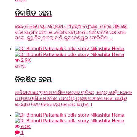
ନିକଷିତ ହେମ
ଜୟନ୍ତ ଜଣେ ସ୍ୱାସ୍ଥ୍ୟବାନ୍ ଅସୁସ୍ଥ ନପୁଂସକ, ତାଙ୍କ ଔରସରୁ
ତା'ର ସନ୍ତାନ ହେବାର କୌଣସି ସମ୍ଭାବନା ନାହିଁ ବୋଲି ଜାଣିଗଲା
ପରେ, ଜୁହୁ ବିଚ୍ ବଂଲୋ ଛାଡ଼ି ଭୁବନେଶ୍ୱର ଫେରିଯିବା...
2.9K
ଗଳ୍ପ
ନିକଷିତ ହେମ
ଆଦିବାସୀ ଛାତ୍ରାବାସ ବାର୍ଷିକ ଉତ୍ସବ ରାତିରେ, ଲୋଡ୍ ସେଡ଼ିଂ ବେଳେ
ଅପ୍ରତ୍ୟାଶିତ ଭାବରେ ଅନାର୍ଯ୍ୟ ପୁରୁଷ ପାଖରେ ଜଣେ ଆର୍ଯ୍ୟ
କନ୍ୟାର ଦେହ ନୈବେଦ୍ୟ ହୋଇଯାଇଥିଲା ।
6.0K
1