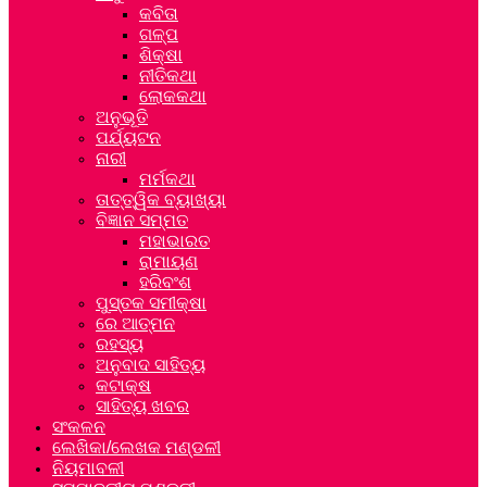
କବିତା
ଗଳ୍ପ
ଶିକ୍ଷା
ନୀତିକଥା
ଲୋକକଥା
ଅନୁଭୂତି
ପର୍ଯ୍ୟଟନ
ନାରୀ
ମର୍ମକଥା
ତାତ୍ତ୍ୱିକ ବ୍ୟାଖ୍ୟା
ବିଜ୍ଞାନ ସମ୍ମତ
ମହାଭାରତ
ରାମାୟଣ
ହରିବଂଶ
ପୁସ୍ତକ ସମୀକ୍ଷା
ରେ ଆତ୍ମନ
ରହସ୍ୟ
ଅନୁବାଦ ସାହିତ୍ୟ
କଟାକ୍ଷ
ସାହିତ୍ୟ ଖବର
ସଂକଳନ
ଲେଖିକା/ଲେଖକ ମଣ୍ଡଳୀ
ନିୟମାବଳୀ