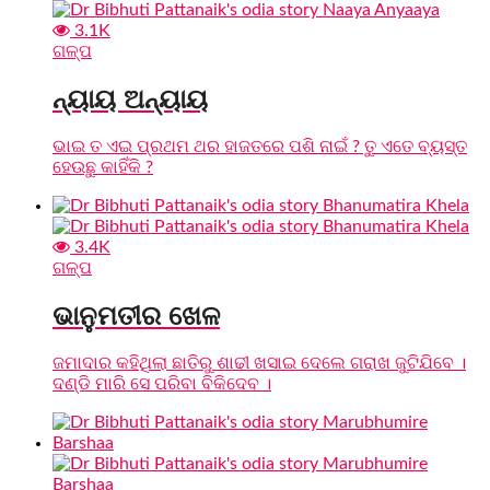
3.1K
ଗଳ୍ପ
ନ୍ୟାୟ ଅନ୍ୟାୟ
ଭାଇ ତ ଏଇ ପ୍ରଥମ ଥର ହାଜତରେ ପଶି ନାଇଁ ? ତୁ ଏତେ ବ୍ୟସ୍ତ
ହେଉଛୁ କାହିଁକି ?
3.4K
ଗଳ୍ପ
ଭାନୁମତୀର ଖେଳ
ଜମାଦାର କହିଥିଲା ଛାତିରୁ ଶାଢୀ ଖସାଇ ଦେଲେ ଗରାଖ ଜୁଟିଯିବେ ।
ଦଣ୍ଡି ମାରି ସେ ପରିବା ବିକିଦେବ ।