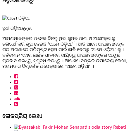
ଅନୁସରଣ କରନ୍ତୁ
ସୁଧୀ ଓଡ଼ିଆବୃନ୍ଦ,
ଆପଣମାନଙ୍କର ଅନେକ ଦିନରୁ ଥିବା ସୁପ୍ତ ଆଶା ଓ ଆକାଂକ୍ଷାକୁ
ଚରିତାର୍ଥ କରି ରୂପ ନେଇଛି "ଆମେ ଓଡ଼ିଆ" । ଆଜି ଆମେ ଆପଣମାନଙ୍କ
ଘର ଅଗଣାରେ ପରିପୃଷ୍ଟ ହେବା ପାଇଁ ଛାଡ଼ି ଦେଇଛୁ "ଆମେ ଓଡ଼ିଆ" କୁ ।
ବର୍ତ୍ତମାନ ଏହାର ଲାଳନ ପାଳନର ଦାୟିତ୍ୱ ଆପଣମାନଙ୍କର ଆୟୁଷ
ପ୍ରଦାନ କରନ୍ତୁ, ସମୃଦ୍ଧ କରନ୍ତୁ । ଆପଣମାନଙ୍କର ଉପାଦେୟ ଲେଖା,
ମତାମତ ଓ ଦିଗ୍ଦର୍ଶନ ଅପେକ୍ଷାରେ "ଆମେ ଓଡ଼ିଆ" ।
ଲୋକପ୍ରିୟ ଲେଖା