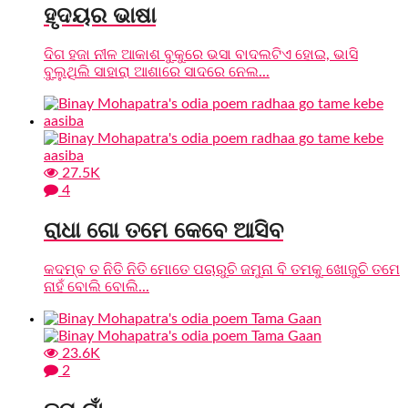
ହୃଦୟର ଭାଷା
ଦିଗ ହଜା ନୀଳ ଆକାଶ ବୁକୁରେ ଭସା ବାଦଲଟିଏ ହୋଇ, ଭାସି
ବୁଲୁଥିଲି ସାହାରା ଆଶାରେ ସାଦରେ ନେଲ...
27.5K
4
ରାଧା ଗୋ ତମେ କେବେ ଆସିବ
କଦମ୍ବ ତ ନିତି ନିତି ମୋତେ ପଚାରୁଚି ଜମୁନା ବି ତମକୁ ଖୋଜୁଚି ତମେ
ନାହଁ ବୋଲି ବୋଲି...
23.6K
2