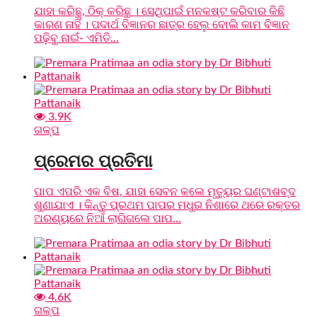
ଯାହା କରିଛୁ, ଠିକ୍ କରିଛୁ । ସେଥିପାଇଁ ମନକଷ୍ଟ କରିବାର କିଛି
କାରଣ ନାହିଁ । ପଦାର୍ଥ ବିଜ୍ଞାନର ଛାତ୍ର ହେଲୁ ବୋଲି କାମ ବିଜ୍ଞାନ
ପଢ଼ିବୁ ନାଇଁ- ଏମିତି...
3.9K
ଗଳ୍ପ
ପ୍ରେମର ପ୍ରତିମା
ପାପ ଏପରି ଏକ ବିଷ, ଯାହା ସେବନ କଲେ ମୃତ୍ୟୁର ଘଣ୍ଟାଶବ୍ଦ
ଶୁଣାଯାଏ । କିନ୍ତୁ ପ୍ରଥମ ପାପର ମଧୁର ନିଶାରେ ଥରେ ରକ୍ତର
ଅରଣ୍ୟରେ ନିଆଁ ଲାଗିଗଲେ ପାପ...
4.6K
ଗଳ୍ପ