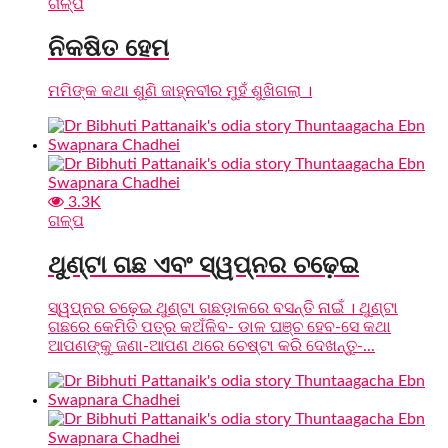
ଗଳ୍ପ
ନିକଷିତ ହେମ
ମମିଙ୍କ କଥା ଶୁଣି ଜାହ୍ନବୀର ମୁହଁ ଶୁଖିଗଲା ।
3.3K
ଗଳ୍ପ
ଥୁଣ୍ଟା ଗଛ ଏବଂ ସ୍ୱପ୍ନର ଚଢ଼େଇ
ସ୍ୱପ୍ନର ଚଢ଼େଇ ଥୁଣ୍ଟା ଗଛଡ଼ାଳରେ ବସନ୍ତି ନାଇଁ । ଥୁଣ୍ଟା
ଗଛରେ କେମିତି ପତ୍ର କଅଁଳିବ- ଡାଳ ଘଞ୍ଚ ହେବ-ସେ କଥା
ଆପଣଙ୍କୁ ଜଣା-ଆପଣ ଥରେ ଚେଷ୍ଟା କରି ଦେଖନ୍ତୁ-...