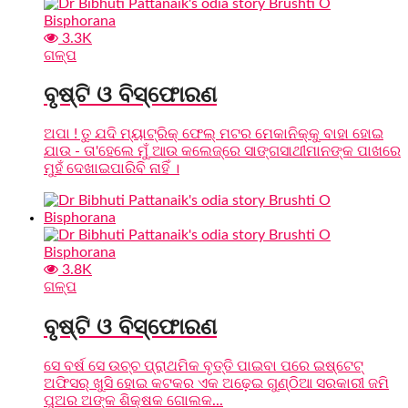
3.3K
ଗଳ୍ପ
ବୃଷ୍ଟି ଓ ବିସ୍ଫୋରଣ
ଅପା ! ତୁ ଯଦି ମ୍ୟାଟ୍ରିକ୍ ଫେଲ୍ ମଟର ମେକାନିକ୍‌କୁ ବାହା ହୋଇ
ଯାଉ - ତା'ହେଲେ ମୁଁ ଆଉ କଲେଜ୍‌ରେ ସାଙ୍ଗସାଥୀମାନଙ୍କ ପାଖରେ
ମୁହଁ ଦେଖାଇପାରିବି ନାହିଁ ।
3.8K
ଗଳ୍ପ
ବୃଷ୍ଟି ଓ ବିସ୍ଫୋରଣ
ସେ ବର୍ଷ ସେ ଉଚ୍ଚ ପ୍ରାଥମିକ ବୃତ୍ତି ପାଇବା ପରେ ଇଷ୍ଟେଟ୍
ଅଫିସର୍ ଖୁସି ହୋଇ କଟକର ଏକ ଅଢ଼େଇ ଗୁଣ୍ଠିଆ ସରକାରୀ ଜମି
ପୁଅର ଅଙ୍କ ଶିକ୍ଷକ ଗୋଲକ...