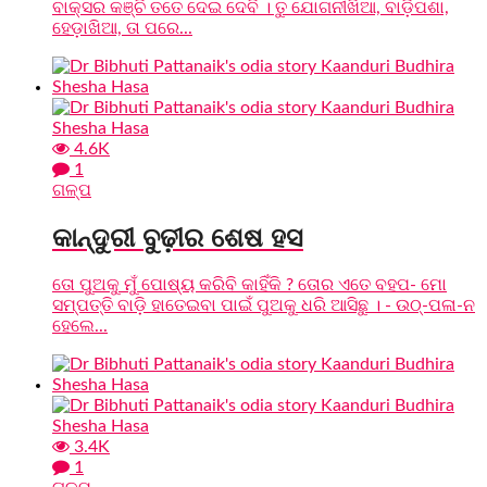
ବାକ୍ସର କଞ୍ଚି ତତେ ଦେଇ ଦେବି । ତୁ ଯୋଗନୀଖିଆ, ବାଡ଼ିପଶା,
ହେଡ଼ାଖିଆ, ତା ପରେ...
4.6K
1
ଗଳ୍ପ
କାନ୍ଦୁରୀ ବୁଢ଼ୀର ଶେଷ ହସ
ତୋ ପୁଅକୁ ମୁଁ ପୋଷ୍ୟ କରିବି କାହିଁକି ? ତୋର ଏତେ ବହପ- ମୋ
ସମ୍ପତ୍ତି ବାଡ଼ି ହାତେଇବା ପାଇଁ ପୁଅକୁ ଧରି ଆସିଛୁ । - ଉଠ୍-ପଳା-ନ
ହେଲେ...
3.4K
1