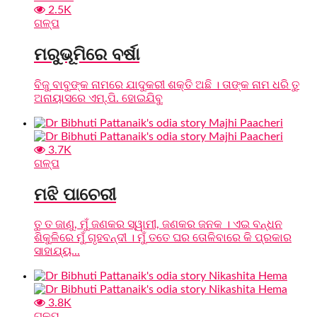
2.5K
ଗଳ୍ପ
ମରୁଭୂମିରେ ବର୍ଷା
ବିଜୁ ବାବୁଙ୍କ ନାମରେ ଯାଦୁକରୀ ଶକ୍ତି ଅଛି । ତାଙ୍କ ନାମ ଧରି ତୁ
ଅନାୟାସରେ ଏମ୍.ପି. ହୋଇଯିବୁ
3.7K
ଗଳ୍ପ
ମଝି ପାଚେରୀ
ତୁ ତ ଜାଣୁ, ମୁଁ ଜଣକର ସ୍ୱାମୀ, ଜଣକର ଜନକ । ଏଇ ବନ୍ଧନ
ଶିକୁଳିରେ ମୁଁ ଗୃହବନ୍ଦୀ । ମୁଁ ତତେ ଘର ତୋଳିବାରେ କି ପ୍ରକାର
ସାହାଯ୍ୟ...
3.8K
ଗଳ୍ପ