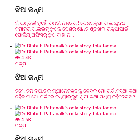
ଝିଅ ଜନ୍ମ
ମୁଁ ଅଣ୍ଡିରୀ ନୁହେଁ, ଚଣ୍ଡୀ ନିଶ୍ଚୟ ! ଦେଶରକ୍ଷା ପାଇଁ ଯୁଦ୍ଧ
ବିମାନର ପାଇଲଟ୍ ହୁଏ କି ଦେଶର ଶାନ୍ତି ଶୃଙ୍ଖଳା ରକ୍ଷାପାଇଁ
ପୋଲିସ୍ ଅଫିସର୍ ହୁଏ, ବାହା ନ...
4.4K
ଗଳ୍ପ
ଝିଅ ଜନ୍ମ
ତମେ ତମ ବ୍ୟାଙ୍କ ମ୍ୟାନେଜର୍‌ଙ୍କୁ କେବଳ ମୋ ଗର୍ଭାବସ୍ଥା କଥା
କହିଛ ନା ମୋ ଗର୍ଭରେ କନ୍ୟାଭ୍ରୁଣ ଥିବା କଥା ମଧ୍ୟ କହିଦେଇଛ ?
4.5K
ଗଳ୍ପ
ଝିଅ ଜନ୍ମ