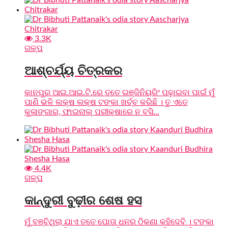
3.3K
ଗଳ୍ପ
ଆଶ୍ଚର୍ଯ୍ୟ ଚିତ୍ରକର
କାନପୁର ଆଇ.ଆଇ.ଟି.ରେ ତତେ ଇଞ୍ଜିନିୟରିଂ ପଢ଼ାଇବା ପାଇଁ ମୁଁ
ପାଣି ଭଳି ଲକ୍ଷ ଲକ୍ଷ ଟଙ୍କା ଖର୍ଚ୍ଚ କରିଛି । ତୁ ଏତେ
କୁଳାଙ୍ଗାର, ଫାଇନାଲ୍ ପରୀକ୍ଷାରେ ନ ବସି...
4.4K
ଗଳ୍ପ
କାନ୍ଦୁରୀ ବୁଢ଼ୀର ଶେଷ ହସ
ମୁଁ ବଞ୍ଚିଥିଲା ଯାଏ ତତେ ପୋତା ଧନର ଠିକଣା କହିଦେବି । ଟଙ୍କା