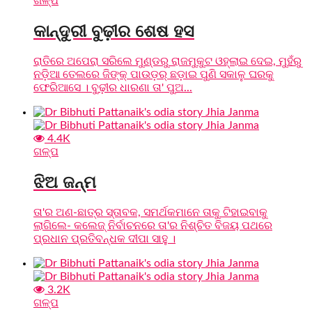
ଗଳ୍ପ
କାନ୍ଦୁରୀ ବୁଢ଼ୀର ଶେଷ ହସ
ରାତିରେ ଅପେରା ସରିଲେ ମୁଣ୍ଡରୁ ରାଜମୁକୁଟ ଓହ୍ଲାଇ ଦେଇ, ମୁହଁରୁ
ନଡ଼ିଆ ତେଲରେ ଜିଙ୍କ୍ ପାଉଡ଼ର୍ ଛଡ଼ାଇ ପୁଣି ସକାଳୁ ଘରକୁ
ଫେରିଆସେ । ବୁଢ଼ୀର ଧାରଣା ତା' ପୁଅ...
4.4K
ଗଳ୍ପ
ଝିଅ ଜନ୍ମ
ତା'ର ଅଣ-ଛାତ୍ର ସ୍ତାବକ, ସମର୍ଥକମାନେ ତାକୁ ଟିହାଇବାକୁ
ଲାଗିଲେ- କଲେଜ୍ ନିର୍ବାଚନରେ ତା'ର ନିଶ୍ଚିତ ବିଜୟ ପଥରେ
ପ୍ରଧାନ ପ୍ରତିବନ୍ଧକ ଦୀପା ସାହୁ ।
3.2K
ଗଳ୍ପ