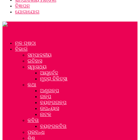
ବିଜ୍ଞାପନ
ଯୋଗାଯୋଗ
ମୂଳ ପୃଷ୍ଠା
ବିଭାଗ
ସମ୍ପାଦକୀୟ
ଇତିହାସ
ସ୍ୱାସ୍ଥ୍ୟ
ଆୟୁର୍ବେଦ
ମୁଦ୍ରା ଚିକିତ୍ସା
କଥା
ଅଣୁଗଳ୍ପ
ଗଳ୍ପ
ବ୍ୟଙ୍ଗଗଳ୍ପ
ଉପନ୍ୟାସ
ନାଟକ
କବିତା
ବ୍ୟଙ୍ଗକବିତା
ପ୍ରବନ୍ଧ
ଶିଶୁ