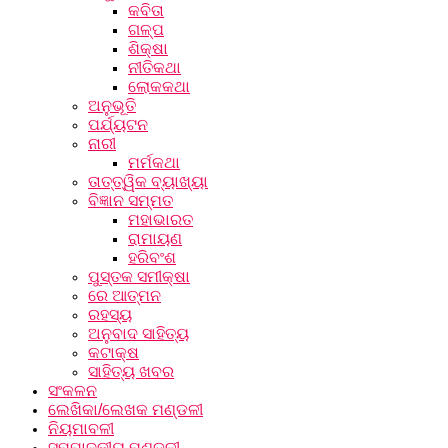
କବିତା
ଗଳ୍ପ
ଶିକ୍ଷା
ନୀତିକଥା
ଲୋକକଥା
ଅନୁଭୂତି
ପର୍ଯ୍ୟଟନ
ନାରୀ
ମର୍ମକଥା
ତାତ୍ତ୍ୱିକ ବ୍ୟାଖ୍ୟା
ବିଜ୍ଞାନ ସମ୍ମତ
ମହାଭାରତ
ରାମାୟଣ
ହରିବଂଶ
ପୁସ୍ତକ ସମୀକ୍ଷା
ରେ ଆତ୍ମନ
ରହସ୍ୟ
ଅନୁବାଦ ସାହିତ୍ୟ
କଟାକ୍ଷ
ସାହିତ୍ୟ ଖବର
ସଂକଳନ
ଲେଖିକା/ଲେଖକ ମଣ୍ଡଳୀ
ନିୟମାବଳୀ
ସମ୍ପାଦକୀୟ ମଣ୍ଡଳୀ