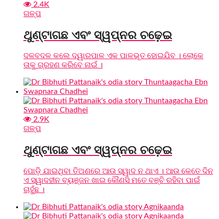
2.4K
ଗଳ୍ପ
ଥୁଣ୍ଟାଗଛ ଏବଂ ସ୍ୱପ୍ନର ଚଢ଼େଇ
ଦଳବଦଳ କଲେ ଦ୍ୱାରପାଳ ଏକ ପାଳଭୂତ ହୋଇଯିବ । ଲୋକେ
ତାକୁ ଗ୍ରହଣ କରିବେ ନାଇଁ ।
2.9K
ଗଳ୍ପ
ଥୁଣ୍ଟାଗଛ ଏବଂ ସ୍ୱପ୍ନର ଚଢ଼େଇ
ପୋଡ଼ି ଯାଇଥିବା ତିଅଣରେ ଆଉ ସ୍ୱାଦ ନ ଥାଏ । ଆଉ କେତେ ଦିନ
ଏ ସ୍ୱାଦହୀନ ବ୍ୟଞ୍ଜନ ଖାଇ କୌଣସି ମତେ ବଞ୍ଚି ରହିବା ପାଇଁ
ଚାହୁଁଛ ।