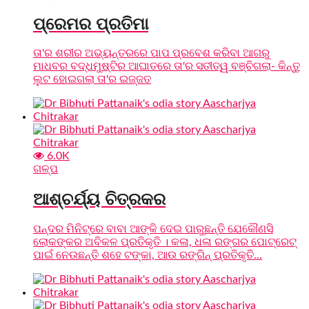
ପ୍ରେମର ପ୍ରତିମା
ତା'ର ଶରୀର ଅଭ୍ୟନ୍ତରରେ ପାପ ପ୍ରବେଶ କରିବା ଆଗରୁ
ମାଧବର ବଦ୍ଧମୁଷ୍ଟିର ଆଘାତରେ ତା'ର ସତୀତ୍ୱ ବଞ୍ଚିଗଲା- କିନ୍ତୁ
ଲୁଟ ହୋଇଗଲା ତା'ର ଇଜ୍ଜତ
6.0K
ଗଳ୍ପ
ଆଶ୍ଚର୍ଯ୍ୟ ଚିତ୍ରକର
ପନ୍ଦର ମିନିଟ୍‌ରେ ବାବା ଆଙ୍କି ଦେଇ ପାରୁଛନ୍ତି ଯେକୌଣସି
ଲୋକଙ୍କର ଅବିକଳ ପ୍ରତିକୃତି । କଳା, ଧଳା ରଙ୍ଗର ପୋଟ୍ରେଟ୍
ପାଇଁ ନେଉଛନ୍ତି ଶହେ ଟଙ୍କା, ଆଉ ରଙ୍ଗିନ୍ ପ୍ରତିକୃତି...