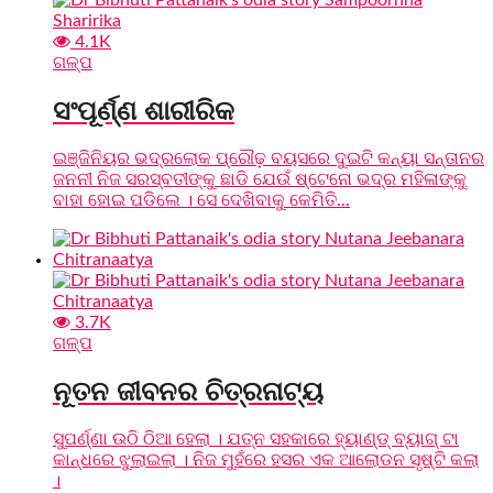
4.1K
ଗଳ୍ପ
ସଂପୂର୍ଣ୍ଣ ଶାରୀରିକ
ଇଞ୍ଜିନିୟର ଭଦ୍ରଲୋକ ପ୍ରୌଢ଼ ବୟସରେ ଦୁଇଟି କନ୍ୟା ସନ୍ତାନର
ଜନନୀ ନିଜ ସରସ୍ବତୀଙ୍କୁ ଛାଡି ଯେଉଁ ଷ୍ଟେନୋ ଭଦ୍ର ମହିଳାଙ୍କୁ
ବାହା ହୋଇ ପଡିଲେ । ସେ ଦେଖିବାକୁ କେମିତି...
3.7K
ଗଳ୍ପ
ନୂତନ ଜୀବନର ଚିତ୍ରନାଟ୍ୟ
ସୁପର୍ଣ୍ଣା ଉଠି ଠିଆ ହେଲା । ଯତ୍ନ ସହକାରେ ହ୍ୟାଣ୍ଡ୍‌ ବ୍ୟାଗ୍‌ ଟା
କାନ୍ଧରେ ଝୁଲାଇଲା । ନିଜ ମୁହଁରେ ହସର ଏକ ଆଲୋଡନ ସୃଷ୍ଟି କଲା
।