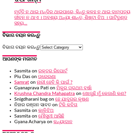
ମୂର୍ତ୍ତି ନ ଥାଇ ମନ୍ଦିର ଥାଇପାରେ, କିନ୍ତୁ କଳହ ନ ଥାଇ ଦାମ୍ପତ୍ୟ
ଜୀବନ ନ ଥାଏ । ଅବଶ୍ୟ ଅନ୍ୟା ଶାନ୍ତ, ଶିଷ୍ଟା ଝିଅ । ପାଟିତୁଣ୍ଡ
ସହ୍ୟ...
ବିଭାଗ ଚୟନ କରନ୍ତୁ
ବିଭାଗ ଚୟନ କରନ୍ତୁ
ଆପଣଙ୍କ ମତାମତ
Sasmita
on
ରକ୍ତର ରିପୋର୍ଟ
Piu Das
on
ପ୍ରେରଣା
Samrat
on
ନାରୀ ହେବି କି ପାଇଁ ?
Gyanaprava Pati
on
ମିକୁର ପ୍ରଥମ ବର୍ଷା
Krushna Chandra Mahapatra
on
ଖୋଜୁଛି ମୁଁ କେଜାଣି କଣ?
Snigdharani bag
on
ହେ ଯାଦୁଗର କୃଷ୍ଣ
ନିହାର ରଞ୍ଜନ ସାବତ
on
ଟିକି କବିତା
Sasmita
on
କାଳିଝିଅ
Sasmita
on
ମୌସୁମୀ ଆସିଛି
Gyana Acharya
on
କନ୍ୟାଦାନ