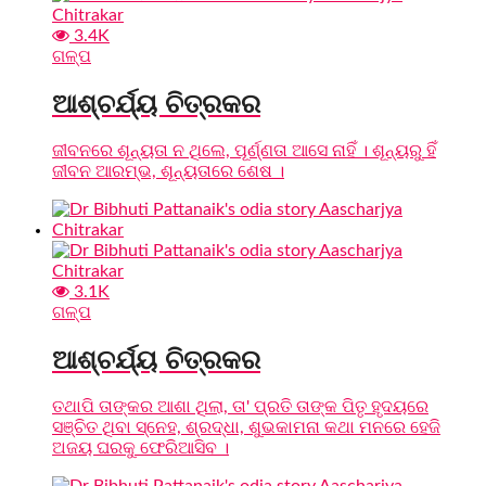
3.4K
ଗଳ୍ପ
ଆଶ୍ଚର୍ଯ୍ୟ ଚିତ୍ରକର
ଜୀବନରେ ଶୂନ୍ୟତା ନ ଥିଲେ, ପୂର୍ଣ୍ଣତା ଆସେ ନାହିଁ । ଶୂନ୍ୟରୁ ହିଁ
ଜୀବନ ଆରମ୍ଭ, ଶୂନ୍ୟତାରେ ଶେଷ ।
3.1K
ଗଳ୍ପ
ଆଶ୍ଚର୍ଯ୍ୟ ଚିତ୍ରକର
ତଥାପି ତାଙ୍କର ଆଶା ଥିଲା, ତା' ପ୍ରତି ତାଙ୍କ ପିତୃ ହୃଦୟରେ
ସଞ୍ଚିତ ଥିବା ସ୍ନେହ, ଶ୍ରଦ୍ଧା, ଶୁଭକାମନା କଥା ମନରେ ହେଜି
ଅଜୟ ଘରକୁ ଫେରିଆସିବ ।