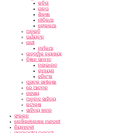
କବିତା
ଗଳ୍ପ
ଶିକ୍ଷା
ନୀତିକଥା
ଲୋକକଥା
ଅନୁଭୂତି
ପର୍ଯ୍ୟଟନ
ନାରୀ
ମର୍ମକଥା
ତାତ୍ତ୍ୱିକ ବ୍ୟାଖ୍ୟା
ବିଜ୍ଞାନ ସମ୍ମତ
ମହାଭାରତ
ରାମାୟଣ
ହରିବଂଶ
ପୁସ୍ତକ ସମୀକ୍ଷା
ରେ ଆତ୍ମନ
ରହସ୍ୟ
ଅନୁବାଦ ସାହିତ୍ୟ
କଟାକ୍ଷ
ସାହିତ୍ୟ ଖବର
ସଂକଳନ
ଲେଖିକା/ଲେଖକ ମଣ୍ଡଳୀ
ନିୟମାବଳୀ
ସମ୍ପାଦକୀୟ ମଣ୍ଡଳୀ