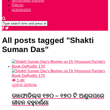
ସମ୍ପାଦକୀୟ ମଣ୍ଡଳୀ
ବିଜ୍ଞାପନ
ଯୋଗାଯୋଗ
All posts tagged "Shakti
Suman Das"
1.4K
ପୁସ୍ତକ ସମୀକ୍ଷା
ଡାଫୋଡିଲ୍ସ ୧୭୦ – ୧୭୦ ଟି ଅଣୁଗପରେ
ଜୀବନ ବହୁବର୍ଣ୍ଣା