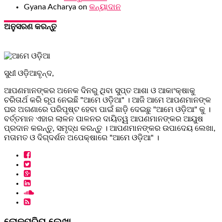
Gyana Acharya
on
କନ୍ୟାଦାନ
ଅନୁସରଣ କରନ୍ତୁ
ସୁଧୀ ଓଡ଼ିଆବୃନ୍ଦ,
ଆପଣମାନଙ୍କର ଅନେକ ଦିନରୁ ଥିବା ସୁପ୍ତ ଆଶା ଓ ଆକାଂକ୍ଷାକୁ
ଚରିତାର୍ଥ କରି ରୂପ ନେଇଛି "ଆମେ ଓଡ଼ିଆ" । ଆଜି ଆମେ ଆପଣମାନଙ୍କ
ଘର ଅଗଣାରେ ପରିପୃଷ୍ଟ ହେବା ପାଇଁ ଛାଡ଼ି ଦେଇଛୁ "ଆମେ ଓଡ଼ିଆ" କୁ ।
ବର୍ତ୍ତମାନ ଏହାର ଲାଳନ ପାଳନର ଦାୟିତ୍ୱ ଆପଣମାନଙ୍କର ଆୟୁଷ
ପ୍ରଦାନ କରନ୍ତୁ, ସମୃଦ୍ଧ କରନ୍ତୁ । ଆପଣମାନଙ୍କର ଉପାଦେୟ ଲେଖା,
ମତାମତ ଓ ଦିଗ୍ଦର୍ଶନ ଅପେକ୍ଷାରେ "ଆମେ ଓଡ଼ିଆ" ।
ଲୋକପ୍ରିୟ ଲେଖା