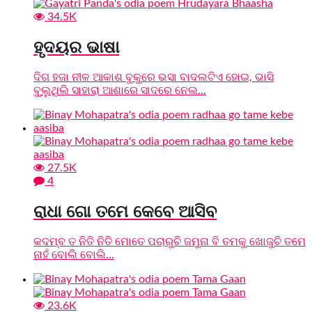
34.5K
ହୃଦୟର ଭାଷା
ଦିଗ ହଜା ନୀଳ ଆକାଶ ବୁକୁରେ ଭସା ବାଦଲଟିଏ ହୋଇ, ଭାସି
ବୁଲୁଥିଲି ସାହାରା ଆଶାରେ ସାଦରେ ନେଲ...
27.5K
4
ରାଧା ଗୋ ତମେ କେବେ ଆସିବ
କଦମ୍ବ ତ ନିତି ନିତି ମୋତେ ପଚାରୁଚି ଜମୁନା ବି ତମକୁ ଖୋଜୁଚି ତମେ
ନାହଁ ବୋଲି ବୋଲି...
23.6K