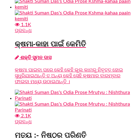
1.1K
ପ୍ରବନ୍ଧ
କ୍ଷମା-କାହା ପାଇଁ କେମିତି
ଶକ୍ତି ସୁମନ ଦାସ
କ୍ଷମା ପାଇବା ପରେ କେହି କେହି ଭୁଲ କାମରୁ ନିବୃତ୍ତ ହୋଇ
ସୁଧୁରିଯାଇଥାନ୍ତି ତ ଅନ୍ୟ କେହି ସେହି କ୍ଷମାର ବାରମ୍ବାର
ଫାଇଦା ମଧ୍ୟ ଉଠାଇଥାନ୍ତି ।
2.1K
ପ୍ରବନ୍ଧ
ମୃତ୍ୟୁ :- ନିଷ୍ଠୁର ପରିଣତି