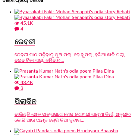
45.1K
4
ରେବତୀ
ରେବତୀ ପାଠ ପଢ଼ିବାରୁ ପୁଅ ମଲା, ବୋହୂ ମଲା, ହଳିଆ ଛାଡି ଗଲା,
ବଳଦ ବିକା ଗଲା, ଜମିଦାର...
43.4K
3
ପିଲାଦିନ
ବାଲିଧୂଳି ଖେଳ ସାଙ୍ଗସାଥୀ ମେଳ ପୋଖରୀ ଗାଧୁଆ ଡିଆଁ, ଖଜୁରୀର
କୋଳି ଆଉ ଆମ୍ବ ଚୋରି କିଆ ବୁଦାର...