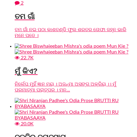
2
ତମ ଗାଁ
ତମ ଗାଁ ନଇ ପଠା କାଶତଣ୍ଡି ଫୁଲ ଶରତର ତୋଫା ଜହ୍ନ ଭାରି
ମନେ ପଡେ ।
22.7K
ମୁଁ କିଏ?
ନିର୍ଲେପ ମୁହିଁ ଜ୍ଞାନ ମୟ । ଅଜନ୍ମା ଅସଙ୍ଗ ଅକ୍ରିୟ ।। ମୁଁ
ପରମାତ୍ମା ପରାତ୍ପର । ମନ...
20.0K