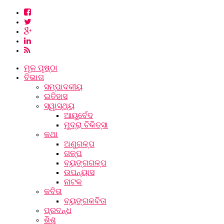
ମୂଳ ପୃଷ୍ଠା
ବିଭାଗ
ସମ୍ପାଦକୀୟ
ଇତିହାସ
ସ୍ୱାସ୍ଥ୍ୟ
ଆୟୁର୍ବେଦ
ମୁଦ୍ରା ଚିକିତ୍ସା
କଥା
ଅଣୁଗଳ୍ପ
ଗଳ୍ପ
ବ୍ୟଙ୍ଗଗଳ୍ପ
ଉପନ୍ୟାସ
ନାଟକ
କବିତା
ବ୍ୟଙ୍ଗକବିତା
ପ୍ରବନ୍ଧ
ଶିଶୁ