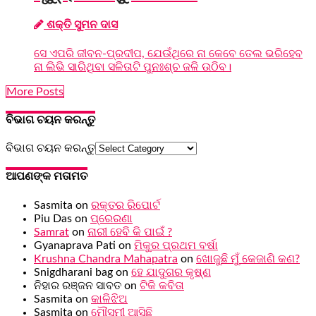
ଶକ୍ତି ସୁମନ ଦାସ
ସେ ଏପରି ଜୀବନ-ପ୍ରଦୀପ, ଯେଉଁଥିରେ ନା କେବେ ତେଲ ଭରିହେବ
ନା ଲିଭି ସାରିଥିବା ସଳିତାଟି ପୁନଃଶ୍ଚ ଜଳି ଉଠିବ।
More Posts
ବିଭାଗ ଚୟନ କରନ୍ତୁ
ବିଭାଗ ଚୟନ କରନ୍ତୁ
ଆପଣଙ୍କ ମତାମତ
Sasmita
on
ରକ୍ତର ରିପୋର୍ଟ
Piu Das
on
ପ୍ରେରଣା
Samrat
on
ନାରୀ ହେବି କି ପାଇଁ ?
Gyanaprava Pati
on
ମିକୁର ପ୍ରଥମ ବର୍ଷା
Krushna Chandra Mahapatra
on
ଖୋଜୁଛି ମୁଁ କେଜାଣି କଣ?
Snigdharani bag
on
ହେ ଯାଦୁଗର କୃଷ୍ଣ
ନିହାର ରଞ୍ଜନ ସାବତ
on
ଟିକି କବିତା
Sasmita
on
କାଳିଝିଅ
Sasmita
on
ମୌସୁମୀ ଆସିଛି