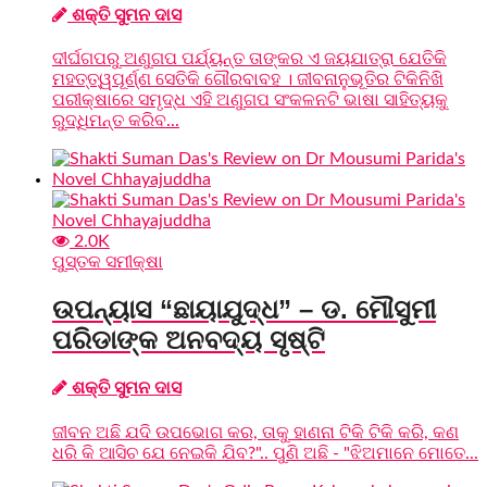
ଶକ୍ତି ସୁମନ ଦାସ
ଦୀର୍ଘଗପରୁ ଅଣୁଗପ ପର୍ଯ୍ୟନ୍ତ ତାଙ୍କର ଏ ଜୟଯାତ୍ରା ଯେତିକି
ମହତ୍ତ୍ୱପୂର୍ଣ୍ଣ ସେତିକି ଗୌରବାବହ । ଜୀବନାନୁଭୂତିର ଟିକିନିଖି
ପରୀକ୍ଷାରେ ସମୃଦ୍ଧ ଏହି ଅଣୁଗପ ସଂକଳନଟି ଭାଷା ସାହିତ୍ୟକୁ
ରୁଦ୍ଧିମନ୍ତ କରିବ...
2.0K
ପୁସ୍ତକ ସମୀକ୍ଷା
ଉପନ୍ୟାସ “ଛାୟାଯୁଦ୍ଧ” – ଡ. ମୌସୁମୀ
ପରିଡାଙ୍କ ଅନବଦ୍ୟ ସୃଷ୍ଟି
ଶକ୍ତି ସୁମନ ଦାସ
ଜୀବନ ଅଛି ଯଦି ଉପଭୋଗ କର, ତାକୁ ହାଣନା ଟିକି ଟିକି କରି, କଣ
ଧରି କି ଆସିଚ ଯେ ନେଇକି ଯିବ?".. ପୁଣି ଅଛି - "ଝିଅମାନେ ମୋତେ...