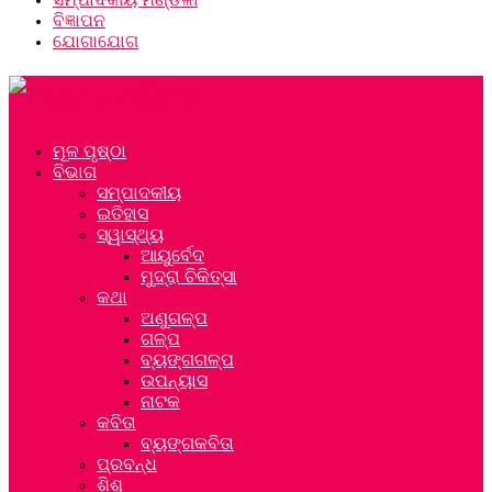
ବିଜ୍ଞାପନ
ଯୋଗାଯୋଗ
ମୂଳ ପୃଷ୍ଠା
ବିଭାଗ
ସମ୍ପାଦକୀୟ
ଇତିହାସ
ସ୍ୱାସ୍ଥ୍ୟ
ଆୟୁର୍ବେଦ
ମୁଦ୍ରା ଚିକିତ୍ସା
କଥା
ଅଣୁଗଳ୍ପ
ଗଳ୍ପ
ବ୍ୟଙ୍ଗଗଳ୍ପ
ଉପନ୍ୟାସ
ନାଟକ
କବିତା
ବ୍ୟଙ୍ଗକବିତା
ପ୍ରବନ୍ଧ
ଶିଶୁ