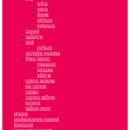
କବିତା
ଗଳ୍ପ
ଶିକ୍ଷା
ନୀତିକଥା
ଲୋକକଥା
ଅନୁଭୂତି
ପର୍ଯ୍ୟଟନ
ନାରୀ
ମର୍ମକଥା
ତାତ୍ତ୍ୱିକ ବ୍ୟାଖ୍ୟା
ବିଜ୍ଞାନ ସମ୍ମତ
ମହାଭାରତ
ରାମାୟଣ
ହରିବଂଶ
ପୁସ୍ତକ ସମୀକ୍ଷା
ରେ ଆତ୍ମନ
ରହସ୍ୟ
ଅନୁବାଦ ସାହିତ୍ୟ
କଟାକ୍ଷ
ସାହିତ୍ୟ ଖବର
ସଂକଳନ
ଲେଖିକା/ଲେଖକ ମଣ୍ଡଳୀ
ନିୟମାବଳୀ