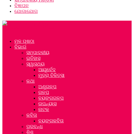
ବିଜ୍ଞାପନ
ଯୋଗାଯୋଗ
ମୂଳ ପୃଷ୍ଠା
ବିଭାଗ
ସମ୍ପାଦକୀୟ
ଇତିହାସ
ସ୍ୱାସ୍ଥ୍ୟ
ଆୟୁର୍ବେଦ
ମୁଦ୍ରା ଚିକିତ୍ସା
କଥା
ଅଣୁଗଳ୍ପ
ଗଳ୍ପ
ବ୍ୟଙ୍ଗଗଳ୍ପ
ଉପନ୍ୟାସ
ନାଟକ
କବିତା
ବ୍ୟଙ୍ଗକବିତା
ପ୍ରବନ୍ଧ
ଶିଶୁ