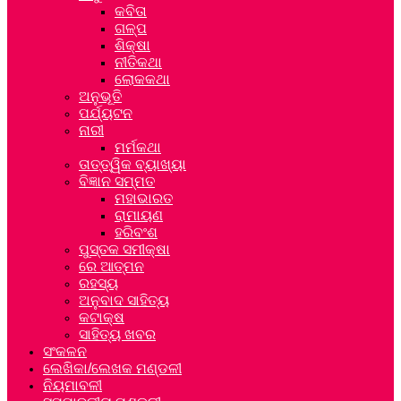
କବିତା
ଗଳ୍ପ
ଶିକ୍ଷା
ନୀତିକଥା
ଲୋକକଥା
ଅନୁଭୂତି
ପର୍ଯ୍ୟଟନ
ନାରୀ
ମର୍ମକଥା
ତାତ୍ତ୍ୱିକ ବ୍ୟାଖ୍ୟା
ବିଜ୍ଞାନ ସମ୍ମତ
ମହାଭାରତ
ରାମାୟଣ
ହରିବଂଶ
ପୁସ୍ତକ ସମୀକ୍ଷା
ରେ ଆତ୍ମନ
ରହସ୍ୟ
ଅନୁବାଦ ସାହିତ୍ୟ
କଟାକ୍ଷ
ସାହିତ୍ୟ ଖବର
ସଂକଳନ
ଲେଖିକା/ଲେଖକ ମଣ୍ଡଳୀ
ନିୟମାବଳୀ