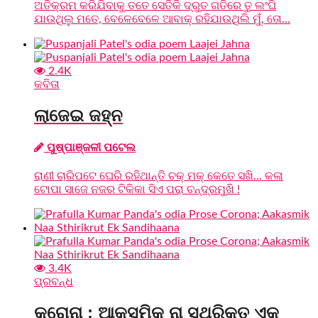
ଅତିକ୍ରମ କରିଯିବାକୁ ତତେ ସେତିକି ଦ୍ରୁତ ଗତିରେ ତୁ ଲଂଘି
ଯାଉଥିଲୁ ମତେ, ବେଳେବେଳେ ଆବାକ୍‌ ରହିଯାଉଥିଲି ମୁଁ, ତୋ...
2.4K
କବିତା
ଲାଜେଇ ଜହ୍ନ
ପୁଷ୍ପାଞ୍ଜଳୀ ପଟେଲ
ରାଣୀ ଚାରିପଟେ ଘେରି ରହିଥାନ୍ତି ଚକ୍‌ ମକ୍‌ କେତେ ସଖି... କଳା
ଟୋପା ସାଜେ ନଜର ଟିକିକା ସିଏ ପରା ଚନ୍ଦ୍ରମୁଖି !
3.4K
ପ୍ରବନ୍ଧ
କରୋନା ; ଆକସ୍ମିକ ନା ସ୍ଥିରିକୃତ ଏକ