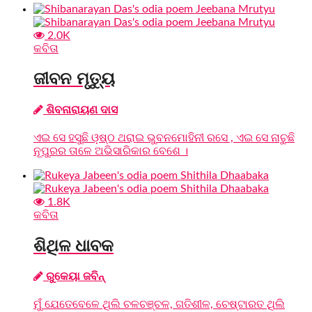
2.0K
କବିତା
ଜୀବନ ମୃତ୍ୟୁ
ଶିବନାରାୟଣ ଦାସ
ଏଇ ସେ ହସୁଛି ଓ଼ଷ୍ଠ ଥରାଇ ଭୁବନମୋହିନୀ ରସେ , ଏଇ ସେ ନାଚୁଛି
ନୂପୁରର ତାଳେ ଅଭିସାରିକାର ବେଶେ ।
1.8K
କବିତା
ଶିଥିଳ ଧାବକ
ରୁକେୟା ଜବିନ୍
ମୁଁ ଯେତେବେଳେ ଥିଲି ଚଳଚଞ୍ଚଳ, ଗତିଶୀଳ, ଚେଷ୍ଟାରତ ଥିଲି