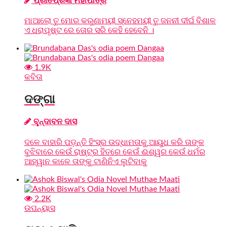
ପ୍ରୀତିପ୍ରଜ୍ଞା ମହାପାତ୍ର
ମାଆଲୋ ତୁ ମୋର କରୁଣାମୟୀ ସ୍ନେହମୟୀ ତୁ ଜନନୀ ଦୀର୍ଘ ବିଶାଳ
ଏ ଧରାପୃଷ୍ଟ ରେ ତୋର ସରି କେହି ହେବେନି ।
1.9K
କବିତା
ଦଙ୍ଗା
ବୢନ୍ଦାବନ ଦାସ
ଦଳେ ବାହାରି ପଡ଼ନ୍ତି ହିଂସ୍ର ଉଦ୍ଧାମତାକୁ ଆୟୁଧ କରି ତାଙ୍କ
ବୁଝିବାରେ କେଉଁ ରାଷ୍ଟ୍ର ହିତରେ କେଉଁ ଈଶ୍ୱର କେଉଁ ଧର୍ମର
ଆହ୍ୱାନ କାଳେ ତାଙ୍କୁ ଟାଣିନିଏ ଲୁଟିବାକୁ
2.2K
ଉପନ୍ୟାସ