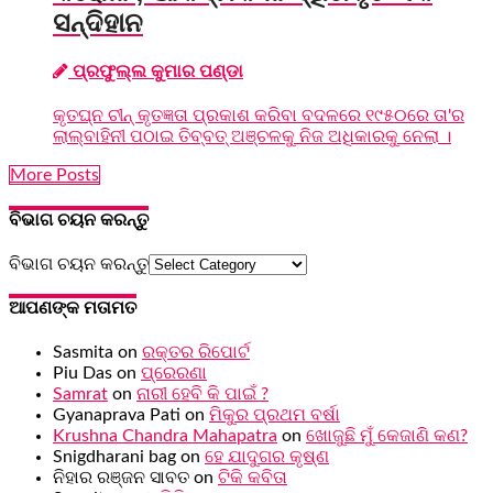
ସନ୍ଦିହାନ
ପ୍ରଫୁଲ୍ଲ କୁମାର ପଣ୍ଡା
କୃତଘ୍ନ ଚୀନ୍‌ କୃତଜ୍ଞତା ପ୍ରକାଶ କରିବା ବଦଳରେ ୧୯୫୦ରେ ତା'ର
ଲାଲ୍‌ବାହିନୀ ପଠାଇ ତିବ୍ବତ୍‌ ଅଞ୍ଚଳକୁ ନିଜ ଅଧିକାରକୁ ନେଲା ।
More Posts
ବିଭାଗ ଚୟନ କରନ୍ତୁ
ବିଭାଗ ଚୟନ କରନ୍ତୁ
ଆପଣଙ୍କ ମତାମତ
Sasmita
on
ରକ୍ତର ରିପୋର୍ଟ
Piu Das
on
ପ୍ରେରଣା
Samrat
on
ନାରୀ ହେବି କି ପାଇଁ ?
Gyanaprava Pati
on
ମିକୁର ପ୍ରଥମ ବର୍ଷା
Krushna Chandra Mahapatra
on
ଖୋଜୁଛି ମୁଁ କେଜାଣି କଣ?
Snigdharani bag
on
ହେ ଯାଦୁଗର କୃଷ୍ଣ
ନିହାର ରଞ୍ଜନ ସାବତ
on
ଟିକି କବିତା