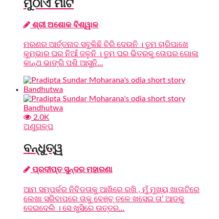
ମୁଠାଏ ମାଟି
ଶ୍ରୀ ଅଶୋକ ବିଶ୍ୱାଳ
ମରଣର ଆର୍ତ୍ତନାଦ ସବୁକିଛି ଚିରି ଦେଉନି । ତୁମ ଚାରିପାଖେ
କୁମ୍ଭାର ଘର ନିଆଁ ଜଳୁନି । ତୁମ ଘର ଭିତରକୁ ତୋପର ଗୋଳା
କାନ୍ଥ ଭାଙ୍ଗି ପଶି ଆସୁନି...
2.0K
ଅଣୁଗଳ୍ପ
ବନ୍ଧୁତ୍ୱ
ପ୍ରଦୀପ୍ତ ସୁନ୍ଦର ମହାରଣା
ଆମ ସମ୍ପର୍କର ନିବିଡତାକୁ ଆଖିରେ ରଖି , ମୁଁ ମୁଖ୍ୟ ଖାତାଟିରେ
ଲେଖା ସରିବାପରେ ତାକୁ ବେଞ୍ଚ୍ ତଳେ ଖସେଇ ତା’ ଆଡକୁ
ଦେଇଦେଲି । ସେ ଖୁସିରେ ଉତ୍ତର...