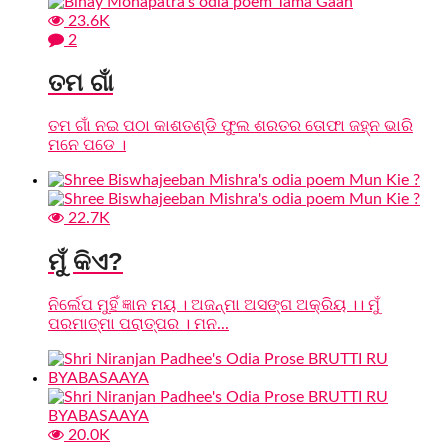
23.6K
2
ତମ ଗାଁ
ତମ ଗାଁ ନଇ ପଠା କାଶତଣ୍ଡି ଫୁଲ ଶରତର ତୋଫା ଜହ୍ନ ଭାରି
ମନେ ପଡେ ।
22.7K
ମୁଁ କିଏ?
ନିର୍ଲେପ ମୁହିଁ ଜ୍ଞାନ ମୟ । ଅଜନ୍ମା ଅସଙ୍ଗ ଅକ୍ରିୟ ।। ମୁଁ
ପରମାତ୍ମା ପରାତ୍ପର । ମନ...
20.0K