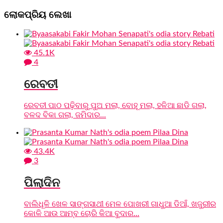
ଲୋକପ୍ରିୟ ଲେଖା
45.1K
4
ରେବତୀ
ରେବତୀ ପାଠ ପଢ଼ିବାରୁ ପୁଅ ମଲା, ବୋହୂ ମଲା, ହଳିଆ ଛାଡି ଗଲା,
ବଳଦ ବିକା ଗଲା, ଜମିଦାର...
43.4K
3
ପିଲାଦିନ
ବାଲିଧୂଳି ଖେଳ ସାଙ୍ଗସାଥୀ ମେଳ ପୋଖରୀ ଗାଧୁଆ ଡିଆଁ, ଖଜୁରୀର
କୋଳି ଆଉ ଆମ୍ବ ଚୋରି କିଆ ବୁଦାର...