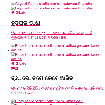
34.5K
ହୃଦୟର ଭାଷା
ଦିଗ ହଜା ନୀଳ ଆକାଶ ବୁକୁରେ ଭସା ବାଦଲଟିଏ ହୋଇ, ଭାସି
ବୁଲୁଥିଲି ସାହାରା ଆଶାରେ ସାଦରେ ନେଲ...
27.5K
4
ରାଧା ଗୋ ତମେ କେବେ ଆସିବ
କଦମ୍ବ ତ ନିତି ନିତି ମୋତେ ପଚାରୁଚି ଜମୁନା ବି ତମକୁ ଖୋଜୁଚି ତମେ
ନାହଁ ବୋଲି ବୋଲି...