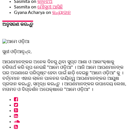
Sasmita
on
କାଳିଝିଅ
Sasmita
on
ମୌସୁମୀ ଆସିଛି
Gyana Acharya
on
କନ୍ୟାଦାନ
ଅନୁସରଣ କରନ୍ତୁ
ସୁଧୀ ଓଡ଼ିଆବୃନ୍ଦ,
ଆପଣମାନଙ୍କର ଅନେକ ଦିନରୁ ଥିବା ସୁପ୍ତ ଆଶା ଓ ଆକାଂକ୍ଷାକୁ
ଚରିତାର୍ଥ କରି ରୂପ ନେଇଛି "ଆମେ ଓଡ଼ିଆ" । ଆଜି ଆମେ ଆପଣମାନଙ୍କ
ଘର ଅଗଣାରେ ପରିପୃଷ୍ଟ ହେବା ପାଇଁ ଛାଡ଼ି ଦେଇଛୁ "ଆମେ ଓଡ଼ିଆ" କୁ ।
ବର୍ତ୍ତମାନ ଏହାର ଲାଳନ ପାଳନର ଦାୟିତ୍ୱ ଆପଣମାନଙ୍କର ଆୟୁଷ
ପ୍ରଦାନ କରନ୍ତୁ, ସମୃଦ୍ଧ କରନ୍ତୁ । ଆପଣମାନଙ୍କର ଉପାଦେୟ ଲେଖା,
ମତାମତ ଓ ଦିଗ୍ଦର୍ଶନ ଅପେକ୍ଷାରେ "ଆମେ ଓଡ଼ିଆ" ।