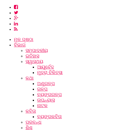
ମୂଳ ପୃଷ୍ଠା
ବିଭାଗ
ସମ୍ପାଦକୀୟ
ଇତିହାସ
ସ୍ୱାସ୍ଥ୍ୟ
ଆୟୁର୍ବେଦ
ମୁଦ୍ରା ଚିକିତ୍ସା
କଥା
ଅଣୁଗଳ୍ପ
ଗଳ୍ପ
ବ୍ୟଙ୍ଗଗଳ୍ପ
ଉପନ୍ୟାସ
ନାଟକ
କବିତା
ବ୍ୟଙ୍ଗକବିତା
ପ୍ରବନ୍ଧ
ଶିଶୁ