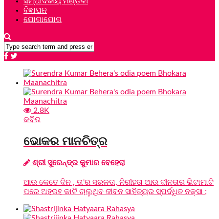
ସମ୍ପାଦକୀୟ ମଣ୍ଡଳୀ
ବିଜ୍ଞାପନ
ଯୋଗାଯୋଗ
2.8K
କବିତା
ଭୋକର ମାନଚିତ୍ର
ଶ୍ରୀ ସୁରେନ୍ଦ୍ର କୁମାର ବେହେରା
ଆଉ କେତେ ଦିନ , ତା'ର ସରଳତା, ନିରୀହତା ଆଉ ଦୀନତାର ଭିଟାମାଟି
ପରେ ଅହରହ କାଟି ଚାଲୁଥିବ ଜୀବନ ସାହିତ୍ୟର ସ୍ପର୍ଦ୍ଧିତ ନକ୍ସା ;