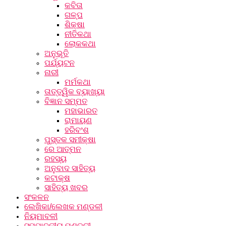
କବିତା
ଗଳ୍ପ
ଶିକ୍ଷା
ନୀତିକଥା
ଲୋକକଥା
ଅନୁଭୂତି
ପର୍ଯ୍ୟଟନ
ନାରୀ
ମର୍ମକଥା
ତାତ୍ତ୍ୱିକ ବ୍ୟାଖ୍ୟା
ବିଜ୍ଞାନ ସମ୍ମତ
ମହାଭାରତ
ରାମାୟଣ
ହରିବଂଶ
ପୁସ୍ତକ ସମୀକ୍ଷା
ରେ ଆତ୍ମନ
ରହସ୍ୟ
ଅନୁବାଦ ସାହିତ୍ୟ
କଟାକ୍ଷ
ସାହିତ୍ୟ ଖବର
ସଂକଳନ
ଲେଖିକା/ଲେଖକ ମଣ୍ଡଳୀ
ନିୟମାବଳୀ
ସମ୍ପାଦକୀୟ ମଣ୍ଡଳୀ