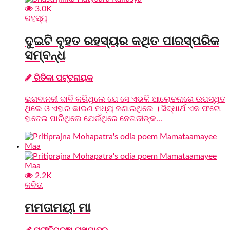
3.0K
ରହସ୍ୟ
ଦୁଇଟି ବୃହତ ରହସ୍ୟର କଥିତ ପାରସ୍ପରିକ
ସମ୍ବନ୍ଧ
ରିତିକା ପଟ୍ଟନାୟକ
ଭଗବାନଜୀ ଦାବି କରିଥିଲେ ଯେ ସେ ଏଭଳି ଆଲୋଚନାରେ ଉପସ୍ଥିତ
ଥିଲେ ଓ ଏହାର କାରଣ ମଧ୍ୟ ଜଣାଇଥିଲେ । ସିଦ୍ଧାର୍ଥ ଏକ ଫଟୋ
ହାତେଇ ପାରିଥିଲେ ଯେଉଁଥିରେ ନେତାଜୀଙ୍କ...
2.2K
କବିତା
ମମତାମୟୀ ମା