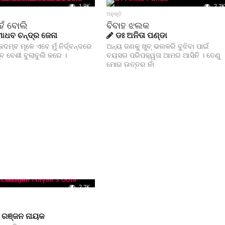
1.9K
2.2K
ଅନୁଭୂତି
ହଁ ବୋଲି
ବିବାହ ଝଲକ
ମାଧବ ଚନ୍ଦ୍ର ଜେନା
ଡଃ ଅନିତା ପଣ୍ଡା
ଦମ୍ବ ମୂଳେ ଏବେ ମୁଁ ନିର୍ଦ୍ବନ୍ଦରେ
ଅନ୍ୟ ଜଣକୁ ଖୁବ୍ ଭଲକରି ବୁଝିବା ପାଇଁ
ବ ବେଶୀ ବୁଲାବୁଲି କରେ ।
ବୟସର ପରିପକ୍ୱତା ଆମର ଆସିନି । ତେଣୁ
ମୋର ଉତ୍ତର ନାଁ
2.2K
 ରଞ୍ଜନ ନାୟକ