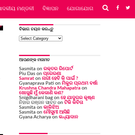
ପାଦକୀୟ ମଣ୍ଡଳୀ
ବିଜ୍ଞାପନ
ଯୋଗାଯୋଗ
ବିଭାଗ ଚୟନ କରନ୍ତୁ
ବିଭାଗ
ଚୟନ
କରନ୍ତୁ
ଆପଣଙ୍କ ମତାମତ
Sasmita
on
ରକ୍ତର ରିପୋର୍ଟ
Piu Das
on
ପ୍ରେରଣା
ା
Samrat
on
ନାରୀ ହେବି କି ପାଇଁ ?
Gyanaprava Pati
on
ମିକୁର ପ୍ରଥମ ବର୍ଷା
Krushna Chandra Mahapatra
on
ଖୋଜୁଛି ମୁଁ କେଜାଣି କଣ?
Snigdharani bag
on
ହେ ଯାଦୁଗର କୃଷ୍ଣ
ନିହାର ରଞ୍ଜନ ସାବତ
on
ଟିକି କବିତା
Sasmita
on
କାଳିଝିଅ
Sasmita
on
ମୌସୁମୀ ଆସିଛି
Gyana Acharya
on
କନ୍ୟାଦାନ