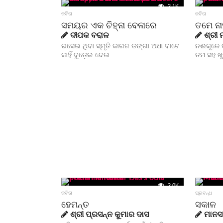
2.1K
କବିତା
କବିତା
ସମୟର ଏକ ଚିହ୍ନା ବେଳାରେ
ତମେ ନା
ଦୀପକ ବରାଳ
ଶ୍ରୀ 
ଭସେଇ ଥିବା ସ୍ମୃତି କାଗଜ ଡଙ୍ଗା ଅଧା ବାଟେ
ନଈକୂଳେ କ
କାହିଁ ବୁଡ଼େଇ ଦେଲ
ତମ ସହ ଖୁ
2.0K
କବିତା
ପ୍ରବନ୍ଧ
ହେମନ୍ତ
ସକାଳ
ଶ୍ରୀ ପ୍ରସନ୍ନ କୁମାର ଦାସ
ମାନସ