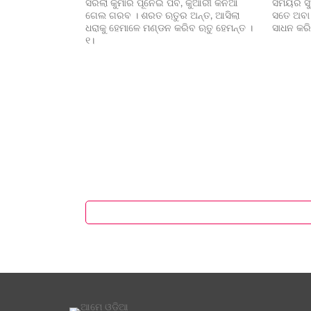
ସରିଲା କୁମାର ପୂନେଇ ପର୍ବ, କୁଆଁରୀ କନିଆ
ସମୟର ସୁଅ
ଗେଲ ଗରବ । ଶରତ ଋତୁର ଅନ୍ତ, ଆସିଲା
ସତେ ଅବା
ଧରାକୁ ହେମାଳେ ମଣ୍ଡନ କରିବ ଋତୁ ହେମନ୍ତ ।
ସାଧନ କରି
୧।