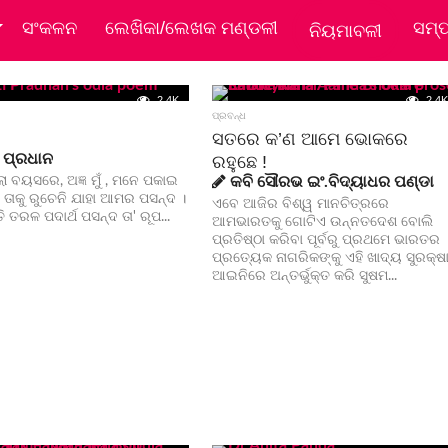
ସଂକଳନ
ଲେଖିକା/ଲେଖକ ମଣ୍ଡଳୀ
ସମ୍
ନିୟମାବଳୀ
2.4K
2.4K
ପ୍ରବନ୍ଧ
ସତରେ କ’ଣ ଆମେ ଭୋକରେ
 ପ୍ରଧାନ
ରହୁଛେ !
ା ବୟସରେ, ଅଜ୍ଞ ମୁଁ , ମନେ ପକାଇ
କବି ସୌରଭ ଇଂ.ବିଦ୍ୟାଧର ପଣ୍ଡା
- ତାକୁ ରୁଚେନି ଯାହା ଆମର ପସନ୍ଦ ।
ଏବେ ଆଜିର ବିଶ୍ୱ ମାନଚିତ୍ରରେ
ିତି ତରଳ ପଦାର୍ଥ ପସନ୍ଦ ତା' ରୂପ...
ଆମଭାରତକୁ ଗୋଟିଏ ଉନ୍ନତଦେଶ ବୋଲି
ପ୍ରତିଷ୍ଠା କରିବା ପୂର୍ବରୁ ପ୍ରଥମେ ଭାରତର
ପ୍ରତ୍ୟେକ ନାଗରିକଙ୍କୁ ଏହି ଖାଦ୍ୟ ସୁରକ୍ଷ
ଆଇନିରେ ଅନ୍ତର୍ଭୁକ୍ତ କରି ସୁଷମ...