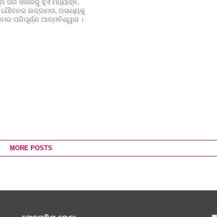
 ପରି ସକାଳରୁ ହୁଏ ମଧ୍ୟାହ୍ନ,
 ଯୌବନର ଉଦ୍ଦାମତା, ଅସାଧ୍ୟକୁ
ବାର ପରିପୂର୍ଣ୍ଣ ଆତ୍ମବିଶ୍ୱାସ ।
MORE POSTS