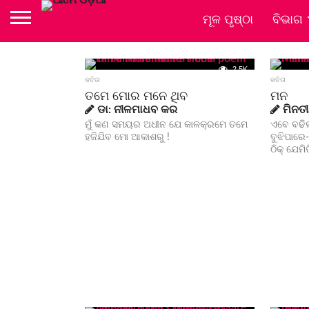
ମୂଳ ପୃଷ୍ଠା
ବିଭାଗ
2.5K
କବିତା
କବିତା
ତମେ ମୋର ମନେ ଥିବ
ମନ
ଡା: ନୀଳମାଧବ କର
ମିନତୀ
ମୁଁ କଣ ସମୟର ଅଧୀନ ଯେ କାଳକ୍ରମେ ତମେ
ଏବେ ବଢିଲ
ହଜିଯିବ ମୋ ଆକାଶରୁ !
ବୁଝିପାରେ
ଠିକ୍‌ ଯେମ