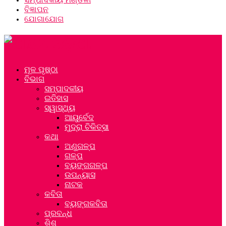
ବିଜ୍ଞାପନ
ଯୋଗାଯୋଗ
ମୂଳ ପୃଷ୍ଠା
ବିଭାଗ
ସମ୍ପାଦକୀୟ
ଇତିହାସ
ସ୍ୱାସ୍ଥ୍ୟ
ଆୟୁର୍ବେଦ
ମୁଦ୍ରା ଚିକିତ୍ସା
କଥା
ଅଣୁଗଳ୍ପ
ଗଳ୍ପ
ବ୍ୟଙ୍ଗଗଳ୍ପ
ଉପନ୍ୟାସ
ନାଟକ
କବିତା
ବ୍ୟଙ୍ଗକବିତା
ପ୍ରବନ୍ଧ
ଶିଶୁ