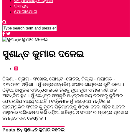
ସମ୍ପାଦକୀୟ ମଣ୍ଡଳୀ
ବିଜ୍ଞାପନ
ଯୋଗାଯୋଗ
ସୁଶାନ୍ତ କୁମାର ଦଳେଇ
ଠିକଣା - ଗ୍ରାମ - ସଂଖେଇ, ପୋଷ୍ଟ -ନୋତର, ଜିଲ୍ଲା - ନୟାଗଡ -
୭୫୨୦୭୯, ଓଡ଼ିଶା । ମୁଁ ଉଡ୍ରପଦ୍ଧତିୟ ସଂଗୀତ ଗାୟନରେ ରୁଚି ରଖେ ।
ଓଡ଼ିଆ ଆଧୁନିକ ସାହିତ୍ୟଧାରାରେ ନିଜକୁ ନୂଆ ନୂଆ ସାମିଲ କରି ଅତି
ଆନନ୍ଦିତ ହୁଏ । ମୁଁ କେନ୍ଦ୍ର ସଂସ୍କୃତି ମନ୍ତ୍ରଣାଳୟ ତରଫରୁ ଜୁନିଅର
ଫେଲୋସିପ ମଧ୍ୟ ପାଇଛି । ବର୍ତ୍ତମାନ ମୁଁ ଜଗନ୍ନାଥ ମନ୍ଦିର ର
ପାରମ୍ପରିକ ସଂଗୀତ କୁ ନୂତନ ପିଢ଼ିମାନଙ୍କୁ ଶିକ୍ଷା ଦେବା ସହିତ ଅନେକ
ମଞ୍ଚରେ ପରିବେଷଣ କରି ଓଡ଼ିଆ ସାହିତ୍ୟ ଓ ସଂଗୀତ ର ପ୍ରଚାର ପ୍ରସାର
ନିମନ୍ତେ ସଦା ଚେଷ୍ଟିତ ।
Posts By ସୁଶାନ୍ତ କୁମାର ଦଳେଇ