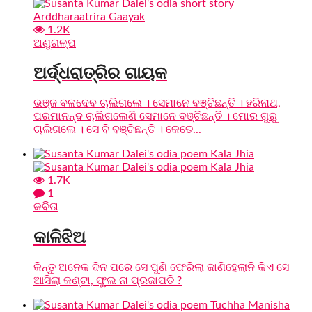
1.2K
ଅଣୁଗଳ୍ପ
ଅର୍ଦ୍ଧରାତ୍ରିର ଗାୟକ
ଭଞ୍ଜ ବଳଦେବ ଚାଲିଗଲେ । ସେମାନେ ବଞ୍ଚିଛନ୍ତି । ହରିନାଥ,
ପରମାନନ୍ଦ ଚାଲିଗଲେଣି ସେମାନେ ବଞ୍ଚିଛନ୍ତି । ମୋର ଗୁରୁ
ଚାଲିଗଲେ । ସେ ବି ବଞ୍ଚିଛନ୍ତି । କେତେ...
1.7K
1
କବିତା
କାଳିଝିଅ
କିନ୍ତୁ ଅନେକ ଦିନ ପରେ ସେ ପୁଣି ଫେରିଲା ଜାଣିହେଲାନି କିଏ ସେ
ଆସିଲା କଣ୍ଟା, ଫୁଲ ନା ପ୍ରଜାପତି ?