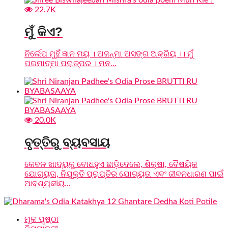
22.7K
ମୁଁ କିଏ?
ନିର୍ଲେପ ମୁହିଁ ଜ୍ଞାନ ମୟ । ଅଜନ୍ମା ଅସଙ୍ଗ ଅକ୍ରିୟ ।। ମୁଁ
ପରମାତ୍ମା ପରାତ୍ପର । ମନ...
20.0K
ବୃତ୍ତିରୁ ବ୍ୟବସାୟ
କେବଳ ଖାଦ୍ୟକୁ ବୋଧହୁଏ ଛାଡ଼ିଦେଲେ, ଶିକ୍ଷା, ବୈଷୟିକ
ଯୋଗ୍ୟତା, ନିଯୁକ୍ତି ପ୍ରାପ୍ତିର ଯୋଗ୍ୟତା ଏବଂ ଜୀବନଧାରଣ ପାଇଁ
ଆବଶ୍ୟକୀୟ...
ମୂଳ ପୃଷ୍ଠା