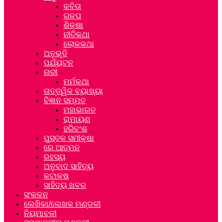
କବିତା
ଗଳ୍ପ
ଶିକ୍ଷା
ନୀତିକଥା
ଲୋକକଥା
ଅନୁଭୂତି
ପର୍ଯ୍ୟଟନ
ନାରୀ
ମର୍ମକଥା
ତାତ୍ତ୍ୱିକ ବ୍ୟାଖ୍ୟା
ବିଜ୍ଞାନ ସମ୍ମତ
ମହାଭାରତ
ରାମାୟଣ
ହରିବଂଶ
ପୁସ୍ତକ ସମୀକ୍ଷା
ରେ ଆତ୍ମନ
ରହସ୍ୟ
ଅନୁବାଦ ସାହିତ୍ୟ
କଟାକ୍ଷ
ସାହିତ୍ୟ ଖବର
ସଂକଳନ
ଲେଖିକା/ଲେଖକ ମଣ୍ଡଳୀ
ନିୟମାବଳୀ