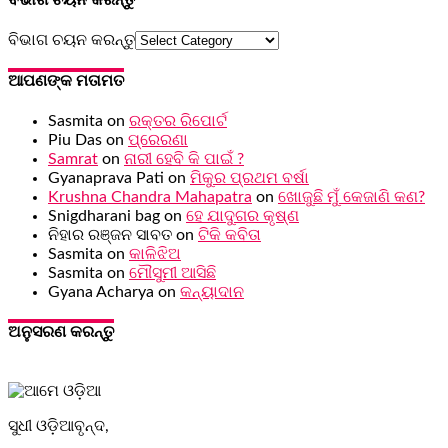
ବିଭାଗ ଚୟନ କରନ୍ତୁ
ଆପଣଙ୍କ ମତାମତ
Sasmita
on
ରକ୍ତର ରିପୋର୍ଟ
Piu Das
on
ପ୍ରେରଣା
Samrat
on
ନାରୀ ହେବି କି ପାଇଁ ?
Gyanaprava Pati
on
ମିକୁର ପ୍ରଥମ ବର୍ଷା
Krushna Chandra Mahapatra
on
ଖୋଜୁଛି ମୁଁ କେଜାଣି କଣ?
Snigdharani bag
on
ହେ ଯାଦୁଗର କୃଷ୍ଣ
ନିହାର ରଞ୍ଜନ ସାବତ
on
ଟିକି କବିତା
Sasmita
on
କାଳିଝିଅ
Sasmita
on
ମୌସୁମୀ ଆସିଛି
Gyana Acharya
on
କନ୍ୟାଦାନ
ଅନୁସରଣ କରନ୍ତୁ
ସୁଧୀ ଓଡ଼ିଆବୃନ୍ଦ,