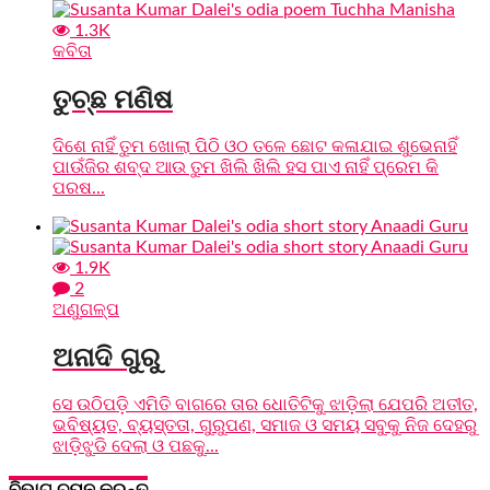
1.3K
କବିତା
ତୁଚ୍ଛ ମଣିଷ
ଦିଶେ ନାହିଁ ତୁମ ଖୋଲା ପିଠି ଓଠ ତଳେ ଛୋଟ କଳାଯାଇ ଶୁଭେନାହିଁ
ପାଉଁଜିର ଶବ୍ଦ ଆଉ ତୁମ ଖିଲି ଖିଲି ହସ ପାଏ ନାହିଁ ପ୍ରେମ କି
ପରଷ...
1.9K
2
ଅଣୁଗଳ୍ପ
ଅନାଦି ଗୁରୁ
ସେ ଉଠିପଡ଼ି ଏମିତି ବାଗରେ ତାର ଧୋତିଟିକୁ ଝାଡ଼ିଲା ଯେପରି ଅତୀତ,
ଭବିଷ୍ୟତ, ବ୍ୟସ୍ତତା, ଗୁରୁପଣ, ସମାଜ ଓ ସମୟ ସବୁକୁ ନିଜ ଦେହରୁ
ଝାଡ଼ିଝୁଡି ଦେଲା ଓ ପଛକୁ...
ବିଭାଗ ଚୟନ କରନ୍ତୁ