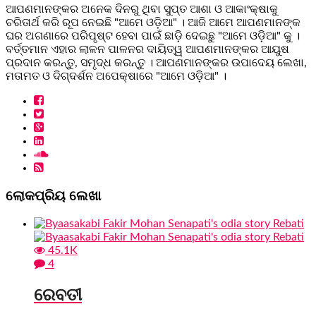
ଆପଣମାନଙ୍କର ଅନେକ ଦିନରୁ ଥିବା ସୁପ୍ତ ଆଶା ଓ ଆକାଂକ୍ଷାକୁ
ଚରିତାର୍ଥ କରି ରୂପ ନେଇଛି "ଆମେ ଓଡ଼ିଆ" । ଆଜି ଆମେ ଆପଣମାନଙ୍କ
ଘର ଅଗଣାରେ ପରିପୃଷ୍ଟ ହେବା ପାଇଁ ଛାଡ଼ି ଦେଇଛୁ "ଆମେ ଓଡ଼ିଆ" କୁ ।
ବର୍ତ୍ତମାନ ଏହାର ଲାଳନ ପାଳନର ଦାୟିତ୍ୱ ଆପଣମାନଙ୍କର ଆୟୁଷ
ପ୍ରଦାନ କରନ୍ତୁ, ସମୃଦ୍ଧ କରନ୍ତୁ । ଆପଣମାନଙ୍କର ଉପାଦେୟ ଲେଖା,
ମତାମତ ଓ ଦିଗ୍ଦର୍ଶନ ଅପେକ୍ଷାରେ "ଆମେ ଓଡ଼ିଆ" ।
ଲୋକପ୍ରିୟ ଲେଖା
45.1K
4
ରେବତୀ