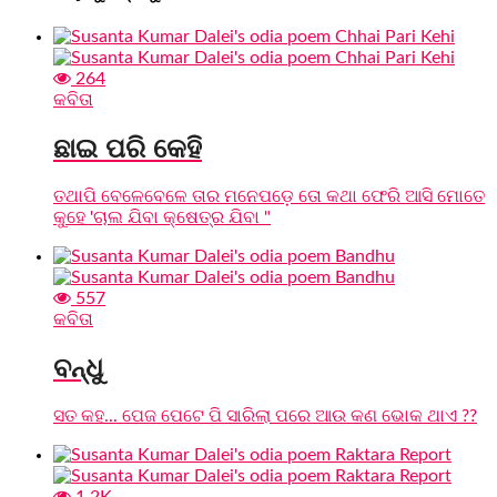
264
କବିତା
ଛାଇ ପରି କେହି
ତଥାପି ବେଳେବେଳେ ତାର ମନେପଡ଼େ ତୋ କଥା ଫେରି ଆସି ମୋତେ
କୁହେ 'ଚାଲ ଯିବା କ୍ଷେତ୍ର ଯିବା "
557
କବିତା
ବନ୍ଧୁ
ସତ କହ... ପେଜ ପେଟେ ପି ସାରିଲା ପରେ ଆଉ କଣ ଭୋକ ଥାଏ ??
1.2K