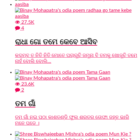
27.5K
4
ରାଧା ଗୋ ତମେ କେବେ ଆସିବ
କଦମ୍ବ ତ ନିତି ନିତି ମୋତେ ପଚାରୁଚି ଜମୁନା ବି ତମକୁ ଖୋଜୁଚି ତମେ
ନାହଁ ବୋଲି ବୋଲି...
23.6K
2
ତମ ଗାଁ
ତମ ଗାଁ ନଇ ପଠା କାଶତଣ୍ଡି ଫୁଲ ଶରତର ତୋଫା ଜହ୍ନ ଭାରି
ମନେ ପଡେ ।