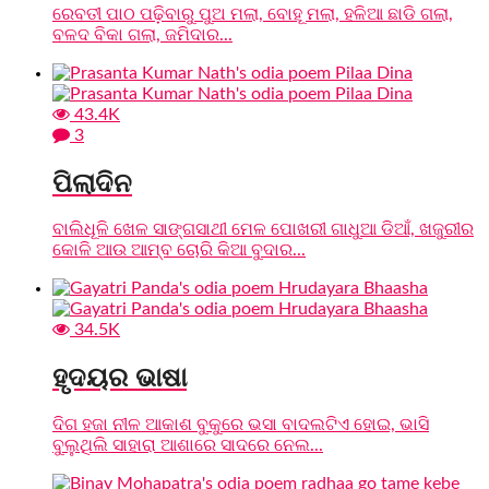
ରେବତୀ ପାଠ ପଢ଼ିବାରୁ ପୁଅ ମଲା, ବୋହୂ ମଲା, ହଳିଆ ଛାଡି ଗଲା,
ବଳଦ ବିକା ଗଲା, ଜମିଦାର...
43.4K
3
ପିଲାଦିନ
ବାଲିଧୂଳି ଖେଳ ସାଙ୍ଗସାଥୀ ମେଳ ପୋଖରୀ ଗାଧୁଆ ଡିଆଁ, ଖଜୁରୀର
କୋଳି ଆଉ ଆମ୍ବ ଚୋରି କିଆ ବୁଦାର...
34.5K
ହୃଦୟର ଭାଷା
ଦିଗ ହଜା ନୀଳ ଆକାଶ ବୁକୁରେ ଭସା ବାଦଲଟିଏ ହୋଇ, ଭାସି
ବୁଲୁଥିଲି ସାହାରା ଆଶାରେ ସାଦରେ ନେଲ...