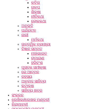
କବିତା
ଗଳ୍ପ
ଶିକ୍ଷା
ନୀତିକଥା
ଲୋକକଥା
ଅନୁଭୂତି
ପର୍ଯ୍ୟଟନ
ନାରୀ
ମର୍ମକଥା
ତାତ୍ତ୍ୱିକ ବ୍ୟାଖ୍ୟା
ବିଜ୍ଞାନ ସମ୍ମତ
ମହାଭାରତ
ରାମାୟଣ
ହରିବଂଶ
ପୁସ୍ତକ ସମୀକ୍ଷା
ରେ ଆତ୍ମନ
ରହସ୍ୟ
ଅନୁବାଦ ସାହିତ୍ୟ
କଟାକ୍ଷ
ସାହିତ୍ୟ ଖବର
ସଂକଳନ
ଲେଖିକା/ଲେଖକ ମଣ୍ଡଳୀ
ନିୟମାବଳୀ
ସମ୍ପାଦକୀୟ ମଣ୍ଡଳୀ