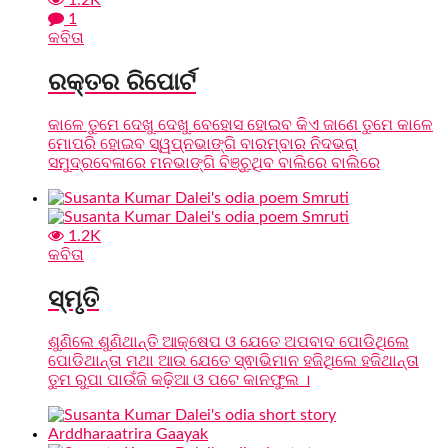
1
କବିତା
ରକ୍ତର ରିପୋର୍ଟ
କାଳେ ତୁମେ ଦେଖୁ ଦେଖୁ ବେହୋସ ହୋଇବ କିଏ ଜାଣେ ତୁମେ କାଳେ
ମୋପରି ହୋଇବ ସ୍ୱପ୍ନଭାଙ୍ଗି ବାରମ୍ବାର ନିଦଭରା
ସମୁଦ୍ରବେଳାରେ ମନଭାଙ୍ଗି ବିଞ୍ଚୁଥିବ ବାଲିରେ ବାଲିରେ
1.2K
କବିତା
ସ୍ମୃତି
ଶୁଣିଲେ ଶୁଣିଥାନ୍ତି ଆକ୍ଷେପ ଓ ଯେତେ ଅପବାଦ ପୋଡିଥିଲେ
ପୋଡିଥାନ୍ତା ମଥା ଆଉ ଯେତେ ସ୍ଵାଭିମାନ ହଜିଥିଲେ ହଜିଥାନ୍ତା
ତୁମ ରୁପା ପାଉଁଜି କଢ଼ିଆ ଓ ପଟେ କାନଫୁଲ ।