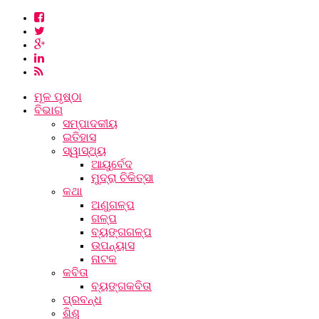
ମୂଳ ପୃଷ୍ଠା
ବିଭାଗ
ସମ୍ପାଦକୀୟ
ଇତିହାସ
ସ୍ୱାସ୍ଥ୍ୟ
ଆୟୁର୍ବେଦ
ମୁଦ୍ରା ଚିକିତ୍ସା
କଥା
ଅଣୁଗଳ୍ପ
ଗଳ୍ପ
ବ୍ୟଙ୍ଗଗଳ୍ପ
ଉପନ୍ୟାସ
ନାଟକ
କବିତା
ବ୍ୟଙ୍ଗକବିତା
ପ୍ରବନ୍ଧ
ଶିଶୁ