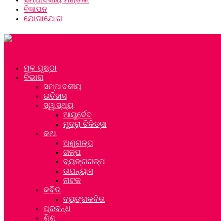
ବିଜ୍ଞାପନ
ଯୋଗାଯୋଗ
ମୂଳ ପୃଷ୍ଠା
ବିଭାଗ
ସମ୍ପାଦକୀୟ
ଇତିହାସ
ସ୍ୱାସ୍ଥ୍ୟ
ଆୟୁର୍ବେଦ
ମୁଦ୍ରା ଚିକିତ୍ସା
କଥା
ଅଣୁଗଳ୍ପ
ଗଳ୍ପ
ବ୍ୟଙ୍ଗଗଳ୍ପ
ଉପନ୍ୟାସ
ନାଟକ
କବିତା
ବ୍ୟଙ୍ଗକବିତା
ପ୍ରବନ୍ଧ
ଶିଶୁ