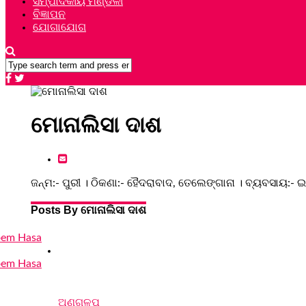
ସମ୍ପାଦକୀୟ ମଣ୍ଡଳୀ
ବିଜ୍ଞାପନ
ଯୋଗାଯୋଗ
ମୋନାଲିସା ଦାଶ
ଜନ୍ମ:- ପୁରୀ । ଠିକଣା:- ହୈଦରାବାଦ, ତେଲେଙ୍ଗାନା । ବ୍ୟବସାୟ:- ଇଞ
Posts By ମୋନାଲିସା ଦାଶ
ଅଣୁଗଳ୍ପ