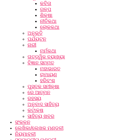
କବିତା
ଗଳ୍ପ
ଶିକ୍ଷା
ନୀତିକଥା
ଲୋକକଥା
ଅନୁଭୂତି
ପର୍ଯ୍ୟଟନ
ନାରୀ
ମର୍ମକଥା
ତାତ୍ତ୍ୱିକ ବ୍ୟାଖ୍ୟା
ବିଜ୍ଞାନ ସମ୍ମତ
ମହାଭାରତ
ରାମାୟଣ
ହରିବଂଶ
ପୁସ୍ତକ ସମୀକ୍ଷା
ରେ ଆତ୍ମନ
ରହସ୍ୟ
ଅନୁବାଦ ସାହିତ୍ୟ
କଟାକ୍ଷ
ସାହିତ୍ୟ ଖବର
ସଂକଳନ
ଲେଖିକା/ଲେଖକ ମଣ୍ଡଳୀ
ନିୟମାବଳୀ
ସମ୍ପାଦକୀୟ ମଣ୍ଡଳୀ