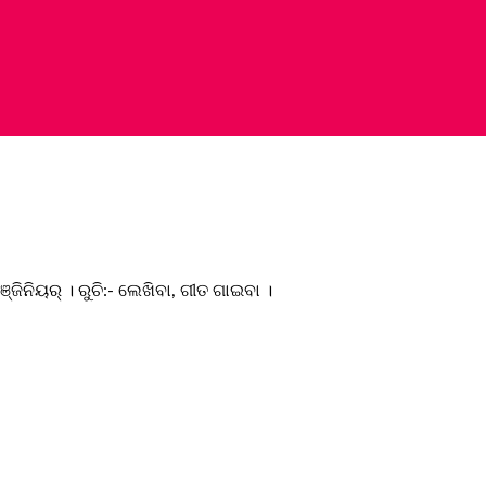
୍ଜିନିୟର୍ । ରୁଚି:- ଲେଖିବା, ଗୀତ ଗାଇବା ।