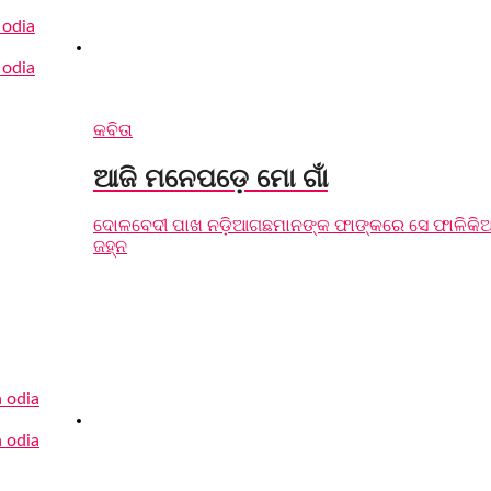
କବିତା
ଆଜି ମନେପଡ଼େ ମୋ ଗାଁ
ଦୋଳବେଦୀ ପାଖ ନଡ଼ିଆଗଛମାନଙ୍କ ଫାଙ୍କରେ ସେ ଫାଳିକି
ଜହ୍ନ