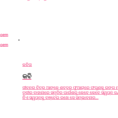
କବିତା
କବି
ଜୀବନର ଚିତ୍ର ଆଙ୍କେ ଶବ୍ଦର ଫୁଆରାରେ ଫଗୁଣକୁ ରଙ୍ଗ 
ତୂଳୀର ବାହାନାରେ ସ୍ମୃତିର ପାଉଁଶରୁ କେବେ କେବେ ସ୍ୱପ୍ନ ଜ
ନିଏ ସ୍ୱପ୍ନକୁ ବଞ୍ଚେଇ ରଖେ ସେ ସମ୍ଭାବନାର...