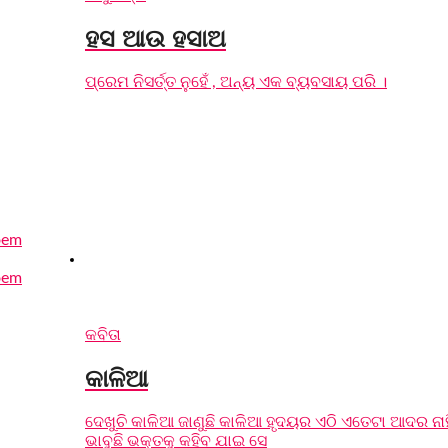
ହସ ଆଉ ହସାଅ
ପ୍ରେମ ନିସର୍ତ୍ତ ନୁହେଁ , ଅନ୍ୟ ଏକ ବ୍ୟବସାୟ ପରି ।
କବିତା
କାଳିଆ
ଦେଖୁଚି କାଳିଆ ଜାଣୁଛି କାଳିଆ ହୃଦୟର ଏଠି ଏତେଟା ଆଦର ନାହି
ଭାବୁଛି ଭକ୍ତକୁ କହିବ ଯାଇ ସେ