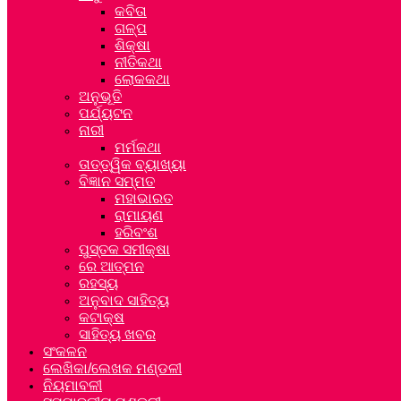
କବିତା
ଗଳ୍ପ
ଶିକ୍ଷା
ନୀତିକଥା
ଲୋକକଥା
ଅନୁଭୂତି
ପର୍ଯ୍ୟଟନ
ନାରୀ
ମର୍ମକଥା
ତାତ୍ତ୍ୱିକ ବ୍ୟାଖ୍ୟା
ବିଜ୍ଞାନ ସମ୍ମତ
ମହାଭାରତ
ରାମାୟଣ
ହରିବଂଶ
ପୁସ୍ତକ ସମୀକ୍ଷା
ରେ ଆତ୍ମନ
ରହସ୍ୟ
ଅନୁବାଦ ସାହିତ୍ୟ
କଟାକ୍ଷ
ସାହିତ୍ୟ ଖବର
ସଂକଳନ
ଲେଖିକା/ଲେଖକ ମଣ୍ଡଳୀ
ନିୟମାବଳୀ