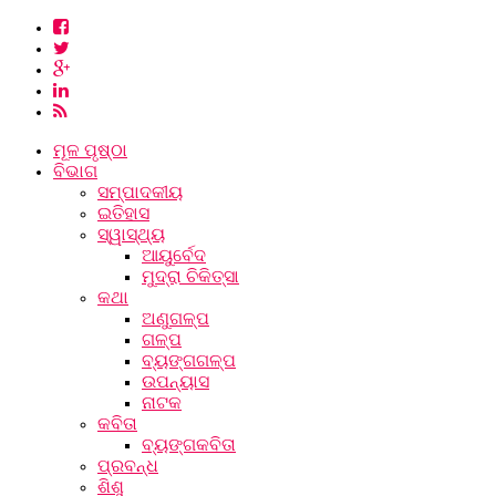
ମୂଳ ପୃଷ୍ଠା
ବିଭାଗ
ସମ୍ପାଦକୀୟ
ଇତିହାସ
ସ୍ୱାସ୍ଥ୍ୟ
ଆୟୁର୍ବେଦ
ମୁଦ୍ରା ଚିକିତ୍ସା
କଥା
ଅଣୁଗଳ୍ପ
ଗଳ୍ପ
ବ୍ୟଙ୍ଗଗଳ୍ପ
ଉପନ୍ୟାସ
ନାଟକ
କବିତା
ବ୍ୟଙ୍ଗକବିତା
ପ୍ରବନ୍ଧ
ଶିଶୁ