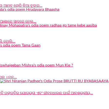
 ଆମ୍ବ ଚୋରି କିଆ ବୁଦାର...
ା ଆଶାରେ ସାଦରେ ନେଲ...
ି ବୋଲି...
୍ପର । ମନ...
କ୍ତି ପ୍ରାପ୍ତିର ଯୋଗ୍ୟତା ଏବଂ ଜୀବନଧାରଣ ପାଇଁ ଆବଶ୍ୟକୀୟ...