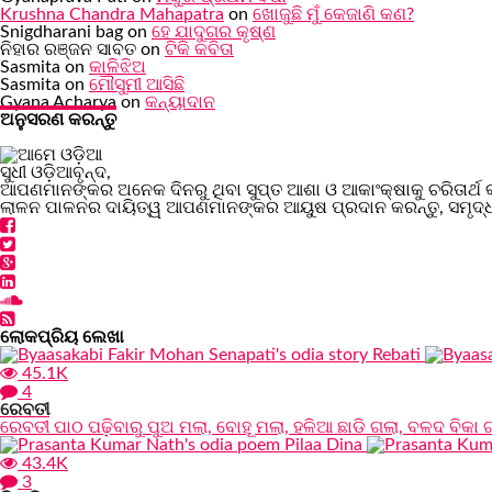
Krushna Chandra Mahapatra
on
ଖୋଜୁଛି ମୁଁ କେଜାଣି କଣ?
Snigdharani bag
on
ହେ ଯାଦୁଗର କୃଷ୍ଣ
ନିହାର ରଞ୍ଜନ ସାବତ
on
ଟିକି କବିତା
Sasmita
on
କାଳିଝିଅ
Sasmita
on
ମୌସୁମୀ ଆସିଛି
Gyana Acharya
on
କନ୍ୟାଦାନ
ଅନୁସରଣ କରନ୍ତୁ
ସୁଧୀ ଓଡ଼ିଆବୃନ୍ଦ,
ଆପଣମାନଙ୍କର ଅନେକ ଦିନରୁ ଥିବା ସୁପ୍ତ ଆଶା ଓ ଆକାଂକ୍ଷାକୁ ଚରିତାର୍ଥ 
ଲାଳନ ପାଳନର ଦାୟିତ୍ୱ ଆପଣମାନଙ୍କର ଆୟୁଷ ପ୍ରଦାନ କରନ୍ତୁ, ସମୃଦ୍ଧ
ଲୋକପ୍ରିୟ ଲେଖା
45.1K
4
ରେବତୀ
ରେବତୀ ପାଠ ପଢ଼ିବାରୁ ପୁଅ ମଲା, ବୋହୂ ମଲା, ହଳିଆ ଛାଡି ଗଲା, ବଳଦ ବିକା ଗ
43.4K
3