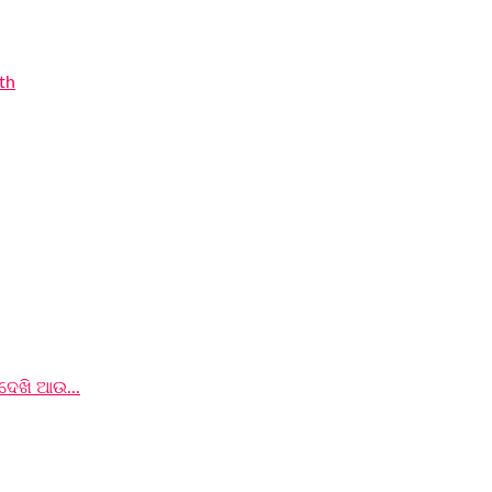
ଦେଖି ଆଉ...