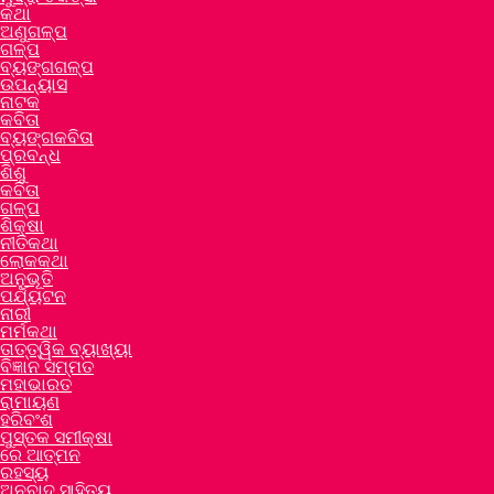
କଥା
ଅଣୁଗଳ୍ପ
ଗଳ୍ପ
ବ୍ୟଙ୍ଗଗଳ୍ପ
ଉପନ୍ୟାସ
ନାଟକ
କବିତା
ବ୍ୟଙ୍ଗକବିତା
ପ୍ରବନ୍ଧ
ଶିଶୁ
କବିତା
ଗଳ୍ପ
ଶିକ୍ଷା
ନୀତିକଥା
ଲୋକକଥା
ଅନୁଭୂତି
ପର୍ଯ୍ୟଟନ
ନାରୀ
ମର୍ମକଥା
ତାତ୍ତ୍ୱିକ ବ୍ୟାଖ୍ୟା
ବିଜ୍ଞାନ ସମ୍ମତ
ମହାଭାରତ
ରାମାୟଣ
ହରିବଂଶ
ପୁସ୍ତକ ସମୀକ୍ଷା
ରେ ଆତ୍ମନ
ରହସ୍ୟ
ଅନୁବାଦ ସାହିତ୍ୟ