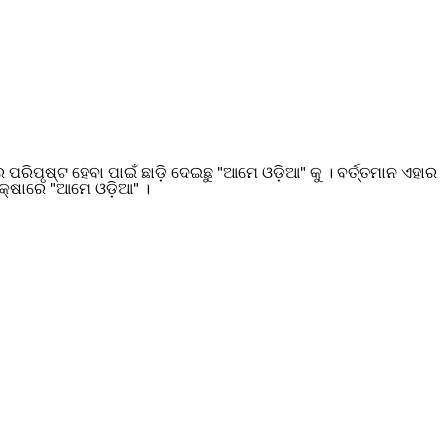
ପୃଷ୍ଟ ହେବା ପାଇଁ ଛାଡ଼ି ଦେଇଛୁ "ଆମେ ଓଡ଼ିଆ" କୁ । ବର୍ତ୍ତମାନ ଏହାର
୍ଷାରେ "ଆମେ ଓଡ଼ିଆ" ।