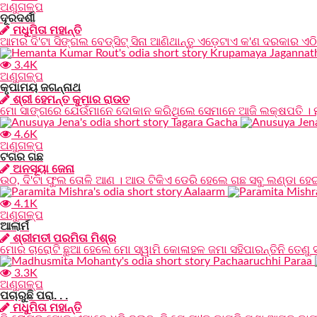
ଅଣୁଗଳ୍ପ
ଦୂରଦର୍ଶୀ
ମଧୁମିତା ମହାନ୍ତି
ଆମର ଦି'ଟା ସିଙ୍ଗଲ ବେଡ୍‌ସିଟ୍ ସିନା ଆଣିଥାନ୍ତୁ ଏଡ଼େଟାଏ କ'ଣ ଦରକାର ଏଠି
3.4K
ଅଣୁଗଳ୍ପ
କୃପାମୟ ଜଗନ୍ନାଥ
ଶ୍ରୀ ହେମନ୍ତ କୁମାର ରାଉତ
ମୋ ସାଙ୍ଗରେ ଯେଉଁମାନେ ଦୋକାନ କରିଥିଲେ ସେମାନେ ଆଜି ଲକ୍ଷପତି । ମୁଁ
4.6K
ଅଣୁଗଳ୍ପ
ଟଗର ଗଛ
ଅନସୂୟା ଜେନା
ଉଠ, ଦି'ଟା ଫୁଲ ତୋଳି ଆଣ । ଆଉ ଟିକିଏ ଡେରି ହେଲେ ଗଛ ସବୁ ଲଣ୍ଡା ହେଇଯା
4.1K
ଅଣୁଗଳ୍ପ
ଆଲାର୍ମ
ଶ୍ରୀମତୀ ପରମିତା ମିଶ୍ର
ମୋର ଚାରୋଟି ଛୁଆ ହେଲେ ମୋ ସ୍ୱାମି କୋଳାହଳ ଜମା ସହିପାରନ୍ତିନି ତେଣୁ 
3.3K
ଅଣୁଗଳ୍ପ
ପଚାରୁଛି ପରା. . .
ମଧୁମିତା ମହାନ୍ତି