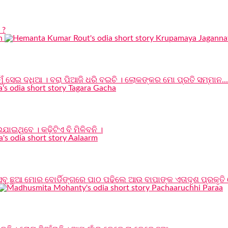
 ?
 ସେଇ ଦଧିଆ । ବରା ପିଆଜି ଧରି ବଇଚି । ଲୋକଙ୍କର ମୋ ପ୍ରତି ସମ୍ମାନ...
ଇଥିବେ । କଢ଼ିଟିଏ ବି ମିଳିବନି ।
ସବୁ ଛୁଆ ମୋର ବୋର୍ଡିଙ୍ଗରେ ପାଠ ପଢିଲେ ଆଉ ବାପାଙ୍କ ଏତାଦୃଶ ପ୍ରକୃତି 