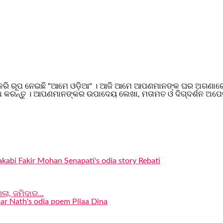
କରି ରୂପ ନେଇଛି "ଆମେ ଓଡ଼ିଆ" । ଆଜି ଆମେ ଆପଣମାନଙ୍କ ଘର ଅଗଣାରେ ପରି
 କରନ୍ତୁ । ଆପଣମାନଙ୍କର ଉପାଦେୟ ଲେଖା, ମତାମତ ଓ ଦିଗ୍ଦର୍ଶନ ଅପେକ
ଲା, ଜମିଦାର...