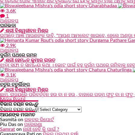
କି ରୋଗର ପୋକ ଏମାନେ ଧରି ବୁଲୁଛନ୍ତି ଯେ ୟା'କୁ କାମୁଡ଼ି ମଶା ଆମକୁ କାମୁ
3.6K
1
ଅଣୁଗଳ୍ପ
ଘରଭଡା
ଶ୍ରୀ ବିଶ୍ୱଜୀବନ ମିଶ୍ର
ଇଆଡ଼େ ଆଜ୍ଞା ଆପଣଙ୍କ ଦାବି, "ଆପଣ ଆମଲେଟ୍ ଖାଇବେ, ହେଲେ ଅଣ୍ଡା ଭାଙ୍ଗ
2.9K
ଅଣୁଗଳ୍ପ
ଦୁର୍ଗମ ପଥରେ ଗମନ
ଶ୍ରୀ ହେମନ୍ତ କୁମାର ରାଉତ
ଝାଡ଼ା ସଫା ତ ସାମାନ୍ୟ କଥା । ଭୋଟ ପାଇଁ ବହୁ ଦୁର୍ଗମ ପଥରେ ଗମିବାକୁ 
3.1K
ଅଣୁଗଳ୍ପ
ଚତୁର ଚତୁର୍ଲିଙ୍ଗ
ଶ୍ରୀ ବିଶ୍ୱଜୀବନ ମିଶ୍ର
ଛାମୁ, ରାଜ୍ୟରେ ପରିବର୍ତ୍ତନ ହଉ ବା ନ ହଉ , ବାହାରେ ପଦ୍ମ ଫୁଟୁ ବା ନ ଫୁଟୁ
More Posts
ବିଭାଗ ଚୟନ କରନ୍ତୁ
ବିଭାଗ ଚୟନ କରନ୍ତୁ
ଆପଣଙ୍କ ମତାମତ
Sasmita
on
ରକ୍ତର ରିପୋର୍ଟ
Piu Das
on
ପ୍ରେରଣା
Samrat
on
ନାରୀ ହେବି କି ପାଇଁ ?
Gyanaprava Pati
on
ମିକୁର ପ୍ରଥମ ବର୍ଷା