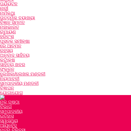
ପର୍ଯ୍ୟଟନ
ନାରୀ
ମର୍ମକଥା
ତାତ୍ତ୍ୱିକ ବ୍ୟାଖ୍ୟା
ବିଜ୍ଞାନ ସମ୍ମତ
ମହାଭାରତ
ରାମାୟଣ
ହରିବଂଶ
ପୁସ୍ତକ ସମୀକ୍ଷା
ରେ ଆତ୍ମନ
ରହସ୍ୟ
ଅନୁବାଦ ସାହିତ୍ୟ
କଟାକ୍ଷ
ସାହିତ୍ୟ ଖବର
ସଂକଳନ
ଲେଖିକା/ଲେଖକ ମଣ୍ଡଳୀ
ନିୟମାବଳୀ
ସମ୍ପାଦକୀୟ ମଣ୍ଡଳୀ
ବିଜ୍ଞାପନ
ଯୋଗାଯୋଗ
ମୂଳ ପୃଷ୍ଠା
ବିଭାଗ
ସମ୍ପାଦକୀୟ
ଇତିହାସ
ସ୍ୱାସ୍ଥ୍ୟ
ଆୟୁର୍ବେଦ
ମୁଦ୍ରା ଚିକିତ୍ସା