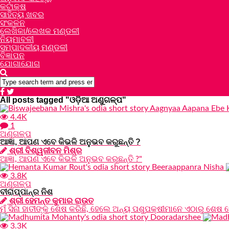
କଟାକ୍ଷ
ସାହିତ୍ୟ ଖବର
ସଂକଳନ
ଲେଖିକା/ଲେଖକ ମଣ୍ଡଳୀ
ନିୟମାବଳୀ
ସମ୍ପାଦକୀୟ ମଣ୍ଡଳୀ
ବିଜ୍ଞାପନ
ଯୋଗାଯୋଗ
All posts tagged "ଓଡ଼ିଆ ଅଣୁଗଳ୍ପ"
4.4K
1
ଅଣୁଗଳ୍ପ
ଆଜ୍ଞା, ଆପଣ ଏବେ କିଭଳି ଅନୁଭବ କରୁଛନ୍ତି ?
ଶ୍ରୀ ବିଶ୍ୱଜୀବନ ମିଶ୍ର
ଆଜ୍ଞା, ଆପଣ ଏବେ କିଭଳି ଅନୁଭବ କରୁଛନ୍ତି ?"
3.8K
ଅଣୁଗଳ୍ପ
ବୀରାପ୍ପାନ୍‌ର ନିଶ
ଶ୍ରୀ ହେମନ୍ତ କୁମାର ରାଉତ
ମୁଁ ସିନା ହାତୀଙ୍କୁ ଶେଷ କରିଛି, ହେଲେ ଅନ୍ୟ ପଶୁପକ୍ଷୀମାନେ ଏଠାରୁ ଶେଷ ହ
3.3K