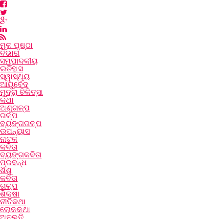
ମୂଳ ପୃଷ୍ଠା
ବିଭାଗ
ସମ୍ପାଦକୀୟ
ଇତିହାସ
ସ୍ୱାସ୍ଥ୍ୟ
ଆୟୁର୍ବେଦ
ମୁଦ୍ରା ଚିକିତ୍ସା
କଥା
ଅଣୁଗଳ୍ପ
ଗଳ୍ପ
ବ୍ୟଙ୍ଗଗଳ୍ପ
ଉପନ୍ୟାସ
ନାଟକ
କବିତା
ବ୍ୟଙ୍ଗକବିତା
ପ୍ରବନ୍ଧ
ଶିଶୁ
କବିତା
ଗଳ୍ପ
ଶିକ୍ଷା
ନୀତିକଥା
ଲୋକକଥା
ଅନୁଭୂତି