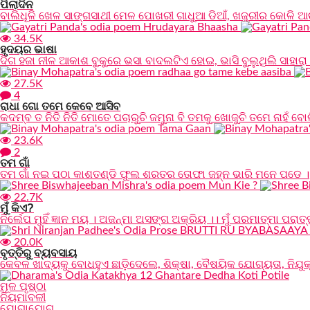
ପିଲାଦିନ
ବାଲିଧୂଳି ଖେଳ ସାଙ୍ଗସାଥୀ ମେଳ ପୋଖରୀ ଗାଧୁଆ ଡିଆଁ, ଖଜୁରୀର କୋଳି ଆଉ
34.5K
ହୃଦୟର ଭାଷା
ଦିଗ ହଜା ନୀଳ ଆକାଶ ବୁକୁରେ ଭସା ବାଦଲଟିଏ ହୋଇ, ଭାସି ବୁଲୁଥିଲି ସାହାର
27.5K
4
ରାଧା ଗୋ ତମେ କେବେ ଆସିବ
କଦମ୍ବ ତ ନିତି ନିତି ମୋତେ ପଚାରୁଚି ଜମୁନା ବି ତମକୁ ଖୋଜୁଚି ତମେ ନାହଁ ବୋଲ
23.6K
2
ତମ ଗାଁ
ତମ ଗାଁ ନଇ ପଠା କାଶତଣ୍ଡି ଫୁଲ ଶରତର ତୋଫା ଜହ୍ନ ଭାରି ମନେ ପଡେ ।
22.7K
ମୁଁ କିଏ?
ନିର୍ଲେପ ମୁହିଁ ଜ୍ଞାନ ମୟ । ଅଜନ୍ମା ଅସଙ୍ଗ ଅକ୍ରିୟ ।। ମୁଁ ପରମାତ୍ମା ପରାତ
20.0K
ବୃତ୍ତିରୁ ବ୍ୟବସାୟ
କେବଳ ଖାଦ୍ୟକୁ ବୋଧହୁଏ ଛାଡ଼ିଦେଲେ, ଶିକ୍ଷା, ବୈଷୟିକ ଯୋଗ୍ୟତା, ନିଯୁ
ମୂଳ ପୃଷ୍ଠା
ନିୟମାବଳୀ
ଯୋଗାଯୋଗ