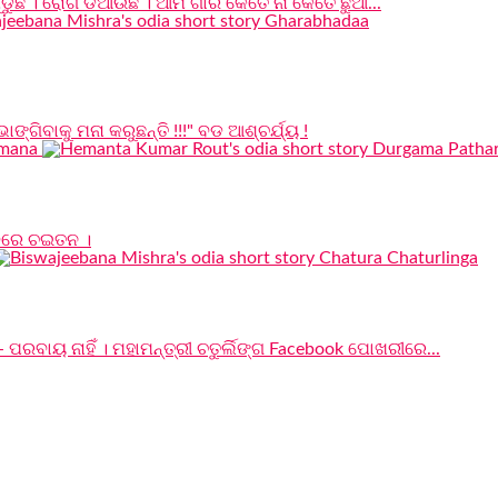
ଡୁଛି । ରୋଗ ଡିଆଁଉଛି । ଆମ ଗାଁର କେତେ ନା କେତେ ଛୁଆ...
ିବାକୁ ମନା କରୁଛନ୍ତି !!!" ବଡ ଆଶ୍ଚର୍ଯ୍ୟ !
ହେବରେ ଚଇତନ ।
 - ପରବାୟ ନାହିଁ । ମହାମନ୍ତ୍ରୀ ଚତୁର୍ଲିଙ୍ଗ Facebook ପୋଖରୀରେ...