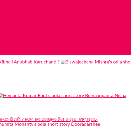
େଲେ କିପରି ? ସେମାନେ ସମସ୍ତେ ନିଶ ନ ଥିବା ବୀରାପ୍ପାନ୍