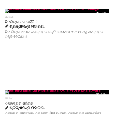
2.4K
ପ୍ରବନ୍ଧ
ଶିବଲିଙ୍ଗ କଳା କାହିଁକି ?
ଶ୍ରଦ୍ଧାନନ୍ଦ ମହାରଣା
ଶିବ ଲିଙ୍ଗ ଆମର ନକାରାତ୍ମକ ଶକ୍ତି ନେଇଥାଏ ଏବଂ ଆମକୁ ସକରାତ୍ମକ
ଶକ୍ତି ଦେଇଥାଏ ।
1.8K
ପ୍ରବନ୍ଧ
ଏକଲବ୍ୟର ପରିଚୟ
ଶ୍ରଦ୍ଧାନନ୍ଦ ମହାରଣା
ଏକଲବ୍ୟ କାହାଣୀରେ ଏକ ଛୋଟ ପିଲା ଭାବରେ ଏକଲବ୍ୟର ଲୋକପ୍ରିୟ