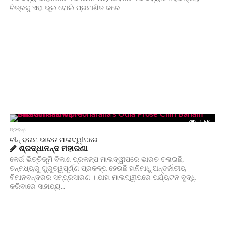
ଚିତ୍ରକୁ ଏହା ଭୁଲ ବୋଲି ପ୍ରମାଣିତ କରେ
1.5K
ପ୍ରବନ୍ଧ
ଚୀନ୍ ବନାମ ଭାରତ ମାଲଦ୍ୱୀପରେ
ଶ୍ରଦ୍ଧାନନ୍ଦ ମହାରଣା
କେଉଁ ଭିତ୍ତିଭୂମି ବିକାଶ ପ୍ରକଳ୍ପ ମାଲଦ୍ୱୀପରେ ଭାରତ ଚଳାଇଛି,
ତନ୍ମଧ୍ୟରୁ ଗୁରୁତ୍ୱପୂର୍ଣ୍ଣ ପ୍ରକଳ୍ପ ହେଉଛି ହାନିମାଧୁ ଅନ୍ତର୍ଜାତୀୟ
ବିମାନବନ୍ଦରର ସମ୍ପ୍ରସାରଣ । ଯାହା ମାଲଦ୍ୱୀପରେ ପର୍ଯ୍ୟଟନ ବୃଦ୍ଧି
କରିବାରେ ସାହାଯ୍ୟ...