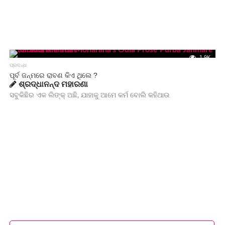
1.9K
ପ୍ରବନ୍ଧ
ପୂର୍ବ ଜନ୍ମରେ ରାବଣ କିଏ ଥିଲେ ?
ଶ୍ରଦ୍ଧାନନ୍ଦ ମହାରଣା
ସବୁକିଛିର ଏକ ଲିଙ୍କ୍ ଅଛି, ଯାହାକୁ ଆମେ କର୍ମ ବୋଲି କହିଥାଉ