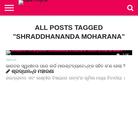
ମୂଳ
ପୃଷ୍ଠା
ALL POSTS TAGGED
ବିଭାଗ
ସଂକଳନ
ଲେଖିକା/
ନିୟମାବଳୀ
ସମ୍ପାଦକୀୟ
ବିଜ୍ଞାପନ
ଯୋଗାଯୋଗ
ଲେଖକ
ମଣ୍ଡଳୀ
ମଣ୍ଡଳୀ
"SHRADDHANANDA MOHARANA"
2.0K
ପ୍ରବନ୍ଧ
ଭାରତର ସ୍ୱାଧୀନତା ପରେ ଲର୍ଡ ମାଉଣ୍ଟବ୍ୟାଟେନ୍‌ଙ୍କ ସହିତ କ’ଣ ହେଲା ?
ଶ୍ରଦ୍ଧାନନ୍ଦ ମହାରଣା
ହାଇଦ୍ରାବାଦ ଏବଂ କାଶ୍ମୀର ବିଷୟରେ ତାଙ୍କ'ର ଭୂମିକା ମଧ୍ୟ ବିବାଦୀୟ ।