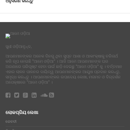
ଅନୁସରଣ କରନ୍ତୁ
ସୁଧୀ ଓଡ଼ିଆବୃନ୍ଦ,
ଆପଣମାନଙ୍କର ଅନେକ ଦିନରୁ ଥିବା ସୁପ୍ତ ଆଶା ଓ ଆକାଂକ୍ଷାକୁ ଚରିତାର୍ଥ
କରି ରୂପ ନେଇଛି "ଆମେ ଓଡ଼ିଆ" । ଆଜି ଆମେ ଆପଣମାନଙ୍କ ଘର
ଅଗଣାରେ ପରିପୃଷ୍ଟ ହେବା ପାଇଁ ଛାଡ଼ି ଦେଇଛୁ "ଆମେ ଓଡ଼ିଆ" କୁ । ବର୍ତ୍ତମାନ
ଏହାର ଲାଳନ ପାଳନର ଦାୟିତ୍ୱ ଆପଣମାନଙ୍କର ଆୟୁଷ ପ୍ରଦାନ କରନ୍ତୁ,
ସମୃଦ୍ଧ କରନ୍ତୁ । ଆପଣମାନଙ୍କର ଉପାଦେୟ ଲେଖା, ମତାମତ ଓ ଦିଗ୍ଦର୍ଶନ
ଅପେକ୍ଷାରେ "ଆମେ ଓଡ଼ିଆ" ।
ଲୋକପ୍ରିୟ ଲେଖା
ରେବତୀ