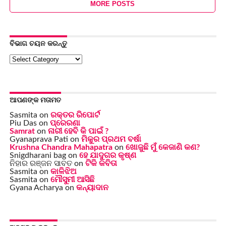
MORE POSTS
ବିଭାଗ ଚୟନ କରନ୍ତୁ
ବିଭାଗ
ଚୟନ
କରନ୍ତୁ
ଆପଣଙ୍କ ମତାମତ
Sasmita
on
ରକ୍ତର ରିପୋର୍ଟ
Piu Das
on
ପ୍ରେରଣା
Samrat
on
ନାରୀ ହେବି କି ପାଇଁ ?
Gyanaprava Pati
on
ମିକୁର ପ୍ରଥମ ବର୍ଷା
Krushna Chandra Mahapatra
on
ଖୋଜୁଛି ମୁଁ କେଜାଣି କଣ?
Snigdharani bag
on
ହେ ଯାଦୁଗର କୃଷ୍ଣ
ନିହାର ରଞ୍ଜନ ସାବତ
on
ଟିକି କବିତା
Sasmita
on
କାଳିଝିଅ
Sasmita
on
ମୌସୁମୀ ଆସିଛି
Gyana Acharya
on
କନ୍ୟାଦାନ