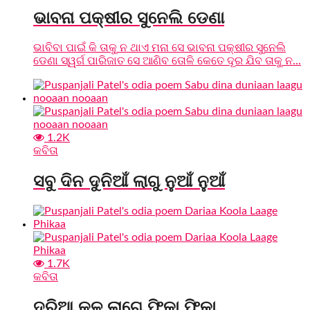
ଭାବନା ପକ୍ଷୀର ସୁନେଲି ଡେଣା
ଭାବିବା ପାଇଁ କି ତାକୁ ନ ଥାଏ ମନା ସେ ଭାବନା ପକ୍ଷୀର ସୁନେଲି
ଡେଣା ସ୍ୱର୍ଗ ପାରିଜାତ ସେ ଆଣିବ ତୋଳି କେତେ ଦୂର ଯିବ ତାକୁ ନ...
1.2K
କବିତା
ସବୁ ଦିନ ଦୁନିଆଁ ଲାଗୁ ନୁଆଁ ନୁଆଁ
1.7K
କବିତା
ଦରିଆ କୂଳ ଲାଗେ ଫିକା ଫିକା