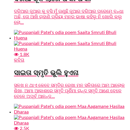
ଦରିଆର ଜୁଆର କୁ ବସି ମୁଁ ଗଣୁଛି ଜୁଆର ଦରିଆର ପ୍ରେମେ ବନ୍ଧା
ଅଛି, ତୋ ଆଖି ଚାହାଣି ପ୍ରିୟା ମନର ଭାଷା କହିଲୁ ନି ଖୋଲି କଲୁ
ଲୋ...
1.8K
କବିତା
ସାଇତା ସ୍ମୃତି ଭୁଲି ହୁଏନା
ସଳଖ ନ ଥାଏ କେବେ ସ୍ମୃତିର ରେଖା ମନ ସଳିତାରେ ଆମ ଆଲୋକ
ଶିଖା, ଆମା ଆକାଶରେ ସ୍ମୃତି ପୂର୍ଣିମା ଚାନ୍ଦ ସ୍ମୃତି ଆଣେ ବେଳେ
ବେଳେ ଅପୂର୍ବ ଆନନ୍ଦ...
2.5K