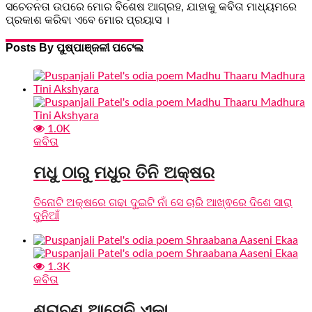
ସଚେତନତା ଉପରେ ମୋର ବିଶେଷ ଆଗ୍ରହ, ଯାହାକୁ କବିତା ମାଧ୍ୟମରେ
ପ୍ରକାଶ କରିବା ଏବେ ମୋର ପ୍ରୟାସ ।
Posts By ପୁଷ୍ପାଞ୍ଜଳୀ ପଟେଲ
1.0K
କବିତା
ମଧୁ ଠାରୁ ମଧୁର ତିନି ଅକ୍ଷର
ତିନୋଟି ଅକ୍ଷରେ ଗଢା ଦୁଇଟି ନାଁ ସେ ଚାରି ଆଖ୍ଵରେ ଦିଶେ ସାରା
ଦୁନିଆଁ
1.3K
କବିତା
ଶ୍ରାବଣ ଆସେନି ଏକା