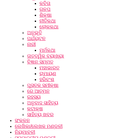
କବିତା
ଗଳ୍ପ
ଶିକ୍ଷା
ନୀତିକଥା
ଲୋକକଥା
ଅନୁଭୂତି
ପର୍ଯ୍ୟଟନ
ନାରୀ
ମର୍ମକଥା
ତାତ୍ତ୍ୱିକ ବ୍ୟାଖ୍ୟା
ବିଜ୍ଞାନ ସମ୍ମତ
ମହାଭାରତ
ରାମାୟଣ
ହରିବଂଶ
ପୁସ୍ତକ ସମୀକ୍ଷା
ରେ ଆତ୍ମନ
ରହସ୍ୟ
ଅନୁବାଦ ସାହିତ୍ୟ
କଟାକ୍ଷ
ସାହିତ୍ୟ ଖବର
ସଂକଳନ
ଲେଖିକା/ଲେଖକ ମଣ୍ଡଳୀ
ନିୟମାବଳୀ
ସମ୍ପାଦକୀୟ ମଣ୍ଡଳୀ