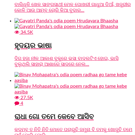
ବାଲିଧୂଳି ଖେଳ ସାଙ୍ଗସାଥୀ ମେଳ ପୋଖରୀ ଗାଧୁଆ ଡିଆଁ, ଖଜୁରୀର
କୋଳି ଆଉ ଆମ୍ବ ଚୋରି କିଆ ବୁଦାର...
34.5K
ହୃଦୟର ଭାଷା
ଦିଗ ହଜା ନୀଳ ଆକାଶ ବୁକୁରେ ଭସା ବାଦଲଟିଏ ହୋଇ, ଭାସି
ବୁଲୁଥିଲି ସାହାରା ଆଶାରେ ସାଦରେ ନେଲ...
27.5K
4
ରାଧା ଗୋ ତମେ କେବେ ଆସିବ
କଦମ୍ବ ତ ନିତି ନିତି ମୋତେ ପଚାରୁଚି ଜମୁନା ବି ତମକୁ ଖୋଜୁଚି ତମେ