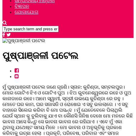
ସମ୍ପାଦକୀୟ ମଣ୍ଡଳୀ
ବିଜ୍ଞାପନ
ଯୋଗାଯୋଗ
ପୁଷ୍ପାଞ୍ଜଳୀ ପଟେଲ
ମୁଁ ପୁଷ୍ପାଞ୍ଜଳୀ ପଟେଲ ଜଣେ ଗୃହଣି। ସ୍ତାନ: କୁଚିଣ୍ଡା, ସମ୍ବଲପୁର।
ମୋର ଗୋଟିଏ ଝିଏ ଓ ଗୋଟିଏ ପୁଅ । ଝିଅ ଭୁବନେଶ୍ୱରରେ ରହେ ଓ ପୁଅ
କାନାଡାରେ ରହେ। ଆମେ ସ୍ୱାମୀ, ସ୍ତ୍ରୀ ଉଭୟେ କୁଚିଣ୍ଡା ରେ ରହୁ ।
ମୋତେ ଘର କାମ, ଘର ସଜାସଜି ଓ ରୋଷେଇ ଏ ସବୁ ଭଲଲାଗେ । ଏ ସବୁ
ବାହାରେ ସିଲେଇ କରିବା ବି ମୋ ପସନ୍ଦ । ମୁଁ ଯେତେବେଳେ ପିଲାଥିଲି
ଯେଉଁ ସ୍ଥାନ କୁ ବୁଲିବାକୁ ଯାଏ ବା କୌଣସି ଜିନିଷ ଦେଖେ ମୋ ମନରେ କିଛି
ଭାବନା ଆସେ କିନ୍ତୁ ସେ ଭାବନା ଭାବନା ରେ ରହିଯାଏ । ଏବେ ମୁଁ ଏକା
ଥିବାରୁ ଯଥେଷ୍ଟ ସମୟ ମିଳେ । ମୋ ଭାବନା ଓ ଅନୁଭୂତିକୁ ପ୍ରକାଶ
କରିବାକୁ ଇଚ୍ଛା ହେଲା । ପ୍ରକୃତି, ପରିବେଷ, ପରିବାର ଏବଂ ସମାଜ