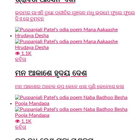
ଭ୍ରମର ଗାଏନି ତୁଛେ ପ୍ରୀତିର ଗୁଞ୍ଜନ ମଧୁ ଭ୍ରମେ ଫୁଲେ ଫୁଲେ
ଦିଏ ସେ ଚୁମ୍ବନ
1.1K
କବିତା
ମନ ଆକାଶେ ହୃଦୟ ଦେଶ
ମନ ଆକାଶର ଅନେକ ରୂପ କେବେ ଧଳା ପୁଣି କେବେସେ କଳା
1.1K
କବିତା