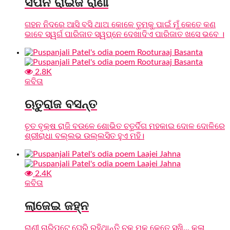
ସପନ ରାଇଜ ରାଣୀ
ଗହନ ନିଦରେ ଆସି ବସି ଥାଅ କୋଳେ ତୁମକୁ ପାଇଁ ମୁଁ କେତେ କଣ
ଭାବେ ସ୍ୱର୍ଗ ପାରିଜାତ ସ୍ୱପ୍ନେ ଦେଖାଦିଏ ପାରିଜାତ ଖସେ ଭବେ ।
2.8K
କବିତା
ଋତୁରାଜ ବସନ୍ତ
ଚୂତ ବୃକ୍ଷ ରାଜି ବଉଳେ ଶୋଭିତ ଚତୁର୍ଦିଗ ମହକାଇ ଦୋଳ ଦୋଳିରେ
ଶ୍ରୀରାଧା ବଲ୍ଲଭ ଉଲ୍ଲସିତ ହୁଏ ମହି।
2.4K
କବିତା
ଲାଜେଇ ଜହ୍ନ
ରାଣୀ ଚାରିପଟେ ଘେରି ରହିଥାନ୍ତି ଚକ୍‌ ମକ୍‌ କେତେ ସଖି... କଳା