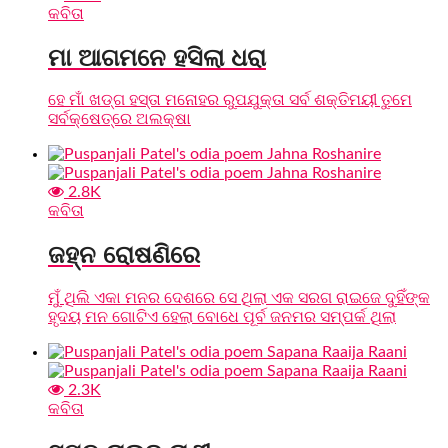
କବିତା
ମା ଆଗମନେ ହସିଲା ଧରା
ହେ ମାଁ ଖଡ୍ଗ ହସ୍ତା ମନୋହର ରୁପଯୁକ୍ତା ସର୍ବ ଶକ୍ତିମୟୀ ତୁମେ
ସର୍ବକ୍ଷେତ୍ରେ ଅଲକ୍ଷା
2.8K
କବିତା
ଜହ୍ନ ରୋଷଣିରେ
ମୁଁ ଥିଲି ଏକା ମନର ଦେଶରେ ସେ ଥିଲା ଏକ ସରଗ ରାଇଜେ ଦୁହିଁଙ୍କ
ହୃଦୟ ମନ ଗୋଟିଏ ହେଲା ବୋଧେ ପୂର୍ବ ଜନମର ସମ୍ପର୍କ ଥିଲା
2.3K
କବିତା