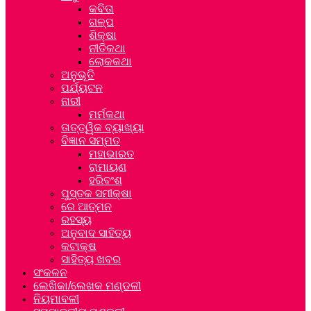
କବିତା
ଗଳ୍ପ
ଶିକ୍ଷା
ନୀତିକଥା
ଲୋକକଥା
ଅନୁଭୂତି
ପର୍ଯ୍ୟଟନ
ନାରୀ
ମର୍ମକଥା
ତାତ୍ତ୍ୱିକ ବ୍ୟାଖ୍ୟା
ବିଜ୍ଞାନ ସମ୍ମତ
ମହାଭାରତ
ରାମାୟଣ
ହରିବଂଶ
ପୁସ୍ତକ ସମୀକ୍ଷା
ରେ ଆତ୍ମନ
ରହସ୍ୟ
ଅନୁବାଦ ସାହିତ୍ୟ
କଟାକ୍ଷ
ସାହିତ୍ୟ ଖବର
ସଂକଳନ
ଲେଖିକା/ଲେଖକ ମଣ୍ଡଳୀ
ନିୟମାବଳୀ