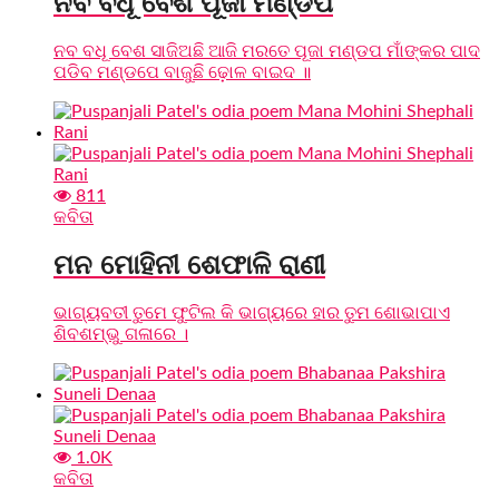
ନବ ବଧୂ ବେଶ ପୂଜା ମଣ୍ଡପ
ନବ ବଧୂ ବେଶ ସାଜିଅଛି ଆଜି ମରତେ ପୂଜା ମଣ୍ଡପ ମାଁଙ୍କର ପାଦ
ପଡିବ ମଣ୍ଡପେ ବାଜୁଛି ଢ଼ୋଳ ବାଇଦ ॥
811
କବିତା
ମନ ମୋହିନୀ ଶେଫାଳି ରାଣୀ
ଭାଗ୍ୟବତୀ ତୁମେ ଫୁଟିଲ କି ଭାଗ୍ୟରେ ହାର ତୁମ ଶୋଭାପାଏ
ଶିବଶମ୍ଭୁ ଗଳାରେ ।
1.0K
କବିତା