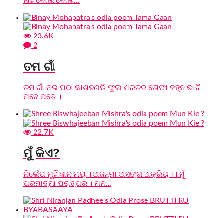
ନାହଁ ବୋଲି ବୋଲି...
23.6K
2
ତମ ଗାଁ
ତମ ଗାଁ ନଇ ପଠା କାଶତଣ୍ଡି ଫୁଲ ଶରତର ତୋଫା ଜହ୍ନ ଭାରି
ମନେ ପଡେ ।
22.7K
ମୁଁ କିଏ?
ନିର୍ଲେପ ମୁହିଁ ଜ୍ଞାନ ମୟ । ଅଜନ୍ମା ଅସଙ୍ଗ ଅକ୍ରିୟ ।। ମୁଁ
ପରମାତ୍ମା ପରାତ୍ପର । ମନ...