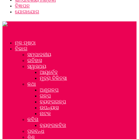
ବିଜ୍ଞାପନ
ଯୋଗାଯୋଗ
ମୂଳ ପୃଷ୍ଠା
ବିଭାଗ
ସମ୍ପାଦକୀୟ
ଇତିହାସ
ସ୍ୱାସ୍ଥ୍ୟ
ଆୟୁର୍ବେଦ
ମୁଦ୍ରା ଚିକିତ୍ସା
କଥା
ଅଣୁଗଳ୍ପ
ଗଳ୍ପ
ବ୍ୟଙ୍ଗଗଳ୍ପ
ଉପନ୍ୟାସ
ନାଟକ
କବିତା
ବ୍ୟଙ୍ଗକବିତା
ପ୍ରବନ୍ଧ
ଶିଶୁ