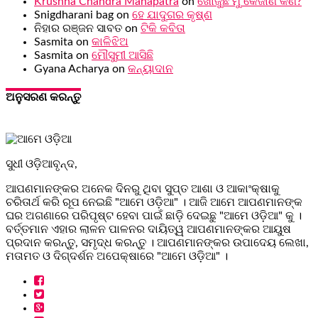
Krushna Chandra Mahapatra
on
ଖୋଜୁଛି ମୁଁ କେଜାଣି କଣ?
Snigdharani bag
on
ହେ ଯାଦୁଗର କୃଷ୍ଣ
ନିହାର ରଞ୍ଜନ ସାବତ
on
ଟିକି କବିତା
Sasmita
on
କାଳିଝିଅ
Sasmita
on
ମୌସୁମୀ ଆସିଛି
Gyana Acharya
on
କନ୍ୟାଦାନ
ଅନୁସରଣ କରନ୍ତୁ
ସୁଧୀ ଓଡ଼ିଆବୃନ୍ଦ,
ଆପଣମାନଙ୍କର ଅନେକ ଦିନରୁ ଥିବା ସୁପ୍ତ ଆଶା ଓ ଆକାଂକ୍ଷାକୁ
ଚରିତାର୍ଥ କରି ରୂପ ନେଇଛି "ଆମେ ଓଡ଼ିଆ" । ଆଜି ଆମେ ଆପଣମାନଙ୍କ
ଘର ଅଗଣାରେ ପରିପୃଷ୍ଟ ହେବା ପାଇଁ ଛାଡ଼ି ଦେଇଛୁ "ଆମେ ଓଡ଼ିଆ" କୁ ।
ବର୍ତ୍ତମାନ ଏହାର ଲାଳନ ପାଳନର ଦାୟିତ୍ୱ ଆପଣମାନଙ୍କର ଆୟୁଷ
ପ୍ରଦାନ କରନ୍ତୁ, ସମୃଦ୍ଧ କରନ୍ତୁ । ଆପଣମାନଙ୍କର ଉପାଦେୟ ଲେଖା,
ମତାମତ ଓ ଦିଗ୍ଦର୍ଶନ ଅପେକ୍ଷାରେ "ଆମେ ଓଡ଼ିଆ" ।