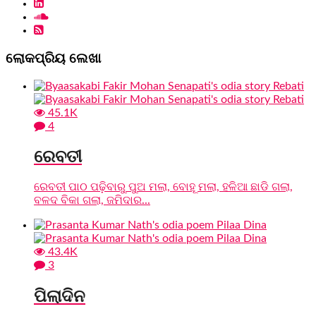
ଲୋକପ୍ରିୟ ଲେଖା
45.1K
4
ରେବତୀ
ରେବତୀ ପାଠ ପଢ଼ିବାରୁ ପୁଅ ମଲା, ବୋହୂ ମଲା, ହଳିଆ ଛାଡି ଗଲା,
ବଳଦ ବିକା ଗଲା, ଜମିଦାର...
43.4K
3
ପିଲାଦିନ