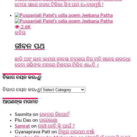
ଟୋପା ସାଜେ ନଜର ଟିକିକା ସିଏ ପରା ଚନ୍ଦ୍ରମୁଖି !
2.6K
କବିତା
ଜୀବନ ପଥ
ଛାଡି ଅହଂ ଭାବ କାମନା ଲାଳସା ବଦଳାଇ ନିଜ ମତି ସ୍ନେହ ଶ୍ରଦ୍ଧା
ଦେବା ସଭିଙ୍କ ମନରେ ନିଶ୍ଚୟ ମିଳିବ ଶାନ୍ତି ।
ବିଭାଗ ଚୟନ କରନ୍ତୁ
ବିଭାଗ ଚୟନ କରନ୍ତୁ
ଆପଣଙ୍କ ମତାମତ
Sasmita
on
ରକ୍ତର ରିପୋର୍ଟ
Piu Das
on
ପ୍ରେରଣା
Samrat
on
ନାରୀ ହେବି କି ପାଇଁ ?
Gyanaprava Pati
on
ମିକୁର ପ୍ରଥମ ବର୍ଷା