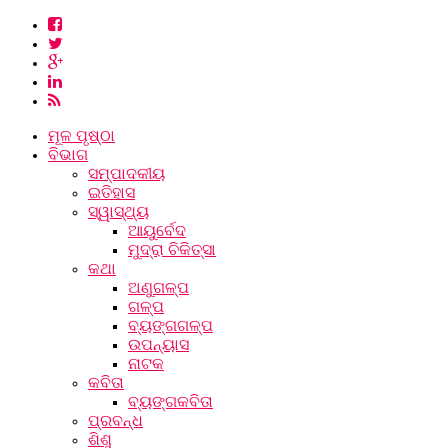
ମୂଳ ପୃଷ୍ଠା
ବିଭାଗ
ସମ୍ପାଦକୀୟ
ଇତିହାସ
ସ୍ୱାସ୍ଥ୍ୟ
ଆୟୁର୍ବେଦ
ମୁଦ୍ରା ଚିକିତ୍ସା
କଥା
ଅଣୁଗଳ୍ପ
ଗଳ୍ପ
ବ୍ୟଙ୍ଗଗଳ୍ପ
ଉପନ୍ୟାସ
ନାଟକ
କବିତା
ବ୍ୟଙ୍ଗକବିତା
ପ୍ରବନ୍ଧ
ଶିଶୁ