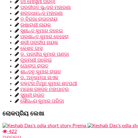
ଡଃ ମୌସୁମୀ ପରିଡ଼ା
ପ୍ରଦୀପ୍ତ ସୁନ୍ଦର ମହାରଣା
ଶ୍ରଦ୍ଧାନନ୍ଦ ମହାରଣା
ଡ଼ ବିରଜା ରାଉତରାୟ
ଉଷାରାଣୀ ନାୟକ
ସୁଶାନ୍ତ କୁମାର ଦଳେଇ
ପ୍ରଶାନ୍ତ କୁମାର ବେହେରା
ଶ୍ରୀ ପ୍ରଦୀପ ନାୟକ
କେଶବ ଦାସ
ଡ. ପ୍ରଦୀପ କୁମାର ପଣ୍ଡା
ରୁକ୍ମଣୀ ପଲେଇ
ଗୋଲାପ ରାଉତ
ଶାନ୍ତନୁ କୁମାର ରାଉତ
ଡ. ଅନୁକମ୍ପା ନାଏକ
ଡକ୍ଟର ମିଥୁନ କୁମାର ଶତପଥୀ
ମହେଶ ରଞ୍ଜନ ମହାପାତ୍ର
ସୁହାନୀ ରାଉତ
ସୌଜନ୍ୟ କୁମାର ପରିଡା
ଲୋକପ୍ରିୟ ଲେଖା
422
ଅଣୁଗଳ୍ପ