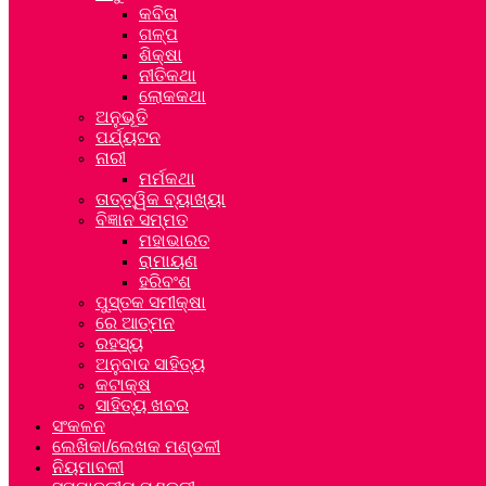
କବିତା
ଗଳ୍ପ
ଶିକ୍ଷା
ନୀତିକଥା
ଲୋକକଥା
ଅନୁଭୂତି
ପର୍ଯ୍ୟଟନ
ନାରୀ
ମର୍ମକଥା
ତାତ୍ତ୍ୱିକ ବ୍ୟାଖ୍ୟା
ବିଜ୍ଞାନ ସମ୍ମତ
ମହାଭାରତ
ରାମାୟଣ
ହରିବଂଶ
ପୁସ୍ତକ ସମୀକ୍ଷା
ରେ ଆତ୍ମନ
ରହସ୍ୟ
ଅନୁବାଦ ସାହିତ୍ୟ
କଟାକ୍ଷ
ସାହିତ୍ୟ ଖବର
ସଂକଳନ
ଲେଖିକା/ଲେଖକ ମଣ୍ଡଳୀ
ନିୟମାବଳୀ