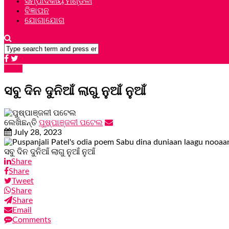
ସମ୍ପାଦକୀୟ ମଣ୍ଡଳୀ
ବିଜ୍ଞାପନ
ଯୋଗାଯୋଗ
କବିତା
ସବୁ ଦିନ ଦୁନିଆଁ ଲାଗୁ ନୁଆଁ ନୁଆଁ
ଲେଖିଛନ୍ତି
ପୁଷ୍ପାଞ୍ଜଳୀ ପଟେଲ
July 28, 2023
ସବୁ ଦିନ ଦୁନିଆଁ ଲାଗୁ ନୁଆଁ ନୁଆଁ
Share
Share
Tweet
Share
Share
Email
Comments