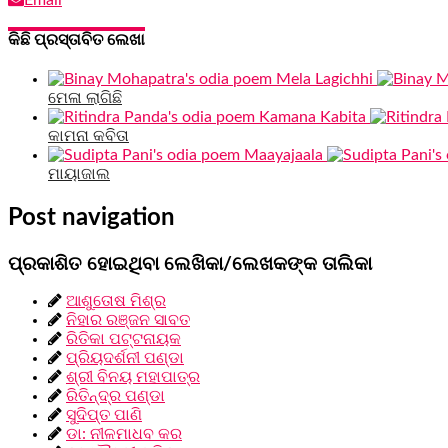
କିଛି ପ୍ରସ୍ତାବିତ ଲେଖା
ମେଳା ଲାଗିଛି
କାମନା କବିତା
ମାୟାଜାଲ
Post navigation
ପ୍ରକାଶିତ ହୋଇଥିବା ଲେଖିକା/ଲେଖକଙ୍କ ତାଲିକା
ଆଶୁତୋଷ ମିଶ୍ର
ନିହାର ରଞ୍ଜନ ସାବତ
ରିତିକା ପଟ୍ଟନାୟକ
ପ୍ରିୟଦର୍ଶନୀ ପଣ୍ଡା
ଶ୍ରୀ ବିନୟ ମହାପାତ୍ର
ରିତିନ୍ଦ୍ର ପଣ୍ଡା
ସୁଦିପ୍ତ ପାଣି
ଡା: ନୀଳମାଧବ କର