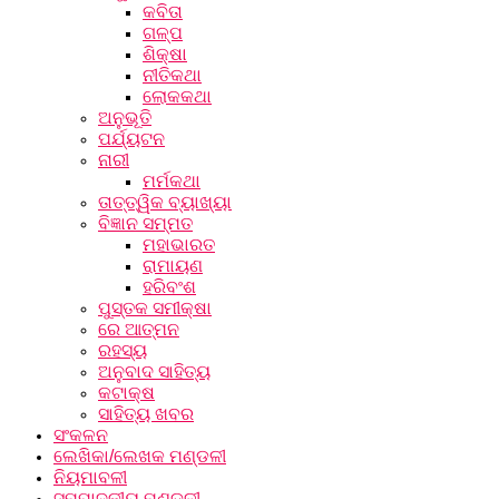
କବିତା
ଗଳ୍ପ
ଶିକ୍ଷା
ନୀତିକଥା
ଲୋକକଥା
ଅନୁଭୂତି
ପର୍ଯ୍ୟଟନ
ନାରୀ
ମର୍ମକଥା
ତାତ୍ତ୍ୱିକ ବ୍ୟାଖ୍ୟା
ବିଜ୍ଞାନ ସମ୍ମତ
ମହାଭାରତ
ରାମାୟଣ
ହରିବଂଶ
ପୁସ୍ତକ ସମୀକ୍ଷା
ରେ ଆତ୍ମନ
ରହସ୍ୟ
ଅନୁବାଦ ସାହିତ୍ୟ
କଟାକ୍ଷ
ସାହିତ୍ୟ ଖବର
ସଂକଳନ
ଲେଖିକା/ଲେଖକ ମଣ୍ଡଳୀ
ନିୟମାବଳୀ
ସମ୍ପାଦକୀୟ ମଣ୍ଡଳୀ