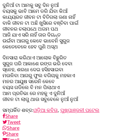
ଦୁନିଆଁ ଟା ଆମକୁ ସବୁ ଦିନ ନୁଆଁ
ବୟସକୁ ଭାବି ଆମେ ଡରି ଯିବା କିଆଁ
କାଯ୍ୟରତ ଜୀବନ ଟା ବିତିଗଲା ଜଣା ନାହିଁ
ବାକି ଜୀବନ ଟା ଅଛି ଖୁସିରେ ବଞ୍ଚିବା ପାଇଁ
ଜୀବନର ଚଲାପଥେ ଅଗମ ପଥ
ଆଜି ଯାଏ ସରି ନାହିଁ ତାର ଦିଗନ୍ତ
ଉଇଁବା ଆଗରୁ କେବେ ଭାବେନି ସୁରୁଜ
କେତେବେଳେ ହେବ ପୁଣି ଅସ୍ଥ
ଦିନସାରା କରିଥାଏ ଆଲୋକ ବିଛୁରିତ
ସୁରୁଜ ପରି ଆକାଶେ ରଙ୍ଗ ଭରି ଦେବା
ସ୍ନେହ, ଶରଧା ଦେଇ ହସିହସାଇବା
ମଉଳିବା ଆଗରୁ ଫୁଲ ବଗିଚାକୁ ମହକାଏ
ମନର ଆୟୁଷ ସରେନି କେବେ
ବୟସ ଗଡିଲେ ବି ମନ ପିଲାଥାଏ
ଆମ ପ୍ରତିଭା ରେ ମହକୁ ଏ ଦୁନିଆଁ
ଜୀବନ ଟା ଲାଗୁ ଥାଉ ସବୁବେଳେ ନୁଆଁ ନୁଆଁ
ସମ୍ପର୍କିତ ଶବ୍ଦ:
ଓଡ଼ିଆ କବିତା
,
ପୁଷ୍ପାଞ୍ଜଳୀ ପଟେଲ
Share
Tweet
Share
Share
Email