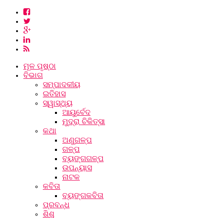
ମୂଳ ପୃଷ୍ଠା
ବିଭାଗ
ସମ୍ପାଦକୀୟ
ଇତିହାସ
ସ୍ୱାସ୍ଥ୍ୟ
ଆୟୁର୍ବେଦ
ମୁଦ୍ରା ଚିକିତ୍ସା
କଥା
ଅଣୁଗଳ୍ପ
ଗଳ୍ପ
ବ୍ୟଙ୍ଗଗଳ୍ପ
ଉପନ୍ୟାସ
ନାଟକ
କବିତା
ବ୍ୟଙ୍ଗକବିତା
ପ୍ରବନ୍ଧ
ଶିଶୁ