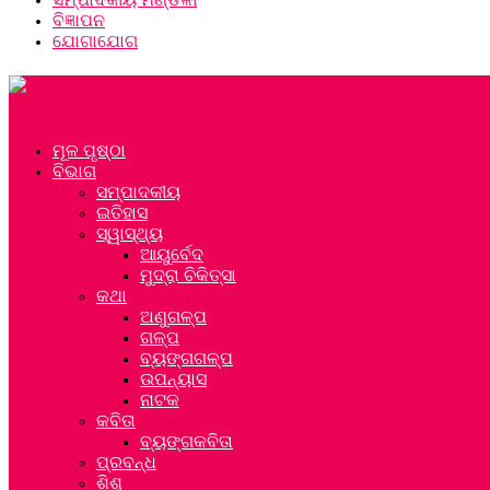
ବିଜ୍ଞାପନ
ଯୋଗାଯୋଗ
ମୂଳ ପୃଷ୍ଠା
ବିଭାଗ
ସମ୍ପାଦକୀୟ
ଇତିହାସ
ସ୍ୱାସ୍ଥ୍ୟ
ଆୟୁର୍ବେଦ
ମୁଦ୍ରା ଚିକିତ୍ସା
କଥା
ଅଣୁଗଳ୍ପ
ଗଳ୍ପ
ବ୍ୟଙ୍ଗଗଳ୍ପ
ଉପନ୍ୟାସ
ନାଟକ
କବିତା
ବ୍ୟଙ୍ଗକବିତା
ପ୍ରବନ୍ଧ
ଶିଶୁ