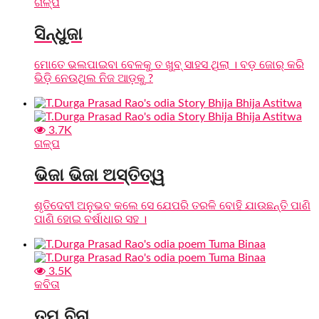
ଗଳ୍ପ
ସିନ୍ଧୁଜା
ମୋତେ ଭଲପାଇବା ବେଳକୁ ତ ଖୁବ୍ ସାହସ ଥିଲା । ବଡ଼ ଜୋର୍ କରି
ଭିଡ଼ି ନେଉଥିଲ ନିଜ ଆଡ଼କୁ ?
3.7K
ଗଳ୍ପ
ଭିଜା ଭିଜା ଅସ୍ତିତ୍ୱ
ଶୃତିଦେବୀ ଅନୁଭବ କଲେ ସେ ଯେପରି ତରଳି ବୋହି ଯାଉଛନ୍ତି ପାଣି
ପାଣି ହୋଇ ବର୍ଷାଧାର ସହ ।
3.5K
କବିତା
ତୁମ ବିନା