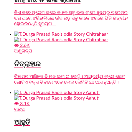
କିଏ କହେ ପ୍ରେମ କଲେ କାଳେ ସବୁ ଭଲ ଲାଗେ ହୃଦୟରୁ ପ୍ରେମର
ଝର ଥରେ ଝରିଚାଲିଲେ ଜୀବ ଜଡ଼ ସବୁ କାଳେ ଝରରେ ଭିଜି ରଙ୍ଗୀନ
ହୋଇଉଠନ୍ତି ହୃଦୟଟା...
2.6K
ଅଣୁଗଳ୍ପ
ଚିତ୍ରାହାର
ବିଜ୍ଞାପନ ଆସିଲେ ବି ମନ ଲଗାଇ ଦେଖୁଁ । ଆଶ୍ଚର୍ଯ୍ୟ ଲାଗେ ଛୋଟ
ଗୋଟିଏ ବକ୍ସ ଭିତରେ ଏତେ ଲୋକ କେମିତି ଯା ଆସ ହୁଅନ୍ତି ।
3.1K
ଗଳ୍ପ
ଆହୁତି