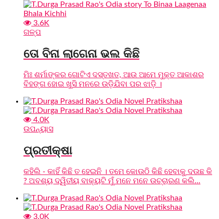
3.6K
ଗଳ୍ପ
ତୋ ବିନା ଲାଗେନା ଭଲ କିଛି
ମିଃ ଶର୍ମାଙ୍କର ଗୋଟିଏ ଦସ୍ତଖତ, ଆଉ ଆମେ ମୁକ୍ତ ଆକାଶର
ବିହଙ୍ଗ ହୋଇ ଖୁସି ମନରେ ଉଡ଼ିଯିବା ପର ଝାଡ଼ି ।
4.0K
ଉପନ୍ୟାସ
ପ୍ରତୀକ୍ଷା
କହିଲି - କାହିଁ କିଛି ତ ହେଇନି । ତମେ କୋଉଠି କିଛି ହେବାକୁ ଦଉଛ କି
? ଅବଶ୍ୟ ଦ୍ୱିତୀୟ ବାକ୍ୟଟି ମୁଁ ମନେ ମନେ ଉଚ୍ଚାରଣ କଲି...
3.0K