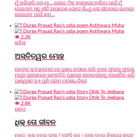
ମୁଁ ହାରିଗଲି ଲୋ ମା... ତୋତେ ଠିକ୍ ରାସ୍ତାରେ ଚାଲିବା ପାଇଁ ମୁଁ
ଦେଇଥିବା ସବୁ ନୀତି ଉପଦେଶ ତୋତେ କିନ୍ତୁ ତୋ ଜୀବନରେ କାମରେ
ଲଗାଇବା ପାଇଁ କମ୍...
2.2K
କବିତା
ଅସ୍ତିତ୍ୱର ମୋହ
ଉଚ୍ଚାଟ ହୁଏ ଭ୍ରମର ସେ ପୁଷ୍ପ ବାସରେ ଉଡି ବୁଲେ ଫୁଲରୁ ଫୁଲକୁ
ମଧୁର ଗୁଞ୍ଜନରେ ଉଚ୍ଚାଟିତ ପୁଷ୍ପର ଉତ୍ତେଜନାକୁ ପ୍ରଶମିତ କରି
ଆଶ୍ୱସ୍ତ ହୁଏ ପୁଣି ପରମ ପ୍ରଶାନ୍ତିରେ
2.8K
ଗଳ୍ପ
ଧିକ୍ ତୋ ଜୀବନ
ମାତେ, କଣ ତମର ଦୁଃଖ ? ଫେଡ଼ି କୁହ । ଦୁଃଖ ତୁମର ନିଶ୍ଚୟ ଲାଘବ