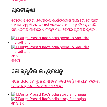
ପ୍ରତୀକ୍ଷା
ଗୋଟିଏ ପଟେ ମାଓବାଦୀଙ୍କ କାର୍ଯ୍ୟକଳାପ ଆଉ ଗୋଟେ ପଟେ
ଆପଣା ସ୍ୱାର୍ଥ ସାଧନ ପାଇଁ ଖଳନେତାଙ୍କର କୁତ୍ସିତ ରାଜନୀତି
ସମାନ୍ତରାଳ ଭାବରେ ଏ ରାଜ୍ୟ ତଥା ଦେଶର ପ୍ରଭୁତ କ୍ଷତି...
2.3K
କବିତା
ତୋ ସ୍ମୃତିର ଇନ୍ଦ୍ରଧନୁ
ସପନ ପଥଧାରେ ସୁନେଲି ସ୍ମୃତିର ବିବିଧ ବର୍ଣ୍ଣାଳୀ ଆମ ମିଳନର
ଇନ୍ଦ୍ରଧନୁ ସମ ଝଲସାଏ ମୋ ନୟନ
3.1K