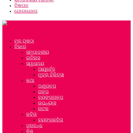
ବିଜ୍ଞାପନ
ଯୋଗାଯୋଗ
ମୂଳ ପୃଷ୍ଠା
ବିଭାଗ
ସମ୍ପାଦକୀୟ
ଇତିହାସ
ସ୍ୱାସ୍ଥ୍ୟ
ଆୟୁର୍ବେଦ
ମୁଦ୍ରା ଚିକିତ୍ସା
କଥା
ଅଣୁଗଳ୍ପ
ଗଳ୍ପ
ବ୍ୟଙ୍ଗଗଳ୍ପ
ଉପନ୍ୟାସ
ନାଟକ
କବିତା
ବ୍ୟଙ୍ଗକବିତା
ପ୍ରବନ୍ଧ
ଶିଶୁ