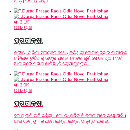
ଅନ୍ୟ ଉପାୟ ନାହିଁ ।
2.1K
ଉପନ୍ୟାସ
ପ୍ରତୀକ୍ଷା
ଶ୍ରୀୟା ଚାରିଟା ସମୟରେ ଫୋନ୍ କରିଥିଲା ଲୋପାମୁଦ୍ରାର ବାପାଙ୍କ
ହାନିଲାଭ ବୁଝିବାକୁ ତାଙ୍କ ଘରକୁ । ଖବର ଶୁଣି ସେ ତଟସ୍ଥ । ହାର୍ଟ୍
ଆଟାକ୍‌ରେ ପ୍ରାଣ ଛାଡ଼ିଛନ୍ତି ଲୋପାମୁଦ୍ରାର...
2.0K
ଉପନ୍ୟାସ
ପ୍ରତୀକ୍ଷା
ହଠାତ୍ ରାଗି ଉଠି କହିଲା - ମୋ ଜନ୍ମଦିନ ବି ତମର ମନେ ରହେ ନାହିଁ ।
ଆଇ ହେଟ୍ ୟୁ । ତାପରେ ଲମ୍ବା ଲମ୍ବା ପାହୁଣ୍ଡ ପକାଇ...