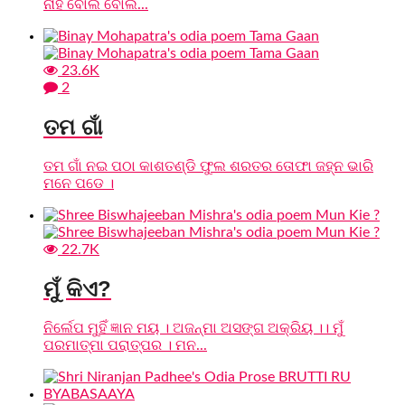
ନାହଁ ବୋଲି ବୋଲି...
23.6K
2
ତମ ଗାଁ
ତମ ଗାଁ ନଇ ପଠା କାଶତଣ୍ଡି ଫୁଲ ଶରତର ତୋଫା ଜହ୍ନ ଭାରି
ମନେ ପଡେ ।
22.7K
ମୁଁ କିଏ?
ନିର୍ଲେପ ମୁହିଁ ଜ୍ଞାନ ମୟ । ଅଜନ୍ମା ଅସଙ୍ଗ ଅକ୍ରିୟ ।। ମୁଁ
ପରମାତ୍ମା ପରାତ୍ପର । ମନ...