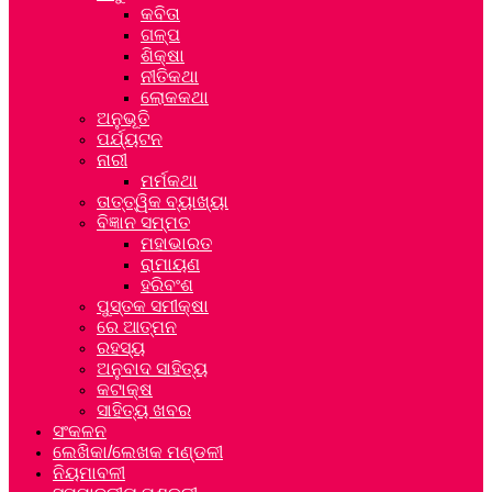
କବିତା
ଗଳ୍ପ
ଶିକ୍ଷା
ନୀତିକଥା
ଲୋକକଥା
ଅନୁଭୂତି
ପର୍ଯ୍ୟଟନ
ନାରୀ
ମର୍ମକଥା
ତାତ୍ତ୍ୱିକ ବ୍ୟାଖ୍ୟା
ବିଜ୍ଞାନ ସମ୍ମତ
ମହାଭାରତ
ରାମାୟଣ
ହରିବଂଶ
ପୁସ୍ତକ ସମୀକ୍ଷା
ରେ ଆତ୍ମନ
ରହସ୍ୟ
ଅନୁବାଦ ସାହିତ୍ୟ
କଟାକ୍ଷ
ସାହିତ୍ୟ ଖବର
ସଂକଳନ
ଲେଖିକା/ଲେଖକ ମଣ୍ଡଳୀ
ନିୟମାବଳୀ