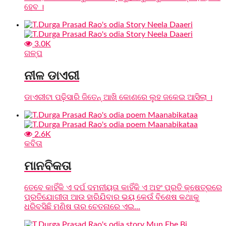
ହେବ ।
3.0K
ଗଳ୍ପ
ନୀଳ ଡାଏରୀ
ଡାଏରୀଟା ପଢ଼ିସାରି ଜିତେନ୍ ଆଖି କୋଣରେ ଲୁହ ଜକେଇ ଆସିଲା ।
2.6K
କବିତା
ମାନବିକତା
ତେବେ କାହିଁକି ଏ ଦର୍ପ ଦମନୀୟତା କାହିଁକି ଏ ଅହଂ ପ୍ରତି କ୍ଷେତ୍ରରେ
ପ୍ରତିଯୋଗୀତା ଆଉ ହାରିଯିବାର ଭୟ କେଉଁ ବିଶେଷ କଥାକୁ
ଧରିବସିଛି ମଣିଷ ତାର ଚେତନାରେ ଏଇ...