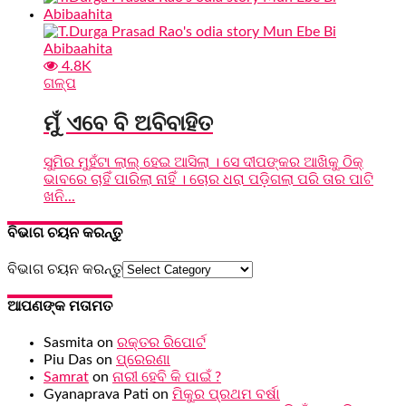
4.8K
ଗଳ୍ପ
ମୁଁ ଏବେ ବି ଅବିବାହିତ
ସୁମିର ମୁହଁଟା ଲାଲ୍ ହେଇ ଆସିଲା । ସେ ଦୀପଙ୍କର ଆଖିକୁ ଠିକ୍
ଭାବରେ ଚାହିଁ ପାରିଲା ନାହିଁ । ଚୋର ଧରା ପଡ଼ିଗଲା ପରି ତାର ପାଟି
ଖନି...
ବିଭାଗ ଚୟନ କରନ୍ତୁ
ବିଭାଗ ଚୟନ କରନ୍ତୁ
ଆପଣଙ୍କ ମତାମତ
Sasmita
on
ରକ୍ତର ରିପୋର୍ଟ
Piu Das
on
ପ୍ରେରଣା
Samrat
on
ନାରୀ ହେବି କି ପାଇଁ ?
Gyanaprava Pati
on
ମିକୁର ପ୍ରଥମ ବର୍ଷା