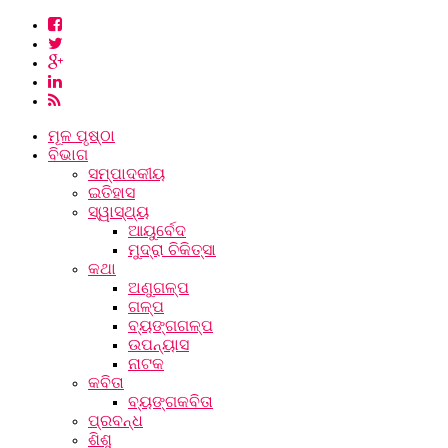
ମୂଳ ପୃଷ୍ଠା
ବିଭାଗ
ସମ୍ପାଦକୀୟ
ଇତିହାସ
ସ୍ୱାସ୍ଥ୍ୟ
ଆୟୁର୍ବେଦ
ମୁଦ୍ରା ଚିକିତ୍ସା
କଥା
ଅଣୁଗଳ୍ପ
ଗଳ୍ପ
ବ୍ୟଙ୍ଗଗଳ୍ପ
ଉପନ୍ୟାସ
ନାଟକ
କବିତା
ବ୍ୟଙ୍ଗକବିତା
ପ୍ରବନ୍ଧ
ଶିଶୁ