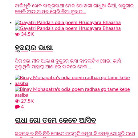
ବାଲିଧୂଳି ଖେଳ ସାଙ୍ଗସାଥୀ ମେଳ ପୋଖରୀ ଗାଧୁଆ ଡିଆଁ, ଖଜୁରୀର
କୋଳି ଆଉ ଆମ୍ବ ଚୋରି କିଆ ବୁଦାର...
34.5K
ହୃଦୟର ଭାଷା
ଦିଗ ହଜା ନୀଳ ଆକାଶ ବୁକୁରେ ଭସା ବାଦଲଟିଏ ହୋଇ, ଭାସି
ବୁଲୁଥିଲି ସାହାରା ଆଶାରେ ସାଦରେ ନେଲ...
27.5K
4
ରାଧା ଗୋ ତମେ କେବେ ଆସିବ
କଦମ୍ବ ତ ନିତି ନିତି ମୋତେ ପଚାରୁଚି ଜମୁନା ବି ତମକୁ ଖୋଜୁଚି ତମେ