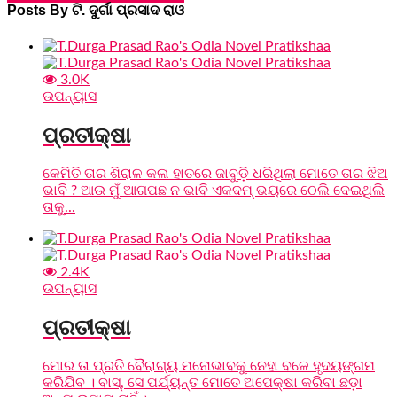
Posts By ଟି. ଦୁର୍ଗା ପ୍ରସାଦ ରାଓ
3.0K
ଉପନ୍ୟାସ
ପ୍ରତୀକ୍ଷା
କେମିତି ତାର ଶିରାଳ କଳା ହାତରେ ଜାବୁଡ଼ି ଧରିଥିଲା ମୋତେ ତାର ଝିଅ
ଭାବି ? ଆଉ ମୁଁ ଆଗପଛ ନ ଭାବି ଏକଦମ୍ ଭୟରେ ଠେଲି ଦେଇଥିଲି
ତାକୁ...
2.4K
ଉପନ୍ୟାସ
ପ୍ରତୀକ୍ଷା
ମୋର ତା ପ୍ରତି ବୈରାଗ୍ୟ ମନୋଭାବକୁ ନେହା ବଳେ ହୃଦୟଙ୍ଗମ
କରିଯିବ । ବାସ୍, ସେ ପର୍ଯ୍ୟନ୍ତ ମୋତେ ଅପେକ୍ଷା କରିବା ଛଡ଼ା