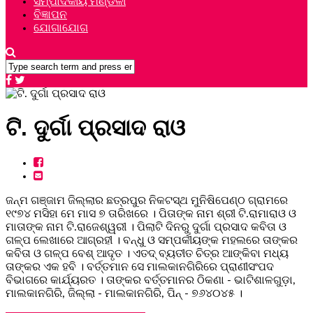
ସମ୍ପାଦକୀୟ ମଣ୍ଡଳୀ
ବିଜ୍ଞାପନ
ଯୋଗାଯୋଗ
ଟି. ଦୁର୍ଗା ପ୍ରସାଦ ରାଓ
ଜନ୍ମ ଗଞ୍ଜାମ ଜିଲ୍ଲାର ଛତ୍ରପୁର ନିକଟସ୍ଥ ମୁନିଷିପେଣ୍ଠ ଗ୍ରାମରେ
୧୯୭୪ ମସିହା ମେ ମାସ ୭ ତାରିଖରେ । ପିତାଙ୍କ ନାମ ଶ୍ରୀ ଟି.ରାମାରାଓ ଓ
ମାତାଙ୍କ ନାମ ଟି.ରାଜେଶ୍ୱରୀ । ପିଲାଟି ଦିନରୁ ଦୁର୍ଗା ପ୍ରସାଦ କବିତା ଓ
ଗଳ୍ପ ଲେଖାରେ ଆଗ୍ରହୀ । ବନ୍ଧୁ ଓ ସମ୍ପର୍କୀୟଙ୍କ ମହଲରେ ତାଙ୍କର
କବିତା ଓ ଗଳ୍ପ ବେଶ୍ ଆଦୃତ । ଏତଦ୍ ବ୍ୟତୀତ ଚିତ୍ର ଆଙ୍କିବା ମଧ୍ୟ
ତାଙ୍କର ଏକ ହବି । ବର୍ତ୍ତମାନ ସେ ମାଲକାନଗିରିରେ ପ୍ରାଣୀସଂପଦ
ବିଭାଗରେ କାର୍ଯ୍ୟରତ । ତାଙ୍କର ବର୍ତ୍ତମାନର ଠିକଣା - ଭାଟିଶାଳଗୁଡ଼ା,
ମାଲକାନଗିରି, ଜିଲ୍ଲା - ମାଲକାନଗିରି, ପିନ୍ - ୭୬୪୦୪୫ ।