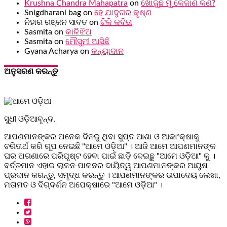
Krushna Chandra Mahapatra
on
ଖୋଜୁଛି ମୁଁ କେଜାଣି କଣ?
Snigdharani bag
on
ହେ ଯାଦୁଗର କୃଷ୍ଣ
ନିହାର ରଞ୍ଜନ ସାବତ
on
ଟିକି କବିତା
Sasmita
on
କାଳିଝିଅ
Sasmita
on
ମୌସୁମୀ ଆସିଛି
Gyana Acharya
on
କନ୍ୟାଦାନ
ଅନୁସରଣ କରନ୍ତୁ
ସୁଧୀ ଓଡ଼ିଆବୃନ୍ଦ,
ଆପଣମାନଙ୍କର ଅନେକ ଦିନରୁ ଥିବା ସୁପ୍ତ ଆଶା ଓ ଆକାଂକ୍ଷାକୁ
ଚରିତାର୍ଥ କରି ରୂପ ନେଇଛି "ଆମେ ଓଡ଼ିଆ" । ଆଜି ଆମେ ଆପଣମାନଙ୍କ
ଘର ଅଗଣାରେ ପରିପୃଷ୍ଟ ହେବା ପାଇଁ ଛାଡ଼ି ଦେଇଛୁ "ଆମେ ଓଡ଼ିଆ" କୁ ।
ବର୍ତ୍ତମାନ ଏହାର ଲାଳନ ପାଳନର ଦାୟିତ୍ୱ ଆପଣମାନଙ୍କର ଆୟୁଷ
ପ୍ରଦାନ କରନ୍ତୁ, ସମୃଦ୍ଧ କରନ୍ତୁ । ଆପଣମାନଙ୍କର ଉପାଦେୟ ଲେଖା,
ମତାମତ ଓ ଦିଗ୍ଦର୍ଶନ ଅପେକ୍ଷାରେ "ଆମେ ଓଡ଼ିଆ" ।