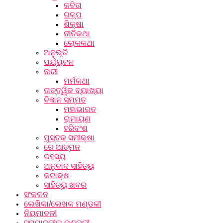
କବିତା
ଗଳ୍ପ
ଶିକ୍ଷା
ନୀତିକଥା
ଲୋକକଥା
ଅନୁଭୂତି
ପର୍ଯ୍ୟଟନ
ନାରୀ
ମର୍ମକଥା
ତାତ୍ତ୍ୱିକ ବ୍ୟାଖ୍ୟା
ବିଜ୍ଞାନ ସମ୍ମତ
ମହାଭାରତ
ରାମାୟଣ
ହରିବଂଶ
ପୁସ୍ତକ ସମୀକ୍ଷା
ରେ ଆତ୍ମନ
ରହସ୍ୟ
ଅନୁବାଦ ସାହିତ୍ୟ
କଟାକ୍ଷ
ସାହିତ୍ୟ ଖବର
ସଂକଳନ
ଲେଖିକା/ଲେଖକ ମଣ୍ଡଳୀ
ନିୟମାବଳୀ
ସମ୍ପାଦକୀୟ ମଣ୍ଡଳୀ