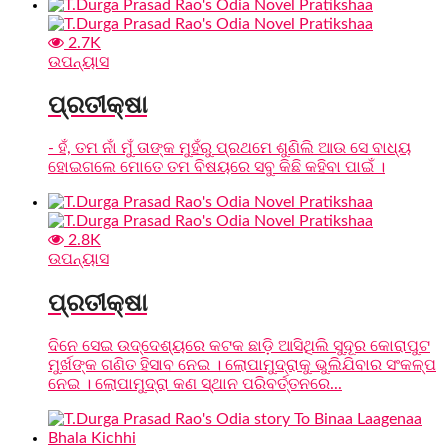
2.7K
ଉପନ୍ୟାସ
ପ୍ରତୀକ୍ଷା
- ହଁ, ତମ ନାଁ ମୁଁ ତାଙ୍କ ମୁହଁରୁ ପ୍ରଥମେ ଶୁଣିଲି ଆଉ ସେ ବାଧ୍ୟ
ହୋଇଗଲେ ମୋତେ ତମ ବିଷୟରେ ସବୁ କିଛି କହିବା ପାଇଁ ।
2.8K
ଉପନ୍ୟାସ
ପ୍ରତୀକ୍ଷା
ଦିନେ ସେଇ ଉଦ୍ଦେଶ୍ୟରେ କଟକ ଛାଡ଼ି ଆସିଥିଲି ସୁଦୂର କୋରାପୁଟ
ମୁର୍ଖଙ୍କ ଗଣିତ ହିସାବ ନେଇ । ଲୋପାମୁଦ୍ରାକୁ ଭୁଲିଯିବାର ସଂକଳ୍ପ
ନେଇ । ଲୋପାମୁଦ୍ରା କଣ ସ୍ଥାନ ପରିବର୍ତ୍ତନରେ...