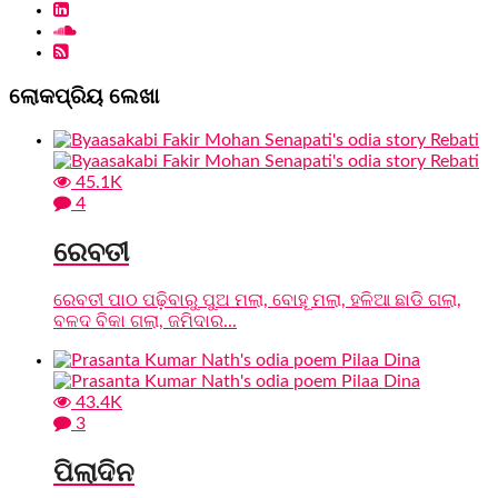
ଲୋକପ୍ରିୟ ଲେଖା
45.1K
4
ରେବତୀ
ରେବତୀ ପାଠ ପଢ଼ିବାରୁ ପୁଅ ମଲା, ବୋହୂ ମଲା, ହଳିଆ ଛାଡି ଗଲା,
ବଳଦ ବିକା ଗଲା, ଜମିଦାର...
43.4K
3
ପିଲାଦିନ