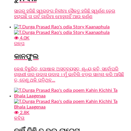
ସାଗରୁ ହଜିଛି ସ୍ୱରଙ୍ଗ ନିଳୀମା ସୈକତୁ ହଜିଛି ସ୍ୱର୍ଣ୍ଣ ଢ଼େଉ
ହରାଇଛି ତା ଗର୍ବ ଗାରିମା ମୋହୁନାହିଁ ଆଉ କର୍ଣ୍ଣ
4.0K
ଗଳ୍ପ
କାନଫୁଲ
କେଶ ବିଛୁରିତ, ପୋଷାକ ଅସ୍ତବ୍ୟସ୍ତ, ଶୂନ୍ୟ କଚି, ସର୍ବୋପରି
ଚାହାଣୀ ତାର ଉଦାସ ଉଦାସ । ମୁଁ ଭାବିଲି ଝଡ଼ର ସାମ୍ନା କରି ଆସିଛି
ତ, ତେଣୁ ଥକି ପଡ଼ିଥିବ...
2.8K
କବିତା
କାହିଁ କିଛି ତ ଭଲ ଲାଗେନା