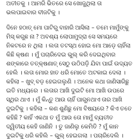
ଅତୀତକୁ । ଆମରି ଭିତରେ ସେ ଖୋଜୁଥିଲା ତା
ଭଲପାଇବାର ବୀଜଟିକୁ ।
ଦିନେ ହଠାତ୍ ମୋ ପାଟିରୁ ବାହାରି ଆସିଲା – ତମେ ମାମୁଁଙ୍କୁ
ମିସ୍ କରୁଛ ନା ? ଅବଶ୍ୟ ଲୋପାମୁଦ୍ରା ସେ ସମୟରେ
ନିକଟରେ ନ ଥିଲା । ଲତା ତଟସ୍ଥ ହୋଇ ମୋ ଆଡ଼େ ଚାହିଁଲା
କିଛି କ୍ଷଣ । ମୁଁ ପଚାରିଦେଇ ଭୁଲ୍ କରି ଦେଇଥିବାର
ଶଙ୍କାରେ ତତ୍‌କ୍ଷଣାତ୍ ସେଠୁ ଉଠିପଡ଼ି ଯିବା ପାଇଁ ଉଦ୍ୟତ
ହେଲି । ଲତା ମୋର ହାତ ଧରି ମୋତେ ଅଟକାଇ ଦେଲା ।
କହିଲା – ଖୁବ୍ ବଡ଼ ହେଇଗଲୁଣି । ଅନେକ କଥା ଜାଣିସାରିଛୁ
ଇତି ମଧ୍ୟରେ । ଲତାର ଆଖି ଦୁଇଟି ମୋ ଆଖି ଉପରେ
ସ୍ଥିର ଥାଏ । ମୁଁ କିନ୍ତୁ ଆଉ ଚାହିଁ ପାରୁନଥାଏ ତାର ଆଖି
ଦୁଇଟିକୁ । କହିଲା – କଣ ଶୁଣିଛୁ ମୋ ବିଷୟରେ ? କିଏ ତତେ
କହିଛି ? କାହିଁ ଏକଥା ତ ମୁଁ ଆଉ ତୋ ମାମୁଁ ବ୍ୟତୀତ
ଦ୍ୱିତୀୟ କେହି ଜାଣିନି । ତୁ ଜାଣିଲୁ କେମିତି ? ମୁଁ କାନ
ଦୁଇଟିକୁ ଧରି କହିଲି – ଭୁଲ୍ ହେଇଗଲା । ପଚାରିଦେଲି ।