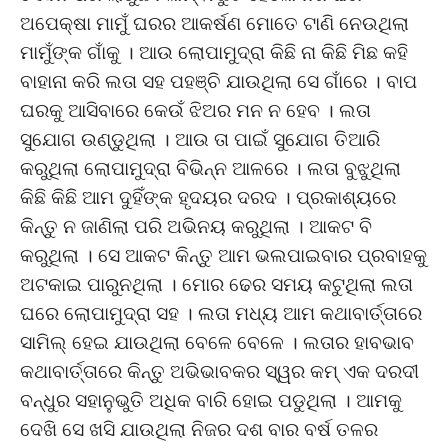
ଅପେକ୍ଷା ମାମୁଁ ଘରର ଆକର୍ଷଣ ମୋତେ ଟାଣି ନେଉଥିଲା
ମାମୁଁଙ୍କ ଗାଁକୁ । ଆଉ ଲୋପାମୁଦ୍ରା କିଛି ନା କିଛି ମିଛ କହି
ବାହାନା କରି ଲତା ସହ ପହଞ୍ଚି ଯାଉଥିଲା ସେ ଗାଁରେ । ବାପ
ଘରକୁ ଆସିବାରେ କେଉଁ ଝିଅର ମନ ନ ହେବ । ଲତା
ସୁଯୋଗ ଉଣ୍ଡୁଥିଲା । ଆଉ ତା ପାଇଁ ସୁଯୋଗ ତିଆରି
କରୁଥିଲା ଲୋପାମୁଦ୍ରା ବିଭିନ୍ନ ଆଳରେ । ଲତା ବୁଝୁଥିଲା
କିଛି କିଛି ଆମ ଦୁହିଁଙ୍କ ହୃଦୟର ଦରଦ । ପ୍ରକାଶ୍ୟରେ
କିନ୍ତୁ ନ ଜାଣିଲା ପରି ଅଭିନୟ କରୁଥିଲା । ଆକଟ ବି
କରୁଥିଲା । ସେ ଆକଟ କିନ୍ତୁ ଆମ ଭଲପାଇବାର ପ୍ରବାହକୁ
ଅଟକାଇ ପାରୁନଥିଲା । ମୋର ଢେର ସମୟ କଟୁଥିଲା ଲତା
ଘରେ ଲୋପାମୁଦ୍ରା ସହ । ଲତା ମଧ୍ୟ ଆମ କଥାବାର୍ତ୍ତାରେ
ସାମିଲ୍ ହେଇ ଯାଉଥିଲା ବେଳେ ବେଳେ । ଲତାର ହାବଭାବ
କଥାବାର୍ତ୍ତାରେ କିନ୍ତୁ ଅଭିଭାବକର ସ୍ୱର କମ୍ ଏକ ଦରଦୀ
ବନ୍ଧୁର ସହାନୁଭୁତି ଅଧିକ ବାରି ହୋଇ ପଡୁଥିଲା । ଆମକୁ
ଦେଖି ସେ ଖସି ଯାଉଥିଲା ନିଜର ଦଶ ବାର ବର୍ଷ ତଳର