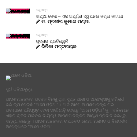
ଅଣୁଗଳ୍ପ
ସାପୁଆ କେଳା – ଏକ ଅପୂର୍ଣ୍ଣ ସ୍ୱପ୍ନର କରୁଣ କାହାଣୀ
ଡ. ପ୍ରଦୀପ କୁମାର ପଣ୍ଡା
ଅଣୁଗଳ୍ପ
ଯୁଦ୍ଧର ପ୍ରତିଧ୍ୱନି
ରିତିକା ପଟ୍ଟନାୟକ
ସୁଧୀ ଓଡ଼ିଆବୃନ୍ଦ,
ଆପଣମାନଙ୍କର ଅନେକ ଦିନରୁ ଥିବା ସୁପ୍ତ ଆଶା ଓ ଆକାଂକ୍ଷାକୁ ଚରିତାର୍ଥ
କରି ରୂପ ନେଇଛି "ଆମେ ଓଡ଼ିଆ" । ଆଜି ଆମେ ଆପଣମାନଙ୍କ ଘର
ଅଗଣାରେ ପରିପୃଷ୍ଟ ହେବା ପାଇଁ ଛାଡ଼ି ଦେଇଛୁ "ଆମେ ଓଡ଼ିଆ" କୁ । ବର୍ତ୍ତମାନ
ଏହାର ଲାଳନ ପାଳନର ଦାୟିତ୍ୱ ଆପଣମାନଙ୍କର ଆୟୁଷ ପ୍ରଦାନ କରନ୍ତୁ,
ସମୃଦ୍ଧ କରନ୍ତୁ । ଆପଣମାନଙ୍କର ଉପାଦେୟ ଲେଖା, ମତାମତ ଓ ଦିଗ୍ଦର୍ଶନ
ଅପେକ୍ଷାରେ "ଆମେ ଓଡ଼ିଆ" ।