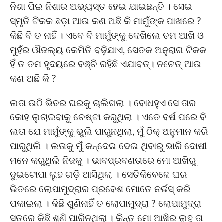
ନିଶା ପିଇ ନିଶାର ଅଭ୍ୟସ୍ତ ହେଇ ଯାଇଛନ୍ତି । ସେଇ
ସ୍ମୃତି ଟିକକ ଛଡ଼ା ଆଉ କଣ ଅଛି କି ମାମୁଁଙ୍କ ପାଖରେ ?
କିଛି ବି ତ ନାହିଁ । ଏବେ ବି ମାମୁଁଙ୍କୁ ଦେଖିଲେ ତମ ଆଖି ଓ
ମୁହଁର ଔଜଲ୍ୟ କେମିତି ବଢ଼ିଯାଏ, ସେତକ ଅନୁରାଗ ଟିକକ
ହିଁ ତ ତମ ହୃଦୟରେ ବଞ୍ଚି ରହିଛି ଏଯାବତ୍। ନଚେତ୍ ଆଉ
କଣ ଅଛି କି ?
ଲତା ଉଠି ଭିତର ଘରକୁ ଚାଲିଗଲା । ବୋଧହୁଏ ସେ ତାର
କୋହ ଲୁଚାଇବାକୁ ଚେଷ୍ଟା କରୁଥିଲା । ଏତେ ବର୍ଷ ପରେ ବି
ଲତା ଯେ ମାମୁଁଙ୍କୁ ଭୁଲି ପାରୁନଥିଲା, ମୁଁ ଠିକ୍ ଅନୁମାନ କରି
ପାରୁଥିଲି । ଲତାକୁ ମୁଁ କନ୍ଦେଇ ଦେଇ ଥିବାରୁ ଭାରି ଦୋଷୀ
ମନେ କରୁଥିଲି ନିଜକୁ । ଭାବପ୍ରବଣତାରେ ମୋ ଆଖିରୁ
ଦୁଇଟୋପା ଲୁହ ଗଡ଼ି ଆସିଥିଲା । ସେତିକିବେଳେ ଘର
ଭିତରେ ଲୋପାମୁଦ୍ରାର ପ୍ରବେଶ ମୋତେ ନର୍ଭସ୍ କରି
ପକାଇଲା । କିଛି ଶୁଣିନାହିଁ ତ ଲୋପାମୁଦ୍ରା ? ଲୋପାମୁଦ୍ରା
ସତରେ କିଛି ଶୁଣି ପାରିନଥିଲା । କିନ୍ତୁ ମୋ ଆଖିର ଲୁହ ତା