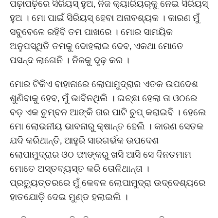
ପଢ଼ାପଢ଼ିରେ ସିରିୟସ୍ ହୁଅ, ନିଜ କ୍ୟାରିୟର୍‌କୁ ନେଇ ସିରିୟସ୍
ହୁଅ । ମୋ ପାଇଁ ସିରିୟସ୍ ହେବା ଅନାବଶ୍ୟକ । କାରଣ ମୁଁ
ସବୁବେଳେ ରହିବି ତମ ପାଖରେ । ମୋର ସାମୟିକ
ଅନୁପସ୍ଥିତି ତମକୁ ଦୋହଲାଇ ଦେବ, ଏକଥା ମୋତେ
ପସନ୍ଦ ଲାଗେନି । ନିଜକୁ ଦୃଢ଼ କର ।
ମୋର ଟିକିଏ ବାହାନାରେ ଲୋପାମୁଦ୍ରାର ଏତକ ଉପଦେଶ
ଶୁଣିବାକୁ ହେବ, ମୁଁ ଭାବିନଥିଲି । ଇଚ୍ଛା ହେଲା ତା ଓଠରେ
ବଡ଼ ଏକ ଚୁମ୍ବନ ଆଙ୍କି ତାର ପାଟି ଚୁପ୍ କରାଇବି । ହେଲେ
ମୋ ଲୋଭନୀୟ ଭାବନାରୁ କ୍ଷାନ୍ତ ହେଲି । କାରଣ ସେତକ
ଯଦି କରିଥାନ୍ତି, ଆହୁରି ସାରଗର୍ଭକ ଉପଦେଶ
ଲୋପାମୁଦ୍ରାର ଓଠ ଫାଙ୍କରୁ ଖସି ଆସି ସେ ଦିନତମାମ
ମୋତେ ଅସ୍ତବ୍ୟସ୍ତ କରି ତୋଳିଥାନ୍ତା ।
ପ୍ରତ୍ୟୁତ୍ତରରେ ମୁଁ କେବଳ ଲୋପାମୁଦ୍ରା ଉଦ୍ଦେଶ୍ୟରେ
ହାତଯୋଡ଼ି ଦେଇ ମୁଣ୍ଡ ହଲାଇଲି ।