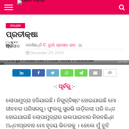
ମୂଳ
ପୃଷ୍ଠା
ବିଭାଗ
ସଂକଳନ
ଲେଖିକା/
ନିୟମାବଳୀ
ସମ୍ପାଦକୀୟ
ବିଜ୍ଞାପନ
ଯୋଗାଯୋଗ
ଉପନ୍ୟାସ
ଲେଖକ
ମଣ୍ଡଳୀ
ପ୍ରତୀକ୍ଷା
ମଣ୍ଡଳୀ
ଲେଖିଛନ୍ତି
ଟି. ଦୁର୍ଗା ପ୍ରସାଦ ରାଓ
December 29, 2019
ପ୍ରତୀକ୍ଷା
COMMENTS
-:
ପୂର୍ବରୁ
:-
ଲୋପାମୁଦ୍ରା ହଜିଯାଇଛି। ନିରୁଦ୍ଦିଷ୍ଟ ହୋଇଯାଇଛି ମୋ
ଜୀବନର ପରିସରରୁ। ଫୁଲରୁ ସୁରଭି ଉଡ଼ିଗଲା ପରି ବନ୍ଦ
ହୋଇଯାଇଛି ଲୋପାମୁଦ୍ରାର ଭଲପାଇବାର ନିରବଛିନ୍ନ
ଅନ୍ତଃପ୍ରବାହ ମୋ ହୃଦୟ ଭିତରକୁ । ହେଲେ ମୁଁ ବୁଝି