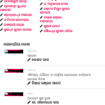
ଡଃ ମୌସୁମୀ ପରିଡ଼ା
ଡ. ଅନୁକମ୍ପା ନାଏକ
ପ୍ରଦୀପ୍ତ ସୁନ୍ଦର
ଡକ୍ଟର ମିଥୁନ କୁମାର
ମହାରଣା
ଶତପଥୀ
ଶ୍ରଦ୍ଧାନନ୍ଦ ମହାରଣା
ମହେଶ ରଞ୍ଜନ
ଡ଼ ବିରଜା ରାଉତରାୟ
ମହାପାତ୍ର
ଉଷାରାଣୀ ନାୟକ
ସୁହାନୀ ରାଉତ
ସୁଶାନ୍ତ କୁମାର ଦଳେଇ
ସୌଜନ୍ୟ କୁମାର ପରିଡା
ଲୋକପ୍ରିୟ ଲେଖା
ଅଣୁଗଳ୍ପ
ପ୍ରେମ
କେଶବ ଦାସ
ପ୍ରବନ୍ଧ
ଐତିହ୍ୟ, ଗୌରବ ଓ ଅସ୍ମିତା ଜାଗରଣର ବାର୍ତ୍ତାବହ
ଉତ୍କଳ ଦିବସ
ନିହାର ରଞ୍ଜନ ସାବତ
କବିତା
ଅବଣ୍ଟା ସୁଖ ଦୁଃଖ
ଡା: ନୀଳମାଧବ କର