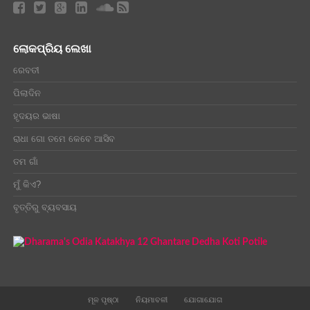
ଲୋକପ୍ରିୟ ଲେଖା
ରେବତୀ
ପିଲାଦିନ
ହୃଦୟର ଭାଷା
ରାଧା ଗୋ ତମେ କେବେ ଆସିବ
ତମ ଗାଁ
ମୁଁ କିଏ?
ବୃତ୍ତିରୁ ବ୍ୟବସାୟ
ମୂଳ ପୃଷ୍ଠା
ନିୟମାବଳୀ
ଯୋଗାଯୋଗ