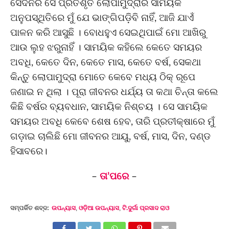
ସେଦିନର ସେ ପ୍ରତିଶୃତି ଲୋପାମୁଦ୍ରାର ସାମୟିକ
ଅନୁପସ୍ଥିତିରେ ମୁଁ ଯେ ଭାଙ୍ଗିପଡ଼ିବି ନାହିଁ, ଆଜି ଯାଏଁ
ପାଳନ କରି ଆସୁଛି । ବୋଧହୁଏ ସେଇଥିପାଇଁ ମୋ ଆଖିରୁ
ଆଉ ଲୁହ ଝରୁନାହିଁ । ସାମୟିକ କହିଲେ କେତେ ସମୟର
ଅବଧି, କେତେ ଦିନ, କେତେ ମାସ, କେତେ ବର୍ଷ, ସେକଥା
କିନ୍ତୁ ଲୋପାମୁଦ୍ରା ମୋତେ କେବେ ମଧ୍ୟ ଠିକ୍ ରୂପେ
ଜଣାଇ ନ ଥିଲା । ପୂରା ଜୀବନର ଧର୍ଯ୍ୟ ତା କଥା ଚିନ୍ତା କଲେ
କିଛି ବର୍ଷର ବ୍ୟବଧାନ, ସାମୟିକ ନିଶ୍ଚୟ । ସେ ସାମୟିକ
ସମୟର ଅବଧି କେବେ ଶେଷ ହେବ, ତାରି ପ୍ରତୀକ୍ଷାରେ ମୁଁ
ଗଡ଼ାଇ ଚାଲିଛି ମୋ ଜୀବନର ଆୟୁ, ବର୍ଷ, ମାସ, ଦିନ, ଦଣ୍ଡ
ହିସାବରେ।
–
ତା’ପରେ
–
ସମ୍ପର୍କିତ ଶବ୍ଦ:
ଉପନ୍ୟାସ
,
ଓଡ଼ିଆ ଉପନ୍ୟାସ
,
ଟି.ଦୁର୍ଗା ପ୍ରସାଦ ରାଓ