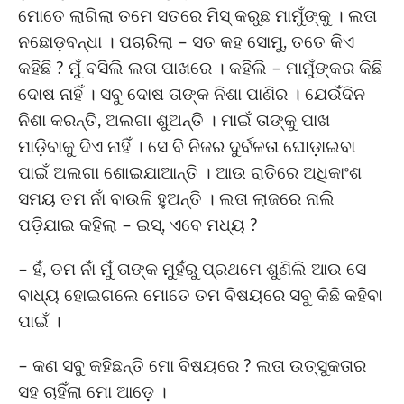
ମୋତେ ଲାଗିଲା ତମେ ସତରେ ମିସ୍ କରୁଛ ମାମୁଁଙ୍କୁ । ଲତା
ନଛୋଡ଼ବନ୍ଧା । ପଚାରିଲା – ସତ କହ ସୋମୁ, ତତେ କିଏ
କହିଛି ? ମୁଁ ବସିଲି ଲତା ପାଖରେ । କହିଲି – ମାମୁଁଙ୍କର କିଛି
ଦୋଷ ନାହିଁ । ସବୁ ଦୋଷ ତାଙ୍କ ନିଶା ପାଣିର । ଯେଉଁଦିନ
ନିଶା କରନ୍ତି, ଅଲଗା ଶୁଅନ୍ତି । ମାଇଁ ତାଙ୍କୁ ପାଖ
ମାଡ଼ିବାକୁ ଦିଏ ନାହିଁ । ସେ ବି ନିଜର ଦୁର୍ବଳତା ଘୋଡ଼ାଇବା
ପାଇଁ ଅଲଗା ଶୋଇଯାଆନ୍ତି । ଆଉ ରାତିରେ ଅଧିକାଂଶ
ସମୟ ତମ ନାଁ ବାଉଳି ହୁଅନ୍ତି । ଲତା ଲାଜରେ ନାଲି
ପଡ଼ିଯାଇ କହିଲା – ଇସ୍, ଏବେ ମଧ୍ୟ ?
– ହଁ, ତମ ନାଁ ମୁଁ ତାଙ୍କ ମୁହଁରୁ ପ୍ରଥମେ ଶୁଣିଲି ଆଉ ସେ
ବାଧ୍ୟ ହୋଇଗଲେ ମୋତେ ତମ ବିଷୟରେ ସବୁ କିଛି କହିବା
ପାଇଁ ।
– କଣ ସବୁ କହିଛନ୍ତି ମୋ ବିଷୟରେ ? ଲତା ଉତ୍ସୁକତାର
ସହ ଚାହିଁଲା ମୋ ଆଡ଼େ ।