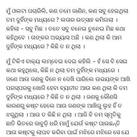
ମୁଁ ଓଲଟା ପଚାରିଲି, କଣ ତମେ ଜାଣିନ, କଣ ସବୁ ହେଇଥିଲା
ତମ ଦୁହିଁଙ୍କ ମଧ୍ୟରେ ? ଲତାର ଉତ୍ସାହ କମିଗଲା ।
କହିଲା – ସବୁ ମିଛ । ତତେ ସବୁ ବନେଇ ଚୁନେଇ ମିଛ କଥା
କହିଥିବେ । ତାଙ୍କର ଅଭ୍ୟାସ ଅଛି । କଣ ଥିଲା କି ଆମ
ଦୁହିଁଙ୍କ ମଧ୍ୟରେ ? କିଛି ତ ନ ଥିଲା ।
ମୁଁ ଟିକିଏ ବାକ୍ୟ ଲମ୍ବେଇ ଦେଇ କହିଲି – ହଁ ସେ ବି ସେଇ
କଥା କହୁଥିଲେ, କିଛି ନ ଥିଲା ତମ ଦୁହିଁଙ୍କ ମଧ୍ୟରେ ।
ଜଣେ ଆଉ ଜଣକୁ ଦିନେ ନ ଦେଖି ପାରିଲେ ଉଭୟଙ୍କ ଆଖି
ପରସ୍ପରକୁ ଖୋଜି ହେବା ବ୍ୟତୀତ ଆଉ କଣ ଥିଲା କି ତମ
ଦୁହିଁଙ୍କ ମଧ୍ୟରେ ? କିଛି ତ ନ ଥିଲା । ଜଣକୁ କୌଣସି
କାରଣରୁ କଷ୍ଟ ହେଲେ ଆଉ ଜଣଙ୍କ ଆଖିରୁ ଲୁହ ହିଁ ତ
ଝରୁଥିଲା । ଆଉ ତ କିଛି ନ ଥିଲା । ଆଜି ବି ତମ ସ୍ମୃତିକୁ
ଛାତି ଭିତରେ ଜାବୁଡ଼ି ଧରି ମାମୁଁ ଯେଉଁ କଷ୍ଟ ପାଉଛନ୍ତି
ଆଉ କଷ୍ଟକୁ ଲାଘବ କରିବା ପାଇଁ ମଝିରେ ମଝିରେ ସେ ଯେ