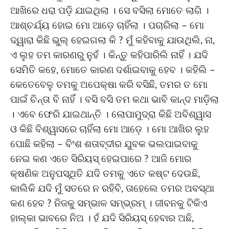
ଆଖିରେ ଧରା ପଡ଼ି ଯାଇଥିଲା । ସେ ବସିଲା ମୋତେ ଲାଗି ।
ଆଶ୍ଚର୍ଯ୍ୟ ହୋଇ ମୋ ଆଡ଼େ ଚାହିଁଲା । ପଚାରିଲା – ମୋ
ଦ୍ୱାରା କିଛି ଭୁଲ୍ ହେଇଗଲା କି ? ମୁଁ କହିବାକୁ ଯାଉଥିଲି, ନା,
ଏ ଲୁହ ତମ କାରଣରୁ ନୁହଁ । କିନ୍ତୁ କହିପାରିଲି ନାହିଁ । ଯଦି
ସେମିତି କହେ, ମୋତେ କାରଣ ଦର୍ଶାଇବାକୁ ହେବ । କହିଲି –
କେତେବେଳୁ ତମକୁ ଅପେକ୍ଷା କରି ବସିଛି, ତମର ତ ମୋ
ପାଇଁ ଚିନ୍ତା ବି ନାହିଁ । ବସି ବସି ତମ କଥା ଭାବି କାନ୍ଦ ମାଡ଼ିଲା
। ଏବେ ଫେରି ଯାଇଥାନ୍ତି । ଲୋପାମୁଦ୍ରା କିଛି ଅବିଶ୍ୱାସ
ଓ କିଛି ବିଶ୍ୱାସରେ ଚାହିଁଲା ମୋ ଆଡ଼େ । ମୋ ଆଖିର ଲୁହ
ପୋଛି କହିଲା – ବିଂଶ ଶତାବ୍ଦୀର ଯୁବକ ଭଲପାଇବାକୁ
ନେଇ କଣ ଏତେ ସିରିୟସ୍ ହେଇପାରେ ? ଆଜି ମୋର
କ୍ଷଣିକ ଅନୁପସ୍ଥିତି ଯଦି ତମକୁ ଏତେ କଷ୍ଟ ଦେଉଛି,
କାଲିକି ଯଦି ମୁଁ ସତରେ ନ ରହିବି, ତାହେଲେ ତମର ଅବସ୍ଥା
କଣ ହେବ ? ନିଜକୁ ସମ୍ଭାଳ ସମ୍ଭ୍ରମ୍ । ଜୀବନକୁ ଟିକିଏ
ହାଲ୍କା ଭାବରେ ନିଅ । ହଁ ଯଦି ସିରିୟସ୍ ହେବାର ଅଛି,