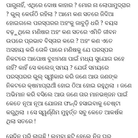
ପାରୁନାହିଁ, ଏଥିରେ ଦୋଷ କାହାର ? ମୋର ନା ଲୋପାମୁଦ୍ରାର
? ଭୁଲ୍ କେଉଁଠି ରହିଲା ? ଆମେ କଣ ସତରେ ଜିଦିଆ
ହୋଇଗଲେ ପରସ୍ପରର ଅହଂକୁ ଜାବୁଡ଼ି ଧରି ? ବୟସ
ବଢ଼ୁଥିଲେ ମଣିଷର ଅହଂ କଣ ସତରେ ଏମିତି ଜୀବନ
ଉପରେ ପ୍ରଭାବ ବିସ୍ତାର କରେ ? ଅହଂ କଣ ଏତେ
ଅସହାୟ କରି ତୋଳି ପାରେ ମଣିଷକୁ ଯେ ପରସ୍ପର
ନିକଟରେ ଆପୋଷ ବୁଝାମଣା ପାଇଁ ମଧ୍ୟ ସୁଯୋଗ ରହେ
ନାହିଁ? କାହିଁ ସେ କଲେଜ୍ ସମୟ ? ଯେଉଁ ସମୟରେ
ପରସ୍ପରର ଭୁଲ୍ ସ୍ୱୀକାର କରି ଜଣେ ଆଉ ଜଣଙ୍କ
ନିକଟରେ କ୍ଷମାପ୍ରାର୍ଥୀ ହୋଇ ଠିଆ ହୋଇ ରହୁଥିଲା । ଜଣେ
ଅଭିମାନ କରି ବସିଲେ ଆଉ ଜଣେ ତାର ମାନଭଞ୍ଜନ ପାଇଁ
କେତେ ନୂଆ ନୂଆ ଯୋଜନା ଫାନ୍ଦି ହସାଇବାକୁ ଚେଷ୍ଟା
କରୁଥିଲା । ସେ ସ୍ୱର୍ଣ୍ଣିମ ମୁହୁର୍ତ୍ତ ସବୁ କେତେ ଆକର୍ଷକ
ଥିଲା ସତରେ !
ସେଦିନ ପରି ଲାଗୁଛି ! ଲମ୍ବା ଛୁଟି ହେଲେ ନିଜ ଘର