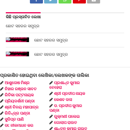
କିଛି ପ୍ରସ୍ତାବିତ ଲେଖା
ଛୋଟ ସହରର ସମୁଦ୍ର
ଛୋଟ ସହରର ସମୁଦ୍ର
ଛୋଟ ସହରର ସମୁଦ୍ର
ପ୍ରକାଶିତ ହୋଇଥିବା ଲେଖିକା/ଲେଖକଙ୍କ ତାଲିକା
ଆଶୁତୋଷ ମିଶ୍ର
ପ୍ରଶାନ୍ତ କୁମାର
ବେହେରା
ନିହାର ରଞ୍ଜନ ସାବତ
ଶ୍ରୀ ପ୍ରଦୀପ ନାୟକ
ରିତିକା ପଟ୍ଟନାୟକ
କେଶବ ଦାସ
ପ୍ରିୟଦର୍ଶନୀ ପଣ୍ଡା
ଡ. ପ୍ରଦୀପ କୁମାର
ଶ୍ରୀ ବିନୟ ମହାପାତ୍ର
ପଣ୍ଡା
ରିତିନ୍ଦ୍ର ପଣ୍ଡା
ରୁକ୍ମଣୀ ପଲେଇ
ସୁଦିପ୍ତ ପାଣି
ଗୋଲାପ ରାଉତ
ଡା: ନୀଳମାଧବ କର
ଶାନ୍ତନୁ କୁମାର ରାଉତ