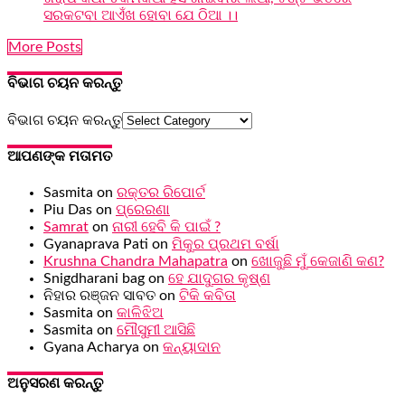
ସରକଟବା ଆଏଁଖ ହୋବା ଯେ ଠିଆ ।।
More Posts
ବିଭାଗ ଚୟନ କରନ୍ତୁ
ବିଭାଗ ଚୟନ କରନ୍ତୁ
ଆପଣଙ୍କ ମତାମତ
Sasmita
on
ରକ୍ତର ରିପୋର୍ଟ
Piu Das
on
ପ୍ରେରଣା
Samrat
on
ନାରୀ ହେବି କି ପାଇଁ ?
Gyanaprava Pati
on
ମିକୁର ପ୍ରଥମ ବର୍ଷା
Krushna Chandra Mahapatra
on
ଖୋଜୁଛି ମୁଁ କେଜାଣି କଣ?
Snigdharani bag
on
ହେ ଯାଦୁଗର କୃଷ୍ଣ
ନିହାର ରଞ୍ଜନ ସାବତ
on
ଟିକି କବିତା
Sasmita
on
କାଳିଝିଅ
Sasmita
on
ମୌସୁମୀ ଆସିଛି
Gyana Acharya
on
କନ୍ୟାଦାନ
ଅନୁସରଣ କରନ୍ତୁ