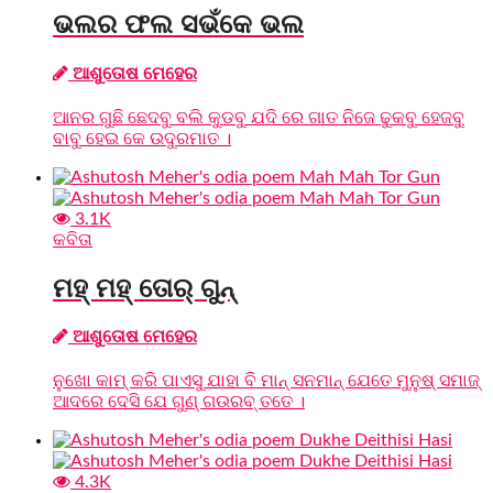
ଭଲର ଫଲ ସଭଁକେ ଭଲ
ଆଶୁତୋଷ ମେହେର
ଆନର ଗୁଛି ଛେଦବୁ ବଲି କୁଡବୁ ଯଦି ରେ ଗାତ ନିଜେ ଢୁକବୁ ହେଜବୁ
ବାବୁ ହେଇ କେ ଉଦୁରମାତ ।
3.1K
କବିତା
ମହ୍ ମହ୍ ତୋର୍ ଗୁନ୍
ଆଶୁତୋଷ ମେହେର
ନୁଖୋ କାମ୍ କରି ପାଏସୁ ଯାହା ବି ମାନ୍ ସନମାନ୍ ଯେତେ ମୁନୁଷ୍ ସମାଜ୍
ଆଦରେ ଦେସି ଯେ ଗୁଣ୍ ଗଉରବ୍ ତତେ ।
4.3K