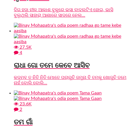
ଦିଗ ହଜା ନୀଳ ଆକାଶ ବୁକୁରେ ଭସା ବାଦଲଟିଏ ହୋଇ, ଭାସି
ବୁଲୁଥିଲି ସାହାରା ଆଶାରେ ସାଦରେ ନେଲ...
27.5K
4
ରାଧା ଗୋ ତମେ କେବେ ଆସିବ
କଦମ୍ବ ତ ନିତି ନିତି ମୋତେ ପଚାରୁଚି ଜମୁନା ବି ତମକୁ ଖୋଜୁଚି ତମେ
ନାହଁ ବୋଲି ବୋଲି...
23.6K
2
ତମ ଗାଁ