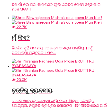
ତମ ଗାଁ ନଇ ପଠା କାଶତଣ୍ଡି ଫୁଲ ଶରତର ତୋଫା ଜହ୍ନ ଭାରି
ମନେ ପଡେ ।
22.7K
ମୁଁ କିଏ?
ନିର୍ଲେପ ମୁହିଁ ଜ୍ଞାନ ମୟ । ଅଜନ୍ମା ଅସଙ୍ଗ ଅକ୍ରିୟ ।। ମୁଁ
ପରମାତ୍ମା ପରାତ୍ପର । ମନ...
20.0K
ବୃତ୍ତିରୁ ବ୍ୟବସାୟ
କେବଳ ଖାଦ୍ୟକୁ ବୋଧହୁଏ ଛାଡ଼ିଦେଲେ, ଶିକ୍ଷା, ବୈଷୟିକ
ଯୋଗ୍ୟତା, ନିଯୁକ୍ତି ପ୍ରାପ୍ତିର ଯୋଗ୍ୟତା ଏବଂ ଜୀବନଧାରଣ ପାଇଁ