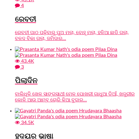
4
ରେବତୀ
ରେବତୀ ପାଠ ପଢ଼ିବାରୁ ପୁଅ ମଲା, ବୋହୂ ମଲା, ହଳିଆ ଛାଡି ଗଲା,
ବଳଦ ବିକା ଗଲା, ଜମିଦାର...
43.4K
3
ପିଲାଦିନ
ବାଲିଧୂଳି ଖେଳ ସାଙ୍ଗସାଥୀ ମେଳ ପୋଖରୀ ଗାଧୁଆ ଡିଆଁ, ଖଜୁରୀର
କୋଳି ଆଉ ଆମ୍ବ ଚୋରି କିଆ ବୁଦାର...
34.5K
ହୃଦୟର ଭାଷା