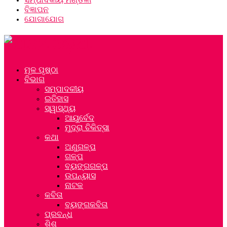
ବିଜ୍ଞାପନ
ଯୋଗାଯୋଗ
ମୂଳ ପୃଷ୍ଠା
ବିଭାଗ
ସମ୍ପାଦକୀୟ
ଇତିହାସ
ସ୍ୱାସ୍ଥ୍ୟ
ଆୟୁର୍ବେଦ
ମୁଦ୍ରା ଚିକିତ୍ସା
କଥା
ଅଣୁଗଳ୍ପ
ଗଳ୍ପ
ବ୍ୟଙ୍ଗଗଳ୍ପ
ଉପନ୍ୟାସ
ନାଟକ
କବିତା
ବ୍ୟଙ୍ଗକବିତା
ପ୍ରବନ୍ଧ
ଶିଶୁ