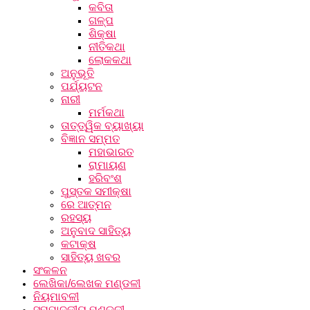
କବିତା
ଗଳ୍ପ
ଶିକ୍ଷା
ନୀତିକଥା
ଲୋକକଥା
ଅନୁଭୂତି
ପର୍ଯ୍ୟଟନ
ନାରୀ
ମର୍ମକଥା
ତାତ୍ତ୍ୱିକ ବ୍ୟାଖ୍ୟା
ବିଜ୍ଞାନ ସମ୍ମତ
ମହାଭାରତ
ରାମାୟଣ
ହରିବଂଶ
ପୁସ୍ତକ ସମୀକ୍ଷା
ରେ ଆତ୍ମନ
ରହସ୍ୟ
ଅନୁବାଦ ସାହିତ୍ୟ
କଟାକ୍ଷ
ସାହିତ୍ୟ ଖବର
ସଂକଳନ
ଲେଖିକା/ଲେଖକ ମଣ୍ଡଳୀ
ନିୟମାବଳୀ
ସମ୍ପାଦକୀୟ ମଣ୍ଡଳୀ