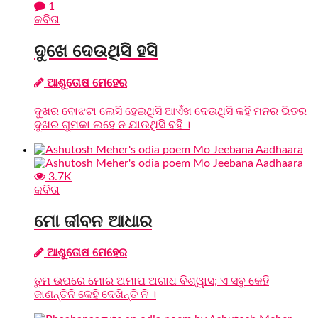
1
କବିତା
ଦୁଖେ ଦେଉଥିସି ହସି
ଆଶୁତୋଷ ମେହେର
ଦୁଖର ବୋଝଟା ଲେସି ହେଇଥିସି ଆଏଁଖ ଦେଉଥିସି କହି ମନର ଭିତର
ଦୁଖର ଗୁମକା ଲହେ ନ ଯାଉଥିସି ବହି ।
3.7K
କବିତା
ମୋ ଜୀବନ ଆଧାର
ଆଶୁତୋଷ ମେହେର
ତୁମ ଉପରେ ମୋର ଅମାପ ଅଗାଧ ବିଶ୍ୱାସ; ଏ ସବୁ କେହି
ଜାଣନ୍ତିନି କେହି ଦେଖିନ୍ତି ନି ।