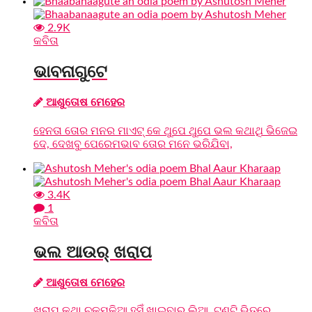
2.9K
କବିତା
ଭାବନାଗୁଟେ
ଆଶୁତୋଷ ମେହେର
ହେନତା ତୋର ମନର ମାଏଟ୍ କେ ଥୁପେ ଥୁପେ ଭଲ କଥାଥି ଭିଜେଇ
ଦେ, ଦେଖବୁ ପେରେମଭାବ ତୋର ମନେ ଭରିଯିବା,
3.4K
1
କବିତା
ଭଲ ଆଉର୍ ଖରାପ
ଆଶୁତୋଷ ମେହେର
ଖରାପ କଥା ଚକମକିଆ ହସିଁ ଖାଇବାର ଲିଆ, ଟଣ୍ଟି ଭିତରେ