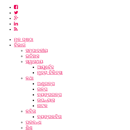
ମୂଳ ପୃଷ୍ଠା
ବିଭାଗ
ସମ୍ପାଦକୀୟ
ଇତିହାସ
ସ୍ୱାସ୍ଥ୍ୟ
ଆୟୁର୍ବେଦ
ମୁଦ୍ରା ଚିକିତ୍ସା
କଥା
ଅଣୁଗଳ୍ପ
ଗଳ୍ପ
ବ୍ୟଙ୍ଗଗଳ୍ପ
ଉପନ୍ୟାସ
ନାଟକ
କବିତା
ବ୍ୟଙ୍ଗକବିତା
ପ୍ରବନ୍ଧ
ଶିଶୁ