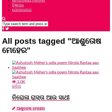
ସମ୍ପାଦକୀୟ ମଣ୍ଡଳୀ
ବିଜ୍ଞାପନ
ଯୋଗାଯୋଗ
All posts tagged "ଆଶୁତୋଷ
ମେହେର"
1.0K
କବିତା
ନିରୋଳା ରାସ୍ତା ଆଉ ସାଥୀ
ଆଶୁତୋଷ ମେହେର