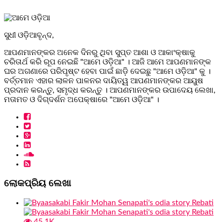
ସୁଧୀ ଓଡ଼ିଆବୃନ୍ଦ,
ଆପଣମାନଙ୍କର ଅନେକ ଦିନରୁ ଥିବା ସୁପ୍ତ ଆଶା ଓ ଆକାଂକ୍ଷାକୁ
ଚରିତାର୍ଥ କରି ରୂପ ନେଇଛି "ଆମେ ଓଡ଼ିଆ" । ଆଜି ଆମେ ଆପଣମାନଙ୍କ
ଘର ଅଗଣାରେ ପରିପୃଷ୍ଟ ହେବା ପାଇଁ ଛାଡ଼ି ଦେଇଛୁ "ଆମେ ଓଡ଼ିଆ" କୁ ।
ବର୍ତ୍ତମାନ ଏହାର ଲାଳନ ପାଳନର ଦାୟିତ୍ୱ ଆପଣମାନଙ୍କର ଆୟୁଷ
ପ୍ରଦାନ କରନ୍ତୁ, ସମୃଦ୍ଧ କରନ୍ତୁ । ଆପଣମାନଙ୍କର ଉପାଦେୟ ଲେଖା,
ମତାମତ ଓ ଦିଗ୍ଦର୍ଶନ ଅପେକ୍ଷାରେ "ଆମେ ଓଡ଼ିଆ" ।
ଲୋକପ୍ରିୟ ଲେଖା
45.1K