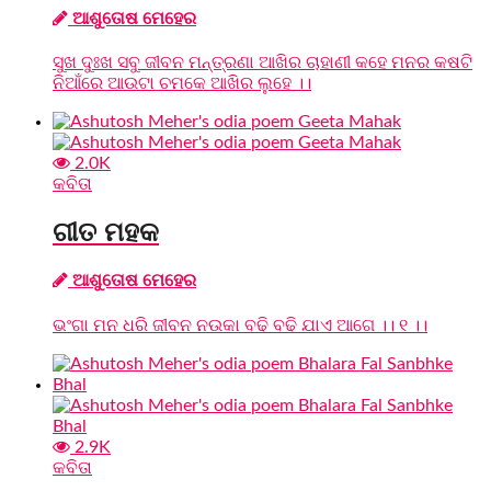
ଆଶୁତୋଷ ମେହେର
ସୁଖ ଦୁଃଖ ସବୁ ଜୀବନ ମନ୍ତ୍ରଣା ଆଖିର ଚାହାଣୀ କହେ ମନର କଷଟି
ନିଆଁରେ ଆଉଟା ଚମକେ ଆଖିର ଲୁହେ ।।
2.0K
କବିତା
ଗୀତ ମହକ
ଆଶୁତୋଷ ମେହେର
ଭଂଗା ମନ ଧରି ଜୀବନ ନଉକା ବଢି ବଢି ଯାଏ ଆଗେ ।। ୧ ।।
2.9K
କବିତା