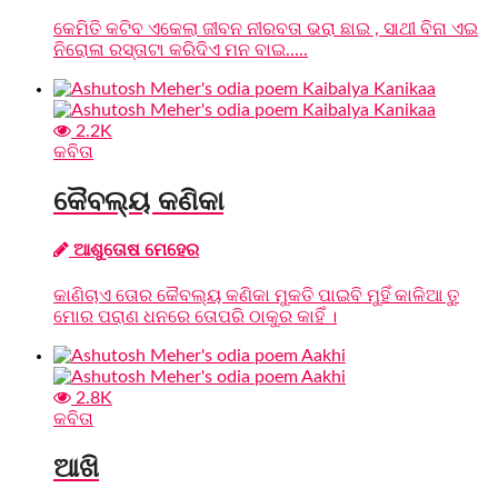
କେମିତି କଟିବ ଏକେଲା ଜୀବନ ନୀରବତା ଭରା ଛାଇ , ସାଥୀ ବିନା ଏଇ
ନିରୋଳା ରସ୍ତାଟା କରିଦିଏ ମନ ବାଇ.....
2.2K
କବିତା
କୈବଲ୍ୟ କଣିକା
ଆଶୁତୋଷ ମେହେର
କାଣିଚାଏ ତୋର କୈବଲ୍ୟ କଣିକା ମୁକତି ପାଇବି ମୁହିଁ କାଳିଆ ତୁ
ମୋର ପରାଣ ଧନରେ ତୋପରି ଠାକୁର କାହିଁ ।
2.8K
କବିତା
ଆଖି