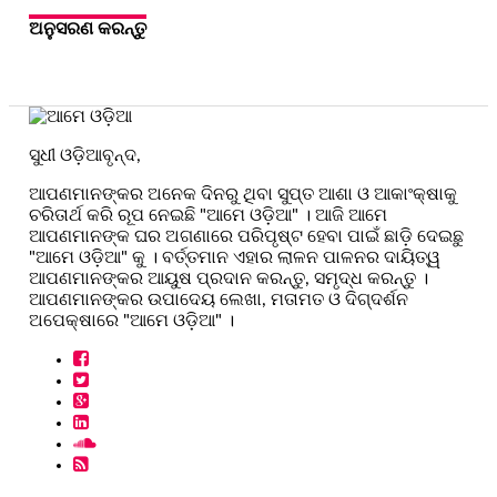
ଅନୁସରଣ କରନ୍ତୁ
ସୁଧୀ ଓଡ଼ିଆବୃନ୍ଦ,
ଆପଣମାନଙ୍କର ଅନେକ ଦିନରୁ ଥିବା ସୁପ୍ତ ଆଶା ଓ ଆକାଂକ୍ଷାକୁ
ଚରିତାର୍ଥ କରି ରୂପ ନେଇଛି "ଆମେ ଓଡ଼ିଆ" । ଆଜି ଆମେ
ଆପଣମାନଙ୍କ ଘର ଅଗଣାରେ ପରିପୃଷ୍ଟ ହେବା ପାଇଁ ଛାଡ଼ି ଦେଇଛୁ
"ଆମେ ଓଡ଼ିଆ" କୁ । ବର୍ତ୍ତମାନ ଏହାର ଲାଳନ ପାଳନର ଦାୟିତ୍ୱ
ଆପଣମାନଙ୍କର ଆୟୁଷ ପ୍ରଦାନ କରନ୍ତୁ, ସମୃଦ୍ଧ କରନ୍ତୁ ।
ଆପଣମାନଙ୍କର ଉପାଦେୟ ଲେଖା, ମତାମତ ଓ ଦିଗ୍ଦର୍ଶନ
ଅପେକ୍ଷାରେ "ଆମେ ଓଡ଼ିଆ" ।