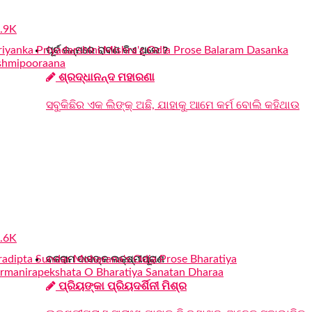
.9K
ପୂର୍ବ ଜନ୍ମରେ ରାବଣ କିଏ ଥିଲେ ?
ଶ୍ରଦ୍ଧାନନ୍ଦ ମହାରଣା
ସବୁକିଛିର ଏକ ଲିଙ୍କ୍ ଅଛି, ଯାହାକୁ ଆମେ କର୍ମ ବୋଲି କହିଥାଉ
.6K
ବଳରାମ ଦାସଙ୍କ ଲକ୍ଷ୍ମୀପୂରାଣ
ପ୍ରିୟଙ୍କା ପ୍ରିୟଦର୍ଶିନୀ ମିଶ୍ର