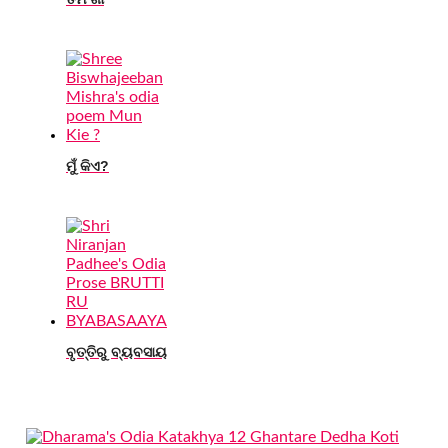
ମୁଁ କିଏ?
ବୃତ୍ତିରୁ ବ୍ୟବସାୟ