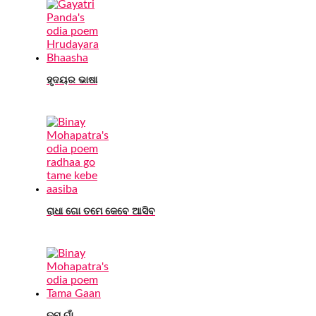
ହୃଦୟର ଭାଷା
ରାଧା ଗୋ ତମେ କେବେ ଆସିବ
ତମ ଗାଁ