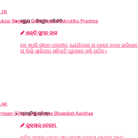
.1K
ମୃତ୍ୟୁ :- ନିଷ୍ଠୁର ପରିଣତି
ଶକ୍ତି ସୁମନ ଦାସ
ସେ ଏପରି ଜୀବନ-ପ୍ରଦୀପ, ଯେଉଁଥିରେ ନା କେବେ ତେଲ ଭରିହେବ
ନା ଲିଭି ସାରିଥିବା ସଳିତାଟି ପୁନଃଶ୍ଚ ଜଳି ଉଠିବ।
.4K
ପ୍ରକୃତିକୁ ପ୍ରଶ୍ନ
ରୁକ୍‌ସାର୍‌ ବେଗମ୍‌
କବିର ସୃଜନର ଉତ୍ସ 'ଏକ ତରଫା ଅଭାଗା ପ୍ରେମ' ଅଟେ