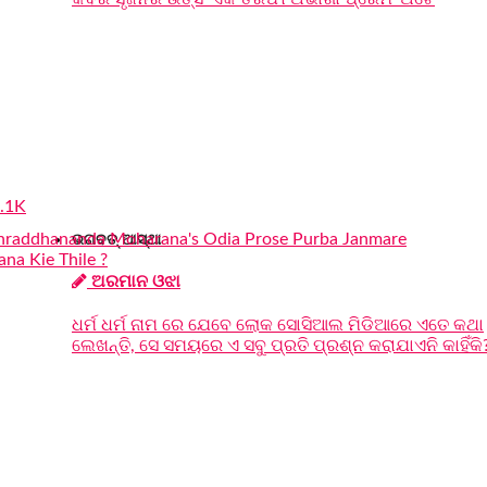
.1K
ଭଗବତ୍ ଆସ୍ଥା
ଅରମାନ ଓଝା
ଧର୍ମ ଧର୍ମ ନାମ ରେ ଯେବେ ଲୋକ ସୋସିଆଲ ମିଡିଆରେ ଏତେ କଥା
ଲେଖନ୍ତି, ସେ ସମୟରେ ଏ ସବୁ ପ୍ରତି ପ୍ରଶ୍ନ କରାଯାଏନି କାହିଁକି