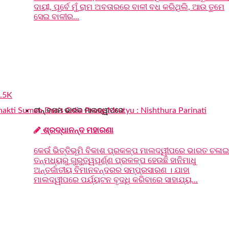
ଦାୟୀ, ପୂର୍ବେ ମୁଁ ରାମ ଅବତାରରେ ବାଳୀ ବଧ କରିଥିଲି, ଆଉ ତୁମେ
ସେଇ ବାଳୀର...
.5K
ଚୀନ୍ ବନାମ ଭାରତ ମାଲଦ୍ୱୀପରେ
ଶ୍ରଦ୍ଧାନନ୍ଦ ମହାରଣା
କେଉଁ ଭିତ୍ତିଭୂମି ବିକାଶ ପ୍ରକଳ୍ପ ମାଲଦ୍ୱୀପରେ ଭାରତ ଚଳାଇଛ
ତନ୍ମଧ୍ୟରୁ ଗୁରୁତ୍ୱପୂର୍ଣ୍ଣ ପ୍ରକଳ୍ପ ହେଉଛି ହାନିମାଧୁ
ଅନ୍ତର୍ଜାତୀୟ ବିମାନବନ୍ଦରର ସମ୍ପ୍ରସାରଣ । ଯାହା
ମାଲଦ୍ୱୀପରେ ପର୍ଯ୍ୟଟନ ବୃଦ୍ଧି କରିବାରେ ସାହାଯ୍ୟ...