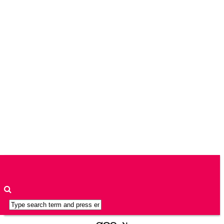
ଅନୁବାଦ
ସାହିତ୍ୟ
କଟାକ୍ଷ
ସାହିତ୍ୟ
ଖବର
ସଂକଳନ
ଲେଖିକା/
ଲେଖକ
ମଣ୍ଡଳୀ
ନିୟମାବଳୀ
ସମ୍ପାଦକୀୟ
ମଣ୍ଡଳୀ
ବିଜ୍ଞାପନ
ଯୋଗାଯୋଗ