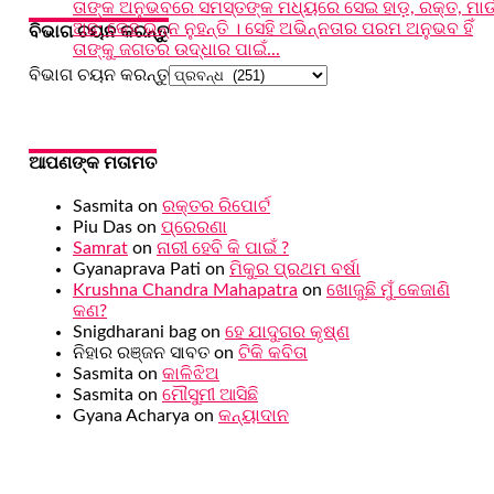
ତାଙ୍କ ଅନୁଭବରେ ସମସ୍ତଙ୍କ ମଧ୍ୟରେ ସେଇ ହାଡ଼, ରକ୍ତ, ମାଉ
ଅଛି; କେହି ଭିନ୍ନ ନୁହନ୍ତି । ସେହି ଅଭିନ୍ନତାର ପରମ ଅନୁଭବ ହିଁ
ବିଭାଗ ଚୟନ କରନ୍ତୁ
ତାଙ୍କୁ ଜଗତର ଉଦ୍ଧାର ପାଇଁ...
ବିଭାଗ ଚୟନ କରନ୍ତୁ
ଆପଣଙ୍କ ମତାମତ
Sasmita
on
ରକ୍ତର ରିପୋର୍ଟ
Piu Das
on
ପ୍ରେରଣା
Samrat
on
ନାରୀ ହେବି କି ପାଇଁ ?
Gyanaprava Pati
on
ମିକୁର ପ୍ରଥମ ବର୍ଷା
Krushna Chandra Mahapatra
on
ଖୋଜୁଛି ମୁଁ କେଜାଣି
କଣ?
Snigdharani bag
on
ହେ ଯାଦୁଗର କୃଷ୍ଣ
ନିହାର ରଞ୍ଜନ ସାବତ
on
ଟିକି କବିତା
Sasmita
on
କାଳିଝିଅ
Sasmita
on
ମୌସୁମୀ ଆସିଛି
Gyana Acharya
on
କନ୍ୟାଦାନ