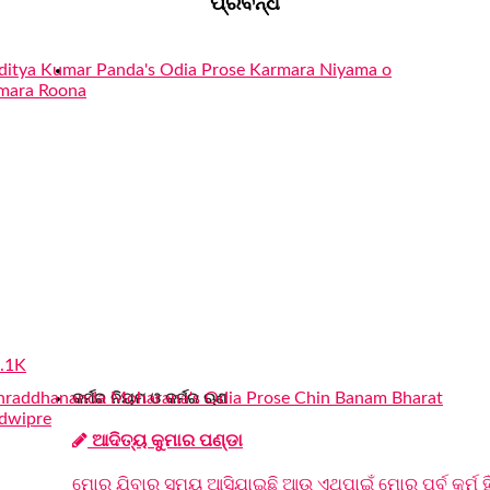
ପ୍ରବନ୍ଧ
.1K
କର୍ମର ନିୟମ ଓ କର୍ମର ଋଣ
ଆଦିତ୍ୟ କୁମାର ପଣ୍ଡା
ମୋର ଯିବାର ସମୟ ଆସିଯାଇଛି ଆଉ ଏଥିପାଇଁ ମୋର ପୂର୍ବ କର୍ମ ହି