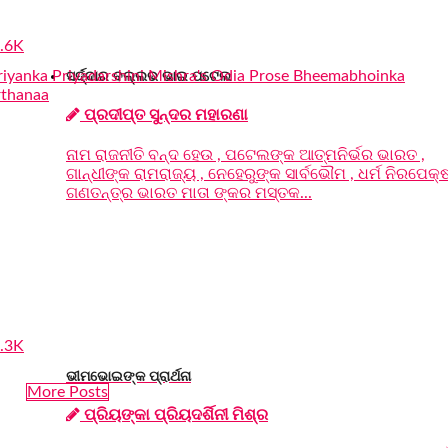
.6K
ସର୍ଦ୍ଦାର ବଲ୍ଲଭ ଭାଇ ପଟେଲ
ପ୍ରଦୀପ୍ତ ସୁନ୍ଦର ମହାରଣା
ନାମ ରାଜନୀତି ବନ୍ଦ ହେଉ , ପଟେଲଙ୍କ ଆତ୍ମନିର୍ଭର ଭାରତ ,
ଗାନ୍ଧୀଙ୍କ ରାମରାଜ୍ୟ , ନେହେରୁଙ୍କ ସାର୍ବଭୌମ , ଧର୍ମ ନିରପେକ୍
ଗଣତନ୍ତ୍ର ଭାରତ ମାତା ଙ୍କର ମସ୍ତକ...
.3K
ଭୀମଭୋଇଙ୍କ ପ୍ରାର୍ଥନା
More Posts
ପ୍ରିୟଙ୍କା ପ୍ରିୟଦର୍ଶିନୀ ମିଶ୍ର