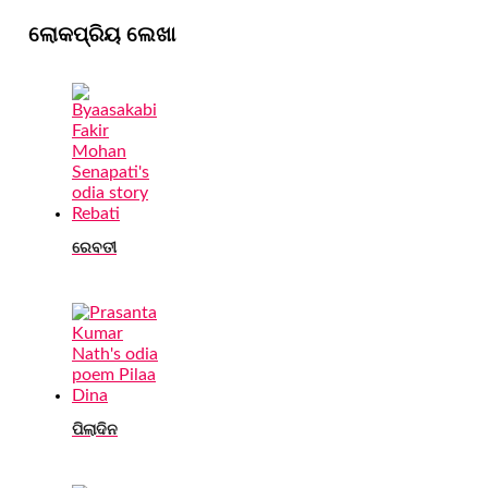
ଲୋକପ୍ରିୟ ଲେଖା
ରେବତୀ
ପିଲାଦିନ