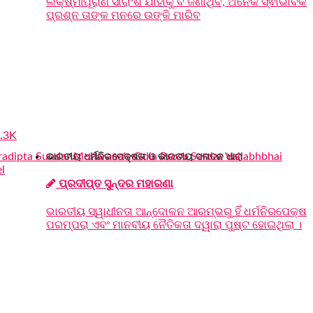
ଲକ୍ଷ୍ମୀପୂରାଣ ସାରାଂଶ ଯାହାକୁ ବି ଜଣାଥିବ, ଅନେକ ସ୍ଵାଭାବିକ
ପ୍ରଶ୍ନ ତାଙ୍କ ମନରେ ଉଙ୍କି ମାରିବ
.3K
ଭାରତୀୟ ଧର୍ମନିରପେକ୍ଷତା ଓ ଭାରତୀୟ ସନାତନ ଧାରା
ପ୍ରଦୀପ୍ତ ସୁନ୍ଦର ମହାରଣା
ଭାରତୀୟ ସ୍ୱାଧୀନତା ଆନ୍ଦୋଳନ ଆରମ୍ଭରୁ ହିଁ ଧର୍ମନିରପେକ୍ଷ
ପରମ୍ପରା ଏବଂ ମାନବୀୟ ନୈତିକତା ଦ୍ୱାରା ପୁଷ୍ଟ ହୋଇଥିଲା ।