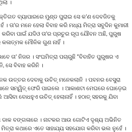
ିଲା ।
୍ୟକ୍ତିଗତ ବ୍ୟାପାରରେ ମୁଣ୍ଡ ପୁରାଇ ସେ କ’ଣ ଦେବଜିତକୁ
େଁ । ତା’ର ମନେ ହେଲା ବିବାହ କରି ମଧ୍ୟ ମିତ୍ରା ସବୁଦିନ କୁମାରୀ
ଧ କରିବା ପାଇଁ ଯଦିଓ ତା’ର ପ୍ରଚୁର ରୂପ ଯୌବନ ଅଛି, ପୁରୁଷ
 କଳାତ୍ମକ ମୌଳିକ ଗୁଣ ନାହିଁ ।
ାବେ ତା’ ନିଜର । ସଂଘମିତ୍ରା ପଚାରୁଛି “ବିବାହିତ ପୁରୁଷର ଏ
ି, ସେ ବିବାହ କରିନି ।
ାଷଜନକ ଉତ୍ତର ଦେବାକୁ ଉଚିତ୍ ମନେକଲାନି । ପବନର ବେସୁରା
 ସେମାନେ ସମ୍ୱିତ୍ ଫେରି ପାଇଲେ । ଆକାଶଟା ମେଘରେ ଘୋଡ଼େଇ
ି ଆସିବା ବୋଧହୁଏ ଉଚିତ୍ ହେଲାନାହିଁ । ହଠାତ୍ ସହରକୁ ଯିବା
ଟିଆ ଡାକ ବଙ୍ଗଳାରେ । ନାଟକର ଆଉ ଗୋଟିଏ ଦୃଶ୍ୟ ଅଭିନିତ
ମିତ୍ରା କଥାରେ ଏତେ ସାହାଯ୍ୟ ସହଯୋଗ କରିବା ଭଲ ନୁହେଁ ।