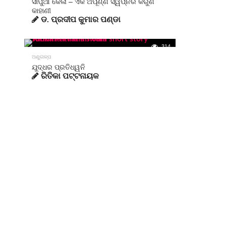
ସାପୁଆ କେଳା – ଏକ ଅପୂର୍ଣ୍ଣ ସ୍ୱପ୍ନର କରୁଣ
କାହାଣୀ
ଡ. ପ୍ରଦୀପ କୁମାର ପଣ୍ଡା
314
ଅଣୁଗଳ୍ପ
ଯୁଦ୍ଧର ପ୍ରତିଧ୍ୱନି
ରିତିକା ପଟ୍ଟନାୟକ