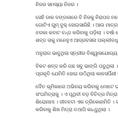
ନିଜର ସମସ୍ୟା ନିଜର ।
ସେହି ଡାକ ବଙ୍ଗଳାରେ ବି ନିଜକୁ ନିରାପଦ ମନ
ଗୋଟିଏ ରୁମ୍ ବୁକ୍ ହୋଇସାରିଛି । ଆଉ ମାତ୍ର 
ଝରକା କବାଟ ବନ୍ଦ କରିବାକୁ ପଡ଼ିଲା । ବର୍ଷ
ଶବ୍ଦ ତାକୁ ମନେହୁଏ ଆଦ୍ରବସନା ପଲ୍ଲୀବଧୂର
ଅନୁରାଗ ଭାବୁଥିଲା ସ୍ତ୍ରୀର ବିଶ୍ୱାସଯୋଗ୍ୟ 
ବିକଟ ଶବ୍ଦ କରି ଗଛ ସବୁ ଭାଙ୍ଗି ପଡୁଥିଲା ।
ପ୍ରକୃତି ଯେମିତି ହୋଇ ଉଠିଥିଲା କାଳସର୍ପିଣୀ 
ଦୈତ ଭୂମିକାରେ ଅଭିନୟ କରିବାକୁ ମୋଟେ ଇଚ
ସଂଘମିତ୍ରାକୁ । ଏ ପୃଥିବୀ ବଡ଼ ବିଚିତ୍ର ମ
ଶିରୋନାମା । ଜୀବନଟା ଏକ ତ୍ରିକୋଣମିତି ।
କରିବାକୁ ଶିଖ ମିତ୍ରା ତଥାପି କାନ୍ଦୁଥିଲା ।