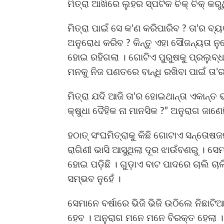
ମିତ୍ରା ଆଖିରେ ଲୁହର ସ୍ପଟିକ ଚିକ୍ ଚିକ୍ କରୁଥ
ମିତ୍ରା ପାଇଁ ସେ କ’ଣ କରିପାରିବ ? ତା’ର ବ
ଅନୁରୋଧ କରିବ ? କିନ୍ତୁ ଏହା ସୌଜନ୍ୟତା ନୁହ
ହୋଇ ରହିଗଲା । ଗୋଟିଏ ପୁରୁଷକୁ ପ୍ରଲୁବ୍
ମନକୁ ନିଜ ପଣତରେ ବାନ୍ଧି ରଖିବା ପାଇଁ ତା’ର
ମିତ୍ରା ଯଦି ଆଜି ତା’ର ହୋଇଥାନ୍ତା ଏକାନ୍ତ ଭ
କ୍ଷୁଧା ଦୈହିକ ନା ମାନସିକ ?” ଅନୁରାଗ ଜାଣେନ
ହଠାତ୍ ସଂଘମିତ୍ରାକୁ କିଛି ଗୋଟାଏ ସନ୍ତେ
ରାଗିଣୀ ଭାସି ଆସୁଥିଲା ଦୂର ଝାଉଁବଣରୁ ।
ହୋଇ ପଡ଼ିଛି । ଗୁଡ଼ାଏ ବାଟ ପାଦରେ ଚାଲି ଚାଲ
ସମ୍ଭବ ନୁହେଁ ।
ସେମାନେ ବର୍ଷାରେ ଭିଜି ଭିଜି ଉଠିଲେ ନିଛା
ହେବ । ଅନୁରାଗ ମନେ ମନେ ବିରକ୍ତ ହେଲା । 