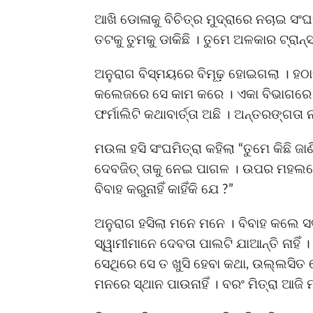
ଆଖି ଡୋଳାକୁ ବିଚିତ୍ର ମୁଦ୍ରାରେ ନଚାଇ ସଂଘମ
ତଟକୁ ତୁମକୁ ଡାକିଛି । ତୁମେ ଅଳକାର ଟ୍ରାନ୍
ଅନୁରାଗ ବିସ୍ମୟରେ ବିମୂଢ଼ ହୋଇଗଲା । ହଠା
କଲେଜରେ ସେ କାମ କରେ । ଏକା ବିଭାଗରେ ଅ
ଫର୍ମାଲିଟି କଥାବାର୍ତ୍ତା ଅଛି । ଅନ୍ତରଙ୍ଗତା ନା
ମଉଳା ହସି ସଂଘମିତ୍ରା କହିଲା “ତୁମେ କିଛି ଜା
ଦେବଜିତ୍ ତାକୁ ନେଇ ପାଗଳ । ଉପର ମହଲରେ 
ବିବାହ କରୁନାହିଁ କାହିଁକି ଯେ ?”
ଅନୁରାଗ ହସିଲା ମନେ ମନେ । ବିବାହ କଲେ ସବୁ 
ସ୍ୱାମୀମାନେ ଦେବତା ପାଲଟି ଯାଆନ୍ତି ନାହିଁ 
ସେଥିରେ ସେ ତ ଖୁସି ହେବା କଥା, ଉଲ୍ଲସିତ ହେବ
ମନରେ ସ୍ଥାନ ପାଉନାହିଁ । ବରଂ ମିତ୍ରା ଆଜି