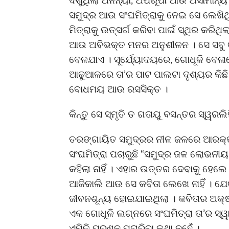
ଦିଶୁଥିଲା ଅନନ୍ୟା, ଅପରୂପା ଆଉ ଅସାମାନ୍ୟ । 
ସମୁଦ୍ର ଆଉ ସଂଘମିତ୍ରାକୁ ନେଇ ସେ ଲେଖିଥ
ମିତ୍ରାକୁ ଉତ୍ସର୍ଗ କରିବା ପାଇଁ ସ୍ଥିର କରିଥି
ଆଉ ଅବିଭକ୍ତ ମନର ଅନୁଶୀଳନ । ସେ ସବୁ କବ
ବେଳଯାଏ । ସୂର୍ଯେ୍ୟାଦୟରେ, ଗୋଧୂଳି ବେଳା
ଆଢୁଆଳରେ ତା’ର ପାଟ ପାଲଟା ଦୃଶ୍ୟର କିଛି କି
ବୋଧମୟ ଆଉ ରସସିକ୍ତ ।
କିନ୍ତୁ ସେ ସ୍ମୃତି ତ ଗତାୟୁ ବସନ୍ତର ସ୍ୱରଲି
ତରଙ୍ଗାୟିତ ସମୁଦ୍ରର ନୀଳ ଜଳରେ ଆରକ୍ତ ଗେ
ସଂଘମିତ୍ରା ପଚାରୁଛି “ସମୁଦ୍ର ଜଳ ଲୋଭନୀୟ ହେ
କହିଲା ନାହିଁ । ଏହାର ଉତ୍ତର ଦେବାକୁ ହେଲେ ତା
ଆଜିକାଲି ଆଉ ସେ କବିତା ଲେଖେ ନାହିଁ । ଯେଉ
ଜୀବନଶୂନ୍ୟ ହୋଇଯାଇଥିଲା । କବିତାର ଅକ୍ଷର
ଏକ ଗୋଧୂଳି ଲଗ୍ନରେ ସଂଘମିତ୍ରା ତା’ର ସ୍ୱା
ଏମିତି ପ୍ରଶ୍ନ ପଚାରିବା କଥା ନୁହେଁ ।