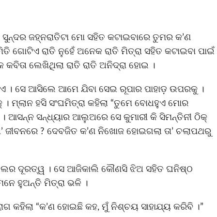
ଏ ସୁନ୍ଦର ଜହ୍ନରାତିଟା ମୋ ସହିତ କଟାଇବାରେ ତୁମର କ’ଣ
ତି ଗୋଟିଏ ରାତି ନୁହେଁ ଅନେକ ରାତି ମିତ୍ରା ସହିତ କଟାଇବା ପାଇଁ
କବିତା ଲେଖିଥିଲା ରାତି ରାତି ଅନିଦ୍ରା ହୋଇ ।
ଧହୁଏ । ସେ ଆସିଲେ ଆମେ ଯିବା ସେଇ ରୂପାର ପାହାଡ଼ ଉପରକୁ ।
୍ । ମ୍ଲାନ ହସି ସଂଘମିତ୍ରା କହିଲା “ତୁମେ ବୋଧହୁଏ ମୋର
ାଗ । ଆସନ୍ନ ସନ୍ଧ୍ୟାର ଆଲୁଅରେ ସେ କୁମାରୀ କି ସିମନ୍ତିନୀ ଠିକ୍
ଲା ତା’ ଜୀବନରେ ? ଦେବଜିତ କ’ଣ ନିଖୋଜ ହୋଇଗଲା ତା’ ଚଲାପଥରୁ
ାଇଲର ଦୂରତ୍ୱ । ସେ ଆଜିକାଲି କୌଣସି ଝିଅ ସହିତ ଘନିଷ୍ଠ
ନେ ହୁଅନ୍ତି ମିତ୍ରା ଭଳି ।
ଗ କହିଲା “କ’ଣ ହୋଇଛି କହ, ମୁଁ ନିଶ୍ଚୟ ସାହାଯ୍ୟ କରିବି ।”