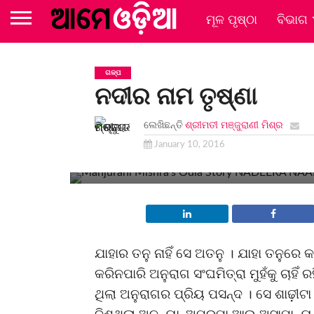
ମୂଳ ପୃଷ୍ଠା
ବିଭାଗ
ଗଳ୍ପ
ନଦୀର ନାମ ତୃଷ୍ଣା
ଲେଖିଛନ୍ତି
ଶ୍ରୀମତୀ ମଞ୍ଜୁରାଣୀ ମିଶ୍ର
ଏ ପୃଥିବୀ ବଡ଼ ବିଚିତ୍ର ମିତ୍ରା । ମଣିଷ ମନର ଦୁଃଖ
January 10, 2016
କବିତାର ଶିରୋନାମା । ଜୀବନଟା ଏକ ତ୍ରିକୋଣମିତି ।
ଯାହାର ତନୁ ନାହିଁ ସେ ଅତନୁ । ଯାହା ତନୁରେ
କରିନପାରି ଅନୁରାଗ ସଂଘମିତ୍ରା ମୁହଁକୁ ଚାହିଁ ର
ଥିଲା ଅନୁରାଗର ପ୍ରିୟ ପସନ୍ଦ । ସେ ଶାଢ଼ୀଟା 