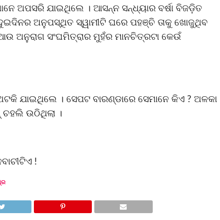
ାନେ ଅପସରି ଯାଇଥିଲେ । ଆସନ୍ନ ସନ୍ଧ୍ୟାର ବର୍ଷା ବିଜଡ଼ିତ
ଇଦିନର ଅନୁପସ୍ଥିତ ସ୍ୱାମୀଟି ଘରେ ପହଞ୍ଚି ତାକୁ ଖୋଜୁଥିବ
 ଆଉ ଅନୁରାଗ ସଂଘମିତ୍ରାର ମୁହଁର ମାନଚିତ୍ରଟା କେଉଁ
 ଅଟକି ଯାଇଥିଲେ । ସେପଟ ବାରଣ୍ଡାରେ ସେମାନେ କିଏ ? ଅଳକା
୍ ଚହଲି ଉଠିଥିଲା ।
ବାଚୀଟିଏ !
ଶ୍ର