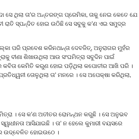
କଦା ସେ ଥିଲା ତା’ର ଅନ୍ତରଙ୍ଗ ପ୍ରେମିକା, ତାକୁ ନେଇ କେତେ ଯେ
ୀ ରାତି ସ୍ପନ୍ଦିତ ହୋଇ ଉଠିଛି ସେ ସବୁକୁ କ’ଣ ଏଇ ସମୁଦ୍ର
ଲ୍କା ପରି ପ୍ରବେଶ କରିନଥାନ୍ତା ଦେବଜିତ୍, ଅନୁରାଗର ମୁହଁର
୍ରାକୁ ବୀଣା ଶିଖାଉଥିଲା ଆଉ ସଂଘମିତ୍ରା ସବୁଦିନ ପାଇଁ
 କବିତା କେମିତି କରୁଣ ହୋଇ ପଡ଼ିଥିଲା କପୋତୀର ଆଖି ପରି ।
ପ୍ରତିଧ୍ୱନୀ ତୋଳୁଥିଲା ତା’ ମନରେ । ସେ ଅପେକ୍ଷା କରିଥିଲା,
ଂଘମିତ୍ରା । ସେ କ’ଣ ଅତୀତର ରୋମନ୍ଥନ କରୁଛି । ସେ ଅନୁଭବ
ୱ ସ୍ୱାଧୀନତା ଆସିଯାଇଛି । ତା’ ନ ହେଲେ କୁମାରୀ ବୟସରେ
ିର ଉଦ୍‌ବେଳିତ ହୋଇଉଠେ ।