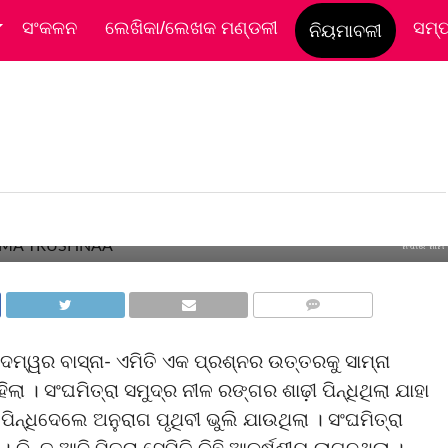
ସଂକଳନ
ଲେଖିକା/ଲେଖକ ମଣ୍ଡଳୀ
ସମ୍
ନିୟମାବଳୀ
 ଆଉ ସୁଖ ଏକ ଅବୋଧ୍ୟ
ନଦୀର ନାମ ତ
COMMENTS
 କଦମ୍ୱର ବାସ୍ନା- ଏମିତି ଏକ ପ୍ରଶ୍ନର ଉତ୍ତରକୁ ସାମ୍ନା
ହିଲା । ସଂଘମିତ୍ରା ସମୁଦ୍ର ନୀଳ ରଙ୍ଗର ଶାଢ଼ୀ ପିନ୍ଧିଥିଲା ଯାହା
ପିନ୍ଧିଦେଲେ ଅନୁରାଗ ପୃଥିବୀ ଭୁଲି ଯାଉଥିଲା । ସଂଘମିତ୍ରା