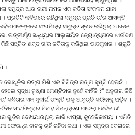
କିନ୍ତୁ ଆଜି ମିତ୍ରା ସେମିତି କିଛି ଆକର୍ଷଣୀୟ ଲାଗୁନଥିଲା ।
ିଲା ସମୁଦ୍ର ଆଉ ନାରୀ ନାମକ ଏକ କବିତା ସଂକଳନ ଯାହା
ଲା । ପ୍ରତିଟି କବିତାରେ ରହିଥିଲା ସମୁଦ୍ର ପ୍ରତି ତା’ର ଆସକ୍ତି
ିତାମାନଙ୍କରେ ସଂଘମିତ୍ରା ସମୁଦ୍ର ସ୍ନାନ କରିଥିଲା ଅନେକ
ରେ, ଉତ୍ତୀର୍ଣ୍ଣ ସନ୍ଧ୍ୟାର ଆଲୁଳାୟିତ ଜ୍ୟୋତ୍ସ୍ନାରେ ଝାଉଁବଣ
ଛି ସଞ୍ଚିତ ଶବ୍ଦ ତା’ର କବିତାକୁ କରିଥିଲା ଭାବମୁଖର । ଶ୍ରୁତି
ପି ।
ାଧୂଳିର ରଙ୍ଗ ମିଶି ଏକ ବିଚିତ୍ର ରଙ୍ଗ ସୃଷ୍ଟି ହେଉଛି ।
ଲେ ସୁଦ୍ଧା ତୃଷ୍ଣା ମେଣ୍ଟିବାର ନୁହେଁ କାହିଁକି ?” ଅନୁରାଗ କିଛି
’ କବିତାର ଏକ ସୁଦୀର୍ଘ ପଂକ୍ତି ତାକୁ ଆବୃତ୍ତି କରିବାକୁ ପଡ଼ିବ ।
ଁଦିନ ସଂଘମିତ୍ରାର ବିବାହ ନିମନ୍ତ୍ରଣ ପାଇଲା ସେଦିନ ତା’
 ଗୁଡ଼ିକ ଦେଖାଯାଉଥିଲା ଭାରି ଝାପ୍ସା, କୁହେଳିକାମୟ । ଏମିତି
ମୀ ଫେରନ୍ତା ବାଟକୁ ଚାହିଁ ରହିବା କଥା । ଏଇ ସମୁଦ୍ର ବେଳାରେ