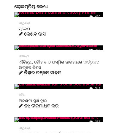
ଲୋକପ୍ରିୟ ଲେଖା
410
ଅଣୁଗଳ୍ପ
ପ୍ରେମ
କେଶବ ଦାସ
365
ପ୍ରବନ୍ଧ
ଐତିହ୍ୟ, ଗୌରବ ଓ ଅସ୍ମିତା ଜାଗରଣର ବାର୍ତ୍ତାବହ
ଉତ୍କଳ ଦିବସ
ନିହାର ରଞ୍ଜନ ସାବତ
342
କବିତା
ଅବଣ୍ଟା ସୁଖ ଦୁଃଖ
ଡା: ନୀଳମାଧବ କର
337
ଅଣୁଗଳ୍ପ