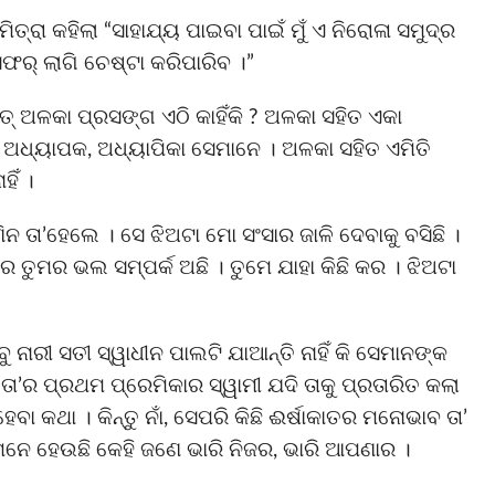
ିତ୍ରା କହିଲା “ସାହାଯ୍ୟ ପାଇବା ପାଇଁ ମୁଁ ଏ ନିରୋଳା ସମୁଦ୍ର
ସଫର୍ ଲାଗି ଚେଷ୍ଟା କରିପାରିବ ।”
ତ୍ ଅଳକା ପ୍ରସଙ୍ଗ ଏଠି କାହିଁକି ? ଅଳକା ସହିତ ଏକା
ଧ୍ୟାପକ, ଅଧ୍ୟାପିକା ସେମାନେ । ଅଳକା ସହିତ ଏମିତି
ହିଁ ।
ଣିନ ତା’ହେଲେ । ସେ ଝିଅଟା ମୋ ସଂସାର ଜାଳି ଦେବାକୁ ବସିଛି ।
ତୁମର ଭଲ ସମ୍ପର୍କ ଅଛି । ତୁମେ ଯାହା କିଛି କର । ଝିଅଟା
ନାରୀ ସତୀ ସ୍ୱାଧୀନ ପାଲଟି ଯାଆନ୍ତି ନାହିଁ କି ସେମାନଙ୍କ
। ତା’ର ପ୍ରଥମ ପ୍ରେମିକାର ସ୍ୱାମୀ ଯଦି ତାକୁ ପ୍ରତାରିତ କଲା
ା କଥା । କିନ୍ତୁ ନାଁ, ସେପରି କିଛି ଈର୍ଷାକାତର ମନୋଭାବ ତା’
 ମନେ ହେଉଛି କେହି ଜଣେ ଭାରି ନିଜର, ଭାରି ଆପଣାର ।