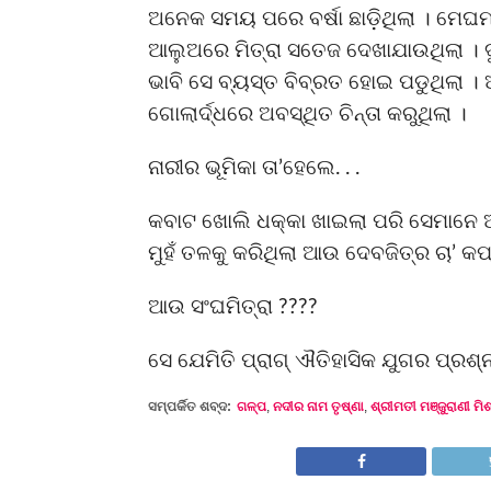
ଅନେକ ସମୟ ପରେ ବର୍ଷା ଛାଡ଼ିଥିଲା । ମେଘମ
ଆଲୁଅରେ ମିତ୍ରା ସତେଜ ଦେଖାଯାଉଥିଲା । ଦୁ
ଭାବି ସେ ବ୍ୟସ୍ତ ବିବ୍ରତ ହୋଇ ପଡୁଥିଲା ।
ଗୋଲାର୍ଦ୍ଧରେ ଅବସ୍ଥିତ ଚିନ୍ତା କରୁଥିଲା ।
ନାରୀର ଭୂମିକା ତା’ହେଲେ. . .
କବାଟ ଖୋଲି ଧକ୍କା ଖାଇଲା ପରି ସେମାନେ
ମୁହଁ ତଳକୁ କରିଥିଲା ଆଉ ଦେବଜିତ୍‌ର ଚା’ କପ
ଆଉ ସଂଘମିତ୍ରା ????
ସେ ଯେମିତି ପ୍ରାଗ୍ ଐତିହାସିକ ଯୁଗର ପ୍ରଶ୍ନ
ସମ୍ପର୍କିତ ଶବ୍ଦ:
ଗଳ୍ପ
,
ନଦୀର ନାମ ତୃଷ୍ଣା
,
ଶ୍ରୀମତୀ ମଞ୍ଜୁରାଣୀ ମି