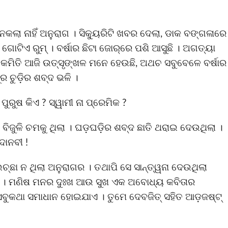
େକଲା ନାହିଁ ଅନୁରାଗ । ସିକୁ୍ୟରିଟି ଖବର ଦେଲା, ଡାକ ବଙ୍ଗଳାରେ
ଗୋଟିଏ ରୁମ୍ । ବର୍ଷାର ଛିଟା ଜୋର୍‌ରେ ପଶି ଆସୁଛି । ଅଗତ୍ୟା
ା କେମିତି ଆଜି ଉତ୍ସୃଙ୍ଖଳ ମନେ ହେଉଛି, ଅଥଚ ସବୁବେଳେ ବର୍ଷାର
 ଚୁଡ଼ିର ଶବ୍ଦ ଭଳି ।
ପୁରୁଷ କିଏ ? ସ୍ୱାମୀ ନା ପ୍ରେମିକ ?
 ବିଜୁଳି ଚମକୁ ଥିଲା । ଘଡ଼ଘଡ଼ିର ଶବ୍ଦ ଛାତି ଥରାଇ ଦେଉଥିଲା ।
ଦାନବୀ !
୍ଛା ନ ଥିଲା ଅନୁରାଗର । ତଥାପି ସେ ସାନ୍ତ୍ୱନା ଦେଉଥିଲା
ିତ୍ରା । ମଣିଷ ମନର ଦୁଃଖ ଆଉ ସୁଖ ଏକ ଅବୋଧ୍ୟ କବିତାର
 ସବୁକଥା ସମାଧାନ ହୋଇଯାଏ । ତୁମେ ଦେବଜିତ୍ ସହିତ ଆଡ଼ଜଷ୍ଟ୍