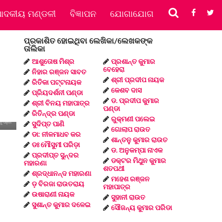
ପାଦକୀୟ ମଣ୍ଡଳୀ
ବିଜ୍ଞାପନ
ଯୋଗାଯୋଗ
ପ୍ରକାଶିତ ହୋଇଥିବା ଲେଖିକା/ଲେଖକଙ୍କ
ତାଲିକା
ଆଶୁତୋଷ ମିଶ୍ର
ପ୍ରଶାନ୍ତ କୁମାର
ବେହେରା
ନିହାର ରଞ୍ଜନ ସାବତ
ଶ୍ରୀ ପ୍ରଦୀପ ନାୟକ
ରିତିକା ପଟ୍ଟନାୟକ
କେଶବ ଦାସ
ପ୍ରିୟଦର୍ଶନୀ ପଣ୍ଡା
ଡ. ପ୍ରଦୀପ କୁମାର
ଶ୍ରୀ ବିନୟ ମହାପାତ୍ର
ପଣ୍ଡା
ରିତିନ୍ଦ୍ର ପଣ୍ଡା
ରୁକ୍ମଣୀ ପଲେଇ
ୃଷ୍ଣା
ସୁଦିପ୍ତ ପାଣି
ଗୋଲାପ ରାଉତ
ଡା: ନୀଳମାଧବ କର
ଶାନ୍ତନୁ କୁମାର ରାଉତ
ଡଃ ମୌସୁମୀ ପରିଡ଼ା
ଡ. ଅନୁକମ୍ପା ନାଏକ
ପ୍ରଦୀପ୍ତ ସୁନ୍ଦର
ଡକ୍ଟର ମିଥୁନ କୁମାର
ମହାରଣା
ଶତପଥୀ
ଶ୍ରଦ୍ଧାନନ୍ଦ ମହାରଣା
ମହେଶ ରଞ୍ଜନ
ଡ଼ ବିରଜା ରାଉତରାୟ
ମହାପାତ୍ର
ଉଷାରାଣୀ ନାୟକ
ସୁହାନୀ ରାଉତ
ସୁଶାନ୍ତ କୁମାର ଦଳେଇ
ସୌଜନ୍ୟ କୁମାର ପରିଡା