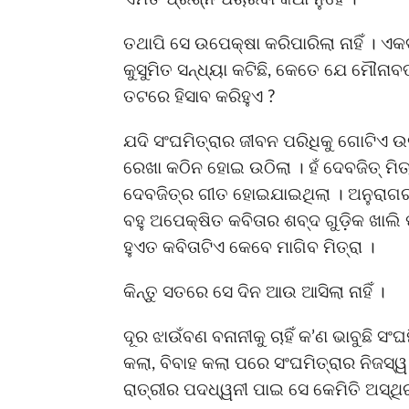
ତଥାପି ସେ ଉପେକ୍ଷା କରିପାରିଲା ନାହିଁ । ଏ
କୁସୁମିତ ସନ୍ଧ୍ୟା କଟିଛି, କେତେ ଯେ ମୌନାବତ
ତଟରେ ହିସାବ କରିହୁଏ ?
ଯଦି ସଂଘମିତ୍ରାର ଜୀବନ ପରିଧିକୁ ଗୋଟିଏ ଉ
ରେଖା କଠିନ ହୋଇ ଉଠିଲା । ହଁ ଦେବଜିତ୍ ମିତ
ଦେବଜିତ୍‌ର ଗୀତ ହୋଇଯାଇଥିଲା । ଅନୁରାଗର
ବହୁ ଅପେକ୍ଷିତ କବିତାର ଶବ୍ଦ ଗୁଡ଼ିକ ଖାଲି 
ହୁଏତ କବିତାଟିଏ କେବେ ମାଗିବ ମିତ୍ରା ।
କିନ୍ତୁ ସତରେ ସେ ଦିନ ଆଉ ଆସିଲା ନାହିଁ ।
ଦୂର ଝାଉଁବଣ ବନାନୀକୁ ଚାହିଁ କ’ଣ ଭାବୁଛି ସ
କଲା, ବିବାହ କଲା ପରେ ସଂଘମିତ୍ରାର ନିଜସ୍
ରାତ୍ରୀର ପଦଧ୍ୱନୀ ପାଇ ସେ କେମିତି ଅସ୍ଥ