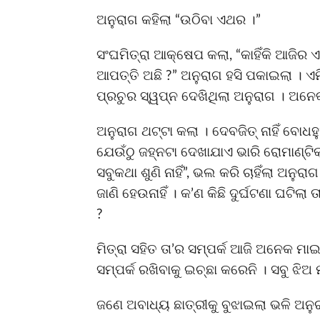
ଅନୁରାଗ କହିଲା “ଉଠିବା ଏଥର ।”
ସଂଘମିତ୍ରା ଆକ୍ଷେପ କଲା, “କାହିଁକି ଆଜିର 
ଆପତ୍ତି ଅଛି ?” ଅନୁରାଗ ହସି ପକାଇଲା । ଏମି
ପ୍ରଚୁର ସ୍ୱପ୍ନ ଦେଖିଥିଲା ଅନୁରାଗ । ଅନେକ 
ଅନୁରାଗ ଥଟ୍ଟା କଲା । ଦେବଜିତ୍ ନାହିଁ ବୋ
ଯେଉଁଠୁ ଜହ୍ନଟା ଦେଖାଯାଏ ଭାରି ରୋମାଣ୍ଟିକ
ସବୁକଥା ଶୁଣି ନାହିଁ”, ଭଲ କରି ଚାହିଁଲା ଅନୁର
ଜାଣି ହେଉନାହିଁ । କ’ଣ କିଛି ଦୁର୍ଘଟଣା ଘଟି
?
ମିତ୍ରା ସହିତ ତା’ର ସମ୍ପର୍କ ଆଜି ଅନେକ ମ
ସମ୍ପର୍କ ରଖିବାକୁ ଇଚ୍ଛା କରେନି । ସବୁ ଝିଅ ମ
ଜଣେ ଅବାଧ୍ୟ ଛାତ୍ରୀକୁ ବୁଝାଇଲା ଭଳି ଅନୁରା