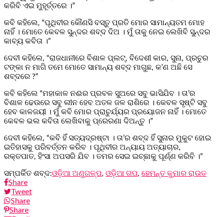
କରିବି ଏଇ ମୁହୂର୍ତ୍ତରେ ।”
କବି କହିଲେ, “ପୃଥିବୀର କୌଣସି ବସ୍ତୁ ପ୍ରତି ମୋର ସାମାନ୍ୟତମ ମୋହ
ନାହିଁ । ମୋତେ କେବଳ ସୁନ୍ଦର ଶବ୍ଦ ଦିଅ । ମୁଁ ତାକୁ ନେଇ ଲେଖିବି ସୁନ୍ଦର
କାବ୍ୟ କବିତା ।”
ଦେବୀ କହିଲେ, “ରାଜଧାନୀରେ ବିଶାଳ ପ୍ଲଟ୍, ବିଦେଶୀ କାର, ସୁନା, ପ୍ରଚୁର
ଟଙ୍କା ନ ମାଗି ତମେ ମୋତେ ସାମାନ୍ୟ ଶବ୍ଦ ମାଗୁଛ, କ’ଣ ଅଛି ସେ
ଶବ୍ଦରେ ?”
କବି କହିଲେ “ମହାକାଳ ନଈର ପ୍ରବଳ ସୁଅରେ ସବୁ ଭାସିଯିବ । ତା’ର
ବିଶାଳ ଢେଉରେ ସବୁ ଲୀନ ହେବ ଅତଳ ଜଳ ରାଶିରେ । କେବଳ ସୃଷ୍ଟି ସବୁ
ହେବ କାଳଜୟୀ । ମୁଁ କବି ମୋର ପ୍ରାଚୁର୍ଯ୍ୟର ପ୍ରୟୋଜନ ନାହିଁ । ମୋତେ
କେବଳ ଭଲ କବିତା ଲେଖିବାକୁ ପ୍ରେରଣା ଦିଅନ୍ତୁ ।”
ଦେବୀ କହିଲେ, “କବି ହିଁ ସତ୍ୟଦ୍ରଷ୍ଟା । ତା’ର ଶବ୍ଦ ହିଁ ସୁନାର ମୁକୁଟ ହୋଇ
ଇତିହାସକୁ ପରିବର୍ତ୍ତନ କରିବ । ପୃଥିବୀର ଅନ୍ୟାୟ ଅତ୍ୟାଚାର,
ରକ୍ତପାତ, ହିଂସା ଅପସରି ଯିବ । ତମର ସେଇ ଇଚ୍ଛାକୁ ପୂର୍ଣ୍ଣ କରିବି ।”
ସମ୍ପର୍କିତ ଶବ୍ଦ:
ଓଡ଼ିଆ ଅଣୁଗଳ୍ପ
,
ଓଡ଼ିଆ ଗପ
,
ହେମନ୍ତ କୁମାର ରାଉତ
Share
Tweet
Share
Share