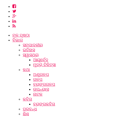
ମୂଳ ପୃଷ୍ଠା
ବିଭାଗ
ସମ୍ପାଦକୀୟ
ଇତିହାସ
ସ୍ୱାସ୍ଥ୍ୟ
ଆୟୁର୍ବେଦ
ମୁଦ୍ରା ଚିକିତ୍ସା
କଥା
ଅଣୁଗଳ୍ପ
ଗଳ୍ପ
ବ୍ୟଙ୍ଗଗଳ୍ପ
ଉପନ୍ୟାସ
ନାଟକ
କବିତା
ବ୍ୟଙ୍ଗକବିତା
ପ୍ରବନ୍ଧ
ଶିଶୁ