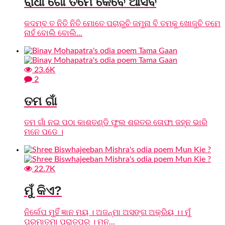
ରାଧା ଗୋ ତମେ କେବେ ଆସିବ
କଦମ୍ବ ତ ନିତି ନିତି ମୋତେ ପଚାରୁଚି ଜମୁନା ବି ତମକୁ ଖୋଜୁଚି ତମେ
ନାହଁ ବୋଲି ବୋଲି...
23.6K
2
ତମ ଗାଁ
ତମ ଗାଁ ନଇ ପଠା କାଶତଣ୍ଡି ଫୁଲ ଶରତର ତୋଫା ଜହ୍ନ ଭାରି
ମନେ ପଡେ ।
22.7K
ମୁଁ କିଏ?
ନିର୍ଲେପ ମୁହିଁ ଜ୍ଞାନ ମୟ । ଅଜନ୍ମା ଅସଙ୍ଗ ଅକ୍ରିୟ ।। ମୁଁ
ପରମାତ୍ମା ପରାତ୍ପର । ମନ...