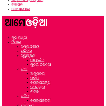
ବିଜ୍ଞାପନ
ଯୋଗାଯୋଗ
ମୂଳ ପୃଷ୍ଠା
ବିଭାଗ
ସମ୍ପାଦକୀୟ
ଇତିହାସ
ସ୍ୱାସ୍ଥ୍ୟ
ଆୟୁର୍ବେଦ
ମୁଦ୍ରା ଚିକିତ୍ସା
କଥା
ଅଣୁଗଳ୍ପ
ଗଳ୍ପ
ବ୍ୟଙ୍ଗଗଳ୍ପ
ଉପନ୍ୟାସ
ନାଟକ
କବିତା
ବ୍ୟଙ୍ଗକବିତା
ପ୍ରବନ୍ଧ