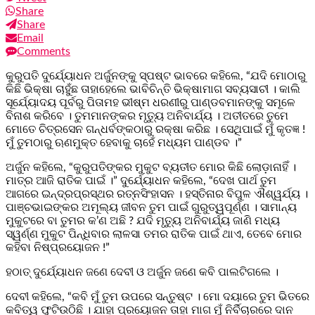
Share
Share
Email
Comments
କୁରୁପତି ଦୁର୍ଯ୍ୟୋଧନ ଅର୍ଜୁନଙ୍କୁ ସ୍ପଷ୍ଟ ଭାବରେ କହିଲେ, “ଯଦି ମୋଠାରୁ
କିଛି ଭିକ୍ଷା ଚାହୁଁଛ ତାହାହେଲେ ଭାବିଚିନ୍ତି ଭିକ୍ଷାମାଗ ସବ୍ୟସାଚୀ । କାଲି
ସୂର୍ଯ୍ୟୋଦୟ ପୂର୍ବରୁ ପିତାମହ ଭୀଷ୍ମ ଧରଣୀରୁ ପାଣ୍ଡବମାନଙ୍କୁ ସମୂଳେ
ବିନାଶ କରିବେ । ତୁମମାନଙ୍କର ମୃତ୍ୟୁ ଅନିବାର୍ଯ୍ୟ । ଅତୀତରେ ତୁମେ
ମୋତେ ଚିତ୍ରସେନ ଗନ୍ଧର୍ବଙ୍କଠାରୁ ରକ୍ଷା କରିଛ । ସେଥିପାଇଁ ମୁଁ କୃତଜ୍ଞ !
ମୁଁ ତୁମଠାରୁ ଋଣମୁକ୍ତ ହେବାକୁ ଚାହେଁ ମଧ୍ୟମ ପାଣ୍ଡବ ।”
ଅର୍ଜୁନ କହିଲେ, “କୁରୁପତିଙ୍କର ମୁକୁଟ ବ୍ୟତୀତ ମୋର କିଛି ଲୋଡ଼ାନାହିଁ ।
ମାତ୍ର ଆଜି ରାତିକ ପାଇଁ ।” ଦୁର୍ଯ୍ୟୋଧନ କହିଲେ, “ଦେଖ ପାର୍ଥ ତୁମ
ଆଗରେ ଇନ୍ଦ୍ରପ୍ରସ୍ଥର ରତ୍ନସିଂହାସନ । ହସ୍ତିନାର ବିପୁଳ ଐଶ୍ୱର୍ଯ୍ୟ ।
ପାଞ୍ଚଭାଇଙ୍କର ଅମୂଲ୍ୟ ଜୀବନ ତୁମ ପାଇଁ ଗୁରୁତ୍ୱପୂର୍ଣ୍ଣ । ସାମାନ୍ୟ
ମୁକୁଟରେ ବା ତୁମର କ’ଣ ଅଛି ? ଯଦି ମୃତ୍ୟୁ ଅନିବାର୍ଯ୍ୟ ଜାଣି ମଧ୍ୟ
ସ୍ୱର୍ଣ୍ଣ ମୁକୁଟ ପିନ୍ଧିବାର ଲାଳସା ତମର ରାତିକ ପାଇଁ ଥାଏ, ତେବେ ମୋର
କହିବା ନିଷ୍ପ୍ରୟୋଜନ !”
ହଠାତ୍ ଦୁର୍ଯ୍ୟୋଧନ ଜଣେ ଦେବୀ ଓ ଅର୍ଜୁନ ଜଣେ କବି ପାଲଟିଗଲେ ।
ଦେବୀ କହିଲେ, “କବି ମୁଁ ତୁମ ଉପରେ ସନ୍ତୁଷ୍ଟ । ମୋ ଦୟାରେ ତୁମ ଭିତରେ
କବିତ୍ୱ ଫୁଟିଉଠିଛି । ଯାହା ପ୍ରୟୋଜନ ତାହା ମାଗ ମୁଁ ନିର୍ବିଚାରରେ ଦାନ