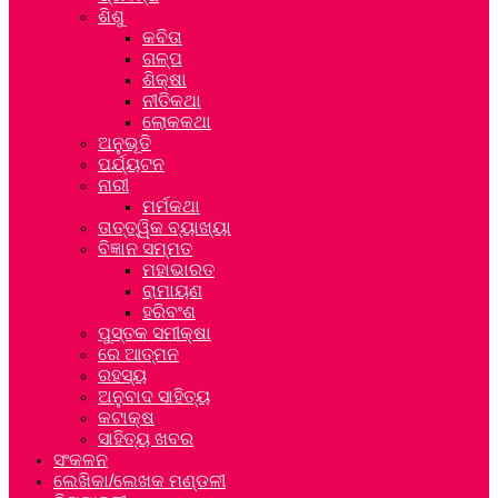
ଶିଶୁ
କବିତା
ଗଳ୍ପ
ଶିକ୍ଷା
ନୀତିକଥା
ଲୋକକଥା
ଅନୁଭୂତି
ପର୍ଯ୍ୟଟନ
ନାରୀ
ମର୍ମକଥା
ତାତ୍ତ୍ୱିକ ବ୍ୟାଖ୍ୟା
ବିଜ୍ଞାନ ସମ୍ମତ
ମହାଭାରତ
ରାମାୟଣ
ହରିବଂଶ
ପୁସ୍ତକ ସମୀକ୍ଷା
ରେ ଆତ୍ମନ
ରହସ୍ୟ
ଅନୁବାଦ ସାହିତ୍ୟ
କଟାକ୍ଷ
ସାହିତ୍ୟ ଖବର
ସଂକଳନ
ଲେଖିକା/ଲେଖକ ମଣ୍ଡଳୀ