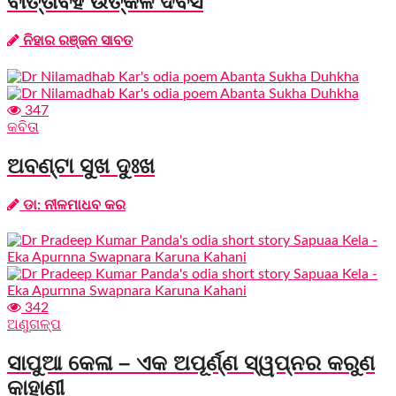
ବାର୍ତ୍ତାବହ ଉତ୍କଳ ଦିବସ
ନିହାର ରଞ୍ଜନ ସାବତ
347
କବିତା
ଅବଣ୍ଟା ସୁଖ ଦୁଃଖ
ଡା: ନୀଳମାଧବ କର
342
ଅଣୁଗଳ୍ପ
ସାପୁଆ କେଳା – ଏକ ଅପୂର୍ଣ୍ଣ ସ୍ୱପ୍ନର କରୁଣ
କାହାଣୀ