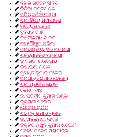
ନିହାର ରଞ୍ଜନ ସାବତ
ରିତିକା ପଟ୍ଟନାୟକ
ପ୍ରିୟଦର୍ଶନୀ ପଣ୍ଡା
ଶ୍ରୀ ବିନୟ ମହାପାତ୍ର
ରିତିନ୍ଦ୍ର ପଣ୍ଡା
ସୁଦିପ୍ତ ପାଣି
ଡା: ନୀଳମାଧବ କର
ଡଃ ମୌସୁମୀ ପରିଡ଼ା
ପ୍ରଦୀପ୍ତ ସୁନ୍ଦର ମହାରଣା
ଶ୍ରଦ୍ଧାନନ୍ଦ ମହାରଣା
ଡ଼ ବିରଜା ରାଉତରାୟ
ଉଷାରାଣୀ ନାୟକ
ସୁଶାନ୍ତ କୁମାର ଦଳେଇ
ପ୍ରଶାନ୍ତ କୁମାର ବେହେରା
ଶ୍ରୀ ପ୍ରଦୀପ ନାୟକ
କେଶବ ଦାସ
ଡ. ପ୍ରଦୀପ କୁମାର ପଣ୍ଡା
ରୁକ୍ମଣୀ ପଲେଇ
ଗୋଲାପ ରାଉତ
ଶାନ୍ତନୁ କୁମାର ରାଉତ
ଡ. ଅନୁକମ୍ପା ନାଏକ
ଡକ୍ଟର ମିଥୁନ କୁମାର ଶତପଥୀ
ମହେଶ ରଞ୍ଜନ ମହାପାତ୍ର
ସୁହାନୀ ରାଉତ