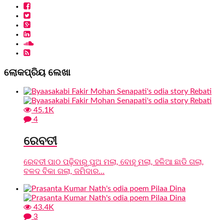
ଲୋକପ୍ରିୟ ଲେଖା
45.1K
4
ରେବତୀ
ରେବତୀ ପାଠ ପଢ଼ିବାରୁ ପୁଅ ମଲା, ବୋହୂ ମଲା, ହଳିଆ ଛାଡି ଗଲା,
ବଳଦ ବିକା ଗଲା, ଜମିଦାର...
43.4K
3