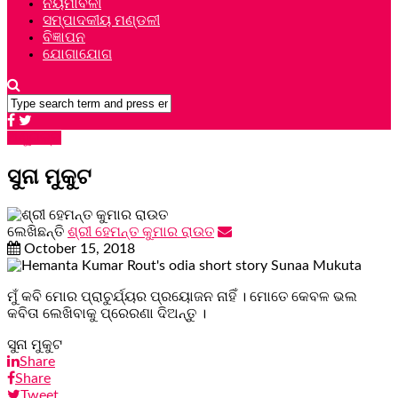
ନିୟମାବଳୀ
ସମ୍ପାଦକୀୟ ମଣ୍ଡଳୀ
ବିଜ୍ଞାପନ
ଯୋଗାଯୋଗ
ଅଣୁଗଳ୍ପ
ସୁନା ମୁକୁଟ
ଲେଖିଛନ୍ତି
ଶ୍ରୀ ହେମନ୍ତ କୁମାର ରାଉତ
October 15, 2018
ମୁଁ କବି ମୋର ପ୍ରାଚୁର୍ଯ୍ୟର ପ୍ରୟୋଜନ ନାହିଁ । ମୋତେ କେବଳ ଭଲ
କବିତା ଲେଖିବାକୁ ପ୍ରେରଣା ଦିଅନ୍ତୁ ।
ସୁନା ମୁକୁଟ
Share
Share
Tweet