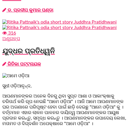
ଡ. ପ୍ରଦୀପ କୁମାର ପଣ୍ଡା
316
ଅଣୁଗଳ୍ପ
ଯୁଦ୍ଧର ପ୍ରତିଧ୍ୱନି
ରିତିକା ପଟ୍ଟନାୟକ
ସୁଧୀ ଓଡ଼ିଆବୃନ୍ଦ,
ଆପଣମାନଙ୍କର ଅନେକ ଦିନରୁ ଥିବା ସୁପ୍ତ ଆଶା ଓ ଆକାଂକ୍ଷାକୁ
ଚରିତାର୍ଥ କରି ରୂପ ନେଇଛି "ଆମେ ଓଡ଼ିଆ" । ଆଜି ଆମେ ଆପଣମାନଙ୍କ
ଘର ଅଗଣାରେ ପରିପୃଷ୍ଟ ହେବା ପାଇଁ ଛାଡ଼ି ଦେଇଛୁ "ଆମେ ଓଡ଼ିଆ" କୁ ।
ବର୍ତ୍ତମାନ ଏହାର ଲାଳନ ପାଳନର ଦାୟିତ୍ୱ ଆପଣମାନଙ୍କର ଆୟୁଷ
ପ୍ରଦାନ କରନ୍ତୁ, ସମୃଦ୍ଧ କରନ୍ତୁ । ଆପଣମାନଙ୍କର ଉପାଦେୟ ଲେଖା,
ମତାମତ ଓ ଦିଗ୍ଦର୍ଶନ ଅପେକ୍ଷାରେ "ଆମେ ଓଡ଼ିଆ" ।