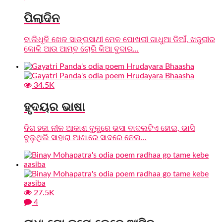
ପିଲାଦିନ
ବାଲିଧୂଳି ଖେଳ ସାଙ୍ଗସାଥୀ ମେଳ ପୋଖରୀ ଗାଧୁଆ ଡିଆଁ, ଖଜୁରୀର
କୋଳି ଆଉ ଆମ୍ବ ଚୋରି କିଆ ବୁଦାର...
34.5K
ହୃଦୟର ଭାଷା
ଦିଗ ହଜା ନୀଳ ଆକାଶ ବୁକୁରେ ଭସା ବାଦଲଟିଏ ହୋଇ, ଭାସି
ବୁଲୁଥିଲି ସାହାରା ଆଶାରେ ସାଦରେ ନେଲ...
27.5K
4