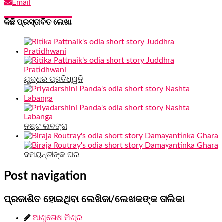
Email
କିଛି ପ୍ରସ୍ତାବିତ ଲେଖା
ଯୁଦ୍ଧର ପ୍ରତିଧ୍ୱନି
ନଷ୍ଟ ଲବଙ୍ଗ
ଦମୟନ୍ତୀଙ୍କ ଘର
Post navigation
ପ୍ରକାଶିତ ହୋଇଥିବା ଲେଖିକା/ଲେଖକଙ୍କ ତାଲିକା
ଆଶୁତୋଷ ମିଶ୍ର