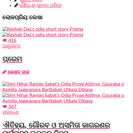
ସୌଜନ୍ୟ କୁମାର ପରିଡା
ଲୋକପ୍ରିୟ ଲେଖା
416
ଅଣୁଗଳ୍ପ
ପ୍ରେମ
କେଶବ ଦାସ
367
ପ୍ରବନ୍ଧ
ଐତିହ୍ୟ, ଗୌରବ ଓ ଅସ୍ମିତା ଜାଗରଣର