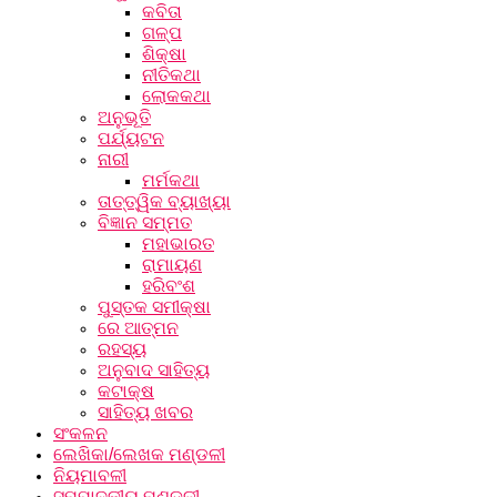
କବିତା
ଗଳ୍ପ
ଶିକ୍ଷା
ନୀତିକଥା
ଲୋକକଥା
ଅନୁଭୂତି
ପର୍ଯ୍ୟଟନ
ନାରୀ
ମର୍ମକଥା
ତାତ୍ତ୍ୱିକ ବ୍ୟାଖ୍ୟା
ବିଜ୍ଞାନ ସମ୍ମତ
ମହାଭାରତ
ରାମାୟଣ
ହରିବଂଶ
ପୁସ୍ତକ ସମୀକ୍ଷା
ରେ ଆତ୍ମନ
ରହସ୍ୟ
ଅନୁବାଦ ସାହିତ୍ୟ
କଟାକ୍ଷ
ସାହିତ୍ୟ ଖବର
ସଂକଳନ
ଲେଖିକା/ଲେଖକ ମଣ୍ଡଳୀ
ନିୟମାବଳୀ
ସମ୍ପାଦକୀୟ ମଣ୍ଡଳୀ