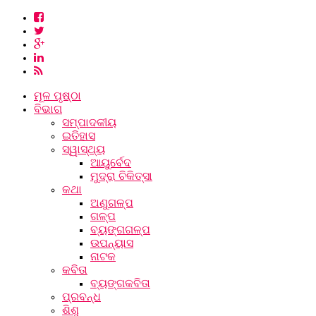
ମୂଳ ପୃଷ୍ଠା
ବିଭାଗ
ସମ୍ପାଦକୀୟ
ଇତିହାସ
ସ୍ୱାସ୍ଥ୍ୟ
ଆୟୁର୍ବେଦ
ମୁଦ୍ରା ଚିକିତ୍ସା
କଥା
ଅଣୁଗଳ୍ପ
ଗଳ୍ପ
ବ୍ୟଙ୍ଗଗଳ୍ପ
ଉପନ୍ୟାସ
ନାଟକ
କବିତା
ବ୍ୟଙ୍ଗକବିତା
ପ୍ରବନ୍ଧ
ଶିଶୁ