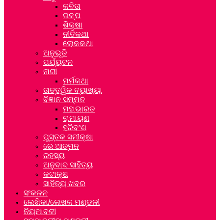
କବିତା
ଗଳ୍ପ
ଶିକ୍ଷା
ନୀତିକଥା
ଲୋକକଥା
ଅନୁଭୂତି
ପର୍ଯ୍ୟଟନ
ନାରୀ
ମର୍ମକଥା
ତାତ୍ତ୍ୱିକ ବ୍ୟାଖ୍ୟା
ବିଜ୍ଞାନ ସମ୍ମତ
ମହାଭାରତ
ରାମାୟଣ
ହରିବଂଶ
ପୁସ୍ତକ ସମୀକ୍ଷା
ରେ ଆତ୍ମନ
ରହସ୍ୟ
ଅନୁବାଦ ସାହିତ୍ୟ
କଟାକ୍ଷ
ସାହିତ୍ୟ ଖବର
ସଂକଳନ
ଲେଖିକା/ଲେଖକ ମଣ୍ଡଳୀ
ନିୟମାବଳୀ