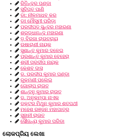
ରିତିନ୍ଦ୍ର ପଣ୍ଡା
ସୁଦିପ୍ତ ପାଣି
ଡା: ନୀଳମାଧବ କର
ଡଃ ମୌସୁମୀ ପରିଡ଼ା
ପ୍ରଦୀପ୍ତ ସୁନ୍ଦର ମହାରଣା
ଶ୍ରଦ୍ଧାନନ୍ଦ ମହାରଣା
ଡ଼ ବିରଜା ରାଉତରାୟ
ଉଷାରାଣୀ ନାୟକ
ସୁଶାନ୍ତ କୁମାର ଦଳେଇ
ପ୍ରଶାନ୍ତ କୁମାର ବେହେରା
ଶ୍ରୀ ପ୍ରଦୀପ ନାୟକ
କେଶବ ଦାସ
ଡ. ପ୍ରଦୀପ କୁମାର ପଣ୍ଡା
ରୁକ୍ମଣୀ ପଲେଇ
ଗୋଲାପ ରାଉତ
ଶାନ୍ତନୁ କୁମାର ରାଉତ
ଡ. ଅନୁକମ୍ପା ନାଏକ
ଡକ୍ଟର ମିଥୁନ କୁମାର ଶତପଥୀ
ମହେଶ ରଞ୍ଜନ ମହାପାତ୍ର
ସୁହାନୀ ରାଉତ
ସୌଜନ୍ୟ କୁମାର ପରିଡା
ଲୋକପ୍ରିୟ ଲେଖା