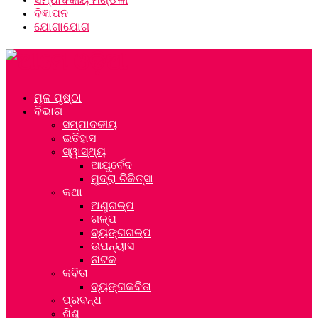
ବିଜ୍ଞାପନ
ଯୋଗାଯୋଗ
ମୂଳ ପୃଷ୍ଠା
ବିଭାଗ
ସମ୍ପାଦକୀୟ
ଇତିହାସ
ସ୍ୱାସ୍ଥ୍ୟ
ଆୟୁର୍ବେଦ
ମୁଦ୍ରା ଚିକିତ୍ସା
କଥା
ଅଣୁଗଳ୍ପ
ଗଳ୍ପ
ବ୍ୟଙ୍ଗଗଳ୍ପ
ଉପନ୍ୟାସ
ନାଟକ
କବିତା
ବ୍ୟଙ୍ଗକବିତା
ପ୍ରବନ୍ଧ
ଶିଶୁ