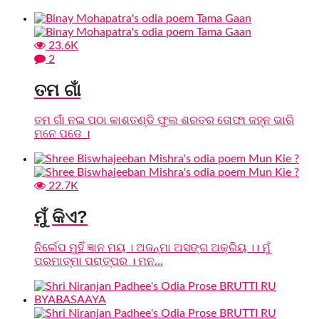
23.6K
2
ତମ ଗାଁ
ତମ ଗାଁ ନଇ ପଠା କାଶତଣ୍ଡି ଫୁଲ ଶରତର ତୋଫା ଜହ୍ନ ଭାରି
ମନେ ପଡେ ।
22.7K
ମୁଁ କିଏ?
ନିର୍ଲେପ ମୁହିଁ ଜ୍ଞାନ ମୟ । ଅଜନ୍ମା ଅସଙ୍ଗ ଅକ୍ରିୟ ।। ମୁଁ
ପରମାତ୍ମା ପରାତ୍ପର । ମନ...