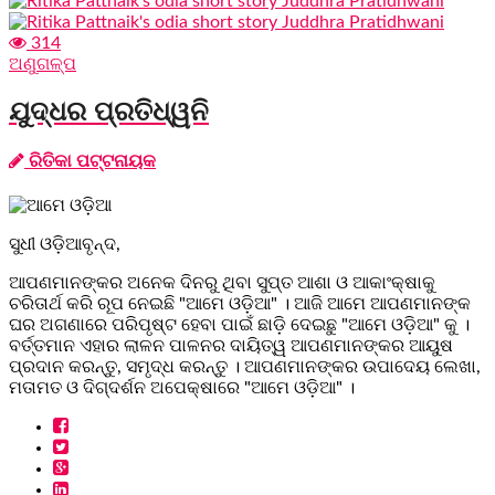
314
ଅଣୁଗଳ୍ପ
ଯୁଦ୍ଧର ପ୍ରତିଧ୍ୱନି
ରିତିକା ପଟ୍ଟନାୟକ
ସୁଧୀ ଓଡ଼ିଆବୃନ୍ଦ,
ଆପଣମାନଙ୍କର ଅନେକ ଦିନରୁ ଥିବା ସୁପ୍ତ ଆଶା ଓ ଆକାଂକ୍ଷାକୁ
ଚରିତାର୍ଥ କରି ରୂପ ନେଇଛି "ଆମେ ଓଡ଼ିଆ" । ଆଜି ଆମେ ଆପଣମାନଙ୍କ
ଘର ଅଗଣାରେ ପରିପୃଷ୍ଟ ହେବା ପାଇଁ ଛାଡ଼ି ଦେଇଛୁ "ଆମେ ଓଡ଼ିଆ" କୁ ।
ବର୍ତ୍ତମାନ ଏହାର ଲାଳନ ପାଳନର ଦାୟିତ୍ୱ ଆପଣମାନଙ୍କର ଆୟୁଷ
ପ୍ରଦାନ କରନ୍ତୁ, ସମୃଦ୍ଧ କରନ୍ତୁ । ଆପଣମାନଙ୍କର ଉପାଦେୟ ଲେଖା,
ମତାମତ ଓ ଦିଗ୍ଦର୍ଶନ ଅପେକ୍ଷାରେ "ଆମେ ଓଡ଼ିଆ" ।