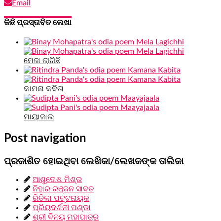
Email
କିଛି ପ୍ରସ୍ତାବିତ ଲେଖା
ମେଳା ଲାଗିଛି
କାମନା କବିତା
ମାୟାଜାଲ
Post navigation
ପ୍ରକାଶିତ ହୋଇଥିବା ଲେଖିକା/ଲେଖକଙ୍କ ତାଲିକା
ଆଶୁତୋଷ ମିଶ୍ର
ନିହାର ରଞ୍ଜନ ସାବତ
ରିତିକା ପଟ୍ଟନାୟକ
ପ୍ରିୟଦର୍ଶନୀ ପଣ୍ଡା
ଶ୍ରୀ ବିନୟ ମହାପାତ୍ର