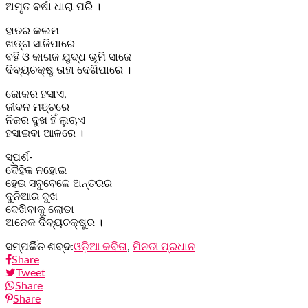
ଅମୃତ ବର୍ଷା ଧାରା ପରି ।
ହାତର କଲମ
ଖଡ୍ଗ ସାଜିପାରେ
ବହି ଓ କାଗଜ ଯୁଦ୍ଧ ଭୂମି ସାଜେ
ଦିବ୍ୟଚକ୍ଷୁ ତାହା ଦେଖିପାରେ ।
ଜୋକର ହସାଏ,
ଜୀବନ ମଞ୍ଚରେ
ନିଜର ଦୁଖ ହିଁ ଲୁଚାଏ
ହସାଇବା ଆଳରେ ।
ସ୍ପର୍ଶ-
ଦୈହିକ ନହୋଇ
ହେଉ ସବୁବେଳେ ଅନ୍ତରର
ଦୁନିଆର ଦୁଖ
ଦେଖିବାକୁ ଲୋଡା
ଅନେକ ଦିବ୍ୟଚକ୍ଷୁର ।
ସମ୍ପର୍କିତ ଶବ୍ଦ:
ଓଡ଼ିଆ କବିତା
,
ମିନତୀ ପ୍ରଧାନ
Share
Tweet
Share
Share