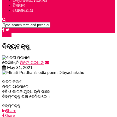
ସମ୍ପାଦକୀୟ ମଣ୍ଡଳୀ
ବିଜ୍ଞାପନ
ଯୋଗାଯୋଗ
କବିତା
ଦିବ୍ୟଚକ୍ଷୁ
ଲେଖିଛନ୍ତି
ମିନତୀ ପ୍ରଧାନ
May 31, 2021
ହାତର କଲମ
ଖଡ୍ଗ ସାଜିପାରେ
ବହି ଓ କାଗଜ ଯୁଦ୍ଧ ଭୂମି ସାଜେ
ଦିବ୍ୟଚକ୍ଷୁ ତାହା ଦେଖିପାରେ ।
ଦିବ୍ୟଚକ୍ଷୁ
Share
Share