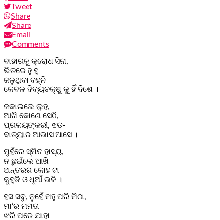
Tweet
Share
Share
Email
Comments
ବାହାରକୁ କ୍ରୋଧ ସିନା,
ଭିତରେ ହୁ ହୁ
ଜଳୁଥିବା ବହ୍ନି
କେବଳ ଦିବ୍ୟଚକ୍ଷୁ କୁ ହିଁ ଦିଶେ ।
ଜକାଇଲେ ଲୁହ,
ଆଖି କୋଣେ ସେଠି,
ପ୍ରଳୟଙ୍କରୀ, ଝଡ-
ବାତ୍ୟାର ଆଭାସ ଆସେ ।
ମୁହଁରେ ସ୍ମିତ ହାସ୍ୟ,
ନ ଛୁଇଁଲେ ଆଖି
ଅନ୍ତରର କୋହ ଟା
କୁହୁଡି ଓ ଧୂଆଁ ଭଳି ।
ହସ ସବୁ, ନୁହେଁ ମହୁ ପରି ମିଠା,
ମା’ର ମମତା
ଝରି ପଡେ ଯାହା