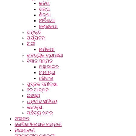
କବିତା
ଗଳ୍ପ
ଶିକ୍ଷା
ନୀତିକଥା
ଲୋକକଥା
ଅନୁଭୂତି
ପର୍ଯ୍ୟଟନ
ନାରୀ
ମର୍ମକଥା
ତାତ୍ତ୍ୱିକ ବ୍ୟାଖ୍ୟା
ବିଜ୍ଞାନ ସମ୍ମତ
ମହାଭାରତ
ରାମାୟଣ
ହରିବଂଶ
ପୁସ୍ତକ ସମୀକ୍ଷା
ରେ ଆତ୍ମନ
ରହସ୍ୟ
ଅନୁବାଦ ସାହିତ୍ୟ
କଟାକ୍ଷ
ସାହିତ୍ୟ ଖବର
ସଂକଳନ
ଲେଖିକା/ଲେଖକ ମଣ୍ଡଳୀ
ନିୟମାବଳୀ
ସମ୍ପାଦକୀୟ ମଣ୍ଡଳୀ