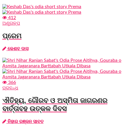
412
ଅଣୁଗଳ୍ପ
ପ୍ରେମ
କେଶବ ଦାସ
366
ପ୍ରବନ୍ଧ
ଐତିହ୍ୟ, ଗୌରବ ଓ ଅସ୍ମିତା ଜାଗରଣର
ବାର୍ତ୍ତାବହ ଉତ୍କଳ ଦିବସ
ନିହାର ରଞ୍ଜନ ସାବତ