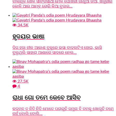
ବାଲିଧୂଳି ଖେଳ ସାଙ୍ଗସାଥୀ ମେଳ ପୋଖରୀ ଗାଧୁଆ ଡିଆଁ, ଖଜୁରୀର
କୋଳି ଆଉ ଆମ୍ବ ଚୋରି କିଆ ବୁଦାର...
34.5K
ହୃଦୟର ଭାଷା
ଦିଗ ହଜା ନୀଳ ଆକାଶ ବୁକୁରେ ଭସା ବାଦଲଟିଏ ହୋଇ, ଭାସି
ବୁଲୁଥିଲି ସାହାରା ଆଶାରେ ସାଦରେ ନେଲ...
27.5K
4
ରାଧା ଗୋ ତମେ କେବେ ଆସିବ
କଦମ୍ବ ତ ନିତି ନିତି ମୋତେ ପଚାରୁଚି ଜମୁନା ବି ତମକୁ ଖୋଜୁଚି ତମେ
ନାହଁ ବୋଲି ବୋଲି...