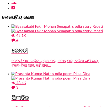
ଲୋକପ୍ରିୟ ଲେଖା
45.1K
4
ରେବତୀ
ରେବତୀ ପାଠ ପଢ଼ିବାରୁ ପୁଅ ମଲା, ବୋହୂ ମଲା, ହଳିଆ ଛାଡି ଗଲା,
ବଳଦ ବିକା ଗଲା, ଜମିଦାର...
43.4K
3
ପିଲାଦିନ