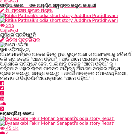
ଅଣୁଗଳ୍ପ
ସାପୁଆ କେଳା – ଏକ ଅପୂର୍ଣ୍ଣ ସ୍ୱପ୍ନର କରୁଣ କାହାଣୀ
ଡ. ପ୍ରଦୀପ କୁମାର ପଣ୍ଡା
316
ଅଣୁଗଳ୍ପ
ଯୁଦ୍ଧର ପ୍ରତିଧ୍ୱନି
ରିତିକା ପଟ୍ଟନାୟକ
ସୁଧୀ ଓଡ଼ିଆବୃନ୍ଦ,
ଆପଣମାନଙ୍କର ଅନେକ ଦିନରୁ ଥିବା ସୁପ୍ତ ଆଶା ଓ ଆକାଂକ୍ଷାକୁ ଚରିତାର୍ଥ
କରି ରୂପ ନେଇଛି "ଆମେ ଓଡ଼ିଆ" । ଆଜି ଆମେ ଆପଣମାନଙ୍କ ଘର
ଅଗଣାରେ ପରିପୃଷ୍ଟ ହେବା ପାଇଁ ଛାଡ଼ି ଦେଇଛୁ "ଆମେ ଓଡ଼ିଆ" କୁ ।
ବର୍ତ୍ତମାନ ଏହାର ଲାଳନ ପାଳନର ଦାୟିତ୍ୱ ଆପଣମାନଙ୍କର ଆୟୁଷ
ପ୍ରଦାନ କରନ୍ତୁ, ସମୃଦ୍ଧ କରନ୍ତୁ । ଆପଣମାନଙ୍କର ଉପାଦେୟ ଲେଖା,
ମତାମତ ଓ ଦିଗ୍ଦର୍ଶନ ଅପେକ୍ଷାରେ "ଆମେ ଓଡ଼ିଆ" ।
ଲୋକପ୍ରିୟ ଲେଖା
45.1K
4