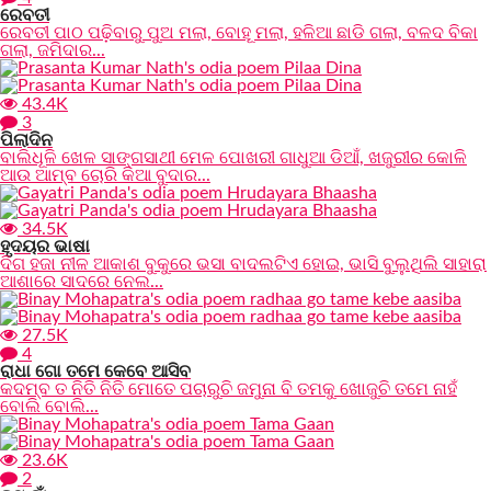
ରେବତୀ
ରେବତୀ ପାଠ ପଢ଼ିବାରୁ ପୁଅ ମଲା, ବୋହୂ ମଲା, ହଳିଆ ଛାଡି ଗଲା, ବଳଦ ବିକା
ଗଲା, ଜମିଦାର...
43.4K
3
ପିଲାଦିନ
ବାଲିଧୂଳି ଖେଳ ସାଙ୍ଗସାଥୀ ମେଳ ପୋଖରୀ ଗାଧୁଆ ଡିଆଁ, ଖଜୁରୀର କୋଳି
ଆଉ ଆମ୍ବ ଚୋରି କିଆ ବୁଦାର...
34.5K
ହୃଦୟର ଭାଷା
ଦିଗ ହଜା ନୀଳ ଆକାଶ ବୁକୁରେ ଭସା ବାଦଲଟିଏ ହୋଇ, ଭାସି ବୁଲୁଥିଲି ସାହାରା
ଆଶାରେ ସାଦରେ ନେଲ...
27.5K
4
ରାଧା ଗୋ ତମେ କେବେ ଆସିବ
କଦମ୍ବ ତ ନିତି ନିତି ମୋତେ ପଚାରୁଚି ଜମୁନା ବି ତମକୁ ଖୋଜୁଚି ତମେ ନାହଁ
ବୋଲି ବୋଲି...
23.6K
2