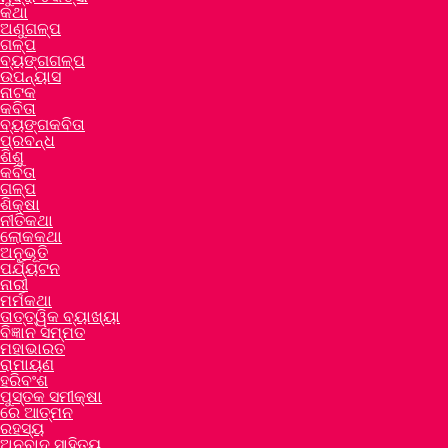
କଥା
ଅଣୁଗଳ୍ପ
ଗଳ୍ପ
ବ୍ୟଙ୍ଗଗଳ୍ପ
ଉପନ୍ୟାସ
ନାଟକ
କବିତା
ବ୍ୟଙ୍ଗକବିତା
ପ୍ରବନ୍ଧ
ଶିଶୁ
କବିତା
ଗଳ୍ପ
ଶିକ୍ଷା
ନୀତିକଥା
ଲୋକକଥା
ଅନୁଭୂତି
ପର୍ଯ୍ୟଟନ
ନାରୀ
ମର୍ମକଥା
ତାତ୍ତ୍ୱିକ ବ୍ୟାଖ୍ୟା
ବିଜ୍ଞାନ ସମ୍ମତ
ମହାଭାରତ
ରାମାୟଣ
ହରିବଂଶ
ପୁସ୍ତକ ସମୀକ୍ଷା
ରେ ଆତ୍ମନ
ରହସ୍ୟ
ଅନୁବାଦ ସାହିତ୍ୟ