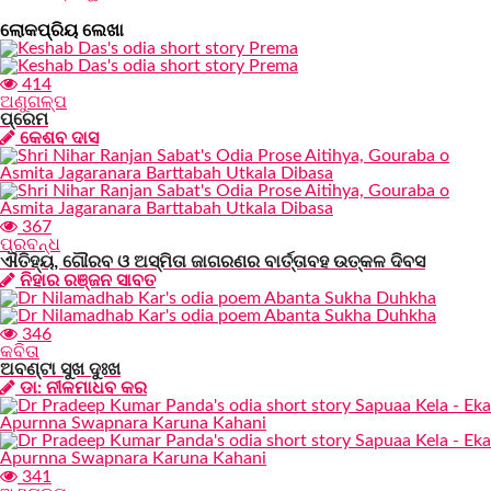
ଲୋକପ୍ରିୟ ଲେଖା
414
ଅଣୁଗଳ୍ପ
ପ୍ରେମ
କେଶବ ଦାସ
367
ପ୍ରବନ୍ଧ
ଐତିହ୍ୟ, ଗୌରବ ଓ ଅସ୍ମିତା ଜାଗରଣର ବାର୍ତ୍ତାବହ ଉତ୍କଳ ଦିବସ
ନିହାର ରଞ୍ଜନ ସାବତ
346
କବିତା
ଅବଣ୍ଟା ସୁଖ ଦୁଃଖ
ଡା: ନୀଳମାଧବ କର
341