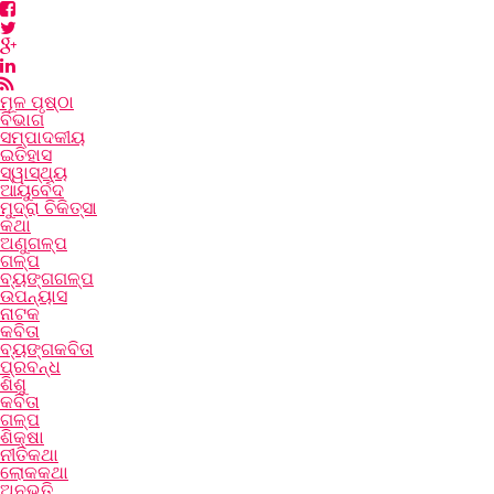
ମୂଳ ପୃଷ୍ଠା
ବିଭାଗ
ସମ୍ପାଦକୀୟ
ଇତିହାସ
ସ୍ୱାସ୍ଥ୍ୟ
ଆୟୁର୍ବେଦ
ମୁଦ୍ରା ଚିକିତ୍ସା
କଥା
ଅଣୁଗଳ୍ପ
ଗଳ୍ପ
ବ୍ୟଙ୍ଗଗଳ୍ପ
ଉପନ୍ୟାସ
ନାଟକ
କବିତା
ବ୍ୟଙ୍ଗକବିତା
ପ୍ରବନ୍ଧ
ଶିଶୁ
କବିତା
ଗଳ୍ପ
ଶିକ୍ଷା
ନୀତିକଥା
ଲୋକକଥା
ଅନୁଭୂତି