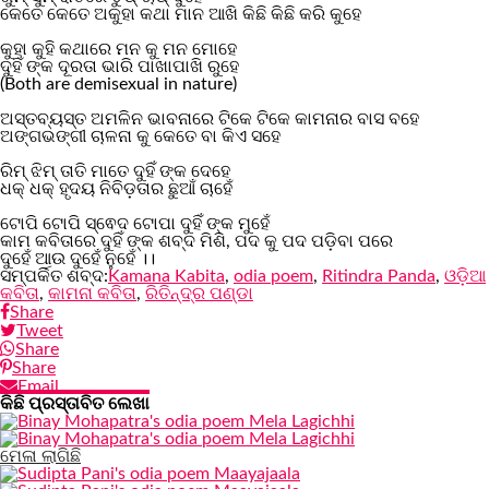
‎କେତେ କେତେ ଅକୁହା କଥା ମାନ ଆଖି କିଛି କିଛି କରି କୁହେ
‎କୁହା କୁହି କଥାରେ ମନ କୁ ମନ ମୋହେ
‎ଦୁହିଁ ଙ୍କ ଦୂରତା ଭାରି ପାଖାପାଖି ରୁହେ
(Both are demisexual in nature)
‎ଅସ୍ତବ୍ୟସ୍ତ ଅମଳିନ ଭାବନାରେ ଟିକେ ଟିକେ କାମନାର ବାସ ବହେ
‎ଅଙ୍ଗଭଙ୍ଗୀ ଚାଳନା କୁ କେତେ ବା କିଏ ସହେ
‎ରିମ୍ ଝିମ୍ ତାତି ମାତେ ଦୁହିଁ ଙ୍କ ଦେହେ
‎ଧକ୍ ଧକ୍ ହୃଦୟ ନିବିଡ଼ତାର ଛୁଆଁ ଚାହେଁ
‎ଟୋପି ଟୋପି ସ୍ଵେଦ ଟୋପା ଦୁହିଁ ଙ୍କ ମୁହେଁ
‎କାମ କବିତାରେ ଦୁହିଁ ଙ୍କ ଶବ୍ଦ ମିଶି, ପଦ କୁ ପଦ ପଡ଼ିବା ପରେ
‎ଦୁହେଁ ଆଉ ଦୁହେଁ ନୁହେଁ ।।
ସମ୍ପର୍କିତ ଶବ୍ଦ:
Kamana Kabita
,
odia poem
,
Ritindra Panda
,
ଓଡ଼ିଆ
କବିତା
,
କାମନା କବିତା
,
ରିତିନ୍ଦ୍ର ପଣ୍ଡା
Share
Tweet
Share
Share
Email
କିଛି ପ୍ରସ୍ତାବିତ ଲେଖା
ମେଳା ଲାଗିଛି