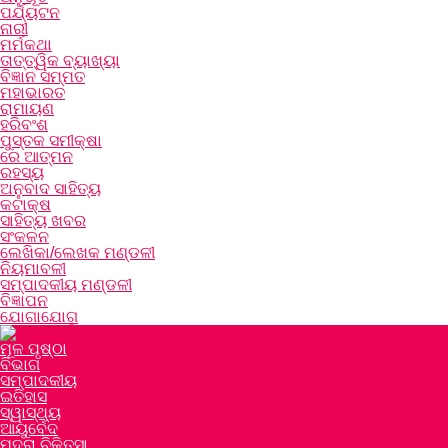
ପର୍ଯ୍ୟଟନ
ନାରୀ
ମର୍ମକଥା
ତାତ୍ତ୍ୱିକ ବ୍ୟାଖ୍ୟା
ବିଜ୍ଞାନ ସମ୍ମତ
ମହାଭାରତ
ରାମାୟଣ
ହରିବଂଶ
ପୁସ୍ତକ ସମୀକ୍ଷା
ରେ ଆତ୍ମନ
ରହସ୍ୟ
ଅନୁବାଦ ସାହିତ୍ୟ
କଟାକ୍ଷ
ସାହିତ୍ୟ ଖବର
ସଂକଳନ
ଲେଖିକା/ଲେଖକ ମଣ୍ଡଳୀ
ନିୟମାବଳୀ
ସମ୍ପାଦକୀୟ ମଣ୍ଡଳୀ
ବିଜ୍ଞାପନ
ଯୋଗାଯୋଗ
ମୂଳ ପୃଷ୍ଠା
ବିଭାଗ
ସମ୍ପାଦକୀୟ
ଇତିହାସ
ସ୍ୱାସ୍ଥ୍ୟ
ଆୟୁର୍ବେଦ
ମୁଦ୍ରା ଚିକିତ୍ସା