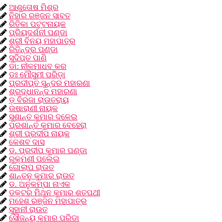
ଆଶୁତୋଷ ମିଶ୍ର
ନିହାର ରଞ୍ଜନ ସାବତ
ରିତିକା ପଟ୍ଟନାୟକ
ପ୍ରିୟଦର୍ଶନୀ ପଣ୍ଡା
ଶ୍ରୀ ବିନୟ ମହାପାତ୍ର
ରିତିନ୍ଦ୍ର ପଣ୍ଡା
ସୁଦିପ୍ତ ପାଣି
ଡା: ନୀଳମାଧବ କର
ଡଃ ମୌସୁମୀ ପରିଡ଼ା
ପ୍ରଦୀପ୍ତ ସୁନ୍ଦର ମହାରଣା
ଶ୍ରଦ୍ଧାନନ୍ଦ ମହାରଣା
ଡ଼ ବିରଜା ରାଉତରାୟ
ଉଷାରାଣୀ ନାୟକ
ସୁଶାନ୍ତ କୁମାର ଦଳେଇ
ପ୍ରଶାନ୍ତ କୁମାର ବେହେରା
ଶ୍ରୀ ପ୍ରଦୀପ ନାୟକ
କେଶବ ଦାସ
ଡ. ପ୍ରଦୀପ କୁମାର ପଣ୍ଡା
ରୁକ୍ମଣୀ ପଲେଇ
ଗୋଲାପ ରାଉତ
ଶାନ୍ତନୁ କୁମାର ରାଉତ
ଡ. ଅନୁକମ୍ପା ନାଏକ
ଡକ୍ଟର ମିଥୁନ କୁମାର ଶତପଥୀ
ମହେଶ ରଞ୍ଜନ ମହାପାତ୍ର
ସୁହାନୀ ରାଉତ
ସୌଜନ୍ୟ କୁମାର ପରିଡା