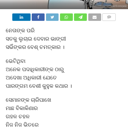
ଏବେ ବି ଚମତ୍କାର
COMMENTS
ନେତାଙ୍କ ପରି
ସତକୁ ଲୁଚାଇ ଦେବାର ଭାଙ୍ଗୀ
ସଭିଁଙ୍କର ବେଶ୍ ଚମତ୍କାର ।
ଭେଟିଥିବା
ଅନେକ ପଦାଧିକାରୀଙ୍କ ଠାରୁ
ଅଦେଖା ଅଧିକାରୀ ଯେତେ
ପାରଙ୍ଗମ ବେଶୀ କୁହୁକ କଥାର ।
ସେମାନଙ୍କ ଚାରିପାଖେ
ମାଛ ବିକାକିଣାର
ଗହଳ ଚହଳ
ନିଜ ନିଜ ଭିତରେ