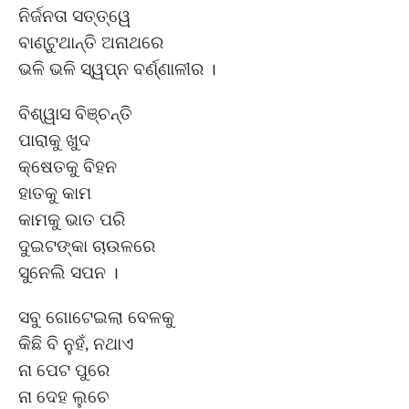
ନିର୍ଜନତା ସତ୍ତ୍ୱେ
ବାଣ୍ଟୁଥାନ୍ତି ଅନାଥରେ
ଭଳି ଭଳି ସ୍ୱପ୍ନ ବର୍ଣ୍ଣାଳୀର ।
ବିଶ୍ୱାସ ବିଞ୍ଚନ୍ତି
ପାରାକୁ ଖୁଦ
କ୍ଷେତକୁ ବିହନ
ହାତକୁ କାମ
କାମକୁ ଭାତ ପରି
ଦୁଇଟଙ୍କା ଚାଉଳରେ
ସୁନେଲି ସପନ ।
ସବୁ ଗୋଟେଇଲା ବେଳକୁ
କିଛି ବି ନୁହଁ, ନଥାଏ
ନା ପେଟ ପୁରେ
ନା ଦେହ ଲୁଚେ