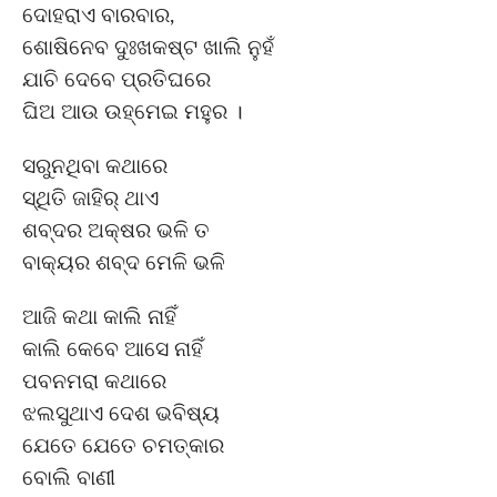
ଦୋହରାଏ ବାରବାର,
ଶୋଷିନେବ ଦୁଃଖକଷ୍ଟ ଖାଲି ନୁହଁ
ଯାଚି ଦେବେ ପ୍ରତିଘରେ
ଘିଅ ଆଉ ଉହ୍ମେଇ ମହୁର ।
ସରୁନଥିବା କଥାରେ
ସ୍ଥିତି ଜାହିର୍ ଥାଏ
ଶବ୍ଦର ଅକ୍ଷର ଭଳି ତ
ବାକ୍ୟର ଶବ୍ଦ ମେଳି ଭଳି
ଆଜି କଥା କାଲି ନାହିଁ
କାଲି କେବେ ଆସେ ନାହିଁ
ପବନମରା କଥାରେ
ଝଲସୁଥାଏ ଦେଶ ଭବିଷ୍ୟ
ଯେତେ ଯେତେ ଚମତ୍କାର
ବୋଲି ବାଣୀ