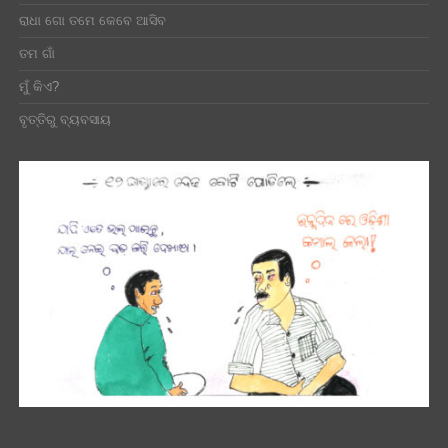
ରାଧା ଗୋ ତମେ କେବେ ଆସିବ
ତମ ଗାଁ
ମୁଁ କିଏ?
ବୃତ୍ତିରୁ ବ୍ୟବସାୟ