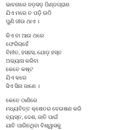
ଭାବନାରେ ଜଡ଼ସଡ଼ ପିଣ୍ଡପ୍ରାଣ
ଯିଏ ମରେ ତ ପଡ଼ି ଉଠି
ପୁଣି ଜୀଉ ଥାଏ ।
କିଏ ବା ଆଉ ଥରେ
ଫେରିଚାହେଁ
ବିନୀତ, ହସହସ, ଯୋଡ଼ ହସ୍ତ
ଅଭ୍ୟାସ କରିବା
କେତେ କଷ୍ଟ
ଯିଏ କରେ
ସିଏ ସିନା ଜାଣେ ।
କେତେ ଠାଣିରେ
ମଧ୍ୟବିତ୍ତ କ୍ଷେତର ବେଉଷଣ କରି
ବ୍ୟସ୍ତ, ଦେଶ, ଜାତି ପାଇଁ
ଯାଚି ପାରିନଥିବା ବିଶ୍ୱାସକୁ