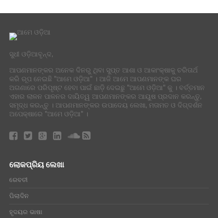
ସୁଧୀ ଓଡ଼ିଆବୃନ୍ଦ,
ଆପଣମାନଙ୍କର ଅନେକ ଦିନରୁ ଥିବା ସୁପ୍ତ ଆଶା ଓ ଆକାଂକ୍ଷାକୁ ଚରିତାର୍ଥ
କରି ରୂପ ନେଇଛି "ଆମେ ଓଡ଼ିଆ" । ଆଜି ଆମେ ଆପଣମାନଙ୍କ ଘର
ଅଗଣାରେ ପରିପୃଷ୍ଟ ହେବା ପାଇଁ ଛାଡ଼ି ଦେଇଛୁ "ଆମେ ଓଡ଼ିଆ" କୁ । ବର୍ତ୍ତମାନ
ଏହାର ଲାଳନ ପାଳନର ଦାୟିତ୍ୱ ଆପଣମାନଙ୍କର ଆୟୁଷ ପ୍ରଦାନ କରନ୍ତୁ,
ସମୃଦ୍ଧ କରନ୍ତୁ । ଆପଣମାନଙ୍କର ଉପାଦେୟ ଲେଖା, ମତାମତ ଓ ଦିଗ୍ଦର୍ଶନ
ଅପେକ୍ଷାରେ "ଆମେ ଓଡ଼ିଆ" ।
ଲୋକପ୍ରିୟ ଲେଖା
ରେବତୀ
ପିଲାଦିନ
ହୃଦୟର ଭାଷା