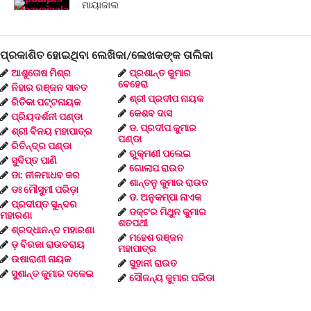
ମାୟାଜାଲ
ପ୍ରକାଶିତ ହୋଇଥିବା ଲେଖିକା/ଲେଖକଙ୍କ ତାଲିକା
ଆଶୁତୋଷ ମିଶ୍ର
ପ୍ରଶାନ୍ତ କୁମାର
ବେହେରା
ନିହାର ରଞ୍ଜନ ସାବତ
ଶ୍ରୀ ପ୍ରଦୀପ ନାୟକ
ରିତିକା ପଟ୍ଟନାୟକ
କେଶବ ଦାସ
ପ୍ରିୟଦର୍ଶନୀ ପଣ୍ଡା
ଡ. ପ୍ରଦୀପ କୁମାର
ଶ୍ରୀ ବିନୟ ମହାପାତ୍ର
ପଣ୍ଡା
ରିତିନ୍ଦ୍ର ପଣ୍ଡା
ରୁକ୍ମଣୀ ପଲେଇ
ସୁଦିପ୍ତ ପାଣି
ଗୋଲାପ ରାଉତ
ଡା: ନୀଳମାଧବ କର
ଶାନ୍ତନୁ କୁମାର ରାଉତ
ଡଃ ମୌସୁମୀ ପରିଡ଼ା
ଡ. ଅନୁକମ୍ପା ନାଏକ
ପ୍ରଦୀପ୍ତ ସୁନ୍ଦର
ଡକ୍ଟର ମିଥୁନ କୁମାର
ମହାରଣା
ଶତପଥୀ
ଶ୍ରଦ୍ଧାନନ୍ଦ ମହାରଣା
ମହେଶ ରଞ୍ଜନ
ଡ଼ ବିରଜା ରାଉତରାୟ
ମହାପାତ୍ର
ଉଷାରାଣୀ ନାୟକ
ସୁହାନୀ ରାଉତ
ସୁଶାନ୍ତ କୁମାର ଦଳେଇ
ସୌଜନ୍ୟ କୁମାର ପରିଡା