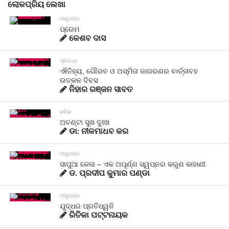
ଲୋକପ୍ରିୟ ଲେଖା
ଅଣୁଗଳ୍ପ
ପ୍ରେମ
କେଶବ ଦାସ
ପ୍ରବନ୍ଧ
ଐତିହ୍ୟ, ଗୌରବ ଓ ଅସ୍ମିତା ଜାଗରଣର ବାର୍ତ୍ତାବହ
ଉତ୍କଳ ଦିବସ
ନିହାର ରଞ୍ଜନ ସାବତ
କବିତା
ଅବଣ୍ଟା ସୁଖ ଦୁଃଖ
ଡା: ନୀଳମାଧବ କର
ଅଣୁଗଳ୍ପ
ସାପୁଆ କେଳା – ଏକ ଅପୂର୍ଣ୍ଣ ସ୍ୱପ୍ନର କରୁଣ କାହାଣୀ
ଡ. ପ୍ରଦୀପ କୁମାର ପଣ୍ଡା
ଅଣୁଗଳ୍ପ
ଯୁଦ୍ଧର ପ୍ରତିଧ୍ୱନି
ରିତିକା ପଟ୍ଟନାୟକ