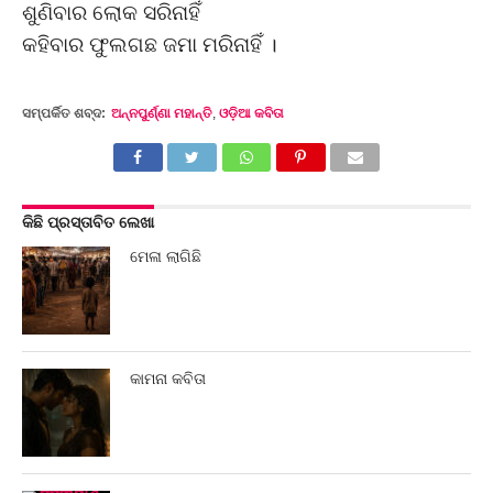
ଶୁଣିବାର ଲୋକ ସରିନାହିଁ
କହିବାର ଫୁଲଗଛ ଜମା ମରିନାହିଁ ।
ସମ୍ପର୍କିତ ଶବ୍ଦ:
ଅନ୍ନପୁର୍ଣ୍ଣା ମହାନ୍ତି
,
ଓଡ଼ିଆ କବିତା
କିଛି ପ୍ରସ୍ତାବିତ ଲେଖା
ମେଳା ଲାଗିଛି
କାମନା କବିତା