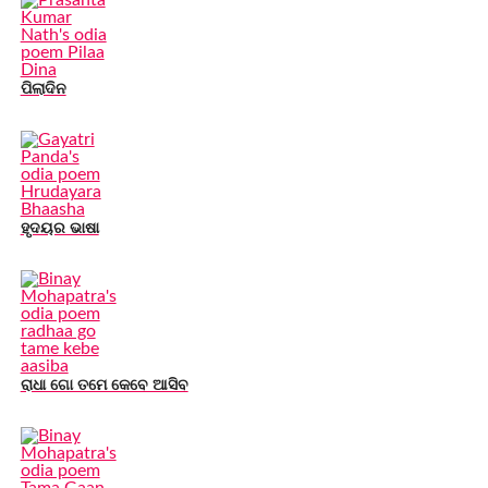
ପିଲାଦିନ
ହୃଦୟର ଭାଷା
ରାଧା ଗୋ ତମେ କେବେ ଆସିବ