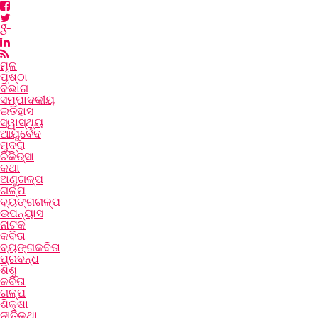
ମୂଳ
ପୃଷ୍ଠା
ବିଭାଗ
ସମ୍ପାଦକୀୟ
ଇତିହାସ
ସ୍ୱାସ୍ଥ୍ୟ
ଆୟୁର୍ବେଦ
ମୁଦ୍ରା
ଚିକିତ୍ସା
କଥା
ଅଣୁଗଳ୍ପ
ଗଳ୍ପ
ବ୍ୟଙ୍ଗଗଳ୍ପ
ଉପନ୍ୟାସ
ନାଟକ
କବିତା
ବ୍ୟଙ୍ଗକବିତା
ପ୍ରବନ୍ଧ
ଶିଶୁ
କବିତା
ଗଳ୍ପ
ଶିକ୍ଷା
ନୀତିକଥା