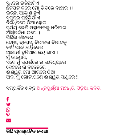
ସୁନ୍ଦର ଇଚ୍ଛାଟିଏ
ଛଟପଟ କରେ ମୋ ଭିତରେ ବାହାର ।।
ଇଚ୍ଛା ଆକାଶ ଛୁଏଁ
ସମୁଦ୍ର ପହଁରିଯାଏ
ଦିଗନ୍ତରେ ଠିଆ ହୋଇ
ସୂର୍ଯ୍ୟ ଭେଦି ମହାକାଳକୁ ଧରିବାର
ଆସ୍ପର୍ଦ୍ଧା ରଖେ ।
ପିଛିଲା ଜୀବନର
ଦୋଷ, ଦ୍ରୋହ, ବିଫଳତା ବିଷାଦକୁ
କାହିଁ ପଛେ ଛାଡ଼ିଦେଇ
ଆଗାମୀ ଦୁନିଆର ଜୟ ଗାଏ ।
ମୁଁ ଜାଣେନା,
ଏବେ ମୁଁ ସ୍ପର୍ଶରେ ନା ସାନିଧ୍ୟରେ
ଦେହରେ ନା ବିଦେହରେ
ଈଶ୍ୱର ମୋ ଆଗରେ ଠିଆ
ଅବା ମୁଁ ଗୋଟାପଣେ ଈଶ୍ୱର ସାଥିରେ !!
ସମ୍ପର୍କିତ ଶବ୍ଦ:
ଅନ୍ନପୁର୍ଣ୍ଣା ମହାନ୍ତି
,
ଓଡ଼ିଆ କବିତା
କିଛି ପ୍ରସ୍ତାବିତ ଲେଖା