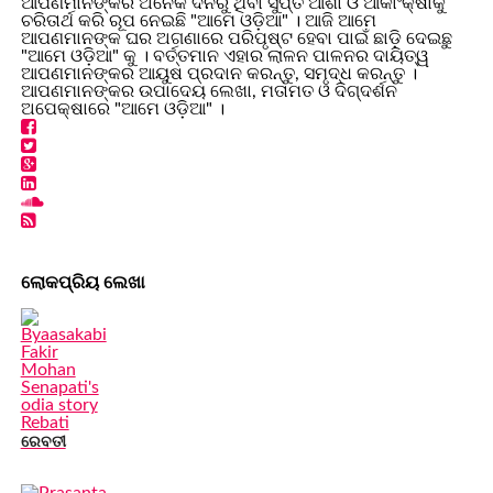
ଆପଣମାନଙ୍କର ଅନେକ ଦିନରୁ ଥିବା ସୁପ୍ତ ଆଶା ଓ ଆକାଂକ୍ଷାକୁ
ଚରିତାର୍ଥ କରି ରୂପ ନେଇଛି "ଆମେ ଓଡ଼ିଆ" । ଆଜି ଆମେ
ଆପଣମାନଙ୍କ ଘର ଅଗଣାରେ ପରିପୃଷ୍ଟ ହେବା ପାଇଁ ଛାଡ଼ି ଦେଇଛୁ
"ଆମେ ଓଡ଼ିଆ" କୁ । ବର୍ତ୍ତମାନ ଏହାର ଲାଳନ ପାଳନର ଦାୟିତ୍ୱ
ଆପଣମାନଙ୍କର ଆୟୁଷ ପ୍ରଦାନ କରନ୍ତୁ, ସମୃଦ୍ଧ କରନ୍ତୁ ।
ଆପଣମାନଙ୍କର ଉପାଦେୟ ଲେଖା, ମତାମତ ଓ ଦିଗ୍ଦର୍ଶନ
ଅପେକ୍ଷାରେ "ଆମେ ଓଡ଼ିଆ" ।
ଲୋକପ୍ରିୟ ଲେଖା
ରେବତୀ