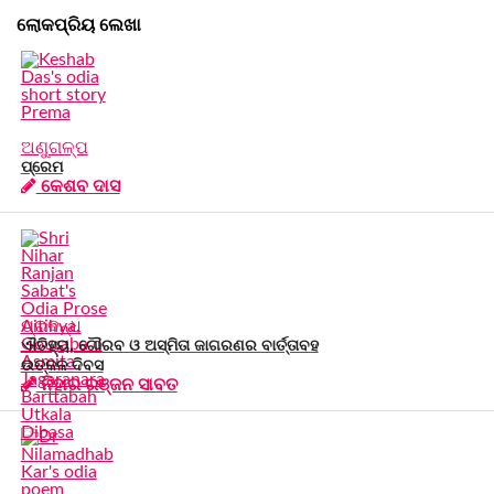
ଲୋକପ୍ରିୟ ଲେଖା
ଅଣୁଗଳ୍ପ
ପ୍ରେମ
କେଶବ ଦାସ
ପ୍ରବନ୍ଧ
ଐତିହ୍ୟ, ଗୌରବ ଓ ଅସ୍ମିତା ଜାଗରଣର ବାର୍ତ୍ତାବହ
ଉତ୍କଳ ଦିବସ
ନିହାର ରଞ୍ଜନ ସାବତ