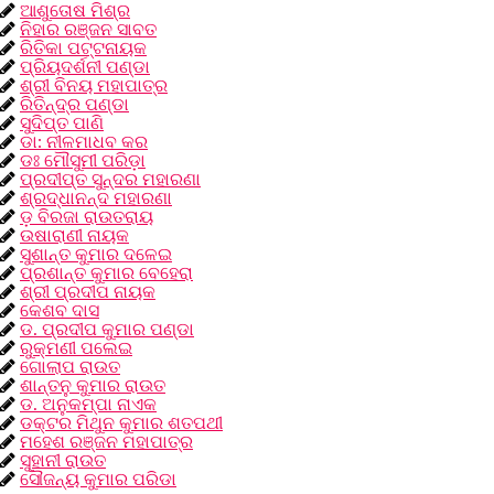
ଆଶୁତୋଷ ମିଶ୍ର
ନିହାର ରଞ୍ଜନ ସାବତ
ରିତିକା ପଟ୍ଟନାୟକ
ପ୍ରିୟଦର୍ଶନୀ ପଣ୍ଡା
ଶ୍ରୀ ବିନୟ ମହାପାତ୍ର
ରିତିନ୍ଦ୍ର ପଣ୍ଡା
ସୁଦିପ୍ତ ପାଣି
ଡା: ନୀଳମାଧବ କର
ଡଃ ମୌସୁମୀ ପରିଡ଼ା
ପ୍ରଦୀପ୍ତ ସୁନ୍ଦର ମହାରଣା
ଶ୍ରଦ୍ଧାନନ୍ଦ ମହାରଣା
ଡ଼ ବିରଜା ରାଉତରାୟ
ଉଷାରାଣୀ ନାୟକ
ସୁଶାନ୍ତ କୁମାର ଦଳେଇ
ପ୍ରଶାନ୍ତ କୁମାର ବେହେରା
ଶ୍ରୀ ପ୍ରଦୀପ ନାୟକ
କେଶବ ଦାସ
ଡ. ପ୍ରଦୀପ କୁମାର ପଣ୍ଡା
ରୁକ୍ମଣୀ ପଲେଇ
ଗୋଲାପ ରାଉତ
ଶାନ୍ତନୁ କୁମାର ରାଉତ
ଡ. ଅନୁକମ୍ପା ନାଏକ
ଡକ୍ଟର ମିଥୁନ କୁମାର ଶତପଥୀ
ମହେଶ ରଞ୍ଜନ ମହାପାତ୍ର
ସୁହାନୀ ରାଉତ
ସୌଜନ୍ୟ କୁମାର ପରିଡା