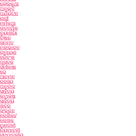
ଲୋକକଥା
ଅନୁଭୂତି
ପର୍ଯ୍ୟଟନ
ନାରୀ
ମର୍ମକଥା
ତାତ୍ତ୍ୱିକ
ବ୍ୟାଖ୍ୟା
ବିଜ୍ଞାନ
ସମ୍ମତ
ମହାଭାରତ
ରାମାୟଣ
ହରିବଂଶ
ପୁସ୍ତକ
ସମୀକ୍ଷା
ରେ
ଆତ୍ମନ
ରହସ୍ୟ
ଅନୁବାଦ
ସାହିତ୍ୟ
କଟାକ୍ଷ
ସାହିତ୍ୟ
ଖବର
ସଂକଳନ
ଲେଖିକା/
ଲେଖକ
ମଣ୍ଡଳୀ
ନିୟମାବଳୀ
ସମ୍ପାଦକୀୟ