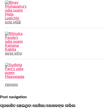
ମେଳା ଲାଗିଛି
କାମନା କବିତା
ମାୟାଜାଲ
Post navigation
ପ୍ରକାଶିତ ହୋଇଥିବା ଲେଖିକା/ଲେଖକଙ୍କ ତାଲିକା