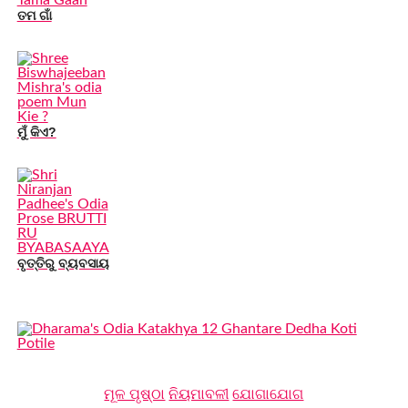
ତମ ଗାଁ
ମୁଁ କିଏ?
ବୃତ୍ତିରୁ ବ୍ୟବସାୟ
ମୂଳ ପୃଷ୍ଠା
ନିୟମାବଳୀ
ଯୋଗାଯୋଗ