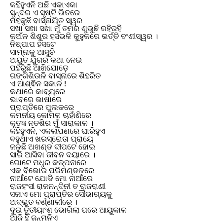
କହିହୁଏନି ଅଛି ଏକାଏକା
ସୁନ୍ଦର ଏ ସୃଷ୍ଟି ଭିତରେ
ମହକୁଛି ବାସ୍ନାୟିତ ସ୍ୱର
ସଖା ସଖା ସଖା ମୁଁ ତମର ଶୁଭୁଛି ରହିରହି
କଅଁଳ ଶିଶୁର ହସଭଳି କୁହୁକରେ ଭର୍ତ୍ତି ବଂଶୀସ୍ୱର ।
ନିଷ୍ପାପ ହସଟେ
ସାମ୍ନାକୁ ଆସୁଚି
ଅୟୁତ ଯୁଗର କଥା ନେଇ
ପହଁରୁଛି ଆଖିଯୋଡ଼େ
ଗଙ୍ଗଶିଉଳି ବାସ୍ନାରେ ଶିହରିତ
ଏ ଆଶ୍ଵିନ ସକାଳ !
କଥାରେ କାବ୍ୟରେ
ଭାବରେ ଭାଷାରେ
ପ୍ରାପ୍ତିରେ ପୁଲକରେ
କମନୀୟ କୋମଳ ଚାହାଁଣିରେ
କୃତଜ୍ଞ ନତଶିର ମୁଁ ସାରାକାଳ ।
କହିହୁଏନି, ଏକଲାପଣରେ ଘାରିହୁଏ
ବହୁଥାଏ ଖରସ୍ରୋତା ପ୍ରାୟେ
ଜଳୁଛି ଅଖଣ୍ଡ ଦୀପଟେ ହୋଇ
ସାରି ଆସିବା ଜୀବନ ଦୟାରେ ।
ଗୋଟେ ମଧୁର କଳ୍ପନାରେ
ଏକ ବିଭୋର ପରିମଣ୍ଡଳରେ
ନାଆଁଟେ ଯୋଡି ମୋ ନାଆଁରେ
ରାଜହଂସୀ ରାଜନନ୍ଦିନୀ ତ ରାଜରାଣୀ
ସଜାଏ ମୋ ପ୍ରାପ୍ତିର ସୌଭାଗ୍ୟକୁ
ଅଦ୍ଭୁତ ବର୍ଣ୍ଣାଳୀରେ ।
ଦୁଇ ତୃତୀୟାଂଶ ଭୋଗିଲା ପରେ ଆୟୁକାଳ
ଆଜି ହିଁ ଜନ୍ମନିଏ