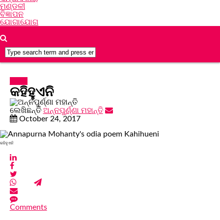
ମଣ୍ଡଳୀ
ବିଜ୍ଞାପନ
ଯୋଗାଯୋଗ
କବିତା
କହିହୁଏନି
ଲେଖିଛନ୍ତି
ଅନ୍ନପୁର୍ଣ୍ଣା ମହାନ୍ତି
October 24, 2017
କହିହୁଏନି
Comments