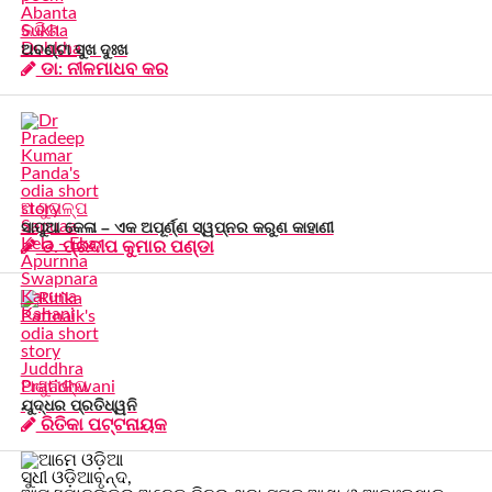
କବିତା
ଅବଣ୍ଟା ସୁଖ ଦୁଃଖ
ଡା: ନୀଳମାଧବ କର
ଅଣୁଗଳ୍ପ
ସାପୁଆ କେଳା – ଏକ ଅପୂର୍ଣ୍ଣ ସ୍ୱପ୍ନର କରୁଣ କାହାଣୀ
ଡ. ପ୍ରଦୀପ କୁମାର ପଣ୍ଡା
ଅଣୁଗଳ୍ପ
ଯୁଦ୍ଧର ପ୍ରତିଧ୍ୱନି
ରିତିକା ପଟ୍ଟନାୟକ
ସୁଧୀ ଓଡ଼ିଆବୃନ୍ଦ,