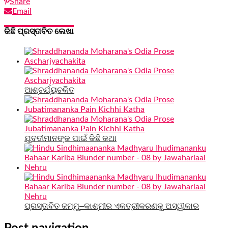
Share
Email
କିଛି ପ୍ରସ୍ତାବିତ ଲେଖା
ଆଶ୍ଚର୍ଯ୍ୟଚକିତ
ଯୁବତୀମାନଙ୍କ ପାଇଁ କିଛି କଥା
ପ୍ରସ୍ତାବିତ ଜମ୍ମୁ–କାଶ୍ମୀର ଏକତ୍ରୀକରଣକୁ ଅସ୍ୱୀକାର