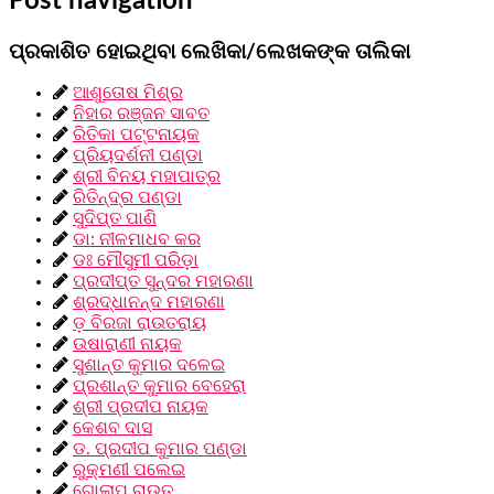
Post navigation
ପ୍ରକାଶିତ ହୋଇଥିବା ଲେଖିକା/ଲେଖକଙ୍କ ତାଲିକା
ଆଶୁତୋଷ ମିଶ୍ର
ନିହାର ରଞ୍ଜନ ସାବତ
ରିତିକା ପଟ୍ଟନାୟକ
ପ୍ରିୟଦର୍ଶନୀ ପଣ୍ଡା
ଶ୍ରୀ ବିନୟ ମହାପାତ୍ର
ରିତିନ୍ଦ୍ର ପଣ୍ଡା
ସୁଦିପ୍ତ ପାଣି
ଡା: ନୀଳମାଧବ କର
ଡଃ ମୌସୁମୀ ପରିଡ଼ା
ପ୍ରଦୀପ୍ତ ସୁନ୍ଦର ମହାରଣା
ଶ୍ରଦ୍ଧାନନ୍ଦ ମହାରଣା
ଡ଼ ବିରଜା ରାଉତରାୟ
ଉଷାରାଣୀ ନାୟକ
ସୁଶାନ୍ତ କୁମାର ଦଳେଇ
ପ୍ରଶାନ୍ତ କୁମାର ବେହେରା
ଶ୍ରୀ ପ୍ରଦୀପ ନାୟକ
କେଶବ ଦାସ
ଡ. ପ୍ରଦୀପ କୁମାର ପଣ୍ଡା
ରୁକ୍ମଣୀ ପଲେଇ
ଗୋଲାପ ରାଉତ