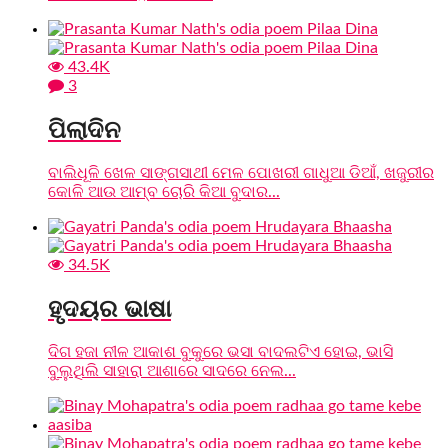
43.4K
3
ପିଲାଦିନ
ବାଲିଧୂଳି ଖେଳ ସାଙ୍ଗସାଥୀ ମେଳ ପୋଖରୀ ଗାଧୁଆ ଡିଆଁ, ଖଜୁରୀର
କୋଳି ଆଉ ଆମ୍ବ ଚୋରି କିଆ ବୁଦାର...
34.5K
ହୃଦୟର ଭାଷା
ଦିଗ ହଜା ନୀଳ ଆକାଶ ବୁକୁରେ ଭସା ବାଦଲଟିଏ ହୋଇ, ଭାସି
ବୁଲୁଥିଲି ସାହାରା ଆଶାରେ ସାଦରେ ନେଲ...