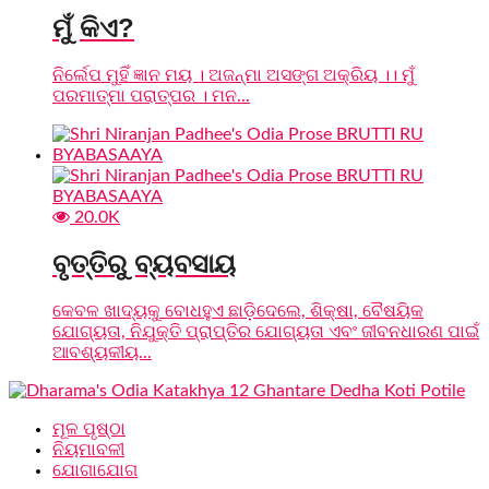
ମୁଁ କିଏ?
ନିର୍ଲେପ ମୁହିଁ ଜ୍ଞାନ ମୟ । ଅଜନ୍ମା ଅସଙ୍ଗ ଅକ୍ରିୟ ।। ମୁଁ
ପରମାତ୍ମା ପରାତ୍ପର । ମନ...
20.0K
ବୃତ୍ତିରୁ ବ୍ୟବସାୟ
କେବଳ ଖାଦ୍ୟକୁ ବୋଧହୁଏ ଛାଡ଼ିଦେଲେ, ଶିକ୍ଷା, ବୈଷୟିକ
ଯୋଗ୍ୟତା, ନିଯୁକ୍ତି ପ୍ରାପ୍ତିର ଯୋଗ୍ୟତା ଏବଂ ଜୀବନଧାରଣ ପାଇଁ
ଆବଶ୍ୟକୀୟ...
ମୂଳ ପୃଷ୍ଠା
ନିୟମାବଳୀ
ଯୋଗାଯୋଗ