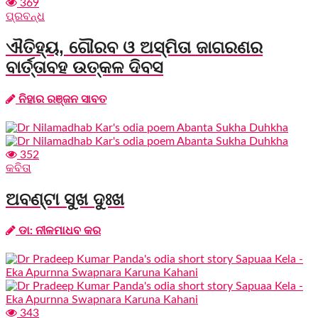
369
ପ୍ରବନ୍ଧ
ଐତିହ୍ୟ, ଗୌରବ ଓ ଅସ୍ମିତା ଜାଗରଣର
ବାର୍ତ୍ତାବହ ଉତ୍କଳ ଦିବସ
ନିହାର ରଞ୍ଜନ ସାବତ
352
କବିତା
ଅବଣ୍ଟା ସୁଖ ଦୁଃଖ
ଡା: ନୀଳମାଧବ କର
343