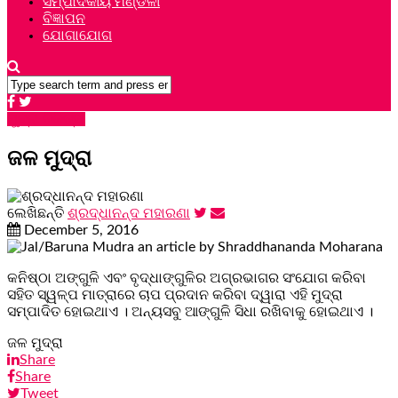
ସମ୍ପାଦକୀୟ ମଣ୍ଡଳୀ
ବିଜ୍ଞାପନ
ଯୋଗାଯୋଗ
ମୁଦ୍ରା ଚିକିତ୍ସା
ଜଳ ମୁଦ୍ରା
ଲେଖିଛନ୍ତି
ଶ୍ରଦ୍ଧାନନ୍ଦ ମହାରଣା
December 5, 2016
କନିଷ୍ଠା ଅଙ୍ଗୁଳି ଏବଂ ବୃଦ୍ଧାଙ୍ଗୁଳିର ଅଗ୍ରଭାଗର ସଂଯୋଗ କରିବା
ସହିତ ସ୍ୱଳ୍ପ ମାତ୍ରାରେ ଚାପ ପ୍ରଦାନ କରିବା ଦ୍ୱାରା ଏହି ମୁଦ୍ରା
ସମ୍ପାଦିତ ହୋଇଥାଏ । ଅନ୍ୟସବୁ ଆଙ୍ଗୁଳି ସିଧା ରଖିବାକୁ ହୋଇଥାଏ ।
ଜଳ ମୁଦ୍ରା
Share
Share
Tweet