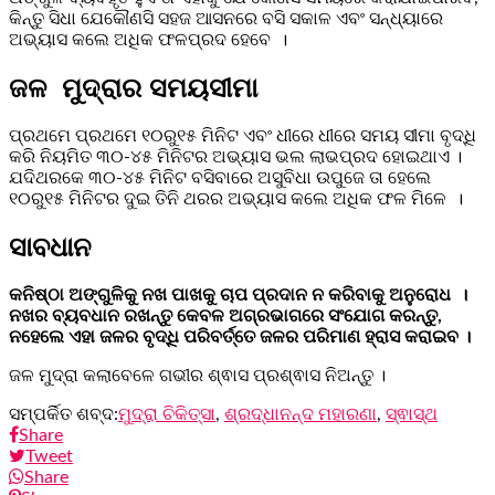
କିନ୍ତୁ ସିଧା ଯେକୌଣସି ସହଜ ଆସନରେ ବସି ସକାଳ ଏବଂ ସନ୍ଧ୍ୟାରେ
ଅଭ୍ୟାସ କଲେ ଅଧିକ ଫଳପ୍ରଦ ହେବେ ।
ଜଳ ମୁଦ୍ରାର ସମୟସୀମା
ପ୍ରଥମେ ପ୍ରଥମେ ୧୦ରୁ୧୫ ମିନିଟ ଏବଂ ଧୀରେ ଧୀରେ ସମୟ ସୀମା ବୃଦ୍ଧି
କରି ନିୟମିତ ୩୦-୪୫ ମିନିଟର ଅଭ୍ୟାସ ଭଲ ଲାଭପ୍ରଦ ହୋଇଥାଏ ।
ଯଦିଥରକେ ୩୦-୪୫ ମିନିଟ ବସିବାରେ ଅସୁବିଧା ଉପୁଜେ ତା ହେଲେ
୧୦ରୁ୧୫ ମିନିଟର ଦୁଇ ତିନି ଥରର ଅଭ୍ୟାସ କଲେ ଅଧିକ ଫଳ ମିଳେ ।
ସାବଧାନ
କନିଷ୍ଠା ଅଙ୍ଗୁଳିକୁ ନଖ ପାଖକୁ ଚାପ ପ୍ରଦାନ ନ କରିବାକୁ ଅନୁରୋଧ ।
ନଖର ବ୍ୟବଧାନ ରଖନ୍ତୁ କେବଳ ଅଗ୍ରଭାଗରେ ସଂଯୋଗ କରନ୍ତୁ,
ନହେଲେ ଏହା ଜଳର ବୃଦ୍ଧି ପରିବର୍ତ୍ତେ ଜଳର ପରିମାଣ ହ୍ରାସ କରାଇବ ।
ଜଳ ମୁଦ୍ରା କଲାବେଳେ ଗଭୀର ଶ୍ଵାସ ପ୍ରଶ୍ଵାସ ନିଅନ୍ତୁ ।
ସମ୍ପର୍କିତ ଶବ୍ଦ:
ମୁଦ୍ରା ଚିକିତ୍ସା
,
ଶ୍ରଦ୍ଧାନନ୍ଦ ମହାରଣା
,
ସ୍ଵାସ୍ଥ
Share
Tweet
Share