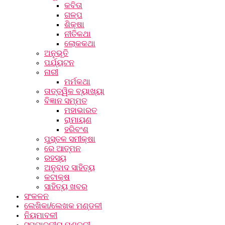
କବିତା
ଗଳ୍ପ
ଶିକ୍ଷା
ନୀତିକଥା
ଲୋକକଥା
ଅନୁଭୂତି
ପର୍ଯ୍ୟଟନ
ନାରୀ
ମର୍ମକଥା
ତାତ୍ତ୍ୱିକ ବ୍ୟାଖ୍ୟା
ବିଜ୍ଞାନ ସମ୍ମତ
ମହାଭାରତ
ରାମାୟଣ
ହରିବଂଶ
ପୁସ୍ତକ ସମୀକ୍ଷା
ରେ ଆତ୍ମନ
ରହସ୍ୟ
ଅନୁବାଦ ସାହିତ୍ୟ
କଟାକ୍ଷ
ସାହିତ୍ୟ ଖବର
ସଂକଳନ
ଲେଖିକା/ଲେଖକ ମଣ୍ଡଳୀ
ନିୟମାବଳୀ
ସମ୍ପାଦକୀୟ ମଣ୍ଡଳୀ