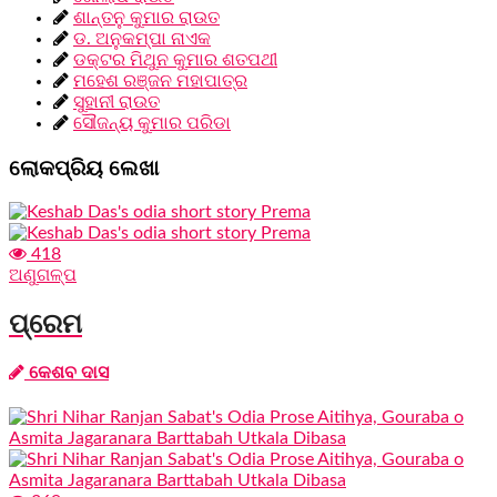
ଶାନ୍ତନୁ କୁମାର ରାଉତ
ଡ. ଅନୁକମ୍ପା ନାଏକ
ଡକ୍ଟର ମିଥୁନ କୁମାର ଶତପଥୀ
ମହେଶ ରଞ୍ଜନ ମହାପାତ୍ର
ସୁହାନୀ ରାଉତ
ସୌଜନ୍ୟ କୁମାର ପରିଡା
ଲୋକପ୍ରିୟ ଲେଖା
418
ଅଣୁଗଳ୍ପ
ପ୍ରେମ
କେଶବ ଦାସ