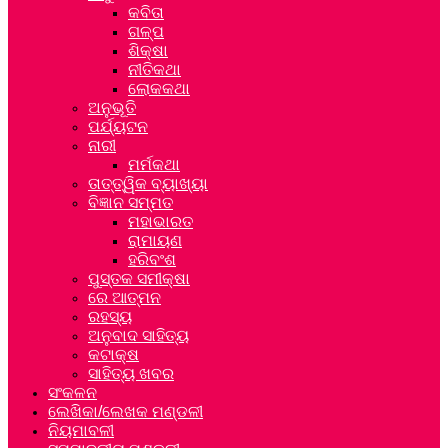
କବିତା
ଗଳ୍ପ
ଶିକ୍ଷା
ନୀତିକଥା
ଲୋକକଥା
ଅନୁଭୂତି
ପର୍ଯ୍ୟଟନ
ନାରୀ
ମର୍ମକଥା
ତାତ୍ତ୍ୱିକ ବ୍ୟାଖ୍ୟା
ବିଜ୍ଞାନ ସମ୍ମତ
ମହାଭାରତ
ରାମାୟଣ
ହରିବଂଶ
ପୁସ୍ତକ ସମୀକ୍ଷା
ରେ ଆତ୍ମନ
ରହସ୍ୟ
ଅନୁବାଦ ସାହିତ୍ୟ
କଟାକ୍ଷ
ସାହିତ୍ୟ ଖବର
ସଂକଳନ
ଲେଖିକା/ଲେଖକ ମଣ୍ଡଳୀ
ନିୟମାବଳୀ