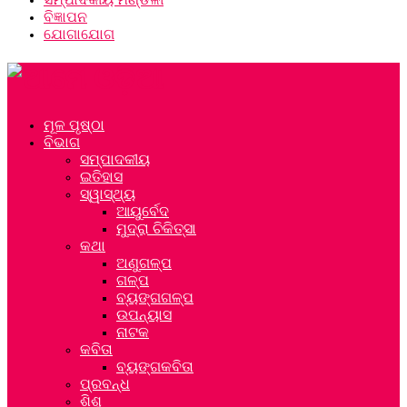
ବିଜ୍ଞାପନ
ଯୋଗାଯୋଗ
ମୂଳ ପୃଷ୍ଠା
ବିଭାଗ
ସମ୍ପାଦକୀୟ
ଇତିହାସ
ସ୍ୱାସ୍ଥ୍ୟ
ଆୟୁର୍ବେଦ
ମୁଦ୍ରା ଚିକିତ୍ସା
କଥା
ଅଣୁଗଳ୍ପ
ଗଳ୍ପ
ବ୍ୟଙ୍ଗଗଳ୍ପ
ଉପନ୍ୟାସ
ନାଟକ
କବିତା
ବ୍ୟଙ୍ଗକବିତା
ପ୍ରବନ୍ଧ
ଶିଶୁ