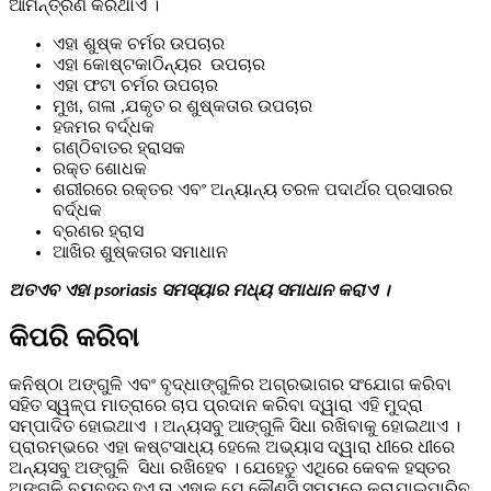
ଆମନ୍ତ୍ରଣ କରିଥାଏ ।
ଏହା ଶୁଷ୍କ ଚର୍ମର ଉପଚାର
ଏହା କୋଷ୍ଟକାଠିନ୍ୟର ଉପଚାର
ଏହା ଫଟା ଚର୍ମର ଉପଚାର
ମୁଖ, ଗଳା ,ଯକୃତ ର ଶୁଷ୍କତାର ଉପଚାର
ହଜମର ବର୍ଦ୍ଧକ
ଗଣ୍ଠିବାତର ହ୍ରାସକ
ରକ୍ତ ଶୋଧକ
ଶରୀରରେ ରକ୍ତର ଏବଂ ଅନ୍ୟାନ୍ୟ ତରଳ ପଦାର୍ଥର ପ୍ରସାରର
ବର୍ଦ୍ଧକ
ବ୍ରଣର ହ୍ରାସ
ଆଖିର ଶୁଷ୍କତାର ସମାଧାନ
ଅତଏବ ଏହା psoriasis ସମସ୍ୟାର ମଧ୍ୟ ସମାଧାନ କରାଏ ।
କିପରି କରିବା
କନିଷ୍ଠା ଅଙ୍ଗୁଳି ଏବଂ ବୃଦ୍ଧାଙ୍ଗୁଳିର ଅଗ୍ରଭାଗର ସଂଯୋଗ କରିବା
ସହିତ ସ୍ୱଳ୍ପ ମାତ୍ରାରେ ଚାପ ପ୍ରଦାନ କରିବା ଦ୍ୱାରା ଏହି ମୁଦ୍ରା
ସମ୍ପାଦିତ ହୋଇଥାଏ । ଅନ୍ୟସବୁ ଆଙ୍ଗୁଳି ସିଧା ରଖିବାକୁ ହୋଇଥାଏ ।
ପ୍ରାରମ୍ଭରେ ଏହା କଷ୍ଟସାଧ୍ୟ ହେଲେ ଅଭ୍ୟାସ ଦ୍ୱାରା ଧୀରେ ଧୀରେ
ଅନ୍ୟସବୁ ଅଙ୍ଗୁଳି ସିଧା ରଖିହେବ । ଯେହେତୁ ଏଥିରେ କେବଳ ହସ୍ତର
ଅଙ୍ଗୁଳି ବ୍ୟବହୃତ ହୁଏ ତା ଏହାକୁ ଯେ କୌଣସି ସମୟରେ କରାଯାଇପାରିବ,