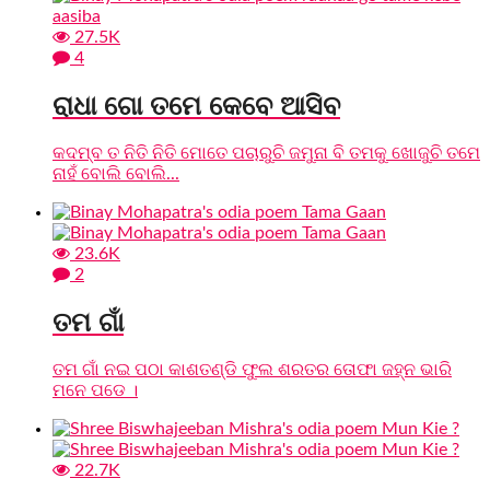
27.5K
4
ରାଧା ଗୋ ତମେ କେବେ ଆସିବ
କଦମ୍ବ ତ ନିତି ନିତି ମୋତେ ପଚାରୁଚି ଜମୁନା ବି ତମକୁ ଖୋଜୁଚି ତମେ
ନାହଁ ବୋଲି ବୋଲି...
23.6K
2
ତମ ଗାଁ
ତମ ଗାଁ ନଇ ପଠା କାଶତଣ୍ଡି ଫୁଲ ଶରତର ତୋଫା ଜହ୍ନ ଭାରି
ମନେ ପଡେ ।
22.7K