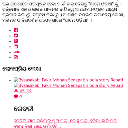
ଘର ଅଗଣାରେ ପରିପୃଷ୍ଟ ହେବା ପାଇଁ ଛାଡ଼ି ଦେଇଛୁ "ଆମେ ଓଡ଼ିଆ" କୁ ।
ବର୍ତ୍ତମାନ ଏହାର ଲାଳନ ପାଳନର ଦାୟିତ୍ୱ ଆପଣମାନଙ୍କର ଆୟୁଷ
ପ୍ରଦାନ କରନ୍ତୁ, ସମୃଦ୍ଧ କରନ୍ତୁ । ଆପଣମାନଙ୍କର ଉପାଦେୟ ଲେଖା,
ମତାମତ ଓ ଦିଗ୍ଦର୍ଶନ ଅପେକ୍ଷାରେ "ଆମେ ଓଡ଼ିଆ" ।
ଲୋକପ୍ରିୟ ଲେଖା
45.1K
4
ରେବତୀ
ରେବତୀ ପାଠ ପଢ଼ିବାରୁ ପୁଅ ମଲା, ବୋହୂ ମଲା, ହଳିଆ ଛାଡି ଗଲା,
ବଳଦ ବିକା ଗଲା, ଜମିଦାର...