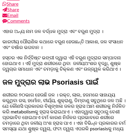
Share
Share
Email
Comments
ଏହାର ଅନ୍ୟ ନାମ ଜଳ ବର୍ଦ୍ଧକ ମୁଦ୍ରା ଏବଂ ବରୁଣ ମୁଦ୍ରା ।
ଭାରତୀୟ ପୌରାଣିକ କଥାରେ ବରୁଣ ହେଉଛନ୍ତି ଆକାଶ, ଜଳ ସଂସାଧନ
ଏବଂ ବର୍ଷାର ଭଗବାନ ।
ହସ୍ତର ଏକ ନିର୍ଦ୍ଦିଷ୍ଟ ଭଙ୍ଗୀ ଦ୍ୱାରା ଏହି ବରୁଣ ମୁଦ୍ରାର ସମ୍ପାଦନା
ହୋଇଥାଏ । ଏହି ମୁଦ୍ରା ଶରୀରରେ ଥିବା ଜଳୀୟଅଂଶର ବୃଦ୍ଧି, ଶୁଷ୍କ
ତ୍ୱଚାର ସମାଧାନ ଏବଂ ଚମଡ଼ାକୁ ଚିକ୍କଣ ଏବଂ ଉଜ୍ଜ୍ୱଳ କରିଥାଏ ।
ଜଳ ମୁଦ୍ରାର ଲାଭ Psoriasis ପାଇଁ
ଶରୀରର ୭୦ଭାଗ ହେଉଛି ଜଳ । ରକ୍ତ, ଲାଲ, ହଜମରେ ସାହାଯ୍ୟ
କରୁଥିବା ରସ, ହର୍ମୋନ, ବୀର୍ଯ୍ୟ, ଶୁକ୍ରାଣୁ, ଡିମ୍ବାଣୁ ସବୁଥିରେ ଜଳ ଅଛି ।
ଯେ କୌଣସି ପ୍ରକାରର ବିଶୃଙ୍ଖଳା ଜଳର ହ୍ରାସ ଆମ ଶରୀରକୁ ନିର୍ଜଳିତ
କରି metabolismକୁ ହ୍ରାସ କରାଇଥାଏ । ଏହାଦ୍ୱାରା ସବୁଠାରୁ ବେଶୀ
ପ୍ରଭାବିତ ହୋଇଥାଏ ଚର୍ମ କାରଣ ନିର୍ଜଳର ପ୍ରଭାବରେ ଶରୀରେ
ଚମଡ଼ାରେ ଥିବା ଜଳୀୟ ଅଂଶ ହ୍ରାସ ପାଏ । ଏହା ବିଭିନ୍ନ ପ୍ରକାରର ଚର୍ମ
ସମସ୍ୟା ଯଥା ଶୁଷ୍କ ତ୍ୱଚା, ଫଟା ତ୍ୱଚା ଏପରକି psoriasisକୁ ମଧ୍ୟ