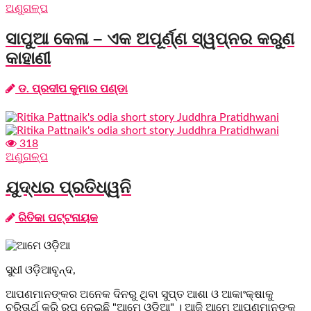
ଅଣୁଗଳ୍ପ
ସାପୁଆ କେଳା – ଏକ ଅପୂର୍ଣ୍ଣ ସ୍ୱପ୍ନର କରୁଣ
କାହାଣୀ
ଡ. ପ୍ରଦୀପ କୁମାର ପଣ୍ଡା
318
ଅଣୁଗଳ୍ପ
ଯୁଦ୍ଧର ପ୍ରତିଧ୍ୱନି
ରିତିକା ପଟ୍ଟନାୟକ
ସୁଧୀ ଓଡ଼ିଆବୃନ୍ଦ,
ଆପଣମାନଙ୍କର ଅନେକ ଦିନରୁ ଥିବା ସୁପ୍ତ ଆଶା ଓ ଆକାଂକ୍ଷାକୁ
ଚରିତାର୍ଥ କରି ରୂପ ନେଇଛି "ଆମେ ଓଡ଼ିଆ" । ଆଜି ଆମେ ଆପଣମାନଙ୍କ