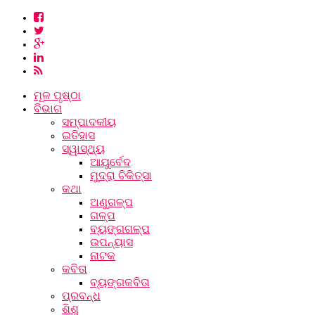
ମୂଳ ପୃଷ୍ଠା
ବିଭାଗ
ସମ୍ପାଦକୀୟ
ଇତିହାସ
ସ୍ୱାସ୍ଥ୍ୟ
ଆୟୁର୍ବେଦ
ମୁଦ୍ରା ଚିକିତ୍ସା
କଥା
ଅଣୁଗଳ୍ପ
ଗଳ୍ପ
ବ୍ୟଙ୍ଗଗଳ୍ପ
ଉପନ୍ୟାସ
ନାଟକ
କବିତା
ବ୍ୟଙ୍ଗକବିତା
ପ୍ରବନ୍ଧ
ଶିଶୁ