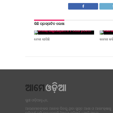
କିଛି ପ୍ରସ୍ତାବିତ ଲେଖା
ମେଳା ଲାଗିଛି
କାମନା କବ
ସୁଧୀ ଓଡ଼ିଆବୃନ୍ଦ,
ଆପଣମାନଙ୍କର ଅନେକ ଦିନରୁ ଥିବା ସୁପ୍ତ ଆଶା ଓ ଆକାଂକ୍ଷାକୁ