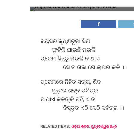
ବନ୍ଧନ ।।
ବୟସର କୃଷ୍ଣଚୂଡ଼ା ସିନା
ଫୁଟିକି ଯାଉଛି ମଉଳି
ପ୍ରେମ କିନ୍ତୁ ମଉଳି ନ ଥାଏ
ସେ ତ ତାଜା ଗୋଲାପର କଳି ।।
ପ୍ରେମରେ ନିହିତ ସତ୍ୟ, ଶିବ
ସୁନ୍ଦର ଶବ୍ଦ ପବିତ୍ର
ନ ଥାଏ କଳଙ୍କି ତହିଁ, ଏ ତ
ବିସ୍ତୃତ ଏଠି ସେଠି ସର୍ବତ୍ର ।।
RELATED ITEMS:
ଓଡ଼ିଆ କବିତା
,
ଗୁପ୍ତେଶ୍ୱର ନନ୍ଦ