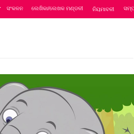
ସଂକଳନ
ଲେଖିକା/ଲେଖକ ମଣ୍ଡଳୀ
ସମ୍
ନିୟମାବଳୀ