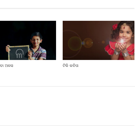
ବା ଅଳସ
ଟିକି କବିତା