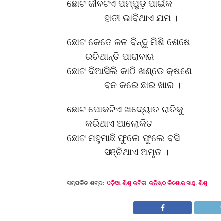
ଛୋଟ ଜୀବଟିଏ ପିମ୍ପୁଡ଼ି ପାଇଁକି
ହାତୀ ଭାବିଥାଏ ଯମ ।
ଛୋଟ କେତେ ଜଳ ବିନ୍ଦୁ ମିଶି ଶେଷେ
ରଚିଥାନ୍ତି ପାରାବାର
ଛୋଟ ଦିଆସିଲି କାଠି ଖଣ୍ଡେ କ୍ଷଣେ
ବନ କରେ ଛାର ଖାର ।
ଛୋଟ ପୋକଟିଏ ଖଦ୍ୟୋତ ରାତିକୁ
କରିଥାଏ ଆଲୋକିତ
ଛୋଟ ମହୁମାଛି ଫୁଲେ ଫୁଲେ ବସି
ସଞ୍ଚିଥାଏ ଅମୃତ ।
ସମ୍ପର୍କିତ ଶବ୍ଦ:
ଓଡ଼ିଆ ଶିଶୁ କବିତା
,
କନିଷ୍ଠ କିଶୋର ସାହୁ
,
ଶିଶୁ