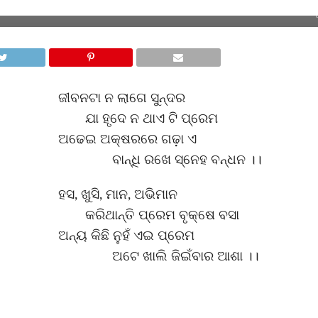
ଜୀବନଟା ନ ଲାଗେ ସୁନ୍ଦର
ଯା ହୃଦେ ନ ଥାଏ ଟି ପ୍ରେମ
ଅଢେଇ ଅକ୍ଷରରେ ଗଢ଼ା ଏ
ବାନ୍ଧି ରଖେ ସ୍ନେହ ବନ୍ଧନ ।।
ହସ, ଖୁସି, ମାନ, ଅଭିମାନ
କରିଥାନ୍ତି ପ୍ରେମ ବୃକ୍ଷେ ବସା
ଅନ୍ୟ କିଛି ନୁହଁ ଏଇ ପ୍ରେମ
ଅଟେ ଖାଲି ଜିଇଁବାର ଆଶା ।।