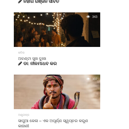
ନିହାର ରଞ୍ଜନ ସାବତ
343
କବିତା
ଅବଣ୍ଟା ସୁଖ ଦୁଃଖ
ଡା: ନୀଳମାଧବ କର
337
ଅଣୁଗଳ୍ପ
ସାପୁଆ କେଳା – ଏକ ଅପୂର୍ଣ୍ଣ ସ୍ୱପ୍ନର କରୁଣ
କାହାଣୀ