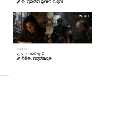
ଡ. ପ୍ରଦୀପ କୁମାର ପଣ୍ଡା
314
ଅଣୁଗଳ୍ପ
ଯୁଦ୍ଧର ପ୍ରତିଧ୍ୱନି
ରିତିକା ପଟ୍ଟନାୟକ