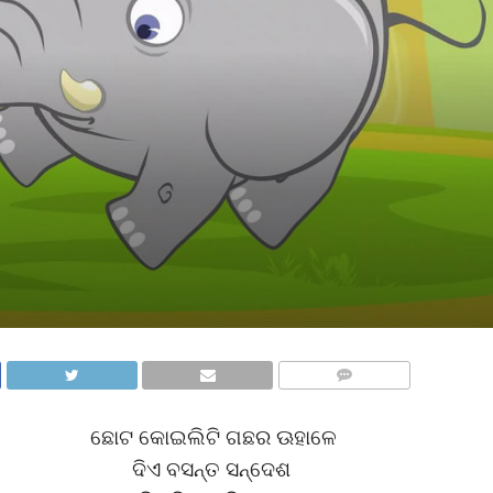
COMMENTS
ଛୋଟ କୋଇଲିଟି ଗଛର ଊହାଳେ
ଦିଏ ବସନ୍ତ ସନ୍ଦେଶ