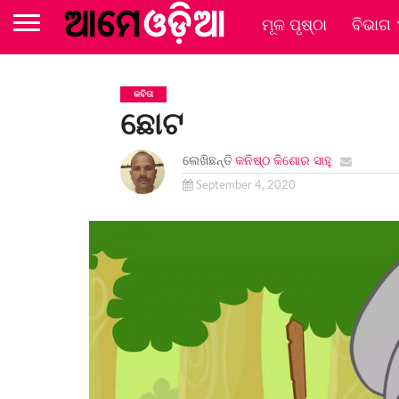
ମୂଳ ପୃଷ୍ଠା
ବିଭାଗ
କବିତା
ଛୋଟ
ଲେଖିଛନ୍ତି
କନିଷ୍ଠ କିଶୋର ସାହୁ
September 4, 2020