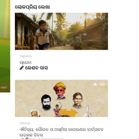
ଲୋକପ୍ରିୟ ଲେଖା
410
ଅଣୁଗଳ୍ପ
ପ୍ରେମ
କେଶବ ଦାସ
365
ଛୋଟ
ପ୍ରବନ୍ଧ
ଐତିହ୍ୟ, ଗୌରବ ଓ ଅସ୍ମିତା ଜାଗରଣର ବାର୍ତ୍ତାବହ
ଉତ୍କଳ ଦିବସ