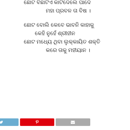
ଛୋଟ ବିଛାଟିଏ କାଟିଦେଲେ ପାଦେ
ମହା ପ୍ରବଳ ତା ବିଷ ।
ଛୋଟ ବୋଲି କେବେ ଭାବନି କାହାକୁ
କେହି ନୁହେଁ ଶ୍ରୀହୀନ
ଛୋଟ ମଧ୍ୟେ ଥିବା ଲୁକ୍କାୟିତ ଶକ୍ତି
କରେ ତାକୁ ମହୀୟାନ ।