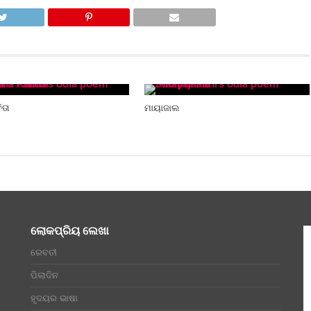
ିତା
ମାୟାଜାଲ
ଲୋକପ୍ରିୟ ଲେଖା
ରେବତୀ
ପିଲାଦିନ
ହୃଦୟର ଭାଷା