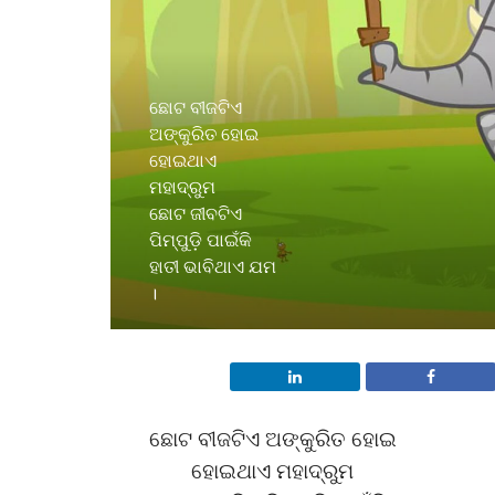
ଛୋଟ ବୀଜଟିଏ
ଅଙ୍କୁରିତ ହୋଇ
ହୋଇଥାଏ
ମହାଦ୍ରୁମ
ଛୋଟ ଜୀବଟିଏ
ପିମ୍ପୁଡ଼ି ପାଇଁକି
ହାତୀ ଭାବିଥାଏ ଯମ
।
ଛୋଟ ବୀଜଟିଏ ଅଙ୍କୁରିତ ହୋଇ
ହୋଇଥାଏ ମହାଦ୍ରୁମ