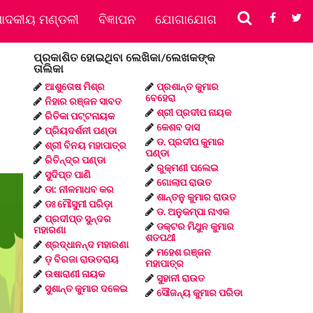
ପାଦକୀୟ ମଣ୍ଡଳୀ
ବିଜ୍ଞାପନ
ଯୋଗାଯୋଗ
ପ୍ରକାଶିତ ହୋଇଥିବା ଲେଖିକା/ଲେଖକଙ୍କ
ତାଲିକା
ଆଶୁତୋଷ ମିଶ୍ର
ପ୍ରଶାନ୍ତ କୁମାର
ବେହେରା
ନିହାର ରଞ୍ଜନ ସାବତ
ଶ୍ରୀ ପ୍ରଦୀପ ନାୟକ
ରିତିକା ପଟ୍ଟନାୟକ
କେଶବ ଦାସ
ପ୍ରିୟଦର୍ଶନୀ ପଣ୍ଡା
ଡ. ପ୍ରଦୀପ କୁମାର
ଶ୍ରୀ ବିନୟ ମହାପାତ୍ର
ପଣ୍ଡା
ରିତିନ୍ଦ୍ର ପଣ୍ଡା
ରୁକ୍ମଣୀ ପଲେଇ
ସୁଦିପ୍ତ ପାଣି
ଗୋଲାପ ରାଉତ
ଡା: ନୀଳମାଧବ କର
ଶାନ୍ତନୁ କୁମାର ରାଉତ
ଡଃ ମୌସୁମୀ ପରିଡ଼ା
ଡ. ଅନୁକମ୍ପା ନାଏକ
ପ୍ରଦୀପ୍ତ ସୁନ୍ଦର
ଡକ୍ଟର ମିଥୁନ କୁମାର
ମହାରଣା
ଶତପଥୀ
ଶ୍ରଦ୍ଧାନନ୍ଦ ମହାରଣା
ମହେଶ ରଞ୍ଜନ
ଡ଼ ବିରଜା ରାଉତରାୟ
ମହାପାତ୍ର
ଉଷାରାଣୀ ନାୟକ
ସୁହାନୀ ରାଉତ
ସୁଶାନ୍ତ କୁମାର ଦଳେଇ
ସୌଜନ୍ୟ କୁମାର ପରିଡା