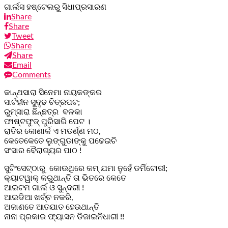
ଗାର୍ଲସ ହଷ୍ଟେଲରୁ ସିଧାପ୍ରସାରଣ
Share
Share
Tweet
Share
Share
Email
Comments
କାନ୍ଥସାରା ସିନେମା ନାୟକଙ୍କର
ସାର୍ଟହୀନ ସୁଦୃଢ ଚିତ୍ରପଟ;
ରୁମ୍‌ସାରା ଛିନ୍‌ଛତ୍ର ବଳକା
ଫାଷ୍ଟଫୁଡ୍ ପୁରିସାରି ପେଟ ।
ରାତିର କୋଣାର୍କ ଏ ମଡର୍ଣ୍ଣ ମଠ,
କେତେକେତେ ଲୁଙ୍ଗୁଡାଙ୍କୁ ପଢେଇଚି
ସଂସାର ବୈରାଗ୍ୟର ପାଠ !
ସୁଟିଂସେଟ୍‌ଠାରୁ କୋଉଥିରେ କମ୍ ଯମା ନୁହେଁ ଡର୍ମିଟୋରୀ;
କ୍ୟାଟୱାକ୍‌ କରୁଥାନ୍ତି ତା ଭିତରେ କେତେ
ଆଇଟମ ଗାର୍ଲ ଓ ସୁନ୍ଦରୀ !
ଆଇଡିଆ ଖର୍ଚ୍ଚ ନକରି,
ଅଜାଣତେ ଆତଯାତ ହେଉଥାନ୍ତି
ନାନା ପ୍ରକାର ଫ୍ୟାସନ ଡିଜାଇନିଧାରୀ !!