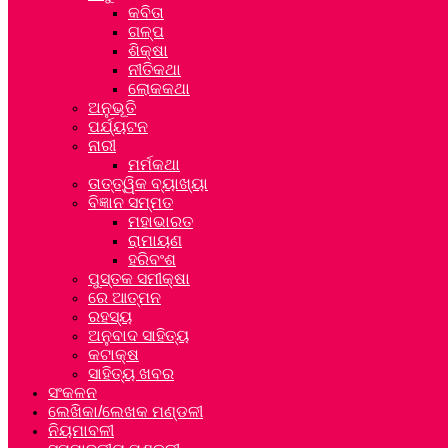
କବିତା
ଗଳ୍ପ
ଶିକ୍ଷା
ନୀତିକଥା
ଲୋକକଥା
ଅନୁଭୂତି
ପର୍ଯ୍ୟଟନ
ନାରୀ
ମର୍ମକଥା
ତାତ୍ତ୍ୱିକ ବ୍ୟାଖ୍ୟା
ବିଜ୍ଞାନ ସମ୍ମତ
ମହାଭାରତ
ରାମାୟଣ
ହରିବଂଶ
ପୁସ୍ତକ ସମୀକ୍ଷା
ରେ ଆତ୍ମନ
ରହସ୍ୟ
ଅନୁବାଦ ସାହିତ୍ୟ
କଟାକ୍ଷ
ସାହିତ୍ୟ ଖବର
ସଂକଳନ
ଲେଖିକା/ଲେଖକ ମଣ୍ଡଳୀ
ନିୟମାବଳୀ