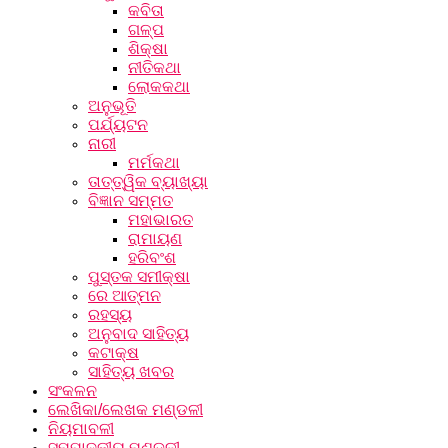
କବିତା
ଗଳ୍ପ
ଶିକ୍ଷା
ନୀତିକଥା
ଲୋକକଥା
ଅନୁଭୂତି
ପର୍ଯ୍ୟଟନ
ନାରୀ
ମର୍ମକଥା
ତାତ୍ତ୍ୱିକ ବ୍ୟାଖ୍ୟା
ବିଜ୍ଞାନ ସମ୍ମତ
ମହାଭାରତ
ରାମାୟଣ
ହରିବଂଶ
ପୁସ୍ତକ ସମୀକ୍ଷା
ରେ ଆତ୍ମନ
ରହସ୍ୟ
ଅନୁବାଦ ସାହିତ୍ୟ
କଟାକ୍ଷ
ସାହିତ୍ୟ ଖବର
ସଂକଳନ
ଲେଖିକା/ଲେଖକ ମଣ୍ଡଳୀ
ନିୟମାବଳୀ
ସମ୍ପାଦକୀୟ ମଣ୍ଡଳୀ