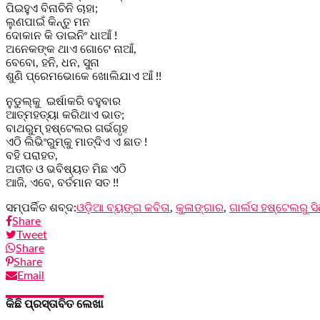
ପିଇହୁଏ ବିନାଚିନି ଚାହା;
ଲୁଣପାଇଁ କିନ୍ତୁ ମନ
ଦୋକାନ କି ଡାଇନିଂ ଧାଆଁ !
ଅନେକଙ୍କ ଥାଏ ଗୋଟେ ନାଆଁ,
ବେବୋ, ହନି, ଧନ, ସୁନା
ଶୁଣି ପ୍ରେମଭୋକେ ଖୋଲିଯାଏ ଆଁ !!
ନୁଡୁଲ୍‌କୁ ଇର୍ଷାକରି ବହୁବାର
ଆତ୍ମହତ୍ୟା କରିଥାଏ ଭାତ;
ବାଥରୁମ୍ ହଷ୍ଟେଲର ଗର୍ଭଗୃହ
ଏଠି ଲିଭିଂରୁମ୍‌କୁ ମାତ୍‌ଦିଏ ଏ ଛାତ !
ବହି ପରାହତ,
ଅତୀତ ଓ ଭବିଷ୍ୟତ ମିଛ ଏଠି
ଆଜି, ଏବେ, ବର୍ତମାନ ସତ !!
ସମ୍ପର୍କିତ ଶବ୍ଦ:
ଓଡ଼ିଆ ବ୍ୟଙ୍ଗ କବିତା
,
କୁଳାଙ୍ଗାର
,
ଗାର୍ଲସ ହଷ୍ଟେଲରୁ ସ
Share
Tweet
Share
Share
Email
କିଛି ପ୍ରସ୍ତାବିତ ଲେଖା