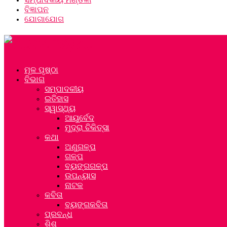
ବିଜ୍ଞାପନ
ଯୋଗାଯୋଗ
ମୂଳ ପୃଷ୍ଠା
ବିଭାଗ
ସମ୍ପାଦକୀୟ
ଇତିହାସ
ସ୍ୱାସ୍ଥ୍ୟ
ଆୟୁର୍ବେଦ
ମୁଦ୍ରା ଚିକିତ୍ସା
କଥା
ଅଣୁଗଳ୍ପ
ଗଳ୍ପ
ବ୍ୟଙ୍ଗଗଳ୍ପ
ଉପନ୍ୟାସ
ନାଟକ
କବିତା
ବ୍ୟଙ୍ଗକବିତା
ପ୍ରବନ୍ଧ
ଶିଶୁ