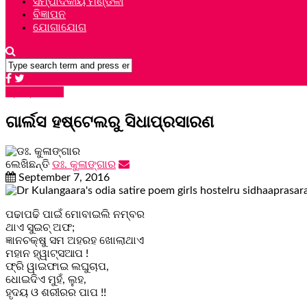
ସମ୍ପାଦକୀୟ ମଣ୍ଡଳୀ
ବିଜ୍ଞାପନ
ଯୋଗାଯୋଗ
ବ୍ୟଙ୍ଗକବିତା
ଗାର୍ଲସ ହଷ୍ଟେଲରୁ ସିଧାପ୍ରସାରଣ
ଲେଖିଛନ୍ତି
ଡଃ. କୁଳାଙ୍ଗାର
September 7, 2016
ପଢାପଢି ପାଇଁ ମୋବାଇଲି ନମ୍ବର
ଥାଏ ସୁଇଚ୍ ଅଫ;
ଜ୍ଞାନଚକ୍ଷୁ ସମ ଅହରହ ଖୋଲାଥାଏ
ମହାନ ହ୍ୱାଟ୍ସଆପ !
ଫ୍ରି ୱାଇଫାଇ ଲଘୁଚାପ,
ଧୋଇଦିଏ ମୁହଁ, ଲୁହ,
ହୃଦୟ ଓ ଶରୀରର ପାପ !!