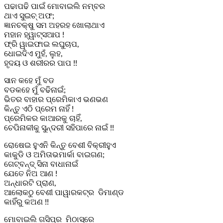
ପଢାପଢି ପାଇଁ ମୋବାଇଲି ନମ୍ବର
ଥାଏ ସୁଇଚ୍ ଅଫ;
ଜ୍ଞାନଚକ୍ଷୁ ସମ ଅହରହ ଖୋଲାଥାଏ
ମହାନ ହ୍ୱାଟ୍ସଆପ !
ଫ୍ରି ୱାଇଫାଇ ଲଘୁଚାପ,
ଧୋଇଦିଏ ମୁହଁ, ଲୁହ,
ହୃଦୟ ଓ ଶରୀରର ପାପ !!
ସାନ କହେ ମୁଁ ବଡ
ବଡକହେ ମୁଁ ବଢିନାଇଁ;
ଭିତର ବାହାର ପ୍ରେମିକାଏ ଭଣଭଣ
କିନ୍ତୁ ଏଠି ପ୍ରେମ ନାହିଁ !
ପ୍ରେମିକର କାଆରକୁ ଚାହିଁ,
ଚେପିନାକୀକୁ ସୁନ୍ଦରୀ ସହିପାରେ ନାଇଁ !!
ରୋଷେଇ ହୁଏନି କିନ୍ତୁ ବେଶୀ ବିକ୍ରୀହୁଏ
କାକୁଡି ଓ ଅମିତାଭମାର୍କା ବାଇଗଣ;
ଗେଟ୍‌ବନ୍ଦ୍ ସିନା ବାଧାନାଇଁ
ଯେତେ ନିଅ ଆଣ !
ଅନ୍ଧାରଟି ପ୍ରାଣ,
ଆଲୋକଠୁ ବେଶୀ ପାୱାରକଟ୍‌ର ଡିମାଣ୍ଡ
କାହିଁରୁ କଅଣ !!
ମୋବାଇଲି ଗସିପ୍‌ର ମିଠାସ୍‌ରେ