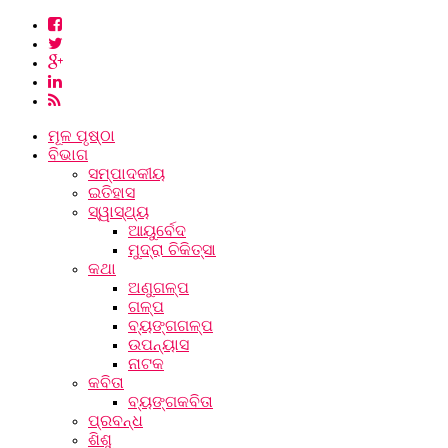
ମୂଳ ପୃଷ୍ଠା
ବିଭାଗ
ସମ୍ପାଦକୀୟ
ଇତିହାସ
ସ୍ୱାସ୍ଥ୍ୟ
ଆୟୁର୍ବେଦ
ମୁଦ୍ରା ଚିକିତ୍ସା
କଥା
ଅଣୁଗଳ୍ପ
ଗଳ୍ପ
ବ୍ୟଙ୍ଗଗଳ୍ପ
ଉପନ୍ୟାସ
ନାଟକ
କବିତା
ବ୍ୟଙ୍ଗକବିତା
ପ୍ରବନ୍ଧ
ଶିଶୁ