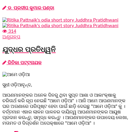
ଡ. ପ୍ରଦୀପ କୁମାର ପଣ୍ଡା
314
ଅଣୁଗଳ୍ପ
ଯୁଦ୍ଧର ପ୍ରତିଧ୍ୱନି
ରିତିକା ପଟ୍ଟନାୟକ
ସୁଧୀ ଓଡ଼ିଆବୃନ୍ଦ,
ଆପଣମାନଙ୍କର ଅନେକ ଦିନରୁ ଥିବା ସୁପ୍ତ ଆଶା ଓ ଆକାଂକ୍ଷାକୁ
ଚରିତାର୍ଥ କରି ରୂପ ନେଇଛି "ଆମେ ଓଡ଼ିଆ" । ଆଜି ଆମେ ଆପଣମାନଙ୍କ
ଘର ଅଗଣାରେ ପରିପୃଷ୍ଟ ହେବା ପାଇଁ ଛାଡ଼ି ଦେଇଛୁ "ଆମେ ଓଡ଼ିଆ" କୁ ।
ବର୍ତ୍ତମାନ ଏହାର ଲାଳନ ପାଳନର ଦାୟିତ୍ୱ ଆପଣମାନଙ୍କର ଆୟୁଷ
ପ୍ରଦାନ କରନ୍ତୁ, ସମୃଦ୍ଧ କରନ୍ତୁ । ଆପଣମାନଙ୍କର ଉପାଦେୟ ଲେଖା,
ମତାମତ ଓ ଦିଗ୍ଦର୍ଶନ ଅପେକ୍ଷାରେ "ଆମେ ଓଡ଼ିଆ" ।