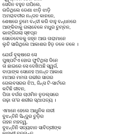
ସେଦିନ ବହୁତ ଗପିଲେ,
ଉଡିଥିଲେ ଡେଣା ଝାଡ଼ି ଝାଡ଼ି
ଅମରାବତୀର ନନ୍ଦନ କାନନେ,
ଶେଷରେ ତୁମେ ବନ୍ଦୀ କରି ବାହୁ ବନ୍ଧନରେ
ଆଙ୍କିବାକୁ ଗଲାବେଳେ ମଧୁର ଚୁମ୍ବନ,
ଭାଙ୍ଗିଗଲା ସ୍ଵପ୍ନ
ସେତେବେଳକୁ ଜହ୍ନ ଆଉ ତାରାମାନେ
ଲୁଚି ସାରିଥିଲେ ଆକାଶର ହିଡ଼ ତଳେ ତଳେ ।
ଯେଉଁ ବୃକ୍ଷରେ ସେ
ପୁଷ୍ପଟିଏ ହୋଇ ଫୁଟିଥିଲା ଦିନେ
ତା ଛାଇରେ ସେ ଦେଖିଅଛି ସ୍ୱର୍ଗ,
ବାପାଙ୍କ ସେନେହ ଅନନ୍ତ ଆକାଶ
ମାଆର ମମତା ଗଭୀର ସାଗର
ଗେଲବସରର ଝିଅ, ଜିନ୍ସ ଟି-ସାର୍ଟରେ
କଟିଛି ଜୀବନ,
ପିଜା ବର୍ଗର ଚାଓମିନ ନୁଡଲ୍ସରେ
ଗଢ଼ା ତା’ର ଶରୀର ସ୍ଥାପତ୍ୟ ।
ଏମାନେ ହେଲେ ଆଧୁନିକ ନାରୀ
ବୁଝନ୍ତିନି ସିନ୍ଦୁର ଚୁଡ଼ିର
ଗହନ ମହତ୍ୱ,
ବୁଝନ୍ତିନି ସତ୍ୟବାନ ସାବିତ୍ରୀଙ୍କ
କାହାଣୀ ବୃତ୍ତାନ୍ତ,