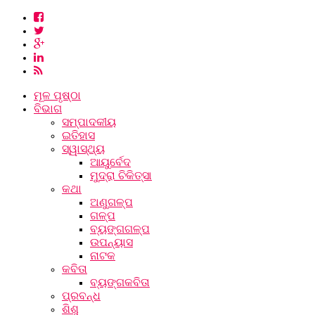
ମୂଳ ପୃଷ୍ଠା
ବିଭାଗ
ସମ୍ପାଦକୀୟ
ଇତିହାସ
ସ୍ୱାସ୍ଥ୍ୟ
ଆୟୁର୍ବେଦ
ମୁଦ୍ରା ଚିକିତ୍ସା
କଥା
ଅଣୁଗଳ୍ପ
ଗଳ୍ପ
ବ୍ୟଙ୍ଗଗଳ୍ପ
ଉପନ୍ୟାସ
ନାଟକ
କବିତା
ବ୍ୟଙ୍ଗକବିତା
ପ୍ରବନ୍ଧ
ଶିଶୁ