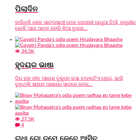
ପିଲାଦିନ
ବାଲିଧୂଳି ଖେଳ ସାଙ୍ଗସାଥୀ ମେଳ ପୋଖରୀ ଗାଧୁଆ ଡିଆଁ, ଖଜୁରୀର
କୋଳି ଆଉ ଆମ୍ବ ଚୋରି କିଆ ବୁଦାର...
34.5K
ହୃଦୟର ଭାଷା
ଦିଗ ହଜା ନୀଳ ଆକାଶ ବୁକୁରେ ଭସା ବାଦଲଟିଏ ହୋଇ, ଭାସି
ବୁଲୁଥିଲି ସାହାରା ଆଶାରେ ସାଦରେ ନେଲ...
27.5K
4
ରାଧା ଗୋ ତମେ କେବେ ଆସିବ