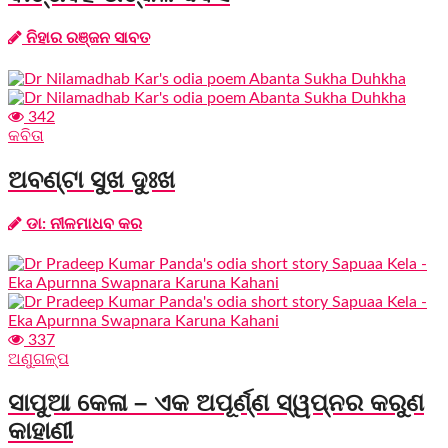
ନିହାର ରଞ୍ଜନ ସାବତ
342
କବିତା
ଅବଣ୍ଟା ସୁଖ ଦୁଃଖ
ଡା: ନୀଳମାଧବ କର
337
ଅଣୁଗଳ୍ପ
ସାପୁଆ କେଳା – ଏକ ଅପୂର୍ଣ୍ଣ ସ୍ୱପ୍ନର କରୁଣ
କାହାଣୀ