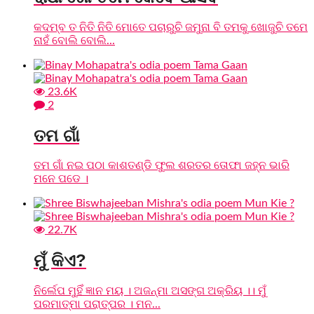
କଦମ୍ବ ତ ନିତି ନିତି ମୋତେ ପଚାରୁଚି ଜମୁନା ବି ତମକୁ ଖୋଜୁଚି ତମେ
ନାହଁ ବୋଲି ବୋଲି...
23.6K
2
ତମ ଗାଁ
ତମ ଗାଁ ନଇ ପଠା କାଶତଣ୍ଡି ଫୁଲ ଶରତର ତୋଫା ଜହ୍ନ ଭାରି
ମନେ ପଡେ ।
22.7K
ମୁଁ କିଏ?
ନିର୍ଲେପ ମୁହିଁ ଜ୍ଞାନ ମୟ । ଅଜନ୍ମା ଅସଙ୍ଗ ଅକ୍ରିୟ ।। ମୁଁ
ପରମାତ୍ମା ପରାତ୍ପର । ମନ...