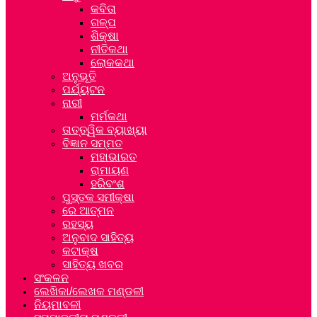
କବିତା
ଗଳ୍ପ
ଶିକ୍ଷା
ନୀତିକଥା
ଲୋକକଥା
ଅନୁଭୂତି
ପର୍ଯ୍ୟଟନ
ନାରୀ
ମର୍ମକଥା
ତାତ୍ତ୍ୱିକ ବ୍ୟାଖ୍ୟା
ବିଜ୍ଞାନ ସମ୍ମତ
ମହାଭାରତ
ରାମାୟଣ
ହରିବଂଶ
ପୁସ୍ତକ ସମୀକ୍ଷା
ରେ ଆତ୍ମନ
ରହସ୍ୟ
ଅନୁବାଦ ସାହିତ୍ୟ
କଟାକ୍ଷ
ସାହିତ୍ୟ ଖବର
ସଂକଳନ
ଲେଖିକା/ଲେଖକ ମଣ୍ଡଳୀ
ନିୟମାବଳୀ