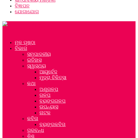
ବିଜ୍ଞାପନ
ଯୋଗାଯୋଗ
ମୂଳ ପୃଷ୍ଠା
ବିଭାଗ
ସମ୍ପାଦକୀୟ
ଇତିହାସ
ସ୍ୱାସ୍ଥ୍ୟ
ଆୟୁର୍ବେଦ
ମୁଦ୍ରା ଚିକିତ୍ସା
କଥା
ଅଣୁଗଳ୍ପ
ଗଳ୍ପ
ବ୍ୟଙ୍ଗଗଳ୍ପ
ଉପନ୍ୟାସ
ନାଟକ
କବିତା
ବ୍ୟଙ୍ଗକବିତା
ପ୍ରବନ୍ଧ
ଶିଶୁ