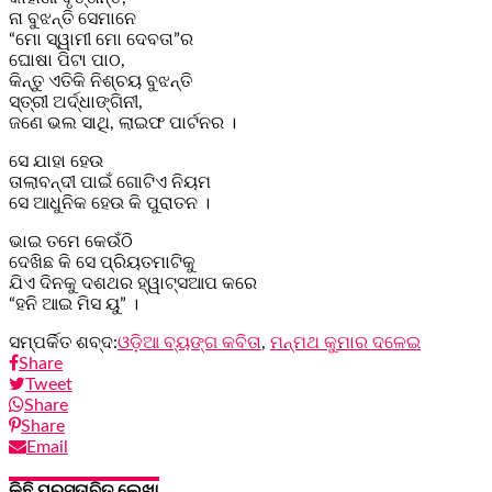
ନା ବୁଝନ୍ତି ସେମାନେ
“ମୋ ସ୍ୱାମୀ ମୋ ଦେବତା”ର
ଘୋଷା ପିଟା ପାଠ,
କିନ୍ତୁ ଏତିକି ନିଶ୍ଚୟ ବୁଝନ୍ତି
ସ୍ତ୍ରୀ ଅର୍ଦ୍ଧାଙ୍ଗିନୀ,
ଜଣେ ଭଲ ସାଥି, ଲାଇଫ ପାର୍ଟନର ।
ସେ ଯାହା ହେଉ
ତାଲାବନ୍ଦୀ ପାଇଁ ଗୋଟିଏ ନିୟମ
ସେ ଆଧୁନିକ ହେଉ କି ପୁରାତନ ।
ଭାଇ ତମେ କେଉଁଠି
ଦେଖିଛ କି ସେ ପ୍ରିୟତମାଟିକୁ
ଯିଏ ଦିନକୁ ଦଶଥର ହ୍ୱାଟ୍ସଆପ କରେ
“ହନି ଆଇ ମିସ ୟୁ” ।
ସମ୍ପର୍କିତ ଶବ୍ଦ:
ଓଡ଼ିଆ ବ୍ୟଙ୍ଗ କବିତା
,
ମନ୍ମଥ କୁମାର ଦଳେଇ
Share
Tweet
Share
Share
Email
କିଛି ପ୍ରସ୍ତାବିତ ଲେଖା