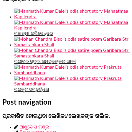
ମହାତ୍ମା କପିଳେନ୍ଦ୍ର
ଗରୀବର ସ୍ତ୍ରୀ ସମସ୍ତଙ୍କର ଶାଳୀ
ପ୍ରକୃତ ସମ୍ବର୍ଦ୍ଧନା
Post navigation
ପ୍ରକାଶିତ ହୋଇଥିବା ଲେଖିକା/ଲେଖକଙ୍କ ତାଲିକା
ଆଶୁତୋଷ ମିଶ୍ର