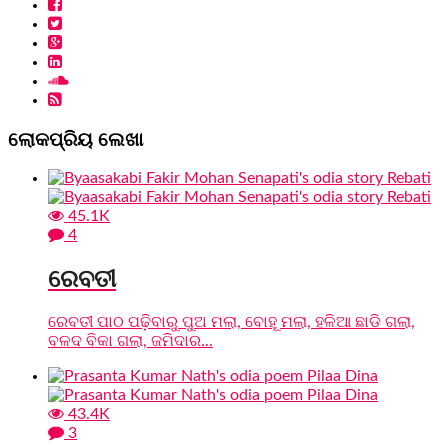
ଲୋକପ୍ରିୟ ଲେଖା
45.1K
4
ରେବତୀ
ରେବତୀ ପାଠ ପଢ଼ିବାରୁ ପୁଅ ମଲା, ବୋହୂ ମଲା, ହଳିଆ ଛାଡି ଗଲା,
ବଳଦ ବିକା ଗଲା, ଜମିଦାର...
43.4K
3