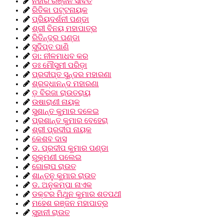
ନିହାର ରଞ୍ଜନ ସାବତ
ରିତିକା ପଟ୍ଟନାୟକ
ପ୍ରିୟଦର୍ଶନୀ ପଣ୍ଡା
ଶ୍ରୀ ବିନୟ ମହାପାତ୍ର
ରିତିନ୍ଦ୍ର ପଣ୍ଡା
ସୁଦିପ୍ତ ପାଣି
ଡା: ନୀଳମାଧବ କର
ଡଃ ମୌସୁମୀ ପରିଡ଼ା
ପ୍ରଦୀପ୍ତ ସୁନ୍ଦର ମହାରଣା
ଶ୍ରଦ୍ଧାନନ୍ଦ ମହାରଣା
ଡ଼ ବିରଜା ରାଉତରାୟ
ଉଷାରାଣୀ ନାୟକ
ସୁଶାନ୍ତ କୁମାର ଦଳେଇ
ପ୍ରଶାନ୍ତ କୁମାର ବେହେରା
ଶ୍ରୀ ପ୍ରଦୀପ ନାୟକ
କେଶବ ଦାସ
ଡ. ପ୍ରଦୀପ କୁମାର ପଣ୍ଡା
ରୁକ୍ମଣୀ ପଲେଇ
ଗୋଲାପ ରାଉତ
ଶାନ୍ତନୁ କୁମାର ରାଉତ
ଡ. ଅନୁକମ୍ପା ନାଏକ
ଡକ୍ଟର ମିଥୁନ କୁମାର ଶତପଥୀ
ମହେଶ ରଞ୍ଜନ ମହାପାତ୍ର
ସୁହାନୀ ରାଉତ