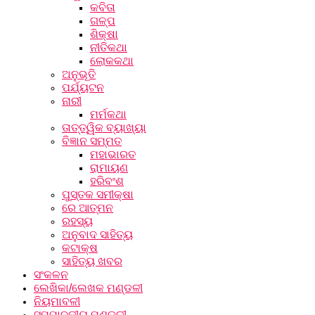
କବିତା
ଗଳ୍ପ
ଶିକ୍ଷା
ନୀତିକଥା
ଲୋକକଥା
ଅନୁଭୂତି
ପର୍ଯ୍ୟଟନ
ନାରୀ
ମର୍ମକଥା
ତାତ୍ତ୍ୱିକ ବ୍ୟାଖ୍ୟା
ବିଜ୍ଞାନ ସମ୍ମତ
ମହାଭାରତ
ରାମାୟଣ
ହରିବଂଶ
ପୁସ୍ତକ ସମୀକ୍ଷା
ରେ ଆତ୍ମନ
ରହସ୍ୟ
ଅନୁବାଦ ସାହିତ୍ୟ
କଟାକ୍ଷ
ସାହିତ୍ୟ ଖବର
ସଂକଳନ
ଲେଖିକା/ଲେଖକ ମଣ୍ଡଳୀ
ନିୟମାବଳୀ
ସମ୍ପାଦକୀୟ ମଣ୍ଡଳୀ