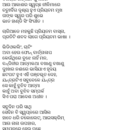
ଆଉ ଆକାଶର ସ୍ୱଚ୍ଛ ନୀଳିମାରେ
ଚତୁଃର୍ଦିଗ ଦୃଶ୍ୟ ହୁଏ ପ୍ରିୟତମ ମୂଖ
ତାଙ୍କ ସ୍ୱର ପରି ଶୁଭେ
ଭାତ ହାଣ୍ଡି ସିଂ ସିଂଗୀତ ।
ଚାରିଆଡେ ମହକୁଛି ପ୍ରିୟତମ ବାସ୍ନା,
ପ୍ରତିଟି ଶବଦ ଲାଗେ ପ୍ରିୟତମ ଭାଷା ।
ଭିଡିଓକଲିଂ, ଚାଟିଂ
ଅବା ହେଉ ଫୋନ୍‌ ବାର୍ତ୍ତାଳାପ
କେଉଁଥିରେ ବୁଝେ ନାହିଁ ମନ,
ବନ୍ଦିନୀର ଆତ୍ମକଥା ବଖାଣୁ ବଖାଣୁ
ଦୁଃଖର ନଈରେ ଭାସିଯାଏ ହୃଦୟ
ଛଟପଟ ହୁଏ ଏହି ପଞ୍ଚଭୂତ ଦେହ,
ଯନ୍ତ୍ରଟିଏ ସବୁବେଳେ ଯନ୍ତ୍ର
ସେ କାହୁଁ ବୁଝିବ ଆତ୍ମା
କାହୁଁ ଅବା ବୁଝିବ ସମ୍ପର୍କ
ସିଏ ପରା ଆଦେଶ ଅଧୀନ ।
ସବୁଦିନ ପରି ସାଥି
ସେଦିନ ବି ସ୍ୱପ୍ନରେ ଆସିଲ
ହାତେ ଧରି ଚକୋଲେଟ୍‌, ଆଇସକ୍ରିମ୍‌
ଆଉ ନାନା ଉପହାର,
ସ୍ୱପ୍ନରେ ହେଉ ପଛେ