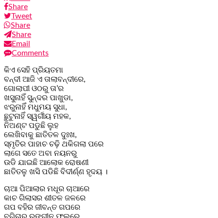
Share
Tweet
Share
Share
Email
Comments
କିଏ ସେହି ପ୍ରିୟତମା
ବନ୍ଦୀ ଆଜି ଏ ତାଲାବନ୍ଦୀରେ,
ଗୋଲାପୀ ଓଠରୁ ତା’ର
ଖସୁନାହିଁ ସୁନ୍ଦର ପାଖୁଡା,
ଝରୁନାହିଁ ମଧୁମୟ ସୁଧା,
ଛୁଟୁନାହିଁ ସ୍ୱର୍ଗୀୟ ମହକ,
ନିଅଣ୍ଟ ପଡୁଛି ଲୁହ
ଲେଖିବାକୁ ଛାତିତଳ ଦୁଃଖ,
ସ୍ମୃତିର ପାହାଚ ଚଢ଼ି ଥକିଗଲା ପରେ
ଲାଗେ ସତେ ଅବା ନୟନରୁ
ଉଡି ଯାଇଛି ଆଲୋକ ରୋଷଣୀ
ଛାତିତଳୁ ଖସି ପଡିଛି ବିଦୀର୍ଣ୍ଣ ହୃଦୟ ।
ଚାଆ ପିଆଲାର ମଧୂର ଚାଆରେ
କାଚ ଗିଲାସର ଶୀତଳ ଜଳରେ
ଗପ ବହିର ଜୀବନ୍ତ ଗପରେ
ବଗିଚାର ରଙ୍ଗୀନ ଫୁଲରେ