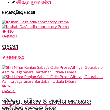
ସୌଜନ୍ୟ କୁମାର ପରିଡା
ଲୋକପ୍ରିୟ ଲେଖା
410
ଅଣୁଗଳ୍ପ
ପ୍ରେମ
କେଶବ ଦାସ
365
ପ୍ରବନ୍ଧ
ଐତିହ୍ୟ, ଗୌରବ ଓ ଅସ୍ମିତା ଜାଗରଣର
ବାର୍ତ୍ତାବହ ଉତ୍କଳ ଦିବସ