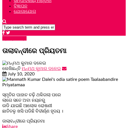
ସମ୍ପାଦକୀୟ ମଣ୍ଡଳୀ
ବିଜ୍ଞାପନ
ଯୋଗାଯୋଗ
ବ୍ୟଙ୍ଗଗଳ୍ପ
ତାଲାବନ୍ଦୀରେ ପ୍ରିୟତମା
ଲେଖିଛନ୍ତି
ମନ୍ମଥ କୁମାର ଦଳେଇ
July 10, 2020
ସ୍ମୃତିର ପାହାଚ ଚଢ଼ି ଥକିଗଲା ପରେ
ଲାଗେ ସତେ ଅବା ନୟନରୁ
ଉଡି ଯାଇଛି ଆଲୋକ ରୋଷଣୀ
ଛାତିତଳୁ ଖସି ପଡିଛି ବିଦୀର୍ଣ୍ଣ ହୃଦୟ ।
ତାଲାବନ୍ଦୀରେ ପ୍ରିୟତମା
Share