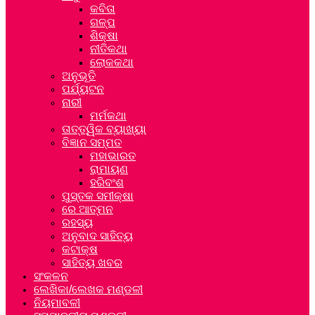
କବିତା
ଗଳ୍ପ
ଶିକ୍ଷା
ନୀତିକଥା
ଲୋକକଥା
ଅନୁଭୂତି
ପର୍ଯ୍ୟଟନ
ନାରୀ
ମର୍ମକଥା
ତାତ୍ତ୍ୱିକ ବ୍ୟାଖ୍ୟା
ବିଜ୍ଞାନ ସମ୍ମତ
ମହାଭାରତ
ରାମାୟଣ
ହରିବଂଶ
ପୁସ୍ତକ ସମୀକ୍ଷା
ରେ ଆତ୍ମନ
ରହସ୍ୟ
ଅନୁବାଦ ସାହିତ୍ୟ
କଟାକ୍ଷ
ସାହିତ୍ୟ ଖବର
ସଂକଳନ
ଲେଖିକା/ଲେଖକ ମଣ୍ଡଳୀ
ନିୟମାବଳୀ