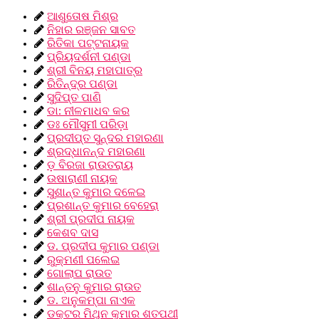
ଆଶୁତୋଷ ମିଶ୍ର
ନିହାର ରଞ୍ଜନ ସାବତ
ରିତିକା ପଟ୍ଟନାୟକ
ପ୍ରିୟଦର୍ଶନୀ ପଣ୍ଡା
ଶ୍ରୀ ବିନୟ ମହାପାତ୍ର
ରିତିନ୍ଦ୍ର ପଣ୍ଡା
ସୁଦିପ୍ତ ପାଣି
ଡା: ନୀଳମାଧବ କର
ଡଃ ମୌସୁମୀ ପରିଡ଼ା
ପ୍ରଦୀପ୍ତ ସୁନ୍ଦର ମହାରଣା
ଶ୍ରଦ୍ଧାନନ୍ଦ ମହାରଣା
ଡ଼ ବିରଜା ରାଉତରାୟ
ଉଷାରାଣୀ ନାୟକ
ସୁଶାନ୍ତ କୁମାର ଦଳେଇ
ପ୍ରଶାନ୍ତ କୁମାର ବେହେରା
ଶ୍ରୀ ପ୍ରଦୀପ ନାୟକ
କେଶବ ଦାସ
ଡ. ପ୍ରଦୀପ କୁମାର ପଣ୍ଡା
ରୁକ୍ମଣୀ ପଲେଇ
ଗୋଲାପ ରାଉତ
ଶାନ୍ତନୁ କୁମାର ରାଉତ
ଡ. ଅନୁକମ୍ପା ନାଏକ
ଡକ୍ଟର ମିଥୁନ କୁମାର ଶତପଥୀ