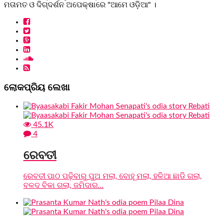
ମତାମତ ଓ ଦିଗ୍ଦର୍ଶନ ଅପେକ୍ଷାରେ "ଆମେ ଓଡ଼ିଆ" ।
ଲୋକପ୍ରିୟ ଲେଖା
45.1K
4
ରେବତୀ
ରେବତୀ ପାଠ ପଢ଼ିବାରୁ ପୁଅ ମଲା, ବୋହୂ ମଲା, ହଳିଆ ଛାଡି ଗଲା,
ବଳଦ ବିକା ଗଲା, ଜମିଦାର...