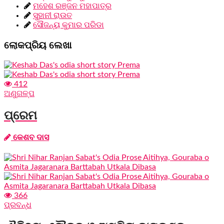
ମହେଶ ରଞ୍ଜନ ମହାପାତ୍ର
ସୁହାନୀ ରାଉତ
ସୌଜନ୍ୟ କୁମାର ପରିଡା
ଲୋକପ୍ରିୟ ଲେଖା
412
ଅଣୁଗଳ୍ପ
ପ୍ରେମ
କେଶବ ଦାସ
366
ପ୍ରବନ୍ଧ