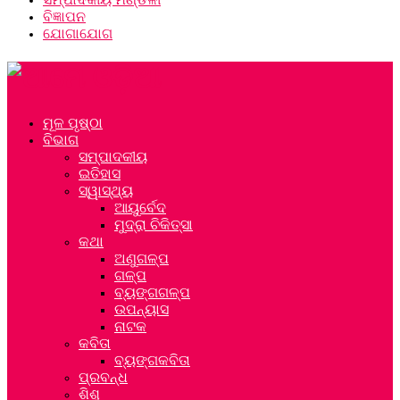
ବିଜ୍ଞାପନ
ଯୋଗାଯୋଗ
ମୂଳ ପୃଷ୍ଠା
ବିଭାଗ
ସମ୍ପାଦକୀୟ
ଇତିହାସ
ସ୍ୱାସ୍ଥ୍ୟ
ଆୟୁର୍ବେଦ
ମୁଦ୍ରା ଚିକିତ୍ସା
କଥା
ଅଣୁଗଳ୍ପ
ଗଳ୍ପ
ବ୍ୟଙ୍ଗଗଳ୍ପ
ଉପନ୍ୟାସ
ନାଟକ
କବିତା
ବ୍ୟଙ୍ଗକବିତା
ପ୍ରବନ୍ଧ
ଶିଶୁ