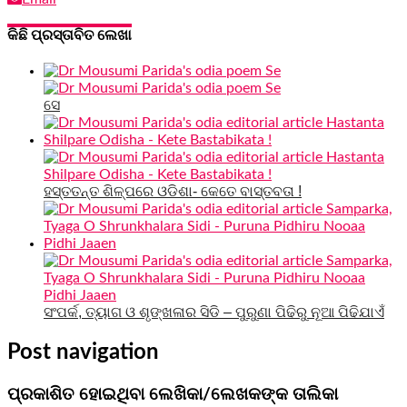
କିଛି ପ୍ରସ୍ତାବିତ ଲେଖା
ସେ
ହସ୍ତତନ୍ତ ଶିଳ୍ପରେ ଓଡିଶା- କେତେ ବାସ୍ତବତା !
ସଂପର୍କ, ତ୍ୟାଗ ଓ ଶୃଙ୍ଖଳାର ସିଡି – ପୁରୁଣା ପିଢିରୁ ନୂଆ ପିଢିଯାଏଁ
Post navigation
ପ୍ରକାଶିତ ହୋଇଥିବା ଲେଖିକା/ଲେଖକଙ୍କ ତାଲିକା