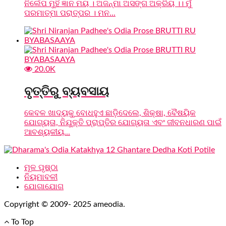
ନିର୍ଲେପ ମୁହିଁ ଜ୍ଞାନ ମୟ । ଅଜନ୍ମା ଅସଙ୍ଗ ଅକ୍ରିୟ ।। ମୁଁ
ପରମାତ୍ମା ପରାତ୍ପର । ମନ...
20.0K
ବୃତ୍ତିରୁ ବ୍ୟବସାୟ
କେବଳ ଖାଦ୍ୟକୁ ବୋଧହୁଏ ଛାଡ଼ିଦେଲେ, ଶିକ୍ଷା, ବୈଷୟିକ
ଯୋଗ୍ୟତା, ନିଯୁକ୍ତି ପ୍ରାପ୍ତିର ଯୋଗ୍ୟତା ଏବଂ ଜୀବନଧାରଣ ପାଇଁ
ଆବଶ୍ୟକୀୟ...
ମୂଳ ପୃଷ୍ଠା
ନିୟମାବଳୀ
ଯୋଗାଯୋଗ
Copyright © 2009- 2025 ameodia.
To Top