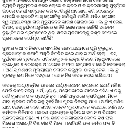
ଦୁର୍ବଳ ମାନସିକତା ଦେଖନ୍ତୁ- କୌଣସି ଡାକ୍ତରଖାନାରେ କେହି ରୋଗୀ
ବ୍ୟକ୍ତି ମୃତ୍ୟୁବରଣ କଲେ ଲୋକେ ଡାକ୍ତର ଓ ଡାକ୍ତରଖାନାକୁ ମୁହୂର୍ତ୍ତକ
ଭିତରେ ଦୋଷୀ ସାବ୍ୟସ୍ତ କରି ଭାଂଗିରୁଜି ଛାରଖାର୍ କରି ଦେଉଛନ୍ତି
ଯେପରି ଡାକ୍ତରଟି ଖାସ୍ ରୋଗୀଟିକୁ ଜାଣିଶୁଣି ମାରିଛି! ଯଦିଓ ରୋଗୀର
ସ୍ୱାସ୍ଥ୍ୟାବସ୍ଥା ତାର ମୃତ୍ୟୁଜନିତ କାରଣ ହୋଇପାରେ । କିନ୍ତୁ ଏ ରେଳ,
ବିମାନ, ବସ୍ ଦୁର୍ଘଟଣାଗୁଡିକରେ କାହିଁକି ଲୋକମାନେ ସେତିକି ସଚେତନ
ନୁହନ୍ତି? ତାର ପ୍ରଚ୍ଛଦରେ ଥିବା ଖଳନାୟକମାନଙ୍କୁ ଦଣ୍ଡ ଦେବାରେ
ପ୍ରଶାସନର କାର୍ପଣ୍ୟ କାହିଁକି?
ଦୁଃଖର କଥା ଏ ନିକଟରେ ସାମାଜିକ ଗଣମାଧ୍ୟମରେ ଘୂରି ବୁଲୁଥିବା
ଶ୍ଳେଷାତ୍ମକ କଥାଟି ଆହୁରି ବିଚଳିତ କରେ ଯାହାର ଅର୍ଥ ହେଲା – ବସ୍
ଦୁର୍ଘଟଣାରେ ମୃତକଙ୍କ ପରିବାରକୁ ୨-୫ ଲକ୍ଷ ଭିତରେ ମିଳୁଥିବାବେଳେ
ଟ୍ରେନ୍‌ରେ ୫-୧୦ଲକ୍ଷ ଓ ଏଥରକ ତ ଟାଟା କମ୍ପାନୀ ୧ କୋଟି ଦେଇଦେଲା
। ଅର୍ଥାତ୍ ମଣିଷର ମୂଲ୍ୟାୟନ ଚଳାଚଳ କରୁଥିବା ଯାନକୁ ନେଇ । କିନ୍ତୁ
ମୃତକକୁ କଣ ମିଳେ ଏସବୁରେ ? ସେ ତ ନିଜ ଜୀବନ ହରାଇ ସାରିଥାଏ !
ଜୀବନକୁ ଆଧ୍ୟାତ୍ମିକ ଭାବରେ ପର୍ଯ୍ୟାଲୋଚନା କରାଗଲେ ଯେଉଁ ମଣିଷ
ଯେଉଁ ଭାବେ ସତ୍ୟ ,ଧର୍ମ, ନ୍ୟାୟ, ପରୋପକାରର ଯାନରେ ବସିଥାଏ ତାକୁ
ସେହି ମୁତାବକ ଫଳ ପ୍ରାପ୍ତି ହୁଏ । ସେହି ଅନୁସାରେ କ୍ଷତିପୂରଣ ମିଳେ
ଯାହା ମୃତକର ପରିବାରକୁ ନୁହେଁ ସିଧା ମୃତକ ନିକଟକୁ ଯାଏ । ଅର୍ଥାତ୍ ମଣିଷ
ଯାହା ରୋଜଗାର କରେ ତାହାର ବାସ୍ତବ ମୂଲ୍ୟାଙ୍କନ କରାଯାଇ ସେହିମତେ
କର୍ମଫଳ ମିଳିଥାଏ । କାରଣ ପ୍ରତ୍ୟେକ କ୍ରିୟାର ସମାନ ଓ ବିପରୀତ
ପ୍ରତିକ୍ରିୟା ରହିଥାଏ । ବିଷ ଗଛଟିଏ ଲଗାଇଲେ କେବଳ ବିଷ ଫଳ
ମିଳେନା ଅସରନ୍ତି ବିଷ ବୀଜ ବି ମିଳେ । ସେହିପରି ଭଲ କର୍ମର ଫଳ ବି