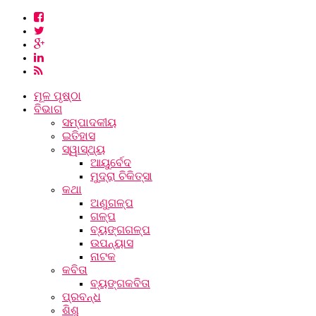
ମୂଳ ପୃଷ୍ଠା
ବିଭାଗ
ସମ୍ପାଦକୀୟ
ଇତିହାସ
ସ୍ୱାସ୍ଥ୍ୟ
ଆୟୁର୍ବେଦ
ମୁଦ୍ରା ଚିକିତ୍ସା
କଥା
ଅଣୁଗଳ୍ପ
ଗଳ୍ପ
ବ୍ୟଙ୍ଗଗଳ୍ପ
ଉପନ୍ୟାସ
ନାଟକ
କବିତା
ବ୍ୟଙ୍ଗକବିତା
ପ୍ରବନ୍ଧ
ଶିଶୁ