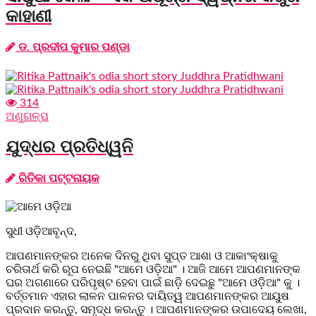
କାହାଣୀ
ଡ. ପ୍ରଦୀପ କୁମାର ପଣ୍ଡା
314
ଅଣୁଗଳ୍ପ
ଯୁଦ୍ଧର ପ୍ରତିଧ୍ୱନି
ରିତିକା ପଟ୍ଟନାୟକ
ସୁଧୀ ଓଡ଼ିଆବୃନ୍ଦ,
ଆପଣମାନଙ୍କର ଅନେକ ଦିନରୁ ଥିବା ସୁପ୍ତ ଆଶା ଓ ଆକାଂକ୍ଷାକୁ
ଚରିତାର୍ଥ କରି ରୂପ ନେଇଛି "ଆମେ ଓଡ଼ିଆ" । ଆଜି ଆମେ ଆପଣମାନଙ୍କ
ଘର ଅଗଣାରେ ପରିପୃଷ୍ଟ ହେବା ପାଇଁ ଛାଡ଼ି ଦେଇଛୁ "ଆମେ ଓଡ଼ିଆ" କୁ ।
ବର୍ତ୍ତମାନ ଏହାର ଲାଳନ ପାଳନର ଦାୟିତ୍ୱ ଆପଣମାନଙ୍କର ଆୟୁଷ
ପ୍ରଦାନ କରନ୍ତୁ, ସମୃଦ୍ଧ କରନ୍ତୁ । ଆପଣମାନଙ୍କର ଉପାଦେୟ ଲେଖା,