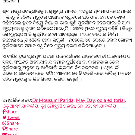
ଅନେକ ।
ଶ୍ରୀମଦ୍ଭଗବଦ୍‌ଗୀତାକୁ ଅକ୍ଷୁଣ୍ଣ ପାଇବା ଏସବୁର ପ୍ରମାଣ ହୋଇପାରେ
। କିନ୍ତୁ ହଁ ଜୀବନ ମୃତ୍ୟୁର ଅଭାବିତ ସ୍ଥିତିରେ ପଡିଯାଇ ମେ ଡେ ବୋଲି
କହିଦେଲେ ହୁଏତ ବିଶ୍ୱ ନିୟନ୍ତା ଡାକ ଶୁଣି ପୁନର୍ଜୀବନ ଦେଇପାରନ୍ତି ଅବା
ମୃତ୍ୟୁପଥକୁ ସୁଗମ କରିଦେଇପାରନ୍ତି । ଜୀବନ ଥିଲେ ମୃତ୍ୟୁ ରହିଛି । କିନ୍ତୁ
ସେ ମୃତ୍ୟୁପଥ ବି କୁସୁମିତ ହେବା ଆବଶ୍ୟକ । ଏତେ କଠୋର ନିର୍ମମ
ନହୋଇ ଶାନ୍ତ ଶୀତଳ ହେବା ଜରୁରୀ । ନହେଲେ ୪ଟି ଦେଶର ଲୋକ ଗୋଟିଏ
ଦୁର୍ଘଟଣାରେ ସମାନ ସ୍ଥିତିରେ ମୃତ୍ୟୁ ବରଣ କରିନଥାନ୍ତେ ।
ଏ ବର୍ଷର ଦୁଇ ପ୍ରମୁଖ ଘଟଣା ପହେଲଗାଁବର ଆତଙ୍କବାଦୀ ଆକ୍ରମଣ ଓ
ସଦ୍ୟ ସଂଘଟିତ ଅହମଦାବାଦ ବିମାନ ଦୁର୍ଘଟଣା ବା ବାହାନଗାର ରେଳ
ଦୁର୍ଘଟଣାରୁ ଅନୁମେୟ ଆଜିକାଲି ଭ୍ରମଣ ବିପଦଜ୍ଜନକ । ଏଥିପାଇଁ
ସରକାର ସଚେତନ ହେବା ସହିତ ଆମେମାନେ ବି ସତର୍କ ହେବା ଉଚିତ୍ । ଜୀବନ
ସହିତ ମୃତ୍ୟୁରୁ ବି କିଛି ଶିକ୍ଷା କରିବା ଜରୁରୀ ।
ସମ୍ପର୍କିତ ଶବ୍ଦ:
Dr Mousumi Parida
,
May Day
,
odia editorial
,
ଓଡ଼ିଆ ସମ୍ପାଦକୀୟ
,
ଡ଼ଃ ମୌସୁମୀ ପରିଡ଼ା
,
ମେ ଡେ
,
ସମ୍ପାଦକୀୟ
Share
Tweet
Share
Share
Email