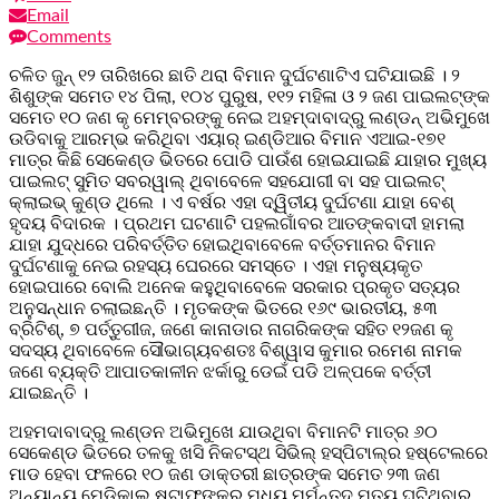
Email
Comments
ଚଳିତ ଜୁନ୍ ୧୨ ତାରିଖରେ ଛାତି ଥରା ବିମାନ ଦୁର୍ଘଟଣାଟିଏ ଘଟିଯାଇଛି । ୨
ଶିଶୁଙ୍କ ସମେତ ୧୪ ପିଲା, ୧୦୪ ପୁରୁଷ, ୧୧୨ ମହିଳା ଓ ୨ ଜଣ ପାଇଲଟ୍‌ଙ୍କ
ସମେତ ୧୦ ଜଣ କୃ ମେମ୍ବରଙ୍କୁ ନେଇ ଅହମ୍‌ଦାବାଦ୍‌ରୁ ଲଣ୍ଡନ୍ ଅଭିମୁଖେ
ଉଡିବାକୁ ଆରମ୍ଭ କରିଥିବା ଏୟାର୍ ଇଣ୍ଡିଆର ବିମାନ ଏଆଇ-୧୭୧
ମାତ୍ର କିଛି ସେକେଣ୍ଡ ଭିତରେ ପୋଡି ପାଉଁଶ ହୋଇଯାଇଛି ଯାହାର ମୁଖ୍ୟ
ପାଇଲଟ୍ ସୁମିତ ସବରୱାଲ୍ ଥିବାବେଳେ ସହଯୋଗୀ ବା ସହ ପାଇଲଟ୍
କ୍ଲାଇଭ୍ କୁଣ୍ଡ ଥିଲେ । ଏ ବର୍ଷର ଏହା ଦ୍ୱିତୀୟ ଦୁର୍ଘଟଣା ଯାହା ବେଶ୍
ହୃଦୟ ବିଦାରକ । ପ୍ରଥମ ଘଟଣାଟି ପହଲଗାଁବର ଆତଙ୍କବାଦୀ ହାମଲା
ଯାହା ଯୁଦ୍ଧରେ ପରିବର୍ତ୍ତିତ ହୋଇଥିବାବେଳେ ବର୍ତ୍ତମାନର ବିମାନ
ଦୁର୍ଘଟଣାକୁ ନେଇ ରହସ୍ୟ ଘେରରେ ସମସ୍ତେ । ଏହା ମନୁଷ୍ୟକୃତ
ହୋଇପାରେ ବୋଲି ଅନେକ କହୁଥିବାବେଳେ ସରକାର ପ୍ରକୃତ ସତ୍ୟର
ଅନୁସନ୍ଧାନ ଚଲାଇଛନ୍ତି । ମୃତକଙ୍କ ଭିତରେ ୧୬୯ ଭାରତୀୟ, ୫୩
ବ୍ରିଟିଶ୍, ୭ ପର୍ତ୍ତୁଗୀଜ, ଜଣେ କାନାଡାର ନାଗରିକଙ୍କ ସହିତ ୧୨ଜଣ କୃ
ସଦସ୍ୟ ଥିବାବେଳେ ସୌଭାଗ୍ୟବଶତଃ ବିଶ୍ୱାସ କୁମାର ରମେଶ ନାମକ
ଜଣେ ବ୍ୟକ୍ତି ଆପାତକାଳୀନ ଝର୍କାରୁ ଡେଇଁ ପଡି ଅଳ୍ପକେ ବର୍ତ୍ତୀ
ଯାଇଛନ୍ତି ।
ଅହମଦାବାଦ୍‌ରୁ ଲଣ୍ଡନ ଅଭିମୁଖେ ଯାଉଥିବା ବିମାନଟି ମାତ୍ର ୬୦
ସେକେଣ୍ଡ ଭିତରେ ତଳକୁ ଖସି ନିକଟସ୍ଥ ସିଭିଲ୍ ହସ୍ପିଟାଲ୍‌ର ହଷ୍ଟେଲରେ
ମାଡ ହେବା ଫଳରେ ୧୦ ଜଣ ଡାକ୍ତରୀ ଛାତ୍ରଙ୍କ ସମେତ ୨୩ ଜଣ
ଅନ୍ୟାନ୍ୟ ମେଡିକାଲ୍ ଷ୍ଟାଫ୍‌ଙ୍କର ମଧ୍ୟ ମର୍ମନ୍ତୁଦ ମୃତ୍ୟୁ ଘଟିଥିବାର