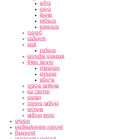
କବିତା
ଗଳ୍ପ
ଶିକ୍ଷା
ନୀତିକଥା
ଲୋକକଥା
ଅନୁଭୂତି
ପର୍ଯ୍ୟଟନ
ନାରୀ
ମର୍ମକଥା
ତାତ୍ତ୍ୱିକ ବ୍ୟାଖ୍ୟା
ବିଜ୍ଞାନ ସମ୍ମତ
ମହାଭାରତ
ରାମାୟଣ
ହରିବଂଶ
ପୁସ୍ତକ ସମୀକ୍ଷା
ରେ ଆତ୍ମନ
ରହସ୍ୟ
ଅନୁବାଦ ସାହିତ୍ୟ
କଟାକ୍ଷ
ସାହିତ୍ୟ ଖବର
ସଂକଳନ
ଲେଖିକା/ଲେଖକ ମଣ୍ଡଳୀ
ନିୟମାବଳୀ
ସମ୍ପାଦକୀୟ ମଣ୍ଡଳୀ