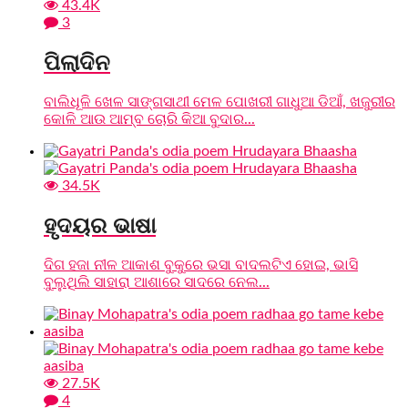
43.4K
3
ପିଲାଦିନ
ବାଲିଧୂଳି ଖେଳ ସାଙ୍ଗସାଥୀ ମେଳ ପୋଖରୀ ଗାଧୁଆ ଡିଆଁ, ଖଜୁରୀର
କୋଳି ଆଉ ଆମ୍ବ ଚୋରି କିଆ ବୁଦାର...
34.5K
ହୃଦୟର ଭାଷା
ଦିଗ ହଜା ନୀଳ ଆକାଶ ବୁକୁରେ ଭସା ବାଦଲଟିଏ ହୋଇ, ଭାସି
ବୁଲୁଥିଲି ସାହାରା ଆଶାରେ ସାଦରେ ନେଲ...
27.5K
4