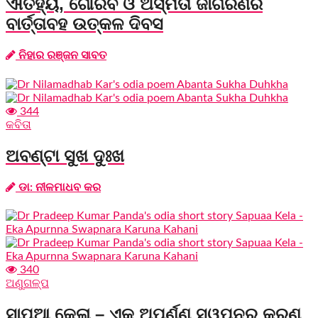
ଐତିହ୍ୟ, ଗୌରବ ଓ ଅସ୍ମିତା ଜାଗରଣର
ବାର୍ତ୍ତାବହ ଉତ୍କଳ ଦିବସ
ନିହାର ରଞ୍ଜନ ସାବତ
344
କବିତା
ଅବଣ୍ଟା ସୁଖ ଦୁଃଖ
ଡା: ନୀଳମାଧବ କର
340
ଅଣୁଗଳ୍ପ
ସାପୁଆ କେଳା – ଏକ ଅପୂର୍ଣ୍ଣ ସ୍ୱପ୍ନର କରୁଣ