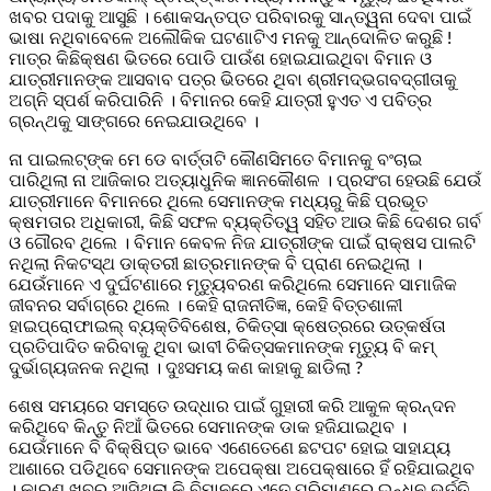
ଖବର ପଦାକୁ ଆସୁଛି । ଶୋକସନ୍ତପ୍ତ ପରିବାରକୁ ସାନ୍ତ୍ୱନା ଦେବା ପାଇଁ
ଭାଷା ନଥିବାବେଳେ ଅଲୌକିକ ଘଟଣାଟିଏ ମନକୁ ଆନ୍ଦୋଳିତ କରୁଛି !
ମାତ୍ର କିଛିକ୍ଷଣ ଭିତରେ ପୋଡି ପାଉଁଶ ହୋଇଯାଇଥିବା ବିମାନ ଓ
ଯାତ୍ରୀମାନଙ୍କ ଆସବାବ ପତ୍ର ଭିତରେ ଥିବା ଶ୍ରୀମଦ୍ଭଗବଦ୍‌ଗୀତାକୁ
ଅଗ୍ନି ସ୍ପର୍ଶ କରିପାରିନି । ବିମାନର କେହି ଯାତ୍ରୀ ହୁଏତ ଏ ପବିତ୍ର
ଗ୍ରନ୍ଥକୁ ସାଙ୍ଗରେ ନେଇଯାଉଥିବେ ।
ନା ପାଇଲଟ୍‌ଙ୍କ ମେ ଡେ ବାର୍ତ୍ତାଟି କୌଣସିମତେ ବିମାନକୁ ବଂଚାଇ
ପାରିଥିଲା ନା ଆଜିକାର ଅତ୍ୟାଧୁନିକ ଜ୍ଞାନକୌଶଳ । ପ୍ରସଂଗ ହେଉଛି ଯେଉଁ
ଯାତ୍ରୀମାନେ ବିମାନରେ ଥିଲେ ସେମାନଙ୍କ ମଧ୍ୟରୁ କିଛି ପ୍ରଭୂତ
କ୍ଷମତାର ଅଧିକାରୀ, କିଛି ସଫଳ ବ୍ୟକ୍ତିତ୍ୱ ସହିତ ଆଉ କିଛି ଦେଶର ଗର୍ବ
ଓ ଗୌରବ ଥିଲେ । ବିମାନ କେବଳ ନିଜ ଯାତ୍ରୀଙ୍କ ପାଇଁ ରାକ୍ଷସ ପାଲଟି
ନଥିଲା ନିକଟସ୍ଥ ଡାକ୍ତରୀ ଛାତ୍ରମାନଙ୍କ ବି ପ୍ରାଣ ନେଇଥିଲା ।
ଯେଉଁମାନେ ଏ ଦୁର୍ଘଟଣାରେ ମୃତ୍ୟୁବରଣ କରିଥିଲେ ସେମାନେ ସାମାଜିକ
ଜୀବନର ସର୍ବାଗ୍ରେ ଥିଲେ । କେହି ରାଜନୀତିଜ୍ଞ, କେହି ବିତ୍ତଶାଳୀ
ହାଇପ୍ରୋଫାଇଲ୍ ବ୍ୟକ୍ତିବିଶେଷ, ଚିକିତ୍ସା କ୍ଷେତ୍ରରେ ଉତ୍କର୍ଷତା
ପ୍ରତିପାଦିତ କରିବାକୁ ଥିବା ଭାବୀ ଚିକିତ୍ସକମାନଙ୍କ ମୃତ୍ୟୁ ବି କମ୍
ଦୁର୍ଭାଗ୍ୟଜନକ ନଥିଲା । ଦୁଃସମୟ କଣ କାହାକୁ ଛାଡିଲା ?
ଶେଷ ସମୟରେ ସମସ୍ତେ ଉଦ୍ଧାର ପାଇଁ ଗୁହାରୀ କରି ଆକୁଳ କ୍ରନ୍ଦନ
କରିଥିବେ କିନ୍ତୁ ନିଆଁ ଭିତରେ ସେମାନଙ୍କ ଡାକ ହଜିଯାଇଥିବ ।
ଯେଉଁମାନେ ବି ବିକ୍ଷିପ୍ତ ଭାବେ ଏଣେତେଣେ ଛଟପଟ ହୋଇ ସାହାଯ୍ୟ
ଆଶାରେ ପଡିଥିବେ ସେମାନଙ୍କ ଅପେକ୍ଷା ଅପେକ୍ଷାରେ ହିଁ ରହିଯାଇଥିବ
। କାରଣ ଖବର ଆସିଥିଲା କି ବିମାନରେ ଏତେ ପରିମାଣରେ ଇନ୍ଧନ ଭର୍ତ୍ତି