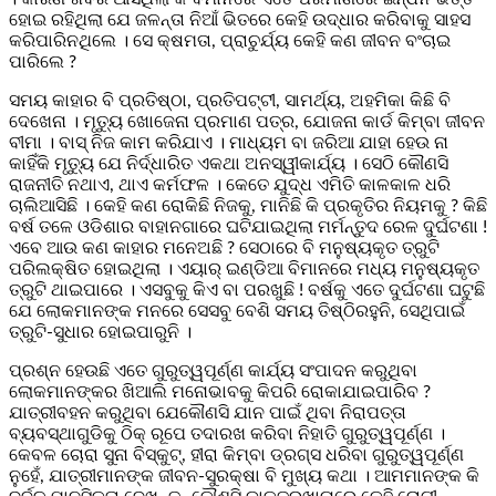
ହୋଇ ରହିଥିଲା ଯେ ଜଳନ୍ତା ନିଆଁ ଭିତରେ କେହି ଉଦ୍ଧାର କରିବାକୁ ସାହସ
କରିପାରିନଥିଲେ । ସେ କ୍ଷମତା, ପ୍ରାଚୁର୍ଯ୍ୟ କେହି କଣ ଜୀବନ ବଂଚାଇ
ପାରିଲେ ?
ସମୟ କାହାର ବି ପ୍ରତିଷ୍ଠା, ପ୍ରତିପଟ୍ଟୀ, ସାମର୍ଥ୍ୟ, ଅହମିକା କିଛି ବି
ଦେଖେନା । ମୃତ୍ୟୁ ଖୋଜେନା ପ୍ରମାଣ ପତ୍ର, ଯୋଜନା କାର୍ଡ କିମ୍ବା ଜୀବନ
ବୀମା । ବାସ୍ ନିଜ କାମ କରିଯାଏ । ମାଧ୍ୟମ ବା ଜରିଆ ଯାହା ହେଉ ନା
କାହିଁକି ମୃତ୍ୟୁ ଯେ ନିର୍ଦ୍ଧାରିତ ଏକଥା ଅନସ୍ୱୀକାର୍ଯ୍ୟ । ସେଠି କୌଣସି
ରାଜନୀତି ନଥାଏ, ଥାଏ କର୍ମଫଳ । କେତେ ଯୁଦ୍ଧ ଏମିତି କାଳକାଳ ଧରି
ଚାଲିଆସିଛି । କେହି କଣ ରୋକିଛି ନିଜକୁ, ମାନିଛି କି ପ୍ରକୃତିର ନିୟମକୁ ? କିଛି
ବର୍ଷ ତଳେ ଓଡିଶାର ବାହାନଗାରେ ଘଟିଯାଇଥିଲା ମର୍ମନ୍ତୁଦ ରେଳ ଦୁର୍ଘଟଣା !
ଏବେ ଆଉ କଣ କାହାର ମନେଅଛି ? ସେଠାରେ ବି ମନୁଷ୍ୟକୃତ ତ୍ରୁଟି
ପରିଲକ୍ଷିତ ହୋଇଥିଲା । ଏୟାର୍ ଇଣ୍ଡିଆ ବିମାନରେ ମଧ୍ୟ ମନୁଷ୍ୟକୃତ
ତ୍ରୁଟି ଥାଇପାରେ । ଏସବୁକୁ କିଏ ବା ପରଖୁଛି ! ବର୍ଷକୁ ଏତେ ଦୁର୍ଘଟଣା ଘଟୁଛି
ଯେ ଲୋକମାନଙ୍କ ମନରେ ସେସବୁ ବେଶି ସମୟ ତିଷ୍ଠିରହୁନି, ସେଥିପାଇଁ
ତ୍ରୁଟି-ସୁଧାର ହୋଇପାରୁନି ।
ପ୍ରଶ୍ନ ହେଉଛି ଏତେ ଗୁରୁତ୍ୱପୂର୍ଣ୍ଣ କାର୍ଯ୍ୟ ସଂପାଦନ କରୁଥିବା
ଲୋକମାନଙ୍କର ଖିଆଲି ମନୋଭାବକୁ କିପରି ରୋକାଯାଇପାରିବ ?
ଯାତ୍ରୀବହନ କରୁଥିବା ଯେକୌଣସି ଯାନ ପାଇଁ ଥିବା ନିରାପତ୍ତା
ବ୍ୟବସ୍ଥାଗୁଡିକୁ ଠିକ୍ ରୂପେ ତଦାରଖ କରିବା ନିହାତି ଗୁରୁତ୍ୱପୂର୍ଣ୍ଣ ।
କେବଳ ଚୋରା ସୁନା ବିସ୍କୁଟ୍, ହୀରା କିମ୍ବା ଡ୍ରଗ୍ସ ଧରିବା ଗୁରୁତ୍ୱପୂର୍ଣ୍ଣ
ନୁହେଁ, ଯାତ୍ରୀମାନଙ୍କ ଜୀବନ-ସୁରକ୍ଷା ବି ମୁଖ୍ୟ କଥା । ଆମମାନଙ୍କ କି