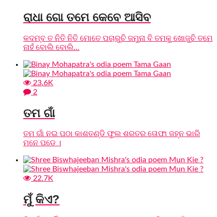
ରାଧା ଗୋ ତମେ କେବେ ଆସିବ
କଦମ୍ବ ତ ନିତି ନିତି ମୋତେ ପଚାରୁଚି ଜମୁନା ବି ତମକୁ ଖୋଜୁଚି ତମେ
ନାହଁ ବୋଲି ବୋଲି...
23.6K
2
ତମ ଗାଁ
ତମ ଗାଁ ନଇ ପଠା କାଶତଣ୍ଡି ଫୁଲ ଶରତର ତୋଫା ଜହ୍ନ ଭାରି
ମନେ ପଡେ ।
22.7K
ମୁଁ କିଏ?