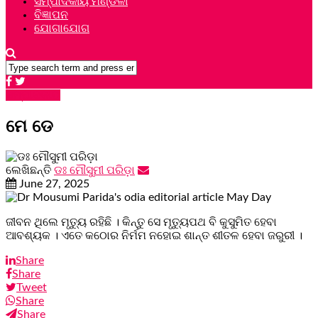
ସମ୍ପାଦକୀୟ ମଣ୍ଡଳୀ
ବିଜ୍ଞାପନ
ଯୋଗାଯୋଗ
ସମ୍ପାଦକୀୟ
ମେ ଡେ
ଲେଖିଛନ୍ତି
ଡଃ ମୌସୁମୀ ପରିଡ଼ା
June 27, 2025
ଜୀବନ ଥିଲେ ମୃତ୍ୟୁ ରହିଛି । କିନ୍ତୁ ସେ ମୃତ୍ୟୁପଥ ବି କୁସୁମିତ ହେବା
ଆବଶ୍ୟକ । ଏତେ କଠୋର ନିର୍ମମ ନହୋଇ ଶାନ୍ତ ଶୀତଳ ହେବା ଜରୁରୀ ।
Share
Share
Tweet
Share
Share