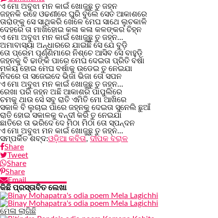
ଏ ମୋ ଅବୁଝା ମନ କାଇଁ ଖୋଜୁଛୁ ତୁ ଜହ୍ନ
ଜହ୍ନକି ରହେ ଓଢଣୀରେ ଘୁରି ବୁଲେ ସେତ ଆକାଶରେ
ତାରାଙ୍କୁ ସେ ସାଥିକରି ଖେଳେ ମେଘ ସାଥେ ଲୁଚକାଳି
ଦେହରେ ତା ମାଖିହୋଇ କଳା କଳା କଳଙ୍କର ଚିହ୍ନ
ଏ ମୋ ଅବୁଝା ମନ କାଇଁ ଖୋଜୁଛୁ ତୁ ଜହ୍ନ…
ଅମାବାସ୍ୟା ଅନ୍ଧାରରେ ଯାଇଛି ସେ ଯେ ବୁଡ଼ି
ତୋ ପ୍ରେମ ପୂର୍ଣ୍ଣିମାରେ ନିଶ୍ଚେ ଆସିବ ସେ ବାହୁଡ଼ି
ଜହ୍ନକୁ ବି ଢାଙ୍କି ପାରେ ମେଘ ଦେଇତା ପ୍ରିତି ବର୍ଷା
ମଳୟ ହୋଇ ମେଘ ବର୍ଷାକୁ ଉଡେଇ ତୁ ନେଇଯା
ନିଦରେ ତା ସଜେଇଦେ ଭିଜା ଭିଜା ତୋ ସପନ
ଏ ମୋ ଅବୁଝା ମନ କାଇଁ ଖୋଜୁଛୁ ତୁ ଜହ୍ନ…
ରେଖା ପରି ଜହ୍ନ ଅଛି ଆକାଶର ପାପୁଲିରେ
ଚମକୁ ଥାଉ ସେ ସବୁ ରାତି ଏମିତି ମୋ ଆଖିରେ
ସକାଳ ବି ଲୁଚାଇ ପାରେ ଜହ୍ନକୁ ଦେଇତା ସୁନେଲି ଛୁଆଁ
ରାତି ହୋଇ ସକାଳକୁ ବନ୍ଦୀ କରି ତୁ ନେଇଯା
ଛାତିରେ ତା ଭରିଦେ ଦେ ମିଠା ମିଠା ତୋ ସ୍ପନ୍ଦନ
ଏ ମୋ ଅବୁଝା ମନ କାଇଁ ଖୋଜୁଛୁ ତୁ ଜହ୍ନ…
ସମ୍ପର୍କିତ ଶବ୍ଦ:
ଓଡ଼ିଆ କବିତା
,
ଦୀପକ ବରାଳ
Share
Tweet
Share
Share
Email
କିଛି ପ୍ରସ୍ତାବିତ ଲେଖା
ମେଳା ଲାଗିଛି