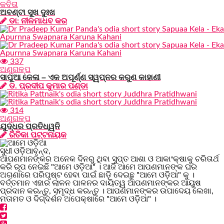
କବିତା
ଅବଣ୍ଟା ସୁଖ ଦୁଃଖ
ଡା: ନୀଳମାଧବ କର
337
ଅଣୁଗଳ୍ପ
ସାପୁଆ କେଳା – ଏକ ଅପୂର୍ଣ୍ଣ ସ୍ୱପ୍ନର କରୁଣ କାହାଣୀ
ଡ. ପ୍ରଦୀପ କୁମାର ପଣ୍ଡା
314
ଅଣୁଗଳ୍ପ
ଯୁଦ୍ଧର ପ୍ରତିଧ୍ୱନି
ରିତିକା ପଟ୍ଟନାୟକ
ସୁଧୀ ଓଡ଼ିଆବୃନ୍ଦ,
ଆପଣମାନଙ୍କର ଅନେକ ଦିନରୁ ଥିବା ସୁପ୍ତ ଆଶା ଓ ଆକାଂକ୍ଷାକୁ ଚରିତାର୍ଥ
କରି ରୂପ ନେଇଛି "ଆମେ ଓଡ଼ିଆ" । ଆଜି ଆମେ ଆପଣମାନଙ୍କ ଘର
ଅଗଣାରେ ପରିପୃଷ୍ଟ ହେବା ପାଇଁ ଛାଡ଼ି ଦେଇଛୁ "ଆମେ ଓଡ଼ିଆ" କୁ ।
ବର୍ତ୍ତମାନ ଏହାର ଲାଳନ ପାଳନର ଦାୟିତ୍ୱ ଆପଣମାନଙ୍କର ଆୟୁଷ
ପ୍ରଦାନ କରନ୍ତୁ, ସମୃଦ୍ଧ କରନ୍ତୁ । ଆପଣମାନଙ୍କର ଉପାଦେୟ ଲେଖା,
ମତାମତ ଓ ଦିଗ୍ଦର୍ଶନ ଅପେକ୍ଷାରେ "ଆମେ ଓଡ଼ିଆ" ।