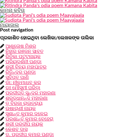
କାମନା କବିତା
ମାୟାଜାଲ
Post navigation
ପ୍ରକାଶିତ ହୋଇଥିବା ଲେଖିକା/ଲେଖକଙ୍କ ତାଲିକା
ଆଶୁତୋଷ ମିଶ୍ର
ନିହାର ରଞ୍ଜନ ସାବତ
ରିତିକା ପଟ୍ଟନାୟକ
ପ୍ରିୟଦର୍ଶନୀ ପଣ୍ଡା
ଶ୍ରୀ ବିନୟ ମହାପାତ୍ର
ରିତିନ୍ଦ୍ର ପଣ୍ଡା
ସୁଦିପ୍ତ ପାଣି
ଡା: ନୀଳମାଧବ କର
ଡଃ ମୌସୁମୀ ପରିଡ଼ା
ପ୍ରଦୀପ୍ତ ସୁନ୍ଦର ମହାରଣା
ଶ୍ରଦ୍ଧାନନ୍ଦ ମହାରଣା
ଡ଼ ବିରଜା ରାଉତରାୟ
ଉଷାରାଣୀ ନାୟକ
ସୁଶାନ୍ତ କୁମାର ଦଳେଇ
ପ୍ରଶାନ୍ତ କୁମାର ବେହେରା
ଶ୍ରୀ ପ୍ରଦୀପ ନାୟକ
କେଶବ ଦାସ
ଡ. ପ୍ରଦୀପ କୁମାର ପଣ୍ଡା