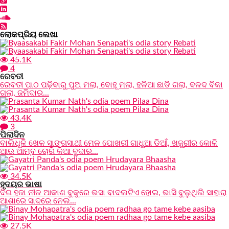
ଲୋକପ୍ରିୟ ଲେଖା
45.1K
4
ରେବତୀ
ରେବତୀ ପାଠ ପଢ଼ିବାରୁ ପୁଅ ମଲା, ବୋହୂ ମଲା, ହଳିଆ ଛାଡି ଗଲା, ବଳଦ ବିକା
ଗଲା, ଜମିଦାର...
43.4K
3
ପିଲାଦିନ
ବାଲିଧୂଳି ଖେଳ ସାଙ୍ଗସାଥୀ ମେଳ ପୋଖରୀ ଗାଧୁଆ ଡିଆଁ, ଖଜୁରୀର କୋଳି
ଆଉ ଆମ୍ବ ଚୋରି କିଆ ବୁଦାର...
34.5K
ହୃଦୟର ଭାଷା
ଦିଗ ହଜା ନୀଳ ଆକାଶ ବୁକୁରେ ଭସା ବାଦଲଟିଏ ହୋଇ, ଭାସି ବୁଲୁଥିଲି ସାହାରା
ଆଶାରେ ସାଦରେ ନେଲ...
27.5K