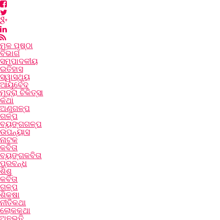
ମୂଳ ପୃଷ୍ଠା
ବିଭାଗ
ସମ୍ପାଦକୀୟ
ଇତିହାସ
ସ୍ୱାସ୍ଥ୍ୟ
ଆୟୁର୍ବେଦ
ମୁଦ୍ରା ଚିକିତ୍ସା
କଥା
ଅଣୁଗଳ୍ପ
ଗଳ୍ପ
ବ୍ୟଙ୍ଗଗଳ୍ପ
ଉପନ୍ୟାସ
ନାଟକ
କବିତା
ବ୍ୟଙ୍ଗକବିତା
ପ୍ରବନ୍ଧ
ଶିଶୁ
କବିତା
ଗଳ୍ପ
ଶିକ୍ଷା
ନୀତିକଥା
ଲୋକକଥା
ଅନୁଭୂତି