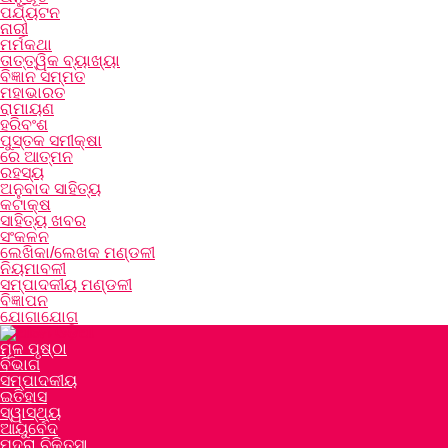
ପର୍ଯ୍ୟଟନ
ନାରୀ
ମର୍ମକଥା
ତାତ୍ତ୍ୱିକ ବ୍ୟାଖ୍ୟା
ବିଜ୍ଞାନ ସମ୍ମତ
ମହାଭାରତ
ରାମାୟଣ
ହରିବଂଶ
ପୁସ୍ତକ ସମୀକ୍ଷା
ରେ ଆତ୍ମନ
ରହସ୍ୟ
ଅନୁବାଦ ସାହିତ୍ୟ
କଟାକ୍ଷ
ସାହିତ୍ୟ ଖବର
ସଂକଳନ
ଲେଖିକା/ଲେଖକ ମଣ୍ଡଳୀ
ନିୟମାବଳୀ
ସମ୍ପାଦକୀୟ ମଣ୍ଡଳୀ
ବିଜ୍ଞାପନ
ଯୋଗାଯୋଗ
ମୂଳ ପୃଷ୍ଠା
ବିଭାଗ
ସମ୍ପାଦକୀୟ
ଇତିହାସ
ସ୍ୱାସ୍ଥ୍ୟ
ଆୟୁର୍ବେଦ
ମୁଦ୍ରା ଚିକିତ୍ସା