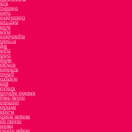
କଥା
ଅଣୁଗଳ୍ପ
ଗଳ୍ପ
ବ୍ୟଙ୍ଗଗଳ୍ପ
ଉପନ୍ୟାସ
ନାଟକ
କବିତା
ବ୍ୟଙ୍ଗକବିତା
ପ୍ରବନ୍ଧ
ଶିଶୁ
କବିତା
ଗଳ୍ପ
ଶିକ୍ଷା
ନୀତିକଥା
ଲୋକକଥା
ଅନୁଭୂତି
ପର୍ଯ୍ୟଟନ
ନାରୀ
ମର୍ମକଥା
ତାତ୍ତ୍ୱିକ ବ୍ୟାଖ୍ୟା
ବିଜ୍ଞାନ ସମ୍ମତ
ମହାଭାରତ
ରାମାୟଣ
ହରିବଂଶ
ପୁସ୍ତକ ସମୀକ୍ଷା
ରେ ଆତ୍ମନ
ରହସ୍ୟ
ଅନୁବାଦ ସାହିତ୍ୟ