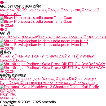
4
ରାଧା ଗୋ ତମେ କେବେ ଆସିବ
କଦମ୍ବ ତ ନିତି ନିତି ମୋତେ ପଚାରୁଚି ଜମୁନା ବି ତମକୁ ଖୋଜୁଚି ତମେ ନାହଁ
ବୋଲି ବୋଲି...
23.6K
2
ତମ ଗାଁ
ତମ ଗାଁ ନଇ ପଠା କାଶତଣ୍ଡି ଫୁଲ ଶରତର ତୋଫା ଜହ୍ନ ଭାରି ମନେ ପଡେ ।
22.7K
ମୁଁ କିଏ?
ନିର୍ଲେପ ମୁହିଁ ଜ୍ଞାନ ମୟ । ଅଜନ୍ମା ଅସଙ୍ଗ ଅକ୍ରିୟ ।। ମୁଁ ପରମାତ୍ମା
ପରାତ୍ପର । ମନ...
20.0K
ବୃତ୍ତିରୁ ବ୍ୟବସାୟ
କେବଳ ଖାଦ୍ୟକୁ ବୋଧହୁଏ ଛାଡ଼ିଦେଲେ, ଶିକ୍ଷା, ବୈଷୟିକ ଯୋଗ୍ୟତା,
ନିଯୁକ୍ତି ପ୍ରାପ୍ତିର ଯୋଗ୍ୟତା ଏବଂ ଜୀବନଧାରଣ ପାଇଁ ଆବଶ୍ୟକୀୟ...
ମୂଳ ପୃଷ୍ଠା
ନିୟମାବଳୀ
ଯୋଗାଯୋଗ
Copyright © 2009- 2025 ameodia.