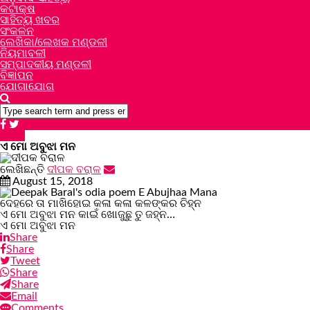
କଟାକ୍ଷ
ସାହିତ୍ୟ ଖବର
ସଂକଳନ
ଲେଖିକା/ଲେଖକ ମଣ୍ଡଳୀ
ନିୟମାବଳୀ
ସମ୍ପାଦକୀୟ ମଣ୍ଡଳୀ
ବିଜ୍ଞାପନ
ଯୋଗାଯୋଗ
କବିତା
ଏ ମୋ ଅବୁଝା ମନ
ଲେଖିଛନ୍ତି
ଦୀପକ ବରାଳ
August 15, 2018
ଦେହରେ ତା ମାଖିହୋଇ କଳା କଳା କଳଙ୍କର ଚିହ୍ନ
ଏ ମୋ ଅବୁଝା ମନ କାଇଁ ଖୋଜୁଛୁ ତୁ ଜହ୍ନ…
ଏ ମୋ ଅବୁଝା ମନ
Share
Share
Tweet
Share
Share
Email
Comments