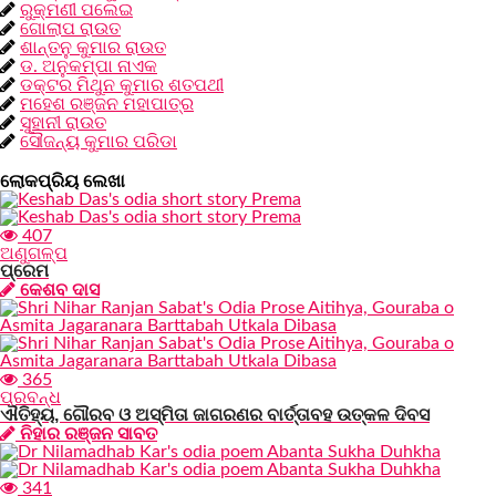
ରୁକ୍ମଣୀ ପଲେଇ
ଗୋଲାପ ରାଉତ
ଶାନ୍ତନୁ କୁମାର ରାଉତ
ଡ. ଅନୁକମ୍ପା ନାଏକ
ଡକ୍ଟର ମିଥୁନ କୁମାର ଶତପଥୀ
ମହେଶ ରଞ୍ଜନ ମହାପାତ୍ର
ସୁହାନୀ ରାଉତ
ସୌଜନ୍ୟ କୁମାର ପରିଡା
ଲୋକପ୍ରିୟ ଲେଖା
407
ଅଣୁଗଳ୍ପ
ପ୍ରେମ
କେଶବ ଦାସ
365
ପ୍ରବନ୍ଧ
ଐତିହ୍ୟ, ଗୌରବ ଓ ଅସ୍ମିତା ଜାଗରଣର ବାର୍ତ୍ତାବହ ଉତ୍କଳ ଦିବସ
ନିହାର ରଞ୍ଜନ ସାବତ
341