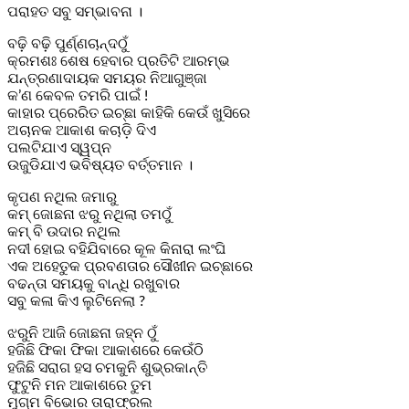
ପରାହତ ସବୁ ସମ୍ଭାବନା ।
ବଢ଼ି ବଢ଼ି ପୁର୍ଣ୍ଣଚାନ୍ଦଠୁଁ
କ୍ରମଶଃ ଶେଷ ହେବାର ପ୍ରତିଟି ଆରମ୍ଭ
ଯନ୍ତ୍ରଣାଦାୟକ ସମୟର ନିଆଗୁଞ୍ଜା
କ’ଣ କେବଳ ତମରି ପାଇଁ !
କାହାର ପ୍ରେରିତ ଇଚ୍ଛା କାହିକି କେଉଁ ଖୁସିରେ
ଅଚାନକ ଆକାଶ କଚାଡ଼ି ଦିଏ
ପଲଟିଯାଏ ସ୍ୱପ୍ନ
ଉଜୁଡିଯାଏ ଭବିଷ୍ୟତ ବର୍ତ୍ତମାନ ।
କୃପଣ ନଥିଲ ଜମାରୁ
କମ୍‌ ଜୋଛନା ଝରୁ ନଥିଲା ତମଠୁଁ
କମ୍‌ ବି ଉଦାର ନଥିଲ
ନଦୀ ହୋଇ ବହିଯିବାରେ କୂଳ କିନାରା ଲଂଘି
ଏକ ଅହେତୁକ ପ୍ରବଣତାର ସୌଖୀନ ଇଚ୍ଛାରେ
ବଢନ୍ତା ସମୟକୁ ବାନ୍ଧି ରଖୁବାର
ସବୁ କଳା କିଏ ଲୁଟିନେଲା ?
ଝରୁନି ଆଜି ଜୋଛନା ଜହ୍ନ ଠୁଁ
ହଜିଛି ଫିକା ଫିକା ଆକାଶରେ କେଉଁଠି
ହଜିଛି ସରାଗ ହସ ଚମକୁନି ଶୁଭ୍ରକାନ୍ତି
ଫୁଟୁନି ମନ ଆକାଶରେ ତୁମ
ମୁଗ୍ମ ବିଭୋର ତାରାଫ୍ରଲ