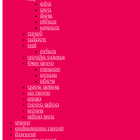
କବିତା
ଗଳ୍ପ
ଶିକ୍ଷା
ନୀତିକଥା
ଲୋକକଥା
ଅନୁଭୂତି
ପର୍ଯ୍ୟଟନ
ନାରୀ
ମର୍ମକଥା
ତାତ୍ତ୍ୱିକ ବ୍ୟାଖ୍ୟା
ବିଜ୍ଞାନ ସମ୍ମତ
ମହାଭାରତ
ରାମାୟଣ
ହରିବଂଶ
ପୁସ୍ତକ ସମୀକ୍ଷା
ରେ ଆତ୍ମନ
ରହସ୍ୟ
ଅନୁବାଦ ସାହିତ୍ୟ
କଟାକ୍ଷ
ସାହିତ୍ୟ ଖବର
ସଂକଳନ
ଲେଖିକା/ଲେଖକ ମଣ୍ଡଳୀ
ନିୟମାବଳୀ