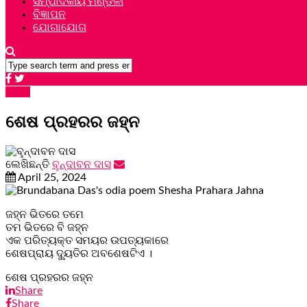
ସମ୍ପାଦକୀୟ ମଣ୍ଡଳୀ
ବିଜ୍ଞାପନ
ଯୋଗାଯୋଗ
କବିତା
ଶେଷ ପ୍ରହରର ଜହ୍ନ
ଲେଖିଛନ୍ତି
ବୢନ୍ଦାବନ ଦାସ
April 25, 2024
ଜହ୍ନ ଭିତରେ ତମେ
ତମ ଭିତରେ ବି ଜହ୍ନ
ଏକ ପରିତ୍ୟକ୍ତ ସମୟର ଉପତ୍ୟକାରେ
ଶେଷପ୍ରାୟ ଦ୍ୟୁତିର ଅବଶେଷଟିଏ ।
ଶେଷ ପ୍ରହରର ଜହ୍ନ
Share
Share