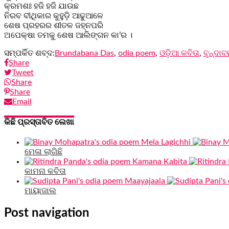
କ୍ରମଶଃ ହଜି ହଜି ଯାଉଛ
ନିରବ ବୀଥିକାର କୁହୁଡ଼ି ଆଢୁଆଳେ
ଶେଷ ପ୍ରହରର ଶୀତଳ ଜହ୍ନପରି
ଅପେକ୍ଷା ତମକୁ ଶେଷ ଆଲିଙ୍ଗନ କା’ର ।
ସମ୍ପର୍କିତ ଶବ୍ଦ:
Brundabana Das
,
odia poem
,
ଓଡ଼ିଆ କବିତା
,
ବୢନ୍ଦା
Share
Tweet
Share
Share
Email
କିଛି ପ୍ରସ୍ତାବିତ ଲେଖା
ମେଳା ଲାଗିଛି
କାମନା କବିତା
ମାୟାଜାଲ
Post navigation