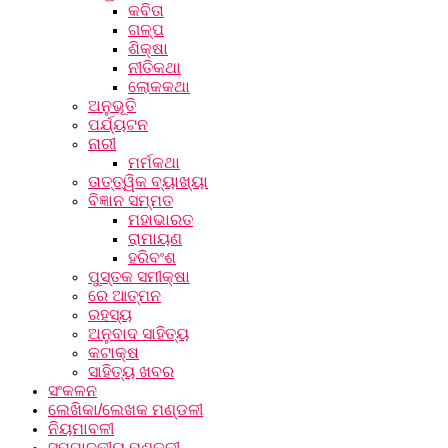
କବିତା
ଗଳ୍ପ
ଶିକ୍ଷା
ନୀତିକଥା
ଲୋକକଥା
ଅନୁଭୂତି
ପର୍ଯ୍ୟଟନ
ନାରୀ
ମର୍ମକଥା
ତାତ୍ତ୍ୱିକ ବ୍ୟାଖ୍ୟା
ବିଜ୍ଞାନ ସମ୍ମତ
ମହାଭାରତ
ରାମାୟଣ
ହରିବଂଶ
ପୁସ୍ତକ ସମୀକ୍ଷା
ରେ ଆତ୍ମନ
ରହସ୍ୟ
ଅନୁବାଦ ସାହିତ୍ୟ
କଟାକ୍ଷ
ସାହିତ୍ୟ ଖବର
ସଂକଳନ
ଲେଖିକା/ଲେଖକ ମଣ୍ଡଳୀ
ନିୟମାବଳୀ
ସମ୍ପାଦକୀୟ ମଣ୍ଡଳୀ