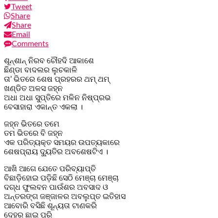
Tweet
Share
Share
Email
Comments
ଶୂନ୍‌ଶାନ୍‌ ନିରବ ଚୌହଦି ଆକାଶେ
ଛିଣ୍ଡା ବାଦଲର ଲୁଚକାଳି
ତା’ ଭିତରେ ଶେଷ ପ୍ରହରର ଥମ୍‌ ଥମ୍‌
ଖଣ୍ଡିତ ଅଳସ ଜହ୍ନ
ଅଧା ଅଧା ସୁପ୍ତିରେ ମଳିନ ନିଷ୍ପ୍ରଭ
ବେସାହାରା ଏକାନ୍ତ ଏକଲା ।
ଜହ୍ନ ଭିତରେ ତମେ
ତମ ଭିତରେ ବି ଜହ୍ନ
ଏକ ପରିତ୍ୟକ୍ତ ସମୟର ଉପତ୍ୟକାରେ
ଶେଷପ୍ରାୟ ଦ୍ୟୁତିର ଅବଶେଷଟିଏ ।
ଆଖି ଆଗେ ଯେତେ ପରିବ୍ୟାପ୍ତି
ବିଛାଡ଼ିହୋଇ ପଡ଼ିଛି ସେଠି ମେଞ୍ଚା ମେଞ୍ଚା
ଦଗ୍ଧ ଫୁଲବନ ପାଉଁଶର ଅବସାଦ ଓ
ଅନ୍ତରଙ୍ଗ ଜଞ୍ଜାଳର ଅବଲୁପ୍ତ ଇତିହାସ
ଆବୋରି ବସିଛି ଶୂନ୍ୟତା ଟାଣକରି
ଦେହର ଛାଇ ପରି