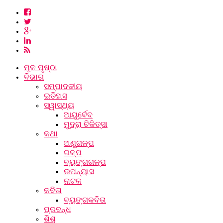
ମୂଳ ପୃଷ୍ଠା
ବିଭାଗ
ସମ୍ପାଦକୀୟ
ଇତିହାସ
ସ୍ୱାସ୍ଥ୍ୟ
ଆୟୁର୍ବେଦ
ମୁଦ୍ରା ଚିକିତ୍ସା
କଥା
ଅଣୁଗଳ୍ପ
ଗଳ୍ପ
ବ୍ୟଙ୍ଗଗଳ୍ପ
ଉପନ୍ୟାସ
ନାଟକ
କବିତା
ବ୍ୟଙ୍ଗକବିତା
ପ୍ରବନ୍ଧ
ଶିଶୁ