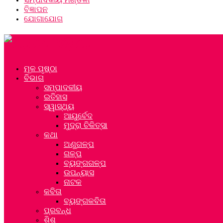
ବିଜ୍ଞାପନ
ଯୋଗାଯୋଗ
ମୂଳ ପୃଷ୍ଠା
ବିଭାଗ
ସମ୍ପାଦକୀୟ
ଇତିହାସ
ସ୍ୱାସ୍ଥ୍ୟ
ଆୟୁର୍ବେଦ
ମୁଦ୍ରା ଚିକିତ୍ସା
କଥା
ଅଣୁଗଳ୍ପ
ଗଳ୍ପ
ବ୍ୟଙ୍ଗଗଳ୍ପ
ଉପନ୍ୟାସ
ନାଟକ
କବିତା
ବ୍ୟଙ୍ଗକବିତା
ପ୍ରବନ୍ଧ
ଶିଶୁ