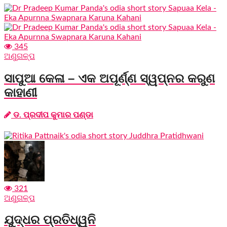
345
ଅଣୁଗଳ୍ପ
ସାପୁଆ କେଳା – ଏକ ଅପୂର୍ଣ୍ଣ ସ୍ୱପ୍ନର କରୁଣ
କାହାଣୀ
ଡ. ପ୍ରଦୀପ କୁମାର ପଣ୍ଡା
321
ଅଣୁଗଳ୍ପ
ଯୁଦ୍ଧର ପ୍ରତିଧ୍ୱନି