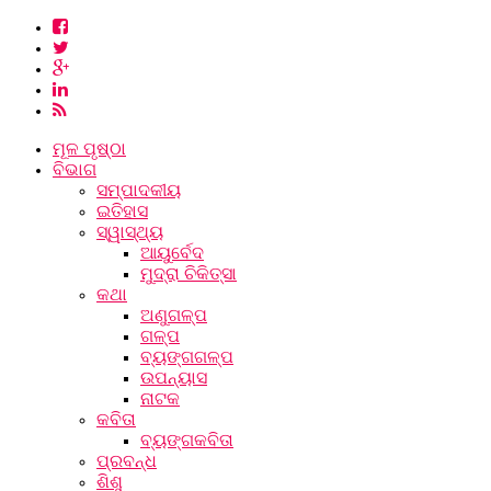
ମୂଳ ପୃଷ୍ଠା
ବିଭାଗ
ସମ୍ପାଦକୀୟ
ଇତିହାସ
ସ୍ୱାସ୍ଥ୍ୟ
ଆୟୁର୍ବେଦ
ମୁଦ୍ରା ଚିକିତ୍ସା
କଥା
ଅଣୁଗଳ୍ପ
ଗଳ୍ପ
ବ୍ୟଙ୍ଗଗଳ୍ପ
ଉପନ୍ୟାସ
ନାଟକ
କବିତା
ବ୍ୟଙ୍ଗକବିତା
ପ୍ରବନ୍ଧ
ଶିଶୁ