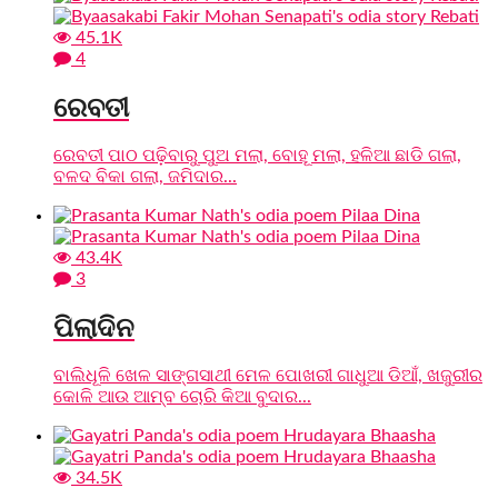
45.1K
4
ରେବତୀ
ରେବତୀ ପାଠ ପଢ଼ିବାରୁ ପୁଅ ମଲା, ବୋହୂ ମଲା, ହଳିଆ ଛାଡି ଗଲା,
ବଳଦ ବିକା ଗଲା, ଜମିଦାର...
43.4K
3
ପିଲାଦିନ
ବାଲିଧୂଳି ଖେଳ ସାଙ୍ଗସାଥୀ ମେଳ ପୋଖରୀ ଗାଧୁଆ ଡିଆଁ, ଖଜୁରୀର
କୋଳି ଆଉ ଆମ୍ବ ଚୋରି କିଆ ବୁଦାର...
34.5K