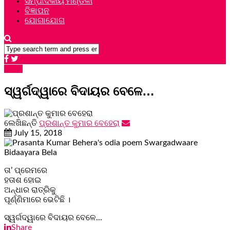
ସମ୍ପାଦକୀୟ ମଣ୍ଡଳୀ
ବିଜ୍ଞାପନ
ଯୋଗାଯୋଗ
କବିତା
ସ୍ୱର୍ଗଦ୍ୱାରେ ବିଦାୟର ବେଳେ…
ଲେଖିଛନ୍ତି
ପ୍ରଶାନ୍ତ କୁମାର ବେହେରା
July 15, 2018
ତା’ ପ୍ରେମରେ
ହତାଶ ହୋଇ
ଅନ୍ଧାର ରାତ୍ରିକୁ
ପୂର୍ଣ୍ଣିମାରେ ଭେଟିଛି ।
ସ୍ୱର୍ଗଦ୍ୱାରେ ବିଦାୟର ବେଳେ...
Share