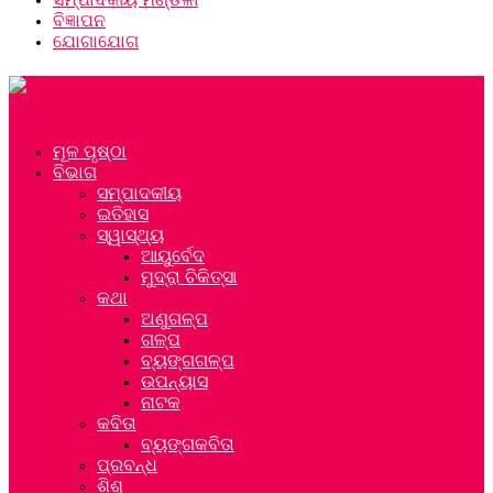
ବିଜ୍ଞାପନ
ଯୋଗାଯୋଗ
ମୂଳ ପୃଷ୍ଠା
ବିଭାଗ
ସମ୍ପାଦକୀୟ
ଇତିହାସ
ସ୍ୱାସ୍ଥ୍ୟ
ଆୟୁର୍ବେଦ
ମୁଦ୍ରା ଚିକିତ୍ସା
କଥା
ଅଣୁଗଳ୍ପ
ଗଳ୍ପ
ବ୍ୟଙ୍ଗଗଳ୍ପ
ଉପନ୍ୟାସ
ନାଟକ
କବିତା
ବ୍ୟଙ୍ଗକବିତା
ପ୍ରବନ୍ଧ
ଶିଶୁ