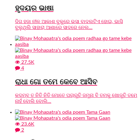
ହୃଦୟର ଭାଷା
ଦିଗ ହଜା ନୀଳ ଆକାଶ ବୁକୁରେ ଭସା ବାଦଲଟିଏ ହୋଇ, ଭାସି
ବୁଲୁଥିଲି ସାହାରା ଆଶାରେ ସାଦରେ ନେଲ...
27.5K
4
ରାଧା ଗୋ ତମେ କେବେ ଆସିବ
କଦମ୍ବ ତ ନିତି ନିତି ମୋତେ ପଚାରୁଚି ଜମୁନା ବି ତମକୁ ଖୋଜୁଚି ତମେ
ନାହଁ ବୋଲି ବୋଲି...
23.6K
2