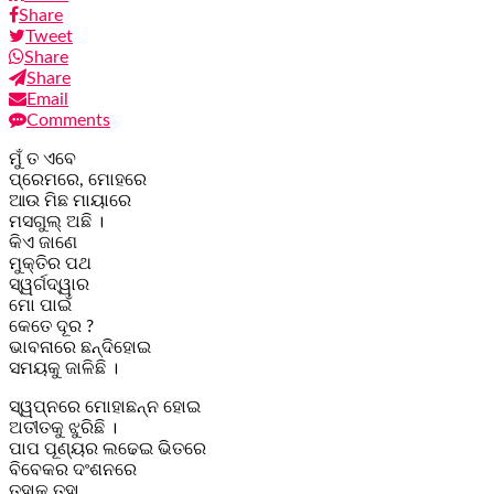
Share
Tweet
Share
Share
Email
Comments
ମୁଁ ତ ଏବେ
ପ୍ରେମରେ, ମୋହରେ
ଆଉ ମିଛ ମାୟାରେ
ମସଗୁଲ୍ ଅଛି ।
କିଏ ଜାଣେ
ମୁକ୍ତିର ପଥ
ସ୍ୱର୍ଗଦ୍ୱାର
ମୋ ପାଇଁ
କେତେ ଦୂର ?
ଭାବନାରେ ଛନ୍ଦିହୋଇ
ସମୟକୁ ଜାଳିଛି ।
ସ୍ୱପ୍ନରେ ମୋହାଛନ୍ନ ହୋଇ
ଅତୀତକୁ ଝୁରିଛି ।
ପାପ ପୂଣ୍ୟର ଲଢେଇ ଭିତରେ
ବିବେକର ଦଂଶନରେ
ତୁହାକୁ ତୁହା