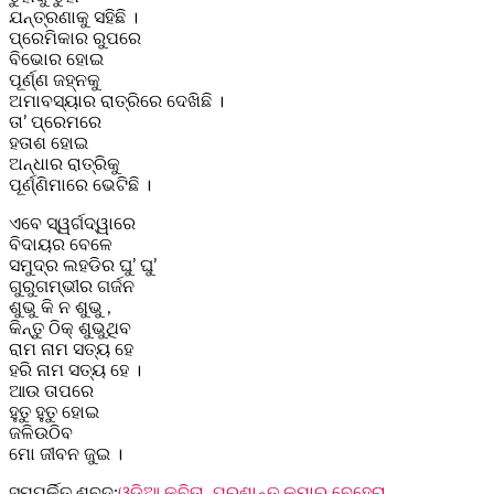
ଯନ୍ତ୍ରଣାକୁ ସହିଛି ।
ପ୍ରେମିକାର ରୁପରେ
ବିଭୋର ହୋଇ
ପୂର୍ଣ୍ଣ ଜହ୍ନକୁ
ଅମାବସ୍ୟାର ରାତ୍ରିରେ ଦେଖିଛି ।
ତା’ ପ୍ରେମରେ
ହତାଶ ହୋଇ
ଅନ୍ଧାର ରାତ୍ରିକୁ
ପୂର୍ଣ୍ଣିମାରେ ଭେଟିଛି ।
ଏବେ ସ୍ୱର୍ଗଦ୍ୱାରେ
ବିଦାୟର ବେଳେ
ସମୁଦ୍ର ଲହଡିର ଘୁ’ ଘୁ’
ଗୁରୁଗମ୍ଭୀର ଗର୍ଜନ
ଶୁଭୁ କି ନ ଶୁଭୁ ,
କିନ୍ତୁ ଠିକ୍ ଶୁଭୁଥିବ
ରାମ ନାମ ସତ୍ୟ ହେ
ହରି ନାମ ସତ୍ୟ ହେ ।
ଆଉ ତାପରେ
ହୁତୁ ହୁତୁ ହୋଇ
ଜଳିଉଠିବ
ମୋ ଜୀବନ ଜୁଇ ।
ସମ୍ପର୍କିତ ଶବ୍ଦ:
ଓଡ଼ିଆ କବିତା
,
ପ୍ରଶାନ୍ତ କୁମାର ବେହେରା