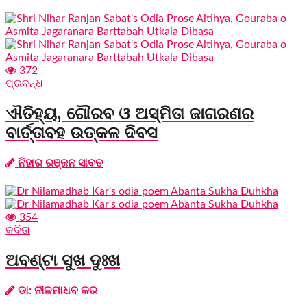
372
ପ୍ରବନ୍ଧ
ଐତିହ୍ୟ, ଗୌରବ ଓ ଅସ୍ମିତା ଜାଗରଣର
ବାର୍ତ୍ତାବହ ଉତ୍କଳ ଦିବସ
ନିହାର ରଞ୍ଜନ ସାବତ
354
କବିତା
ଅବଣ୍ଟା ସୁଖ ଦୁଃଖ
ଡା: ନୀଳମାଧବ କର