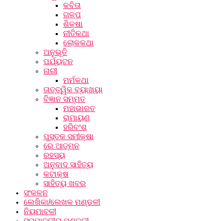
କବିତା
ଗଳ୍ପ
ଶିକ୍ଷା
ନୀତିକଥା
ଲୋକକଥା
ଅନୁଭୂତି
ପର୍ଯ୍ୟଟନ
ନାରୀ
ମର୍ମକଥା
ତାତ୍ତ୍ୱିକ ବ୍ୟାଖ୍ୟା
ବିଜ୍ଞାନ ସମ୍ମତ
ମହାଭାରତ
ରାମାୟଣ
ହରିବଂଶ
ପୁସ୍ତକ ସମୀକ୍ଷା
ରେ ଆତ୍ମନ
ରହସ୍ୟ
ଅନୁବାଦ ସାହିତ୍ୟ
କଟାକ୍ଷ
ସାହିତ୍ୟ ଖବର
ସଂକଳନ
ଲେଖିକା/ଲେଖକ ମଣ୍ଡଳୀ
ନିୟମାବଳୀ
ସମ୍ପାଦକୀୟ ମଣ୍ଡଳୀ