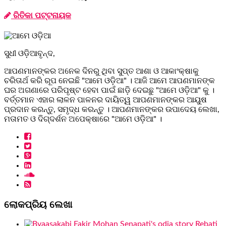
ରିତିକା ପଟ୍ଟନାୟକ
ସୁଧୀ ଓଡ଼ିଆବୃନ୍ଦ,
ଆପଣମାନଙ୍କର ଅନେକ ଦିନରୁ ଥିବା ସୁପ୍ତ ଆଶା ଓ ଆକାଂକ୍ଷାକୁ
ଚରିତାର୍ଥ କରି ରୂପ ନେଇଛି "ଆମେ ଓଡ଼ିଆ" । ଆଜି ଆମେ ଆପଣମାନଙ୍କ
ଘର ଅଗଣାରେ ପରିପୃଷ୍ଟ ହେବା ପାଇଁ ଛାଡ଼ି ଦେଇଛୁ "ଆମେ ଓଡ଼ିଆ" କୁ ।
ବର୍ତ୍ତମାନ ଏହାର ଲାଳନ ପାଳନର ଦାୟିତ୍ୱ ଆପଣମାନଙ୍କର ଆୟୁଷ
ପ୍ରଦାନ କରନ୍ତୁ, ସମୃଦ୍ଧ କରନ୍ତୁ । ଆପଣମାନଙ୍କର ଉପାଦେୟ ଲେଖା,
ମତାମତ ଓ ଦିଗ୍ଦର୍ଶନ ଅପେକ୍ଷାରେ "ଆମେ ଓଡ଼ିଆ" ।
ଲୋକପ୍ରିୟ ଲେଖା