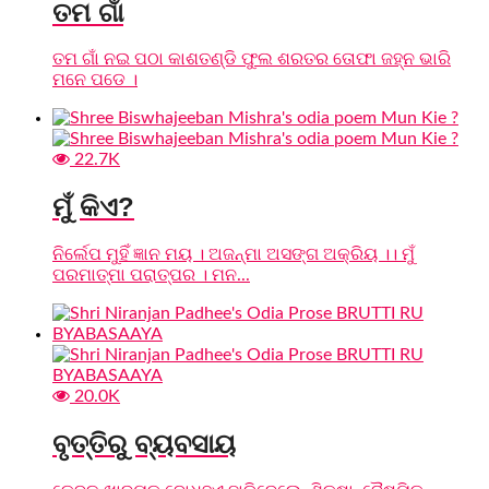
ତମ ଗାଁ
ତମ ଗାଁ ନଇ ପଠା କାଶତଣ୍ଡି ଫୁଲ ଶରତର ତୋଫା ଜହ୍ନ ଭାରି
ମନେ ପଡେ ।
22.7K
ମୁଁ କିଏ?
ନିର୍ଲେପ ମୁହିଁ ଜ୍ଞାନ ମୟ । ଅଜନ୍ମା ଅସଙ୍ଗ ଅକ୍ରିୟ ।। ମୁଁ
ପରମାତ୍ମା ପରାତ୍ପର । ମନ...
20.0K
ବୃତ୍ତିରୁ ବ୍ୟବସାୟ