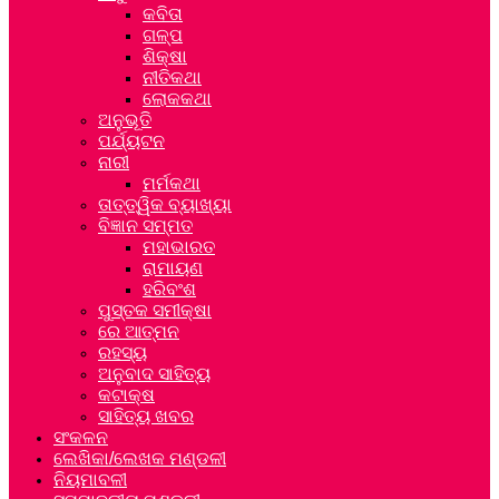
କବିତା
ଗଳ୍ପ
ଶିକ୍ଷା
ନୀତିକଥା
ଲୋକକଥା
ଅନୁଭୂତି
ପର୍ଯ୍ୟଟନ
ନାରୀ
ମର୍ମକଥା
ତାତ୍ତ୍ୱିକ ବ୍ୟାଖ୍ୟା
ବିଜ୍ଞାନ ସମ୍ମତ
ମହାଭାରତ
ରାମାୟଣ
ହରିବଂଶ
ପୁସ୍ତକ ସମୀକ୍ଷା
ରେ ଆତ୍ମନ
ରହସ୍ୟ
ଅନୁବାଦ ସାହିତ୍ୟ
କଟାକ୍ଷ
ସାହିତ୍ୟ ଖବର
ସଂକଳନ
ଲେଖିକା/ଲେଖକ ମଣ୍ଡଳୀ
ନିୟମାବଳୀ