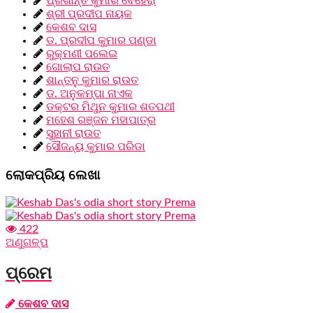
ପ୍ରଶାନ୍ତ କୁମାର ବେହେରା
ଶ୍ରୀ ପ୍ରଦୀପ ନାୟକ
କେଶବ ଦାସ
ଡ. ପ୍ରଦୀପ କୁମାର ପଣ୍ଡା
ରୁକ୍ମଣୀ ପଲେଇ
ଗୋଲାପ ରାଉତ
ଶାନ୍ତନୁ କୁମାର ରାଉତ
ଡ. ଅନୁକମ୍ପା ନାଏକ
ଡକ୍ଟର ମିଥୁନ କୁମାର ଶତପଥୀ
ମହେଶ ରଞ୍ଜନ ମହାପାତ୍ର
ସୁହାନୀ ରାଉତ
ସୌଜନ୍ୟ କୁମାର ପରିଡା
ଲୋକପ୍ରିୟ ଲେଖା
422
ଅଣୁଗଳ୍ପ
ପ୍ରେମ
କେଶବ ଦାସ