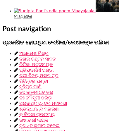
ମାୟାଜାଲ
Post navigation
ପ୍ରକାଶିତ ହୋଇଥିବା ଲେଖିକା/ଲେଖକଙ୍କ ତାଲିକା
ଆଶୁତୋଷ ମିଶ୍ର
ନିହାର ରଞ୍ଜନ ସାବତ
ରିତିକା ପଟ୍ଟନାୟକ
ପ୍ରିୟଦର୍ଶନୀ ପଣ୍ଡା
ଶ୍ରୀ ବିନୟ ମହାପାତ୍ର
ରିତିନ୍ଦ୍ର ପଣ୍ଡା
ସୁଦିପ୍ତ ପାଣି
ଡା: ନୀଳମାଧବ କର
ଡଃ ମୌସୁମୀ ପରିଡ଼ା
ପ୍ରଦୀପ୍ତ ସୁନ୍ଦର ମହାରଣା
ଶ୍ରଦ୍ଧାନନ୍ଦ ମହାରଣା
ଡ଼ ବିରଜା ରାଉତରାୟ
ଉଷାରାଣୀ ନାୟକ
ସୁଶାନ୍ତ କୁମାର ଦଳେଇ