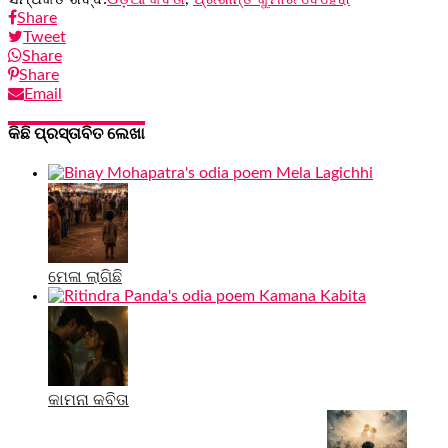
Share
Tweet
Share
Share
Email
କିଛି ପ୍ରସ୍ତାବିତ ଲେଖା
ମେଳା ଲାଗିଛି
କାମନା କବିତା