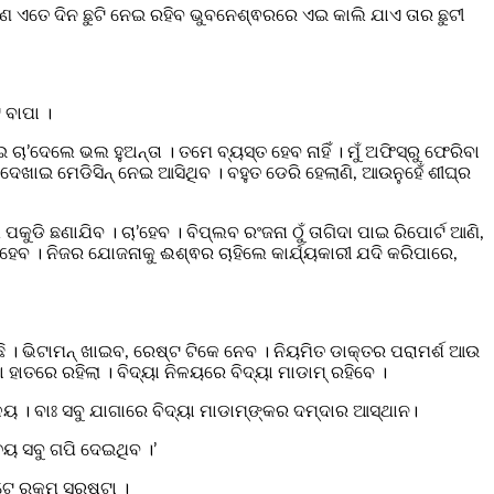
 ସେ କଣ ଏତେ ଦିନ ଛୁଟି ନେଇ ରହିବ ଭୁବନେଶ୍ଵରରେ ଏଇ କାଲି ଯାଏ ତାର ଛୁଟୀ
 ବାପା ।
େଇ ଚା’ଦେଲେ ଭଲ ହୁଅନ୍ତା । ତମେ ବ୍ୟସ୍ତ ହେବ ନାହିଁ । ମୁଁ ଅଫିସ୍‌ରୁ ଫେରିବା
ଦେଖାଇ ମେଡିସିନ୍‌ ନେଇ ଆସିଥିବ । ବହୁତ ଡେରି ହେଲାଣି, ଆଉନୁହେଁ ଶୀଘ୍ର
ପକୁଡି ଛଣାଯିବ । ଚା’ହେବ । ବିପ୍ଲବ ରଂଜନା ଠୁଁ ତାଗିଦା ପାଇ ରିପୋର୍ଟ ଆଣି,
ହେବ । ନିଜର ଯୋଜନାକୁ ଈଶ୍ଵର ଚାହିଲେ କାର୍ଯ୍ୟକାରୀ ଯଦି କରିପାରେ,
ି । ଭିଟାମନ୍‌ ଖାଇବ, ରେଷ୍ଟ ଟିକେ ନେବ । ନିୟମିତ ଡାକ୍ତର ପରାମର୍ଶ ଆଉ
ହାତରେ ରହିଲା । ବିଦ୍ୟା ନିଳୟରେ ବିଦ୍ୟା ମାଡାମ୍‌ ରହିବେ ।
ୟ । ବାଃ ସବୁ ଯାଗାରେ ବିଦ୍ୟା ମାଡାମ୍‌ଙ୍କର ଦମ୍‌ଦାର ଆସ୍ଥାନ।
ଚୟ ସବୁ ଗପି ଦେଇଥିବ ।’
ୋଟେ ରକମ ସ୍ରଷ୍ଟା ।