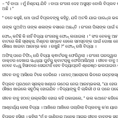
– “ହଁ ବାପା । ମୁଁ ନିଶ୍ଚୟ ଯିବି । ବାପା ରଂଜନା ଦେହ ଅସୁସ୍ତ ବୋଲି ବିପ୍
ଅଛି । ”
“ ତତେ କହୁଛି, ମୋ ପାଇଁ ବିପ୍ଲବଙ୍କୁ କହିଚୁ, ଯଦି ଅଟକି ଯାଇ ପାରନ୍ତା ଭଲ
ତାଙ୍କ ପୁଅଝିଅ ତାଙ୍କ ଶଳାଙ୍କ ବସାରେ ଅଛନ୍ତି । ରଂଜନା ପିଲାଙ୍କ ପାଇଁ 
ଫୋନ୍‌ କଟିଛି କି ନାହିଁ ବିଦ୍ୟା ରଂଜନାକୁ ଫୋନ୍‌ ଲଗାଇଲା । “ ସଂଜ ବେଳକୁ ଆମ
ବାଟରେ କିଛି ସ୍ଲାକ୍ସ, ମିଶ୍ଚର ସମ୍ଭବ ହେଲେ ସମସ୍ତଙ୍କ ପାଇଁ ଦୋଷା ନେଇଯ
ଔଷଧ ଖାଇବା ଆରମ୍ଭ କର । ରଖୁଛି ?” ଫୋନ୍‌ ରଖି ବିଦ୍ୟା ।
ଅଫିସ୍‌ ପରେ ଟିଫିନ୍‌ ଧରି ବିଦ୍ୟା କ୍ଵାର୍ଟରକୁ ଫେରିଥିଲା । ରଂଜନା ଘରଦ୍ୱ
ଡାକ୍ତର ଦେଖାଇ ସନ୍ଧ୍ୟା ପୁର୍ବରୁ କ୍ବାଟର୍‌କୁ ଫେରିଆସିଥ୍‌ଲା । ଜୀବନ
ତେବେ ବନ୍ଧୁ ହିସାବରେ ସେଇଟାହିଁ ହେବ ବିଦ୍ୟାପ୍ରତି ଶ୍ରେଷ୍ଠ ଭଲପାଇବା 
ଜୀବନ ବାବୁ ଆସିଲେ ଟିକେ ଡେରିରେ । ଗମାତ୍‌ ଆଲୋଚନା ଭିତରେ ଉଚ୍ଚହାସ୍
ବିପ୍ଲବ ପ୍ରଥମେ ସ୍ନାକ୍ସ ଖଣ୍ଡେ ଉଠେଇ ନେଇ ଆରମ୍ଭକଲା, “ଯା ହେଉ ସବୁକା
ଔଷଧ ଖାଇଲେ ସବୁଠିକ୍‌ ହୋଇଯିବ । ବିଦ୍ୟାଙ୍କୁ ବି ଚାକିରୀ ଓ ତା ପରେ ପରେ 
ଜୀବନ ବାବୁ ହଠାତ୍‌ ଉଲ୍ଲସିତ ହୋଇ କହି ପକାଇଲେ, “ ଭଲ କଥାଟେ କହିଲେ, ଆ
ଆଶ୍ଚର୍ଯ୍ୟ ହେଲା ବିଦ୍ୟା । ଆଖିରେ ଆଖିରେ ପଚାରିଲା ବିପ୍ଲବକୁ କ’ଣ ୟାର 
ବିପ୍ଲବ ହସିଲା । କହିଲା “ମୁଁ ନ ଜାଣିବାର ଅନେକ ଆଗରୁ ଜୀବନ ବାବୁଙ୍କୁ ସ