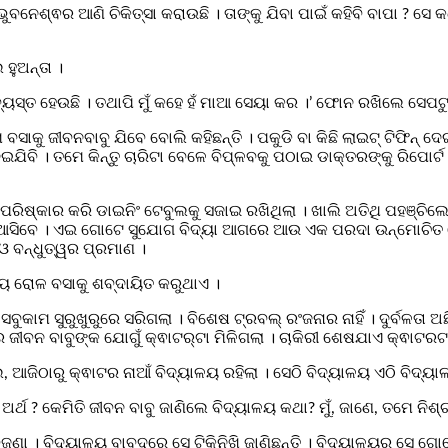
ଲବ ଭୁବନେଶ୍ଵର ଆଣି ଚିକିତ୍ସା କରାଉଛି । ତାଙ୍କୁ ଯିବା ପାଇଁ କହିବି ବାପା ?
 ହୁଅନ୍ତା ।
ବ୍ୟସ୍ତ ହେଉଛି । ତଥାପି ମୁଁ କହେ ହଁ ମାଆ ସେୟା କର ।’ ଫୋନ ରଖିଲେ ସେପଟୁ
 ବସାକୁ ଜୀବନବାବୁ ଯିବେ ବୋଲି କହିଛନ୍ତି । ପକୁଡି ବା କିଛି ଲାଇଟ୍‌ ଟିଫିନ୍‌ ଦ
ିବି । ତମେ କିନ୍ତୁ ଚାରିଟା ବେଳେ ବିପ୍ଳବକୁ ପଠାଇ ଡାକ୍ତରଙ୍କୁ ରିପୋର୍ଟ 
ାର ପରିଷ୍କାର କରି ଡାଇନିଂ ଟେବୁଲକୁ ସଜାଇ ରଖିଥିଲା । ଖାଲି ଅତିଥି ପହଞ୍ଚିଲେ 
 ବାବୁ ଆସିବେ । ଏଇ ଗୋଟେ ସୁଯୋଗ ବିଦ୍ୟା ଆଗରେ ଆଉ ଏକ ପରଦା ଉନ୍ମୋଚିତ 
ଓ ବନ୍ଧୁତ୍ୱର ପ୍ରମାଣ ।
ୟ ରୋଳ ବସାକୁ ଶବ୍ଦାୟିତ କରୁଥାଏ ।
ମ ସୁରୁଖୁରୁରେ ସରିଗଲା । ବିଶେଷ ଟ୍ରବଲ୍‌ ରଂଜନାର ନାହିଁ । ଦୁର୍ବଳତା ଅଛ
ଜୀବନ ବାବୁଙ୍କ ଯୋଗୁଁ କ୍ଵାଟର୍‌ଟା ମିଳିଗଲା । ଚାକିରୀ ଶେଷଯାଏ କ୍ଵାଟରଟା 
ଜିଠାରୁ କ୍ଵାଟର ନାଆଁ ବିଦ୍ୟାଳୟ ରହିଲା । ସେଠି ବିଦ୍ୟାଳୟ ଏଠି ବିଦ୍ୟାଳ
ଅର୍ଥ ? କେମିତି ଜୀବନ ବାବୁ ଜାଣିଲେ ବିଦ୍ୟାଳୟ କଥା? ମୁଁ, ଜାଣେ, ତମେ ନିଶ୍
ବୁଜଣା । ବିଦ୍ୟାଳୟ ବାବଦରେ ସେ ଟିକିନିଖି ଜାଣିଛନ୍ତି । ବିଦ୍ୟାଳୟର ସେ ଗ