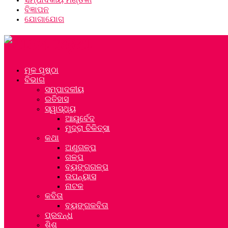
ବିଜ୍ଞାପନ
ଯୋଗାଯୋଗ
ମୂଳ ପୃଷ୍ଠା
ବିଭାଗ
ସମ୍ପାଦକୀୟ
ଇତିହାସ
ସ୍ୱାସ୍ଥ୍ୟ
ଆୟୁର୍ବେଦ
ମୁଦ୍ରା ଚିକିତ୍ସା
କଥା
ଅଣୁଗଳ୍ପ
ଗଳ୍ପ
ବ୍ୟଙ୍ଗଗଳ୍ପ
ଉପନ୍ୟାସ
ନାଟକ
କବିତା
ବ୍ୟଙ୍ଗକବିତା
ପ୍ରବନ୍ଧ
ଶିଶୁ