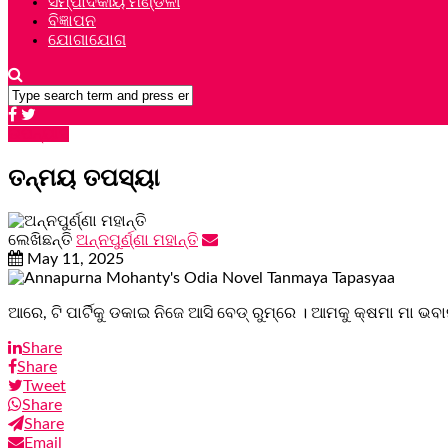
ସମ୍ପାଦକୀୟ ମଣ୍ଡଳୀ
ବିଜ୍ଞାପନ
ଯୋଗାଯୋଗ
ଉପନ୍ୟାସ
ତନ୍ମୟ ତପସ୍ୟା
ଲେଖିଛନ୍ତି
ଅନ୍ନପୁର୍ଣ୍ଣା ମହାନ୍ତି
May 11, 2025
ଆରେ, ଟି ପାର୍ଟିକୁ ଡକାଇ ନିଜେ ଆସି ବେଡ୍‌ ରୁମ୍‌ରେ । ଆମକୁ କ୍ଷମା ମା ଭବାନୀ 
Share
Share
Tweet
Share
Share
Email