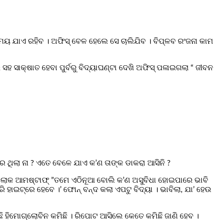
ସମୟ ଯାଏ ରହିବ । ଅଫିସ୍‌ ବେଳ ହେଲେ ସେ ଚାଲିଯିବ । ବିପ୍ଳବ ରଂଜନା କାମ
 ସାକ୍ଷାତ ହେବା ପୁର୍ବରୁ ବିଦ୍ୟାଘଣ୍ଟା ଦେଖି ଅଫିସ୍‌ ପଳାଇଗଲା “ ଜୀବନ
ର ଥିଲା ନା ? ଏତେ ବେଳେ ଯାଏ କ’ଣ ତାଙ୍କ ଡାକରା ଆସିନି ?
‌ ଲୋକ ଆମଷ୍ଟାଫ୍‌ ”ତମେ ଏଠିନୂଆ ବୋଲି କ’ଣ ଅସୁବିଧା ହୋଇପାରେ ଭାବି
ି ହାଇଟ୍‌ରେ ହେବେ ।’ ଫୋନ୍‌ ବନ୍ଦ କଲା ଏପଟୁ ବିଦ୍ୟା । ଭାବିଲା, ଯା’ ହେଉ
ୁଛି ହିମୋଗ୍ଲୋବିନ କମିଛି । ରିପୋଟ ଆସିଲେ କେତେ କମିଛି ଜାଣି ହେବ ।