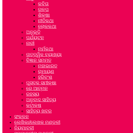
କବିତା
ଗଳ୍ପ
ଶିକ୍ଷା
ନୀତିକଥା
ଲୋକକଥା
ଅନୁଭୂତି
ପର୍ଯ୍ୟଟନ
ନାରୀ
ମର୍ମକଥା
ତାତ୍ତ୍ୱିକ ବ୍ୟାଖ୍ୟା
ବିଜ୍ଞାନ ସମ୍ମତ
ମହାଭାରତ
ରାମାୟଣ
ହରିବଂଶ
ପୁସ୍ତକ ସମୀକ୍ଷା
ରେ ଆତ୍ମନ
ରହସ୍ୟ
ଅନୁବାଦ ସାହିତ୍ୟ
କଟାକ୍ଷ
ସାହିତ୍ୟ ଖବର
ସଂକଳନ
ଲେଖିକା/ଲେଖକ ମଣ୍ଡଳୀ
ନିୟମାବଳୀ