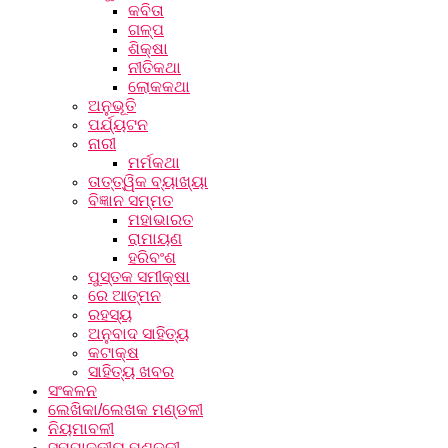
କବିତା
ଗଳ୍ପ
ଶିକ୍ଷା
ନୀତିକଥା
ଲୋକକଥା
ଅନୁଭୂତି
ପର୍ଯ୍ୟଟନ
ନାରୀ
ମର୍ମକଥା
ତାତ୍ତ୍ୱିକ ବ୍ୟାଖ୍ୟା
ବିଜ୍ଞାନ ସମ୍ମତ
ମହାଭାରତ
ରାମାୟଣ
ହରିବଂଶ
ପୁସ୍ତକ ସମୀକ୍ଷା
ରେ ଆତ୍ମନ
ରହସ୍ୟ
ଅନୁବାଦ ସାହିତ୍ୟ
କଟାକ୍ଷ
ସାହିତ୍ୟ ଖବର
ସଂକଳନ
ଲେଖିକା/ଲେଖକ ମଣ୍ଡଳୀ
ନିୟମାବଳୀ
ସମ୍ପାଦକୀୟ ମଣ୍ଡଳୀ