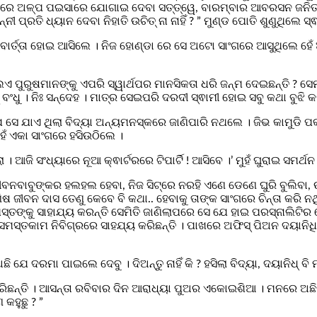
ାରେ ଅଳ୍ପ ପଇସାରେ ଯୋଗାଇ ଦେବା ସତ୍ତ୍ୱେ, ବାରମ୍ବାର ଆବରସନ ଜନିତ ପେଟ
 ପ୍ରତି ଧ୍ୟାନ ଦେବା ନିହାତି ଉଚିତ୍‌ ନା ନାହିଁ ? ” ମୁଣ୍ଡ ପୋତି ଶୁଣୁଥିଲେ ସ୍
ର୍ତ୍ତା ହୋଇ ଆସିଲେ । ନିଜ ହୋଣ୍ଡା ରେ ସେ ଅଟୋ ସାଂଗରେ ଆସୁଥିଲେ ହେଁ ଅଫ
ପୁରୁଷମାନଙ୍କୁ ଏପରି ସ୍ୱାର୍ଥପର ମାନସିକତା ଧରି ଜନ୍ମ ଦେଇଛନ୍ତି ? ସେମାନେ
ବଂଧୁ । ନିଃ ସନ୍ଦେହ । ମାତ୍ର ସେଇପରି ଦରଦୀ ସ୍ଵାମୀ ହୋଇ ସବୁ କଥା ବୁଝି 
ତି ଯେ ସେ ଯାଏ ଥିଲା ବିଦ୍ୟା ଅନ୍ୟମନସ୍କରେ ଜାଣିପାରି ନଥଲେ । ଜିଭ କାମୁଡି
ହେଁ ଏକା ସାଂଗରେ ହସିଉଠିଲେ ।
। ଆଜି ସଂଧ୍ୟାରେ ନୂଆ କ୍ଵାର୍ଟରରେ ଟିପାର୍ଟି ! ଆସିବେ ।’ ମୁହଁ ଘୁରାଇ ସମର୍
ବାବୁଙ୍କର ହଲହଲ ହେବା, ନିଜ ସିଟ୍‌ରେ ନରହି ଏଣେ ଡେଣେ ଘୁରି ବୁଲିବା, ଉପ
 ଜୀବନ ଦାସ ତେଣୁ କେବେ ବି କଥା.. ହେବାକୁ ତାଙ୍କ ସାଂଗରେ ଚିନ୍ତା କରି ନଥିଲା
ସ୍ତଙ୍କୁ ସାହାଯ୍ୟ କରନ୍ତି ସେମିତି ଜାଣିଲାପରେ ସେ ଯେ ହାଇ ପରସ୍‌ନାଲିଟିର
ର ସମସ୍ତକାମ ନିବିଗ୍ରରେ ସାହଯ୍ୟ କରିଛନ୍ତି । ପାଖରେ ଅଫିସ୍‌ ପିଅନ ଦୟାନ
େ ଦରମା ପାଇଲେ ଦେବୁ । ଦିଅନ୍ତୁ ନାହିଁ କି ? ହସିଲା ବିଦ୍ୟା, ଦୟାନିଧ୍‌ ବ
ିଛନ୍ତି । ଆସନ୍ତା ରବିବାର ଦିନ ଆରାଧ୍ୟା ପୁଅର ଏକୋଇଶିଆ । ମନରେ ଅଛିନା ? 
 କହୁଛୁ ? ”