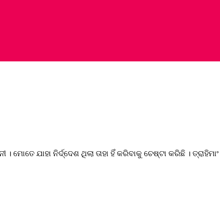
। ମୋତେ ଯାହା ନିର୍ଦ୍ଦେଶ ଥିଲା ତାହା ହିଁ କରିବାକୁ ଚେଷ୍ଟା କରିଛି । ତ୍ରାହିମାଂ