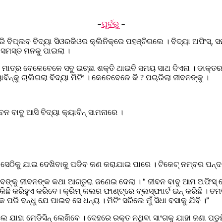
–
ପୂର୍ବରୁ
–
ବିପ୍ଲବ ବିଦ୍ୟା ସିଓରକିଓର କ୍ଲିନିକ୍‌ରେ ପହଞ୍ଚିଗଲେ । ବିଦ୍ୟା ଅଫିସ୍‌, 
ା ସମସ୍ତ ମନକୁ ପାଇଲା ।
ାତ୍ର ବେଳେବେଳେ ସବୁ ଇଚ୍ଛା ଶକ୍ତି ଥାଇବି ସମୟ ସାଥ ଦିଏନା । ଡାକ୍ତର ସହ
ିନ୍‌କୁ ଚାଲିଗଲା ବିଦ୍ୟା ମିଟିଂ । କେତେବେଳେ କି ? ପଚାରିଲା ଜୀବନଙ୍କୁ ।
 ବାବୁ ଆସି ବିଦ୍ୟା କ୍ୟାବିନ୍‌ ସାମନାରେ ।
 ସେଠିକୁ ଯାଇ ଦେଖିବାକୁ ପଡିବ କଣ କରାଯାଇ ପାରେ । ଟିକେଟ୍‌ ନମ୍ବର ପନ୍ଦ
ପ୍ଳବଙ୍କୁ ଜୀବନଙ୍କ କଥା ଆଗତୁରା ଜଣେଇ ଦେଲା । “ ଜୀବନ ବାବୁ ଆମ ଅଫିସ୍
 କରିହୁଏ କରିବେ। କ୍ରିମ୍‌ କଲର ଫାଣ୍ଟ୍‌ରେ ବ୍ଲସ୍ଫାାର୍ଟ ଇନ୍‌ କରିଛି । ତମର
ି ବନ୍ଧୁ ଯେ ପାଇବ ସେ ଧନ୍ୟ । ମିଟିଂ ସରିଲେ ମୁଁ ସିଧା ବସାକୁ ଯିବି ।”
ିଲେ ଯାହା ମେଡିସିନ୍‌ ଲେଖିବେ । ଦେହରେ ରକ୍ତ ନଥିବା ସାଂଗକୁ ଯାହା ଜଣା ପଡ