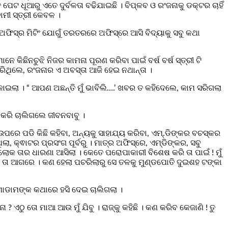
 ଧୂଆରୁ ଏତେ ଦୁର୍ବଳତା ବଢିଯାଇଛି । ବିପ୍ଳବ ଓ ରଂଜନାକୁ ଡକ୍ଟର ଚାହିଁ
ଵାମୀ ସ୍ତ୍ରୀ କେବଳ ।
ିସ୍‌ର ମିଟିଂ ଯୋଗୁଁ ତରତରରେ ଅଫିସ୍‌ରେ ଆସି ବିଦ୍ୟାକୁ ସବୁ କଥା
 କିଛିନଚୁଝି ନିଜର କାମନା ପୂରଣ କରିବା ପାଇଁ ବର୍ଷ ବର୍ଷ ସ୍ତ୍ରୀ ଟି
କରିଥିଲେ, ରଂଜନାର ଏ ଅବସ୍ତା ଆଜି ହେଇ ନଥାନ୍ତା ।
 ପକାଇଲା । “ ଆପଣ ଅଛନ୍ତି ମୁଁ ଭାବିଲି….’ ଖବର ତ କହିଦେଲେ, କାମ ସରିଗଲା
ଥନ କରି ଚାଲିଗଲେ ଜୀବନବାବୁ ।
ରେ ପଡି କିଛି କହିବା, ଅନ୍ୟକୁ ସାହାଯ୍ୟ କରିବା, ଏମ୍‌.ଡିଙ୍କର ବଚସ୍କର
, କ୍ଵାଟର ପ୍ରସଂଗ ପୂର୍ବରୁ । ମାତ୍ର ଅଫିସ୍‌ରେ, ଏମ୍‌ଡିଙ୍କର, ସବୁ
 ଲୋକ ତାର ଧାରଣା ଆସିଲା । କେତେ ପରୋପାକାରୀ ବିଶେଷ କରି ତା ପାଇଁ ! ମୁଁ
ିଧି ତା ଆଗରେ । କଣ ହେଲା ପଚରିଲାରୁ ସେ ତଳକୁ ମୁଣ୍ଡପୋତି ଦୁଇଶହ ଟଙ୍କା
ି ମାଡାମଙ୍କ କଥାରେ ହସି ଦେଇ ଚାଲିଗଲା ।
ଏଠୁ ତୋ ମାଆ ଆଉ ମୁଁ ଯିବୁ । ରାଜ୍‌କୁ କହିଛି । କଣ କରିବ କେଜାଣି ! ତୁ