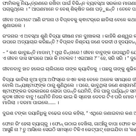
ଫାମିଲକୁ ନିୟନ୍ତ୍ରଣରେ ରଖିବା ପାଇଁ ବିଭିନ୍ନ ବ୍ୟବସ୍ଥା ସରକାର ମାଗଣ
ପଚାରୁଥ୍‌ଲେ । “ ଆପଣମାନେ ତ ବେଶ୍‌ ଶିକ୍ଷିତ ଜଣା ପଡ଼ୁଛନ୍ତି । ତେବେ ପନ୍ନୀ
ଜୀବନ ଅଟୋଟେ ଆଣି ରଂଜନା ଓ ବିପ୍ଳବକୁ କ୍ଵାଟର୍‌ରେ ଛାଡିଲା ବେଳେ କଥାବା
ଶୁଣାଇଲେ ।
ରଂଜନାର ଏ ଅବସ୍ଥା ଶୁଣି ବିଦ୍ୟା ଭୀଷଣ ମନ ଦୁଃଖକଲା । କାହିକି ଈଶ୍ୱର ଲଏ 
ଉପରେ ଅତ୍ୟାଚାର କରିଛନ୍ତି ? ବିପ୍ଲବ ନିଶ୍ଚୟ ଜଣେ ଦରଦୀ ଓ ହୃଦୟବାନ୍‌ 
– “ କଣ ଭାବୁଛନ୍ତି ମାଡାମ୍‌ ? ପୂରା ଚିନ୍ତାରେ ! ଜୀବନ ବାବୁଙ୍କ ଉପସ୍ଥି
ଏ ଜୀବନ ଦାସ ସାଂଗରେ ଆଉ କି ମତଲବ ! ଏଇଆନା ?’ ‘ ହେ, ସରି ସରି । ” ଦୁ
ଜୀବନବାବୁ ହାତ ହଲେଇ ଚାଲିଗଲେ ତାଙ୍କ କ୍ୟାବିନକୁ । ପଛରୁ ତାଙ୍କୁ ଶୁଭିଲା 
ବିଦ୍ୟା ଭାବିଲା ନୂଆ ନୂଆ ଅଫିସ୍‌ରେ ଜଏନ କଲା ବେଳେ ଅନେକ ସମୟରେ ଜୀବନ
ବୋଲି ଅନ୍ୟଷ୍ଟାଫ୍‌ଙ୍କ ଠାରୁ ଶୁଣିଥିଲେ । ପରେ, ଭାବୁଥିଲା ଜଣେ ଶସ୍ତାମଣିଷ
ଷ୍ଟାଫ୍‌ଙ୍କର ଦରକାରରେ ଲୋଡା ପଡନ୍ତି ଯେମିତି, ନିଜ ପାରୁ ପର୍ଯ୍ୟନ୍ତ ସମ
କୃତଜ୍ଞ ଜୀବନ ବାବୁ ! ଯେମିତି ନିଜର ଭାଇ କି ସ୍ନେହା ଦେବର ଟିଏ ପରି ମୋ
ମାଗିଲା । ଦରମା ପାଇଲେ…… ।
ଦୁଇଶ ଟଙ୍କା ଦୟାନିଧିକୁ ବଢେଇ ଦେଇ କହିଲା, “ ଏଥିରେ ଜଣାଇବାର କଣ ଅଛି ଯ
ଫୋନ ରିଂ ହେଲା ବ୍ୟାଗ୍‌ରୁ । ଫୋନ୍‌ ଉଠାଇ ଦେଖିଲା, ଗାଆଁରୁ ବାପା ଫୋନ କର
ଆସୁଛି ନା ? ତୁ ଆସିଲେ ସେଇଠି ସମସ୍ତେ ଟିକିଏ ଭେଟ୍‌ଘାଟ୍‌ ହୋଇଯିବା ନା ‘କଣ