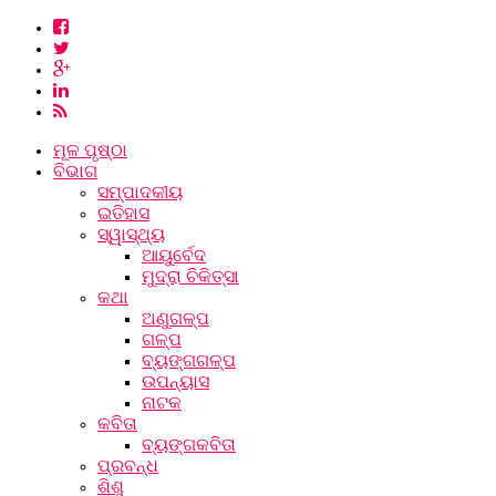
ମୂଳ ପୃଷ୍ଠା
ବିଭାଗ
ସମ୍ପାଦକୀୟ
ଇତିହାସ
ସ୍ୱାସ୍ଥ୍ୟ
ଆୟୁର୍ବେଦ
ମୁଦ୍ରା ଚିକିତ୍ସା
କଥା
ଅଣୁଗଳ୍ପ
ଗଳ୍ପ
ବ୍ୟଙ୍ଗଗଳ୍ପ
ଉପନ୍ୟାସ
ନାଟକ
କବିତା
ବ୍ୟଙ୍ଗକବିତା
ପ୍ରବନ୍ଧ
ଶିଶୁ