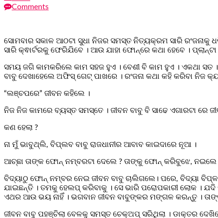
Comments
ସୋମବାର ସକାଳ ଆଠଟା ସୁଧା ନିଜର ସମସ୍ତ ନିତ୍ୟକ୍ରମ ସାରି ରଂଜନାକୁ ଧରି 
ସାରି କ୍ଵାର୍ଟରକୁ ଫେରିଯିବେ । ଆଉ ଯାହା ଫୋନ୍‌ରେ କଥା ହେବେ । ପ୍ଲାନ୍‌ଟ
ସମୟ ଜଗି କାମକରିଲେ କାମ ସହଜ ହୁଏ । ବେଶୀ ବି କାମ ହୁଏ । ଏକଥା ସତ । ମ
ବାବୁ ଦେଖାହେଲେ ଅଫିସ୍‌ ଗେଟ୍‌ ପାଖରେ । ରଂଜନା କଥା କହି କରିବା ନିଜ କ୍ୟାବ
“ଲଞ୍ଚପରେ” ଜୀବନ କହିଲେ ।
ନିଜ ନିଜ କାମରେ ବ୍ୟସ୍ତ ସମସ୍ତେ । ଜୀବନ ବାବୁ ବି ସାଢେ ଏଗାରଟା ରେ ଜୀବନ
କଣ ହେଲା ?
ନା ମୁଁ ଭାବୁଥ୍‌ଲି, ବିପ୍ଲବ ବାବୁ ରାଜଧାନୀର ଆବାବ କାଇଦାରେ ନୂଆ ।
ଆଚ୍ଛା ତାଙ୍କ ଫୋନ୍‌ ନମ୍ବରଟା ଦେଲେ ? ତାଙ୍କୁ ଫୋନ୍‌ କରିବୁଝେ, ନଇଲେ
ବିଦ୍ୟାଠୁ ଫୋନ୍‌ ନମ୍ବର ନେଇ ଜୀବନ ବାବୁ ଚାଲିଗଲେ। ପରେ, ବିଦ୍ୟା ବି
ଯାଇଛନ୍ତି । ତମକୁ ହେଲପ୍‌ କରିବାକୁ । ସେ ଭାରି ପରୋପକାରୀ ଲୋକ । ଯଦି କିଛି
ଏଥର ଆଉ ଭୟ ନାହିଁ । ଭଗବାନ ଜୀବନ ବାବୁଙ୍କର ମଙ୍ଗଳ କରନ୍ତୁ । ତାଙ୍କ ପର
ଜୀବନ ବାବୁ ପହଞ୍ଚିଲା ବେଳକୁ ସମସ୍ତ ଚେକ୍‌ଅପ୍‌ ସରିଥିଲା । ଡାକ୍ତର ଦେଖ