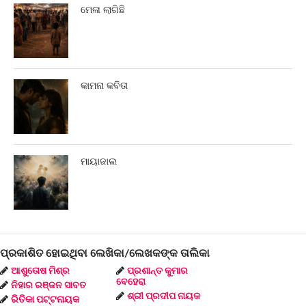
ମେଳା ଲାଗିଛି
କାମନା କବିତା
ମାୟାଜାଲ
ପ୍ରକାଶିତ ହୋଇଥିବା ଲେଖିକା/ଲେଖକଙ୍କ ତାଲିକା
ଆଶୁତୋଷ ମିଶ୍ର
ପ୍ରଶାନ୍ତ କୁମାର
ବେହେରା
ନିହାର ରଞ୍ଜନ ସାବତ
ଶ୍ରୀ ପ୍ରଦୀପ ନାୟକ
ରିତିକା ପଟ୍ଟନାୟକ