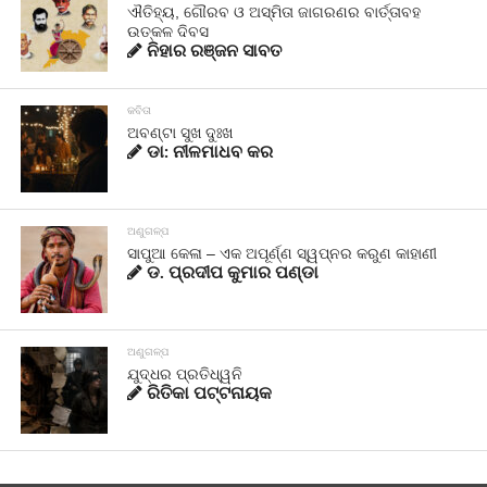
ଐତିହ୍ୟ, ଗୌରବ ଓ ଅସ୍ମିତା ଜାଗରଣର ବାର୍ତ୍ତାବହ
ଉତ୍କଳ ଦିବସ
ନିହାର ରଞ୍ଜନ ସାବତ
କବିତା
ଅବଣ୍ଟା ସୁଖ ଦୁଃଖ
ଡା: ନୀଳମାଧବ କର
ଅଣୁଗଳ୍ପ
ସାପୁଆ କେଳା – ଏକ ଅପୂର୍ଣ୍ଣ ସ୍ୱପ୍ନର କରୁଣ କାହାଣୀ
ଡ. ପ୍ରଦୀପ କୁମାର ପଣ୍ଡା
ଅଣୁଗଳ୍ପ
ଯୁଦ୍ଧର ପ୍ରତିଧ୍ୱନି
ରିତିକା ପଟ୍ଟନାୟକ