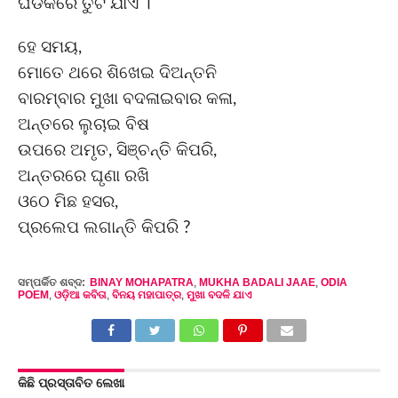
ଘଡିକରେ ତୁଟି ଯାଏ ।
ହେ ସମୟ,
ମୋତେ ଥରେ ଶିଖେଇ ଦିଅନ୍ତନି
ବାରମ୍ବାର ମୁଖା ବଦଳାଇବାର କଳା,
ଅନ୍ତରେ ଲୁଚାଇ ବିଷ
ଉପରେ ଅମୃତ, ସିଞ୍ଚନ୍ତି କିପରି,
ଅନ୍ତରରେ ଘୃଣା ରଖି
ଓଠେ ମିଛ ହସର,
ପ୍ରଲେପ ଲଗାନ୍ତି କିପରି ?
ସମ୍ପର୍କିତ ଶବ୍ଦ:
BINAY MOHAPATRA
,
MUKHA BADALI JAAE
,
ODIA
POEM
,
ଓଡ଼ିଆ କବିତା
,
ବିନୟ ମହାପାତ୍ର
,
ମୁଖା ବଦଳି ଯାଏ
କିଛି ପ୍ରସ୍ତାବିତ ଲେଖା