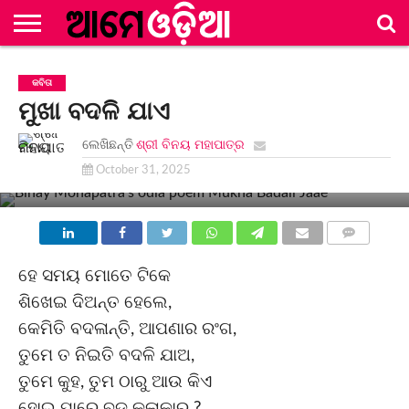
ମୂଳ
ପୃଷ୍ଠା
ବିଭାଗ
ସଂକଳନ
ଲେଖିକା/
ନିୟମାବଳୀ
ସମ୍ପାଦକୀୟ
ବିଜ୍ଞାପନ
ଯୋଗାଯୋଗ
କବିତା
ଲେଖକ
ମଣ୍ଡଳୀ
ମଣ୍ଡଳୀ
ମୁଖା ବଦଳି ଯାଏ
ଲେଖିଛନ୍ତି
ଶ୍ରୀ ବିନୟ ମହାପାତ୍ର
October 31, 2025
COMMENTS
ହେ ସମୟ ମୋତେ ଟିକେ
ଶିଖେଇ ଦିଅନ୍ତ ହେଲେ,
କେମିତି ବଦଳାନ୍ତି, ଆପଣାର ରଂଗ,
ତୁମେ ତ ନିଇତି ବଦଳି ଯାଅ,
ତୁମେ କୁହ, ତୁମ ଠାରୁ ଆଉ କିଏ
ହୋଇ ପାରେ ବଡ କଳାକାର ?