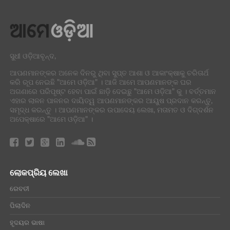
ସୁଧୀ ଓଡ଼ିଆବୃନ୍ଦ,
ଆପଣମାନଙ୍କର ଅନେକ ଦିନରୁ ଥିବା ସୁପ୍ତ ଆଶା ଓ ଆକାଂକ୍ଷାକୁ ଚରିତାର୍ଥ
କରି ରୂପ ନେଇଛି "ଆମେ ଓଡ଼ିଆ" । ଆଜି ଆମେ ଆପଣମାନଙ୍କ ଘର
ଅଗଣାରେ ପରିପୃଷ୍ଟ ହେବା ପାଇଁ ଛାଡ଼ି ଦେଇଛୁ "ଆମେ ଓଡ଼ିଆ" କୁ । ବର୍ତ୍ତମାନ
ଏହାର ଲାଳନ ପାଳନର ଦାୟିତ୍ୱ ଆପଣମାନଙ୍କର ଆୟୁଷ ପ୍ରଦାନ କରନ୍ତୁ,
ସମୃଦ୍ଧ କରନ୍ତୁ । ଆପଣମାନଙ୍କର ଉପାଦେୟ ଲେଖା, ମତାମତ ଓ ଦିଗ୍ଦର୍ଶନ
ଅପେକ୍ଷାରେ "ଆମେ ଓଡ଼ିଆ" ।
ଲୋକପ୍ରିୟ ଲେଖା
ରେବତୀ
ପିଲାଦିନ
ହୃଦୟର ଭାଷା