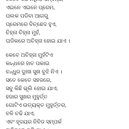
ଏଇନେ ଏଇନେ ପ୍ରେମ,
ପଲକ ପଡିବା ଆଗରୁ
ପ୍ରେମରେ ବିଚ୍ଛେଦ ହୁଏ,
ଚିହ୍ନା ଚିହ୍ନା ମୁହଁ,
ଘଡିକରେ ଅଚିହ୍ନା ହୋଇ ଯାଏ ।
କେବେ ଅଚିହ୍ନା ମୁହଁଟିଏ
କାନ୍ଧରେ ହାତ ପକାଇ
ବନ୍ଧୁର ଦୁଃଖ ସୁଖ ବୁଝି ନିଏ ।
ସତେ କେତେ ସହଜରେ,
ସବୁ କିଛି ଭୂଲି ହୋଇ ଯାଏ,
ହଜାର ସୁଖର ମୁହୁର୍ତ୍ତ
ଗୋଟିଏ ଉତ୍ୟକ୍ତ ମୁହୁର୍ତ୍ତର,
ବଳି ଚଢି ଯାଏ,
ଏବଂ ହୃଦୟର ନିବିଡ ସମ୍ପର୍କ