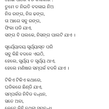
ତୁମେ ତ ନିଇତି ବଦଳାଇ ନିଅ
ନିଜ ରଙ୍ଗ, ନିଜ ଢଙ୍ଗ,
ତା ଆଗେ ସବୁ ରଙ୍ଗ,
ଫିକା ପଡି ଯାଏ,
ସଙ୍ଗ ବି ପଲକେ, ନିସଙ୍ଗ ପାଲଟି ଯାଏ ।
ସୂର୍ଯ୍ୟୋଦୟ ସୂର୍ଯ୍ୟାସ୍ତ ପରି
ସବୁ କିଛି ବଦଳେ ଏଇଠି,
ହେଲେ, ସୂର୍ଯ୍ୟ ତ ସୂର୍ଯ୍ୟ ଥାଏ,
ହେଲେ ମଣିଷର ସମ୍ପର୍କ ବଦଳି ଯାଏ ।
ଟିକିଏ ଟିକିଏ କଥାରେ,
ଘଡିକରେ ଛିଣ୍ଡି ଯାଏ,
ସମ୍ପର୍କର ନିବିଡ ବନ୍ଧନ,
ସତେ ଅବା,
କେବେ କିଛି ନଥିଲା ସମ୍ବନ୍ଧ,