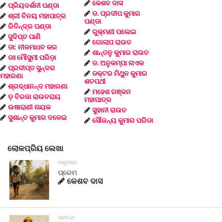
କେଶବ ଦାସ
ପ୍ରିୟଦର୍ଶନୀ ପଣ୍ଡା
ଡ. ପ୍ରଦୀପ କୁମାର
ଶ୍ରୀ ବିନୟ ମହାପାତ୍ର
ପଣ୍ଡା
ରିତିନ୍ଦ୍ର ପଣ୍ଡା
ରୁକ୍ମଣୀ ପଲେଇ
ସୁଦିପ୍ତ ପାଣି
ଗୋଲାପ ରାଉତ
ଡା: ନୀଳମାଧବ କର
ଶାନ୍ତନୁ କୁମାର ରାଉତ
ଡଃ ମୌସୁମୀ ପରିଡ଼ା
ଡ. ଅନୁକମ୍ପା ନାଏକ
ପ୍ରଦୀପ୍ତ ସୁନ୍ଦର
ଡକ୍ଟର ମିଥୁନ କୁମାର
ମହାରଣା
ଶତପଥୀ
ଶ୍ରଦ୍ଧାନନ୍ଦ ମହାରଣା
ମହେଶ ରଞ୍ଜନ
ଡ଼ ବିରଜା ରାଉତରାୟ
ମହାପାତ୍ର
ଉଷାରାଣୀ ନାୟକ
ସୁହାନୀ ରାଉତ
ସୁଶାନ୍ତ କୁମାର ଦଳେଇ
ସୌଜନ୍ୟ କୁମାର ପରିଡା
ଲୋକପ୍ରିୟ ଲେଖା
ଅଣୁଗଳ୍ପ
ପ୍ରେମ
କେଶବ ଦାସ
ପ୍ରବନ୍ଧ